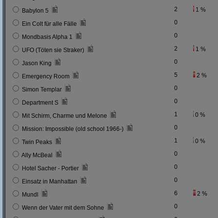
2
1 %
Babylon 5
0
Ein Colt für alle Fälle
0
Mondbasis Alpha 1
2
1 %
UFO (Töten sie Straker)
0
Jason King
5
2 %
Emergency Room
0
Simon Templar
0
Department S
1
0 %
Mit Schirm, Charme und Melone
0
Mission: Impossible (old school 1966-)
1
0 %
Twin Peaks
0
Ally McBeal
0
Hotel Sacher - Portier
0
Einsatz in Manhattan
6
2 %
Mundl
0
Wenn der Vater mit dem Sohne