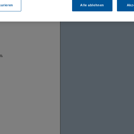
gurieren
Alle ablehnen
Akz
 %