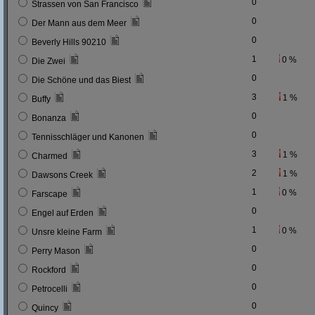
0
Strassen von San Francisco
0
Der Mann aus dem Meer
0
Beverly Hills 90210
1
0 %
Die Zwei
0
Die Schöne und das Biest
3
1 %
Buffy
0
Bonanza
0
Tennisschläger und Kanonen
3
1 %
Charmed
2
1 %
Dawsons Creek
1
0 %
Farscape
0
Engel auf Erden
1
0 %
Unsre kleine Farm
0
Perry Mason
0
Rockford
0
Petrocelli
0
Quincy