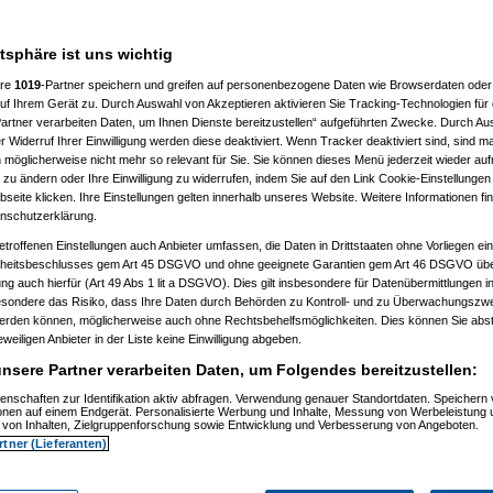
en
atsphäre ist uns wichtig
ere
1019
-Partner speichern und greifen auf personenbezogene Daten wie Browserdaten oder 
f Ihrem Gerät zu. Durch Auswahl von Akzeptieren aktivieren Sie Tracking-Technologien für d
artner verarbeiten Daten, um Ihnen Dienste bereitzustellen“ aufgeführten Zwecke. Durch Aus
 Widerruf Ihrer Einwilligung werden diese deaktiviert. Wenn Tracker deaktiviert sind, sind m
 möglicherweise nicht mehr so relevant für Sie. Sie können dieses Menü jederzeit wieder auf
 zu ändern oder Ihre Einwilligung zu widerrufen, indem Sie auf den Link Cookie-Einstellunge
eite klicken. Ihre Einstellungen gelten innerhalb unseres Website. Weitere Informationen fin
nschutzerklärung.
etroffenen Einstellungen auch Anbieter umfassen, die Daten in Drittstaaten ohne Vorliegen ei
itsbeschlusses gem Art 45 DSGVO und ohne geeignete Garantien gem Art 46 DSGVO übermi
gung auch hierfür (Art 49 Abs 1 lit a DSGVO). Dies gilt insbesondere für Datenübermittlungen i
esondere das Risiko, dass Ihre Daten durch Behörden zu Kontroll- und zu Überwachungsz
werden können, möglicherweise auch ohne Rechtsbehelfsmöglichkeiten. Dies können Sie abst
eweiligen Anbieter in der Liste keine Einwilligung abgeben.
nsere Partner verarbeiten Daten, um Folgendes bereitzustellen:
enschaften zur Identifikation aktiv abfragen. Verwendung genauer Standortdaten. Speichern 
ionen auf einem Endgerät. Personalisierte Werbung und Inhalte, Messung von Werbeleistung 
von Inhalten, Zielgruppenforschung sowie Entwicklung und Verbesserung von Angeboten.
rtner (Lieferanten)