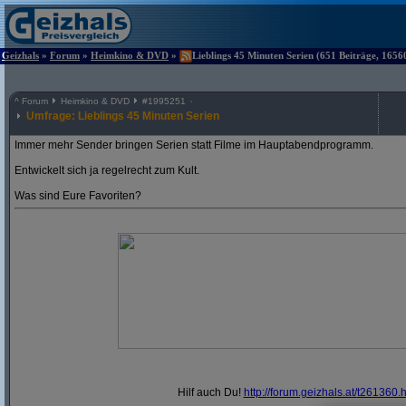
Geizhals
»
Forum
»
Heimkino & DVD
»
Lieblings 45 Minuten Serien (651 Beiträge, 1656
^
Forum
Heimkino & DVD
#
1995251
Umfrage: Lieblings 45 Minuten Serien
Immer mehr Sender bringen Serien statt Filme im Hauptabendprogramm.
Entwickelt sich ja regelrecht zum Kult.
Was sind Eure Favoriten?
Hilf auch Du!
http:/
/
forum.geizhals.at/
t261360.h