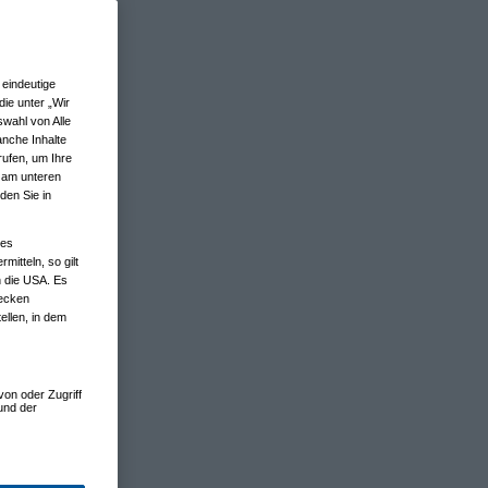
eindeutige
ie unter „Wir
wahl von Alle
anche Inhalte
rufen, um Ihre
n am unteren
den Sie in
nes
tteln, so gilt
n die USA. Es
wecken
ellen, in dem
von oder Zugriff
und der