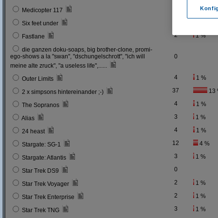
0
Konfi
Medicopter 117
5
2 %
Six feet under
2
1 %
Fastlane
die ganzen doku-soaps, big brother-clone, promi-
ego-shows a la "swan", "dschungelschrott", "ich will
0
meine alte zruck", "a useless life",......
4
1 %
Outer Limits
37
13
2 x simpsons hintereinander ;-)
4
1 %
The Sopranos
3
1 %
Alias
4
1 %
24 heast
12
4 %
Stargate: SG-1
3
1 %
Stargate: Atlantis
0
Star Trek DS9
2
1 %
Star Trek Voyager
2
1 %
Star Trek Enterprise
3
1 %
Star Trek TNG