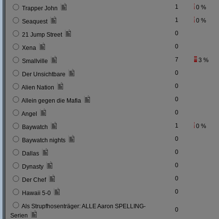
1
0 %
Trapper John
1
0 %
Seaquest
0
21 Jump Street
0
Xena
7
3 %
Smallville
0
Der Unsichtbare
0
Alien Nation
0
Allein gegen die Mafia
0
Angel
1
0 %
Baywatch
0
Baywatch nights
0
Dallas
0
Dynasty
0
Der Chef
0
Hawaii 5-0
Als Strupfhosenträger: ALLE Aaron SPELLING-
0
Serien