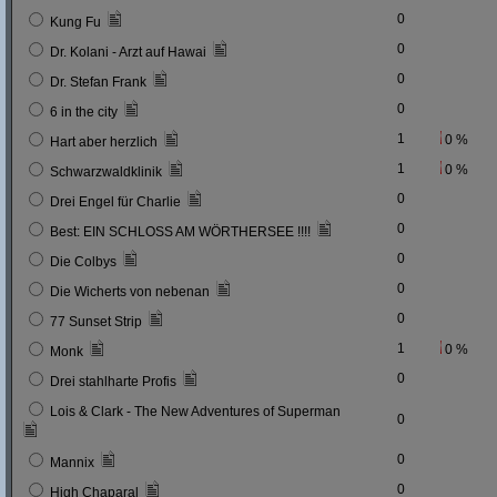
0
Kung Fu
0
Dr. Kolani - Arzt auf Hawai
0
Dr. Stefan Frank
0
6 in the city
1
0 %
Hart aber herzlich
1
0 %
Schwarzwaldklinik
0
Drei Engel für Charlie
0
Best: EIN SCHLOSS AM WÖRTHERSEE !!!!
0
Die Colbys
0
Die Wicherts von nebenan
0
77 Sunset Strip
1
0 %
Monk
0
Drei stahlharte Profis
Lois & Clark - The New Adventures of Superman
0
0
Mannix
0
High Chaparal