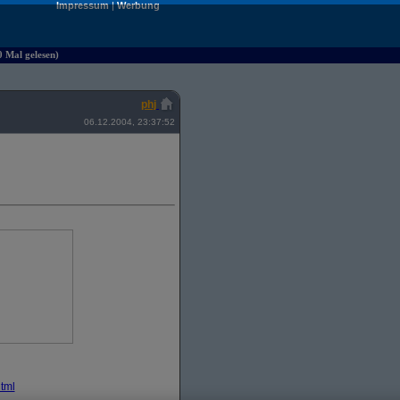
Impressum
|
Werbung
0 Mal gelesen)
phj
06.12.2004, 23:37:52
tml