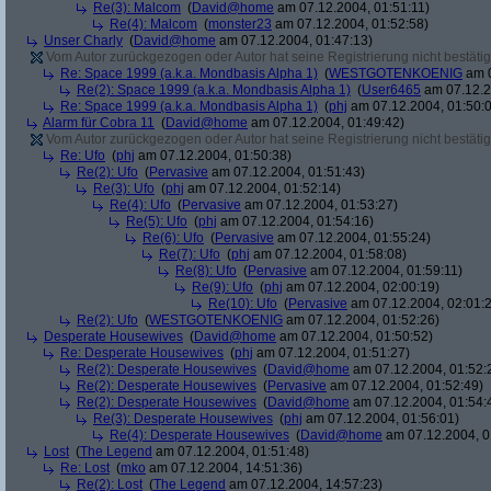
Re(3): Malcom
(
David@home
am 07.12.2004, 01:51:11)
Re(4): Malcom
(
monster23
am 07.12.2004, 01:52:58)
Unser Charly
(
David@home
am 07.12.2004, 01:47:13)
Vom Autor zurückgezogen oder Autor hat seine Registrierung nicht bestätig
Re: Space 1999 (a.k.a. Mondbasis Alpha 1)
(
WESTGOTENKOENIG
am 0
Re(2): Space 1999 (a.k.a. Mondbasis Alpha 1)
(
User6465
am 07.12.2
Re: Space 1999 (a.k.a. Mondbasis Alpha 1)
(
phj
am 07.12.2004, 01:50:
Alarm für Cobra 11
(
David@home
am 07.12.2004, 01:49:42)
Vom Autor zurückgezogen oder Autor hat seine Registrierung nicht bestätig
Re: Ufo
(
phj
am 07.12.2004, 01:50:38)
Re(2): Ufo
(
Pervasive
am 07.12.2004, 01:51:43)
Re(3): Ufo
(
phj
am 07.12.2004, 01:52:14)
Re(4): Ufo
(
Pervasive
am 07.12.2004, 01:53:27)
Re(5): Ufo
(
phj
am 07.12.2004, 01:54:16)
Re(6): Ufo
(
Pervasive
am 07.12.2004, 01:55:24)
Re(7): Ufo
(
phj
am 07.12.2004, 01:58:08)
Re(8): Ufo
(
Pervasive
am 07.12.2004, 01:59:11)
Re(9): Ufo
(
phj
am 07.12.2004, 02:00:19)
Re(10): Ufo
(
Pervasive
am 07.12.2004, 02:01:
Re(2): Ufo
(
WESTGOTENKOENIG
am 07.12.2004, 01:52:26)
Desperate Housewives
(
David@home
am 07.12.2004, 01:50:52)
Re: Desperate Housewives
(
phj
am 07.12.2004, 01:51:27)
Re(2): Desperate Housewives
(
David@home
am 07.12.2004, 01:52:
Re(2): Desperate Housewives
(
Pervasive
am 07.12.2004, 01:52:49)
Re(2): Desperate Housewives
(
David@home
am 07.12.2004, 01:54:
Re(3): Desperate Housewives
(
phj
am 07.12.2004, 01:56:01)
Re(4): Desperate Housewives
(
David@home
am 07.12.2004, 0
Lost
(
The Legend
am 07.12.2004, 01:51:48)
Re: Lost
(
mko
am 07.12.2004, 14:51:36)
Re(2): Lost
(
The Legend
am 07.12.2004, 14:57:23)