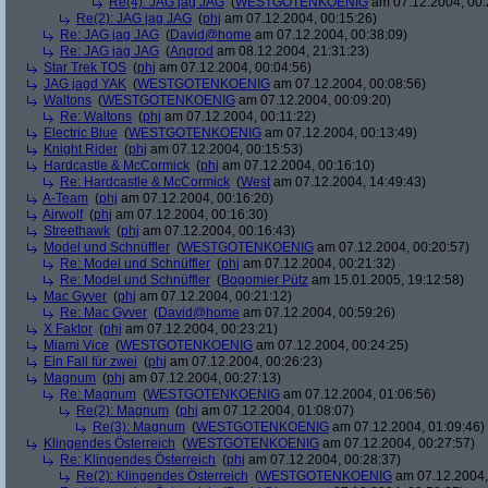
Re(4): JAG jag JAG
(
WESTGOTENKOENIG
am 07.12.2004, 00:
Re(2): JAG jag JAG
(
phj
am 07.12.2004, 00:15:26)
Re: JAG jag JAG
(
David@home
am 07.12.2004, 00:38:09)
Re: JAG jag JAG
(
Angrod
am 08.12.2004, 21:31:23)
Star Trek TOS
(
phj
am 07.12.2004, 00:04:56)
JAG jagd YAK
(
WESTGOTENKOENIG
am 07.12.2004, 00:08:56)
Waltons
(
WESTGOTENKOENIG
am 07.12.2004, 00:09:20)
Re: Waltons
(
phj
am 07.12.2004, 00:11:22)
Electric Blue
(
WESTGOTENKOENIG
am 07.12.2004, 00:13:49)
Knight Rider
(
phj
am 07.12.2004, 00:15:53)
Hardcastle & McCormick
(
phj
am 07.12.2004, 00:16:10)
Re: Hardcastle & McCormick
(
West
am 07.12.2004, 14:49:43)
A-Team
(
phj
am 07.12.2004, 00:16:20)
Airwolf
(
phj
am 07.12.2004, 00:16:30)
Streethawk
(
phj
am 07.12.2004, 00:16:43)
Model und Schnüffler
(
WESTGOTENKOENIG
am 07.12.2004, 00:20:57)
Re: Model und Schnüffler
(
phj
am 07.12.2004, 00:21:32)
Re: Model und Schnüffler
(
Bogomier Pütz
am 15.01.2005, 19:12:58)
Mac Gyver
(
phj
am 07.12.2004, 00:21:12)
Re: Mac Gyver
(
David@home
am 07.12.2004, 00:59:26)
X Faktor
(
phj
am 07.12.2004, 00:23:21)
Miami Vice
(
WESTGOTENKOENIG
am 07.12.2004, 00:24:25)
Ein Fall für zwei
(
phj
am 07.12.2004, 00:26:23)
Magnum
(
phj
am 07.12.2004, 00:27:13)
Re: Magnum
(
WESTGOTENKOENIG
am 07.12.2004, 01:06:56)
Re(2): Magnum
(
phj
am 07.12.2004, 01:08:07)
Re(3): Magnum
(
WESTGOTENKOENIG
am 07.12.2004, 01:09:46)
Klingendes Österreich
(
WESTGOTENKOENIG
am 07.12.2004, 00:27:57)
Re: Klingendes Österreich
(
phj
am 07.12.2004, 00:28:37)
Re(2): Klingendes Österreich
(
WESTGOTENKOENIG
am 07.12.2004,