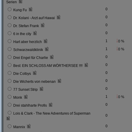
Serien
0
Kung Fu
0
Dr. Kolani - Arzt auf Hawai
0
Dr. Stefan Frank
0
6 in the city
1
0 %
Hart aber herzlich
1
0 %
Schwarzwaldklinik
0
Drei Engel für Charlie
0
Best: EIN SCHLOSS AM WÖRTHERSEE !!!!
0
Die Colbys
0
Die Wicherts von nebenan
0
77 Sunset Strip
1
0 %
Monk
0
Drei stahlharte Profis
Lois & Clark - The New Adventures of Superman
0
0
Mannix