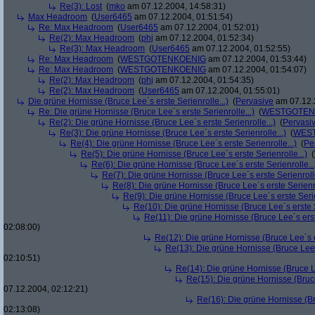
Re(3): Lost
(
mko
am 07.12.2004, 14:58:31)
Max Headroom
(
User6465
am 07.12.2004, 01:51:54)
Re: Max Headroom
(
User6465
am 07.12.2004, 01:52:01)
Re(2): Max Headroom
(
phj
am 07.12.2004, 01:52:34)
Re(3): Max Headroom
(
User6465
am 07.12.2004, 01:52:55)
Re: Max Headroom
(
WESTGOTENKOENIG
am 07.12.2004, 01:53:44)
Re: Max Headroom
(
WESTGOTENKOENIG
am 07.12.2004, 01:54:07)
Re(2): Max Headroom
(
phj
am 07.12.2004, 01:54:35)
Re(2): Max Headroom
(
User6465
am 07.12.2004, 01:55:01)
Die grüne Hornisse (Bruce Lee´s erste Serienrolle...)
(
Pervasive
am 07.12.
Re: Die grüne Hornisse (Bruce Lee´s erste Serienrolle...)
(
WESTGOTEN
Re(2): Die grüne Hornisse (Bruce Lee´s erste Serienrolle...)
(
Pervasi
Re(3): Die grüne Hornisse (Bruce Lee´s erste Serienrolle...)
(
WES
Re(4): Die grüne Hornisse (Bruce Lee´s erste Serienrolle...)
(
Pe
Re(5): Die grüne Hornisse (Bruce Lee´s erste Serienrolle...)
(
Re(6): Die grüne Hornisse (Bruce Lee´s erste Serienrolle...
Re(7): Die grüne Hornisse (Bruce Lee´s erste Serienrolle
Re(8): Die grüne Hornisse (Bruce Lee´s erste Serienro
Re(9): Die grüne Hornisse (Bruce Lee´s erste Serie
Re(10): Die grüne Hornisse (Bruce Lee´s erste S
Re(11): Die grüne Hornisse (Bruce Lee´s erste
02:08:00)
Re(12): Die grüne Hornisse (Bruce Lee´s er
Re(13): Die grüne Hornisse (Bruce Lee´s
02:10:51)
Re(14): Die grüne Hornisse (Bruce Le
Re(15): Die grüne Hornisse (Bruce
07.12.2004, 02:12:21)
Re(16): Die grüne Hornisse (Bru
02:13:08)