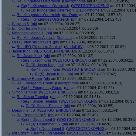
Re: Klingendes Österreich
(
David@home
am 07.12.2004, 00:58:35)
Re(2): Klingendes Österreich
(
WESTGOTENKOENIG
am 07.12.2004,
Re(3): Klingendes Österreich
(
David@home
am 07.12.2004, 01:01
Re: Klingendes Österreich
(
der.Dude
am 07.12.2004, 13:57:13)
Re(2): Klingendes Österreich
(
phj
am 07.12.2004, 14:52:45)
Babylon 5
(
phj
am 07.12.2004, 00:28:27)
Ein Colt für alle Fälle
(
phj
am 07.12.2004, 00:29:00)
Mondbasis Alpha 1
(
phj
am 07.12.2004, 00:29:35)
Re: Mondbasis Alpha 1
(
Sajhtam
am 13.04.2005, 12:54:27)
UFO (Töten sie Straker)
(
phj
am 07.12.2004, 00:30:04)
Re: UFO (Töten sie Straker)
(
Starlet16V
am 08.12.2004, 11:00:56)
Jason King
(
WESTGOTENKOENIG
am 07.12.2004, 00:30:47)
Re: Jason King
(
phj
am 07.12.2004, 00:31:32)
Re(2): Jason King
(
WESTGOTENKOENIG
am 07.12.2004, 00:34:21)
Re(3): Jason King
(
phj
am 07.12.2004, 00:34:39)
Re(4): Jason King
(
WESTGOTENKOENIG
am 07.12.2004, 00:3
Re(5): Jason King
(
phj
am 07.12.2004, 00:37:42)
Emergency Room
(
phj
am 07.12.2004, 00:31:10)
Re: Emergency Room
(
David@home
am 07.12.2004, 01:43:13)
Re(2): Emergency Room
(
phj
am 07.12.2004, 01:44:26)
Simon Templar
(
WESTGOTENKOENIG
am 07.12.2004, 00:31:18)
Re: Simon Templar
(
phj
am 07.12.2004, 00:31:51)
Re(2): Simon Templar
(
WESTGOTENKOENIG
am 07.12.2004, 00:33:
Re(3): Simon Templar
(
phj
am 07.12.2004, 00:33:55)
Department S
(
WESTGOTENKOENIG
am 07.12.2004, 00:31:44)
Re: Department S
(
phj
am 07.12.2004, 00:32:49)
Re(2): Department S
(
WESTGOTENKOENIG
am 07.12.2004, 00:33:5
Re(3): Department S
(
phj
am 07.12.2004, 00:34:26)
Re(4): Department S
(
WESTGOTENKOENIG
am 07.12.2004, 00
Mit Schirm, Charme und Melone
(
WESTGOTENKOENIG
am 07.12.2004, 0