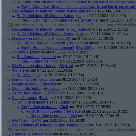
Re: Oida - war Dir aber schon ein bissl fad! Is ned leicht bei mir mit Serie
Re(2): Oida - war Dir aber schon ein bissl fad! Is ned leicht bei mir mit
Re: Lieblings 45 Minuten Serien
(
wissender
am 07.12.2004, 13:43:58)
Re(2): Lieblings 45 Minuten Serien
(
phj
am 07.12.2004, 13:44:50)
Re(3): Lieblings 45 Minuten Serien
(
wissender
am 07.12.2004, 13:47
Vom Autor zurückgezogen oder Autor hat seine Registrierung nicht bestätig
Re: Lieblings 45 Minuten Serien
(
File_trader
am 07.12.2004, 17:17:18)
Re(2): Lieblings 45 Minuten Serien
(
mko
am 08.12.2004, 21:39:34)
Hör mal wer da hämmert!
(
User284
am 07.12.2004, 17:30:43)
Re: Hör mal wer da hämmert!
(
The Legend
am 08.12.2004, 11:16:39)
Re(2): Hör mal wer da hämmert!
(
User284
am 08.12.2004, 16:13:03)
Sopranos
(
chinaski
am 07.12.2004, 18:10:37)
Re: Sopranos
(
chinaski
am 07.12.2004, 18:11:46)
Re(2): Sopranos
(
mko
am 08.12.2004, 21:40:07)
Die Sendung ohne Namen
(
Slipknot
am 07.12.2004, 19:34:49)
Wo is
(
vex
am 07.12.2004, 21:34:42)
Re: Wo is
(
phj
am 08.12.2004, 01:08:54)
Dawson Creek
(
piiceman
am 08.12.2004, 14:14:14)
Diagnose Mord
(
Frankster
am 11.12.2004, 23:17:29)
Mord ist ihr Hobby
(
Frankster
am 11.12.2004, 23:17:53)
24 mit Jack Bauer
(
!Garfield!
am 15.01.2005, 15:40:13)
King of queens
(
Diall
am 15.01.2005, 15:44:20)
Re: King of queens
(
The Legend
am 15.01.2005, 16:47:45)
Re(2): King of queens
(
Diall
am 15.01.2005, 17:05:59)
Re(3): King of queens
(
The Legend
am 15.01.2005, 17:07:32)
Re(4): King of queens
(
Diall
am 15.01.2005, 17:09:35)
Nip / Tuck
(
G.M.C
am 15.01.2005, 16:08:39)
Re: Lieblings 45 Minuten Serien
(
tkgbirdman
am 15.01.2005, 19:00:53)
Vom Autor zurückgezogen oder Autor hat seine Registrierung nicht bestätig
Chaos City
(
student434
am 06.04.2005, 12:21:07)