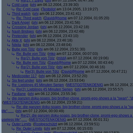
Re(2): 7 Days
(
phj
am 07.12.2004, 00:47:39)
Cold case
(
phj
am 06.12.2004, 23:39:30)
Re: Cold case
(
Testpilot
am 13.04.2005, 13:19:27)
Third watch
(
phj
am 06.12.2004, 23:41:41)
Re: Third watch
(
David@home
am 07.12.2004, 01:05:20)
Dark Angel
(
phj
am 06.12.2004, 23:41:56)
Crossing Jordan
(
phj
am 06.12.2004, 23:42:18)
Nash Bridges
(
phj
am 06.12.2004, 23:42:48)
Pretender
(
phj
am 06.12.2004, 23:43:10)
Akte X
(
phj
am 06.12.2004, 23:46:18)
Nikita
(
phj
am 06.12.2004, 23:48:04)
Bulle von Tölz
(
phj
am 06.12.2004, 23:51:30)
Re: Bulle von Tölz
(
mko
am 07.12.2004, 00:07:03)
Re(2): Bulle von Tölz
(
mIstA
am 07.12.2004, 00:19:06)
Re: Bulle von Tölz
(
David@home
am 07.12.2004, 00:43:44)
Re(2): Bulle von Tölz
(
phj
am 07.12.2004, 00:46:16)
Re(3): Bulle von Tölz
(
David@home
am 07.12.2004, 00:47:21)
Medicopter 117
(
phj
am 06.12.2004, 23:52:20)
Six feet under
(
phj
am 06.12.2004, 23:53:04)
Re: Lieblings 45 Minuten Serien
(
WESTGOTENKOENIG
am 06.12.2004, 2
Re(2): Lieblings 45 Minuten Serien
(
phj
am 06.12.2004, 23:55:57)
Fastlane
(
phj
am 06.12.2004, 23:55:34)
die ganzen doku-soaps, big brother-clone, promi-ego-shows a la "swan", "dschun
(
WESTGOTENKOENIG
am 06.12.2004, 23:59:21)
Re: die ganzen doku-soaps, big brother-clone, promi-ego-shows a la "swan
life",......
(
phj
am 07.12.2004, 00:00:49)
Re(2): die ganzen doku-soaps, big brother-clone, promi-ego-shows a la 
useless life",......
(
WESTGOTENKOENIG
am 07.12.2004, 00:01:31)
Outer Limits
(
Rostgeschützt
am 06.12.2004, 23:59:51)
Re: Outer Limits
(
phj
am 07.12.2004, 00:15:03)