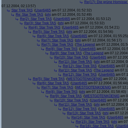
Re(17): Die grüne Hornisse (
07.12.2004, 02:13:57)
Star Trek TAS
(
User6465
am 07.12.2004, 01:52:32)
Re: Star Trek TAS
(
phj
am 07.12.2004, 01:52:49)
Re(2): Star Trek TAS
(
User6465
am 07.12.2004, 01:53:12)
Re(3): Star Trek TAS
(
phj
am 07.12.2004, 01:53:32)
Re(4): Star Trek TAS
(
User6465
am 07.12.2004, 01:54:21)
Re(5): Star Trek TAS
(
phj
am 07.12.2004, 01:54:56)
Re(6): Star Trek TAS
(
User6465
am 07.12.2004, 01:55:25)
Re(7): Star Trek TAS
(
phj
am 07.12.2004, 01:56:17)
Re(7): Star Trek TAS
(
The Legend
am 07.12.2004, 01:5
Re(8): Star Trek TAS
(
User6465
am 07.12.2004, 01:
Re(9): Star Trek TAS
(
The Legend
am 07.12.2004,
Re(10): Star Trek TAS
(
User6465
am 07.12.200
Re(11): Star Trek TAS
(
phj
am 07.12.2004, 0
Re(12): Star Trek TAS
(
User6465
am 07.1
Re(11): Star Trek TAS
(
The Legend
am 07.12
Re(12): Star Trek TAS
(
User6465
am 07.1
Re(5): Star Trek TAS
(
WESTGOTENKOENIG
am 07.12.2004, 
Re(6): Star Trek TAS
(
User6465
am 07.12.2004, 01:56:44)
Re(7): Star Trek TAS
(
WESTGOTENKOENIG
am 07.12.2
Re(8): Star Trek TAS
(
phj
am 07.12.2004, 01:58:40)
Re(9): Star Trek TAS
(
WESTGOTENKOENIG
am 07
Re(10): Star Trek TAS
(
User6465
am 07.12.200
Re(11): Star Trek TAS
(
phj
am 07.12.2004, 0
Re(12): Star Trek TAS
(
User6465
am 07.1
Re(13): Star Trek TAS
(
phj
am 07.12.20
Re(14): Star Trek TAS
(
User6465
am
Re(15): Star Trek TAS
(
phj
am 07.
Re(16): Star Trek TAS
(
User6