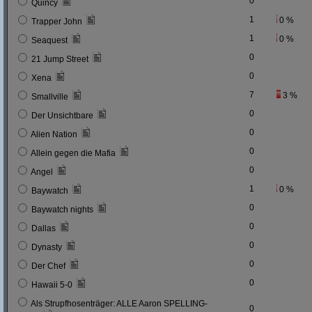
0
Quincy
1
0 %
Trapper John
1
0 %
Seaquest
0
21 Jump Street
0
Xena
7
3 %
Smallville
0
Der Unsichtbare
0
Alien Nation
0
Allein gegen die Mafia
0
Angel
1
0 %
Baywatch
0
Baywatch nights
0
Dallas
0
Dynasty
0
Der Chef
0
Hawaii 5-0
Als Strupfhosenträger: ALLE Aaron SPELLING-
0