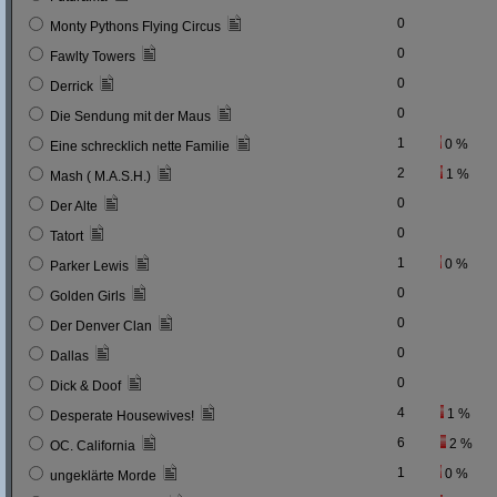
0
Monty Pythons Flying Circus
0
Fawlty Towers
0
Derrick
0
Die Sendung mit der Maus
1
0 %
Eine schrecklich nette Familie
2
1 %
Mash ( M.A.S.H.)
0
Der Alte
0
Tatort
1
0 %
Parker Lewis
0
Golden Girls
0
Der Denver Clan
0
Dallas
0
Dick & Doof
4
1 %
Desperate Housewives!
6
2 %
OC. California
1
0 %
ungeklärte Morde