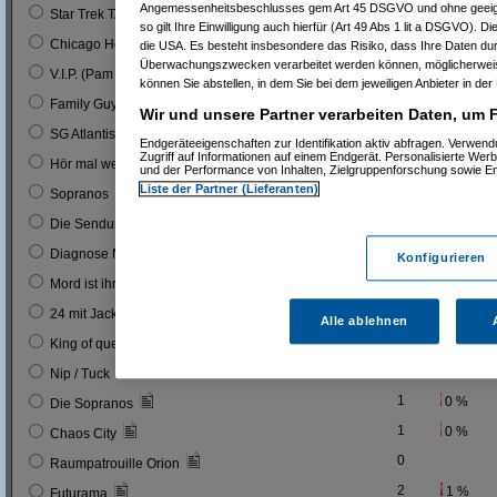
Angemessenheitsbeschlusses gem Art 45 DSGVO und ohne geeign
0
Star Trek TAS
so gilt Ihre Einwilligung auch hierfür (Art 49 Abs 1 lit a DSGVO). D
0
Chicago Hope
die USA. Es besteht insbesondere das Risiko, dass Ihre Daten du
Überwachungszwecken verarbeitet werden können, möglicherweis
1
0 %
V.I.P. (Pam A.)
können Sie abstellen, in dem Sie bei dem jeweiligen Anbieter in der 
1
0 %
Family Guy
Wir und unsere Partner verarbeiten Daten, um 
1
0 %
SG Atlantis
Endgeräteeigenschaften zur Identifikation aktiv abfragen. Verwen
Zugriff auf Informationen auf einem Endgerät. Personalisierte We
9
3 %
Hör mal wer da hämmert!
und der Performance von Inhalten, Zielgruppenforschung sowie E
Liste der Partner (Lieferanten)
4
1 %
Sopranos
2
1 %
Die Sendung ohne Namen
1
0 %
Diagnose Mord
Konfigurieren
0
Mord ist ihr Hobby
1
0 %
24 mit Jack Bauer
Alle ablehnen
15
5 %
King of queens
5
2 %
Nip / Tuck
1
0 %
Die Sopranos
1
0 %
Chaos City
0
Raumpatrouille Orion
2
1 %
Futurama