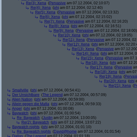
Re(3): Xena
(
Pervasive
am 07.12.2004, 02:10:07)
Re(4): Xena
(
phj
am 07.12.2004, 02:12:40)
Re(5): Xena
(
Pervasive
am 07.12.2004, 02:13:32)
Re(6): Xena
(
phj
am 07.12.2004, 02:15:02)
Re(7): Xena
(
Pervasive
am 07.12.2004, 02:16:20)
Re(8): Xena
(
phj
am 07.12.2004, 02:16:51)
Re(9): Xena
(
Pervasive
am 07.12.2004, 02:18:00)
Re(10): Xena
(
phj
am 07.12.2004, 02:19:05)
Re(11): Xena
(
Pervasive
am 07.12.2004, 02
Re(12): Xena
(
phj
am 07.12.2004, 02:20:
Re(13): Xena
(
Pervasive
am 07.12.200
Re(14): Xena
(
phj
am 07.12.2004, 0
Re(15): Xena
(
Pervasive
am 07.1
Re(16): Xena
(
phj
am 07.12.20
Re(17): Xena
(
Pervasive
am
Re(18): Xena
(
phj
am 07.
Re(19): Xena
(
Pervas
Re(20): Xena
(
phj
a
Re(21): Xena
(
P
Smallville
(
phj
am 07.12.2004, 00:54:41)
Der Unsichtbare
(
The Legend
am 07.12.2004, 00:57:09)
Alien Nation
(
phj
am 07.12.2004, 00:59:00)
Allein gegen die Mafia
(
phj
am 07.12.2004, 00:59:33)
Angel
(
phj
am 07.12.2004, 01:00:08)
Baywatch
(
phj
am 07.12.2004, 01:00:54)
Re: Baywatch
(
Justin
am 07.12.2004, 13:00:05)
Re(2): Baywatch
(
phj
am 07.12.2004, 13:07:22)
Baywatch nights
(
phj
am 07.12.2004, 01:01:10)
Re: Baywatch nights
(
David@home
am 07.12.2004, 01:01:54)
Dallas
(
The Legend
am 07.12.2004, 01:01:18)