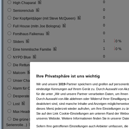
0
High Chaparal
0
Seniorenclub
0
Der Kopfgeldjäger (mit Steve McQueen)
0
Full House (mitn Joe Bologna)
0
Forsthaus Falkenau
1
0 %
Sliders
1
0 %
Eine himmlische Familie
0
NYPD Blue
0
Die Rettungsflieger
9
3 %
Malcom
Ihre Privatsphäre ist uns wichtig
0
Unser Charly
Wir und unsere
1019
-Partner speichern und greifen auf persone
0
Alarm für Cobra 11
eindeutige Kennungen auf Ihrem Gerät zu. Durch Auswahl von Akze
für die unter „Wir und unsere Partner verarbeiten Daten, um Ihnen
3
1 %
Desperate Housewives
Durch Auswahl von Alle ablehnen oder Widerruf Ihrer Einwilligung 
7
3 %
deaktiviert sind, sind manche Inhalte und Anzeigen möglicherweise 
Lost
dieses Menü jederzeit wieder aufrufen, um Ihre Einstellungen zu än
1
0 %
Max Headroom
Sie auf den Link Cookie-Einstellungen am unteren Rand der Webseit
unseres Website. Weitere Informationen finden Sie in unserer Dat
Die grüne Hornisse (Bruce Lee´s erste
0
Serienrolle...)
Sofern Ihre getroffenen Einstellungen auch Anbieter umfassen, die 