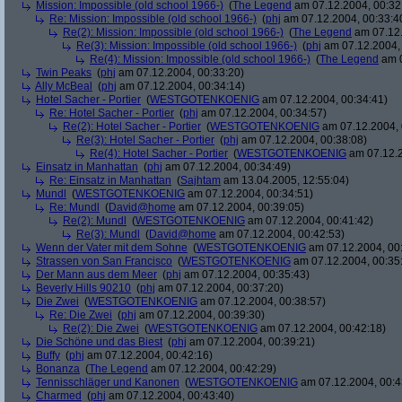
Mission: Impossible (old school 1966-)
(
The Legend
am 07.12.2004, 00:32
Re: Mission: Impossible (old school 1966-)
(
phj
am 07.12.2004, 00:33:4
Re(2): Mission: Impossible (old school 1966-)
(
The Legend
am 07.12.
Re(3): Mission: Impossible (old school 1966-)
(
phj
am 07.12.2004, 
Re(4): Mission: Impossible (old school 1966-)
(
The Legend
am 0
Twin Peaks
(
phj
am 07.12.2004, 00:33:20)
Ally McBeal
(
phj
am 07.12.2004, 00:34:14)
Hotel Sacher - Portier
(
WESTGOTENKOENIG
am 07.12.2004, 00:34:41)
Re: Hotel Sacher - Portier
(
phj
am 07.12.2004, 00:34:57)
Re(2): Hotel Sacher - Portier
(
WESTGOTENKOENIG
am 07.12.2004, 
Re(3): Hotel Sacher - Portier
(
phj
am 07.12.2004, 00:38:08)
Re(4): Hotel Sacher - Portier
(
WESTGOTENKOENIG
am 07.12.2
Einsatz in Manhattan
(
phj
am 07.12.2004, 00:34:49)
Re: Einsatz in Manhattan
(
Sajhtam
am 13.04.2005, 12:55:04)
Mundl
(
WESTGOTENKOENIG
am 07.12.2004, 00:34:51)
Re: Mundl
(
David@home
am 07.12.2004, 00:39:05)
Re(2): Mundl
(
WESTGOTENKOENIG
am 07.12.2004, 00:41:42)
Re(3): Mundl
(
David@home
am 07.12.2004, 00:42:53)
Wenn der Vater mit dem Sohne
(
WESTGOTENKOENIG
am 07.12.2004, 00:
Strassen von San Francisco
(
WESTGOTENKOENIG
am 07.12.2004, 00:35
Der Mann aus dem Meer
(
phj
am 07.12.2004, 00:35:43)
Beverly Hills 90210
(
phj
am 07.12.2004, 00:37:20)
Die Zwei
(
WESTGOTENKOENIG
am 07.12.2004, 00:38:57)
Re: Die Zwei
(
phj
am 07.12.2004, 00:39:30)
Re(2): Die Zwei
(
WESTGOTENKOENIG
am 07.12.2004, 00:42:18)
Die Schöne und das Biest
(
phj
am 07.12.2004, 00:39:21)
Buffy
(
phj
am 07.12.2004, 00:42:16)
Bonanza
(
The Legend
am 07.12.2004, 00:42:29)
Tennisschläger und Kanonen
(
WESTGOTENKOENIG
am 07.12.2004, 00:4
Charmed
(
phj
am 07.12.2004, 00:43:40)