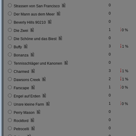
0
Strassen von San Francisco
0
Der Mann aus dem Meer
0
Beverly Hills 90210
1
0 %
Die Zwei
0
Die Schöne und das Biest
3
1 %
Buffy
0
Bonanza
0
Tennisschläger und Kanonen
3
1 %
Charmed
2
1 %
Dawsons Creek
1
0 %
Farscape
0
Engel auf Erden
1
0 %
Unsre kleine Farm
0
Perry Mason
0
Rockford
0
Petrocelli