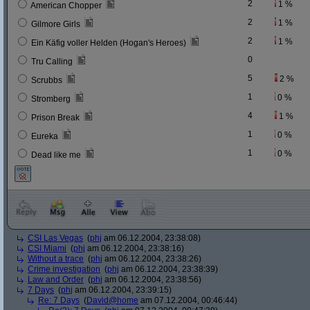
2
1 %
American Chopper
2
1 %
Gilmore Girls
2
1 %
Ein Käfig voller Helden (Hogan's Heroes)
0
Tru Calling
5
2 %
Scrubbs
1
0 %
Stromberg
4
1 %
Prison Break
1
0 %
Eureka
1
0 %
Dead like me
CSI Las Vegas
(
phj
am 06.12.2004, 23:38:08)
CSI Miami
(
phj
am 06.12.2004, 23:38:16)
Without a trace
(
phj
am 06.12.2004, 23:38:26)
Crime investigation
(
phj
am 06.12.2004, 23:38:39)
Law and Order
(
phj
am 06.12.2004, 23:38:56)
7 Days
(
phj
am 06.12.2004, 23:39:15)
Re: 7 Days
(
David@home
am 07.12.2004, 00:46:44)