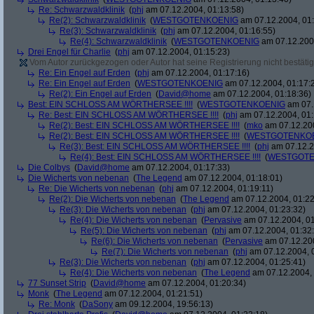
Re: Schwarzwaldklinik
(
phj
am 07.12.2004, 01:13:58)
Re(2): Schwarzwaldklinik
(
WESTGOTENKOENIG
am 07.12.2004, 01:
Re(3): Schwarzwaldklinik
(
phj
am 07.12.2004, 01:16:55)
Re(4): Schwarzwaldklinik
(
WESTGOTENKOENIG
am 07.12.2004
Drei Engel für Charlie
(
phj
am 07.12.2004, 01:15:23)
Vom Autor zurückgezogen oder Autor hat seine Registrierung nicht bestätig
Re: Ein Engel auf Erden
(
phj
am 07.12.2004, 01:17:16)
Re: Ein Engel auf Erden
(
WESTGOTENKOENIG
am 07.12.2004, 01:17:
Re(2): Ein Engel auf Erden
(
David@home
am 07.12.2004, 01:18:36)
Best: EIN SCHLOSS AM WÖRTHERSEE !!!!
(
WESTGOTENKOENIG
am 07.
Re: Best: EIN SCHLOSS AM WÖRTHERSEE !!!!
(
phj
am 07.12.2004, 01:
Re(2): Best: EIN SCHLOSS AM WÖRTHERSEE !!!!
(
mko
am 07.12.200
Re(2): Best: EIN SCHLOSS AM WÖRTHERSEE !!!!
(
WESTGOTENKO
Re(3): Best: EIN SCHLOSS AM WÖRTHERSEE !!!!
(
phj
am 07.12.2
Re(4): Best: EIN SCHLOSS AM WÖRTHERSEE !!!!
(
WESTGOTE
Die Colbys
(
David@home
am 07.12.2004, 01:17:33)
Die Wicherts von nebenan
(
The Legend
am 07.12.2004, 01:18:01)
Re: Die Wicherts von nebenan
(
phj
am 07.12.2004, 01:19:11)
Re(2): Die Wicherts von nebenan
(
The Legend
am 07.12.2004, 01:22
Re(3): Die Wicherts von nebenan
(
phj
am 07.12.2004, 01:23:32)
Re(4): Die Wicherts von nebenan
(
Pervasive
am 07.12.2004, 01
Re(5): Die Wicherts von nebenan
(
phj
am 07.12.2004, 01:32
Re(6): Die Wicherts von nebenan
(
Pervasive
am 07.12.200
Re(7): Die Wicherts von nebenan
(
phj
am 07.12.2004, 
Re(3): Die Wicherts von nebenan
(
phj
am 07.12.2004, 01:25:41)
Re(4): Die Wicherts von nebenan
(
The Legend
am 07.12.2004, 
77 Sunset Strip
(
David@home
am 07.12.2004, 01:20:34)
Monk
(
The Legend
am 07.12.2004, 01:21:51)
Re: Monk
(
DaSony
am 09.12.2004, 19:56:13)