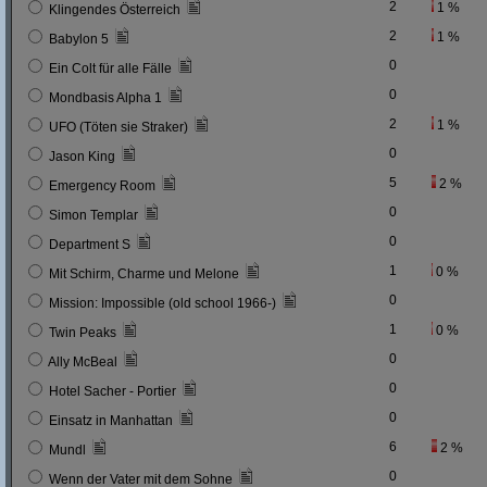
2
1 %
Klingendes Österreich
2
1 %
Babylon 5
0
Ein Colt für alle Fälle
0
Mondbasis Alpha 1
2
1 %
UFO (Töten sie Straker)
0
Jason King
5
2 %
Emergency Room
0
Simon Templar
0
Department S
1
0 %
Mit Schirm, Charme und Melone
0
Mission: Impossible (old school 1966-)
1
0 %
Twin Peaks
0
Ally McBeal
0
Hotel Sacher - Portier
0
Einsatz in Manhattan
6
2 %
Mundl
0
Wenn der Vater mit dem Sohne