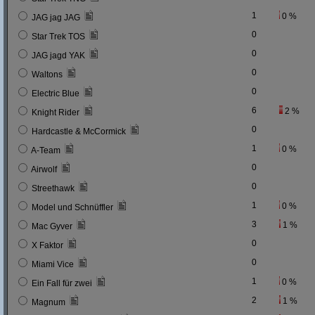
1
0 %
JAG jag JAG
0
Star Trek TOS
0
JAG jagd YAK
0
Waltons
0
Electric Blue
6
2 %
Knight Rider
0
Hardcastle & McCormick
1
0 %
A-Team
0
Airwolf
0
Streethawk
1
0 %
Model und Schnüffler
3
1 %
Mac Gyver
0
X Faktor
0
Miami Vice
1
0 %
Ein Fall für zwei
2
1 %
Magnum