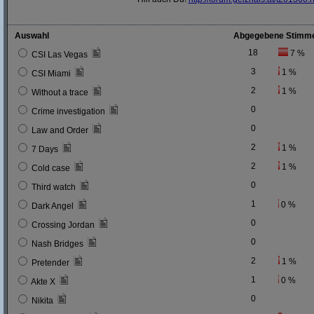
Auswahl
Abgegebene Stimm
18
7 %
CSI Las Vegas
3
1 %
CSI Miami
2
1 %
Without a trace
0
Crime investigation
0
Law and Order
2
1 %
7 Days
2
1 %
Cold case
0
Third watch
1
0 %
Dark Angel
0
Crossing Jordan
0
Nash Bridges
2
1 %
Pretender
1
0 %
Akte X
0
Nikita