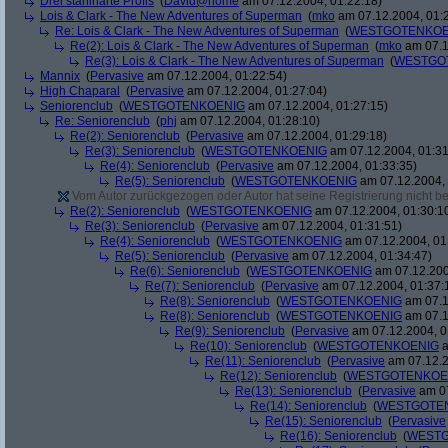
Drei stahlharte Profis
(
David@home
am 07.12.2004, 01:22:18)
Lois & Clark - The New Adventures of Superman
(
mko
am 07.12.2004, 01:
Re: Lois & Clark - The New Adventures of Superman
(
WESTGOTENKOE
Re(2): Lois & Clark - The New Adventures of Superman
(
mko
am 07.1
Re(3): Lois & Clark - The New Adventures of Superman
(
WESTGO
Mannix
(
Pervasive
am 07.12.2004, 01:22:54)
High Chaparal
(
Pervasive
am 07.12.2004, 01:27:04)
Seniorenclub
(
WESTGOTENKOENIG
am 07.12.2004, 01:27:15)
Re: Seniorenclub
(
phj
am 07.12.2004, 01:28:10)
Re(2): Seniorenclub
(
Pervasive
am 07.12.2004, 01:29:18)
Re(3): Seniorenclub
(
WESTGOTENKOENIG
am 07.12.2004, 01:31
Re(4): Seniorenclub
(
Pervasive
am 07.12.2004, 01:33:35)
Re(5): Seniorenclub
(
WESTGOTENKOENIG
am 07.12.2004, 
Vom Autor zurückgezogen oder Autor hat seine Registrierung nicht bes
Re(2): Seniorenclub
(
WESTGOTENKOENIG
am 07.12.2004, 01:30:1
Re(3): Seniorenclub
(
Pervasive
am 07.12.2004, 01:31:51)
Re(4): Seniorenclub
(
WESTGOTENKOENIG
am 07.12.2004, 01
Re(5): Seniorenclub
(
Pervasive
am 07.12.2004, 01:34:47)
Re(6): Seniorenclub
(
WESTGOTENKOENIG
am 07.12.200
Re(7): Seniorenclub
(
Pervasive
am 07.12.2004, 01:37:
Re(8): Seniorenclub
(
WESTGOTENKOENIG
am 07.1
Re(8): Seniorenclub
(
WESTGOTENKOENIG
am 07.1
Re(9): Seniorenclub
(
Pervasive
am 07.12.2004, 0
Re(10): Seniorenclub
(
WESTGOTENKOENIG
a
Re(11): Seniorenclub
(
Pervasive
am 07.12.2
Re(12): Seniorenclub
(
WESTGOTENKOE
Re(13): Seniorenclub
(
Pervasive
am 07
Re(14): Seniorenclub
(
WESTGOTE
Re(15): Seniorenclub
(
Pervasive
Re(16): Seniorenclub
(
WESTG