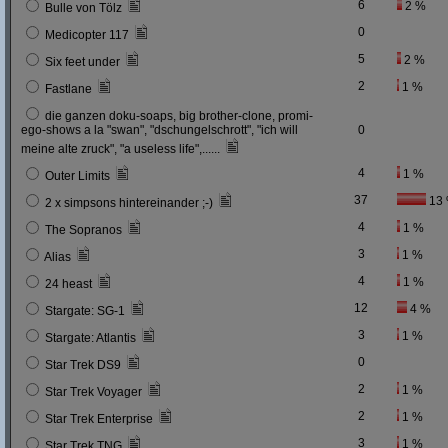
6
2 %
Bulle von Tölz
0
Medicopter 117
5
2 %
Six feet under
2
1 %
Fastlane
die ganzen doku-soaps, big brother-clone, promi-
ego-shows a la "swan", "dschungelschrott", "ich will
0
meine alte zruck", "a useless life",......
4
1 %
Outer Limits
37
13
2 x simpsons hintereinander ;-)
4
1 %
The Sopranos
3
1 %
Alias
4
1 %
24 heast
12
4 %
Stargate: SG-1
3
1 %
Stargate: Atlantis
0
Star Trek DS9
2
1 %
Star Trek Voyager
2
1 %
Star Trek Enterprise
3
1 %
Star Trek TNG