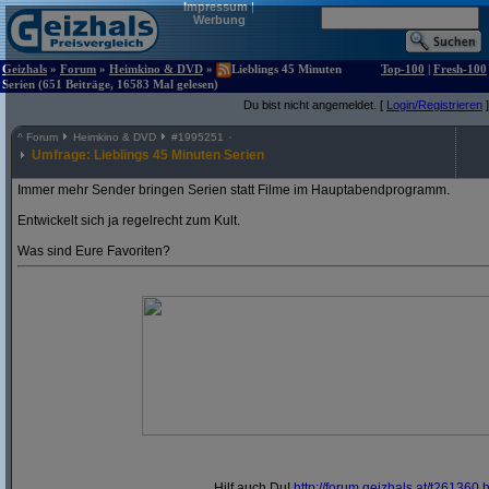
Impressum
|
Werbung
Geizhals
»
Forum
»
Heimkino & DVD
»
Lieblings 45 Minuten
Top-100
|
Fresh-100
Serien (651 Beiträge, 16583 Mal gelesen)
Du bist nicht angemeldet. [
Login/Registrieren
]
^
Forum
Heimkino & DVD
#
1995251
Umfrage: Lieblings 45 Minuten Serien
Immer mehr Sender bringen Serien statt Filme im Hauptabendprogramm.
Entwickelt sich ja regelrecht zum Kult.
Was sind Eure Favoriten?
Hilf auch Du!
http:/
/
forum.geizhals.at/
t261360.h