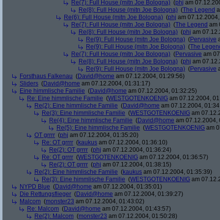
Re(7): Full House (mitn Joe Bologna)
(
phj
am 07.12.200
Re(8): Full House (mitn Joe Bologna)
(
The Legend
a
Re(6): Full House (mitn Joe Bologna)
(
phj
am 07.12.2004,
Re(7): Full House (mitn Joe Bologna)
(
The Legend
am 0
Re(8): Full House (mitn Joe Bologna)
(
phj
am 07.12.
Re(9): Full House (mitn Joe Bologna)
(
Pervasive
a
Re(9): Full House (mitn Joe Bologna)
(
The Legen
Re(7): Full House (mitn Joe Bologna)
(
Pervasive
am 07.
Re(8): Full House (mitn Joe Bologna)
(
phj
am 07.12.
Re(9): Full House (mitn Joe Bologna)
(
Pervasive
a
Forsthaus Falkenau
(
David@home
am 07.12.2004, 01:29:56)
Sliders
(
David@home
am 07.12.2004, 01:31:17)
Eine himmlische Familie
(
David@home
am 07.12.2004, 01:32:25)
Re: Eine himmlische Familie
(
WESTGOTENKOENIG
am 07.12.2004, 01
Re(2): Eine himmlische Familie
(
David@home
am 07.12.2004, 01:34
Re(3): Eine himmlische Familie
(
WESTGOTENKOENIG
am 07.12.2
Re(4): Eine himmlische Familie
(
David@home
am 07.12.2004, 
Re(5): Eine himmlische Familie
(
WESTGOTENKOENIG
am 07
OT grrrr
(
phj
am 07.12.2004, 01:35:20)
Re: OT grrrr
(
kaukus
am 07.12.2004, 01:36:10)
Re(2): OT grrrr
(
phj
am 07.12.2004, 01:36:24)
Re: OT grrrr
(
WESTGOTENKOENIG
am 07.12.2004, 01:36:57)
Re(2): OT grrrr
(
phj
am 07.12.2004, 01:38:15)
Re(2): Eine himmlische Familie
(
kaukus
am 07.12.2004, 01:35:39)
Re(3): Eine himmlische Familie
(
WESTGOTENKOENIG
am 07.12.2
NYPD Blue
(
David@home
am 07.12.2004, 01:35:01)
Die Rettungsflieger
(
David@home
am 07.12.2004, 01:39:27)
Malcom
(
monster23
am 07.12.2004, 01:43:02)
Re: Malcom
(
David@home
am 07.12.2004, 01:43:57)
Re(2): Malcom
(
monster23
am 07.12.2004, 01:50:28)