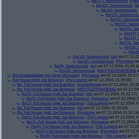
Re(17): Seniorenclub
(
Perv
Re(18): Seniorenclub
(
W
Re(19): Seniorenclub
Re(20): Seniorencl
Re(21): Seniore
Re(22): Senio
Re(23): Se
Re(24): 
Re(24): 
Re(23): Se
Re(24): 
Re(25
Re(13): Seniorenclub
(
phj
am 07.12.20
Re(14): Seniorenclub
(
Pervasive
am
Re(9): Seniorenclub
(
phj
am 07.12.2004, 01:45:1
Re(10): Seniorenclub
(
WESTGOTENKOENIG
a
Der Kopfgeldjäger (mit Steve McQueen)
(
Pervasive
am 07.12.2004, 01:27:
Full House (mitn Joe Bologna)
(
The Legend
am 07.12.2004, 01:29:50)
Re: Full House (mitn Joe Bologna)
(
David@home
am 07.12.2004, 01:30
Re: Full House (mitn Joe Bologna)
(
WESTGOTENKOENIG
am 07.12.200
Re(2): Full House (mitn Joe Bologna)
(
phj
am 07.12.2004, 01:31:17)
Re(3): Full House (mitn Joe Bologna)
(
Pervasive
am 07.12.2004, 0
Re(2): Full House (mitn Joe Bologna)
(
The Legend
am 07.12.2004, 0
Re: Full House (mitn Joe Bologna)
(
phj
am 07.12.2004, 01:30:56)
Re: Full House (mitn Joe Bologna)
(
Pervasive
am 07.12.2004, 01:32:14
Re(2): Full House (mitn Joe Bologna)
(
The Legend
am 07.12.2004, 0
Re(3): Full House (mitn Joe Bologna)
(
Pervasive
am 07.12.2004, 0
Re(4): Full House (mitn Joe Bologna)
(
The Legend
am 07.12.20
Re(5): Full House (mitn Joe Bologna)
(
Pervasive
am 07.12.20
Re(6): Full House (mitn Joe Bologna)
(
The Legend
am 07.