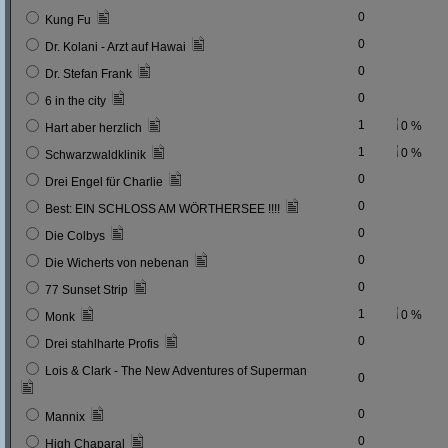
0
Kung Fu
0
Dr. Kolani - Arzt auf Hawai
0
Dr. Stefan Frank
0
6 in the city
1
0 %
Hart aber herzlich
1
0 %
Schwarzwaldklinik
0
Drei Engel für Charlie
0
Best: EIN SCHLOSS AM WÖRTHERSEE !!!!
0
Die Colbys
0
Die Wicherts von nebenan
0
77 Sunset Strip
1
0 %
Monk
0
Drei stahlharte Profis
Lois & Clark - The New Adventures of Superman
0
0
Mannix
0
High Chaparal