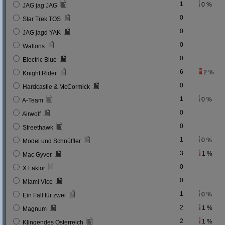
1
0 %
JAG jag JAG
0
Star Trek TOS
0
JAG jagd YAK
0
Waltons
0
Electric Blue
6
2 %
Knight Rider
0
Hardcastle & McCormick
1
0 %
A-Team
0
Airwolf
0
Streethawk
1
0 %
Model und Schnüffler
3
1 %
Mac Gyver
0
X Faktor
0
Miami Vice
1
0 %
Ein Fall für zwei
2
1 %
Magnum
2
1 %
Klingendes Österreich