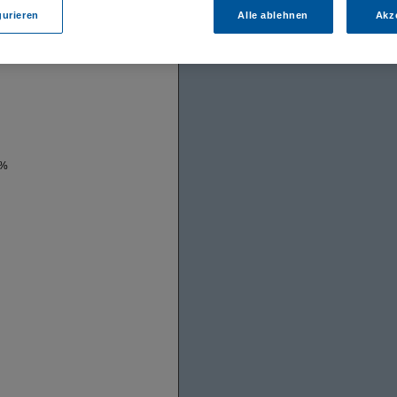
gurieren
Alle ablehnen
Akz
 %