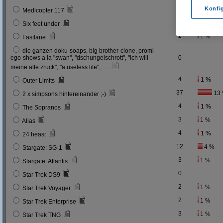
0
Konfi
Medicopter 117
5
2 %
Six feet under
2
1 %
Fastlane
die ganzen doku-soaps, big brother-clone, promi-
ego-shows a la "swan", "dschungelschrott", "ich will
0
meine alte zruck", "a useless life",......
4
1 %
Outer Limits
37
13
2 x simpsons hintereinander ;-)
4
1 %
The Sopranos
3
1 %
Alias
4
1 %
24 heast
12
4 %
Stargate: SG-1
3
1 %
Stargate: Atlantis
0
Star Trek DS9
2
1 %
Star Trek Voyager
2
1 %
Star Trek Enterprise
3
1 %
Star Trek TNG