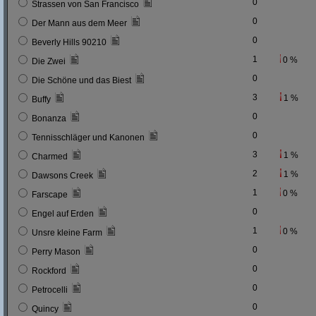
0
Strassen von San Francisco
0
Der Mann aus dem Meer
0
Beverly Hills 90210
1
0 %
Die Zwei
0
Die Schöne und das Biest
3
1 %
Buffy
0
Bonanza
0
Tennisschläger und Kanonen
3
1 %
Charmed
2
1 %
Dawsons Creek
1
0 %
Farscape
0
Engel auf Erden
1
0 %
Unsre kleine Farm
0
Perry Mason
0
Rockford
0
Petrocelli
0
Quincy