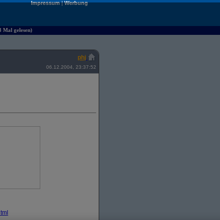
Impressum
|
Werbung
8 Mal gelesen)
phj
06.12.2004, 23:37:52
tml