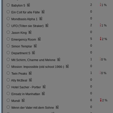
2
1 %
Babylon 5
0
Ein Colt für alle Fälle
0
Mondbasis Alpha 1
2
1 %
UFO (Töten sie Straker)
0
Jason King
5
2 %
Emergency Room
0
Simon Templar
0
Department S
1
0 %
Mit Schirm, Charme und Melone
0
Mission: Impossible (old school 1966-)
1
0 %
Twin Peaks
0
Ally McBeal
0
Hotel Sacher - Portier
0
Einsatz in Manhattan
6
2 %
Mundl
0
Wenn der Vater mit dem Sohne