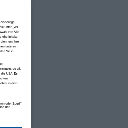
eindeutige
ie unter „Wir
wahl von Alle
anche Inhalte
rufen, um Ihre
n am unteren
den Sie in
nes
tteln, so gilt
n die USA. Es
wecken
ellen, in dem
von oder Zugriff
und der