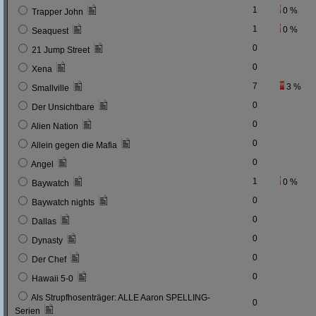
1
0 %
Trapper John
1
0 %
Seaquest
0
21 Jump Street
0
Xena
7
3 %
Smallville
0
Der Unsichtbare
0
Alien Nation
0
Allein gegen die Mafia
0
Angel
1
0 %
Baywatch
0
Baywatch nights
0
Dallas
0
Dynasty
0
Der Chef
0
Hawaii 5-0
Als Strupfhosenträger: ALLE Aaron SPELLING-
0
Serien