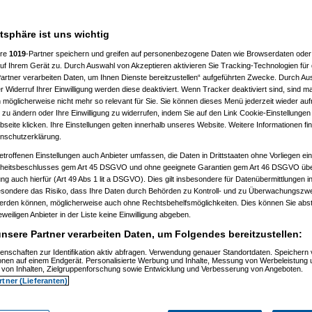
en
atsphäre ist uns wichtig
ere
1019
-Partner speichern und greifen auf personenbezogene Daten wie Browserdaten oder 
f Ihrem Gerät zu. Durch Auswahl von Akzeptieren aktivieren Sie Tracking-Technologien für d
artner verarbeiten Daten, um Ihnen Dienste bereitzustellen“ aufgeführten Zwecke. Durch Aus
 Widerruf Ihrer Einwilligung werden diese deaktiviert. Wenn Tracker deaktiviert sind, sind m
 möglicherweise nicht mehr so relevant für Sie. Sie können dieses Menü jederzeit wieder auf
 zu ändern oder Ihre Einwilligung zu widerrufen, indem Sie auf den Link Cookie-Einstellunge
eite klicken. Ihre Einstellungen gelten innerhalb unseres Website. Weitere Informationen fin
nschutzerklärung.
etroffenen Einstellungen auch Anbieter umfassen, die Daten in Drittstaaten ohne Vorliegen ei
itsbeschlusses gem Art 45 DSGVO und ohne geeignete Garantien gem Art 46 DSGVO übermi
gung auch hierfür (Art 49 Abs 1 lit a DSGVO). Dies gilt insbesondere für Datenübermittlungen i
esondere das Risiko, dass Ihre Daten durch Behörden zu Kontroll- und zu Überwachungsz
werden können, möglicherweise auch ohne Rechtsbehelfsmöglichkeiten. Dies können Sie abst
eweiligen Anbieter in der Liste keine Einwilligung abgeben.
nsere Partner verarbeiten Daten, um Folgendes bereitzustellen:
enschaften zur Identifikation aktiv abfragen. Verwendung genauer Standortdaten. Speichern 
ionen auf einem Endgerät. Personalisierte Werbung und Inhalte, Messung von Werbeleistung 
von Inhalten, Zielgruppenforschung sowie Entwicklung und Verbesserung von Angeboten.
rtner (Lieferanten)