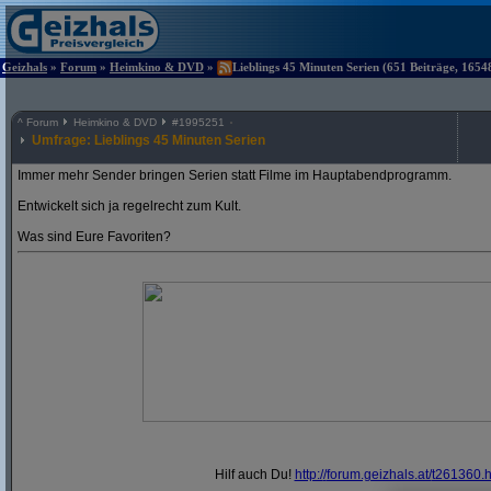
Geizhals
»
Forum
»
Heimkino & DVD
»
Lieblings 45 Minuten Serien (651 Beiträge, 1654
^
Forum
Heimkino & DVD
#
1995251
Umfrage: Lieblings 45 Minuten Serien
Immer mehr Sender bringen Serien statt Filme im Hauptabendprogramm.
Entwickelt sich ja regelrecht zum Kult.
Was sind Eure Favoriten?
Hilf auch Du!
http:/
/
forum.geizhals.at/
t261360.h