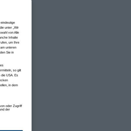
eindeutige
ie unter „Wir
wahl von Alle
anche Inhalte
rufen, um Ihre
n am unteren
den Sie in
nes
tteln, so gilt
n die USA. Es
wecken
ellen, in dem
von oder Zugriff
und der