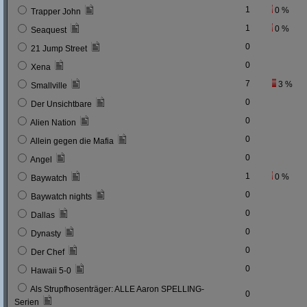
1
0 %
Trapper John
1
0 %
Seaquest
0
21 Jump Street
0
Xena
7
3 %
Smallville
0
Der Unsichtbare
0
Alien Nation
0
Allein gegen die Mafia
0
Angel
1
0 %
Baywatch
0
Baywatch nights
0
Dallas
0
Dynasty
0
Der Chef
0
Hawaii 5-0
Als Strupfhosenträger: ALLE Aaron SPELLING-
0
Serien