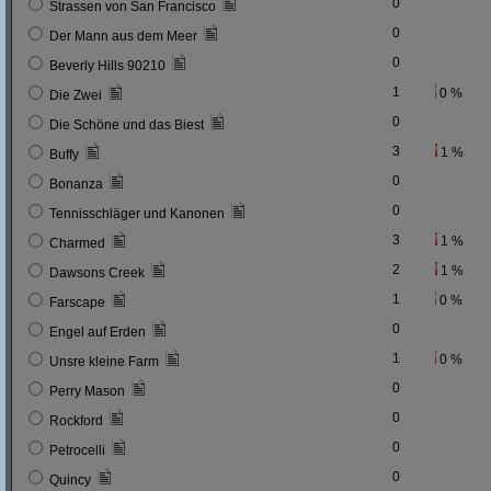
0
Strassen von San Francisco
0
Der Mann aus dem Meer
0
Beverly Hills 90210
1
0 %
Die Zwei
0
Die Schöne und das Biest
3
1 %
Buffy
0
Bonanza
0
Tennisschläger und Kanonen
3
1 %
Charmed
2
1 %
Dawsons Creek
1
0 %
Farscape
0
Engel auf Erden
1
0 %
Unsre kleine Farm
0
Perry Mason
0
Rockford
0
Petrocelli
0
Quincy