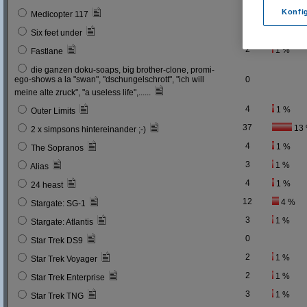
0
Konfi
Medicopter 117
5
2 %
Six feet under
2
1 %
Fastlane
die ganzen doku-soaps, big brother-clone, promi-
ego-shows a la "swan", "dschungelschrott", "ich will
0
meine alte zruck", "a useless life",......
4
1 %
Outer Limits
37
13
2 x simpsons hintereinander ;-)
4
1 %
The Sopranos
3
1 %
Alias
4
1 %
24 heast
12
4 %
Stargate: SG-1
3
1 %
Stargate: Atlantis
0
Star Trek DS9
2
1 %
Star Trek Voyager
2
1 %
Star Trek Enterprise
3
1 %
Star Trek TNG