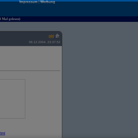
Impressum
|
Werbung
4 Mal gelesen)
phj
06.12.2004, 23:37:52
tml