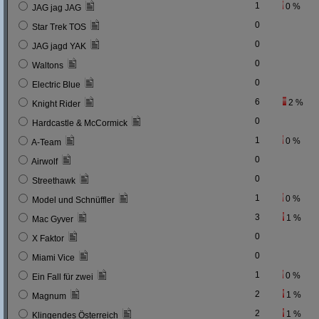
1
0 %
JAG jag JAG
0
Star Trek TOS
0
JAG jagd YAK
0
Waltons
0
Electric Blue
6
2 %
Knight Rider
0
Hardcastle & McCormick
1
0 %
A-Team
0
Airwolf
0
Streethawk
1
0 %
Model und Schnüffler
3
1 %
Mac Gyver
0
X Faktor
0
Miami Vice
1
0 %
Ein Fall für zwei
2
1 %
Magnum
2
1 %
Klingendes Österreich