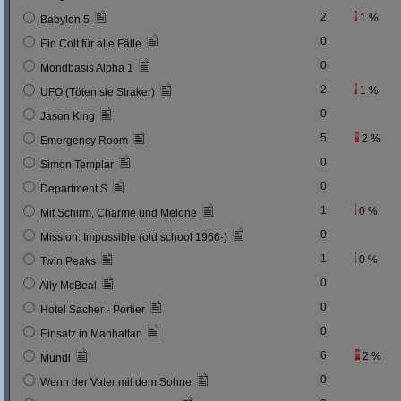
2
1 %
Babylon 5
0
Ein Colt für alle Fälle
0
Mondbasis Alpha 1
2
1 %
UFO (Töten sie Straker)
0
Jason King
5
2 %
Emergency Room
0
Simon Templar
0
Department S
1
0 %
Mit Schirm, Charme und Melone
0
Mission: Impossible (old school 1966-)
1
0 %
Twin Peaks
0
Ally McBeal
0
Hotel Sacher - Portier
0
Einsatz in Manhattan
6
2 %
Mundl
0
Wenn der Vater mit dem Sohne