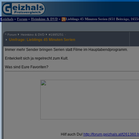
Geizhals
»
Forum
»
Heimkino & DVD
»
Lieblings 45 Minuten Serien (651 Beiträge, 1655
^
Forum
Heimkino & DVD
#
1995251
Umfrage: Lieblings 45 Minuten Serien
Immer mehr Sender bringen Serien statt Filme im Hauptabendprogramm.
Entwickelt sich ja regelrecht zum Kult.
Was sind Eure Favoriten?
Hilf auch Du!
http:/
/
forum.geizhals.at/
t261360.h