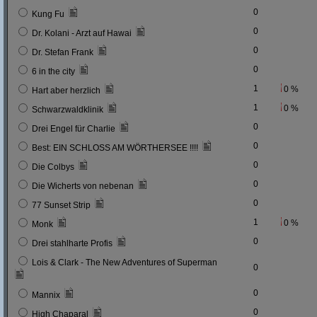
0
Kung Fu
0
Dr. Kolani - Arzt auf Hawai
0
Dr. Stefan Frank
0
6 in the city
1
0 %
Hart aber herzlich
1
0 %
Schwarzwaldklinik
0
Drei Engel für Charlie
0
Best: EIN SCHLOSS AM WÖRTHERSEE !!!!
0
Die Colbys
0
Die Wicherts von nebenan
0
77 Sunset Strip
1
0 %
Monk
0
Drei stahlharte Profis
Lois & Clark - The New Adventures of Superman
0
0
Mannix
0
High Chaparal