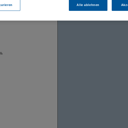
gurieren
Alle ablehnen
Akz
 %