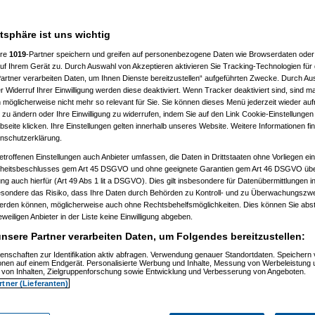
en
atsphäre ist uns wichtig
ere
1019
-Partner speichern und greifen auf personenbezogene Daten wie Browserdaten oder 
f Ihrem Gerät zu. Durch Auswahl von Akzeptieren aktivieren Sie Tracking-Technologien für d
artner verarbeiten Daten, um Ihnen Dienste bereitzustellen“ aufgeführten Zwecke. Durch Aus
 Widerruf Ihrer Einwilligung werden diese deaktiviert. Wenn Tracker deaktiviert sind, sind m
 möglicherweise nicht mehr so relevant für Sie. Sie können dieses Menü jederzeit wieder auf
 zu ändern oder Ihre Einwilligung zu widerrufen, indem Sie auf den Link Cookie-Einstellunge
eite klicken. Ihre Einstellungen gelten innerhalb unseres Website. Weitere Informationen fin
nschutzerklärung.
etroffenen Einstellungen auch Anbieter umfassen, die Daten in Drittstaaten ohne Vorliegen ei
itsbeschlusses gem Art 45 DSGVO und ohne geeignete Garantien gem Art 46 DSGVO übermi
gung auch hierfür (Art 49 Abs 1 lit a DSGVO). Dies gilt insbesondere für Datenübermittlungen i
esondere das Risiko, dass Ihre Daten durch Behörden zu Kontroll- und zu Überwachungsz
werden können, möglicherweise auch ohne Rechtsbehelfsmöglichkeiten. Dies können Sie abst
eweiligen Anbieter in der Liste keine Einwilligung abgeben.
nsere Partner verarbeiten Daten, um Folgendes bereitzustellen:
enschaften zur Identifikation aktiv abfragen. Verwendung genauer Standortdaten. Speichern 
ionen auf einem Endgerät. Personalisierte Werbung und Inhalte, Messung von Werbeleistung 
von Inhalten, Zielgruppenforschung sowie Entwicklung und Verbesserung von Angeboten.
rtner (Lieferanten)