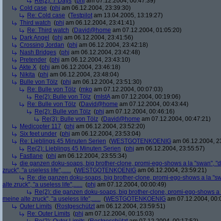
Re(2): 7 Days
(
phj
am 07.12.2004, 00:47:39)
Cold case
(
phj
am 06.12.2004, 23:39:30)
Re: Cold case
(
Testpilot
am 13.04.2005, 13:19:27)
Third watch
(
phj
am 06.12.2004, 23:41:41)
Re: Third watch
(
David@home
am 07.12.2004, 01:05:20)
Dark Angel
(
phj
am 06.12.2004, 23:41:56)
Crossing Jordan
(
phj
am 06.12.2004, 23:42:18)
Nash Bridges
(
phj
am 06.12.2004, 23:42:48)
Pretender
(
phj
am 06.12.2004, 23:43:10)
Akte X
(
phj
am 06.12.2004, 23:46:18)
Nikita
(
phj
am 06.12.2004, 23:48:04)
Bulle von Tölz
(
phj
am 06.12.2004, 23:51:30)
Re: Bulle von Tölz
(
mko
am 07.12.2004, 00:07:03)
Re(2): Bulle von Tölz
(
mIstA
am 07.12.2004, 00:19:06)
Re: Bulle von Tölz
(
David@home
am 07.12.2004, 00:43:44)
Re(2): Bulle von Tölz
(
phj
am 07.12.2004, 00:46:16)
Re(3): Bulle von Tölz
(
David@home
am 07.12.2004, 00:47:21)
Medicopter 117
(
phj
am 06.12.2004, 23:52:20)
Six feet under
(
phj
am 06.12.2004, 23:53:04)
Re: Lieblings 45 Minuten Serien
(
WESTGOTENKOENIG
am 06.12.2004, 2
Re(2): Lieblings 45 Minuten Serien
(
phj
am 06.12.2004, 23:55:57)
Fastlane
(
phj
am 06.12.2004, 23:55:34)
die ganzen doku-soaps, big brother-clone, promi-ego-shows a la "swan", "ds
zruck", "a useless life",......
(
WESTGOTENKOENIG
am 06.12.2004, 23:59:21)
Re: die ganzen doku-soaps, big brother-clone, promi-ego-shows a la "swa
alte zruck", "a useless life",......
(
phj
am 07.12.2004, 00:00:49)
Re(2): die ganzen doku-soaps, big brother-clone, promi-ego-shows a la
meine alte zruck", "a useless life",......
(
WESTGOTENKOENIG
am 07.12.2004, 00:
Outer Limits
(
Rostgeschützt
am 06.12.2004, 23:59:51)
Re: Outer Limits
(
phj
am 07.12.2004, 00:15:03)