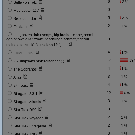
6
2 %
Bulle von Tölz
0
Medicopter 117
5
2 %
Six feet under
2
1 %
Fastlane
die ganzen doku-soaps, big brother-clone, promi-
ego-shows a la "swan", "dschungelschrott", "ich will
0
meine alte zruck", "a useless life",......
4
1 %
Outer Limits
37
13
2 x simpsons hintereinander ;-)
4
1 %
The Sopranos
3
1 %
Alias
4
1 %
24 heast
12
4 %
Stargate: SG-1
3
1 %
Stargate: Atlantis
0
Star Trek DS9
2
1 %
Star Trek Voyager
2
1 %
Star Trek Enterprise
3
1 %
Star Trek TNG