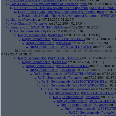
Drei stahlharte Profis
(
David@home
am 07.12.2004, 01:22:18)
Lois & Clark - The New Adventures of Superman
(
mko
am 07.12.2004, 01:
Re: Lois & Clark - The New Adventures of Superman
(
WESTGOTENKOE
Re(2): Lois & Clark - The New Adventures of Superman
(
mko
am 07.1
Re(3): Lois & Clark - The New Adventures of Superman
(
WESTGO
Mannix
(
Pervasive
am 07.12.2004, 01:22:54)
High Chaparal
(
Pervasive
am 07.12.2004, 01:27:04)
Seniorenclub
(
WESTGOTENKOENIG
am 07.12.2004, 01:27:15)
Re: Seniorenclub
(
phj
am 07.12.2004, 01:28:10)
Re(2): Seniorenclub
(
Pervasive
am 07.12.2004, 01:29:18)
Re(3): Seniorenclub
(
WESTGOTENKOENIG
am 07.12.2004, 01:31
Re(4): Seniorenclub
(
Pervasive
am 07.12.2004, 01:33:35)
Re(5): Seniorenclub
(
WESTGOTENKOENIG
am 07.12.2004, 
Vom Autor zurückgezogen oder Autor hat seine Registrierung nicht bes
07.12.2004, 01:30:04)
Re(2): Seniorenclub
(
WESTGOTENKOENIG
am 07.12.2004, 01:30:1
Re(3): Seniorenclub
(
Pervasive
am 07.12.2004, 01:31:51)
Re(4): Seniorenclub
(
WESTGOTENKOENIG
am 07.12.2004, 01
Re(5): Seniorenclub
(
Pervasive
am 07.12.2004, 01:34:47)
Re(6): Seniorenclub
(
WESTGOTENKOENIG
am 07.12.200
Re(7): Seniorenclub
(
Pervasive
am 07.12.2004, 01:37:
Re(8): Seniorenclub
(
WESTGOTENKOENIG
am 07.1
Re(8): Seniorenclub
(
WESTGOTENKOENIG
am 07.1
Re(9): Seniorenclub
(
Pervasive
am 07.12.2004, 0
Re(10): Seniorenclub
(
WESTGOTENKOENIG
a
Re(11): Seniorenclub
(
Pervasive
am 07.12.2
Re(12): Seniorenclub
(
WESTGOTENKOE
Re(13): Seniorenclub
(
Pervasive
am 07
Re(14): Seniorenclub
(
WESTGOTE
Re(15): Seniorenclub
(
Pervasive