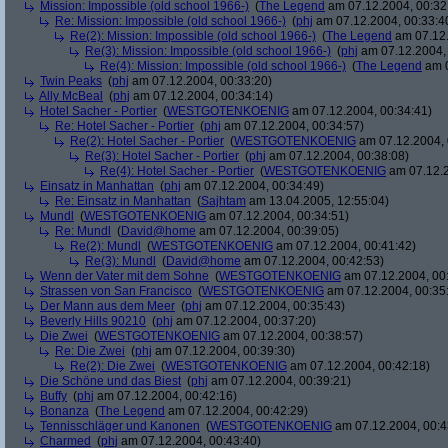
Mission: Impossible (old school 1966-)
(
The Legend
am 07.12.2004, 00:32
Re: Mission: Impossible (old school 1966-)
(
phj
am 07.12.2004, 00:33:4
Re(2): Mission: Impossible (old school 1966-)
(
The Legend
am 07.12.
Re(3): Mission: Impossible (old school 1966-)
(
phj
am 07.12.2004, 
Re(4): Mission: Impossible (old school 1966-)
(
The Legend
am 0
Twin Peaks
(
phj
am 07.12.2004, 00:33:20)
Ally McBeal
(
phj
am 07.12.2004, 00:34:14)
Hotel Sacher - Portier
(
WESTGOTENKOENIG
am 07.12.2004, 00:34:41)
Re: Hotel Sacher - Portier
(
phj
am 07.12.2004, 00:34:57)
Re(2): Hotel Sacher - Portier
(
WESTGOTENKOENIG
am 07.12.2004, 
Re(3): Hotel Sacher - Portier
(
phj
am 07.12.2004, 00:38:08)
Re(4): Hotel Sacher - Portier
(
WESTGOTENKOENIG
am 07.12.2
Einsatz in Manhattan
(
phj
am 07.12.2004, 00:34:49)
Re: Einsatz in Manhattan
(
Sajhtam
am 13.04.2005, 12:55:04)
Mundl
(
WESTGOTENKOENIG
am 07.12.2004, 00:34:51)
Re: Mundl
(
David@home
am 07.12.2004, 00:39:05)
Re(2): Mundl
(
WESTGOTENKOENIG
am 07.12.2004, 00:41:42)
Re(3): Mundl
(
David@home
am 07.12.2004, 00:42:53)
Wenn der Vater mit dem Sohne
(
WESTGOTENKOENIG
am 07.12.2004, 00:
Strassen von San Francisco
(
WESTGOTENKOENIG
am 07.12.2004, 00:35
Der Mann aus dem Meer
(
phj
am 07.12.2004, 00:35:43)
Beverly Hills 90210
(
phj
am 07.12.2004, 00:37:20)
Die Zwei
(
WESTGOTENKOENIG
am 07.12.2004, 00:38:57)
Re: Die Zwei
(
phj
am 07.12.2004, 00:39:30)
Re(2): Die Zwei
(
WESTGOTENKOENIG
am 07.12.2004, 00:42:18)
Die Schöne und das Biest
(
phj
am 07.12.2004, 00:39:21)
Buffy
(
phj
am 07.12.2004, 00:42:16)
Bonanza
(
The Legend
am 07.12.2004, 00:42:29)
Tennisschläger und Kanonen
(
WESTGOTENKOENIG
am 07.12.2004, 00:4
Charmed
(
phj
am 07.12.2004, 00:43:40)