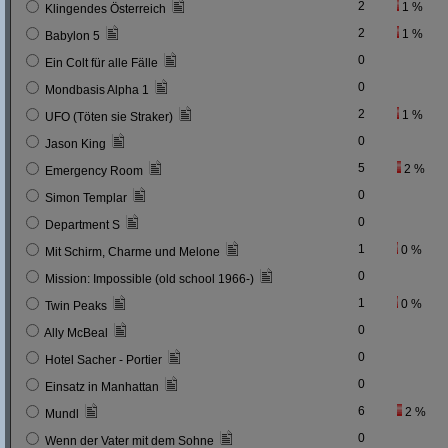
2
1 %
Klingendes Österreich
2
1 %
Babylon 5
0
Ein Colt für alle Fälle
0
Mondbasis Alpha 1
2
1 %
UFO (Töten sie Straker)
0
Jason King
5
2 %
Emergency Room
0
Simon Templar
0
Department S
1
0 %
Mit Schirm, Charme und Melone
0
Mission: Impossible (old school 1966-)
1
0 %
Twin Peaks
0
Ally McBeal
0
Hotel Sacher - Portier
0
Einsatz in Manhattan
6
2 %
Mundl
0
Wenn der Vater mit dem Sohne