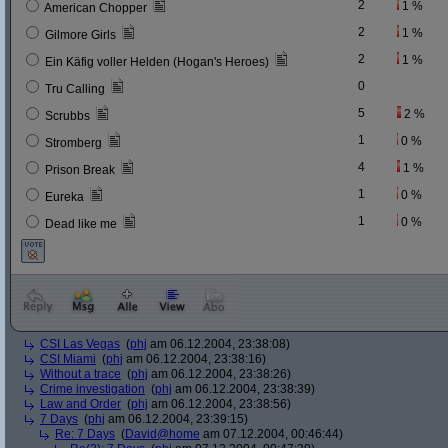
2
1 %
American Chopper
2
1 %
Gilmore Girls
2
1 %
Ein Käfig voller Helden (Hogan's Heroes)
0
Tru Calling
5
2 %
Scrubbs
1
0 %
Stromberg
4
1 %
Prison Break
1
0 %
Eureka
1
0 %
Dead like me
CSI Las Vegas
(
phj
am 06.12.2004, 23:38:08)
CSI Miami
(
phj
am 06.12.2004, 23:38:16)
Without a trace
(
phj
am 06.12.2004, 23:38:26)
Crime investigation
(
phj
am 06.12.2004, 23:38:39)
Law and Order
(
phj
am 06.12.2004, 23:38:56)
7 Days
(
phj
am 06.12.2004, 23:39:15)
Re: 7 Days
(
David@home
am 07.12.2004, 00:46:44)