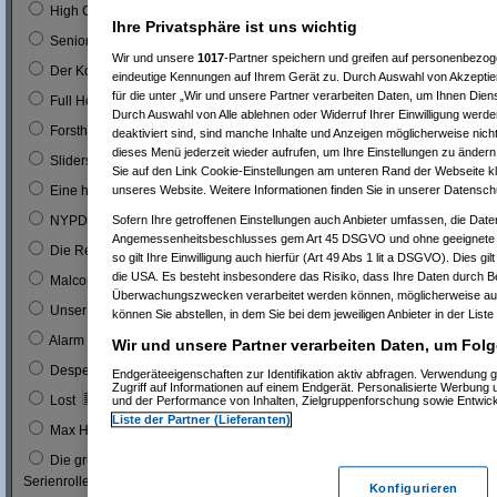
0
High Chaparal
Ihre Privatsphäre ist uns wichtig
0
Seniorenclub
Wir und unsere
1017
-Partner speichern und greifen auf personenbezo
0
Der Kopfgeldjäger (mit Steve McQueen)
eindeutige Kennungen auf Ihrem Gerät zu. Durch Auswahl von Akzeptier
für die unter „Wir und unsere Partner verarbeiten Daten, um Ihnen Dien
0
Full House (mitn Joe Bologna)
Durch Auswahl von Alle ablehnen oder Widerruf Ihrer Einwilligung werde
0
Forsthaus Falkenau
deaktiviert sind, sind manche Inhalte und Anzeigen möglicherweise nicht
dieses Menü jederzeit wieder aufrufen, um Ihre Einstellungen zu ändern 
1
0 %
Sliders
Sie auf den Link Cookie-Einstellungen am unteren Rand der Webseite kli
1
0 %
unseres Website. Weitere Informationen finden Sie in unserer Datensch
Eine himmlische Familie
0
Sofern Ihre getroffenen Einstellungen auch Anbieter umfassen, die Daten
NYPD Blue
Angemessenheitsbeschlusses gem Art 45 DSGVO und ohne geeignete G
0
Die Rettungsflieger
so gilt Ihre Einwilligung auch hierfür (Art 49 Abs 1 lit a DSGVO). Dies gi
die USA. Es besteht insbesondere das Risiko, dass Ihre Daten durch B
9
3 %
Malcom
Überwachungszwecken verarbeitet werden können, möglicherweise auc
0
Unser Charly
können Sie abstellen, in dem Sie bei dem jeweiligen Anbieter in der Liste
0
Alarm für Cobra 11
Wir und unsere Partner verarbeiten Daten, um Folg
3
1 %
Desperate Housewives
Endgeräteeigenschaften zur Identifikation aktiv abfragen. Verwendung 
Zugriff auf Informationen auf einem Endgerät. Personalisierte Werbung
7
3 %
Lost
und der Performance von Inhalten, Zielgruppenforschung sowie Entwic
Liste der Partner (Lieferanten)
1
0 %
Max Headroom
Die grüne Hornisse (Bruce Lee´s erste
0
Serienrolle...)
Konfigurieren