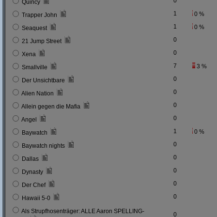
0
Quincy
1
0 %
Trapper John
1
0 %
Seaquest
0
21 Jump Street
0
Xena
7
3 %
Smallville
0
Der Unsichtbare
0
Alien Nation
0
Allein gegen die Mafia
0
Angel
1
0 %
Baywatch
0
Baywatch nights
0
Dallas
0
Dynasty
0
Der Chef
0
Hawaii 5-0
Als Strupfhosenträger: ALLE Aaron SPELLING-
0