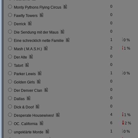
0
Monty Pythons Flying Circus
0
Fawlty Towers
0
Derrick
0
Die Sendung mit der Maus
1
0 %
Eine schrecklich nette Familie
2
1 %
Mash ( M.A.S.H.)
0
Der Alte
0
Tatort
1
0 %
Parker Lewis
0
Golden Girls
0
Der Denver Clan
0
Dallas
0
Dick & Doof
4
1 %
Desperate Housewives!
6
2 %
OC. California
1
0 %
ungeklärte Morde