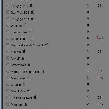
1
0 %
JAG jag JAG
0
Star Trek TOS
0
JAG jagd YAK
0
Waltons
0
Electric Blue
6
2 %
Knight Rider
0
Hardcastle & McCormick
1
0 %
A-Team
0
Airwolf
0
Streethawk
1
0 %
Model und Schnüffler
3
1 %
Mac Gyver
0
X Faktor
0
Miami Vice
1
0 %
Ein Fall für zwei
2
1 %
Magnum