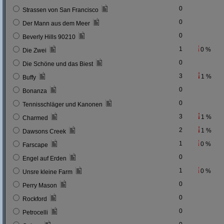
0
Strassen von San Francisco
0
Der Mann aus dem Meer
0
Beverly Hills 90210
1
0 %
Die Zwei
0
Die Schöne und das Biest
3
1 %
Buffy
0
Bonanza
0
Tennisschläger und Kanonen
3
1 %
Charmed
2
1 %
Dawsons Creek
1
0 %
Farscape
0
Engel auf Erden
1
0 %
Unsre kleine Farm
0
Perry Mason
0
Rockford
0
Petrocelli