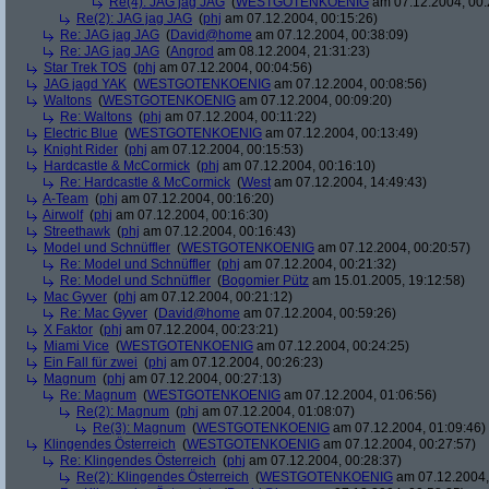
Re(4): JAG jag JAG
(
WESTGOTENKOENIG
am 07.12.2004, 00:
Re(2): JAG jag JAG
(
phj
am 07.12.2004, 00:15:26)
Re: JAG jag JAG
(
David@home
am 07.12.2004, 00:38:09)
Re: JAG jag JAG
(
Angrod
am 08.12.2004, 21:31:23)
Star Trek TOS
(
phj
am 07.12.2004, 00:04:56)
JAG jagd YAK
(
WESTGOTENKOENIG
am 07.12.2004, 00:08:56)
Waltons
(
WESTGOTENKOENIG
am 07.12.2004, 00:09:20)
Re: Waltons
(
phj
am 07.12.2004, 00:11:22)
Electric Blue
(
WESTGOTENKOENIG
am 07.12.2004, 00:13:49)
Knight Rider
(
phj
am 07.12.2004, 00:15:53)
Hardcastle & McCormick
(
phj
am 07.12.2004, 00:16:10)
Re: Hardcastle & McCormick
(
West
am 07.12.2004, 14:49:43)
A-Team
(
phj
am 07.12.2004, 00:16:20)
Airwolf
(
phj
am 07.12.2004, 00:16:30)
Streethawk
(
phj
am 07.12.2004, 00:16:43)
Model und Schnüffler
(
WESTGOTENKOENIG
am 07.12.2004, 00:20:57)
Re: Model und Schnüffler
(
phj
am 07.12.2004, 00:21:32)
Re: Model und Schnüffler
(
Bogomier Pütz
am 15.01.2005, 19:12:58)
Mac Gyver
(
phj
am 07.12.2004, 00:21:12)
Re: Mac Gyver
(
David@home
am 07.12.2004, 00:59:26)
X Faktor
(
phj
am 07.12.2004, 00:23:21)
Miami Vice
(
WESTGOTENKOENIG
am 07.12.2004, 00:24:25)
Ein Fall für zwei
(
phj
am 07.12.2004, 00:26:23)
Magnum
(
phj
am 07.12.2004, 00:27:13)
Re: Magnum
(
WESTGOTENKOENIG
am 07.12.2004, 01:06:56)
Re(2): Magnum
(
phj
am 07.12.2004, 01:08:07)
Re(3): Magnum
(
WESTGOTENKOENIG
am 07.12.2004, 01:09:46)
Klingendes Österreich
(
WESTGOTENKOENIG
am 07.12.2004, 00:27:57)
Re: Klingendes Österreich
(
phj
am 07.12.2004, 00:28:37)
Re(2): Klingendes Österreich
(
WESTGOTENKOENIG
am 07.12.2004,