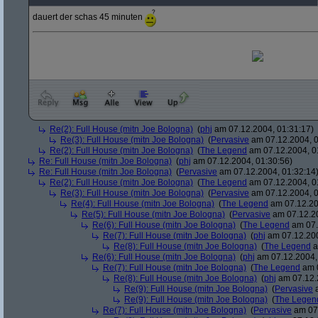
dauert der schas 45 minuten
Re(2): Full House (mitn Joe Bologna)
(
phj
am 07.12.2004, 01:31:17)
Re(3): Full House (mitn Joe Bologna)
(
Pervasive
am 07.12.2004, 0
Re(2): Full House (mitn Joe Bologna)
(
The Legend
am 07.12.2004, 0
Re: Full House (mitn Joe Bologna)
(
phj
am 07.12.2004, 01:30:56)
Re: Full House (mitn Joe Bologna)
(
Pervasive
am 07.12.2004, 01:32:14
Re(2): Full House (mitn Joe Bologna)
(
The Legend
am 07.12.2004, 0
Re(3): Full House (mitn Joe Bologna)
(
Pervasive
am 07.12.2004, 0
Re(4): Full House (mitn Joe Bologna)
(
The Legend
am 07.12.20
Re(5): Full House (mitn Joe Bologna)
(
Pervasive
am 07.12.20
Re(6): Full House (mitn Joe Bologna)
(
The Legend
am 07.
Re(7): Full House (mitn Joe Bologna)
(
phj
am 07.12.200
Re(8): Full House (mitn Joe Bologna)
(
The Legend
a
Re(6): Full House (mitn Joe Bologna)
(
phj
am 07.12.2004,
Re(7): Full House (mitn Joe Bologna)
(
The Legend
am 0
Re(8): Full House (mitn Joe Bologna)
(
phj
am 07.12.
Re(9): Full House (mitn Joe Bologna)
(
Pervasive
a
Re(9): Full House (mitn Joe Bologna)
(
The Legen
Re(7): Full House (mitn Joe Bologna)
(
Pervasive
am 07.