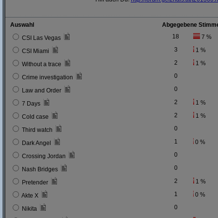
Auswahl
Abgegebene Stimm
18
7 %
CSI Las Vegas
3
1 %
CSI Miami
2
1 %
Without a trace
0
Crime investigation
0
Law and Order
2
1 %
7 Days
2
1 %
Cold case
0
Third watch
1
0 %
Dark Angel
0
Crossing Jordan
0
Nash Bridges
2
1 %
Pretender
1
0 %
Akte X
0
Nikita