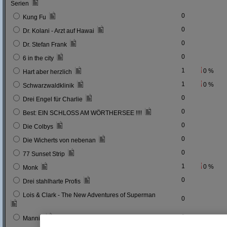
Serien
0
Kung Fu
0
Dr. Kolani - Arzt auf Hawai
0
Dr. Stefan Frank
0
6 in the city
1
0 %
Hart aber herzlich
1
0 %
Schwarzwaldklinik
0
Drei Engel für Charlie
0
Best: EIN SCHLOSS AM WÖRTHERSEE !!!!
0
Die Colbys
0
Die Wicherts von nebenan
0
77 Sunset Strip
1
0 %
Monk
0
Drei stahlharte Profis
Lois & Clark - The New Adventures of Superman
0
0
Mannix