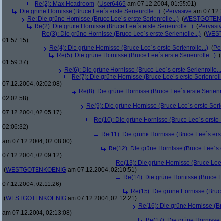
Re(2): Max Headroom
(
User6465
am 07.12.2004, 01:55:01)
Die grüne Hornisse (Bruce Lee´s erste Serienrolle...)
(
Pervasive
am 07.12.
Re: Die grüne Hornisse (Bruce Lee´s erste Serienrolle...)
(
WESTGOTEN
Re(2): Die grüne Hornisse (Bruce Lee´s erste Serienrolle...)
(
Pervasi
Re(3): Die grüne Hornisse (Bruce Lee´s erste Serienrolle...)
(
WES
01:57:15)
Re(4): Die grüne Hornisse (Bruce Lee´s erste Serienrolle...)
(
Pe
Re(5): Die grüne Hornisse (Bruce Lee´s erste Serienrolle...)
(
01:59:37)
Re(6): Die grüne Hornisse (Bruce Lee´s erste Serienrolle...
Re(7): Die grüne Hornisse (Bruce Lee´s erste Serienrolle
07.12.2004, 02:02:08)
Re(8): Die grüne Hornisse (Bruce Lee´s erste Serienro
02:02:58)
Re(9): Die grüne Hornisse (Bruce Lee´s erste Serie
07.12.2004, 02:05:17)
Re(10): Die grüne Hornisse (Bruce Lee´s erste S
02:06:32)
Re(11): Die grüne Hornisse (Bruce Lee´s erste
am 07.12.2004, 02:08:00)
Re(12): Die grüne Hornisse (Bruce Lee´s er
07.12.2004, 02:09:12)
Re(13): Die grüne Hornisse (Bruce Lee´s
(
WESTGOTENKOENIG
am 07.12.2004, 02:10:51)
Re(14): Die grüne Hornisse (Bruce Le
07.12.2004, 02:11:26)
Re(15): Die grüne Hornisse (Bruce
(
WESTGOTENKOENIG
am 07.12.2004, 02:12:21)
Re(16): Die grüne Hornisse (Bru
am 07.12.2004, 02:13:08)
Re(17): Die grüne Hornisse (