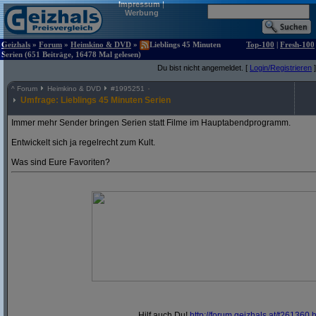
Impressum
|
Werbung
Geizhals
»
Forum
»
Heimkino & DVD
»
Lieblings 45 Minuten
Top-100
|
Fresh-100
Serien (651 Beiträge, 16478 Mal gelesen)
Du bist nicht angemeldet. [
Login/Registrieren
]
^
Forum
Heimkino & DVD
#
1995251
Umfrage: Lieblings 45 Minuten Serien
Immer mehr Sender bringen Serien statt Filme im Hauptabendprogramm.
Entwickelt sich ja regelrecht zum Kult.
Was sind Eure Favoriten?
Hilf auch Du!
http:/
/
forum.geizhals.at/
t261360.h