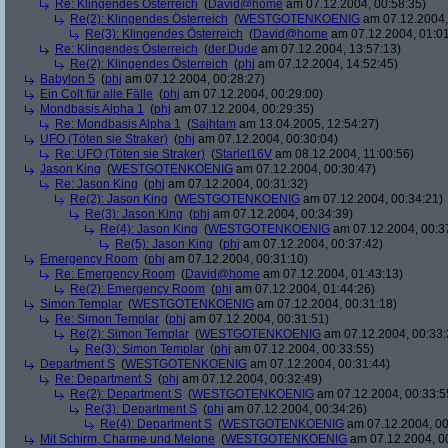
Re: Klingendes Österreich
(
David@home
am 07.12.2004, 00:58:35)
Re(2): Klingendes Österreich
(
WESTGOTENKOENIG
am 07.12.2004,
Re(3): Klingendes Österreich
(
David@home
am 07.12.2004, 01:01
Re: Klingendes Österreich
(
der.Dude
am 07.12.2004, 13:57:13)
Re(2): Klingendes Österreich
(
phj
am 07.12.2004, 14:52:45)
Babylon 5
(
phj
am 07.12.2004, 00:28:27)
Ein Colt für alle Fälle
(
phj
am 07.12.2004, 00:29:00)
Mondbasis Alpha 1
(
phj
am 07.12.2004, 00:29:35)
Re: Mondbasis Alpha 1
(
Sajhtam
am 13.04.2005, 12:54:27)
UFO (Töten sie Straker)
(
phj
am 07.12.2004, 00:30:04)
Re: UFO (Töten sie Straker)
(
Starlet16V
am 08.12.2004, 11:00:56)
Jason King
(
WESTGOTENKOENIG
am 07.12.2004, 00:30:47)
Re: Jason King
(
phj
am 07.12.2004, 00:31:32)
Re(2): Jason King
(
WESTGOTENKOENIG
am 07.12.2004, 00:34:21)
Re(3): Jason King
(
phj
am 07.12.2004, 00:34:39)
Re(4): Jason King
(
WESTGOTENKOENIG
am 07.12.2004, 00:3
Re(5): Jason King
(
phj
am 07.12.2004, 00:37:42)
Emergency Room
(
phj
am 07.12.2004, 00:31:10)
Re: Emergency Room
(
David@home
am 07.12.2004, 01:43:13)
Re(2): Emergency Room
(
phj
am 07.12.2004, 01:44:26)
Simon Templar
(
WESTGOTENKOENIG
am 07.12.2004, 00:31:18)
Re: Simon Templar
(
phj
am 07.12.2004, 00:31:51)
Re(2): Simon Templar
(
WESTGOTENKOENIG
am 07.12.2004, 00:33:
Re(3): Simon Templar
(
phj
am 07.12.2004, 00:33:55)
Department S
(
WESTGOTENKOENIG
am 07.12.2004, 00:31:44)
Re: Department S
(
phj
am 07.12.2004, 00:32:49)
Re(2): Department S
(
WESTGOTENKOENIG
am 07.12.2004, 00:33:5
Re(3): Department S
(
phj
am 07.12.2004, 00:34:26)
Re(4): Department S
(
WESTGOTENKOENIG
am 07.12.2004, 00
Mit Schirm, Charme und Melone
(
WESTGOTENKOENIG
am 07.12.2004, 0