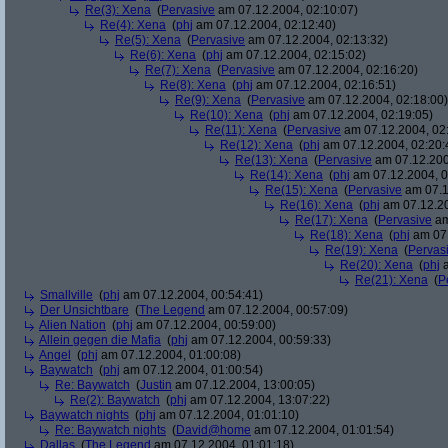
Re(3): Xena
(
Pervasive
am 07.12.2004, 02:10:07)
Re(4): Xena
(
phj
am 07.12.2004, 02:12:40)
Re(5): Xena
(
Pervasive
am 07.12.2004, 02:13:32)
Re(6): Xena
(
phj
am 07.12.2004, 02:15:02)
Re(7): Xena
(
Pervasive
am 07.12.2004, 02:16:20)
Re(8): Xena
(
phj
am 07.12.2004, 02:16:51)
Re(9): Xena
(
Pervasive
am 07.12.2004, 02:18:00)
Re(10): Xena
(
phj
am 07.12.2004, 02:19:05)
Re(11): Xena
(
Pervasive
am 07.12.2004, 02
Re(12): Xena
(
phj
am 07.12.2004, 02:20:
Re(13): Xena
(
Pervasive
am 07.12.200
Re(14): Xena
(
phj
am 07.12.2004, 0
Re(15): Xena
(
Pervasive
am 07.1
Re(16): Xena
(
phj
am 07.12.20
Re(17): Xena
(
Pervasive
am
Re(18): Xena
(
phj
am 07.
Re(19): Xena
(
Pervas
Re(20): Xena
(
phj
a
Re(21): Xena
(
P
Smallville
(
phj
am 07.12.2004, 00:54:41)
Der Unsichtbare
(
The Legend
am 07.12.2004, 00:57:09)
Alien Nation
(
phj
am 07.12.2004, 00:59:00)
Allein gegen die Mafia
(
phj
am 07.12.2004, 00:59:33)
Angel
(
phj
am 07.12.2004, 01:00:08)
Baywatch
(
phj
am 07.12.2004, 01:00:54)
Re: Baywatch
(
Justin
am 07.12.2004, 13:00:05)
Re(2): Baywatch
(
phj
am 07.12.2004, 13:07:22)
Baywatch nights
(
phj
am 07.12.2004, 01:01:10)
Re: Baywatch nights
(
David@home
am 07.12.2004, 01:01:54)
Dallas
(
The Legend
am 07.12.2004, 01:01:18)