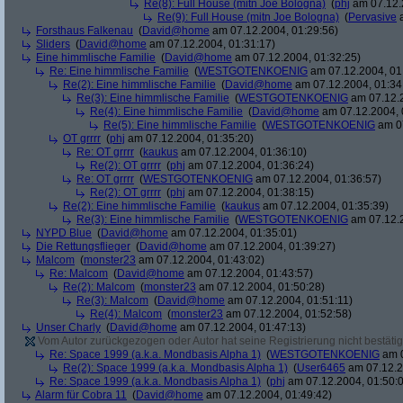
Re(8): Full House (mitn Joe Bologna)
(
phj
am 07.12.
Re(9): Full House (mitn Joe Bologna)
(
Pervasive
a
Forsthaus Falkenau
(
David@home
am 07.12.2004, 01:29:56)
Sliders
(
David@home
am 07.12.2004, 01:31:17)
Eine himmlische Familie
(
David@home
am 07.12.2004, 01:32:25)
Re: Eine himmlische Familie
(
WESTGOTENKOENIG
am 07.12.2004, 01
Re(2): Eine himmlische Familie
(
David@home
am 07.12.2004, 01:34
Re(3): Eine himmlische Familie
(
WESTGOTENKOENIG
am 07.12.2
Re(4): Eine himmlische Familie
(
David@home
am 07.12.2004, 
Re(5): Eine himmlische Familie
(
WESTGOTENKOENIG
am 07
OT grrrr
(
phj
am 07.12.2004, 01:35:20)
Re: OT grrrr
(
kaukus
am 07.12.2004, 01:36:10)
Re(2): OT grrrr
(
phj
am 07.12.2004, 01:36:24)
Re: OT grrrr
(
WESTGOTENKOENIG
am 07.12.2004, 01:36:57)
Re(2): OT grrrr
(
phj
am 07.12.2004, 01:38:15)
Re(2): Eine himmlische Familie
(
kaukus
am 07.12.2004, 01:35:39)
Re(3): Eine himmlische Familie
(
WESTGOTENKOENIG
am 07.12.2
NYPD Blue
(
David@home
am 07.12.2004, 01:35:01)
Die Rettungsflieger
(
David@home
am 07.12.2004, 01:39:27)
Malcom
(
monster23
am 07.12.2004, 01:43:02)
Re: Malcom
(
David@home
am 07.12.2004, 01:43:57)
Re(2): Malcom
(
monster23
am 07.12.2004, 01:50:28)
Re(3): Malcom
(
David@home
am 07.12.2004, 01:51:11)
Re(4): Malcom
(
monster23
am 07.12.2004, 01:52:58)
Unser Charly
(
David@home
am 07.12.2004, 01:47:13)
Vom Autor zurückgezogen oder Autor hat seine Registrierung nicht bestätig
Re: Space 1999 (a.k.a. Mondbasis Alpha 1)
(
WESTGOTENKOENIG
am 0
Re(2): Space 1999 (a.k.a. Mondbasis Alpha 1)
(
User6465
am 07.12.2
Re: Space 1999 (a.k.a. Mondbasis Alpha 1)
(
phj
am 07.12.2004, 01:50:
Alarm für Cobra 11
(
David@home
am 07.12.2004, 01:49:42)