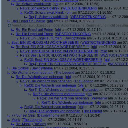
Re: Schwarzwaldklinik
(
phj
am 07.12.2004, 01:13:58)
Re(2): Schwarzwaldklinik
(
WESTGOTENKOENIG
am 07.12.2004, 01:
Re(3): Schwarzwaldklinik
(
phj
am 07.12.2004, 01:16:55)
Re(4): Schwarzwaldklinik
(
WESTGOTENKOENIG
am 07.12.2004
Drei Engel für Charlie
(
phj
am 07.12.2004, 01:15:23)
Vom Autor zurückgezogen oder Autor hat seine Registrierung nicht bestätig
Re: Ein Engel auf Erden
(
phj
am 07.12.2004, 01:17:16)
Re: Ein Engel auf Erden
(
WESTGOTENKOENIG
am 07.12.2004, 01:17:
Re(2): Ein Engel auf Erden
(
David@home
am 07.12.2004, 01:18:36)
Best: EIN SCHLOSS AM WÖRTHERSEE !!!!
(
WESTGOTENKOENIG
am 07.
Re: Best: EIN SCHLOSS AM WÖRTHERSEE !!!!
(
phj
am 07.12.2004, 01:
Re(2): Best: EIN SCHLOSS AM WÖRTHERSEE !!!!
(
mko
am 07.12.200
Re(2): Best: EIN SCHLOSS AM WÖRTHERSEE !!!!
(
WESTGOTENKO
Re(3): Best: EIN SCHLOSS AM WÖRTHERSEE !!!!
(
phj
am 07.12.2
Re(4): Best: EIN SCHLOSS AM WÖRTHERSEE !!!!
(
WESTGOTE
Die Colbys
(
David@home
am 07.12.2004, 01:17:33)
Die Wicherts von nebenan
(
The Legend
am 07.12.2004, 01:18:01)
Re: Die Wicherts von nebenan
(
phj
am 07.12.2004, 01:19:11)
Re(2): Die Wicherts von nebenan
(
The Legend
am 07.12.2004, 01:22
Re(3): Die Wicherts von nebenan
(
phj
am 07.12.2004, 01:23:32)
Re(4): Die Wicherts von nebenan
(
Pervasive
am 07.12.2004, 01
Re(5): Die Wicherts von nebenan
(
phj
am 07.12.2004, 01:32
Re(6): Die Wicherts von nebenan
(
Pervasive
am 07.12.200
Re(7): Die Wicherts von nebenan
(
phj
am 07.12.2004, 
Re(3): Die Wicherts von nebenan
(
phj
am 07.12.2004, 01:25:41)
Re(4): Die Wicherts von nebenan
(
The Legend
am 07.12.2004, 
77 Sunset Strip
(
David@home
am 07.12.2004, 01:20:34)
Monk
(
The Legend
am 07.12.2004, 01:21:51)
Re: Monk
(
DaSony
am 09.12.2004, 19:56:13)