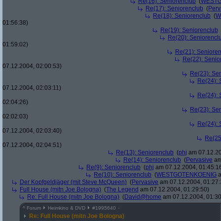
Re(16): Seniorenclub
(
WESTG
Re(17): Seniorenclub
(
Perv
Re(18): Seniorenclub
(
W
01:56:38)
Re(19): Seniorenclub
Re(20): Seniorencl
01:59:02)
Re(21): Seniore
Re(22): Senio
07.12.2004, 02:00:53)
Re(23): Se
Re(24): 
07.12.2004, 02:03:11)
Re(24): 
02:04:26)
Re(23): Se
02:02:03)
Re(24): 
07.12.2004, 02:03:40)
Re(25
07.12.2004, 02:04:51)
Re(13): Seniorenclub
(
phj
am 07.12.20
Re(14): Seniorenclub
(
Pervasive
am
Re(9): Seniorenclub
(
phj
am 07.12.2004, 01:45:1
Re(10): Seniorenclub
(
WESTGOTENKOENIG
a
Der Kopfgeldjäger (mit Steve McQueen)
(
Pervasive
am 07.12.2004, 01:27:
Full House (mitn Joe Bologna)
(
The Legend
am 07.12.2004, 01:29:50)
Re: Full House (mitn Joe Bologna)
(
David@home
am 07.12.2004, 01:30
^
Forum
Heimkino & DVD
#
1995640
Re: Full House (mitn Joe Bologna)