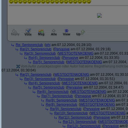
Re: Seniorenclub
(
phj
am 07.12.2004, 01:28:10)
Re(2): Seniorenclub
(
Pervasive
am 07.12.2004, 01:29:18)
Re(3): Seniorenclub
(
WESTGOTENKOENIG
am 07.12.2004, 01:31
Re(4): Seniorenclub
(
Pervasive
am 07.12.2004, 01:33:35)
Re(5): Seniorenclub
(
WESTGOTENKOENIG
am 07.12.2004, 
Vom Autor zurückgezogen oder Autor hat seine Registrierung nicht bes
07.12.2004, 01:30:04)
Re(2): Seniorenclub
(
WESTGOTENKOENIG
am 07.12.2004, 01:30:1
Re(3): Seniorenclub
(
Pervasive
am 07.12.2004, 01:31:51)
Re(4): Seniorenclub
(
WESTGOTENKOENIG
am 07.12.2004, 01
Re(5): Seniorenclub
(
Pervasive
am 07.12.2004, 01:34:47)
Re(6): Seniorenclub
(
WESTGOTENKOENIG
am 07.12.200
Re(7): Seniorenclub
(
Pervasive
am 07.12.2004, 01:37:
Re(8): Seniorenclub
(
WESTGOTENKOENIG
am 07.1
Re(8): Seniorenclub
(
WESTGOTENKOENIG
am 07.1
Re(9): Seniorenclub
(
Pervasive
am 07.12.2004, 0
Re(10): Seniorenclub
(
WESTGOTENKOENIG
a
Re(11): Seniorenclub
(
Pervasive
am 07.12.2
Re(12): Seniorenclub
(
WESTGOTENKOE
Re(13): Seniorenclub
(
Pervasive
am 07