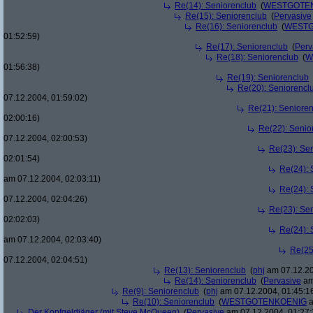
Re(14): Seniorenclub
(
WESTGOTE
Re(15): Seniorenclub
(
Pervasive
Re(16): Seniorenclub
(
WESTG
01:52:59)
Re(17): Seniorenclub
(
Perv
Re(18): Seniorenclub
(
W
01:56:38)
Re(19): Seniorenclub
Re(20): Seniorencl
07.12.2004, 01:59:02)
Re(21): Seniore
02:00:16)
Re(22): Senio
07.12.2004, 02:00:53)
Re(23): Se
02:01:54)
Re(24): 
am 07.12.2004, 02:03:11)
Re(24): 
07.12.2004, 02:04:26)
Re(23): Se
02:02:03)
Re(24): 
am 07.12.2004, 02:03:40)
Re(25
07.12.2004, 02:04:51)
Re(13): Seniorenclub
(
phj
am 07.12.20
Re(14): Seniorenclub
(
Pervasive
am
Re(9): Seniorenclub
(
phj
am 07.12.2004, 01:45:1
Re(10): Seniorenclub
(
WESTGOTENKOENIG
a
Der Kopfgeldjäger (mit Steve McQueen)
(
Pervasive
am 07.12.2004, 01:27: