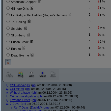
2
1 %
American Chopper
2
1 %
Gilmore Girls
2
1 %
Ein Käfig voller Helden (Hogan's Heroes)
0
Tru Calling
5
2 %
Scrubbs
1
0 %
Stromberg
4
1 %
Prison Break
1
0 %
Eureka
1
0 %
Dead like me
CSI Las Vegas
(
phj
am 06.12.2004, 23:38:08)
CSI Miami
(
phj
am 06.12.2004, 23:38:16)
Without a trace
(
phj
am 06.12.2004, 23:38:26)
Crime investigation
(
phj
am 06.12.2004, 23:38:39)
Law and Order
(
phj
am 06.12.2004, 23:38:56)
7 Days
(
phj
am 06.12.2004, 23:39:15)
Re: 7 Days
(
David@home
am 07.12.2004, 00:46:44)