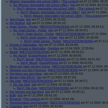
Mission: Impossible (old school 1966-)
(
The Legend
am 07.12.2004, 00:32
Re: Mission: Impossible (old school 1966-)
(
phj
am 07.12.2004, 00:33:4
Re(2): Mission: Impossible (old school 1966-)
(
The Legend
am 07.12.
Re(3): Mission: Impossible (old school 1966-)
(
phj
am 07.12.2004, 
Re(4): Mission: Impossible (old school 1966-)
(
The Legend
am 0
Twin Peaks
(
phj
am 07.12.2004, 00:33:20)
Ally McBeal
(
phj
am 07.12.2004, 00:34:14)
Hotel Sacher - Portier
(
WESTGOTENKOENIG
am 07.12.2004, 00:34:41)
Re: Hotel Sacher - Portier
(
phj
am 07.12.2004, 00:34:57)
Re(2): Hotel Sacher - Portier
(
WESTGOTENKOENIG
am 07.12.2004, 
Re(3): Hotel Sacher - Portier
(
phj
am 07.12.2004, 00:38:08)
Re(4): Hotel Sacher - Portier
(
WESTGOTENKOENIG
am 07.12.2
Einsatz in Manhattan
(
phj
am 07.12.2004, 00:34:49)
Re: Einsatz in Manhattan
(
Sajhtam
am 13.04.2005, 12:55:04)
Mundl
(
WESTGOTENKOENIG
am 07.12.2004, 00:34:51)
Re: Mundl
(
David@home
am 07.12.2004, 00:39:05)
Re(2): Mundl
(
WESTGOTENKOENIG
am 07.12.2004, 00:41:42)
Re(3): Mundl
(
David@home
am 07.12.2004, 00:42:53)
Wenn der Vater mit dem Sohne
(
WESTGOTENKOENIG
am 07.12.2004, 00:
Strassen von San Francisco
(
WESTGOTENKOENIG
am 07.12.2004, 00:35
Der Mann aus dem Meer
(
phj
am 07.12.2004, 00:35:43)
Beverly Hills 90210
(
phj
am 07.12.2004, 00:37:20)
Die Zwei
(
WESTGOTENKOENIG
am 07.12.2004, 00:38:57)
Re: Die Zwei
(
phj
am 07.12.2004, 00:39:30)
Re(2): Die Zwei
(
WESTGOTENKOENIG
am 07.12.2004, 00:42:18)
Die Schöne und das Biest
(
phj
am 07.12.2004, 00:39:21)
Buffy
(
phj
am 07.12.2004, 00:42:16)
Bonanza
(
The Legend
am 07.12.2004, 00:42:29)
Tennisschläger und Kanonen
(
WESTGOTENKOENIG
am 07.12.2004, 00:4
Charmed
(
phj
am 07.12.2004, 00:43:40)