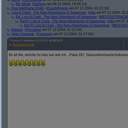
Re: Monk
(
DaSony
am 09.12.2004, 19:56:13)
Drei stahlharte Profis
(
David@home
am 07.12.2004, 01:22:18)
Lois & Clark - The New Adventures of Superman
(
mko
am 07.12.2004, 01:
Re: Lois & Clark - The New Adventures of Superman
(
WESTGOTENKOE
Re(2): Lois & Clark - The New Adventures of Superman
(
mko
am 07.1
Re(3): Lois & Clark - The New Adventures of Superman
(
WESTGO
Mannix
(
Pervasive
am 07.12.2004, 01:22:54)
High Chaparal
(
Pervasive
am 07.12.2004, 01:27:04)
^
Forum
Heimkino & DVD
#
1995629
Seniorenclub
für all die, welche no öda san wie ich....Papa 357, Nasszellenhausschubrauser, Tir