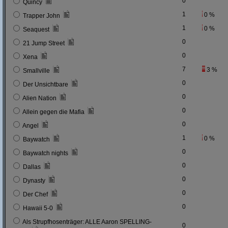
0
Quincy
1
0 %
Trapper John
1
0 %
Seaquest
0
21 Jump Street
0
Xena
7
3 %
Smallville
0
Der Unsichtbare
0
Alien Nation
0
Allein gegen die Mafia
0
Angel
1
0 %
Baywatch
0
Baywatch nights
0
Dallas
0
Dynasty
0
Der Chef
0
Hawaii 5-0
Als Strupfhosenträger: ALLE Aaron SPELLING-
0