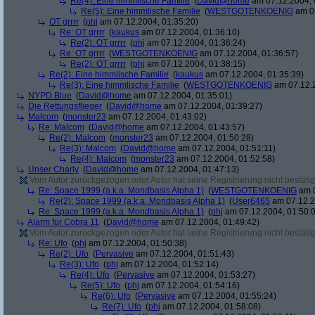
Re(4): Eine himmlische Familie
(
David@home
am 07.12.2004, 
Re(5): Eine himmlische Familie
(
WESTGOTENKOENIG
am 07
OT grrrr
(
phj
am 07.12.2004, 01:35:20)
Re: OT grrrr
(
kaukus
am 07.12.2004, 01:36:10)
Re(2): OT grrrr
(
phj
am 07.12.2004, 01:36:24)
Re: OT grrrr
(
WESTGOTENKOENIG
am 07.12.2004, 01:36:57)
Re(2): OT grrrr
(
phj
am 07.12.2004, 01:38:15)
Re(2): Eine himmlische Familie
(
kaukus
am 07.12.2004, 01:35:39)
Re(3): Eine himmlische Familie
(
WESTGOTENKOENIG
am 07.12.2
NYPD Blue
(
David@home
am 07.12.2004, 01:35:01)
Die Rettungsflieger
(
David@home
am 07.12.2004, 01:39:27)
Malcom
(
monster23
am 07.12.2004, 01:43:02)
Re: Malcom
(
David@home
am 07.12.2004, 01:43:57)
Re(2): Malcom
(
monster23
am 07.12.2004, 01:50:28)
Re(3): Malcom
(
David@home
am 07.12.2004, 01:51:11)
Re(4): Malcom
(
monster23
am 07.12.2004, 01:52:58)
Unser Charly
(
David@home
am 07.12.2004, 01:47:13)
Vom Autor zurückgezogen oder Autor hat seine Registrierung nicht bestätig
Re: Space 1999 (a.k.a. Mondbasis Alpha 1)
(
WESTGOTENKOENIG
am 0
Re(2): Space 1999 (a.k.a. Mondbasis Alpha 1)
(
User6465
am 07.12.2
Re: Space 1999 (a.k.a. Mondbasis Alpha 1)
(
phj
am 07.12.2004, 01:50:
Alarm für Cobra 11
(
David@home
am 07.12.2004, 01:49:42)
Vom Autor zurückgezogen oder Autor hat seine Registrierung nicht bestätig
Re: Ufo
(
phj
am 07.12.2004, 01:50:38)
Re(2): Ufo
(
Pervasive
am 07.12.2004, 01:51:43)
Re(3): Ufo
(
phj
am 07.12.2004, 01:52:14)
Re(4): Ufo
(
Pervasive
am 07.12.2004, 01:53:27)
Re(5): Ufo
(
phj
am 07.12.2004, 01:54:16)
Re(6): Ufo
(
Pervasive
am 07.12.2004, 01:55:24)
Re(7): Ufo
(
phj
am 07.12.2004, 01:58:08)