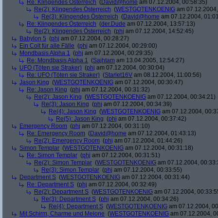
Re: Klingendes Österreich
(
David@home
am 07.12.2004, 00:58:35)
Re(2): Klingendes Österreich
(
WESTGOTENKOENIG
am 07.12.2004,
Re(3): Klingendes Österreich
(
David@home
am 07.12.2004, 01:01
Re: Klingendes Österreich
(
der.Dude
am 07.12.2004, 13:57:13)
Re(2): Klingendes Österreich
(
phj
am 07.12.2004, 14:52:45)
Babylon 5
(
phj
am 07.12.2004, 00:28:27)
Ein Colt für alle Fälle
(
phj
am 07.12.2004, 00:29:00)
Mondbasis Alpha 1
(
phj
am 07.12.2004, 00:29:35)
Re: Mondbasis Alpha 1
(
Sajhtam
am 13.04.2005, 12:54:27)
UFO (Töten sie Straker)
(
phj
am 07.12.2004, 00:30:04)
Re: UFO (Töten sie Straker)
(
Starlet16V
am 08.12.2004, 11:00:56)
Jason King
(
WESTGOTENKOENIG
am 07.12.2004, 00:30:47)
Re: Jason King
(
phj
am 07.12.2004, 00:31:32)
Re(2): Jason King
(
WESTGOTENKOENIG
am 07.12.2004, 00:34:21)
Re(3): Jason King
(
phj
am 07.12.2004, 00:34:39)
Re(4): Jason King
(
WESTGOTENKOENIG
am 07.12.2004, 00:3
Re(5): Jason King
(
phj
am 07.12.2004, 00:37:42)
Emergency Room
(
phj
am 07.12.2004, 00:31:10)
Re: Emergency Room
(
David@home
am 07.12.2004, 01:43:13)
Re(2): Emergency Room
(
phj
am 07.12.2004, 01:44:26)
Simon Templar
(
WESTGOTENKOENIG
am 07.12.2004, 00:31:18)
Re: Simon Templar
(
phj
am 07.12.2004, 00:31:51)
Re(2): Simon Templar
(
WESTGOTENKOENIG
am 07.12.2004, 00:33:
Re(3): Simon Templar
(
phj
am 07.12.2004, 00:33:55)
Department S
(
WESTGOTENKOENIG
am 07.12.2004, 00:31:44)
Re: Department S
(
phj
am 07.12.2004, 00:32:49)
Re(2): Department S
(
WESTGOTENKOENIG
am 07.12.2004, 00:33:5
Re(3): Department S
(
phj
am 07.12.2004, 00:34:26)
Re(4): Department S
(
WESTGOTENKOENIG
am 07.12.2004, 00
Mit Schirm, Charme und Melone
(
WESTGOTENKOENIG
am 07.12.2004, 0