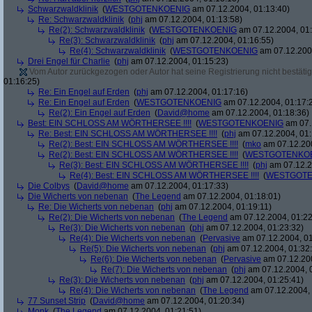
Schwarzwaldklinik
(
WESTGOTENKOENIG
am 07.12.2004, 01:13:40)
Re: Schwarzwaldklinik
(
phj
am 07.12.2004, 01:13:58)
Re(2): Schwarzwaldklinik
(
WESTGOTENKOENIG
am 07.12.2004, 01:
Re(3): Schwarzwaldklinik
(
phj
am 07.12.2004, 01:16:55)
Re(4): Schwarzwaldklinik
(
WESTGOTENKOENIG
am 07.12.2004
Drei Engel für Charlie
(
phj
am 07.12.2004, 01:15:23)
Vom Autor zurückgezogen oder Autor hat seine Registrierung nicht bestätig
01:16:25)
Re: Ein Engel auf Erden
(
phj
am 07.12.2004, 01:17:16)
Re: Ein Engel auf Erden
(
WESTGOTENKOENIG
am 07.12.2004, 01:17:
Re(2): Ein Engel auf Erden
(
David@home
am 07.12.2004, 01:18:36)
Best: EIN SCHLOSS AM WÖRTHERSEE !!!!
(
WESTGOTENKOENIG
am 07.
Re: Best: EIN SCHLOSS AM WÖRTHERSEE !!!!
(
phj
am 07.12.2004, 01:
Re(2): Best: EIN SCHLOSS AM WÖRTHERSEE !!!!
(
mko
am 07.12.200
Re(2): Best: EIN SCHLOSS AM WÖRTHERSEE !!!!
(
WESTGOTENKO
Re(3): Best: EIN SCHLOSS AM WÖRTHERSEE !!!!
(
phj
am 07.12.2
Re(4): Best: EIN SCHLOSS AM WÖRTHERSEE !!!!
(
WESTGOTE
Die Colbys
(
David@home
am 07.12.2004, 01:17:33)
Die Wicherts von nebenan
(
The Legend
am 07.12.2004, 01:18:01)
Re: Die Wicherts von nebenan
(
phj
am 07.12.2004, 01:19:11)
Re(2): Die Wicherts von nebenan
(
The Legend
am 07.12.2004, 01:22
Re(3): Die Wicherts von nebenan
(
phj
am 07.12.2004, 01:23:32)
Re(4): Die Wicherts von nebenan
(
Pervasive
am 07.12.2004, 01
Re(5): Die Wicherts von nebenan
(
phj
am 07.12.2004, 01:32
Re(6): Die Wicherts von nebenan
(
Pervasive
am 07.12.200
Re(7): Die Wicherts von nebenan
(
phj
am 07.12.2004, 
Re(3): Die Wicherts von nebenan
(
phj
am 07.12.2004, 01:25:41)
Re(4): Die Wicherts von nebenan
(
The Legend
am 07.12.2004, 
77 Sunset Strip
(
David@home
am 07.12.2004, 01:20:34)
Monk
(
The Legend
am 07.12.2004, 01:21:51)