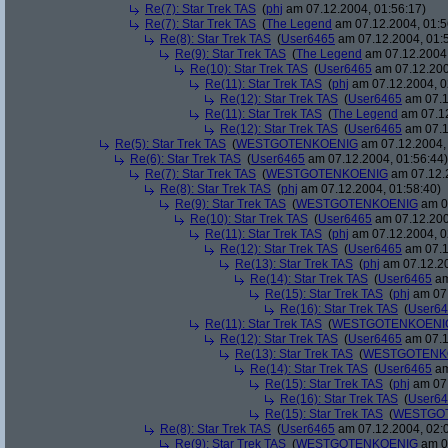
Re(7): Star Trek TAS
(
phj
am 07.12.2004, 01:56:17)
Re(7): Star Trek TAS
(
The Legend
am 07.12.2004, 01:5
Re(8): Star Trek TAS
(
User6465
am 07.12.2004, 01:
Re(9): Star Trek TAS
(
The Legend
am 07.12.2004,
Re(10): Star Trek TAS
(
User6465
am 07.12.200
Re(11): Star Trek TAS
(
phj
am 07.12.2004, 0
Re(12): Star Trek TAS
(
User6465
am 07.1
Re(11): Star Trek TAS
(
The Legend
am 07.12
Re(12): Star Trek TAS
(
User6465
am 07.1
Re(5): Star Trek TAS
(
WESTGOTENKOENIG
am 07.12.2004, 
Re(6): Star Trek TAS
(
User6465
am 07.12.2004, 01:56:44)
Re(7): Star Trek TAS
(
WESTGOTENKOENIG
am 07.12.2
Re(8): Star Trek TAS
(
phj
am 07.12.2004, 01:58:40)
Re(9): Star Trek TAS
(
WESTGOTENKOENIG
am 07
Re(10): Star Trek TAS
(
User6465
am 07.12.200
Re(11): Star Trek TAS
(
phj
am 07.12.2004, 0
Re(12): Star Trek TAS
(
User6465
am 07.1
Re(13): Star Trek TAS
(
phj
am 07.12.20
Re(14): Star Trek TAS
(
User6465
am
Re(15): Star Trek TAS
(
phj
am 07.
Re(16): Star Trek TAS
(
User6
Re(11): Star Trek TAS
(
WESTGOTENKOENI
Re(12): Star Trek TAS
(
User6465
am 07.1
Re(13): Star Trek TAS
(
WESTGOTENK
Re(14): Star Trek TAS
(
User6465
am
Re(15): Star Trek TAS
(
phj
am 07.
Re(16): Star Trek TAS
(
User6
Re(15): Star Trek TAS
(
WESTGO
Re(8): Star Trek TAS
(
User6465
am 07.12.2004, 02:
Re(9): Star Trek TAS
(
WESTGOTENKOENIG
am 07