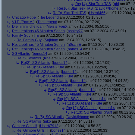
Re(14): Star Trek TAS
(
phj
am 07.12
Re(10): Star Trek TAS
(
David@home
am 07.12.
Re(9): Star Trek TAS
(
User6465
am 07.12.2004, 0
Chicago Hope
(
The Legend
am 07.12.2004, 02:15:36)
V.I.P. (Pam A.)
(
The Legend
am 07.12.2004, 02:17:20)
Die himmliche joan
(
MeisterFonX
am 07.12.2004, 05:50:16)
Re: Lieblings 45 Minuten Serien
(
ashley77
am 07.12.2004, 08:45:01)
Family Guy
(
thE
am 07.12.2004, 10:24:31)
Re: Family Guy
(
Sajhtam
am 13.04.2005, 12:58:15)
Re: Lieblings 45 Minuten Serien
(
h0schiE
am 07.12.2004, 10:36:20)
Re: Lieblings 45 Minuten Serien
(
bones14
am 07.12.2004, 10:54:12)
SG Atlantis
(
bones14
am 07.12.2004, 10:54:34)
Re: SG Atlantis
(
Krle
am 07.12.2004, 13:12:05)
Re(2): SG Atlantis
(
bones14
am 07.12.2004, 13:17:09)
Re(3): SG Atlantis
(
Krle
am 07.12.2004, 13:22:49)
Re(4): SG Atlantis
(
bones14
am 07.12.2004, 13:37:10)
Re(5): SG Atlantis
(
Krle
am 07.12.2004, 13:40:36)
Re(6): SG Atlantis
(
bones14
am 07.12.2004, 14:04:25)
Re(7): SG Atlantis
(
Krle
am 07.12.2004, 14:08:52)
Re(8): SG Atlantis
(
bones14
am 07.12.2004, 14:10:0
Re(9): SG Atlantis
(
Krle
am 07.12.2004, 14:11:13)
Re(10): SG Atlantis
(
bones14
am 07.12.2004, 1
Re(11): SG Atlantis
(
Krle
am 07.12.2004, 14:
Re(12): SG Atlantis
(
bones14
am 07.12.20
Re(13): SG Atlantis
(
Wuff
am 08.12.200
Re(5): SG Atlantis
(
David@home
am 09.12.2004, 00:26:24)
Re: SG Atlantis
(
mko
am 07.12.2004, 14:53:11)
Gilmore Girls!!!!
(
User67913
am 07.12.2004, 10:58:32)
Re: Gilmore Girls!!!!
(
bones14
am 07.12.2004, 11:00:33)