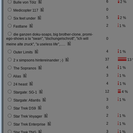
6
2 %
Bulle von Tölz
0
Medicopter 117
5
2 %
Six feet under
2
1 %
Fastlane
die ganzen doku-soaps, big brother-clone, promi-
ego-shows a la "swan", "dschungelschrott", "ich will
0
meine alte zruck", "a useless life",......
4
1 %
Outer Limits
37
13
2 x simpsons hintereinander ;-)
4
1 %
The Sopranos
3
1 %
Alias
4
1 %
24 heast
12
4 %
Stargate: SG-1
3
1 %
Stargate: Atlantis
0
Star Trek DS9
2
1 %
Star Trek Voyager
2
1 %
Star Trek Enterprise
3
1 %
Star Trek TNG