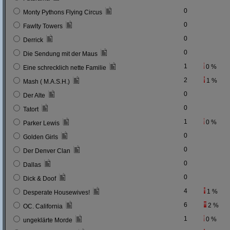
0
Monty Pythons Flying Circus
0
Fawlty Towers
0
Derrick
0
Die Sendung mit der Maus
1
0 %
Eine schrecklich nette Familie
2
1 %
Mash ( M.A.S.H.)
0
Der Alte
0
Tatort
1
0 %
Parker Lewis
0
Golden Girls
0
Der Denver Clan
0
Dallas
0
Dick & Doof
4
1 %
Desperate Housewives!
6
2 %
OC. California
1
0 %
ungeklärte Morde