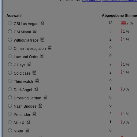
Auswahl
Abgegebene Stimm
18
7 %
CSI Las Vegas
3
1 %
CSI Miami
2
1 %
Without a trace
0
Crime investigation
0
Law and Order
2
1 %
7 Days
2
1 %
Cold case
0
Third watch
1
0 %
Dark Angel
0
Crossing Jordan
0
Nash Bridges
2
1 %
Pretender
1
0 %
Akte X
0
Nikita