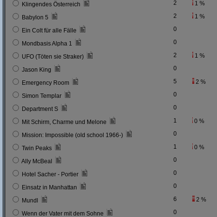
2
1 %
Klingendes Österreich
2
1 %
Babylon 5
0
Ein Colt für alle Fälle
0
Mondbasis Alpha 1
2
1 %
UFO (Töten sie Straker)
0
Jason King
5
2 %
Emergency Room
0
Simon Templar
0
Department S
1
0 %
Mit Schirm, Charme und Melone
0
Mission: Impossible (old school 1966-)
1
0 %
Twin Peaks
0
Ally McBeal
0
Hotel Sacher - Portier
0
Einsatz in Manhattan
6
2 %
Mundl
0
Wenn der Vater mit dem Sohne