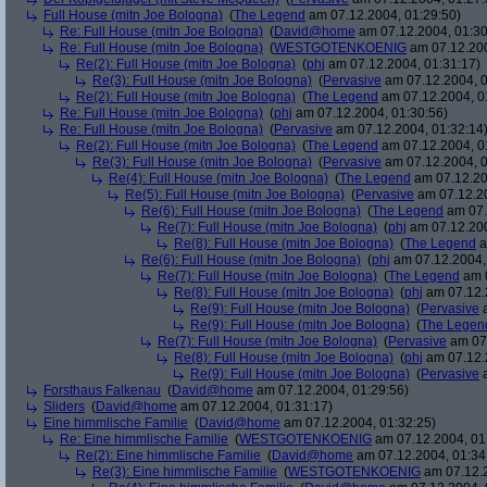
Full House (mitn Joe Bologna)
(
The Legend
am 07.12.2004, 01:29:50)
Re: Full House (mitn Joe Bologna)
(
David@home
am 07.12.2004, 01:30
Re: Full House (mitn Joe Bologna)
(
WESTGOTENKOENIG
am 07.12.200
Re(2): Full House (mitn Joe Bologna)
(
phj
am 07.12.2004, 01:31:17)
Re(3): Full House (mitn Joe Bologna)
(
Pervasive
am 07.12.2004, 0
Re(2): Full House (mitn Joe Bologna)
(
The Legend
am 07.12.2004, 0
Re: Full House (mitn Joe Bologna)
(
phj
am 07.12.2004, 01:30:56)
Re: Full House (mitn Joe Bologna)
(
Pervasive
am 07.12.2004, 01:32:14
Re(2): Full House (mitn Joe Bologna)
(
The Legend
am 07.12.2004, 0
Re(3): Full House (mitn Joe Bologna)
(
Pervasive
am 07.12.2004, 0
Re(4): Full House (mitn Joe Bologna)
(
The Legend
am 07.12.20
Re(5): Full House (mitn Joe Bologna)
(
Pervasive
am 07.12.20
Re(6): Full House (mitn Joe Bologna)
(
The Legend
am 07.
Re(7): Full House (mitn Joe Bologna)
(
phj
am 07.12.200
Re(8): Full House (mitn Joe Bologna)
(
The Legend
a
Re(6): Full House (mitn Joe Bologna)
(
phj
am 07.12.2004,
Re(7): Full House (mitn Joe Bologna)
(
The Legend
am 0
Re(8): Full House (mitn Joe Bologna)
(
phj
am 07.12.
Re(9): Full House (mitn Joe Bologna)
(
Pervasive
a
Re(9): Full House (mitn Joe Bologna)
(
The Legen
Re(7): Full House (mitn Joe Bologna)
(
Pervasive
am 07.
Re(8): Full House (mitn Joe Bologna)
(
phj
am 07.12.
Re(9): Full House (mitn Joe Bologna)
(
Pervasive
a
Forsthaus Falkenau
(
David@home
am 07.12.2004, 01:29:56)
Sliders
(
David@home
am 07.12.2004, 01:31:17)
Eine himmlische Familie
(
David@home
am 07.12.2004, 01:32:25)
Re: Eine himmlische Familie
(
WESTGOTENKOENIG
am 07.12.2004, 01
Re(2): Eine himmlische Familie
(
David@home
am 07.12.2004, 01:34
Re(3): Eine himmlische Familie
(
WESTGOTENKOENIG
am 07.12.2