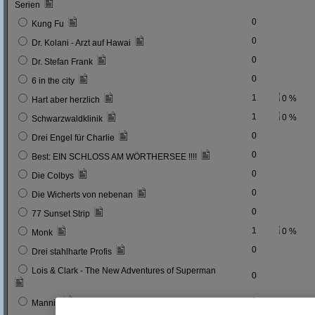
Serien
0
Kung Fu
0
Dr. Kolani - Arzt auf Hawai
0
Dr. Stefan Frank
0
6 in the city
1
0 %
Hart aber herzlich
1
0 %
Schwarzwaldklinik
0
Drei Engel für Charlie
0
Best: EIN SCHLOSS AM WÖRTHERSEE !!!!
0
Die Colbys
0
Die Wicherts von nebenan
0
77 Sunset Strip
1
0 %
Monk
0
Drei stahlharte Profis
Lois & Clark - The New Adventures of Superman
0
0
Mannix