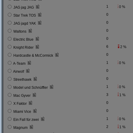
1
0 %
JAG jag JAG
0
Star Trek TOS
0
JAG jagd YAK
0
Waltons
0
Electric Blue
6
2 %
Knight Rider
0
Hardcastle & McCormick
1
0 %
A-Team
0
Airwolf
0
Streethawk
1
0 %
Model und Schnüffler
3
1 %
Mac Gyver
0
X Faktor
0
Miami Vice
1
0 %
Ein Fall für zwei
2
1 %
Magnum