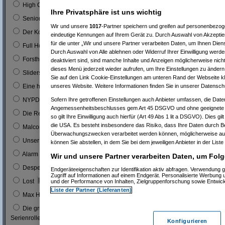
0
High Chaparal
Ihre Privatsphäre ist uns wichtig
0
Seniorenclub
Wir und unsere
1017
-Partner speichern und greifen auf personenbezo
0
Der Kopfgeldjäger (mit Steve McQueen)
eindeutige Kennungen auf Ihrem Gerät zu. Durch Auswahl von Akzeptier
für die unter „Wir und unsere Partner verarbeiten Daten, um Ihnen Dien
0
Full House (mitn Joe Bologna)
Durch Auswahl von Alle ablehnen oder Widerruf Ihrer Einwilligung werde
0
Forsthaus Falkenau
deaktiviert sind, sind manche Inhalte und Anzeigen möglicherweise nicht
dieses Menü jederzeit wieder aufrufen, um Ihre Einstellungen zu ändern 
1
0 %
Sliders
Sie auf den Link Cookie-Einstellungen am unteren Rand der Webseite kli
1
0 %
unseres Website. Weitere Informationen finden Sie in unserer Datensch
Eine himmlische Familie
0
Sofern Ihre getroffenen Einstellungen auch Anbieter umfassen, die Daten
NYPD Blue
Angemessenheitsbeschlusses gem Art 45 DSGVO und ohne geeignete G
0
Die Rettungsflieger
so gilt Ihre Einwilligung auch hierfür (Art 49 Abs 1 lit a DSGVO). Dies gi
die USA. Es besteht insbesondere das Risiko, dass Ihre Daten durch B
9
3 %
Malcom
Überwachungszwecken verarbeitet werden können, möglicherweise auc
0
Unser Charly
können Sie abstellen, in dem Sie bei dem jeweiligen Anbieter in der Liste
0
Alarm für Cobra 11
Wir und unsere Partner verarbeiten Daten, um Folg
3
1 %
Desperate Housewives
Endgeräteeigenschaften zur Identifikation aktiv abfragen. Verwendung 
Zugriff auf Informationen auf einem Endgerät. Personalisierte Werbung
7
3 %
Lost
und der Performance von Inhalten, Zielgruppenforschung sowie Entwic
Liste der Partner (Lieferanten)
1
0 %
Max Headroom
Die grüne Hornisse (Bruce Lee´s erste
0
Serienrolle...)
Konfigurieren