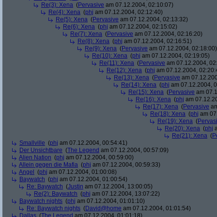
Re(3): Xena
(
Pervasive
am 07.12.2004, 02:10:07)
Re(4): Xena
(
phj
am 07.12.2004, 02:12:40)
Re(5): Xena
(
Pervasive
am 07.12.2004, 02:13:32)
Re(6): Xena
(
phj
am 07.12.2004, 02:15:02)
Re(7): Xena
(
Pervasive
am 07.12.2004, 02:16:20)
Re(8): Xena
(
phj
am 07.12.2004, 02:16:51)
Re(9): Xena
(
Pervasive
am 07.12.2004, 02:18:00)
Re(10): Xena
(
phj
am 07.12.2004, 02:19:05)
Re(11): Xena
(
Pervasive
am 07.12.2004, 02
Re(12): Xena
(
phj
am 07.12.2004, 02:20:
Re(13): Xena
(
Pervasive
am 07.12.200
Re(14): Xena
(
phj
am 07.12.2004, 0
Re(15): Xena
(
Pervasive
am 07.1
Re(16): Xena
(
phj
am 07.12.20
Re(17): Xena
(
Pervasive
am
Re(18): Xena
(
phj
am 07.
Re(19): Xena
(
Pervas
Re(20): Xena
(
phj
a
Re(21): Xena
(
P
Smallville
(
phj
am 07.12.2004, 00:54:41)
Der Unsichtbare
(
The Legend
am 07.12.2004, 00:57:09)
Alien Nation
(
phj
am 07.12.2004, 00:59:00)
Allein gegen die Mafia
(
phj
am 07.12.2004, 00:59:33)
Angel
(
phj
am 07.12.2004, 01:00:08)
Baywatch
(
phj
am 07.12.2004, 01:00:54)
Re: Baywatch
(
Justin
am 07.12.2004, 13:00:05)
Re(2): Baywatch
(
phj
am 07.12.2004, 13:07:22)
Baywatch nights
(
phj
am 07.12.2004, 01:01:10)
Re: Baywatch nights
(
David@home
am 07.12.2004, 01:01:54)
Dallas
(
The Legend
am 07.12.2004, 01:01:18)