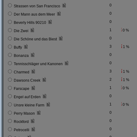
0
Strassen von San Francisco
0
Der Mann aus dem Meer
0
Beverly Hills 90210
1
0 %
Die Zwei
0
Die Schöne und das Biest
3
1 %
Buffy
0
Bonanza
0
Tennisschläger und Kanonen
3
1 %
Charmed
2
1 %
Dawsons Creek
1
0 %
Farscape
0
Engel auf Erden
1
0 %
Unsre kleine Farm
0
Perry Mason
0
Rockford
0
Petrocelli