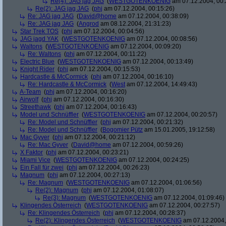
Re(4): JAG jag JAG
(
WESTGOTENKOENIG
am 07.12.2004, 00:
Re(2): JAG jag JAG
(
phj
am 07.12.2004, 00:15:26)
Re: JAG jag JAG
(
David@home
am 07.12.2004, 00:38:09)
Re: JAG jag JAG
(
Angrod
am 08.12.2004, 21:31:23)
Star Trek TOS
(
phj
am 07.12.2004, 00:04:56)
JAG jagd YAK
(
WESTGOTENKOENIG
am 07.12.2004, 00:08:56)
Waltons
(
WESTGOTENKOENIG
am 07.12.2004, 00:09:20)
Re: Waltons
(
phj
am 07.12.2004, 00:11:22)
Electric Blue
(
WESTGOTENKOENIG
am 07.12.2004, 00:13:49)
Knight Rider
(
phj
am 07.12.2004, 00:15:53)
Hardcastle & McCormick
(
phj
am 07.12.2004, 00:16:10)
Re: Hardcastle & McCormick
(
West
am 07.12.2004, 14:49:43)
A-Team
(
phj
am 07.12.2004, 00:16:20)
Airwolf
(
phj
am 07.12.2004, 00:16:30)
Streethawk
(
phj
am 07.12.2004, 00:16:43)
Model und Schnüffler
(
WESTGOTENKOENIG
am 07.12.2004, 00:20:57)
Re: Model und Schnüffler
(
phj
am 07.12.2004, 00:21:32)
Re: Model und Schnüffler
(
Bogomier Pütz
am 15.01.2005, 19:12:58)
Mac Gyver
(
phj
am 07.12.2004, 00:21:12)
Re: Mac Gyver
(
David@home
am 07.12.2004, 00:59:26)
X Faktor
(
phj
am 07.12.2004, 00:23:21)
Miami Vice
(
WESTGOTENKOENIG
am 07.12.2004, 00:24:25)
Ein Fall für zwei
(
phj
am 07.12.2004, 00:26:23)
Magnum
(
phj
am 07.12.2004, 00:27:13)
Re: Magnum
(
WESTGOTENKOENIG
am 07.12.2004, 01:06:56)
Re(2): Magnum
(
phj
am 07.12.2004, 01:08:07)
Re(3): Magnum
(
WESTGOTENKOENIG
am 07.12.2004, 01:09:46)
Klingendes Österreich
(
WESTGOTENKOENIG
am 07.12.2004, 00:27:57)
Re: Klingendes Österreich
(
phj
am 07.12.2004, 00:28:37)
Re(2): Klingendes Österreich
(
WESTGOTENKOENIG
am 07.12.2004,