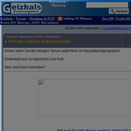
Impressum
|
Werbung
Geizhals
»
Forum
»
Heimkino & DVD
»
Lieblings 45 Minuten
Top-100
|
Fresh-100
Serien (651 Beiträge, 16507 Mal gelesen)
Du bist nicht angemeldet. [
Login/Registrieren
]
^
Forum
Heimkino & DVD
#
1995251
Umfrage: Lieblings 45 Minuten Serien
Immer mehr Sender bringen Serien statt Filme im Hauptabendprogramm.
Entwickelt sich ja regelrecht zum Kult.
Was sind Eure Favoriten?
Hilf auch Du!
http:/
/
forum.geizhals.at/
t261360.h