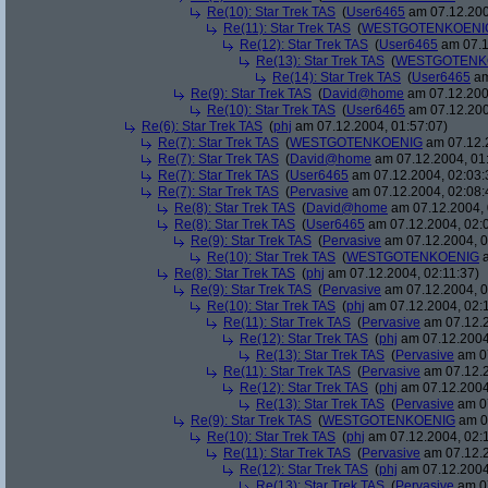
Re(10): Star Trek TAS
(
User6465
am 07.12.200
Re(11): Star Trek TAS
(
WESTGOTENKOENI
Re(12): Star Trek TAS
(
User6465
am 07.1
Re(13): Star Trek TAS
(
WESTGOTENK
Re(14): Star Trek TAS
(
User6465
am
Re(9): Star Trek TAS
(
David@home
am 07.12.200
Re(10): Star Trek TAS
(
User6465
am 07.12.200
Re(6): Star Trek TAS
(
phj
am 07.12.2004, 01:57:07)
Re(7): Star Trek TAS
(
WESTGOTENKOENIG
am 07.12.2
Re(7): Star Trek TAS
(
David@home
am 07.12.2004, 01
Re(7): Star Trek TAS
(
User6465
am 07.12.2004, 02:03:
Re(7): Star Trek TAS
(
Pervasive
am 07.12.2004, 02:08:
Re(8): Star Trek TAS
(
David@home
am 07.12.2004, 
Re(8): Star Trek TAS
(
User6465
am 07.12.2004, 02:
Re(9): Star Trek TAS
(
Pervasive
am 07.12.2004, 0
Re(10): Star Trek TAS
(
WESTGOTENKOENIG
a
Re(8): Star Trek TAS
(
phj
am 07.12.2004, 02:11:37)
Re(9): Star Trek TAS
(
Pervasive
am 07.12.2004, 0
Re(10): Star Trek TAS
(
phj
am 07.12.2004, 02:
Re(11): Star Trek TAS
(
Pervasive
am 07.12.2
Re(12): Star Trek TAS
(
phj
am 07.12.2004
Re(13): Star Trek TAS
(
Pervasive
am 07
Re(11): Star Trek TAS
(
Pervasive
am 07.12.2
Re(12): Star Trek TAS
(
phj
am 07.12.2004
Re(13): Star Trek TAS
(
Pervasive
am 07
Re(9): Star Trek TAS
(
WESTGOTENKOENIG
am 07
Re(10): Star Trek TAS
(
phj
am 07.12.2004, 02:
Re(11): Star Trek TAS
(
Pervasive
am 07.12.2
Re(12): Star Trek TAS
(
phj
am 07.12.2004
Re(13): Star Trek TAS
(
Pervasive
am 07