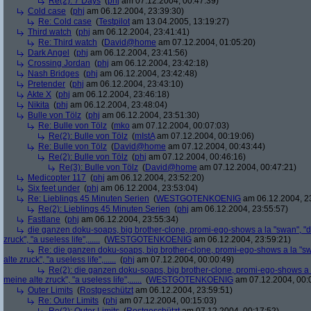
Re(2): 7 Days
(
phj
am 07.12.2004, 00:47:39)
Cold case
(
phj
am 06.12.2004, 23:39:30)
Re: Cold case
(
Testpilot
am 13.04.2005, 13:19:27)
Third watch
(
phj
am 06.12.2004, 23:41:41)
Re: Third watch
(
David@home
am 07.12.2004, 01:05:20)
Dark Angel
(
phj
am 06.12.2004, 23:41:56)
Crossing Jordan
(
phj
am 06.12.2004, 23:42:18)
Nash Bridges
(
phj
am 06.12.2004, 23:42:48)
Pretender
(
phj
am 06.12.2004, 23:43:10)
Akte X
(
phj
am 06.12.2004, 23:46:18)
Nikita
(
phj
am 06.12.2004, 23:48:04)
Bulle von Tölz
(
phj
am 06.12.2004, 23:51:30)
Re: Bulle von Tölz
(
mko
am 07.12.2004, 00:07:03)
Re(2): Bulle von Tölz
(
mIstA
am 07.12.2004, 00:19:06)
Re: Bulle von Tölz
(
David@home
am 07.12.2004, 00:43:44)
Re(2): Bulle von Tölz
(
phj
am 07.12.2004, 00:46:16)
Re(3): Bulle von Tölz
(
David@home
am 07.12.2004, 00:47:21)
Medicopter 117
(
phj
am 06.12.2004, 23:52:20)
Six feet under
(
phj
am 06.12.2004, 23:53:04)
Re: Lieblings 45 Minuten Serien
(
WESTGOTENKOENIG
am 06.12.2004, 2
Re(2): Lieblings 45 Minuten Serien
(
phj
am 06.12.2004, 23:55:57)
Fastlane
(
phj
am 06.12.2004, 23:55:34)
die ganzen doku-soaps, big brother-clone, promi-ego-shows a la "swan", "ds
zruck", "a useless life",......
(
WESTGOTENKOENIG
am 06.12.2004, 23:59:21)
Re: die ganzen doku-soaps, big brother-clone, promi-ego-shows a la "swa
alte zruck", "a useless life",......
(
phj
am 07.12.2004, 00:00:49)
Re(2): die ganzen doku-soaps, big brother-clone, promi-ego-shows a la
meine alte zruck", "a useless life",......
(
WESTGOTENKOENIG
am 07.12.2004, 00:
Outer Limits
(
Rostgeschützt
am 06.12.2004, 23:59:51)
Re: Outer Limits
(
phj
am 07.12.2004, 00:15:03)