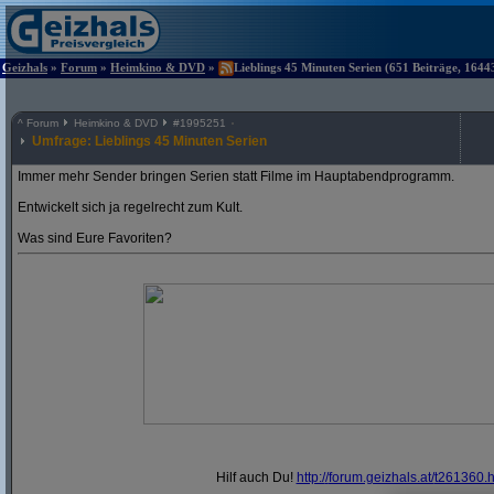
Geizhals
»
Forum
»
Heimkino & DVD
»
Lieblings 45 Minuten Serien (651 Beiträge, 1644
^
Forum
Heimkino & DVD
#
1995251
Umfrage: Lieblings 45 Minuten Serien
Immer mehr Sender bringen Serien statt Filme im Hauptabendprogramm.
Entwickelt sich ja regelrecht zum Kult.
Was sind Eure Favoriten?
Hilf auch Du!
http:/
/
forum.geizhals.at/
t261360.h