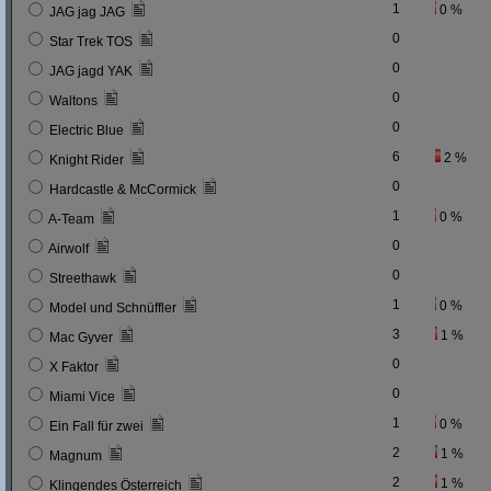
1
0 %
JAG jag JAG
0
Star Trek TOS
0
JAG jagd YAK
0
Waltons
0
Electric Blue
6
2 %
Knight Rider
0
Hardcastle & McCormick
1
0 %
A-Team
0
Airwolf
0
Streethawk
1
0 %
Model und Schnüffler
3
1 %
Mac Gyver
0
X Faktor
0
Miami Vice
1
0 %
Ein Fall für zwei
2
1 %
Magnum
2
1 %
Klingendes Österreich