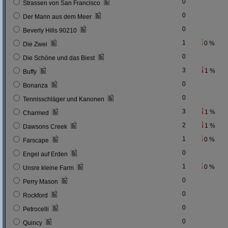
0
Strassen von San Francisco
0
Der Mann aus dem Meer
0
Beverly Hills 90210
1
0 %
Die Zwei
0
Die Schöne und das Biest
3
1 %
Buffy
0
Bonanza
0
Tennisschläger und Kanonen
3
1 %
Charmed
2
1 %
Dawsons Creek
1
0 %
Farscape
0
Engel auf Erden
1
0 %
Unsre kleine Farm
0
Perry Mason
0
Rockford
0
Petrocelli
0
Quincy