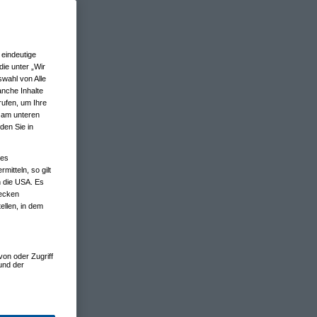
eindeutige
ie unter „Wir
wahl von Alle
anche Inhalte
rufen, um Ihre
n am unteren
den Sie in
nes
tteln, so gilt
n die USA. Es
wecken
ellen, in dem
von oder Zugriff
und der