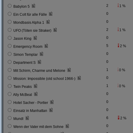
2
1 %
Babylon 5
0
Ein Colt für alle Fälle
0
Mondbasis Alpha 1
2
1 %
UFO (Töten sie Straker)
0
Jason King
5
2 %
Emergency Room
0
Simon Templar
0
Department S
1
0 %
Mit Schirm, Charme und Melone
0
Mission: Impossible (old school 1966-)
1
0 %
Twin Peaks
0
Ally McBeal
0
Hotel Sacher - Portier
0
Einsatz in Manhattan
6
2 %
Mundl
0
Wenn der Vater mit dem Sohne