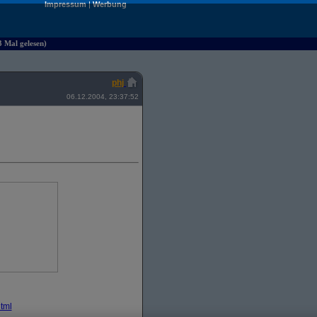
Impressum
|
Werbung
3 Mal gelesen)
phj
06.12.2004, 23:37:52
tml