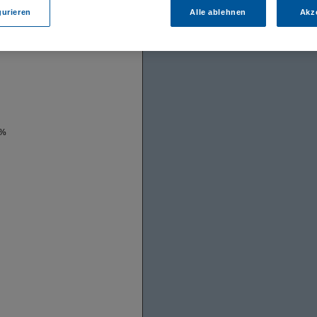
gurieren
Alle ablehnen
Akz
 %