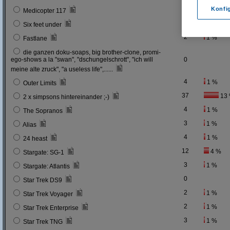
0
Konfi
Medicopter 117
5
2 %
Six feet under
2
1 %
Fastlane
die ganzen doku-soaps, big brother-clone, promi-
ego-shows a la "swan", "dschungelschrott", "ich will
0
meine alte zruck", "a useless life",......
4
1 %
Outer Limits
37
13
2 x simpsons hintereinander ;-)
4
1 %
The Sopranos
3
1 %
Alias
4
1 %
24 heast
12
4 %
Stargate: SG-1
3
1 %
Stargate: Atlantis
0
Star Trek DS9
2
1 %
Star Trek Voyager
2
1 %
Star Trek Enterprise
3
1 %
Star Trek TNG