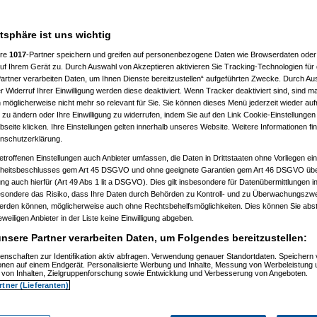
en
atsphäre ist uns wichtig
ere
1017
-Partner speichern und greifen auf personenbezogene Daten wie Browserdaten oder 
f Ihrem Gerät zu. Durch Auswahl von Akzeptieren aktivieren Sie Tracking-Technologien für d
artner verarbeiten Daten, um Ihnen Dienste bereitzustellen“ aufgeführten Zwecke. Durch Aus
 Widerruf Ihrer Einwilligung werden diese deaktiviert. Wenn Tracker deaktiviert sind, sind m
 möglicherweise nicht mehr so relevant für Sie. Sie können dieses Menü jederzeit wieder auf
 zu ändern oder Ihre Einwilligung zu widerrufen, indem Sie auf den Link Cookie-Einstellunge
eite klicken. Ihre Einstellungen gelten innerhalb unseres Website. Weitere Informationen fin
nschutzerklärung.
etroffenen Einstellungen auch Anbieter umfassen, die Daten in Drittstaaten ohne Vorliegen ei
itsbeschlusses gem Art 45 DSGVO und ohne geeignete Garantien gem Art 46 DSGVO übermi
gung auch hierfür (Art 49 Abs 1 lit a DSGVO). Dies gilt insbesondere für Datenübermittlungen i
esondere das Risiko, dass Ihre Daten durch Behörden zu Kontroll- und zu Überwachungsz
werden können, möglicherweise auch ohne Rechtsbehelfsmöglichkeiten. Dies können Sie abst
eweiligen Anbieter in der Liste keine Einwilligung abgeben.
nsere Partner verarbeiten Daten, um Folgendes bereitzustellen:
enschaften zur Identifikation aktiv abfragen. Verwendung genauer Standortdaten. Speichern 
ionen auf einem Endgerät. Personalisierte Werbung und Inhalte, Messung von Werbeleistung 
von Inhalten, Zielgruppenforschung sowie Entwicklung und Verbesserung von Angeboten.
rtner (Lieferanten)