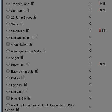
1
0 %
Trapper John
1
0 %
Seaquest
0
21 Jump Street
0
Xena
7
3 %
Smallville
0
Der Unsichtbare
0
Alien Nation
0
Allein gegen die Mafia
0
Angel
1
0 %
Baywatch
0
Baywatch nights
0
Dallas
0
Dynasty
0
Der Chef
0
Hawaii 5-0
Als Strupfhosenträger: ALLE Aaron SPELLING-
0
Serien