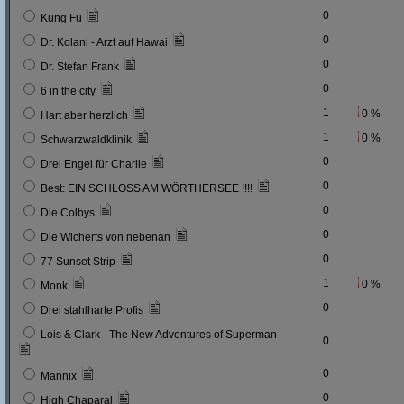
0
Kung Fu
0
Dr. Kolani - Arzt auf Hawai
0
Dr. Stefan Frank
0
6 in the city
1
0 %
Hart aber herzlich
1
0 %
Schwarzwaldklinik
0
Drei Engel für Charlie
0
Best: EIN SCHLOSS AM WÖRTHERSEE !!!!
0
Die Colbys
0
Die Wicherts von nebenan
0
77 Sunset Strip
1
0 %
Monk
0
Drei stahlharte Profis
Lois & Clark - The New Adventures of Superman
0
0
Mannix
0
High Chaparal