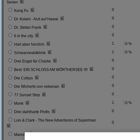
Serien
0
Kung Fu
0
Dr. Kolani - Arzt auf Hawai
0
Dr. Stefan Frank
0
6 in the city
1
0 %
Hart aber herzlich
1
0 %
Schwarzwaldklinik
0
Drei Engel für Charlie
0
Best: EIN SCHLOSS AM WÖRTHERSEE !!!!
0
Die Colbys
0
Die Wicherts von nebenan
0
77 Sunset Strip
1
0 %
Monk
0
Drei stahlharte Profis
Lois & Clark - The New Adventures of Superman
0
0
Mannix