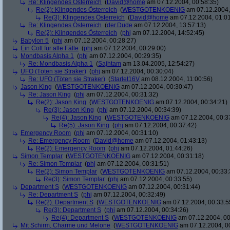
Re: Klingendes Österreich
(
David@home
am 07.12.2004, 00:58:35)
Re(2): Klingendes Österreich
(
WESTGOTENKOENIG
am 07.12.2004,
Re(3): Klingendes Österreich
(
David@home
am 07.12.2004, 01:01
Re: Klingendes Österreich
(
der.Dude
am 07.12.2004, 13:57:13)
Re(2): Klingendes Österreich
(
phj
am 07.12.2004, 14:52:45)
Babylon 5
(
phj
am 07.12.2004, 00:28:27)
Ein Colt für alle Fälle
(
phj
am 07.12.2004, 00:29:00)
Mondbasis Alpha 1
(
phj
am 07.12.2004, 00:29:35)
Re: Mondbasis Alpha 1
(
Sajhtam
am 13.04.2005, 12:54:27)
UFO (Töten sie Straker)
(
phj
am 07.12.2004, 00:30:04)
Re: UFO (Töten sie Straker)
(
Starlet16V
am 08.12.2004, 11:00:56)
Jason King
(
WESTGOTENKOENIG
am 07.12.2004, 00:30:47)
Re: Jason King
(
phj
am 07.12.2004, 00:31:32)
Re(2): Jason King
(
WESTGOTENKOENIG
am 07.12.2004, 00:34:21)
Re(3): Jason King
(
phj
am 07.12.2004, 00:34:39)
Re(4): Jason King
(
WESTGOTENKOENIG
am 07.12.2004, 00:3
Re(5): Jason King
(
phj
am 07.12.2004, 00:37:42)
Emergency Room
(
phj
am 07.12.2004, 00:31:10)
Re: Emergency Room
(
David@home
am 07.12.2004, 01:43:13)
Re(2): Emergency Room
(
phj
am 07.12.2004, 01:44:26)
Simon Templar
(
WESTGOTENKOENIG
am 07.12.2004, 00:31:18)
Re: Simon Templar
(
phj
am 07.12.2004, 00:31:51)
Re(2): Simon Templar
(
WESTGOTENKOENIG
am 07.12.2004, 00:33:
Re(3): Simon Templar
(
phj
am 07.12.2004, 00:33:55)
Department S
(
WESTGOTENKOENIG
am 07.12.2004, 00:31:44)
Re: Department S
(
phj
am 07.12.2004, 00:32:49)
Re(2): Department S
(
WESTGOTENKOENIG
am 07.12.2004, 00:33:5
Re(3): Department S
(
phj
am 07.12.2004, 00:34:26)
Re(4): Department S
(
WESTGOTENKOENIG
am 07.12.2004, 00
Mit Schirm, Charme und Melone
(
WESTGOTENKOENIG
am 07.12.2004, 0