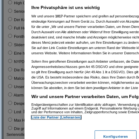
0
High Chaparal
Ihre Privatsphäre ist uns wichtig
0
Seniorenclub
Wir und unsere
1017
-Partner speichern und greifen auf personenbezo
0
Der Kopfgeldjäger (mit Steve McQueen)
eindeutige Kennungen auf Ihrem Gerät zu. Durch Auswahl von Akzeptier
für die unter „Wir und unsere Partner verarbeiten Daten, um Ihnen Dien
0
Full House (mitn Joe Bologna)
Durch Auswahl von Alle ablehnen oder Widerruf Ihrer Einwilligung werde
0
Forsthaus Falkenau
deaktiviert sind, sind manche Inhalte und Anzeigen möglicherweise nicht
dieses Menü jederzeit wieder aufrufen, um Ihre Einstellungen zu ändern 
1
0 %
Sliders
Sie auf den Link Cookie-Einstellungen am unteren Rand der Webseite kli
1
0 %
unseres Website. Weitere Informationen finden Sie in unserer Datensch
Eine himmlische Familie
0
Sofern Ihre getroffenen Einstellungen auch Anbieter umfassen, die Daten
NYPD Blue
Angemessenheitsbeschlusses gem Art 45 DSGVO und ohne geeignete G
0
Die Rettungsflieger
so gilt Ihre Einwilligung auch hierfür (Art 49 Abs 1 lit a DSGVO). Dies gi
die USA. Es besteht insbesondere das Risiko, dass Ihre Daten durch B
9
3 %
Malcom
Überwachungszwecken verarbeitet werden können, möglicherweise auc
0
Unser Charly
können Sie abstellen, in dem Sie bei dem jeweiligen Anbieter in der Liste
0
Alarm für Cobra 11
Wir und unsere Partner verarbeiten Daten, um Folg
3
1 %
Desperate Housewives
Endgeräteeigenschaften zur Identifikation aktiv abfragen. Verwendung 
Zugriff auf Informationen auf einem Endgerät. Personalisierte Werbung
7
3 %
Lost
und der Performance von Inhalten, Zielgruppenforschung sowie Entwic
Liste der Partner (Lieferanten)
1
0 %
Max Headroom
Die grüne Hornisse (Bruce Lee´s erste
0
Serienrolle...)
Konfigurieren