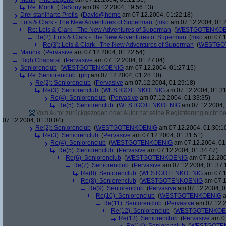
Re: Monk
(
DaSony
am 09.12.2004, 19:56:13)
Drei stahlharte Profis
(
David@home
am 07.12.2004, 01:22:18)
Lois & Clark - The New Adventures of Superman
(
mko
am 07.12.2004, 01:
Re: Lois & Clark - The New Adventures of Superman
(
WESTGOTENKOE
Re(2): Lois & Clark - The New Adventures of Superman
(
mko
am 07.1
Re(3): Lois & Clark - The New Adventures of Superman
(
WESTGO
Mannix
(
Pervasive
am 07.12.2004, 01:22:54)
High Chaparal
(
Pervasive
am 07.12.2004, 01:27:04)
Seniorenclub
(
WESTGOTENKOENIG
am 07.12.2004, 01:27:15)
Re: Seniorenclub
(
phj
am 07.12.2004, 01:28:10)
Re(2): Seniorenclub
(
Pervasive
am 07.12.2004, 01:29:18)
Re(3): Seniorenclub
(
WESTGOTENKOENIG
am 07.12.2004, 01:31
Re(4): Seniorenclub
(
Pervasive
am 07.12.2004, 01:33:35)
Re(5): Seniorenclub
(
WESTGOTENKOENIG
am 07.12.2004, 
Vom Autor zurückgezogen oder Autor hat seine Registrierung nicht bes
07.12.2004, 01:30:04)
Re(2): Seniorenclub
(
WESTGOTENKOENIG
am 07.12.2004, 01:30:1
Re(3): Seniorenclub
(
Pervasive
am 07.12.2004, 01:31:51)
Re(4): Seniorenclub
(
WESTGOTENKOENIG
am 07.12.2004, 01
Re(5): Seniorenclub
(
Pervasive
am 07.12.2004, 01:34:47)
Re(6): Seniorenclub
(
WESTGOTENKOENIG
am 07.12.200
Re(7): Seniorenclub
(
Pervasive
am 07.12.2004, 01:37:
Re(8): Seniorenclub
(
WESTGOTENKOENIG
am 07.1
Re(8): Seniorenclub
(
WESTGOTENKOENIG
am 07.1
Re(9): Seniorenclub
(
Pervasive
am 07.12.2004, 0
Re(10): Seniorenclub
(
WESTGOTENKOENIG
a
Re(11): Seniorenclub
(
Pervasive
am 07.12.2
Re(12): Seniorenclub
(
WESTGOTENKOE
Re(13): Seniorenclub
(
Pervasive
am 07