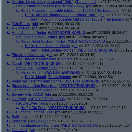
Mission: Impossible (old school 1966-)
(
The Legend
am 07.12.2004, 00:32
Re: Mission: Impossible (old school 1966-)
(
phj
am 07.12.2004, 00:33:4
Re(2): Mission: Impossible (old school 1966-)
(
The Legend
am 07.12.
Re(3): Mission: Impossible (old school 1966-)
(
phj
am 07.12.2004, 
Re(4): Mission: Impossible (old school 1966-)
(
The Legend
am 0
Twin Peaks
(
phj
am 07.12.2004, 00:33:20)
Ally McBeal
(
phj
am 07.12.2004, 00:34:14)
Hotel Sacher - Portier
(
WESTGOTENKOENIG
am 07.12.2004, 00:34:41)
Re: Hotel Sacher - Portier
(
phj
am 07.12.2004, 00:34:57)
Re(2): Hotel Sacher - Portier
(
WESTGOTENKOENIG
am 07.12.2004, 
Re(3): Hotel Sacher - Portier
(
phj
am 07.12.2004, 00:38:08)
Re(4): Hotel Sacher - Portier
(
WESTGOTENKOENIG
am 07.12.2
Einsatz in Manhattan
(
phj
am 07.12.2004, 00:34:49)
Re: Einsatz in Manhattan
(
Sajhtam
am 13.04.2005, 12:55:04)
Mundl
(
WESTGOTENKOENIG
am 07.12.2004, 00:34:51)
Re: Mundl
(
David@home
am 07.12.2004, 00:39:05)
Re(2): Mundl
(
WESTGOTENKOENIG
am 07.12.2004, 00:41:42)
Re(3): Mundl
(
David@home
am 07.12.2004, 00:42:53)
Wenn der Vater mit dem Sohne
(
WESTGOTENKOENIG
am 07.12.2004, 00:
Strassen von San Francisco
(
WESTGOTENKOENIG
am 07.12.2004, 00:35
Der Mann aus dem Meer
(
phj
am 07.12.2004, 00:35:43)
Beverly Hills 90210
(
phj
am 07.12.2004, 00:37:20)
Die Zwei
(
WESTGOTENKOENIG
am 07.12.2004, 00:38:57)
Re: Die Zwei
(
phj
am 07.12.2004, 00:39:30)
Re(2): Die Zwei
(
WESTGOTENKOENIG
am 07.12.2004, 00:42:18)
Die Schöne und das Biest
(
phj
am 07.12.2004, 00:39:21)
Buffy
(
phj
am 07.12.2004, 00:42:16)
Bonanza
(
The Legend
am 07.12.2004, 00:42:29)
Tennisschläger und Kanonen
(
WESTGOTENKOENIG
am 07.12.2004, 00:4
Charmed
(
phj
am 07.12.2004, 00:43:40)