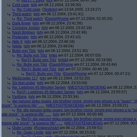
Re(2): 7 Days
(
phj
am 07.12.2004, 00:47:39)
Cold case
(
phj
am 06.12.2004, 23:39:30)
Re: Cold case
(
Testpilot
am 13.04.2005, 13:19:27)
Third watch
(
phj
am 06.12.2004, 23:41:41)
Re: Third watch
(
David@home
am 07.12.2004, 01:05:20)
Dark Angel
(
phj
am 06.12.2004, 23:41:56)
Crossing Jordan
(
phj
am 06.12.2004, 23:42:18)
Nash Bridges
(
phj
am 06.12.2004, 23:42:48)
Pretender
(
phj
am 06.12.2004, 23:43:10)
Akte X
(
phj
am 06.12.2004, 23:46:18)
Nikita
(
phj
am 06.12.2004, 23:48:04)
Bulle von Tölz
(
phj
am 06.12.2004, 23:51:30)
Re: Bulle von Tölz
(
mko
am 07.12.2004, 00:07:03)
Re(2): Bulle von Tölz
(
mIstA
am 07.12.2004, 00:19:06)
Re: Bulle von Tölz
(
David@home
am 07.12.2004, 00:43:44)
Re(2): Bulle von Tölz
(
phj
am 07.12.2004, 00:46:16)
Re(3): Bulle von Tölz
(
David@home
am 07.12.2004, 00:47:21)
Medicopter 117
(
phj
am 06.12.2004, 23:52:20)
Six feet under
(
phj
am 06.12.2004, 23:53:04)
Re: Lieblings 45 Minuten Serien
(
WESTGOTENKOENIG
am 06.12.2004, 2
Re(2): Lieblings 45 Minuten Serien
(
phj
am 06.12.2004, 23:55:57)
Fastlane
(
phj
am 06.12.2004, 23:55:34)
die ganzen doku-soaps, big brother-clone, promi-ego-shows a la "swan", "ds
zruck", "a useless life",......
(
WESTGOTENKOENIG
am 06.12.2004, 23:59:21)
Re: die ganzen doku-soaps, big brother-clone, promi-ego-shows a la "swa
alte zruck", "a useless life",......
(
phj
am 07.12.2004, 00:00:49)
Re(2): die ganzen doku-soaps, big brother-clone, promi-ego-shows a la
meine alte zruck", "a useless life",......
(
WESTGOTENKOENIG
am 07.12.2004, 00:
Outer Limits
(
Rostgeschützt
am 06.12.2004, 23:59:51)
Re: Outer Limits
(
phj
am 07.12.2004, 00:15:03)