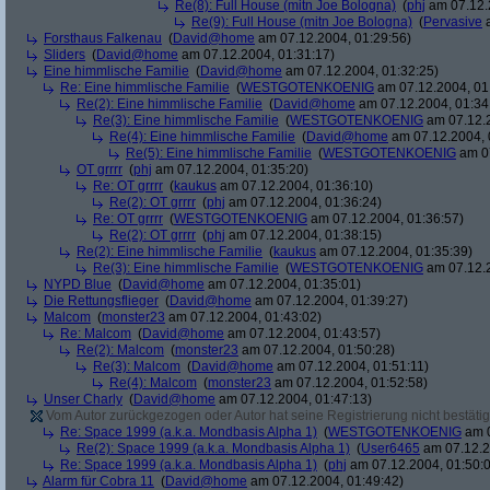
Re(8): Full House (mitn Joe Bologna)
(
phj
am 07.12.
Re(9): Full House (mitn Joe Bologna)
(
Pervasive
a
Forsthaus Falkenau
(
David@home
am 07.12.2004, 01:29:56)
Sliders
(
David@home
am 07.12.2004, 01:31:17)
Eine himmlische Familie
(
David@home
am 07.12.2004, 01:32:25)
Re: Eine himmlische Familie
(
WESTGOTENKOENIG
am 07.12.2004, 01
Re(2): Eine himmlische Familie
(
David@home
am 07.12.2004, 01:34
Re(3): Eine himmlische Familie
(
WESTGOTENKOENIG
am 07.12.2
Re(4): Eine himmlische Familie
(
David@home
am 07.12.2004, 
Re(5): Eine himmlische Familie
(
WESTGOTENKOENIG
am 07
OT grrrr
(
phj
am 07.12.2004, 01:35:20)
Re: OT grrrr
(
kaukus
am 07.12.2004, 01:36:10)
Re(2): OT grrrr
(
phj
am 07.12.2004, 01:36:24)
Re: OT grrrr
(
WESTGOTENKOENIG
am 07.12.2004, 01:36:57)
Re(2): OT grrrr
(
phj
am 07.12.2004, 01:38:15)
Re(2): Eine himmlische Familie
(
kaukus
am 07.12.2004, 01:35:39)
Re(3): Eine himmlische Familie
(
WESTGOTENKOENIG
am 07.12.2
NYPD Blue
(
David@home
am 07.12.2004, 01:35:01)
Die Rettungsflieger
(
David@home
am 07.12.2004, 01:39:27)
Malcom
(
monster23
am 07.12.2004, 01:43:02)
Re: Malcom
(
David@home
am 07.12.2004, 01:43:57)
Re(2): Malcom
(
monster23
am 07.12.2004, 01:50:28)
Re(3): Malcom
(
David@home
am 07.12.2004, 01:51:11)
Re(4): Malcom
(
monster23
am 07.12.2004, 01:52:58)
Unser Charly
(
David@home
am 07.12.2004, 01:47:13)
Vom Autor zurückgezogen oder Autor hat seine Registrierung nicht bestätig
Re: Space 1999 (a.k.a. Mondbasis Alpha 1)
(
WESTGOTENKOENIG
am 0
Re(2): Space 1999 (a.k.a. Mondbasis Alpha 1)
(
User6465
am 07.12.2
Re: Space 1999 (a.k.a. Mondbasis Alpha 1)
(
phj
am 07.12.2004, 01:50:
Alarm für Cobra 11
(
David@home
am 07.12.2004, 01:49:42)