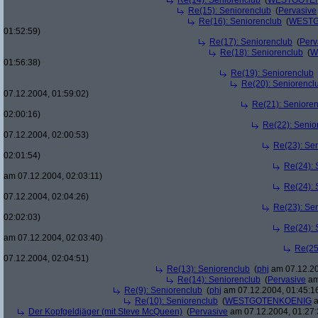
Re(14): Seniorenclub
(
WESTGOTE
Re(15): Seniorenclub
(
Pervasive
Re(16): Seniorenclub
(
WESTG
01:52:59)
Re(17): Seniorenclub
(
Perv
Re(18): Seniorenclub
(
W
01:56:38)
Re(19): Seniorenclub
Re(20): Seniorencl
07.12.2004, 01:59:02)
Re(21): Seniore
02:00:16)
Re(22): Senio
07.12.2004, 02:00:53)
Re(23): Se
02:01:54)
Re(24): 
am 07.12.2004, 02:03:11)
Re(24): 
07.12.2004, 02:04:26)
Re(23): Se
02:02:03)
Re(24): 
am 07.12.2004, 02:03:40)
Re(25
07.12.2004, 02:04:51)
Re(13): Seniorenclub
(
phj
am 07.12.20
Re(14): Seniorenclub
(
Pervasive
am
Re(9): Seniorenclub
(
phj
am 07.12.2004, 01:45:1
Re(10): Seniorenclub
(
WESTGOTENKOENIG
a
Der Kopfgeldjäger (mit Steve McQueen)
(
Pervasive
am 07.12.2004, 01:27: