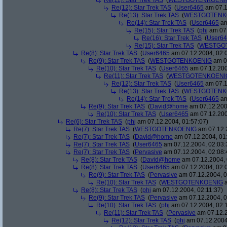
Re(11): Star Trek TAS
(
WESTGOTENKOENI
Re(12): Star Trek TAS
(
User6465
am 07.1
Re(13): Star Trek TAS
(
WESTGOTENK
Re(14): Star Trek TAS
(
User6465
am
Re(15): Star Trek TAS
(
phj
am 07.
Re(16): Star Trek TAS
(
User6
Re(15): Star Trek TAS
(
WESTGO
Re(8): Star Trek TAS
(
User6465
am 07.12.2004, 02:
Re(9): Star Trek TAS
(
WESTGOTENKOENIG
am 07
Re(10): Star Trek TAS
(
User6465
am 07.12.200
Re(11): Star Trek TAS
(
WESTGOTENKOENI
Re(12): Star Trek TAS
(
User6465
am 07.1
Re(13): Star Trek TAS
(
WESTGOTENK
Re(14): Star Trek TAS
(
User6465
am
Re(9): Star Trek TAS
(
David@home
am 07.12.200
Re(10): Star Trek TAS
(
User6465
am 07.12.200
Re(6): Star Trek TAS
(
phj
am 07.12.2004, 01:57:07)
Re(7): Star Trek TAS
(
WESTGOTENKOENIG
am 07.12.2
Re(7): Star Trek TAS
(
David@home
am 07.12.2004, 01
Re(7): Star Trek TAS
(
User6465
am 07.12.2004, 02:03:
Re(7): Star Trek TAS
(
Pervasive
am 07.12.2004, 02:08:
Re(8): Star Trek TAS
(
David@home
am 07.12.2004, 
Re(8): Star Trek TAS
(
User6465
am 07.12.2004, 02:
Re(9): Star Trek TAS
(
Pervasive
am 07.12.2004, 0
Re(10): Star Trek TAS
(
WESTGOTENKOENIG
a
Re(8): Star Trek TAS
(
phj
am 07.12.2004, 02:11:37)
Re(9): Star Trek TAS
(
Pervasive
am 07.12.2004, 0
Re(10): Star Trek TAS
(
phj
am 07.12.2004, 02:
Re(11): Star Trek TAS
(
Pervasive
am 07.12.2
Re(12): Star Trek TAS
(
phj
am 07.12.2004