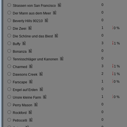
0
Strassen von San Francisco
0
Der Mann aus dem Meer
0
Beverly Hills 90210
1
0 %
Die Zwei
0
Die Schöne und das Biest
3
1 %
Buffy
0
Bonanza
0
Tennisschläger und Kanonen
3
1 %
Charmed
2
1 %
Dawsons Creek
1
0 %
Farscape
0
Engel auf Erden
1
0 %
Unsre kleine Farm
0
Perry Mason
0
Rockford
0
Petrocelli