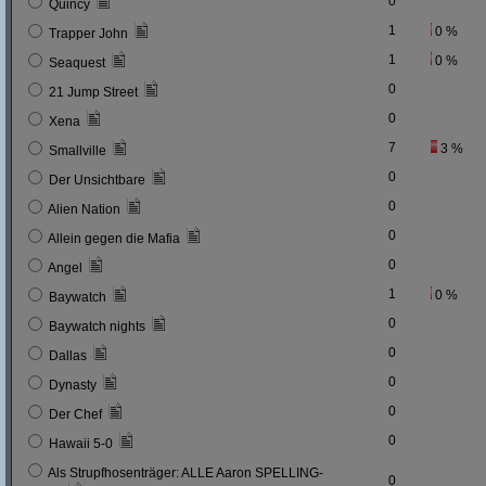
0
Quincy
1
0 %
Trapper John
1
0 %
Seaquest
0
21 Jump Street
0
Xena
7
3 %
Smallville
0
Der Unsichtbare
0
Alien Nation
0
Allein gegen die Mafia
0
Angel
1
0 %
Baywatch
0
Baywatch nights
0
Dallas
0
Dynasty
0
Der Chef
0
Hawaii 5-0
Als Strupfhosenträger: ALLE Aaron SPELLING-
0