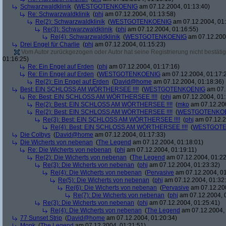
Schwarzwaldklinik
(
WESTGOTENKOENIG
am 07.12.2004, 01:13:40)
Re: Schwarzwaldklinik
(
phj
am 07.12.2004, 01:13:58)
Re(2): Schwarzwaldklinik
(
WESTGOTENKOENIG
am 07.12.2004, 01:
Re(3): Schwarzwaldklinik
(
phj
am 07.12.2004, 01:16:55)
Re(4): Schwarzwaldklinik
(
WESTGOTENKOENIG
am 07.12.2004
Drei Engel für Charlie
(
phj
am 07.12.2004, 01:15:23)
Vom Autor zurückgezogen oder Autor hat seine Registrierung nicht bestätig
01:16:25)
Re: Ein Engel auf Erden
(
phj
am 07.12.2004, 01:17:16)
Re: Ein Engel auf Erden
(
WESTGOTENKOENIG
am 07.12.2004, 01:17:
Re(2): Ein Engel auf Erden
(
David@home
am 07.12.2004, 01:18:36)
Best: EIN SCHLOSS AM WÖRTHERSEE !!!!
(
WESTGOTENKOENIG
am 07.
Re: Best: EIN SCHLOSS AM WÖRTHERSEE !!!!
(
phj
am 07.12.2004, 01:
Re(2): Best: EIN SCHLOSS AM WÖRTHERSEE !!!!
(
mko
am 07.12.200
Re(2): Best: EIN SCHLOSS AM WÖRTHERSEE !!!!
(
WESTGOTENKO
Re(3): Best: EIN SCHLOSS AM WÖRTHERSEE !!!!
(
phj
am 07.12.2
Re(4): Best: EIN SCHLOSS AM WÖRTHERSEE !!!!
(
WESTGOTE
Die Colbys
(
David@home
am 07.12.2004, 01:17:33)
Die Wicherts von nebenan
(
The Legend
am 07.12.2004, 01:18:01)
Re: Die Wicherts von nebenan
(
phj
am 07.12.2004, 01:19:11)
Re(2): Die Wicherts von nebenan
(
The Legend
am 07.12.2004, 01:22
Re(3): Die Wicherts von nebenan
(
phj
am 07.12.2004, 01:23:32)
Re(4): Die Wicherts von nebenan
(
Pervasive
am 07.12.2004, 01
Re(5): Die Wicherts von nebenan
(
phj
am 07.12.2004, 01:32
Re(6): Die Wicherts von nebenan
(
Pervasive
am 07.12.200
Re(7): Die Wicherts von nebenan
(
phj
am 07.12.2004, 
Re(3): Die Wicherts von nebenan
(
phj
am 07.12.2004, 01:25:41)
Re(4): Die Wicherts von nebenan
(
The Legend
am 07.12.2004, 
77 Sunset Strip
(
David@home
am 07.12.2004, 01:20:34)
Monk
(
The Legend
am 07.12.2004, 01:21:51)