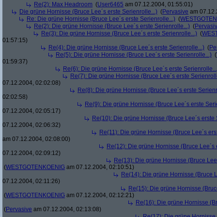
Re(2): Max Headroom
(
User6465
am 07.12.2004, 01:55:01)
Die grüne Hornisse (Bruce Lee´s erste Serienrolle...)
(
Pervasive
am 07.12.
Re: Die grüne Hornisse (Bruce Lee´s erste Serienrolle...)
(
WESTGOTEN
Re(2): Die grüne Hornisse (Bruce Lee´s erste Serienrolle...)
(
Pervasi
Re(3): Die grüne Hornisse (Bruce Lee´s erste Serienrolle...)
(
WES
01:57:15)
Re(4): Die grüne Hornisse (Bruce Lee´s erste Serienrolle...)
(
Pe
Re(5): Die grüne Hornisse (Bruce Lee´s erste Serienrolle...)
(
01:59:37)
Re(6): Die grüne Hornisse (Bruce Lee´s erste Serienrolle...
Re(7): Die grüne Hornisse (Bruce Lee´s erste Serienrolle
07.12.2004, 02:02:08)
Re(8): Die grüne Hornisse (Bruce Lee´s erste Serienro
02:02:58)
Re(9): Die grüne Hornisse (Bruce Lee´s erste Serie
07.12.2004, 02:05:17)
Re(10): Die grüne Hornisse (Bruce Lee´s erste S
07.12.2004, 02:06:32)
Re(11): Die grüne Hornisse (Bruce Lee´s erste
am 07.12.2004, 02:08:00)
Re(12): Die grüne Hornisse (Bruce Lee´s er
07.12.2004, 02:09:12)
Re(13): Die grüne Hornisse (Bruce Lee´s
(
WESTGOTENKOENIG
am 07.12.2004, 02:10:51)
Re(14): Die grüne Hornisse (Bruce Le
07.12.2004, 02:11:26)
Re(15): Die grüne Hornisse (Bruce
(
WESTGOTENKOENIG
am 07.12.2004, 02:12:21)
Re(16): Die grüne Hornisse (Bru
(
Pervasive
am 07.12.2004, 02:13:08)
Re(17): Die grüne Hornisse (