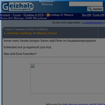
Impressum
|
Werbung
Geizhals
»
Forum
»
Heimkino & DVD
»
Lieblings 45 Minuten
Top-100
|
Fresh-100
Serien (651 Beiträge, 16469 Mal gelesen)
Du bist nicht angemeldet. [
Login/Registrieren
]
^
Forum
Heimkino & DVD
#
1995251
Umfrage: Lieblings 45 Minuten Serien
Immer mehr Sender bringen Serien statt Filme im Hauptabendprogramm.
Entwickelt sich ja regelrecht zum Kult.
Was sind Eure Favoriten?
Hilf auch Du!
http:/
/
forum.geizhals.at/
t261360.h