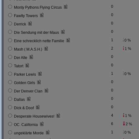
0
Monty Pythons Flying Circus
0
Fawlty Towers
0
Derrick
0
Die Sendung mit der Maus
1
0 %
Eine schrecklich nette Familie
2
1 %
Mash ( M.A.S.H.)
0
Der Alte
0
Tatort
1
0 %
Parker Lewis
0
Golden Girls
0
Der Denver Clan
0
Dallas
0
Dick & Doof
4
1 %
Desperate Housewives!
6
2 %
OC. California
1
0 %
ungeklärte Morde