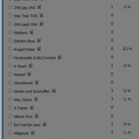
1
0 %
JAG jag JAG
0
Star Trek TOS
0
JAG jagd YAK
0
Waltons
0
Electric Blue
6
2 %
Knight Rider
0
Hardcastle & McCormick
1
0 %
A-Team
0
Airwolf
0
Streethawk
1
0 %
Model und Schnüffler
3
1 %
Mac Gyver
0
X Faktor
0
Miami Vice
1
0 %
Ein Fall für zwei
2
1 %
Magnum