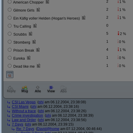
2
1 %
American Chopper
2
1 %
Gilmore Girls
2
1 %
Ein Käfig voller Helden (Hogan's Heroes)
0
Tru Calling
5
2 %
Scrubbs
1
0 %
Stromberg
4
1 %
Prison Break
1
0 %
Eureka
1
0 %
Dead like me
CSI Las Vegas
(
phj
am 06.12.2004, 23:38:08)
CSI Miami
(
phj
am 06.12.2004, 23:38:16)
Without a trace
(
phj
am 06.12.2004, 23:38:26)
Crime investigation
(
phj
am 06.12.2004, 23:38:39)
Law and Order
(
phj
am 06.12.2004, 23:38:56)
7 Days
(
phj
am 06.12.2004, 23:39:15)
Re: 7 Days
(
David@home
am 07.12.2004, 00:46:44)