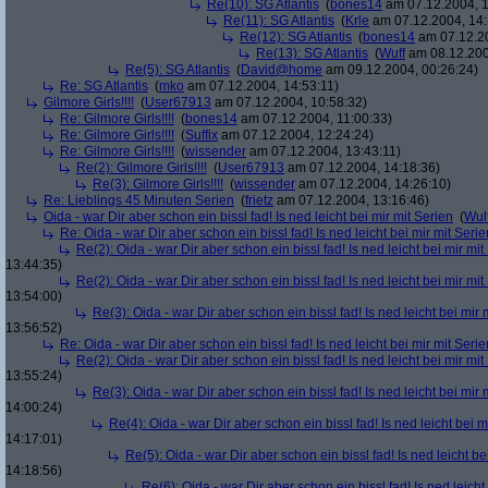
Re(10): SG Atlantis
(
bones14
am 07.12.2004, 1
Re(11): SG Atlantis
(
Krle
am 07.12.2004, 14:
Re(12): SG Atlantis
(
bones14
am 07.12.20
Re(13): SG Atlantis
(
Wuff
am 08.12.200
Re(5): SG Atlantis
(
David@home
am 09.12.2004, 00:26:24)
Re: SG Atlantis
(
mko
am 07.12.2004, 14:53:11)
Gilmore Girls!!!!
(
User67913
am 07.12.2004, 10:58:32)
Re: Gilmore Girls!!!!
(
bones14
am 07.12.2004, 11:00:33)
Re: Gilmore Girls!!!!
(
Suffix
am 07.12.2004, 12:24:24)
Re: Gilmore Girls!!!!
(
wissender
am 07.12.2004, 13:43:11)
Re(2): Gilmore Girls!!!!
(
User67913
am 07.12.2004, 14:18:36)
Re(3): Gilmore Girls!!!!
(
wissender
am 07.12.2004, 14:26:10)
Re: Lieblings 45 Minuten Serien
(
frietz
am 07.12.2004, 13:16:46)
Oida - war Dir aber schon ein bissl fad! Is ned leicht bei mir mit Serien
(
Wul
Re: Oida - war Dir aber schon ein bissl fad! Is ned leicht bei mir mit Serie
Re(2): Oida - war Dir aber schon ein bissl fad! Is ned leicht bei mir mit
13:44:35)
Re(2): Oida - war Dir aber schon ein bissl fad! Is ned leicht bei mir mit
13:54:00)
Re(3): Oida - war Dir aber schon ein bissl fad! Is ned leicht bei mir 
13:56:52)
Re: Oida - war Dir aber schon ein bissl fad! Is ned leicht bei mir mit Serie
Re(2): Oida - war Dir aber schon ein bissl fad! Is ned leicht bei mir mit
13:55:24)
Re(3): Oida - war Dir aber schon ein bissl fad! Is ned leicht bei mir 
14:00:24)
Re(4): Oida - war Dir aber schon ein bissl fad! Is ned leicht bei m
14:17:01)
Re(5): Oida - war Dir aber schon ein bissl fad! Is ned leicht be
14:18:56)
Re(6): Oida - war Dir aber schon ein bissl fad! Is ned leicht