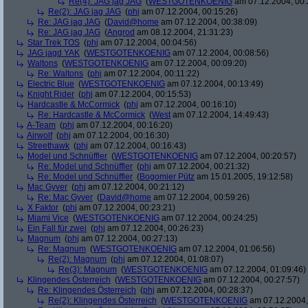
Re(4): JAG jag JAG
(
WESTGOTENKOENIG
am 07.12.2004, 00:
Re(2): JAG jag JAG
(
phj
am 07.12.2004, 00:15:26)
Re: JAG jag JAG
(
David@home
am 07.12.2004, 00:38:09)
Re: JAG jag JAG
(
Angrod
am 08.12.2004, 21:31:23)
Star Trek TOS
(
phj
am 07.12.2004, 00:04:56)
JAG jagd YAK
(
WESTGOTENKOENIG
am 07.12.2004, 00:08:56)
Waltons
(
WESTGOTENKOENIG
am 07.12.2004, 00:09:20)
Re: Waltons
(
phj
am 07.12.2004, 00:11:22)
Electric Blue
(
WESTGOTENKOENIG
am 07.12.2004, 00:13:49)
Knight Rider
(
phj
am 07.12.2004, 00:15:53)
Hardcastle & McCormick
(
phj
am 07.12.2004, 00:16:10)
Re: Hardcastle & McCormick
(
West
am 07.12.2004, 14:49:43)
A-Team
(
phj
am 07.12.2004, 00:16:20)
Airwolf
(
phj
am 07.12.2004, 00:16:30)
Streethawk
(
phj
am 07.12.2004, 00:16:43)
Model und Schnüffler
(
WESTGOTENKOENIG
am 07.12.2004, 00:20:57)
Re: Model und Schnüffler
(
phj
am 07.12.2004, 00:21:32)
Re: Model und Schnüffler
(
Bogomier Pütz
am 15.01.2005, 19:12:58)
Mac Gyver
(
phj
am 07.12.2004, 00:21:12)
Re: Mac Gyver
(
David@home
am 07.12.2004, 00:59:26)
X Faktor
(
phj
am 07.12.2004, 00:23:21)
Miami Vice
(
WESTGOTENKOENIG
am 07.12.2004, 00:24:25)
Ein Fall für zwei
(
phj
am 07.12.2004, 00:26:23)
Magnum
(
phj
am 07.12.2004, 00:27:13)
Re: Magnum
(
WESTGOTENKOENIG
am 07.12.2004, 01:06:56)
Re(2): Magnum
(
phj
am 07.12.2004, 01:08:07)
Re(3): Magnum
(
WESTGOTENKOENIG
am 07.12.2004, 01:09:46)
Klingendes Österreich
(
WESTGOTENKOENIG
am 07.12.2004, 00:27:57)
Re: Klingendes Österreich
(
phj
am 07.12.2004, 00:28:37)
Re(2): Klingendes Österreich
(
WESTGOTENKOENIG
am 07.12.2004,