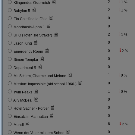
2
1 %
Klingendes Österreich
2
1 %
Babylon 5
0
Ein Colt für alle Fälle
0
Mondbasis Alpha 1
2
1 %
UFO (Töten sie Straker)
0
Jason King
5
2 %
Emergency Room
0
Simon Templar
0
Department S
1
0 %
Mit Schirm, Charme und Melone
0
Mission: Impossible (old school 1966-)
1
0 %
Twin Peaks
0
Ally McBeal
0
Hotel Sacher - Portier
0
Einsatz in Manhattan
6
2 %
Mundl
0
Wenn der Vater mit dem Sohne