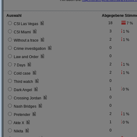
Auswahl
Abgegebene Stimm
18
7 %
CSI Las Vegas
3
1 %
CSI Miami
2
1 %
Without a trace
0
Crime investigation
0
Law and Order
2
1 %
7 Days
2
1 %
Cold case
0
Third watch
1
0 %
Dark Angel
0
Crossing Jordan
0
Nash Bridges
2
1 %
Pretender
1
0 %
Akte X
0
Nikita