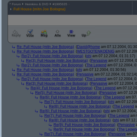
^
Forum
Heimkino & DVD
#
1995635
Full House (mitn Joe Bologna)
Re: Full House (mitn Joe Bologna)
(
David@home
am 07.12.2004, 01:30
Re: Full House (mitn Joe Bologna)
(
WESTGOTENKOENIG
am 07.12.200
Re(2): Full House (mitn Joe Bologna)
(
phj
am 07.12.2004, 01:31:17)
Re(3): Full House (mitn Joe Bologna)
(
Pervasive
am 07.12.2004, 0
Re(2): Full House (mitn Joe Bologna)
(
The Legend
am 07.12.2004, 0
Re: Full House (mitn Joe Bologna)
(
phj
am 07.12.2004, 01:30:56)
Re: Full House (mitn Joe Bologna)
(
Pervasive
am 07.12.2004, 01:32:14
Re(2): Full House (mitn Joe Bologna)
(
The Legend
am 07.12.2004, 0
Re(3): Full House (mitn Joe Bologna)
(
Pervasive
am 07.12.2004, 0
Re(4): Full House (mitn Joe Bologna)
(
The Legend
am 07.12.20
Re(5): Full House (mitn Joe Bologna)
(
Pervasive
am 07.12.20
Re(6): Full House (mitn Joe Bologna)
(
The Legend
am 07.
Re(7): Full House (mitn Joe Bologna)
(
phj
am 07.12.200
Re(8): Full House (mitn Joe Bologna)
(
The Legend
a
Re(6): Full House (mitn Joe Bologna)
(
phj
am 07.12.2004,
Re(7): Full House (mitn Joe Bologna)
(
The Legend
am 0
Re(8): Full House (mitn Joe Bologna)
(
phj
am 07.12.
Re(9): Full House (mitn Joe Bologna)
(
Pervasive
a
Re(9): Full House (mitn Joe Bologna)
(
The Legen
Re(7): Full House (mitn Joe Bologna)
(
Pervasive
am 07.