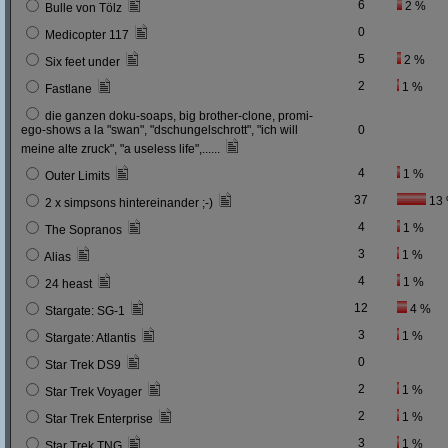
6
2 %
Bulle von Tölz
0
Medicopter 117
5
2 %
Six feet under
2
1 %
Fastlane
die ganzen doku-soaps, big brother-clone, promi-
ego-shows a la "swan", "dschungelschrott", "ich will
0
meine alte zruck", "a useless life",......
4
1 %
Outer Limits
37
13
2 x simpsons hintereinander ;-)
4
1 %
The Sopranos
3
1 %
Alias
4
1 %
24 heast
12
4 %
Stargate: SG-1
3
1 %
Stargate: Atlantis
0
Star Trek DS9
2
1 %
Star Trek Voyager
2
1 %
Star Trek Enterprise
3
1 %
Star Trek TNG