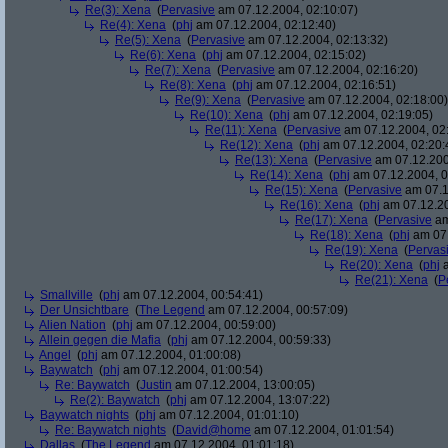
Re(3): Xena
(
Pervasive
am 07.12.2004, 02:10:07)
Re(4): Xena
(
phj
am 07.12.2004, 02:12:40)
Re(5): Xena
(
Pervasive
am 07.12.2004, 02:13:32)
Re(6): Xena
(
phj
am 07.12.2004, 02:15:02)
Re(7): Xena
(
Pervasive
am 07.12.2004, 02:16:20)
Re(8): Xena
(
phj
am 07.12.2004, 02:16:51)
Re(9): Xena
(
Pervasive
am 07.12.2004, 02:18:00)
Re(10): Xena
(
phj
am 07.12.2004, 02:19:05)
Re(11): Xena
(
Pervasive
am 07.12.2004, 02
Re(12): Xena
(
phj
am 07.12.2004, 02:20:
Re(13): Xena
(
Pervasive
am 07.12.200
Re(14): Xena
(
phj
am 07.12.2004, 0
Re(15): Xena
(
Pervasive
am 07.1
Re(16): Xena
(
phj
am 07.12.20
Re(17): Xena
(
Pervasive
am
Re(18): Xena
(
phj
am 07.
Re(19): Xena
(
Pervas
Re(20): Xena
(
phj
a
Re(21): Xena
(
P
Smallville
(
phj
am 07.12.2004, 00:54:41)
Der Unsichtbare
(
The Legend
am 07.12.2004, 00:57:09)
Alien Nation
(
phj
am 07.12.2004, 00:59:00)
Allein gegen die Mafia
(
phj
am 07.12.2004, 00:59:33)
Angel
(
phj
am 07.12.2004, 01:00:08)
Baywatch
(
phj
am 07.12.2004, 01:00:54)
Re: Baywatch
(
Justin
am 07.12.2004, 13:00:05)
Re(2): Baywatch
(
phj
am 07.12.2004, 13:07:22)
Baywatch nights
(
phj
am 07.12.2004, 01:01:10)
Re: Baywatch nights
(
David@home
am 07.12.2004, 01:01:54)
Dallas
(
The Legend
am 07.12.2004, 01:01:18)