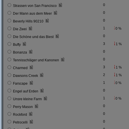
0
Strassen von San Francisco
0
Der Mann aus dem Meer
0
Beverly Hills 90210
1
0 %
Die Zwei
0
Die Schöne und das Biest
3
1 %
Buffy
0
Bonanza
0
Tennisschläger und Kanonen
3
1 %
Charmed
2
1 %
Dawsons Creek
1
0 %
Farscape
0
Engel auf Erden
1
0 %
Unsre kleine Farm
0
Perry Mason
0
Rockford
0
Petrocelli