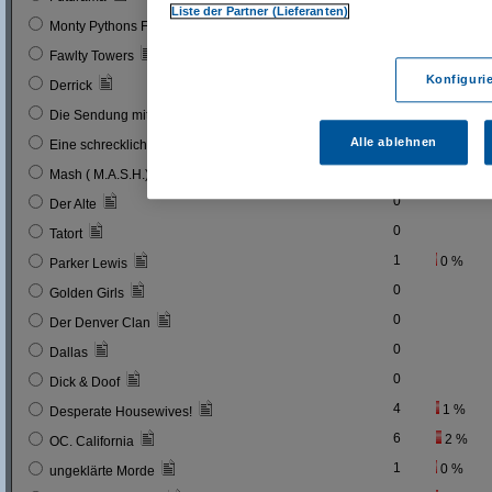
Liste der Partner (Lieferanten)
0
Monty Pythons Flying Circus
0
Fawlty Towers
Konfiguri
0
Derrick
0
Die Sendung mit der Maus
1
0 %
Alle ablehnen
Eine schrecklich nette Familie
2
1 %
Mash ( M.A.S.H.)
0
Der Alte
0
Tatort
1
0 %
Parker Lewis
0
Golden Girls
0
Der Denver Clan
0
Dallas
0
Dick & Doof
4
1 %
Desperate Housewives!
6
2 %
OC. California
1
0 %
ungeklärte Morde