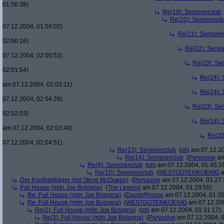
01:56:38)
Re(19): Seniorenclub
Re(20): Seniorencl
07.12.2004, 01:59:02)
Re(21): Seniore
02:00:16)
Re(22): Senio
07.12.2004, 02:00:53)
Re(23): Se
02:01:54)
Re(24): 
am 07.12.2004, 02:03:11)
Re(24): 
07.12.2004, 02:04:26)
Re(23): Se
02:02:03)
Re(24): 
am 07.12.2004, 02:03:40)
Re(25
07.12.2004, 02:04:51)
Re(13): Seniorenclub
(
phj
am 07.12.20
Re(14): Seniorenclub
(
Pervasive
am
Re(9): Seniorenclub
(
phj
am 07.12.2004, 01:45:1
Re(10): Seniorenclub
(
WESTGOTENKOENIG
a
Der Kopfgeldjäger (mit Steve McQueen)
(
Pervasive
am 07.12.2004, 01:27:
Full House (mitn Joe Bologna)
(
The Legend
am 07.12.2004, 01:29:50)
Re: Full House (mitn Joe Bologna)
(
David@home
am 07.12.2004, 01:30
Re: Full House (mitn Joe Bologna)
(
WESTGOTENKOENIG
am 07.12.200
Re(2): Full House (mitn Joe Bologna)
(
phj
am 07.12.2004, 01:31:17)
Re(3): Full House (mitn Joe Bologna)
(
Pervasive
am 07.12.2004, 0