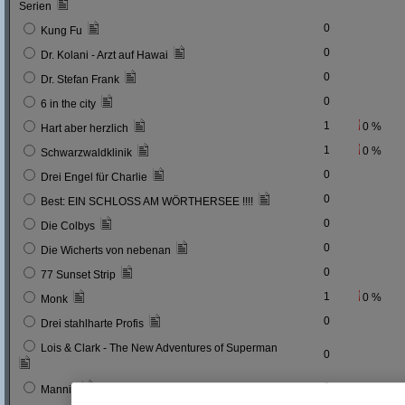
Serien
0
Kung Fu
0
Dr. Kolani - Arzt auf Hawai
0
Dr. Stefan Frank
0
6 in the city
1
0 %
Hart aber herzlich
1
0 %
Schwarzwaldklinik
0
Drei Engel für Charlie
0
Best: EIN SCHLOSS AM WÖRTHERSEE !!!!
0
Die Colbys
0
Die Wicherts von nebenan
0
77 Sunset Strip
1
0 %
Monk
0
Drei stahlharte Profis
Lois & Clark - The New Adventures of Superman
0
0
Mannix