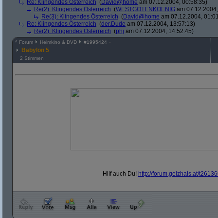
Re: Klingendes Österreich
(
David@home
am 07.12.2004, 00:58:35)
Re(2): Klingendes Österreich
(
WESTGOTENKOENIG
am 07.12.2004,
Re(3): Klingendes Österreich
(
David@home
am 07.12.2004, 01:01
Re: Klingendes Österreich
(
der.Dude
am 07.12.2004, 13:57:13)
Re(2): Klingendes Österreich
(
phj
am 07.12.2004, 14:52:45)
^
Forum
Heimkino & DVD
#
1995424
Babylon 5
2 Stimmen
Hilf auch Du!
http:/
/
forum.geizhals.at/
t26136