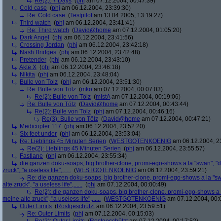
Re(2): 7 Days
(
phj
am 07.12.2004, 00:47:39)
Cold case
(
phj
am 06.12.2004, 23:39:30)
Re: Cold case
(
Testpilot
am 13.04.2005, 13:19:27)
Third watch
(
phj
am 06.12.2004, 23:41:41)
Re: Third watch
(
David@home
am 07.12.2004, 01:05:20)
Dark Angel
(
phj
am 06.12.2004, 23:41:56)
Crossing Jordan
(
phj
am 06.12.2004, 23:42:18)
Nash Bridges
(
phj
am 06.12.2004, 23:42:48)
Pretender
(
phj
am 06.12.2004, 23:43:10)
Akte X
(
phj
am 06.12.2004, 23:46:18)
Nikita
(
phj
am 06.12.2004, 23:48:04)
Bulle von Tölz
(
phj
am 06.12.2004, 23:51:30)
Re: Bulle von Tölz
(
mko
am 07.12.2004, 00:07:03)
Re(2): Bulle von Tölz
(
mIstA
am 07.12.2004, 00:19:06)
Re: Bulle von Tölz
(
David@home
am 07.12.2004, 00:43:44)
Re(2): Bulle von Tölz
(
phj
am 07.12.2004, 00:46:16)
Re(3): Bulle von Tölz
(
David@home
am 07.12.2004, 00:47:21)
Medicopter 117
(
phj
am 06.12.2004, 23:52:20)
Six feet under
(
phj
am 06.12.2004, 23:53:04)
Re: Lieblings 45 Minuten Serien
(
WESTGOTENKOENIG
am 06.12.2004, 2
Re(2): Lieblings 45 Minuten Serien
(
phj
am 06.12.2004, 23:55:57)
Fastlane
(
phj
am 06.12.2004, 23:55:34)
die ganzen doku-soaps, big brother-clone, promi-ego-shows a la "swan", "ds
zruck", "a useless life",......
(
WESTGOTENKOENIG
am 06.12.2004, 23:59:21)
Re: die ganzen doku-soaps, big brother-clone, promi-ego-shows a la "swa
alte zruck", "a useless life",......
(
phj
am 07.12.2004, 00:00:49)
Re(2): die ganzen doku-soaps, big brother-clone, promi-ego-shows a la
meine alte zruck", "a useless life",......
(
WESTGOTENKOENIG
am 07.12.2004, 00:
Outer Limits
(
Rostgeschützt
am 06.12.2004, 23:59:51)
Re: Outer Limits
(
phj
am 07.12.2004, 00:15:03)