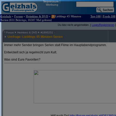
Impressum
|
Werbung
Geizhals
»
Forum
»
Heimkino & DVD
»
Lieblings 45 Minuten
Top-100
|
Fresh-100
Serien (651 Beiträge, 16507 Mal gelesen)
Du bist nicht angemeldet. [
Login/Registrieren
]
^
Forum
Heimkino & DVD
#
1995251
Umfrage: Lieblings 45 Minuten Serien
Immer mehr Sender bringen Serien statt Filme im Hauptabendprogramm.
Entwickelt sich ja regelrecht zum Kult.
Was sind Eure Favoriten?
Hilf auch Du!
http:/
/
forum.geizhals.at/
t261360.h