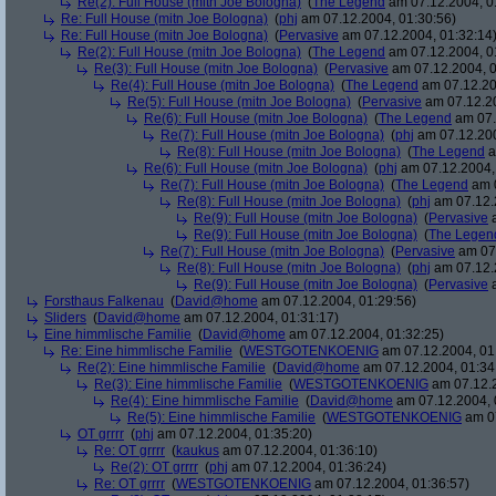
Re(2): Full House (mitn Joe Bologna)
(
The Legend
am 07.12.2004, 0
Re: Full House (mitn Joe Bologna)
(
phj
am 07.12.2004, 01:30:56)
Re: Full House (mitn Joe Bologna)
(
Pervasive
am 07.12.2004, 01:32:14
Re(2): Full House (mitn Joe Bologna)
(
The Legend
am 07.12.2004, 0
Re(3): Full House (mitn Joe Bologna)
(
Pervasive
am 07.12.2004, 0
Re(4): Full House (mitn Joe Bologna)
(
The Legend
am 07.12.20
Re(5): Full House (mitn Joe Bologna)
(
Pervasive
am 07.12.20
Re(6): Full House (mitn Joe Bologna)
(
The Legend
am 07.
Re(7): Full House (mitn Joe Bologna)
(
phj
am 07.12.200
Re(8): Full House (mitn Joe Bologna)
(
The Legend
a
Re(6): Full House (mitn Joe Bologna)
(
phj
am 07.12.2004,
Re(7): Full House (mitn Joe Bologna)
(
The Legend
am 0
Re(8): Full House (mitn Joe Bologna)
(
phj
am 07.12.
Re(9): Full House (mitn Joe Bologna)
(
Pervasive
a
Re(9): Full House (mitn Joe Bologna)
(
The Legen
Re(7): Full House (mitn Joe Bologna)
(
Pervasive
am 07.
Re(8): Full House (mitn Joe Bologna)
(
phj
am 07.12.
Re(9): Full House (mitn Joe Bologna)
(
Pervasive
a
Forsthaus Falkenau
(
David@home
am 07.12.2004, 01:29:56)
Sliders
(
David@home
am 07.12.2004, 01:31:17)
Eine himmlische Familie
(
David@home
am 07.12.2004, 01:32:25)
Re: Eine himmlische Familie
(
WESTGOTENKOENIG
am 07.12.2004, 01
Re(2): Eine himmlische Familie
(
David@home
am 07.12.2004, 01:34
Re(3): Eine himmlische Familie
(
WESTGOTENKOENIG
am 07.12.2
Re(4): Eine himmlische Familie
(
David@home
am 07.12.2004, 
Re(5): Eine himmlische Familie
(
WESTGOTENKOENIG
am 07
OT grrrr
(
phj
am 07.12.2004, 01:35:20)
Re: OT grrrr
(
kaukus
am 07.12.2004, 01:36:10)
Re(2): OT grrrr
(
phj
am 07.12.2004, 01:36:24)
Re: OT grrrr
(
WESTGOTENKOENIG
am 07.12.2004, 01:36:57)