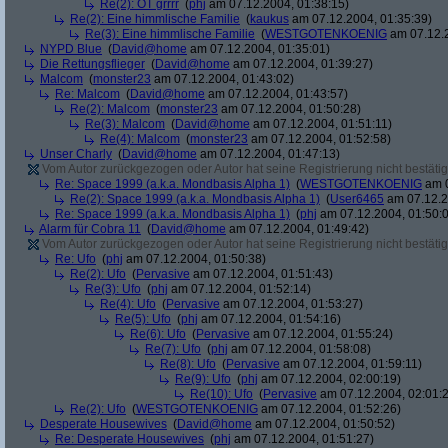
Re(2): OT grrrr
(
phj
am 07.12.2004, 01:38:15)
Re(2): Eine himmlische Familie
(
kaukus
am 07.12.2004, 01:35:39)
Re(3): Eine himmlische Familie
(
WESTGOTENKOENIG
am 07.12.2
NYPD Blue
(
David@home
am 07.12.2004, 01:35:01)
Die Rettungsflieger
(
David@home
am 07.12.2004, 01:39:27)
Malcom
(
monster23
am 07.12.2004, 01:43:02)
Re: Malcom
(
David@home
am 07.12.2004, 01:43:57)
Re(2): Malcom
(
monster23
am 07.12.2004, 01:50:28)
Re(3): Malcom
(
David@home
am 07.12.2004, 01:51:11)
Re(4): Malcom
(
monster23
am 07.12.2004, 01:52:58)
Unser Charly
(
David@home
am 07.12.2004, 01:47:13)
Vom Autor zurückgezogen oder Autor hat seine Registrierung nicht bestätig
Re: Space 1999 (a.k.a. Mondbasis Alpha 1)
(
WESTGOTENKOENIG
am 0
Re(2): Space 1999 (a.k.a. Mondbasis Alpha 1)
(
User6465
am 07.12.2
Re: Space 1999 (a.k.a. Mondbasis Alpha 1)
(
phj
am 07.12.2004, 01:50:
Alarm für Cobra 11
(
David@home
am 07.12.2004, 01:49:42)
Vom Autor zurückgezogen oder Autor hat seine Registrierung nicht bestätig
Re: Ufo
(
phj
am 07.12.2004, 01:50:38)
Re(2): Ufo
(
Pervasive
am 07.12.2004, 01:51:43)
Re(3): Ufo
(
phj
am 07.12.2004, 01:52:14)
Re(4): Ufo
(
Pervasive
am 07.12.2004, 01:53:27)
Re(5): Ufo
(
phj
am 07.12.2004, 01:54:16)
Re(6): Ufo
(
Pervasive
am 07.12.2004, 01:55:24)
Re(7): Ufo
(
phj
am 07.12.2004, 01:58:08)
Re(8): Ufo
(
Pervasive
am 07.12.2004, 01:59:11)
Re(9): Ufo
(
phj
am 07.12.2004, 02:00:19)
Re(10): Ufo
(
Pervasive
am 07.12.2004, 02:01:
Re(2): Ufo
(
WESTGOTENKOENIG
am 07.12.2004, 01:52:26)
Desperate Housewives
(
David@home
am 07.12.2004, 01:50:52)
Re: Desperate Housewives
(
phj
am 07.12.2004, 01:51:27)