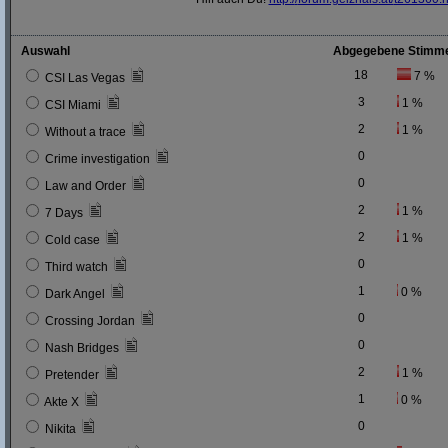
Auswahl
Abgegebene Stimm
18
7 %
CSI Las Vegas
3
1 %
CSI Miami
2
1 %
Without a trace
0
Crime investigation
0
Law and Order
2
1 %
7 Days
2
1 %
Cold case
0
Third watch
1
0 %
Dark Angel
0
Crossing Jordan
0
Nash Bridges
2
1 %
Pretender
1
0 %
Akte X
0
Nikita