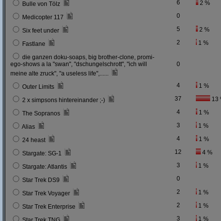
6
2 %
Bulle von Tölz
0
Medicopter 117
5
2 %
Six feet under
2
1 %
Fastlane
die ganzen doku-soaps, big brother-clone, promi-
ego-shows a la "swan", "dschungelschrott", "ich will
0
meine alte zruck", "a useless life",......
4
1 %
Outer Limits
37
13
2 x simpsons hintereinander ;-)
4
1 %
The Sopranos
3
1 %
Alias
4
1 %
24 heast
12
4 %
Stargate: SG-1
3
1 %
Stargate: Atlantis
0
Star Trek DS9
2
1 %
Star Trek Voyager
2
1 %
Star Trek Enterprise
3
1 %
Star Trek TNG