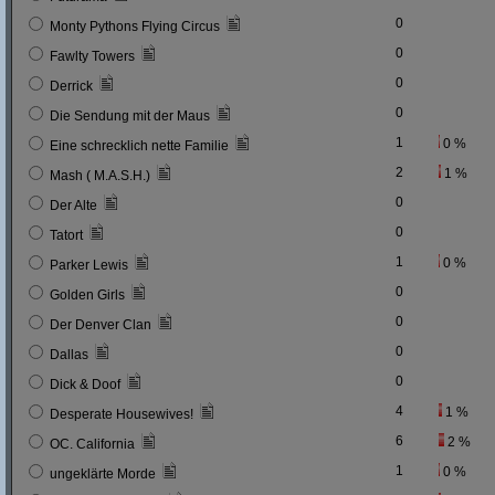
0
Monty Pythons Flying Circus
0
Fawlty Towers
0
Derrick
0
Die Sendung mit der Maus
1
0 %
Eine schrecklich nette Familie
2
1 %
Mash ( M.A.S.H.)
0
Der Alte
0
Tatort
1
0 %
Parker Lewis
0
Golden Girls
0
Der Denver Clan
0
Dallas
0
Dick & Doof
4
1 %
Desperate Housewives!
6
2 %
OC. California
1
0 %
ungeklärte Morde