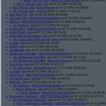
Re(4): JAG jag JAG
(
WESTGOTENKOENIG
am 07.12.2004, 00:
Re(2): JAG jag JAG
(
phj
am 07.12.2004, 00:15:26)
Re: JAG jag JAG
(
David@home
am 07.12.2004, 00:38:09)
Re: JAG jag JAG
(
Angrod
am 08.12.2004, 21:31:23)
Star Trek TOS
(
phj
am 07.12.2004, 00:04:56)
JAG jagd YAK
(
WESTGOTENKOENIG
am 07.12.2004, 00:08:56)
Waltons
(
WESTGOTENKOENIG
am 07.12.2004, 00:09:20)
Re: Waltons
(
phj
am 07.12.2004, 00:11:22)
Electric Blue
(
WESTGOTENKOENIG
am 07.12.2004, 00:13:49)
Knight Rider
(
phj
am 07.12.2004, 00:15:53)
Hardcastle & McCormick
(
phj
am 07.12.2004, 00:16:10)
Re: Hardcastle & McCormick
(
West
am 07.12.2004, 14:49:43)
A-Team
(
phj
am 07.12.2004, 00:16:20)
Airwolf
(
phj
am 07.12.2004, 00:16:30)
Streethawk
(
phj
am 07.12.2004, 00:16:43)
Model und Schnüffler
(
WESTGOTENKOENIG
am 07.12.2004, 00:20:57)
Re: Model und Schnüffler
(
phj
am 07.12.2004, 00:21:32)
Re: Model und Schnüffler
(
Bogomier Pütz
am 15.01.2005, 19:12:58)
Mac Gyver
(
phj
am 07.12.2004, 00:21:12)
Re: Mac Gyver
(
David@home
am 07.12.2004, 00:59:26)
X Faktor
(
phj
am 07.12.2004, 00:23:21)
Miami Vice
(
WESTGOTENKOENIG
am 07.12.2004, 00:24:25)
Ein Fall für zwei
(
phj
am 07.12.2004, 00:26:23)
Magnum
(
phj
am 07.12.2004, 00:27:13)
Re: Magnum
(
WESTGOTENKOENIG
am 07.12.2004, 01:06:56)
Re(2): Magnum
(
phj
am 07.12.2004, 01:08:07)
Re(3): Magnum
(
WESTGOTENKOENIG
am 07.12.2004, 01:09:46)
Klingendes Österreich
(
WESTGOTENKOENIG
am 07.12.2004, 00:27:57)
Re: Klingendes Österreich
(
phj
am 07.12.2004, 00:28:37)
Re(2): Klingendes Österreich
(
WESTGOTENKOENIG
am 07.12.2004,