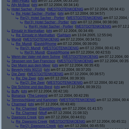
Twin Peaks
(
phj
am 07.12.2004, 00:33:20)
Ally McBeal
(
phj
am 07.12.2004, 00:34:14)
Hotel Sacher - Portier
(
WESTGOTENKOENIG
am 07.12.2004, 00:34:41)
Re: Hotel Sacher - Portier
(
phj
am 07.12.2004, 00:34:57)
Re(2): Hotel Sacher - Portier
(
WESTGOTENKOENIG
am 07.12.2004, 
Re(3): Hotel Sacher - Portier
(
phj
am 07.12.2004, 00:38:08)
Re(4): Hotel Sacher - Portier
(
WESTGOTENKOENIG
am 07.12.2
Einsatz in Manhattan
(
phj
am 07.12.2004, 00:34:49)
Re: Einsatz in Manhattan
(
Sajhtam
am 13.04.2005, 12:55:04)
Mundl
(
WESTGOTENKOENIG
am 07.12.2004, 00:34:51)
Re: Mundl
(
David@home
am 07.12.2004, 00:39:05)
Re(2): Mundl
(
WESTGOTENKOENIG
am 07.12.2004, 00:41:42)
Re(3): Mundl
(
David@home
am 07.12.2004, 00:42:53)
Wenn der Vater mit dem Sohne
(
WESTGOTENKOENIG
am 07.12.2004, 00:
Strassen von San Francisco
(
WESTGOTENKOENIG
am 07.12.2004, 00:35
Der Mann aus dem Meer
(
phj
am 07.12.2004, 00:35:43)
Beverly Hills 90210
(
phj
am 07.12.2004, 00:37:20)
Die Zwei
(
WESTGOTENKOENIG
am 07.12.2004, 00:38:57)
Re: Die Zwei
(
phj
am 07.12.2004, 00:39:30)
Re(2): Die Zwei
(
WESTGOTENKOENIG
am 07.12.2004, 00:42:18)
Die Schöne und das Biest
(
phj
am 07.12.2004, 00:39:21)
Buffy
(
phj
am 07.12.2004, 00:42:16)
Bonanza
(
The Legend
am 07.12.2004, 00:42:29)
Tennisschläger und Kanonen
(
WESTGOTENKOENIG
am 07.12.2004, 00:4
Charmed
(
phj
am 07.12.2004, 00:43:40)
Re: Charmed
(
David@home
am 07.12.2004, 01:41:57)
Re: Charmed
(
Wuff
am 07.12.2004, 21:08:32)
Dawsons Creek
(
phj
am 07.12.2004, 00:44:01)
Re: Dawsons Creek
(
WESTGOTENKOENIG
am 07.12.2004, 00:45:11)
Re(2): Dawsons Creek
(
phj
am 07.12.2004, 00:45:55)