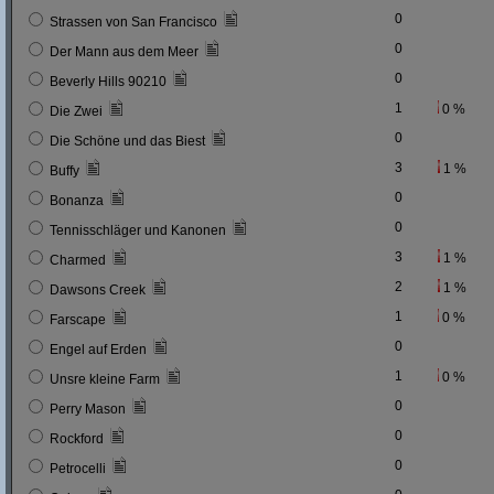
0
Strassen von San Francisco
0
Der Mann aus dem Meer
0
Beverly Hills 90210
1
0 %
Die Zwei
0
Die Schöne und das Biest
3
1 %
Buffy
0
Bonanza
0
Tennisschläger und Kanonen
3
1 %
Charmed
2
1 %
Dawsons Creek
1
0 %
Farscape
0
Engel auf Erden
1
0 %
Unsre kleine Farm
0
Perry Mason
0
Rockford
0
Petrocelli