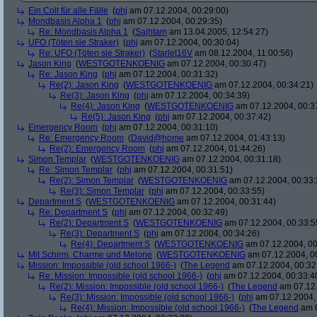
Ein Colt für alle Fälle
(
phj
am 07.12.2004, 00:29:00)
Mondbasis Alpha 1
(
phj
am 07.12.2004, 00:29:35)
Re: Mondbasis Alpha 1
(
Sajhtam
am 13.04.2005, 12:54:27)
UFO (Töten sie Straker)
(
phj
am 07.12.2004, 00:30:04)
Re: UFO (Töten sie Straker)
(
Starlet16V
am 08.12.2004, 11:00:56)
Jason King
(
WESTGOTENKOENIG
am 07.12.2004, 00:30:47)
Re: Jason King
(
phj
am 07.12.2004, 00:31:32)
Re(2): Jason King
(
WESTGOTENKOENIG
am 07.12.2004, 00:34:21)
Re(3): Jason King
(
phj
am 07.12.2004, 00:34:39)
Re(4): Jason King
(
WESTGOTENKOENIG
am 07.12.2004, 00:3
Re(5): Jason King
(
phj
am 07.12.2004, 00:37:42)
Emergency Room
(
phj
am 07.12.2004, 00:31:10)
Re: Emergency Room
(
David@home
am 07.12.2004, 01:43:13)
Re(2): Emergency Room
(
phj
am 07.12.2004, 01:44:26)
Simon Templar
(
WESTGOTENKOENIG
am 07.12.2004, 00:31:18)
Re: Simon Templar
(
phj
am 07.12.2004, 00:31:51)
Re(2): Simon Templar
(
WESTGOTENKOENIG
am 07.12.2004, 00:33:
Re(3): Simon Templar
(
phj
am 07.12.2004, 00:33:55)
Department S
(
WESTGOTENKOENIG
am 07.12.2004, 00:31:44)
Re: Department S
(
phj
am 07.12.2004, 00:32:49)
Re(2): Department S
(
WESTGOTENKOENIG
am 07.12.2004, 00:33:5
Re(3): Department S
(
phj
am 07.12.2004, 00:34:26)
Re(4): Department S
(
WESTGOTENKOENIG
am 07.12.2004, 00
Mit Schirm, Charme und Melone
(
WESTGOTENKOENIG
am 07.12.2004, 0
Mission: Impossible (old school 1966-)
(
The Legend
am 07.12.2004, 00:32
Re: Mission: Impossible (old school 1966-)
(
phj
am 07.12.2004, 00:33:4
Re(2): Mission: Impossible (old school 1966-)
(
The Legend
am 07.12.
Re(3): Mission: Impossible (old school 1966-)
(
phj
am 07.12.2004, 
Re(4): Mission: Impossible (old school 1966-)
(
The Legend
am 0