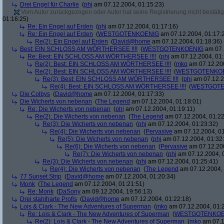
Drei Engel für Charlie
(
phj
am 07.12.2004, 01:15:23)
Vom Autor zurückgezogen oder Autor hat seine Registrierung nicht bestätig
01:16:25)
Re: Ein Engel auf Erden
(
phj
am 07.12.2004, 01:17:16)
Re: Ein Engel auf Erden
(
WESTGOTENKOENIG
am 07.12.2004, 01:17:
Re(2): Ein Engel auf Erden
(
David@home
am 07.12.2004, 01:18:36)
Best: EIN SCHLOSS AM WÖRTHERSEE !!!!
(
WESTGOTENKOENIG
am 07.
Re: Best: EIN SCHLOSS AM WÖRTHERSEE !!!!
(
phj
am 07.12.2004, 01:
Re(2): Best: EIN SCHLOSS AM WÖRTHERSEE !!!!
(
mko
am 07.12.200
Re(2): Best: EIN SCHLOSS AM WÖRTHERSEE !!!!
(
WESTGOTENKO
Re(3): Best: EIN SCHLOSS AM WÖRTHERSEE !!!!
(
phj
am 07.12.2
Re(4): Best: EIN SCHLOSS AM WÖRTHERSEE !!!!
(
WESTGOTE
Die Colbys
(
David@home
am 07.12.2004, 01:17:33)
Die Wicherts von nebenan
(
The Legend
am 07.12.2004, 01:18:01)
Re: Die Wicherts von nebenan
(
phj
am 07.12.2004, 01:19:11)
Re(2): Die Wicherts von nebenan
(
The Legend
am 07.12.2004, 01:22
Re(3): Die Wicherts von nebenan
(
phj
am 07.12.2004, 01:23:32)
Re(4): Die Wicherts von nebenan
(
Pervasive
am 07.12.2004, 01
Re(5): Die Wicherts von nebenan
(
phj
am 07.12.2004, 01:32
Re(6): Die Wicherts von nebenan
(
Pervasive
am 07.12.200
Re(7): Die Wicherts von nebenan
(
phj
am 07.12.2004, 
Re(3): Die Wicherts von nebenan
(
phj
am 07.12.2004, 01:25:41)
Re(4): Die Wicherts von nebenan
(
The Legend
am 07.12.2004, 
77 Sunset Strip
(
David@home
am 07.12.2004, 01:20:34)
Monk
(
The Legend
am 07.12.2004, 01:21:51)
Re: Monk
(
DaSony
am 09.12.2004, 19:56:13)
Drei stahlharte Profis
(
David@home
am 07.12.2004, 01:22:18)
Lois & Clark - The New Adventures of Superman
(
mko
am 07.12.2004, 01:
Re: Lois & Clark - The New Adventures of Superman
(
WESTGOTENKOE
Re(2): Lois & Clark - The New Adventures of Superman
(
mko
am 07.1