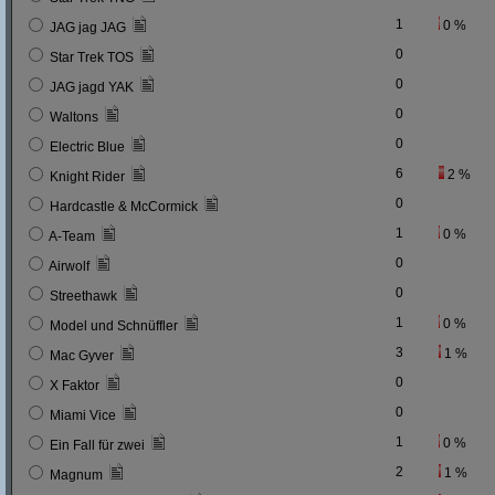
1
0 %
JAG jag JAG
0
Star Trek TOS
0
JAG jagd YAK
0
Waltons
0
Electric Blue
6
2 %
Knight Rider
0
Hardcastle & McCormick
1
0 %
A-Team
0
Airwolf
0
Streethawk
1
0 %
Model und Schnüffler
3
1 %
Mac Gyver
0
X Faktor
0
Miami Vice
1
0 %
Ein Fall für zwei
2
1 %
Magnum