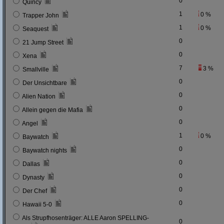
0
Quincy
1
0 %
Trapper John
1
0 %
Seaquest
0
21 Jump Street
0
Xena
7
3 %
Smallville
0
Der Unsichtbare
0
Alien Nation
0
Allein gegen die Mafia
0
Angel
1
0 %
Baywatch
0
Baywatch nights
0
Dallas
0
Dynasty
0
Der Chef
0
Hawaii 5-0
Als Strupfhosenträger: ALLE Aaron SPELLING-
0