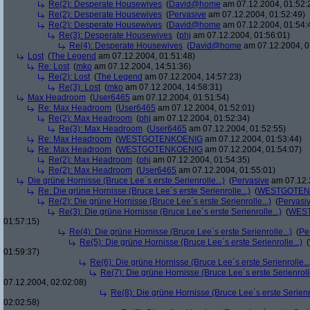
Re(2): Desperate Housewives
(
David@home
am 07.12.2004, 01:52:
Re(2): Desperate Housewives
(
Pervasive
am 07.12.2004, 01:52:49)
Re(2): Desperate Housewives
(
David@home
am 07.12.2004, 01:54:
Re(3): Desperate Housewives
(
phj
am 07.12.2004, 01:56:01)
Re(4): Desperate Housewives
(
David@home
am 07.12.2004, 0
Lost
(
The Legend
am 07.12.2004, 01:51:48)
Re: Lost
(
mko
am 07.12.2004, 14:51:36)
Re(2): Lost
(
The Legend
am 07.12.2004, 14:57:23)
Re(3): Lost
(
mko
am 07.12.2004, 14:58:31)
Max Headroom
(
User6465
am 07.12.2004, 01:51:54)
Re: Max Headroom
(
User6465
am 07.12.2004, 01:52:01)
Re(2): Max Headroom
(
phj
am 07.12.2004, 01:52:34)
Re(3): Max Headroom
(
User6465
am 07.12.2004, 01:52:55)
Re: Max Headroom
(
WESTGOTENKOENIG
am 07.12.2004, 01:53:44)
Re: Max Headroom
(
WESTGOTENKOENIG
am 07.12.2004, 01:54:07)
Re(2): Max Headroom
(
phj
am 07.12.2004, 01:54:35)
Re(2): Max Headroom
(
User6465
am 07.12.2004, 01:55:01)
Die grüne Hornisse (Bruce Lee´s erste Serienrolle...)
(
Pervasive
am 07.12.
Re: Die grüne Hornisse (Bruce Lee´s erste Serienrolle...)
(
WESTGOTEN
Re(2): Die grüne Hornisse (Bruce Lee´s erste Serienrolle...)
(
Pervasi
Re(3): Die grüne Hornisse (Bruce Lee´s erste Serienrolle...)
(
WES
01:57:15)
Re(4): Die grüne Hornisse (Bruce Lee´s erste Serienrolle...)
(
Pe
Re(5): Die grüne Hornisse (Bruce Lee´s erste Serienrolle...)
(
01:59:37)
Re(6): Die grüne Hornisse (Bruce Lee´s erste Serienrolle...
Re(7): Die grüne Hornisse (Bruce Lee´s erste Serienrolle
07.12.2004, 02:02:08)
Re(8): Die grüne Hornisse (Bruce Lee´s erste Serienro
02:02:58)