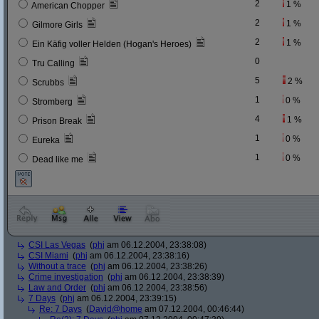
2
1 %
American Chopper
2
1 %
Gilmore Girls
2
1 %
Ein Käfig voller Helden (Hogan's Heroes)
0
Tru Calling
5
2 %
Scrubbs
1
0 %
Stromberg
4
1 %
Prison Break
1
0 %
Eureka
1
0 %
Dead like me
CSI Las Vegas
(
phj
am 06.12.2004, 23:38:08)
CSI Miami
(
phj
am 06.12.2004, 23:38:16)
Without a trace
(
phj
am 06.12.2004, 23:38:26)
Crime investigation
(
phj
am 06.12.2004, 23:38:39)
Law and Order
(
phj
am 06.12.2004, 23:38:56)
7 Days
(
phj
am 06.12.2004, 23:39:15)
Re: 7 Days
(
David@home
am 07.12.2004, 00:46:44)