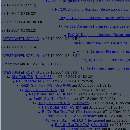
Re(9): Die grüne Hornisse (Bruce Lee´s erste Serie
07.12.2004, 02:05:17)
Re(10): Die grüne Hornisse (Bruce Lee´s erste S
07.12.2004, 02:06:32)
Re(11): Die grüne Hornisse (Bruce Lee´s erste
am 07.12.2004, 02:08:00)
Re(12): Die grüne Hornisse (Bruce Lee´s er
07.12.2004, 02:09:12)
Re(13): Die grüne Hornisse (Bruce Lee´s
(
WESTGOTENKOENIG
am 07.12.2004, 02:10:51)
Re(14): Die grüne Hornisse (Bruce Le
07.12.2004, 02:11:26)
Re(15): Die grüne Hornisse (Bruce
(
WESTGOTENKOENIG
am 07.12.2004, 02:12:21)
Re(16): Die grüne Hornisse (Bru
(
Pervasive
am 07.12.2004, 02:13:08)
Re(17): Die grüne Hornisse (
(
WESTGOTENKOENIG
am 07.12.2004, 02:13:57)
Star Trek TAS
(
User6465
am 07.12.2004, 01:52:32)
Re: Star Trek TAS
(
phj
am 07.12.2004, 01:52:49)
Re(2): Star Trek TAS
(
User6465
am 07.12.2004, 01:53:12)
Re(3): Star Trek TAS
(
phj
am 07.12.2004, 01:53:32)
Re(4): Star Trek TAS
(
User6465
am 07.12.2004, 01:54:21)
Re(5): Star Trek TAS
(
phj
am 07.12.2004, 01:54:56)
Re(6): Star Trek TAS
(
User6465
am 07.12.2004, 01:55:25)
Re(7): Star Trek TAS
(
phj
am 07.12.2004, 01:56:17)
Re(7): Star Trek TAS
(
The Legend
am 07.12.2004, 01:5
Re(8): Star Trek TAS
(
User6465
am 07.12.2004, 01:
Re(9): Star Trek TAS
(
The Legend
am 07.12.2004,
Re(10): Star Trek TAS
(
User6465
am 07.12.200
Re(11): Star Trek TAS
(
phj
am 07.12.2004, 0