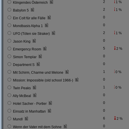
2
1 %
Klingendes Österreich
2
1 %
Babylon 5
0
Ein Colt für alle Fälle
0
Mondbasis Alpha 1
2
1 %
UFO (Töten sie Straker)
0
Jason King
5
2 %
Emergency Room
0
Simon Templar
0
Department S
1
0 %
Mit Schirm, Charme und Melone
0
Mission: Impossible (old school 1966-)
1
0 %
Twin Peaks
0
Ally McBeal
0
Hotel Sacher - Portier
0
Einsatz in Manhattan
6
2 %
Mundl
0
Wenn der Vater mit dem Sohne