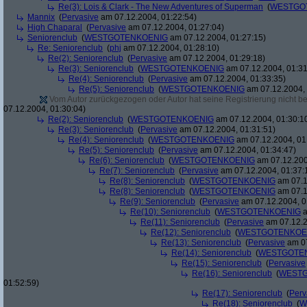
Re(3): Lois & Clark - The New Adventures of Superman
(
WESTGO
Mannix
(
Pervasive
am 07.12.2004, 01:22:54)
High Chaparal
(
Pervasive
am 07.12.2004, 01:27:04)
Seniorenclub
(
WESTGOTENKOENIG
am 07.12.2004, 01:27:15)
Re: Seniorenclub
(
phj
am 07.12.2004, 01:28:10)
Re(2): Seniorenclub
(
Pervasive
am 07.12.2004, 01:29:18)
Re(3): Seniorenclub
(
WESTGOTENKOENIG
am 07.12.2004, 01:31
Re(4): Seniorenclub
(
Pervasive
am 07.12.2004, 01:33:35)
Re(5): Seniorenclub
(
WESTGOTENKOENIG
am 07.12.2004, 
Vom Autor zurückgezogen oder Autor hat seine Registrierung nicht bes
07.12.2004, 01:30:04)
Re(2): Seniorenclub
(
WESTGOTENKOENIG
am 07.12.2004, 01:30:1
Re(3): Seniorenclub
(
Pervasive
am 07.12.2004, 01:31:51)
Re(4): Seniorenclub
(
WESTGOTENKOENIG
am 07.12.2004, 01
Re(5): Seniorenclub
(
Pervasive
am 07.12.2004, 01:34:47)
Re(6): Seniorenclub
(
WESTGOTENKOENIG
am 07.12.200
Re(7): Seniorenclub
(
Pervasive
am 07.12.2004, 01:37:
Re(8): Seniorenclub
(
WESTGOTENKOENIG
am 07.1
Re(8): Seniorenclub
(
WESTGOTENKOENIG
am 07.1
Re(9): Seniorenclub
(
Pervasive
am 07.12.2004, 0
Re(10): Seniorenclub
(
WESTGOTENKOENIG
a
Re(11): Seniorenclub
(
Pervasive
am 07.12.2
Re(12): Seniorenclub
(
WESTGOTENKOE
Re(13): Seniorenclub
(
Pervasive
am 07
Re(14): Seniorenclub
(
WESTGOTE
Re(15): Seniorenclub
(
Pervasive
Re(16): Seniorenclub
(
WESTG
01:52:59)
Re(17): Seniorenclub
(
Perv
Re(18): Seniorenclub
(
W