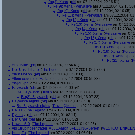
Re(8): Xena
(
phj
am 07.12.2004, 02:16:51)
Re(9): Xena
(
Pervasive
am 07.12.2004, 02:18:00)
Re(10): Xena
(
phj
am 07.12.2004, 02:19:05)
Re(11): Xena
(
Pervasive
am 07.12.2004, 02
Re(12): Xena
(
phj
am 07.12.2004, 02:20:
Re(13): Xena
(
Pervasive
am 07.12.200
Re(14): Xena
(
phj
am 07.12.2004, 0
Re(15): Xena
(
Pervasive
am 07.1
Re(16): Xena
(
phj
am 07.12.20
Re(17): Xena
(
Pervasive
am
Re(18): Xena
(
phj
am 07.
Re(19): Xena
(
Pervas
Re(20): Xena
(
phj
a
Re(21): Xena
(
P
Smallville
(
phj
am 07.12.2004, 00:54:41)
Der Unsichtbare
(
The Legend
am 07.12.2004, 00:57:09)
Alien Nation
(
phj
am 07.12.2004, 00:59:00)
Allein gegen die Mafia
(
phj
am 07.12.2004, 00:59:33)
Angel
(
phj
am 07.12.2004, 01:00:08)
Baywatch
(
phj
am 07.12.2004, 01:00:54)
Re: Baywatch
(
Justin
am 07.12.2004, 13:00:05)
Re(2): Baywatch
(
phj
am 07.12.2004, 13:07:22)
Baywatch nights
(
phj
am 07.12.2004, 01:01:10)
Re: Baywatch nights
(
David@home
am 07.12.2004, 01:01:54)
Dallas
(
The Legend
am 07.12.2004, 01:01:18)
Dynasty
(
phj
am 07.12.2004, 01:02:14)
Der Chef
(
phj
am 07.12.2004, 01:03:52)
Hawaii 5-0
(
The Legend
am 07.12.2004, 01:04:26)
Als Strupfhosenträger: ALLE Aaron SPELLING-Serien
(
WESTGOTENKOEN
Kung Fu
(
The Legend
am 07.12.2004, 01:06:01)