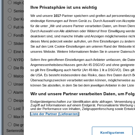
0
High Chaparal
Ihre Privatsphäre ist uns wichtig
0
Seniorenclub
Wir und unsere
1017
-Partner speichern und greifen auf personenbezo
0
Der Kopfgeldjäger (mit Steve McQueen)
eindeutige Kennungen auf Ihrem Gerät zu. Durch Auswahl von Akzeptier
für die unter „Wir und unsere Partner verarbeiten Daten, um Ihnen Dien
0
Full House (mitn Joe Bologna)
Durch Auswahl von Alle ablehnen oder Widerruf Ihrer Einwilligung werde
0
Forsthaus Falkenau
deaktiviert sind, sind manche Inhalte und Anzeigen möglicherweise nicht
dieses Menü jederzeit wieder aufrufen, um Ihre Einstellungen zu ändern 
1
0 %
Sliders
Sie auf den Link Cookie-Einstellungen am unteren Rand der Webseite kli
1
0 %
unseres Website. Weitere Informationen finden Sie in unserer Datensch
Eine himmlische Familie
0
Sofern Ihre getroffenen Einstellungen auch Anbieter umfassen, die Daten
NYPD Blue
Angemessenheitsbeschlusses gem Art 45 DSGVO und ohne geeignete G
0
Die Rettungsflieger
so gilt Ihre Einwilligung auch hierfür (Art 49 Abs 1 lit a DSGVO). Dies gi
die USA. Es besteht insbesondere das Risiko, dass Ihre Daten durch B
9
3 %
Malcom
Überwachungszwecken verarbeitet werden können, möglicherweise auc
0
Unser Charly
können Sie abstellen, in dem Sie bei dem jeweiligen Anbieter in der Liste
0
Alarm für Cobra 11
Wir und unsere Partner verarbeiten Daten, um Folg
3
1 %
Desperate Housewives
Endgeräteeigenschaften zur Identifikation aktiv abfragen. Verwendung 
Zugriff auf Informationen auf einem Endgerät. Personalisierte Werbung
7
3 %
Lost
und der Performance von Inhalten, Zielgruppenforschung sowie Entwic
Liste der Partner (Lieferanten)
1
0 %
Max Headroom
Die grüne Hornisse (Bruce Lee´s erste
0
Serienrolle...)
Konfigurieren