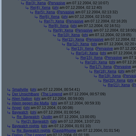
Re(3): Xena
(
Pervasive
am 07.12.2004, 02:10:07)
Re(4): Xena
(
phj
am 07.12.2004, 02:12:40)
Re(5): Xena
(
Pervasive
am 07.12.2004, 02:13:32)
Re(6): Xena
(
phj
am 07.12.2004, 02:15:02)
Re(7): Xena
(
Pervasive
am 07.12.2004, 02:16:20)
Re(8): Xena
(
phj
am 07.12.2004, 02:16:51)
Re(9): Xena
(
Pervasive
am 07.12.2004, 02:18:00)
Re(10): Xena
(
phj
am 07.12.2004, 02:19:05)
Re(11): Xena
(
Pervasive
am 07.12.2004, 02
Re(12): Xena
(
phj
am 07.12.2004, 02:20:
Re(13): Xena
(
Pervasive
am 07.12.200
Re(14): Xena
(
phj
am 07.12.2004, 0
Re(15): Xena
(
Pervasive
am 07.1
Re(16): Xena
(
phj
am 07.12.20
Re(17): Xena
(
Pervasive
am
Re(18): Xena
(
phj
am 07.
Re(19): Xena
(
Pervas
Re(20): Xena
(
phj
a
Re(21): Xena
(
P
Smallville
(
phj
am 07.12.2004, 00:54:41)
Der Unsichtbare
(
The Legend
am 07.12.2004, 00:57:09)
Alien Nation
(
phj
am 07.12.2004, 00:59:00)
Allein gegen die Mafia
(
phj
am 07.12.2004, 00:59:33)
Angel
(
phj
am 07.12.2004, 01:00:08)
Baywatch
(
phj
am 07.12.2004, 01:00:54)
Re: Baywatch
(
Justin
am 07.12.2004, 13:00:05)
Re(2): Baywatch
(
phj
am 07.12.2004, 13:07:22)
Baywatch nights
(
phj
am 07.12.2004, 01:01:10)
Re: Baywatch nights
(
David@home
am 07.12.2004, 01:01:54)
Dallas
(
The Legend
am 07.12.2004, 01:01:18)