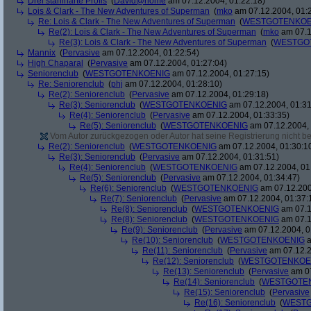
Drei stahlharte Profis
(
David@home
am 07.12.2004, 01:22:18)
Lois & Clark - The New Adventures of Superman
(
mko
am 07.12.2004, 01:
Re: Lois & Clark - The New Adventures of Superman
(
WESTGOTENKOE
Re(2): Lois & Clark - The New Adventures of Superman
(
mko
am 07.1
Re(3): Lois & Clark - The New Adventures of Superman
(
WESTGO
Mannix
(
Pervasive
am 07.12.2004, 01:22:54)
High Chaparal
(
Pervasive
am 07.12.2004, 01:27:04)
Seniorenclub
(
WESTGOTENKOENIG
am 07.12.2004, 01:27:15)
Re: Seniorenclub
(
phj
am 07.12.2004, 01:28:10)
Re(2): Seniorenclub
(
Pervasive
am 07.12.2004, 01:29:18)
Re(3): Seniorenclub
(
WESTGOTENKOENIG
am 07.12.2004, 01:31
Re(4): Seniorenclub
(
Pervasive
am 07.12.2004, 01:33:35)
Re(5): Seniorenclub
(
WESTGOTENKOENIG
am 07.12.2004, 
Vom Autor zurückgezogen oder Autor hat seine Registrierung nicht bes
Re(2): Seniorenclub
(
WESTGOTENKOENIG
am 07.12.2004, 01:30:1
Re(3): Seniorenclub
(
Pervasive
am 07.12.2004, 01:31:51)
Re(4): Seniorenclub
(
WESTGOTENKOENIG
am 07.12.2004, 01
Re(5): Seniorenclub
(
Pervasive
am 07.12.2004, 01:34:47)
Re(6): Seniorenclub
(
WESTGOTENKOENIG
am 07.12.200
Re(7): Seniorenclub
(
Pervasive
am 07.12.2004, 01:37:
Re(8): Seniorenclub
(
WESTGOTENKOENIG
am 07.1
Re(8): Seniorenclub
(
WESTGOTENKOENIG
am 07.1
Re(9): Seniorenclub
(
Pervasive
am 07.12.2004, 0
Re(10): Seniorenclub
(
WESTGOTENKOENIG
a
Re(11): Seniorenclub
(
Pervasive
am 07.12.2
Re(12): Seniorenclub
(
WESTGOTENKOE
Re(13): Seniorenclub
(
Pervasive
am 07
Re(14): Seniorenclub
(
WESTGOTE
Re(15): Seniorenclub
(
Pervasive
Re(16): Seniorenclub
(
WESTG