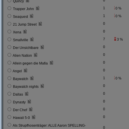
0
Quincy
1
0 %
Trapper John
1
0 %
Seaquest
0
21 Jump Street
0
Xena
7
3 %
Smallville
0
Der Unsichtbare
0
Alien Nation
0
Allein gegen die Mafia
0
Angel
1
0 %
Baywatch
0
Baywatch nights
0
Dallas
0
Dynasty
0
Der Chef
0
Hawaii 5-0
Als Strupfhosenträger: ALLE Aaron SPELLING-
0