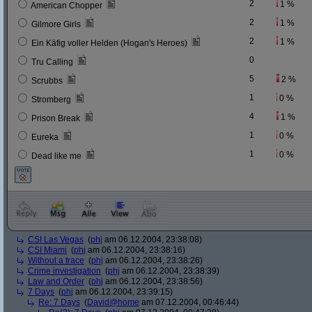
2
1 %
American Chopper
2
1 %
Gilmore Girls
2
1 %
Ein Käfig voller Helden (Hogan's Heroes)
0
Tru Calling
5
2 %
Scrubbs
1
0 %
Stromberg
4
1 %
Prison Break
1
0 %
Eureka
1
0 %
Dead like me
CSI Las Vegas
(
phj
am 06.12.2004, 23:38:08)
CSI Miami
(
phj
am 06.12.2004, 23:38:16)
Without a trace
(
phj
am 06.12.2004, 23:38:26)
Crime investigation
(
phj
am 06.12.2004, 23:38:39)
Law and Order
(
phj
am 06.12.2004, 23:38:56)
7 Days
(
phj
am 06.12.2004, 23:39:15)
Re: 7 Days
(
David@home
am 07.12.2004, 00:46:44)