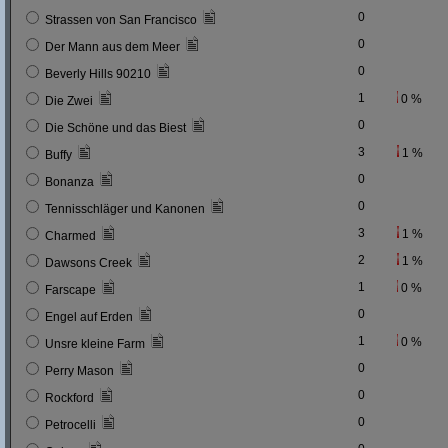
0
Strassen von San Francisco
0
Der Mann aus dem Meer
0
Beverly Hills 90210
1
0 %
Die Zwei
0
Die Schöne und das Biest
3
1 %
Buffy
0
Bonanza
0
Tennisschläger und Kanonen
3
1 %
Charmed
2
1 %
Dawsons Creek
1
0 %
Farscape
0
Engel auf Erden
1
0 %
Unsre kleine Farm
0
Perry Mason
0
Rockford
0
Petrocelli