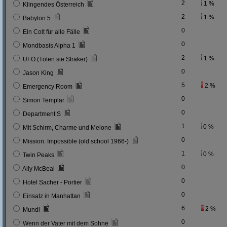
2
1 %
Klingendes Österreich
2
1 %
Babylon 5
0
Ein Colt für alle Fälle
0
Mondbasis Alpha 1
2
1 %
UFO (Töten sie Straker)
0
Jason King
5
2 %
Emergency Room
0
Simon Templar
0
Department S
1
0 %
Mit Schirm, Charme und Melone
0
Mission: Impossible (old school 1966-)
1
0 %
Twin Peaks
0
Ally McBeal
0
Hotel Sacher - Portier
0
Einsatz in Manhattan
6
2 %
Mundl
0
Wenn der Vater mit dem Sohne