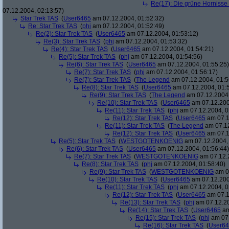
Re(17): Die grüne Hornisse (
07.12.2004, 02:13:57)
Star Trek TAS
(
User6465
am 07.12.2004, 01:52:32)
Re: Star Trek TAS
(
phj
am 07.12.2004, 01:52:49)
Re(2): Star Trek TAS
(
User6465
am 07.12.2004, 01:53:12)
Re(3): Star Trek TAS
(
phj
am 07.12.2004, 01:53:32)
Re(4): Star Trek TAS
(
User6465
am 07.12.2004, 01:54:21)
Re(5): Star Trek TAS
(
phj
am 07.12.2004, 01:54:56)
Re(6): Star Trek TAS
(
User6465
am 07.12.2004, 01:55:25)
Re(7): Star Trek TAS
(
phj
am 07.12.2004, 01:56:17)
Re(7): Star Trek TAS
(
The Legend
am 07.12.2004, 01:5
Re(8): Star Trek TAS
(
User6465
am 07.12.2004, 01:
Re(9): Star Trek TAS
(
The Legend
am 07.12.2004,
Re(10): Star Trek TAS
(
User6465
am 07.12.200
Re(11): Star Trek TAS
(
phj
am 07.12.2004, 0
Re(12): Star Trek TAS
(
User6465
am 07.1
Re(11): Star Trek TAS
(
The Legend
am 07.12
Re(12): Star Trek TAS
(
User6465
am 07.1
Re(5): Star Trek TAS
(
WESTGOTENKOENIG
am 07.12.2004, 
Re(6): Star Trek TAS
(
User6465
am 07.12.2004, 01:56:44)
Re(7): Star Trek TAS
(
WESTGOTENKOENIG
am 07.12.2
Re(8): Star Trek TAS
(
phj
am 07.12.2004, 01:58:40)
Re(9): Star Trek TAS
(
WESTGOTENKOENIG
am 07
Re(10): Star Trek TAS
(
User6465
am 07.12.200
Re(11): Star Trek TAS
(
phj
am 07.12.2004, 0
Re(12): Star Trek TAS
(
User6465
am 07.1
Re(13): Star Trek TAS
(
phj
am 07.12.20
Re(14): Star Trek TAS
(
User6465
am
Re(15): Star Trek TAS
(
phj
am 07.
Re(16): Star Trek TAS
(
User6