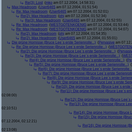
Re(3): Lost
(
mko
am 07.12.2004, 14:58:31)
Max Headroom
(
User6465
am 07.12.2004, 01:51:54)
Re: Max Headroom
(
User6465
am 07.12.2004, 01:52:01)
Re(2): Max Headroom
(
phj
am 07.12.2004, 01:52:34)
Re(3): Max Headroom
(
User6465
am 07.12.2004, 01:52:55)
Re: Max Headroom
(
WESTGOTENKOENIG
am 07.12.2004, 01:53:44)
Re: Max Headroom
(
WESTGOTENKOENIG
am 07.12.2004, 01:54:07)
Re(2): Max Headroom
(
phj
am 07.12.2004, 01:54:35)
Re(2): Max Headroom
(
User6465
am 07.12.2004, 01:55:01)
Die grüne Hornisse (Bruce Lee´s erste Serienrolle...)
(
Pervasive
am 07.12.
Re: Die grüne Hornisse (Bruce Lee´s erste Serienrolle...)
(
WESTGOTEN
Re(2): Die grüne Hornisse (Bruce Lee´s erste Serienrolle...)
(
Pervasi
Re(3): Die grüne Hornisse (Bruce Lee´s erste Serienrolle...)
(
WES
Re(4): Die grüne Hornisse (Bruce Lee´s erste Serienrolle...)
(
Pe
Re(5): Die grüne Hornisse (Bruce Lee´s erste Serienrolle...)
(
Re(6): Die grüne Hornisse (Bruce Lee´s erste Serienrolle...
Re(7): Die grüne Hornisse (Bruce Lee´s erste Serienrolle
Re(8): Die grüne Hornisse (Bruce Lee´s erste Serienro
Re(9): Die grüne Hornisse (Bruce Lee´s erste Serie
Re(10): Die grüne Hornisse (Bruce Lee´s erste S
Re(11): Die grüne Hornisse (Bruce Lee´s erste
02:08:00)
Re(12): Die grüne Hornisse (Bruce Lee´s er
Re(13): Die grüne Hornisse (Bruce Lee´s
02:10:51)
Re(14): Die grüne Hornisse (Bruce Le
Re(15): Die grüne Hornisse (Bruce
07.12.2004, 02:12:21)
Re(16): Die grüne Hornisse (Bru
02:13:08)