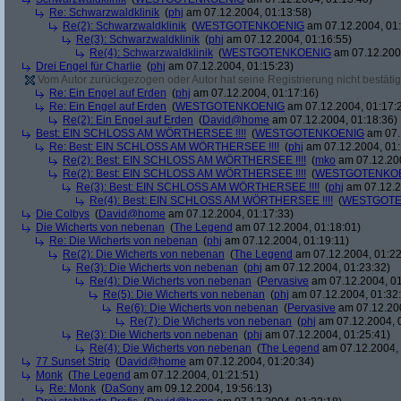
Re: Schwarzwaldklinik
(
phj
am 07.12.2004, 01:13:58)
Re(2): Schwarzwaldklinik
(
WESTGOTENKOENIG
am 07.12.2004, 01:
Re(3): Schwarzwaldklinik
(
phj
am 07.12.2004, 01:16:55)
Re(4): Schwarzwaldklinik
(
WESTGOTENKOENIG
am 07.12.2004
Drei Engel für Charlie
(
phj
am 07.12.2004, 01:15:23)
Vom Autor zurückgezogen oder Autor hat seine Registrierung nicht bestätig
Re: Ein Engel auf Erden
(
phj
am 07.12.2004, 01:17:16)
Re: Ein Engel auf Erden
(
WESTGOTENKOENIG
am 07.12.2004, 01:17:
Re(2): Ein Engel auf Erden
(
David@home
am 07.12.2004, 01:18:36)
Best: EIN SCHLOSS AM WÖRTHERSEE !!!!
(
WESTGOTENKOENIG
am 07.
Re: Best: EIN SCHLOSS AM WÖRTHERSEE !!!!
(
phj
am 07.12.2004, 01:
Re(2): Best: EIN SCHLOSS AM WÖRTHERSEE !!!!
(
mko
am 07.12.200
Re(2): Best: EIN SCHLOSS AM WÖRTHERSEE !!!!
(
WESTGOTENKO
Re(3): Best: EIN SCHLOSS AM WÖRTHERSEE !!!!
(
phj
am 07.12.2
Re(4): Best: EIN SCHLOSS AM WÖRTHERSEE !!!!
(
WESTGOTE
Die Colbys
(
David@home
am 07.12.2004, 01:17:33)
Die Wicherts von nebenan
(
The Legend
am 07.12.2004, 01:18:01)
Re: Die Wicherts von nebenan
(
phj
am 07.12.2004, 01:19:11)
Re(2): Die Wicherts von nebenan
(
The Legend
am 07.12.2004, 01:22
Re(3): Die Wicherts von nebenan
(
phj
am 07.12.2004, 01:23:32)
Re(4): Die Wicherts von nebenan
(
Pervasive
am 07.12.2004, 01
Re(5): Die Wicherts von nebenan
(
phj
am 07.12.2004, 01:32
Re(6): Die Wicherts von nebenan
(
Pervasive
am 07.12.200
Re(7): Die Wicherts von nebenan
(
phj
am 07.12.2004, 
Re(3): Die Wicherts von nebenan
(
phj
am 07.12.2004, 01:25:41)
Re(4): Die Wicherts von nebenan
(
The Legend
am 07.12.2004, 
77 Sunset Strip
(
David@home
am 07.12.2004, 01:20:34)
Monk
(
The Legend
am 07.12.2004, 01:21:51)
Re: Monk
(
DaSony
am 09.12.2004, 19:56:13)