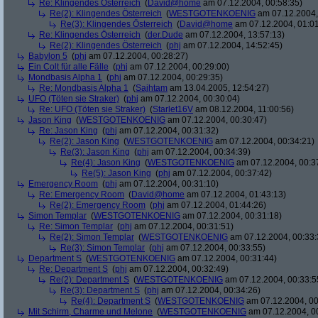
Re: Klingendes Österreich
(
David@home
am 07.12.2004, 00:58:35)
Re(2): Klingendes Österreich
(
WESTGOTENKOENIG
am 07.12.2004,
Re(3): Klingendes Österreich
(
David@home
am 07.12.2004, 01:01
Re: Klingendes Österreich
(
der.Dude
am 07.12.2004, 13:57:13)
Re(2): Klingendes Österreich
(
phj
am 07.12.2004, 14:52:45)
Babylon 5
(
phj
am 07.12.2004, 00:28:27)
Ein Colt für alle Fälle
(
phj
am 07.12.2004, 00:29:00)
Mondbasis Alpha 1
(
phj
am 07.12.2004, 00:29:35)
Re: Mondbasis Alpha 1
(
Sajhtam
am 13.04.2005, 12:54:27)
UFO (Töten sie Straker)
(
phj
am 07.12.2004, 00:30:04)
Re: UFO (Töten sie Straker)
(
Starlet16V
am 08.12.2004, 11:00:56)
Jason King
(
WESTGOTENKOENIG
am 07.12.2004, 00:30:47)
Re: Jason King
(
phj
am 07.12.2004, 00:31:32)
Re(2): Jason King
(
WESTGOTENKOENIG
am 07.12.2004, 00:34:21)
Re(3): Jason King
(
phj
am 07.12.2004, 00:34:39)
Re(4): Jason King
(
WESTGOTENKOENIG
am 07.12.2004, 00:3
Re(5): Jason King
(
phj
am 07.12.2004, 00:37:42)
Emergency Room
(
phj
am 07.12.2004, 00:31:10)
Re: Emergency Room
(
David@home
am 07.12.2004, 01:43:13)
Re(2): Emergency Room
(
phj
am 07.12.2004, 01:44:26)
Simon Templar
(
WESTGOTENKOENIG
am 07.12.2004, 00:31:18)
Re: Simon Templar
(
phj
am 07.12.2004, 00:31:51)
Re(2): Simon Templar
(
WESTGOTENKOENIG
am 07.12.2004, 00:33:
Re(3): Simon Templar
(
phj
am 07.12.2004, 00:33:55)
Department S
(
WESTGOTENKOENIG
am 07.12.2004, 00:31:44)
Re: Department S
(
phj
am 07.12.2004, 00:32:49)
Re(2): Department S
(
WESTGOTENKOENIG
am 07.12.2004, 00:33:5
Re(3): Department S
(
phj
am 07.12.2004, 00:34:26)
Re(4): Department S
(
WESTGOTENKOENIG
am 07.12.2004, 00
Mit Schirm, Charme und Melone
(
WESTGOTENKOENIG
am 07.12.2004, 0