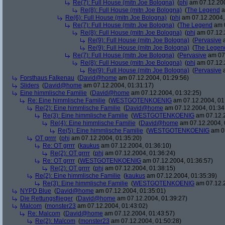
Re(7): Full House (mitn Joe Bologna)
(
phj
am 07.12.200
Re(8): Full House (mitn Joe Bologna)
(
The Legend
a
Re(6): Full House (mitn Joe Bologna)
(
phj
am 07.12.2004,
Re(7): Full House (mitn Joe Bologna)
(
The Legend
am 0
Re(8): Full House (mitn Joe Bologna)
(
phj
am 07.12.
Re(9): Full House (mitn Joe Bologna)
(
Pervasive
a
Re(9): Full House (mitn Joe Bologna)
(
The Legen
Re(7): Full House (mitn Joe Bologna)
(
Pervasive
am 07.
Re(8): Full House (mitn Joe Bologna)
(
phj
am 07.12.
Re(9): Full House (mitn Joe Bologna)
(
Pervasive
a
Forsthaus Falkenau
(
David@home
am 07.12.2004, 01:29:56)
Sliders
(
David@home
am 07.12.2004, 01:31:17)
Eine himmlische Familie
(
David@home
am 07.12.2004, 01:32:25)
Re: Eine himmlische Familie
(
WESTGOTENKOENIG
am 07.12.2004, 01
Re(2): Eine himmlische Familie
(
David@home
am 07.12.2004, 01:34
Re(3): Eine himmlische Familie
(
WESTGOTENKOENIG
am 07.12.2
Re(4): Eine himmlische Familie
(
David@home
am 07.12.2004, 
Re(5): Eine himmlische Familie
(
WESTGOTENKOENIG
am 07
OT grrrr
(
phj
am 07.12.2004, 01:35:20)
Re: OT grrrr
(
kaukus
am 07.12.2004, 01:36:10)
Re(2): OT grrrr
(
phj
am 07.12.2004, 01:36:24)
Re: OT grrrr
(
WESTGOTENKOENIG
am 07.12.2004, 01:36:57)
Re(2): OT grrrr
(
phj
am 07.12.2004, 01:38:15)
Re(2): Eine himmlische Familie
(
kaukus
am 07.12.2004, 01:35:39)
Re(3): Eine himmlische Familie
(
WESTGOTENKOENIG
am 07.12.2
NYPD Blue
(
David@home
am 07.12.2004, 01:35:01)
Die Rettungsflieger
(
David@home
am 07.12.2004, 01:39:27)
Malcom
(
monster23
am 07.12.2004, 01:43:02)
Re: Malcom
(
David@home
am 07.12.2004, 01:43:57)
Re(2): Malcom
(
monster23
am 07.12.2004, 01:50:28)