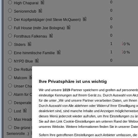
0
High Chaparal
0
Seniorenclub
0
Der Kopfgeldjäger (mit Steve McQueen)
0
Full House (mitn Joe Bologna)
0
Forsthaus Falkenau
1
0 %
Sliders
1
0 %
Eine himmlische Familie
0
NYPD Blue
0
Die Rettungsflieger
9
3 %
Malcom
Ihre Privatsphäre ist uns wichtig
0
Unser Charly
Wir und unsere
1019
-Partner speichern und greifen auf persone
0
Alarm für Cobra 11
eindeutige Kennungen auf Ihrem Gerät zu. Durch Auswahl von Akze
für die unter „Wir und unsere Partner verarbeiten Daten, um Ihnen
3
1 %
Desperate Housewives
Durch Auswahl von Alle ablehnen oder Widerruf Ihrer Einwilligung 
7
3 %
deaktiviert sind, sind manche Inhalte und Anzeigen möglicherweise 
Lost
dieses Menü jederzeit wieder aufrufen, um Ihre Einstellungen zu än
1
0 %
Max Headroom
Sie auf den Link Cookie-Einstellungen am unteren Rand der Webseit
unseres Website. Weitere Informationen finden Sie in unserer Dat
Die grüne Hornisse (Bruce Lee´s erste
0
Serienrolle...)
Sofern Ihre getroffenen Einstellungen auch Anbieter umfassen, die 