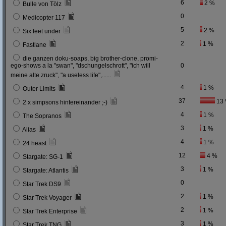
6
2 %
Bulle von Tölz
0
Medicopter 117
5
2 %
Six feet under
2
1 %
Fastlane
die ganzen doku-soaps, big brother-clone, promi-
ego-shows a la "swan", "dschungelschrott", "ich will
0
meine alte zruck", "a useless life",......
4
1 %
Outer Limits
37
13
2 x simpsons hintereinander ;-)
4
1 %
The Sopranos
3
1 %
Alias
4
1 %
24 heast
12
4 %
Stargate: SG-1
3
1 %
Stargate: Atlantis
0
Star Trek DS9
2
1 %
Star Trek Voyager
2
1 %
Star Trek Enterprise
3
1 %
Star Trek TNG