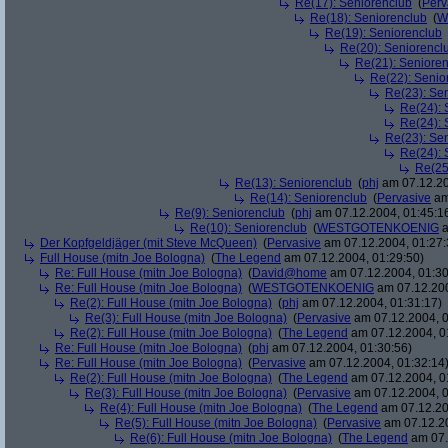
Re(17): Seniorenclub
(
Perv
Re(18): Seniorenclub
(
W
Re(19): Seniorenclub
Re(20): Seniorencl
Re(21): Seniore
Re(22): Senio
Re(23): Se
Re(24): 
Re(24): 
Re(23): Se
Re(24): 
Re(25
Re(13): Seniorenclub
(
phj
am 07.12.20
Re(14): Seniorenclub
(
Pervasive
am
Re(9): Seniorenclub
(
phj
am 07.12.2004, 01:45:1
Re(10): Seniorenclub
(
WESTGOTENKOENIG
a
Der Kopfgeldjäger (mit Steve McQueen)
(
Pervasive
am 07.12.2004, 01:27:
Full House (mitn Joe Bologna)
(
The Legend
am 07.12.2004, 01:29:50)
Re: Full House (mitn Joe Bologna)
(
David@home
am 07.12.2004, 01:30
Re: Full House (mitn Joe Bologna)
(
WESTGOTENKOENIG
am 07.12.200
Re(2): Full House (mitn Joe Bologna)
(
phj
am 07.12.2004, 01:31:17)
Re(3): Full House (mitn Joe Bologna)
(
Pervasive
am 07.12.2004, 0
Re(2): Full House (mitn Joe Bologna)
(
The Legend
am 07.12.2004, 0
Re: Full House (mitn Joe Bologna)
(
phj
am 07.12.2004, 01:30:56)
Re: Full House (mitn Joe Bologna)
(
Pervasive
am 07.12.2004, 01:32:14
Re(2): Full House (mitn Joe Bologna)
(
The Legend
am 07.12.2004, 0
Re(3): Full House (mitn Joe Bologna)
(
Pervasive
am 07.12.2004, 0
Re(4): Full House (mitn Joe Bologna)
(
The Legend
am 07.12.20
Re(5): Full House (mitn Joe Bologna)
(
Pervasive
am 07.12.20
Re(6): Full House (mitn Joe Bologna)
(
The Legend
am 07.