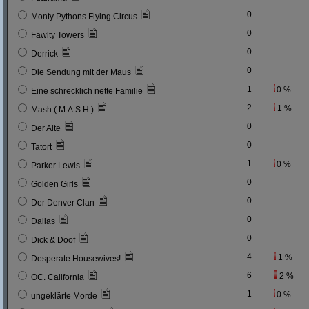
0
Monty Pythons Flying Circus
0
Fawlty Towers
0
Derrick
0
Die Sendung mit der Maus
1
0 %
Eine schrecklich nette Familie
2
1 %
Mash ( M.A.S.H.)
0
Der Alte
0
Tatort
1
0 %
Parker Lewis
0
Golden Girls
0
Der Denver Clan
0
Dallas
0
Dick & Doof
4
1 %
Desperate Housewives!
6
2 %
OC. California
1
0 %
ungeklärte Morde