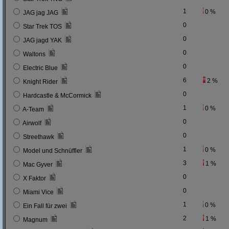
1
0 %
JAG jag JAG
0
Star Trek TOS
0
JAG jagd YAK
0
Waltons
0
Electric Blue
6
2 %
Knight Rider
0
Hardcastle & McCormick
1
0 %
A-Team
0
Airwolf
0
Streethawk
1
0 %
Model und Schnüffler
3
1 %
Mac Gyver
0
X Faktor
0
Miami Vice
1
0 %
Ein Fall für zwei
2
1 %
Magnum