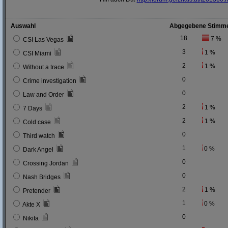
Auswahl
Abgegebene Stimm
18
7 %
CSI Las Vegas
3
1 %
CSI Miami
2
1 %
Without a trace
0
Crime investigation
0
Law and Order
2
1 %
7 Days
2
1 %
Cold case
0
Third watch
1
0 %
Dark Angel
0
Crossing Jordan
0
Nash Bridges
2
1 %
Pretender
1
0 %
Akte X
0
Nikita