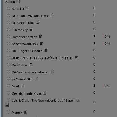
Serien
0
Kung Fu
0
Dr. Kolani - Arzt auf Hawai
0
Dr. Stefan Frank
0
6 in the city
1
0 %
Hart aber herzlich
1
0 %
Schwarzwaldklinik
0
Drei Engel für Charlie
0
Best: EIN SCHLOSS AM WÖRTHERSEE !!!!
0
Die Colbys
0
Die Wicherts von nebenan
0
77 Sunset Strip
1
0 %
Monk
0
Drei stahlharte Profis
Lois & Clark - The New Adventures of Superman
0
0
Mannix