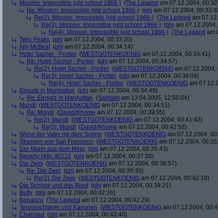
Mission: Impossible (old school 1966-)
(
The Legend
am 07.12.2004, 00:32
Re: Mission: Impossible (old school 1966-)
(
phj
am 07.12.2004, 00:33:4
Re(2): Mission: Impossible (old school 1966-)
(
The Legend
am 07.12.
Re(3): Mission: Impossible (old school 1966-)
(
phj
am 07.12.2004, 
Re(4): Mission: Impossible (old school 1966-)
(
The Legend
am 0
Twin Peaks
(
phj
am 07.12.2004, 00:33:20)
Ally McBeal
(
phj
am 07.12.2004, 00:34:14)
Hotel Sacher - Portier
(
WESTGOTENKOENIG
am 07.12.2004, 00:34:41)
Re: Hotel Sacher - Portier
(
phj
am 07.12.2004, 00:34:57)
Re(2): Hotel Sacher - Portier
(
WESTGOTENKOENIG
am 07.12.2004, 
Re(3): Hotel Sacher - Portier
(
phj
am 07.12.2004, 00:38:08)
Re(4): Hotel Sacher - Portier
(
WESTGOTENKOENIG
am 07.12.2
Einsatz in Manhattan
(
phj
am 07.12.2004, 00:34:49)
Re: Einsatz in Manhattan
(
Sajhtam
am 13.04.2005, 12:55:04)
Mundl
(
WESTGOTENKOENIG
am 07.12.2004, 00:34:51)
Re: Mundl
(
David@home
am 07.12.2004, 00:39:05)
Re(2): Mundl
(
WESTGOTENKOENIG
am 07.12.2004, 00:41:42)
Re(3): Mundl
(
David@home
am 07.12.2004, 00:42:53)
Wenn der Vater mit dem Sohne
(
WESTGOTENKOENIG
am 07.12.2004, 00:
Strassen von San Francisco
(
WESTGOTENKOENIG
am 07.12.2004, 00:35
Der Mann aus dem Meer
(
phj
am 07.12.2004, 00:35:43)
Beverly Hills 90210
(
phj
am 07.12.2004, 00:37:20)
Die Zwei
(
WESTGOTENKOENIG
am 07.12.2004, 00:38:57)
Re: Die Zwei
(
phj
am 07.12.2004, 00:39:30)
Re(2): Die Zwei
(
WESTGOTENKOENIG
am 07.12.2004, 00:42:18)
Die Schöne und das Biest
(
phj
am 07.12.2004, 00:39:21)
Buffy
(
phj
am 07.12.2004, 00:42:16)
Bonanza
(
The Legend
am 07.12.2004, 00:42:29)
Tennisschläger und Kanonen
(
WESTGOTENKOENIG
am 07.12.2004, 00:4
Charmed
(
phj
am 07.12.2004, 00:43:40)