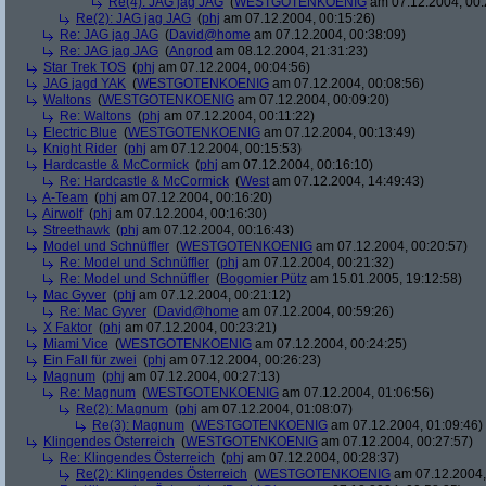
Re(4): JAG jag JAG
(
WESTGOTENKOENIG
am 07.12.2004, 00:
Re(2): JAG jag JAG
(
phj
am 07.12.2004, 00:15:26)
Re: JAG jag JAG
(
David@home
am 07.12.2004, 00:38:09)
Re: JAG jag JAG
(
Angrod
am 08.12.2004, 21:31:23)
Star Trek TOS
(
phj
am 07.12.2004, 00:04:56)
JAG jagd YAK
(
WESTGOTENKOENIG
am 07.12.2004, 00:08:56)
Waltons
(
WESTGOTENKOENIG
am 07.12.2004, 00:09:20)
Re: Waltons
(
phj
am 07.12.2004, 00:11:22)
Electric Blue
(
WESTGOTENKOENIG
am 07.12.2004, 00:13:49)
Knight Rider
(
phj
am 07.12.2004, 00:15:53)
Hardcastle & McCormick
(
phj
am 07.12.2004, 00:16:10)
Re: Hardcastle & McCormick
(
West
am 07.12.2004, 14:49:43)
A-Team
(
phj
am 07.12.2004, 00:16:20)
Airwolf
(
phj
am 07.12.2004, 00:16:30)
Streethawk
(
phj
am 07.12.2004, 00:16:43)
Model und Schnüffler
(
WESTGOTENKOENIG
am 07.12.2004, 00:20:57)
Re: Model und Schnüffler
(
phj
am 07.12.2004, 00:21:32)
Re: Model und Schnüffler
(
Bogomier Pütz
am 15.01.2005, 19:12:58)
Mac Gyver
(
phj
am 07.12.2004, 00:21:12)
Re: Mac Gyver
(
David@home
am 07.12.2004, 00:59:26)
X Faktor
(
phj
am 07.12.2004, 00:23:21)
Miami Vice
(
WESTGOTENKOENIG
am 07.12.2004, 00:24:25)
Ein Fall für zwei
(
phj
am 07.12.2004, 00:26:23)
Magnum
(
phj
am 07.12.2004, 00:27:13)
Re: Magnum
(
WESTGOTENKOENIG
am 07.12.2004, 01:06:56)
Re(2): Magnum
(
phj
am 07.12.2004, 01:08:07)
Re(3): Magnum
(
WESTGOTENKOENIG
am 07.12.2004, 01:09:46)
Klingendes Österreich
(
WESTGOTENKOENIG
am 07.12.2004, 00:27:57)
Re: Klingendes Österreich
(
phj
am 07.12.2004, 00:28:37)
Re(2): Klingendes Österreich
(
WESTGOTENKOENIG
am 07.12.2004,