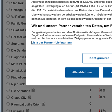
Angemessenheitsbeschlusses gem Art 45 DSGVO und ohne geeign
0
Star Trek TAS
so gilt Ihre Einwilligung auch hierfür (Art 49 Abs 1 lit a DSGVO). D
0
Chicago Hope
die USA. Es besteht insbesondere das Risiko, dass Ihre Daten du
Überwachungszwecken verarbeitet werden können, möglicherweis
1
0 %
V.I.P. (Pam A.)
können Sie abstellen, in dem Sie bei dem jeweiligen Anbieter in der 
1
0 %
Family Guy
Wir und unsere Partner verarbeiten Daten, um 
1
0 %
SG Atlantis
Endgeräteeigenschaften zur Identifikation aktiv abfragen. Verwen
Zugriff auf Informationen auf einem Endgerät. Personalisierte We
9
3 %
Hör mal wer da hämmert!
und der Performance von Inhalten, Zielgruppenforschung sowie E
Liste der Partner (Lieferanten)
4
1 %
Sopranos
2
1 %
Die Sendung ohne Namen
1
0 %
Diagnose Mord
Konfigurieren
0
Mord ist ihr Hobby
1
0 %
24 mit Jack Bauer
Alle ablehnen
15
5 %
King of queens
5
2 %
Nip / Tuck
1
0 %
Die Sopranos
1
0 %
Chaos City
0
Raumpatrouille Orion
2
1 %
Futurama