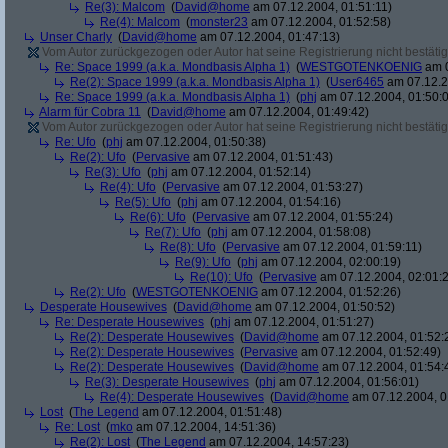
Re(3): Malcom
(
David@home
am 07.12.2004, 01:51:11)
Re(4): Malcom
(
monster23
am 07.12.2004, 01:52:58)
Unser Charly
(
David@home
am 07.12.2004, 01:47:13)
Vom Autor zurückgezogen oder Autor hat seine Registrierung nicht bestätig
Re: Space 1999 (a.k.a. Mondbasis Alpha 1)
(
WESTGOTENKOENIG
am 0
Re(2): Space 1999 (a.k.a. Mondbasis Alpha 1)
(
User6465
am 07.12.2
Re: Space 1999 (a.k.a. Mondbasis Alpha 1)
(
phj
am 07.12.2004, 01:50:
Alarm für Cobra 11
(
David@home
am 07.12.2004, 01:49:42)
Vom Autor zurückgezogen oder Autor hat seine Registrierung nicht bestätig
Re: Ufo
(
phj
am 07.12.2004, 01:50:38)
Re(2): Ufo
(
Pervasive
am 07.12.2004, 01:51:43)
Re(3): Ufo
(
phj
am 07.12.2004, 01:52:14)
Re(4): Ufo
(
Pervasive
am 07.12.2004, 01:53:27)
Re(5): Ufo
(
phj
am 07.12.2004, 01:54:16)
Re(6): Ufo
(
Pervasive
am 07.12.2004, 01:55:24)
Re(7): Ufo
(
phj
am 07.12.2004, 01:58:08)
Re(8): Ufo
(
Pervasive
am 07.12.2004, 01:59:11)
Re(9): Ufo
(
phj
am 07.12.2004, 02:00:19)
Re(10): Ufo
(
Pervasive
am 07.12.2004, 02:01:
Re(2): Ufo
(
WESTGOTENKOENIG
am 07.12.2004, 01:52:26)
Desperate Housewives
(
David@home
am 07.12.2004, 01:50:52)
Re: Desperate Housewives
(
phj
am 07.12.2004, 01:51:27)
Re(2): Desperate Housewives
(
David@home
am 07.12.2004, 01:52:
Re(2): Desperate Housewives
(
Pervasive
am 07.12.2004, 01:52:49)
Re(2): Desperate Housewives
(
David@home
am 07.12.2004, 01:54:
Re(3): Desperate Housewives
(
phj
am 07.12.2004, 01:56:01)
Re(4): Desperate Housewives
(
David@home
am 07.12.2004, 0
Lost
(
The Legend
am 07.12.2004, 01:51:48)
Re: Lost
(
mko
am 07.12.2004, 14:51:36)
Re(2): Lost
(
The Legend
am 07.12.2004, 14:57:23)