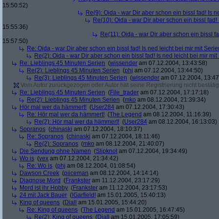
15:50:52)
Re(9): Oida - war Dir aber schon ein bissl fad! Is n
Re(10): Oida - war Dir aber schon ein bissl fad! 
15:55:36)
Re(11): Oida - war Dir aber schon ein bissl fa
15:57:50)
Re: Oida - war Dir aber schon ein bissl fad! Is ned leicht bei mir mit Serie
Re(2): Oida - war Dir aber schon ein bissl fad! Is ned leicht bei mir mit
Re: Lieblings 45 Minuten Serien
(
wissender
am 07.12.2004, 13:43:58)
Re(2): Lieblings 45 Minuten Serien
(
phj
am 07.12.2004, 13:44:50)
Re(3): Lieblings 45 Minuten Serien
(
wissender
am 07.12.2004, 13:47
Vom Autor zurückgezogen oder Autor hat seine Registrierung nicht bestätig
Re: Lieblings 45 Minuten Serien
(
File_trader
am 07.12.2004, 17:17:18)
Re(2): Lieblings 45 Minuten Serien
(
mko
am 08.12.2004, 21:39:34)
Hör mal wer da hämmert!
(
User284
am 07.12.2004, 17:30:43)
Re: Hör mal wer da hämmert!
(
The Legend
am 08.12.2004, 11:16:39)
Re(2): Hör mal wer da hämmert!
(
User284
am 08.12.2004, 16:13:03)
Sopranos
(
chinaski
am 07.12.2004, 18:10:37)
Re: Sopranos
(
chinaski
am 07.12.2004, 18:11:46)
Re(2): Sopranos
(
mko
am 08.12.2004, 21:40:07)
Die Sendung ohne Namen
(
Slipknot
am 07.12.2004, 19:34:49)
Wo is
(
vex
am 07.12.2004, 21:34:42)
Re: Wo is
(
phj
am 08.12.2004, 01:08:54)
Dawson Creek
(
piiceman
am 08.12.2004, 14:14:14)
Diagnose Mord
(
Frankster
am 11.12.2004, 23:17:29)
Mord ist ihr Hobby
(
Frankster
am 11.12.2004, 23:17:53)
24 mit Jack Bauer
(
!Garfield!
am 15.01.2005, 15:40:13)
King of queens
(
Diall
am 15.01.2005, 15:44:20)
Re: King of queens
(
The Legend
am 15.01.2005, 16:47:45)
Re(2): King of queens
(
Diall
am 15.01.2005, 17:05:59)