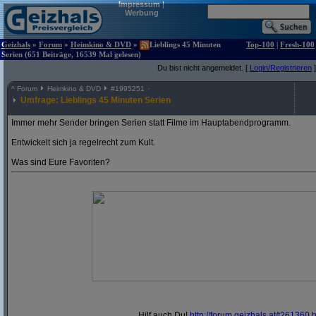
Impressum
|
Werbung
Geizhals
»
Forum
»
Heimkino & DVD
»
Lieblings 45 Minuten
Top-100
|
Fresh-100
Serien (651 Beiträge, 16539 Mal gelesen)
Du bist nicht angemeldet. [
Login/Registrieren
]
^
Forum
Heimkino & DVD
#
1995251
Umfrage: Lieblings 45 Minuten Serien
Immer mehr Sender bringen Serien statt Filme im Hauptabendprogramm.
Entwickelt sich ja regelrecht zum Kult.
Was sind Eure Favoriten?
Hilf auch Du!
http:/
/
forum.geizhals.at/
t261360.h