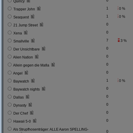
0
Quincy
1
0 %
Trapper John
1
0 %
Seaquest
0
21 Jump Street
0
Xena
7
3 %
Smallville
0
Der Unsichtbare
0
Alien Nation
0
Allein gegen die Mafia
0
Angel
1
0 %
Baywatch
0
Baywatch nights
0
Dallas
0
Dynasty
0
Der Chef
0
Hawaii 5-0
Als Strupfhosenträger: ALLE Aaron SPELLING-
0