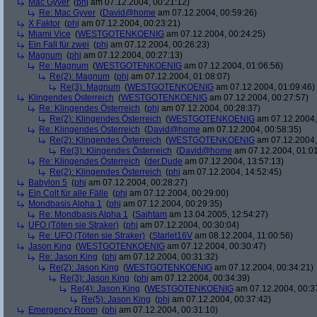
Mac Gyver
(
phj
am 07.12.2004, 00:21:12)
Re: Mac Gyver
(
David@home
am 07.12.2004, 00:59:26)
X Faktor
(
phj
am 07.12.2004, 00:23:21)
Miami Vice
(
WESTGOTENKOENIG
am 07.12.2004, 00:24:25)
Ein Fall für zwei
(
phj
am 07.12.2004, 00:26:23)
Magnum
(
phj
am 07.12.2004, 00:27:13)
Re: Magnum
(
WESTGOTENKOENIG
am 07.12.2004, 01:06:56)
Re(2): Magnum
(
phj
am 07.12.2004, 01:08:07)
Re(3): Magnum
(
WESTGOTENKOENIG
am 07.12.2004, 01:09:46)
Klingendes Österreich
(
WESTGOTENKOENIG
am 07.12.2004, 00:27:57)
Re: Klingendes Österreich
(
phj
am 07.12.2004, 00:28:37)
Re(2): Klingendes Österreich
(
WESTGOTENKOENIG
am 07.12.2004,
Re: Klingendes Österreich
(
David@home
am 07.12.2004, 00:58:35)
Re(2): Klingendes Österreich
(
WESTGOTENKOENIG
am 07.12.2004,
Re(3): Klingendes Österreich
(
David@home
am 07.12.2004, 01:01
Re: Klingendes Österreich
(
der.Dude
am 07.12.2004, 13:57:13)
Re(2): Klingendes Österreich
(
phj
am 07.12.2004, 14:52:45)
Babylon 5
(
phj
am 07.12.2004, 00:28:27)
Ein Colt für alle Fälle
(
phj
am 07.12.2004, 00:29:00)
Mondbasis Alpha 1
(
phj
am 07.12.2004, 00:29:35)
Re: Mondbasis Alpha 1
(
Sajhtam
am 13.04.2005, 12:54:27)
UFO (Töten sie Straker)
(
phj
am 07.12.2004, 00:30:04)
Re: UFO (Töten sie Straker)
(
Starlet16V
am 08.12.2004, 11:00:56)
Jason King
(
WESTGOTENKOENIG
am 07.12.2004, 00:30:47)
Re: Jason King
(
phj
am 07.12.2004, 00:31:32)
Re(2): Jason King
(
WESTGOTENKOENIG
am 07.12.2004, 00:34:21)
Re(3): Jason King
(
phj
am 07.12.2004, 00:34:39)
Re(4): Jason King
(
WESTGOTENKOENIG
am 07.12.2004, 00:3
Re(5): Jason King
(
phj
am 07.12.2004, 00:37:42)
Emergency Room
(
phj
am 07.12.2004, 00:31:10)