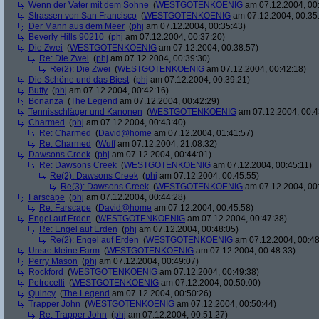
Wenn der Vater mit dem Sohne
(
WESTGOTENKOENIG
am 07.12.2004, 00:
Strassen von San Francisco
(
WESTGOTENKOENIG
am 07.12.2004, 00:35
Der Mann aus dem Meer
(
phj
am 07.12.2004, 00:35:43)
Beverly Hills 90210
(
phj
am 07.12.2004, 00:37:20)
Die Zwei
(
WESTGOTENKOENIG
am 07.12.2004, 00:38:57)
Re: Die Zwei
(
phj
am 07.12.2004, 00:39:30)
Re(2): Die Zwei
(
WESTGOTENKOENIG
am 07.12.2004, 00:42:18)
Die Schöne und das Biest
(
phj
am 07.12.2004, 00:39:21)
Buffy
(
phj
am 07.12.2004, 00:42:16)
Bonanza
(
The Legend
am 07.12.2004, 00:42:29)
Tennisschläger und Kanonen
(
WESTGOTENKOENIG
am 07.12.2004, 00:4
Charmed
(
phj
am 07.12.2004, 00:43:40)
Re: Charmed
(
David@home
am 07.12.2004, 01:41:57)
Re: Charmed
(
Wuff
am 07.12.2004, 21:08:32)
Dawsons Creek
(
phj
am 07.12.2004, 00:44:01)
Re: Dawsons Creek
(
WESTGOTENKOENIG
am 07.12.2004, 00:45:11)
Re(2): Dawsons Creek
(
phj
am 07.12.2004, 00:45:55)
Re(3): Dawsons Creek
(
WESTGOTENKOENIG
am 07.12.2004, 00
Farscape
(
phj
am 07.12.2004, 00:44:28)
Re: Farscape
(
David@home
am 07.12.2004, 00:45:58)
Engel auf Erden
(
WESTGOTENKOENIG
am 07.12.2004, 00:47:38)
Re: Engel auf Erden
(
phj
am 07.12.2004, 00:48:05)
Re(2): Engel auf Erden
(
WESTGOTENKOENIG
am 07.12.2004, 00:48
Unsre kleine Farm
(
WESTGOTENKOENIG
am 07.12.2004, 00:48:33)
Perry Mason
(
phj
am 07.12.2004, 00:49:07)
Rockford
(
WESTGOTENKOENIG
am 07.12.2004, 00:49:38)
Petrocelli
(
WESTGOTENKOENIG
am 07.12.2004, 00:50:00)
Quincy
(
The Legend
am 07.12.2004, 00:50:26)
Trapper John
(
WESTGOTENKOENIG
am 07.12.2004, 00:50:44)
Re: Trapper John
(
phj
am 07.12.2004, 00:51:27)