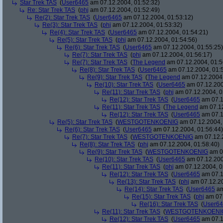
Star Trek TAS
(
User6465
am 07.12.2004, 01:52:32)
Re: Star Trek TAS
(
phj
am 07.12.2004, 01:52:49)
Re(2): Star Trek TAS
(
User6465
am 07.12.2004, 01:53:12)
Re(3): Star Trek TAS
(
phj
am 07.12.2004, 01:53:32)
Re(4): Star Trek TAS
(
User6465
am 07.12.2004, 01:54:21)
Re(5): Star Trek TAS
(
phj
am 07.12.2004, 01:54:56)
Re(6): Star Trek TAS
(
User6465
am 07.12.2004, 01:55:25)
Re(7): Star Trek TAS
(
phj
am 07.12.2004, 01:56:17)
Re(7): Star Trek TAS
(
The Legend
am 07.12.2004, 01:5
Re(8): Star Trek TAS
(
User6465
am 07.12.2004, 01:
Re(9): Star Trek TAS
(
The Legend
am 07.12.2004,
Re(10): Star Trek TAS
(
User6465
am 07.12.200
Re(11): Star Trek TAS
(
phj
am 07.12.2004, 0
Re(12): Star Trek TAS
(
User6465
am 07.1
Re(11): Star Trek TAS
(
The Legend
am 07.12
Re(12): Star Trek TAS
(
User6465
am 07.1
Re(5): Star Trek TAS
(
WESTGOTENKOENIG
am 07.12.2004, 
Re(6): Star Trek TAS
(
User6465
am 07.12.2004, 01:56:44)
Re(7): Star Trek TAS
(
WESTGOTENKOENIG
am 07.12.2
Re(8): Star Trek TAS
(
phj
am 07.12.2004, 01:58:40)
Re(9): Star Trek TAS
(
WESTGOTENKOENIG
am 07
Re(10): Star Trek TAS
(
User6465
am 07.12.200
Re(11): Star Trek TAS
(
phj
am 07.12.2004, 0
Re(12): Star Trek TAS
(
User6465
am 07.1
Re(13): Star Trek TAS
(
phj
am 07.12.20
Re(14): Star Trek TAS
(
User6465
am
Re(15): Star Trek TAS
(
phj
am 07.
Re(16): Star Trek TAS
(
User6
Re(11): Star Trek TAS
(
WESTGOTENKOENI
Re(12): Star Trek TAS
(
User6465
am 07.1