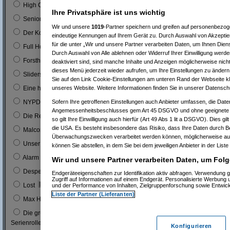
0
High Chaparal
Ihre Privatsphäre ist uns wichtig
0
Seniorenclub
Wir und unsere
1019
-Partner speichern und greifen auf personenbezo
0
Der Kopfgeldjäger (mit Steve McQueen)
eindeutige Kennungen auf Ihrem Gerät zu. Durch Auswahl von Akzeptier
für die unter „Wir und unsere Partner verarbeiten Daten, um Ihnen Dien
0
Full House (mitn Joe Bologna)
Durch Auswahl von Alle ablehnen oder Widerruf Ihrer Einwilligung werde
0
Forsthaus Falkenau
deaktiviert sind, sind manche Inhalte und Anzeigen möglicherweise nicht
dieses Menü jederzeit wieder aufrufen, um Ihre Einstellungen zu ändern 
1
0 %
Sliders
Sie auf den Link Cookie-Einstellungen am unteren Rand der Webseite kli
1
0 %
unseres Website. Weitere Informationen finden Sie in unserer Datensch
Eine himmlische Familie
0
Sofern Ihre getroffenen Einstellungen auch Anbieter umfassen, die Daten
NYPD Blue
Angemessenheitsbeschlusses gem Art 45 DSGVO und ohne geeignete G
0
Die Rettungsflieger
so gilt Ihre Einwilligung auch hierfür (Art 49 Abs 1 lit a DSGVO). Dies gi
die USA. Es besteht insbesondere das Risiko, dass Ihre Daten durch B
9
3 %
Malcom
Überwachungszwecken verarbeitet werden können, möglicherweise auc
0
Unser Charly
können Sie abstellen, in dem Sie bei dem jeweiligen Anbieter in der Liste
0
Alarm für Cobra 11
Wir und unsere Partner verarbeiten Daten, um Folg
3
1 %
Desperate Housewives
Endgeräteeigenschaften zur Identifikation aktiv abfragen. Verwendung 
Zugriff auf Informationen auf einem Endgerät. Personalisierte Werbung
7
3 %
Lost
und der Performance von Inhalten, Zielgruppenforschung sowie Entwic
Liste der Partner (Lieferanten)
1
0 %
Max Headroom
Die grüne Hornisse (Bruce Lee´s erste
0
Serienrolle...)
Konfigurieren