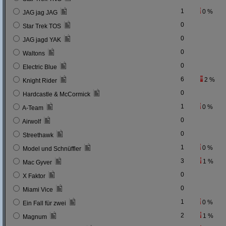
1
0 %
JAG jag JAG
0
Star Trek TOS
0
JAG jagd YAK
0
Waltons
0
Electric Blue
6
2 %
Knight Rider
0
Hardcastle & McCormick
1
0 %
A-Team
0
Airwolf
0
Streethawk
1
0 %
Model und Schnüffler
3
1 %
Mac Gyver
0
X Faktor
0
Miami Vice
1
0 %
Ein Fall für zwei
2
1 %
Magnum