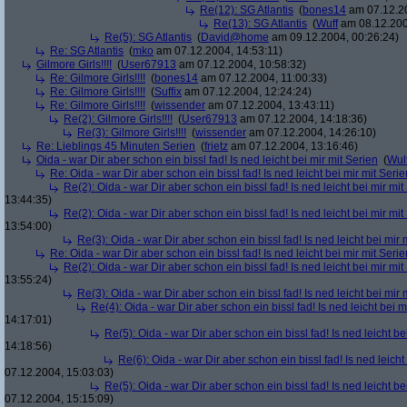
Re(12): SG Atlantis
(
bones14
am 07.12.20
Re(13): SG Atlantis
(
Wuff
am 08.12.200
Re(5): SG Atlantis
(
David@home
am 09.12.2004, 00:26:24)
Re: SG Atlantis
(
mko
am 07.12.2004, 14:53:11)
Gilmore Girls!!!!
(
User67913
am 07.12.2004, 10:58:32)
Re: Gilmore Girls!!!!
(
bones14
am 07.12.2004, 11:00:33)
Re: Gilmore Girls!!!!
(
Suffix
am 07.12.2004, 12:24:24)
Re: Gilmore Girls!!!!
(
wissender
am 07.12.2004, 13:43:11)
Re(2): Gilmore Girls!!!!
(
User67913
am 07.12.2004, 14:18:36)
Re(3): Gilmore Girls!!!!
(
wissender
am 07.12.2004, 14:26:10)
Re: Lieblings 45 Minuten Serien
(
frietz
am 07.12.2004, 13:16:46)
Oida - war Dir aber schon ein bissl fad! Is ned leicht bei mir mit Serien
(
Wul
Re: Oida - war Dir aber schon ein bissl fad! Is ned leicht bei mir mit Serie
Re(2): Oida - war Dir aber schon ein bissl fad! Is ned leicht bei mir mit
13:44:35)
Re(2): Oida - war Dir aber schon ein bissl fad! Is ned leicht bei mir mit
13:54:00)
Re(3): Oida - war Dir aber schon ein bissl fad! Is ned leicht bei mir 
Re: Oida - war Dir aber schon ein bissl fad! Is ned leicht bei mir mit Serie
Re(2): Oida - war Dir aber schon ein bissl fad! Is ned leicht bei mir mit
13:55:24)
Re(3): Oida - war Dir aber schon ein bissl fad! Is ned leicht bei mir 
Re(4): Oida - war Dir aber schon ein bissl fad! Is ned leicht bei m
14:17:01)
Re(5): Oida - war Dir aber schon ein bissl fad! Is ned leicht be
14:18:56)
Re(6): Oida - war Dir aber schon ein bissl fad! Is ned leicht
07.12.2004, 15:03:03)
Re(5): Oida - war Dir aber schon ein bissl fad! Is ned leicht be
07.12.2004, 15:15:09)