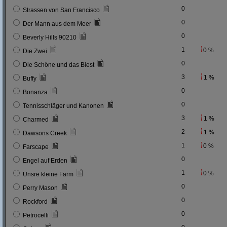
0
Strassen von San Francisco
0
Der Mann aus dem Meer
0
Beverly Hills 90210
1
0 %
Die Zwei
0
Die Schöne und das Biest
3
1 %
Buffy
0
Bonanza
0
Tennisschläger und Kanonen
3
1 %
Charmed
2
1 %
Dawsons Creek
1
0 %
Farscape
0
Engel auf Erden
1
0 %
Unsre kleine Farm
0
Perry Mason
0
Rockford
0
Petrocelli