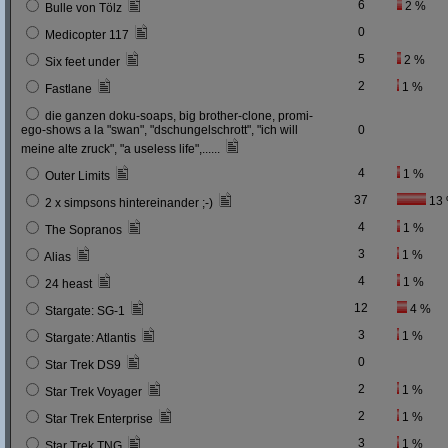
6
2 %
Bulle von Tölz
0
Medicopter 117
5
2 %
Six feet under
2
1 %
Fastlane
die ganzen doku-soaps, big brother-clone, promi-
ego-shows a la "swan", "dschungelschrott", "ich will
0
meine alte zruck", "a useless life",......
4
1 %
Outer Limits
37
13
2 x simpsons hintereinander ;-)
4
1 %
The Sopranos
3
1 %
Alias
4
1 %
24 heast
12
4 %
Stargate: SG-1
3
1 %
Stargate: Atlantis
0
Star Trek DS9
2
1 %
Star Trek Voyager
2
1 %
Star Trek Enterprise
3
1 %
Star Trek TNG