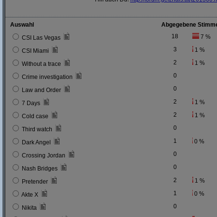
Auswahl
Abgegebene Stimm
18
7 %
CSI Las Vegas
3
1 %
CSI Miami
2
1 %
Without a trace
0
Crime investigation
0
Law and Order
2
1 %
7 Days
2
1 %
Cold case
0
Third watch
1
0 %
Dark Angel
0
Crossing Jordan
0
Nash Bridges
2
1 %
Pretender
1
0 %
Akte X
0
Nikita