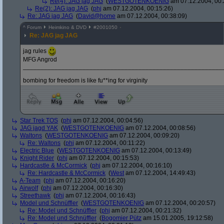
Re(4): JAG jag JAG
(
WESTGOTENKOENIG
am 07.12.2004, 00:
Re(2): JAG jag JAG
(
phj
am 07.12.2004, 00:15:26)
Re: JAG jag JAG
(
David@home
am 07.12.2004, 00:38:09)
^
Forum
Heimkino & DVD
#
2001050
Re: JAG jag JAG
jag rules
MFG Angrod
_________________________________________________________
bombing for freedom is like fu**ing for virginity
Star Trek TOS
(
phj
am 07.12.2004, 00:04:56)
JAG jagd YAK
(
WESTGOTENKOENIG
am 07.12.2004, 00:08:56)
Waltons
(
WESTGOTENKOENIG
am 07.12.2004, 00:09:20)
Re: Waltons
(
phj
am 07.12.2004, 00:11:22)
Electric Blue
(
WESTGOTENKOENIG
am 07.12.2004, 00:13:49)
Knight Rider
(
phj
am 07.12.2004, 00:15:53)
Hardcastle & McCormick
(
phj
am 07.12.2004, 00:16:10)
Re: Hardcastle & McCormick
(
West
am 07.12.2004, 14:49:43)
A-Team
(
phj
am 07.12.2004, 00:16:20)
Airwolf
(
phj
am 07.12.2004, 00:16:30)
Streethawk
(
phj
am 07.12.2004, 00:16:43)
Model und Schnüffler
(
WESTGOTENKOENIG
am 07.12.2004, 00:20:57)
Re: Model und Schnüffler
(
phj
am 07.12.2004, 00:21:32)
Re: Model und Schnüffler
(
Bogomier Pütz
am 15.01.2005, 19:12:58)