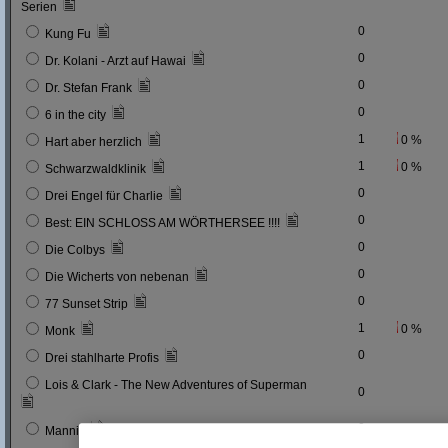
Serien
0
Kung Fu
0
Dr. Kolani - Arzt auf Hawai
0
Dr. Stefan Frank
0
6 in the city
1
0 %
Hart aber herzlich
1
0 %
Schwarzwaldklinik
0
Drei Engel für Charlie
0
Best: EIN SCHLOSS AM WÖRTHERSEE !!!!
0
Die Colbys
0
Die Wicherts von nebenan
0
77 Sunset Strip
1
0 %
Monk
0
Drei stahlharte Profis
Lois & Clark - The New Adventures of Superman
0
0
Mannix