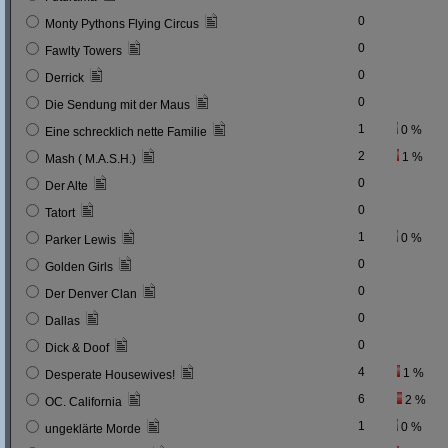
0
Monty Pythons Flying Circus
0
Fawlty Towers
0
Derrick
0
Die Sendung mit der Maus
1
0 %
Eine schrecklich nette Familie
2
1 %
Mash ( M.A.S.H.)
0
Der Alte
0
Tatort
1
0 %
Parker Lewis
0
Golden Girls
0
Der Denver Clan
0
Dallas
0
Dick & Doof
4
1 %
Desperate Housewives!
6
2 %
OC. California
1
0 %
ungeklärte Morde