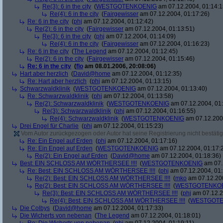
Re(3): 6 in the city
(
WESTGOTENKOENIG
am 07.12.2004, 01:14:1
Re(4): 6 in the city
(
Fairgewisser
am 07.12.2004, 01:17:26)
Re: 6 in the city
(
phj
am 07.12.2004, 01:12:42)
Re(2): 6 in the city
(
Fairgewisser
am 07.12.2004, 01:13:51)
Re(3): 6 in the city
(
phj
am 07.12.2004, 01:14:09)
Re(4): 6 in the city
(
Fairgewisser
am 07.12.2004, 01:16:23)
Re: 6 in the city
(
The Legend
am 07.12.2004, 01:12:45)
Re(2): 6 in the city
(
Fairgewisser
am 07.12.2004, 01:15:46)
Re: 6 in the city
(
flo
am 08.01.2006, 20:08:06)
Hart aber herzlich
(
David@home
am 07.12.2004, 01:12:35)
Re: Hart aber herzlich
(
phj
am 07.12.2004, 01:13:15)
Schwarzwaldklinik
(
WESTGOTENKOENIG
am 07.12.2004, 01:13:40)
Re: Schwarzwaldklinik
(
phj
am 07.12.2004, 01:13:58)
Re(2): Schwarzwaldklinik
(
WESTGOTENKOENIG
am 07.12.2004, 01:
Re(3): Schwarzwaldklinik
(
phj
am 07.12.2004, 01:16:55)
Re(4): Schwarzwaldklinik
(
WESTGOTENKOENIG
am 07.12.2004
Drei Engel für Charlie
(
phj
am 07.12.2004, 01:15:23)
Vom Autor zurückgezogen oder Autor hat seine Registrierung nicht bestätig
Re: Ein Engel auf Erden
(
phj
am 07.12.2004, 01:17:16)
Re: Ein Engel auf Erden
(
WESTGOTENKOENIG
am 07.12.2004, 01:17:
Re(2): Ein Engel auf Erden
(
David@home
am 07.12.2004, 01:18:36)
Best: EIN SCHLOSS AM WÖRTHERSEE !!!!
(
WESTGOTENKOENIG
am 07.
Re: Best: EIN SCHLOSS AM WÖRTHERSEE !!!!
(
phj
am 07.12.2004, 01:
Re(2): Best: EIN SCHLOSS AM WÖRTHERSEE !!!!
(
mko
am 07.12.200
Re(2): Best: EIN SCHLOSS AM WÖRTHERSEE !!!!
(
WESTGOTENKO
Re(3): Best: EIN SCHLOSS AM WÖRTHERSEE !!!!
(
phj
am 07.12.2
Re(4): Best: EIN SCHLOSS AM WÖRTHERSEE !!!!
(
WESTGOTE
Die Colbys
(
David@home
am 07.12.2004, 01:17:33)
Die Wicherts von nebenan
(
The Legend
am 07.12.2004, 01:18:01)