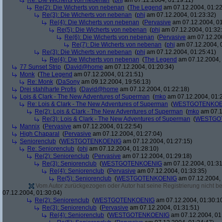
Re: Die Wicherts von nebenan
(
phj
am 07.12.2004, 01:19:11)
Re(2): Die Wicherts von nebenan
(
The Legend
am 07.12.2004, 01:22
Re(3): Die Wicherts von nebenan
(
phj
am 07.12.2004, 01:23:32)
Re(4): Die Wicherts von nebenan
(
Pervasive
am 07.12.2004, 01
Re(5): Die Wicherts von nebenan
(
phj
am 07.12.2004, 01:32
Re(6): Die Wicherts von nebenan
(
Pervasive
am 07.12.200
Re(7): Die Wicherts von nebenan
(
phj
am 07.12.2004, 
Re(3): Die Wicherts von nebenan
(
phj
am 07.12.2004, 01:25:41)
Re(4): Die Wicherts von nebenan
(
The Legend
am 07.12.2004, 
77 Sunset Strip
(
David@home
am 07.12.2004, 01:20:34)
Monk
(
The Legend
am 07.12.2004, 01:21:51)
Re: Monk
(
DaSony
am 09.12.2004, 19:56:13)
Drei stahlharte Profis
(
David@home
am 07.12.2004, 01:22:18)
Lois & Clark - The New Adventures of Superman
(
mko
am 07.12.2004, 01:
Re: Lois & Clark - The New Adventures of Superman
(
WESTGOTENKOE
Re(2): Lois & Clark - The New Adventures of Superman
(
mko
am 07.1
Re(3): Lois & Clark - The New Adventures of Superman
(
WESTGO
Mannix
(
Pervasive
am 07.12.2004, 01:22:54)
High Chaparal
(
Pervasive
am 07.12.2004, 01:27:04)
Seniorenclub
(
WESTGOTENKOENIG
am 07.12.2004, 01:27:15)
Re: Seniorenclub
(
phj
am 07.12.2004, 01:28:10)
Re(2): Seniorenclub
(
Pervasive
am 07.12.2004, 01:29:18)
Re(3): Seniorenclub
(
WESTGOTENKOENIG
am 07.12.2004, 01:31
Re(4): Seniorenclub
(
Pervasive
am 07.12.2004, 01:33:35)
Re(5): Seniorenclub
(
WESTGOTENKOENIG
am 07.12.2004, 
Vom Autor zurückgezogen oder Autor hat seine Registrierung nicht bes
07.12.2004, 01:30:04)
Re(2): Seniorenclub
(
WESTGOTENKOENIG
am 07.12.2004, 01:30:1
Re(3): Seniorenclub
(
Pervasive
am 07.12.2004, 01:31:51)
Re(4): Seniorenclub
(
WESTGOTENKOENIG
am 07.12.2004, 01