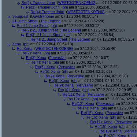
Re(2): Trapper John
(
WESTGOTENKOENIG
am 07.12.2004, 00:53:0
Re(3): Trapper John
(
phj
am 07.12.2004, 00:53:40)
Re(4): Trapper John
(
WESTGOTENKOENIG
am 07.12.2004, 00
Seaquest
(
David@home
am 07.12.2004, 00:50:54)
21 Jump Street
(
The Legend
am 07.12.2004, 00:52:20)
Re: 21 Jump Street
(
phj
am 07.12.2004, 00:53:12)
Re(2): 21 Jump Street
(
The Legend
am 07.12.2004, 00:56:30)
Re(3): 21 Jump Street
(
phj
am 07.12.2004, 00:56:54)
Re(4): 21 Jump Street
(
The Legend
am 07.12.2004, 00:58:25)
Xena
(
phj
am 07.12.2004, 00:54:18)
Re: Xena
(
WESTGOTENKOENIG
am 07.12.2004, 00:55:46)
Re(2): Xena
(
phj
am 07.12.2004, 00:56:37)
Re(3): Xena
(
Pervasive
am 07.12.2004, 02:10:07)
Re(4): Xena
(
phj
am 07.12.2004, 02:12:40)
Re(5): Xena
(
Pervasive
am 07.12.2004, 02:13:32)
Re(6): Xena
(
phj
am 07.12.2004, 02:15:02)
Re(7): Xena
(
Pervasive
am 07.12.2004, 02:16:20)
Re(8): Xena
(
phj
am 07.12.2004, 02:16:51)
Re(9): Xena
(
Pervasive
am 07.12.2004, 02:18:00)
Re(10): Xena
(
phj
am 07.12.2004, 02:19:05)
Re(11): Xena
(
Pervasive
am 07.12.2004, 02
Re(12): Xena
(
phj
am 07.12.2004, 02:20:
Re(13): Xena
(
Pervasive
am 07.12.200
Re(14): Xena
(
phj
am 07.12.2004, 0
Re(15): Xena
(
Pervasive
am 07.1
Re(16): Xena
(
phj
am 07.12.20
Re(17): Xena
(
Pervasive
am
Re(18): Xena
(
phj
am 07.
Re(19): Xena
(
Pervas
Re(20): Xena
(
phj
a