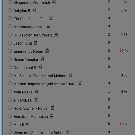
2
1 %
Klingendes Österreich
2
1 %
Babylon 5
0
Ein Colt für alle Fälle
0
Mondbasis Alpha 1
2
1 %
UFO (Töten sie Straker)
0
Jason King
5
2 %
Emergency Room
0
Simon Templar
0
Department S
1
0 %
Mit Schirm, Charme und Melone
0
Mission: Impossible (old school 1966-)
1
0 %
Twin Peaks
0
Ally McBeal
0
Hotel Sacher - Portier
0
Einsatz in Manhattan
6
2 %
Mundl
0
Wenn der Vater mit dem Sohne