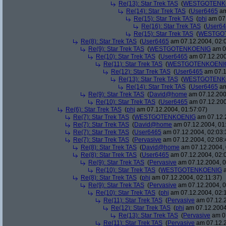
Re(13): Star Trek TAS
(
WESTGOTENK
Re(14): Star Trek TAS
(
User6465
am
Re(15): Star Trek TAS
(
phj
am 07.
Re(16): Star Trek TAS
(
User6
Re(15): Star Trek TAS
(
WESTGO
Re(8): Star Trek TAS
(
User6465
am 07.12.2004, 02:
Re(9): Star Trek TAS
(
WESTGOTENKOENIG
am 07
Re(10): Star Trek TAS
(
User6465
am 07.12.200
Re(11): Star Trek TAS
(
WESTGOTENKOENI
Re(12): Star Trek TAS
(
User6465
am 07.1
Re(13): Star Trek TAS
(
WESTGOTENK
Re(14): Star Trek TAS
(
User6465
am
Re(9): Star Trek TAS
(
David@home
am 07.12.200
Re(10): Star Trek TAS
(
User6465
am 07.12.200
Re(6): Star Trek TAS
(
phj
am 07.12.2004, 01:57:07)
Re(7): Star Trek TAS
(
WESTGOTENKOENIG
am 07.12.2
Re(7): Star Trek TAS
(
David@home
am 07.12.2004, 01
Re(7): Star Trek TAS
(
User6465
am 07.12.2004, 02:03:
Re(7): Star Trek TAS
(
Pervasive
am 07.12.2004, 02:08:
Re(8): Star Trek TAS
(
David@home
am 07.12.2004, 
Re(8): Star Trek TAS
(
User6465
am 07.12.2004, 02:
Re(9): Star Trek TAS
(
Pervasive
am 07.12.2004, 0
Re(10): Star Trek TAS
(
WESTGOTENKOENIG
a
Re(8): Star Trek TAS
(
phj
am 07.12.2004, 02:11:37)
Re(9): Star Trek TAS
(
Pervasive
am 07.12.2004, 0
Re(10): Star Trek TAS
(
phj
am 07.12.2004, 02:
Re(11): Star Trek TAS
(
Pervasive
am 07.12.2
Re(12): Star Trek TAS
(
phj
am 07.12.2004
Re(13): Star Trek TAS
(
Pervasive
am 07
Re(11): Star Trek TAS
(
Pervasive
am 07.12.2