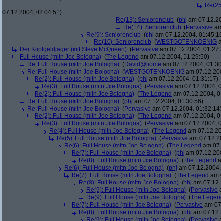
Re(25
07.12.2004, 02:04:51)
Re(13): Seniorenclub
(
phj
am 07.12.20
Re(14): Seniorenclub
(
Pervasive
am
Re(9): Seniorenclub
(
phj
am 07.12.2004, 01:45:1
Re(10): Seniorenclub
(
WESTGOTENKOENIG
a
Der Kopfgeldjäger (mit Steve McQueen)
(
Pervasive
am 07.12.2004, 01:27:
Full House (mitn Joe Bologna)
(
The Legend
am 07.12.2004, 01:29:50)
Re: Full House (mitn Joe Bologna)
(
David@home
am 07.12.2004, 01:30
Re: Full House (mitn Joe Bologna)
(
WESTGOTENKOENIG
am 07.12.200
Re(2): Full House (mitn Joe Bologna)
(
phj
am 07.12.2004, 01:31:17)
Re(3): Full House (mitn Joe Bologna)
(
Pervasive
am 07.12.2004, 0
Re(2): Full House (mitn Joe Bologna)
(
The Legend
am 07.12.2004, 0
Re: Full House (mitn Joe Bologna)
(
phj
am 07.12.2004, 01:30:56)
Re: Full House (mitn Joe Bologna)
(
Pervasive
am 07.12.2004, 01:32:14
Re(2): Full House (mitn Joe Bologna)
(
The Legend
am 07.12.2004, 0
Re(3): Full House (mitn Joe Bologna)
(
Pervasive
am 07.12.2004, 0
Re(4): Full House (mitn Joe Bologna)
(
The Legend
am 07.12.20
Re(5): Full House (mitn Joe Bologna)
(
Pervasive
am 07.12.20
Re(6): Full House (mitn Joe Bologna)
(
The Legend
am 07.
Re(7): Full House (mitn Joe Bologna)
(
phj
am 07.12.200
Re(8): Full House (mitn Joe Bologna)
(
The Legend
a
Re(6): Full House (mitn Joe Bologna)
(
phj
am 07.12.2004,
Re(7): Full House (mitn Joe Bologna)
(
The Legend
am 0
Re(8): Full House (mitn Joe Bologna)
(
phj
am 07.12.
Re(9): Full House (mitn Joe Bologna)
(
Pervasive
a
Re(9): Full House (mitn Joe Bologna)
(
The Legen
Re(7): Full House (mitn Joe Bologna)
(
Pervasive
am 07.
Re(8): Full House (mitn Joe Bologna)
(
phj
am 07.12.
Re(9): Full House (mitn Joe Bologna)
(
Pervasive
a