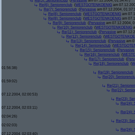
Re(5): Seniorenclub
(
Pervasive
am 07.12.2004, 01:34:47)
Re(6): Seniorenclub
(
WESTGOTENKOENIG
am 07.12.200
Re(7): Seniorenclub
(
Pervasive
am 07.12.2004, 01:37:
Re(8): Seniorenclub
(
WESTGOTENKOENIG
am 07.1
Re(8): Seniorenclub
(
WESTGOTENKOENIG
am 07.1
Re(9): Seniorenclub
(
Pervasive
am 07.12.2004, 0
Re(10): Seniorenclub
(
WESTGOTENKOENIG
a
Re(11): Seniorenclub
(
Pervasive
am 07.12.2
Re(12): Seniorenclub
(
WESTGOTENKOE
Re(13): Seniorenclub
(
Pervasive
am 07
Re(14): Seniorenclub
(
WESTGOTE
Re(15): Seniorenclub
(
Pervasive
Re(16): Seniorenclub
(
WESTG
Re(17): Seniorenclub
(
Perv
Re(18): Seniorenclub
(
W
01:56:38)
Re(19): Seniorenclub
Re(20): Seniorencl
01:59:02)
Re(21): Seniore
Re(22): Senio
07.12.2004, 02:00:53)
Re(23): Se
Re(24): 
07.12.2004, 02:03:11)
Re(24): 
02:04:26)
Re(23): Se
02:02:03)
Re(24): 
07.12.2004, 02:03:40)