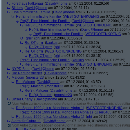
Forsthaus Falkenau
(
David@home
am 07.12.2004, 01:29:56)
Sliders
(
David@home
am 07.12.2004, 01:31:17)
Eine himmlische Familie
(
David@home
am 07.12.2004, 01:32:25)
Re: Eine himmlische Familie
(
WESTGOTENKOENIG
am 07.12.2004, 01
Re(2): Eine himmlische Familie
(
David@home
am 07.12.2004, 01:34
Re(3): Eine himmlische Familie
(
WESTGOTENKOENIG
am 07.12.2
Re(4): Eine himmlische Familie
(
David@home
am 07.12.2004, 
Re(5): Eine himmlische Familie
(
WESTGOTENKOENIG
am 07
OT grrrr
(
phj
am 07.12.2004, 01:35:20)
Re: OT grrrr
(
kaukus
am 07.12.2004, 01:36:10)
Re(2): OT grrrr
(
phj
am 07.12.2004, 01:36:24)
Re: OT grrrr
(
WESTGOTENKOENIG
am 07.12.2004, 01:36:57)
Re(2): OT grrrr
(
phj
am 07.12.2004, 01:38:15)
Re(2): Eine himmlische Familie
(
kaukus
am 07.12.2004, 01:35:39)
Re(3): Eine himmlische Familie
(
WESTGOTENKOENIG
am 07.12.2
NYPD Blue
(
David@home
am 07.12.2004, 01:35:01)
Die Rettungsflieger
(
David@home
am 07.12.2004, 01:39:27)
Malcom
(
monster23
am 07.12.2004, 01:43:02)
Re: Malcom
(
David@home
am 07.12.2004, 01:43:57)
Re(2): Malcom
(
monster23
am 07.12.2004, 01:50:28)
Re(3): Malcom
(
David@home
am 07.12.2004, 01:51:11)
Re(4): Malcom
(
monster23
am 07.12.2004, 01:52:58)
Unser Charly
(
David@home
am 07.12.2004, 01:47:13)
Vom Autor zurückgezogen oder Autor hat seine Registrierung nicht bestätig
Re: Space 1999 (a.k.a. Mondbasis Alpha 1)
(
WESTGOTENKOENIG
am 0
Re(2): Space 1999 (a.k.a. Mondbasis Alpha 1)
(
User6465
am 07.12.2
Re: Space 1999 (a.k.a. Mondbasis Alpha 1)
(
phj
am 07.12.2004, 01:50:
Alarm für Cobra 11
(
David@home
am 07.12.2004, 01:49:42)
Vom Autor zurückgezogen oder Autor hat seine Registrierung nicht bestätig
Re: Ufo
(
phj
am 07.12.2004, 01:50:38)