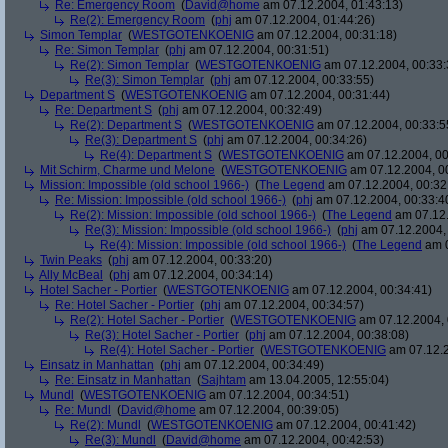
Re: Emergency Room
(
David@home
am 07.12.2004, 01:43:13)
Re(2): Emergency Room
(
phj
am 07.12.2004, 01:44:26)
Simon Templar
(
WESTGOTENKOENIG
am 07.12.2004, 00:31:18)
Re: Simon Templar
(
phj
am 07.12.2004, 00:31:51)
Re(2): Simon Templar
(
WESTGOTENKOENIG
am 07.12.2004, 00:33:
Re(3): Simon Templar
(
phj
am 07.12.2004, 00:33:55)
Department S
(
WESTGOTENKOENIG
am 07.12.2004, 00:31:44)
Re: Department S
(
phj
am 07.12.2004, 00:32:49)
Re(2): Department S
(
WESTGOTENKOENIG
am 07.12.2004, 00:33:5
Re(3): Department S
(
phj
am 07.12.2004, 00:34:26)
Re(4): Department S
(
WESTGOTENKOENIG
am 07.12.2004, 00
Mit Schirm, Charme und Melone
(
WESTGOTENKOENIG
am 07.12.2004, 0
Mission: Impossible (old school 1966-)
(
The Legend
am 07.12.2004, 00:32
Re: Mission: Impossible (old school 1966-)
(
phj
am 07.12.2004, 00:33:4
Re(2): Mission: Impossible (old school 1966-)
(
The Legend
am 07.12.
Re(3): Mission: Impossible (old school 1966-)
(
phj
am 07.12.2004, 
Re(4): Mission: Impossible (old school 1966-)
(
The Legend
am 0
Twin Peaks
(
phj
am 07.12.2004, 00:33:20)
Ally McBeal
(
phj
am 07.12.2004, 00:34:14)
Hotel Sacher - Portier
(
WESTGOTENKOENIG
am 07.12.2004, 00:34:41)
Re: Hotel Sacher - Portier
(
phj
am 07.12.2004, 00:34:57)
Re(2): Hotel Sacher - Portier
(
WESTGOTENKOENIG
am 07.12.2004, 
Re(3): Hotel Sacher - Portier
(
phj
am 07.12.2004, 00:38:08)
Re(4): Hotel Sacher - Portier
(
WESTGOTENKOENIG
am 07.12.2
Einsatz in Manhattan
(
phj
am 07.12.2004, 00:34:49)
Re: Einsatz in Manhattan
(
Sajhtam
am 13.04.2005, 12:55:04)
Mundl
(
WESTGOTENKOENIG
am 07.12.2004, 00:34:51)
Re: Mundl
(
David@home
am 07.12.2004, 00:39:05)
Re(2): Mundl
(
WESTGOTENKOENIG
am 07.12.2004, 00:41:42)
Re(3): Mundl
(
David@home
am 07.12.2004, 00:42:53)