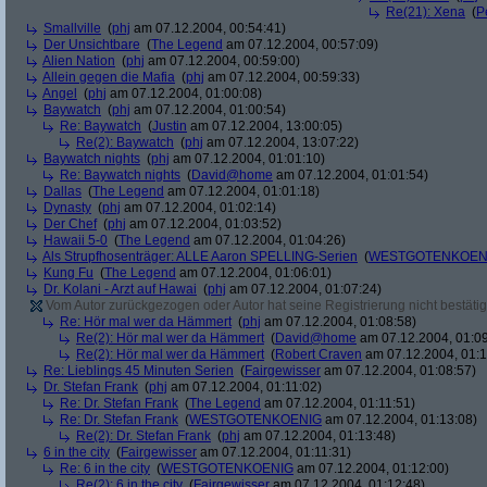
Re(21): Xena
(
P
Smallville
(
phj
am 07.12.2004, 00:54:41)
Der Unsichtbare
(
The Legend
am 07.12.2004, 00:57:09)
Alien Nation
(
phj
am 07.12.2004, 00:59:00)
Allein gegen die Mafia
(
phj
am 07.12.2004, 00:59:33)
Angel
(
phj
am 07.12.2004, 01:00:08)
Baywatch
(
phj
am 07.12.2004, 01:00:54)
Re: Baywatch
(
Justin
am 07.12.2004, 13:00:05)
Re(2): Baywatch
(
phj
am 07.12.2004, 13:07:22)
Baywatch nights
(
phj
am 07.12.2004, 01:01:10)
Re: Baywatch nights
(
David@home
am 07.12.2004, 01:01:54)
Dallas
(
The Legend
am 07.12.2004, 01:01:18)
Dynasty
(
phj
am 07.12.2004, 01:02:14)
Der Chef
(
phj
am 07.12.2004, 01:03:52)
Hawaii 5-0
(
The Legend
am 07.12.2004, 01:04:26)
Als Strupfhosenträger: ALLE Aaron SPELLING-Serien
(
WESTGOTENKOEN
Kung Fu
(
The Legend
am 07.12.2004, 01:06:01)
Dr. Kolani - Arzt auf Hawai
(
phj
am 07.12.2004, 01:07:24)
Vom Autor zurückgezogen oder Autor hat seine Registrierung nicht bestätig
Re: Hör mal wer da Hämmert
(
phj
am 07.12.2004, 01:08:58)
Re(2): Hör mal wer da Hämmert
(
David@home
am 07.12.2004, 01:09
Re(2): Hör mal wer da Hämmert
(
Robert Craven
am 07.12.2004, 01:1
Re: Lieblings 45 Minuten Serien
(
Fairgewisser
am 07.12.2004, 01:08:57)
Dr. Stefan Frank
(
phj
am 07.12.2004, 01:11:02)
Re: Dr. Stefan Frank
(
The Legend
am 07.12.2004, 01:11:51)
Re: Dr. Stefan Frank
(
WESTGOTENKOENIG
am 07.12.2004, 01:13:08)
Re(2): Dr. Stefan Frank
(
phj
am 07.12.2004, 01:13:48)
6 in the city
(
Fairgewisser
am 07.12.2004, 01:11:31)
Re: 6 in the city
(
WESTGOTENKOENIG
am 07.12.2004, 01:12:00)
Re(2): 6 in the city
(
Fairgewisser
am 07.12.2004, 01:12:48)