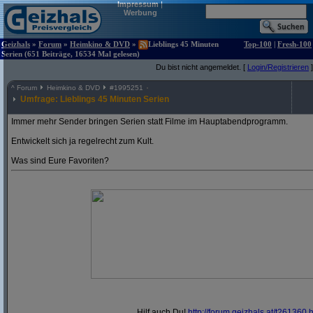
Impressum
|
Werbung
Geizhals
»
Forum
»
Heimkino & DVD
»
Lieblings 45 Minuten
Top-100
|
Fresh-100
Serien (651 Beiträge, 16534 Mal gelesen)
Du bist nicht angemeldet. [
Login/Registrieren
]
^
Forum
Heimkino & DVD
#
1995251
Umfrage: Lieblings 45 Minuten Serien
Immer mehr Sender bringen Serien statt Filme im Hauptabendprogramm.
Entwickelt sich ja regelrecht zum Kult.
Was sind Eure Favoriten?
Hilf auch Du!
http:/
/
forum.geizhals.at/
t261360.h