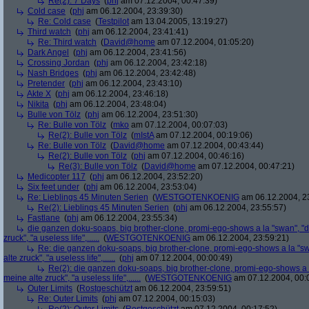
Re(2): 7 Days
(
phj
am 07.12.2004, 00:47:39)
Cold case
(
phj
am 06.12.2004, 23:39:30)
Re: Cold case
(
Testpilot
am 13.04.2005, 13:19:27)
Third watch
(
phj
am 06.12.2004, 23:41:41)
Re: Third watch
(
David@home
am 07.12.2004, 01:05:20)
Dark Angel
(
phj
am 06.12.2004, 23:41:56)
Crossing Jordan
(
phj
am 06.12.2004, 23:42:18)
Nash Bridges
(
phj
am 06.12.2004, 23:42:48)
Pretender
(
phj
am 06.12.2004, 23:43:10)
Akte X
(
phj
am 06.12.2004, 23:46:18)
Nikita
(
phj
am 06.12.2004, 23:48:04)
Bulle von Tölz
(
phj
am 06.12.2004, 23:51:30)
Re: Bulle von Tölz
(
mko
am 07.12.2004, 00:07:03)
Re(2): Bulle von Tölz
(
mIstA
am 07.12.2004, 00:19:06)
Re: Bulle von Tölz
(
David@home
am 07.12.2004, 00:43:44)
Re(2): Bulle von Tölz
(
phj
am 07.12.2004, 00:46:16)
Re(3): Bulle von Tölz
(
David@home
am 07.12.2004, 00:47:21)
Medicopter 117
(
phj
am 06.12.2004, 23:52:20)
Six feet under
(
phj
am 06.12.2004, 23:53:04)
Re: Lieblings 45 Minuten Serien
(
WESTGOTENKOENIG
am 06.12.2004, 2
Re(2): Lieblings 45 Minuten Serien
(
phj
am 06.12.2004, 23:55:57)
Fastlane
(
phj
am 06.12.2004, 23:55:34)
die ganzen doku-soaps, big brother-clone, promi-ego-shows a la "swan", "ds
zruck", "a useless life",......
(
WESTGOTENKOENIG
am 06.12.2004, 23:59:21)
Re: die ganzen doku-soaps, big brother-clone, promi-ego-shows a la "swa
alte zruck", "a useless life",......
(
phj
am 07.12.2004, 00:00:49)
Re(2): die ganzen doku-soaps, big brother-clone, promi-ego-shows a la
meine alte zruck", "a useless life",......
(
WESTGOTENKOENIG
am 07.12.2004, 00:
Outer Limits
(
Rostgeschützt
am 06.12.2004, 23:59:51)
Re: Outer Limits
(
phj
am 07.12.2004, 00:15:03)