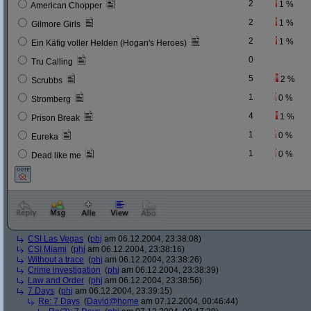
2
1 %
American Chopper
2
1 %
Gilmore Girls
2
1 %
Ein Käfig voller Helden (Hogan's Heroes)
0
Tru Calling
5
2 %
Scrubbs
1
0 %
Stromberg
4
1 %
Prison Break
1
0 %
Eureka
1
0 %
Dead like me
CSI Las Vegas
(
phj
am 06.12.2004, 23:38:08)
CSI Miami
(
phj
am 06.12.2004, 23:38:16)
Without a trace
(
phj
am 06.12.2004, 23:38:26)
Crime investigation
(
phj
am 06.12.2004, 23:38:39)
Law and Order
(
phj
am 06.12.2004, 23:38:56)
7 Days
(
phj
am 06.12.2004, 23:39:15)
Re: 7 Days
(
David@home
am 07.12.2004, 00:46:44)