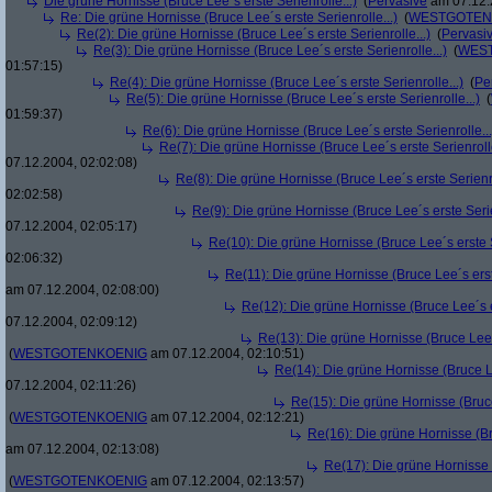
Die grüne Hornisse (Bruce Lee´s erste Serienrolle...)
(
Pervasive
am 07.12.
Re: Die grüne Hornisse (Bruce Lee´s erste Serienrolle...)
(
WESTGOTEN
Re(2): Die grüne Hornisse (Bruce Lee´s erste Serienrolle...)
(
Pervasi
Re(3): Die grüne Hornisse (Bruce Lee´s erste Serienrolle...)
(
WES
01:57:15)
Re(4): Die grüne Hornisse (Bruce Lee´s erste Serienrolle...)
(
Pe
Re(5): Die grüne Hornisse (Bruce Lee´s erste Serienrolle...)
(
01:59:37)
Re(6): Die grüne Hornisse (Bruce Lee´s erste Serienrolle...
Re(7): Die grüne Hornisse (Bruce Lee´s erste Serienrolle
07.12.2004, 02:02:08)
Re(8): Die grüne Hornisse (Bruce Lee´s erste Serienro
02:02:58)
Re(9): Die grüne Hornisse (Bruce Lee´s erste Serie
07.12.2004, 02:05:17)
Re(10): Die grüne Hornisse (Bruce Lee´s erste S
02:06:32)
Re(11): Die grüne Hornisse (Bruce Lee´s erste
am 07.12.2004, 02:08:00)
Re(12): Die grüne Hornisse (Bruce Lee´s er
07.12.2004, 02:09:12)
Re(13): Die grüne Hornisse (Bruce Lee´s
(
WESTGOTENKOENIG
am 07.12.2004, 02:10:51)
Re(14): Die grüne Hornisse (Bruce Le
07.12.2004, 02:11:26)
Re(15): Die grüne Hornisse (Bruce
(
WESTGOTENKOENIG
am 07.12.2004, 02:12:21)
Re(16): Die grüne Hornisse (Bru
am 07.12.2004, 02:13:08)
Re(17): Die grüne Hornisse (
(
WESTGOTENKOENIG
am 07.12.2004, 02:13:57)