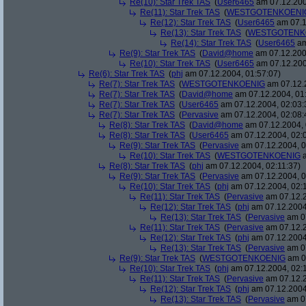
Re(10): Star Trek TAS
(
User6465
am 07.12.200
Re(11): Star Trek TAS
(
WESTGOTENKOENI
Re(12): Star Trek TAS
(
User6465
am 07.1
Re(13): Star Trek TAS
(
WESTGOTENK
Re(14): Star Trek TAS
(
User6465
am
Re(9): Star Trek TAS
(
David@home
am 07.12.200
Re(10): Star Trek TAS
(
User6465
am 07.12.200
Re(6): Star Trek TAS
(
phj
am 07.12.2004, 01:57:07)
Re(7): Star Trek TAS
(
WESTGOTENKOENIG
am 07.12.2
Re(7): Star Trek TAS
(
David@home
am 07.12.2004, 01
Re(7): Star Trek TAS
(
User6465
am 07.12.2004, 02:03:
Re(7): Star Trek TAS
(
Pervasive
am 07.12.2004, 02:08:
Re(8): Star Trek TAS
(
David@home
am 07.12.2004, 
Re(8): Star Trek TAS
(
User6465
am 07.12.2004, 02:
Re(9): Star Trek TAS
(
Pervasive
am 07.12.2004, 0
Re(10): Star Trek TAS
(
WESTGOTENKOENIG
a
Re(8): Star Trek TAS
(
phj
am 07.12.2004, 02:11:37)
Re(9): Star Trek TAS
(
Pervasive
am 07.12.2004, 0
Re(10): Star Trek TAS
(
phj
am 07.12.2004, 02:
Re(11): Star Trek TAS
(
Pervasive
am 07.12.2
Re(12): Star Trek TAS
(
phj
am 07.12.2004
Re(13): Star Trek TAS
(
Pervasive
am 07
Re(11): Star Trek TAS
(
Pervasive
am 07.12.2
Re(12): Star Trek TAS
(
phj
am 07.12.2004
Re(13): Star Trek TAS
(
Pervasive
am 07
Re(9): Star Trek TAS
(
WESTGOTENKOENIG
am 07
Re(10): Star Trek TAS
(
phj
am 07.12.2004, 02:
Re(11): Star Trek TAS
(
Pervasive
am 07.12.2
Re(12): Star Trek TAS
(
phj
am 07.12.2004
Re(13): Star Trek TAS
(
Pervasive
am 07