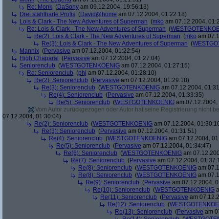
Re: Monk
(
DaSony
am 09.12.2004, 19:56:13)
Drei stahlharte Profis
(
David@home
am 07.12.2004, 01:22:18)
Lois & Clark - The New Adventures of Superman
(
mko
am 07.12.2004, 01:
Re: Lois & Clark - The New Adventures of Superman
(
WESTGOTENKOE
Re(2): Lois & Clark - The New Adventures of Superman
(
mko
am 07.1
Re(3): Lois & Clark - The New Adventures of Superman
(
WESTGO
Mannix
(
Pervasive
am 07.12.2004, 01:22:54)
High Chaparal
(
Pervasive
am 07.12.2004, 01:27:04)
Seniorenclub
(
WESTGOTENKOENIG
am 07.12.2004, 01:27:15)
Re: Seniorenclub
(
phj
am 07.12.2004, 01:28:10)
Re(2): Seniorenclub
(
Pervasive
am 07.12.2004, 01:29:18)
Re(3): Seniorenclub
(
WESTGOTENKOENIG
am 07.12.2004, 01:31
Re(4): Seniorenclub
(
Pervasive
am 07.12.2004, 01:33:35)
Re(5): Seniorenclub
(
WESTGOTENKOENIG
am 07.12.2004, 
Vom Autor zurückgezogen oder Autor hat seine Registrierung nicht bes
07.12.2004, 01:30:04)
Re(2): Seniorenclub
(
WESTGOTENKOENIG
am 07.12.2004, 01:30:1
Re(3): Seniorenclub
(
Pervasive
am 07.12.2004, 01:31:51)
Re(4): Seniorenclub
(
WESTGOTENKOENIG
am 07.12.2004, 01
Re(5): Seniorenclub
(
Pervasive
am 07.12.2004, 01:34:47)
Re(6): Seniorenclub
(
WESTGOTENKOENIG
am 07.12.200
Re(7): Seniorenclub
(
Pervasive
am 07.12.2004, 01:37:
Re(8): Seniorenclub
(
WESTGOTENKOENIG
am 07.1
Re(8): Seniorenclub
(
WESTGOTENKOENIG
am 07.1
Re(9): Seniorenclub
(
Pervasive
am 07.12.2004, 0
Re(10): Seniorenclub
(
WESTGOTENKOENIG
a
Re(11): Seniorenclub
(
Pervasive
am 07.12.2
Re(12): Seniorenclub
(
WESTGOTENKOE
Re(13): Seniorenclub
(
Pervasive
am 07