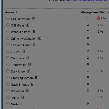
Auswahl
Abgegebene Stimm
18
7 %
CSI Las Vegas
3
1 %
CSI Miami
2
1 %
Without a trace
0
Crime investigation
0
Law and Order
2
1 %
7 Days
2
1 %
Cold case
0
Third watch
1
0 %
Dark Angel
0
Crossing Jordan
0
Nash Bridges
2
1 %
Pretender
1
0 %
Akte X
0
Nikita