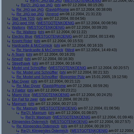
Re(4): JAG jag JAG
(
WESTGOTENKOENIG
am 07.12.2004, 00:
Re(2): JAG jag JAG
(
phj
am 07.12.2004, 00:15:26)
Re: JAG jag JAG
(
David@home
am 07.12.2004, 00:38:09)
Re: JAG jag JAG
(
Angrod
am 08.12.2004, 21:31:23)
Star Trek TOS
(
phj
am 07.12.2004, 00:04:56)
JAG jagd YAK
(
WESTGOTENKOENIG
am 07.12.2004, 00:08:56)
Waltons
(
WESTGOTENKOENIG
am 07.12.2004, 00:09:20)
Re: Waltons
(
phj
am 07.12.2004, 00:11:22)
Electric Blue
(
WESTGOTENKOENIG
am 07.12.2004, 00:13:49)
Knight Rider
(
phj
am 07.12.2004, 00:15:53)
Hardcastle & McCormick
(
phj
am 07.12.2004, 00:16:10)
Re: Hardcastle & McCormick
(
West
am 07.12.2004, 14:49:43)
A-Team
(
phj
am 07.12.2004, 00:16:20)
Airwolf
(
phj
am 07.12.2004, 00:16:30)
Streethawk
(
phj
am 07.12.2004, 00:16:43)
Model und Schnüffler
(
WESTGOTENKOENIG
am 07.12.2004, 00:20:57)
Re: Model und Schnüffler
(
phj
am 07.12.2004, 00:21:32)
Re: Model und Schnüffler
(
Bogomier Pütz
am 15.01.2005, 19:12:58)
Mac Gyver
(
phj
am 07.12.2004, 00:21:12)
Re: Mac Gyver
(
David@home
am 07.12.2004, 00:59:26)
X Faktor
(
phj
am 07.12.2004, 00:23:21)
Miami Vice
(
WESTGOTENKOENIG
am 07.12.2004, 00:24:25)
Ein Fall für zwei
(
phj
am 07.12.2004, 00:26:23)
Magnum
(
phj
am 07.12.2004, 00:27:13)
Re: Magnum
(
WESTGOTENKOENIG
am 07.12.2004, 01:06:56)
Re(2): Magnum
(
phj
am 07.12.2004, 01:08:07)
Re(3): Magnum
(
WESTGOTENKOENIG
am 07.12.2004, 01:09:46)
Klingendes Österreich
(
WESTGOTENKOENIG
am 07.12.2004, 00:27:57)
Re: Klingendes Österreich
(
phj
am 07.12.2004, 00:28:37)
Re(2): Klingendes Österreich
(
WESTGOTENKOENIG
am 07.12.2004,