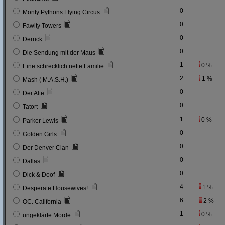
0
Monty Pythons Flying Circus
0
Fawlty Towers
0
Derrick
0
Die Sendung mit der Maus
1
0 %
Eine schrecklich nette Familie
2
1 %
Mash ( M.A.S.H.)
0
Der Alte
0
Tatort
1
0 %
Parker Lewis
0
Golden Girls
0
Der Denver Clan
0
Dallas
0
Dick & Doof
4
1 %
Desperate Housewives!
6
2 %
OC. California
1
0 %
ungeklärte Morde