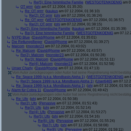
Re(5): Eine himmlische Familie
(
WESTGOTENKOENIG
am 07
OT grrrr
(
phj
am 07.12.2004, 01:35:20)
Re: OT grrrr
(
kaukus
am 07.12.2004, 01:36:10)
Re(2): OT grrrr
(
phj
am 07.12.2004, 01:36:24)
Re: OT grrrr
(
WESTGOTENKOENIG
am 07.12.2004, 01:36:57)
Re(2): OT grrrr
(
phj
am 07.12.2004, 01:38:15)
Re(2): Eine himmlische Familie
(
kaukus
am 07.12.2004, 01:35:39)
Re(3): Eine himmlische Familie
(
WESTGOTENKOENIG
am 07.12.2
NYPD Blue
(
David@home
am 07.12.2004, 01:35:01)
Die Rettungsflieger
(
David@home
am 07.12.2004, 01:39:27)
Malcom
(
monster23
am 07.12.2004, 01:43:02)
Re: Malcom
(
David@home
am 07.12.2004, 01:43:57)
Re(2): Malcom
(
monster23
am 07.12.2004, 01:50:28)
Re(3): Malcom
(
David@home
am 07.12.2004, 01:51:11)
Re(4): Malcom
(
monster23
am 07.12.2004, 01:52:58)
Unser Charly
(
David@home
am 07.12.2004, 01:47:13)
Vom Autor zurückgezogen oder Autor hat seine Registrierung nicht bestätig
Re: Space 1999 (a.k.a. Mondbasis Alpha 1)
(
WESTGOTENKOENIG
am 0
Re(2): Space 1999 (a.k.a. Mondbasis Alpha 1)
(
User6465
am 07.12.2
Re: Space 1999 (a.k.a. Mondbasis Alpha 1)
(
phj
am 07.12.2004, 01:50:
Alarm für Cobra 11
(
David@home
am 07.12.2004, 01:49:42)
Vom Autor zurückgezogen oder Autor hat seine Registrierung nicht bestätig
Re: Ufo
(
phj
am 07.12.2004, 01:50:38)
Re(2): Ufo
(
Pervasive
am 07.12.2004, 01:51:43)
Re(3): Ufo
(
phj
am 07.12.2004, 01:52:14)
Re(4): Ufo
(
Pervasive
am 07.12.2004, 01:53:27)
Re(5): Ufo
(
phj
am 07.12.2004, 01:54:16)
Re(6): Ufo
(
Pervasive
am 07.12.2004, 01:55:24)
Re(7): Ufo
(
phj
am 07.12.2004, 01:58:08)
Re(8): Ufo
(
Pervasive
am 07.12.2004, 01:59:11)