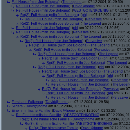
Full House (mitn Joe Bologna)
(
The Legend
am 07.12.2004, 01:29:50)
Re: Full House (mitn Joe Bologna)
(
David@home
am 07.12.2004, 01:30
Re: Full House (mitn Joe Bologna)
(
WESTGOTENKOENIG
am 07.12.200
Re(2): Full House (mitn Joe Bologna)
(
phj
am 07.12.2004, 01:31:17)
Re(3): Full House (mitn Joe Bologna)
(
Pervasive
am 07.12.2004, 0
Re(2): Full House (mitn Joe Bologna)
(
The Legend
am 07.12.2004, 0
Re: Full House (mitn Joe Bologna)
(
phj
am 07.12.2004, 01:30:56)
Re: Full House (mitn Joe Bologna)
(
Pervasive
am 07.12.2004, 01:32:14
Re(2): Full House (mitn Joe Bologna)
(
The Legend
am 07.12.2004, 0
Re(3): Full House (mitn Joe Bologna)
(
Pervasive
am 07.12.2004, 0
Re(4): Full House (mitn Joe Bologna)
(
The Legend
am 07.12.20
Re(5): Full House (mitn Joe Bologna)
(
Pervasive
am 07.12.20
Re(6): Full House (mitn Joe Bologna)
(
The Legend
am 07.
Re(7): Full House (mitn Joe Bologna)
(
phj
am 07.12.200
Re(8): Full House (mitn Joe Bologna)
(
The Legend
a
Re(6): Full House (mitn Joe Bologna)
(
phj
am 07.12.2004,
Re(7): Full House (mitn Joe Bologna)
(
The Legend
am 0
Re(8): Full House (mitn Joe Bologna)
(
phj
am 07.12.
Re(9): Full House (mitn Joe Bologna)
(
Pervasive
a
Re(9): Full House (mitn Joe Bologna)
(
The Legen
Re(7): Full House (mitn Joe Bologna)
(
Pervasive
am 07.
Re(8): Full House (mitn Joe Bologna)
(
phj
am 07.12.
Re(9): Full House (mitn Joe Bologna)
(
Pervasive
a
Forsthaus Falkenau
(
David@home
am 07.12.2004, 01:29:56)
Sliders
(
David@home
am 07.12.2004, 01:31:17)
Eine himmlische Familie
(
David@home
am 07.12.2004, 01:32:25)
Re: Eine himmlische Familie
(
WESTGOTENKOENIG
am 07.12.2004, 01
Re(2): Eine himmlische Familie
(
David@home
am 07.12.2004, 01:34
Re(3): Eine himmlische Familie
(
WESTGOTENKOENIG
am 07.12.2
Re(4): Eine himmlische Familie
(
David@home
am 07.12.2004, 