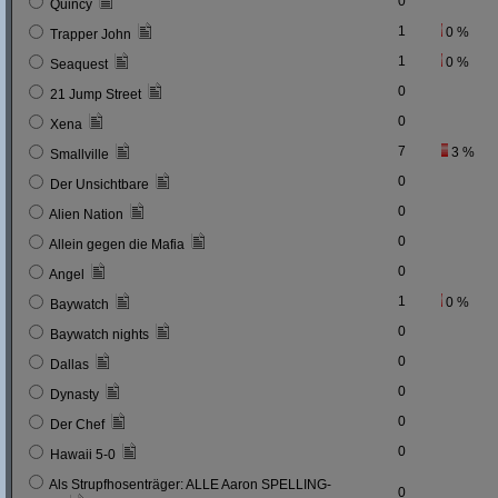
0
Quincy
1
0 %
Trapper John
1
0 %
Seaquest
0
21 Jump Street
0
Xena
7
3 %
Smallville
0
Der Unsichtbare
0
Alien Nation
0
Allein gegen die Mafia
0
Angel
1
0 %
Baywatch
0
Baywatch nights
0
Dallas
0
Dynasty
0
Der Chef
0
Hawaii 5-0
Als Strupfhosenträger: ALLE Aaron SPELLING-
0