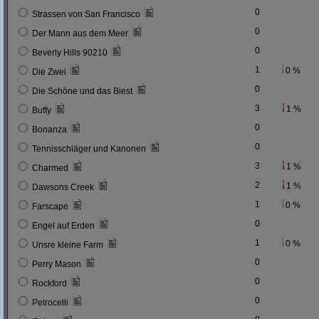
0
Strassen von San Francisco
0
Der Mann aus dem Meer
0
Beverly Hills 90210
1
0 %
Die Zwei
0
Die Schöne und das Biest
3
1 %
Buffy
0
Bonanza
0
Tennisschläger und Kanonen
3
1 %
Charmed
2
1 %
Dawsons Creek
1
0 %
Farscape
0
Engel auf Erden
1
0 %
Unsre kleine Farm
0
Perry Mason
0
Rockford
0
Petrocelli