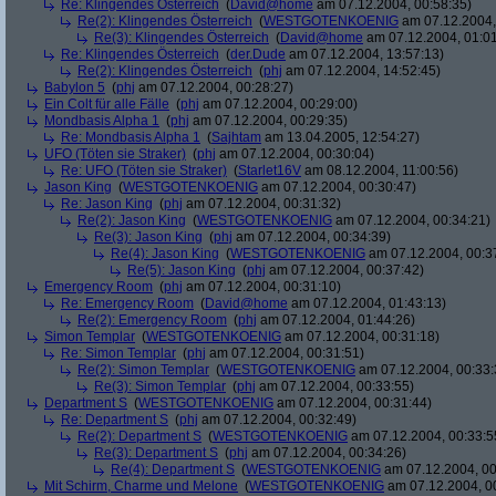
Re: Klingendes Österreich
(
David@home
am 07.12.2004, 00:58:35)
Re(2): Klingendes Österreich
(
WESTGOTENKOENIG
am 07.12.2004,
Re(3): Klingendes Österreich
(
David@home
am 07.12.2004, 01:01
Re: Klingendes Österreich
(
der.Dude
am 07.12.2004, 13:57:13)
Re(2): Klingendes Österreich
(
phj
am 07.12.2004, 14:52:45)
Babylon 5
(
phj
am 07.12.2004, 00:28:27)
Ein Colt für alle Fälle
(
phj
am 07.12.2004, 00:29:00)
Mondbasis Alpha 1
(
phj
am 07.12.2004, 00:29:35)
Re: Mondbasis Alpha 1
(
Sajhtam
am 13.04.2005, 12:54:27)
UFO (Töten sie Straker)
(
phj
am 07.12.2004, 00:30:04)
Re: UFO (Töten sie Straker)
(
Starlet16V
am 08.12.2004, 11:00:56)
Jason King
(
WESTGOTENKOENIG
am 07.12.2004, 00:30:47)
Re: Jason King
(
phj
am 07.12.2004, 00:31:32)
Re(2): Jason King
(
WESTGOTENKOENIG
am 07.12.2004, 00:34:21)
Re(3): Jason King
(
phj
am 07.12.2004, 00:34:39)
Re(4): Jason King
(
WESTGOTENKOENIG
am 07.12.2004, 00:3
Re(5): Jason King
(
phj
am 07.12.2004, 00:37:42)
Emergency Room
(
phj
am 07.12.2004, 00:31:10)
Re: Emergency Room
(
David@home
am 07.12.2004, 01:43:13)
Re(2): Emergency Room
(
phj
am 07.12.2004, 01:44:26)
Simon Templar
(
WESTGOTENKOENIG
am 07.12.2004, 00:31:18)
Re: Simon Templar
(
phj
am 07.12.2004, 00:31:51)
Re(2): Simon Templar
(
WESTGOTENKOENIG
am 07.12.2004, 00:33:
Re(3): Simon Templar
(
phj
am 07.12.2004, 00:33:55)
Department S
(
WESTGOTENKOENIG
am 07.12.2004, 00:31:44)
Re: Department S
(
phj
am 07.12.2004, 00:32:49)
Re(2): Department S
(
WESTGOTENKOENIG
am 07.12.2004, 00:33:5
Re(3): Department S
(
phj
am 07.12.2004, 00:34:26)
Re(4): Department S
(
WESTGOTENKOENIG
am 07.12.2004, 00
Mit Schirm, Charme und Melone
(
WESTGOTENKOENIG
am 07.12.2004, 0