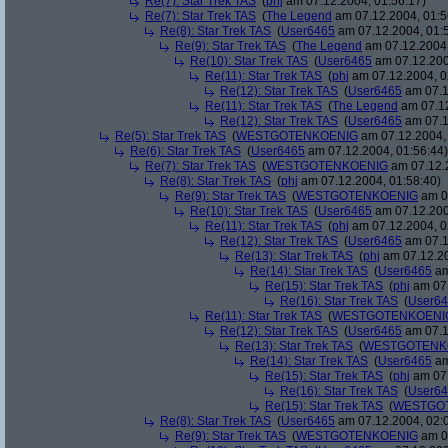
Re(7): Star Trek TAS
(
phj
am 07.12.2004, 01:56:17)
Re(7): Star Trek TAS
(
The Legend
am 07.12.2004, 01:5
Re(8): Star Trek TAS
(
User6465
am 07.12.2004, 01:
Re(9): Star Trek TAS
(
The Legend
am 07.12.2004,
Re(10): Star Trek TAS
(
User6465
am 07.12.200
Re(11): Star Trek TAS
(
phj
am 07.12.2004, 0
Re(12): Star Trek TAS
(
User6465
am 07.1
Re(11): Star Trek TAS
(
The Legend
am 07.12
Re(12): Star Trek TAS
(
User6465
am 07.1
Re(5): Star Trek TAS
(
WESTGOTENKOENIG
am 07.12.2004, 
Re(6): Star Trek TAS
(
User6465
am 07.12.2004, 01:56:44)
Re(7): Star Trek TAS
(
WESTGOTENKOENIG
am 07.12.2
Re(8): Star Trek TAS
(
phj
am 07.12.2004, 01:58:40)
Re(9): Star Trek TAS
(
WESTGOTENKOENIG
am 07
Re(10): Star Trek TAS
(
User6465
am 07.12.200
Re(11): Star Trek TAS
(
phj
am 07.12.2004, 0
Re(12): Star Trek TAS
(
User6465
am 07.1
Re(13): Star Trek TAS
(
phj
am 07.12.20
Re(14): Star Trek TAS
(
User6465
am
Re(15): Star Trek TAS
(
phj
am 07.
Re(16): Star Trek TAS
(
User6
Re(11): Star Trek TAS
(
WESTGOTENKOENI
Re(12): Star Trek TAS
(
User6465
am 07.1
Re(13): Star Trek TAS
(
WESTGOTENK
Re(14): Star Trek TAS
(
User6465
am
Re(15): Star Trek TAS
(
phj
am 07.
Re(16): Star Trek TAS
(
User6
Re(15): Star Trek TAS
(
WESTGO
Re(8): Star Trek TAS
(
User6465
am 07.12.2004, 02:
Re(9): Star Trek TAS
(
WESTGOTENKOENIG
am 07