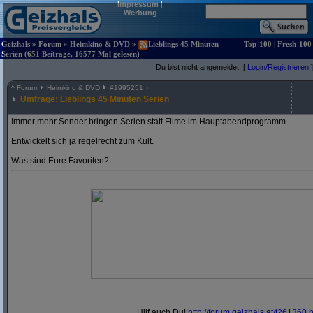
Impressum
|
Werbung
Geizhals
»
Forum
»
Heimkino & DVD
»
Lieblings 45 Minuten
Top-100
|
Fresh-100
Serien (651 Beiträge, 16577 Mal gelesen)
Du bist nicht angemeldet. [
Login/Registrieren
]
^
Forum
Heimkino & DVD
#
1995251
Umfrage: Lieblings 45 Minuten Serien
Immer mehr Sender bringen Serien statt Filme im Hauptabendprogramm.
Entwickelt sich ja regelrecht zum Kult.
Was sind Eure Favoriten?
Hilf auch Du!
http:/
/
forum.geizhals.at/
t261360.h