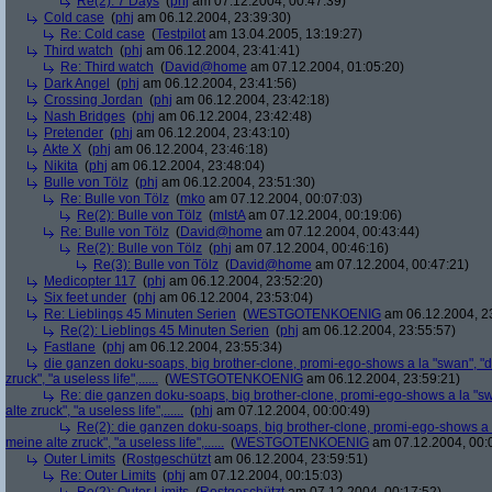
Re(2): 7 Days
(
phj
am 07.12.2004, 00:47:39)
Cold case
(
phj
am 06.12.2004, 23:39:30)
Re: Cold case
(
Testpilot
am 13.04.2005, 13:19:27)
Third watch
(
phj
am 06.12.2004, 23:41:41)
Re: Third watch
(
David@home
am 07.12.2004, 01:05:20)
Dark Angel
(
phj
am 06.12.2004, 23:41:56)
Crossing Jordan
(
phj
am 06.12.2004, 23:42:18)
Nash Bridges
(
phj
am 06.12.2004, 23:42:48)
Pretender
(
phj
am 06.12.2004, 23:43:10)
Akte X
(
phj
am 06.12.2004, 23:46:18)
Nikita
(
phj
am 06.12.2004, 23:48:04)
Bulle von Tölz
(
phj
am 06.12.2004, 23:51:30)
Re: Bulle von Tölz
(
mko
am 07.12.2004, 00:07:03)
Re(2): Bulle von Tölz
(
mIstA
am 07.12.2004, 00:19:06)
Re: Bulle von Tölz
(
David@home
am 07.12.2004, 00:43:44)
Re(2): Bulle von Tölz
(
phj
am 07.12.2004, 00:46:16)
Re(3): Bulle von Tölz
(
David@home
am 07.12.2004, 00:47:21)
Medicopter 117
(
phj
am 06.12.2004, 23:52:20)
Six feet under
(
phj
am 06.12.2004, 23:53:04)
Re: Lieblings 45 Minuten Serien
(
WESTGOTENKOENIG
am 06.12.2004, 2
Re(2): Lieblings 45 Minuten Serien
(
phj
am 06.12.2004, 23:55:57)
Fastlane
(
phj
am 06.12.2004, 23:55:34)
die ganzen doku-soaps, big brother-clone, promi-ego-shows a la "swan", "ds
zruck", "a useless life",......
(
WESTGOTENKOENIG
am 06.12.2004, 23:59:21)
Re: die ganzen doku-soaps, big brother-clone, promi-ego-shows a la "swa
alte zruck", "a useless life",......
(
phj
am 07.12.2004, 00:00:49)
Re(2): die ganzen doku-soaps, big brother-clone, promi-ego-shows a la
meine alte zruck", "a useless life",......
(
WESTGOTENKOENIG
am 07.12.2004, 00:
Outer Limits
(
Rostgeschützt
am 06.12.2004, 23:59:51)
Re: Outer Limits
(
phj
am 07.12.2004, 00:15:03)