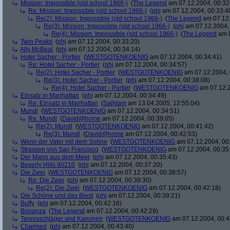
Mission: Impossible (old school 1966-)
(
The Legend
am 07.12.2004, 00:32
Re: Mission: Impossible (old school 1966-)
(
phj
am 07.12.2004, 00:33:4
Re(2): Mission: Impossible (old school 1966-)
(
The Legend
am 07.12.
Re(3): Mission: Impossible (old school 1966-)
(
phj
am 07.12.2004, 
Re(4): Mission: Impossible (old school 1966-)
(
The Legend
am 0
Twin Peaks
(
phj
am 07.12.2004, 00:33:20)
Ally McBeal
(
phj
am 07.12.2004, 00:34:14)
Hotel Sacher - Portier
(
WESTGOTENKOENIG
am 07.12.2004, 00:34:41)
Re: Hotel Sacher - Portier
(
phj
am 07.12.2004, 00:34:57)
Re(2): Hotel Sacher - Portier
(
WESTGOTENKOENIG
am 07.12.2004, 
Re(3): Hotel Sacher - Portier
(
phj
am 07.12.2004, 00:38:08)
Re(4): Hotel Sacher - Portier
(
WESTGOTENKOENIG
am 07.12.2
Einsatz in Manhattan
(
phj
am 07.12.2004, 00:34:49)
Re: Einsatz in Manhattan
(
Sajhtam
am 13.04.2005, 12:55:04)
Mundl
(
WESTGOTENKOENIG
am 07.12.2004, 00:34:51)
Re: Mundl
(
David@home
am 07.12.2004, 00:39:05)
Re(2): Mundl
(
WESTGOTENKOENIG
am 07.12.2004, 00:41:42)
Re(3): Mundl
(
David@home
am 07.12.2004, 00:42:53)
Wenn der Vater mit dem Sohne
(
WESTGOTENKOENIG
am 07.12.2004, 00:
Strassen von San Francisco
(
WESTGOTENKOENIG
am 07.12.2004, 00:35
Der Mann aus dem Meer
(
phj
am 07.12.2004, 00:35:43)
Beverly Hills 90210
(
phj
am 07.12.2004, 00:37:20)
Die Zwei
(
WESTGOTENKOENIG
am 07.12.2004, 00:38:57)
Re: Die Zwei
(
phj
am 07.12.2004, 00:39:30)
Re(2): Die Zwei
(
WESTGOTENKOENIG
am 07.12.2004, 00:42:18)
Die Schöne und das Biest
(
phj
am 07.12.2004, 00:39:21)
Buffy
(
phj
am 07.12.2004, 00:42:16)
Bonanza
(
The Legend
am 07.12.2004, 00:42:29)
Tennisschläger und Kanonen
(
WESTGOTENKOENIG
am 07.12.2004, 00:4
Charmed
(
phj
am 07.12.2004, 00:43:40)