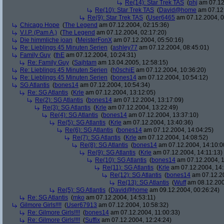
Re(14): Star Trek TAS
(
phj
am 07.12
Re(10): Star Trek TAS
(
David@home
am 07.12.
Re(9): Star Trek TAS
(
User6465
am 07.12.2004, 0
Chicago Hope
(
The Legend
am 07.12.2004, 02:15:36)
V.I.P. (Pam A.)
(
The Legend
am 07.12.2004, 02:17:20)
Die himmliche joan
(
MeisterFonX
am 07.12.2004, 05:50:16)
Re: Lieblings 45 Minuten Serien
(
ashley77
am 07.12.2004, 08:45:01)
Family Guy
(
thE
am 07.12.2004, 10:24:31)
Re: Family Guy
(
Sajhtam
am 13.04.2005, 12:58:15)
Re: Lieblings 45 Minuten Serien
(
h0schiE
am 07.12.2004, 10:36:20)
Re: Lieblings 45 Minuten Serien
(
bones14
am 07.12.2004, 10:54:12)
SG Atlantis
(
bones14
am 07.12.2004, 10:54:34)
Re: SG Atlantis
(
Krle
am 07.12.2004, 13:12:05)
Re(2): SG Atlantis
(
bones14
am 07.12.2004, 13:17:09)
Re(3): SG Atlantis
(
Krle
am 07.12.2004, 13:22:49)
Re(4): SG Atlantis
(
bones14
am 07.12.2004, 13:37:10)
Re(5): SG Atlantis
(
Krle
am 07.12.2004, 13:40:36)
Re(6): SG Atlantis
(
bones14
am 07.12.2004, 14:04:25)
Re(7): SG Atlantis
(
Krle
am 07.12.2004, 14:08:52)
Re(8): SG Atlantis
(
bones14
am 07.12.2004, 14:10:0
Re(9): SG Atlantis
(
Krle
am 07.12.2004, 14:11:13)
Re(10): SG Atlantis
(
bones14
am 07.12.2004, 1
Re(11): SG Atlantis
(
Krle
am 07.12.2004, 14:
Re(12): SG Atlantis
(
bones14
am 07.12.20
Re(13): SG Atlantis
(
Wuff
am 08.12.200
Re(5): SG Atlantis
(
David@home
am 09.12.2004, 00:26:24)
Re: SG Atlantis
(
mko
am 07.12.2004, 14:53:11)
Gilmore Girls!!!!
(
User67913
am 07.12.2004, 10:58:32)
Re: Gilmore Girls!!!!
(
bones14
am 07.12.2004, 11:00:33)
Re: Gilmore Girls!!!!
(
Suffix
am 07.12.2004, 12:24:24)