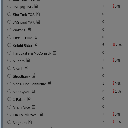
1
0 %
JAG jag JAG
0
Star Trek TOS
0
JAG jagd YAK
0
Waltons
0
Electric Blue
6
2 %
Knight Rider
0
Hardcastle & McCormick
1
0 %
A-Team
0
Airwolf
0
Streethawk
1
0 %
Model und Schnüffler
3
1 %
Mac Gyver
0
X Faktor
0
Miami Vice
1
0 %
Ein Fall für zwei
2
1 %
Magnum