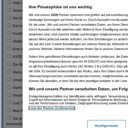
0
High Chaparal
Ihre Privatsphäre ist uns wichtig
0
Seniorenclub
Wir und unsere
1019
-Partner speichern und greifen auf personenbezo
0
Der Kopfgeldjäger (mit Steve McQueen)
eindeutige Kennungen auf Ihrem Gerät zu. Durch Auswahl von Akzeptier
für die unter „Wir und unsere Partner verarbeiten Daten, um Ihnen Dien
0
Full House (mitn Joe Bologna)
Durch Auswahl von Alle ablehnen oder Widerruf Ihrer Einwilligung werde
0
Forsthaus Falkenau
deaktiviert sind, sind manche Inhalte und Anzeigen möglicherweise nicht
dieses Menü jederzeit wieder aufrufen, um Ihre Einstellungen zu ändern 
1
0 %
Sliders
Sie auf den Link Cookie-Einstellungen am unteren Rand der Webseite kli
1
0 %
unseres Website. Weitere Informationen finden Sie in unserer Datensch
Eine himmlische Familie
0
Sofern Ihre getroffenen Einstellungen auch Anbieter umfassen, die Daten
NYPD Blue
Angemessenheitsbeschlusses gem Art 45 DSGVO und ohne geeignete G
0
Die Rettungsflieger
so gilt Ihre Einwilligung auch hierfür (Art 49 Abs 1 lit a DSGVO). Dies gi
die USA. Es besteht insbesondere das Risiko, dass Ihre Daten durch B
9
3 %
Malcom
Überwachungszwecken verarbeitet werden können, möglicherweise auc
0
Unser Charly
können Sie abstellen, in dem Sie bei dem jeweiligen Anbieter in der Liste
0
Alarm für Cobra 11
Wir und unsere Partner verarbeiten Daten, um Folg
3
1 %
Desperate Housewives
Endgeräteeigenschaften zur Identifikation aktiv abfragen. Verwendung 
Zugriff auf Informationen auf einem Endgerät. Personalisierte Werbung
7
3 %
Lost
und der Performance von Inhalten, Zielgruppenforschung sowie Entwic
Liste der Partner (Lieferanten)
1
0 %
Max Headroom
Die grüne Hornisse (Bruce Lee´s erste
0
Serienrolle...)
Konfigurieren