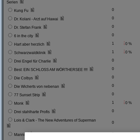
Serien
0
Kung Fu
0
Dr. Kolani - Arzt auf Hawai
0
Dr. Stefan Frank
0
6 in the city
1
0 %
Hart aber herzlich
1
0 %
Schwarzwaldklinik
0
Drei Engel für Charlie
0
Best: EIN SCHLOSS AM WÖRTHERSEE !!!!
0
Die Colbys
0
Die Wicherts von nebenan
0
77 Sunset Strip
1
0 %
Monk
0
Drei stahlharte Profis
Lois & Clark - The New Adventures of Superman
0
0
Mannix