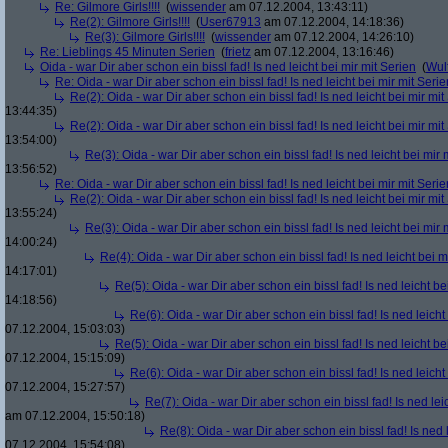
Re: Gilmore Girls!!!!
(
wissender
am 07.12.2004, 13:43:11)
Re(2): Gilmore Girls!!!!
(
User67913
am 07.12.2004, 14:18:36)
Re(3): Gilmore Girls!!!!
(
wissender
am 07.12.2004, 14:26:10)
Re: Lieblings 45 Minuten Serien
(
frietz
am 07.12.2004, 13:16:46)
Oida - war Dir aber schon ein bissl fad! Is ned leicht bei mir mit Serien
(
Wul
Re: Oida - war Dir aber schon ein bissl fad! Is ned leicht bei mir mit Serie
Re(2): Oida - war Dir aber schon ein bissl fad! Is ned leicht bei mir mit
13:44:35)
Re(2): Oida - war Dir aber schon ein bissl fad! Is ned leicht bei mir mit
13:54:00)
Re(3): Oida - war Dir aber schon ein bissl fad! Is ned leicht bei mir 
13:56:52)
Re: Oida - war Dir aber schon ein bissl fad! Is ned leicht bei mir mit Serie
Re(2): Oida - war Dir aber schon ein bissl fad! Is ned leicht bei mir mit
13:55:24)
Re(3): Oida - war Dir aber schon ein bissl fad! Is ned leicht bei mir 
14:00:24)
Re(4): Oida - war Dir aber schon ein bissl fad! Is ned leicht bei m
14:17:01)
Re(5): Oida - war Dir aber schon ein bissl fad! Is ned leicht be
14:18:56)
Re(6): Oida - war Dir aber schon ein bissl fad! Is ned leicht
07.12.2004, 15:03:03)
Re(5): Oida - war Dir aber schon ein bissl fad! Is ned leicht be
07.12.2004, 15:15:09)
Re(6): Oida - war Dir aber schon ein bissl fad! Is ned leicht
07.12.2004, 15:27:57)
Re(7): Oida - war Dir aber schon ein bissl fad! Is ned lei
am 07.12.2004, 15:50:18)
Re(8): Oida - war Dir aber schon ein bissl fad! Is ned 
07.12.2004, 15:54:08)