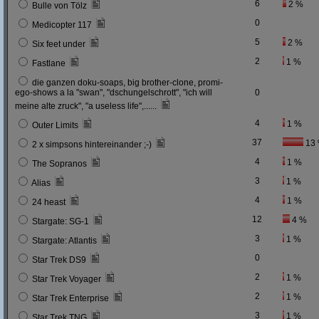
6
2 %
Bulle von Tölz
0
Medicopter 117
5
2 %
Six feet under
2
1 %
Fastlane
die ganzen doku-soaps, big brother-clone, promi-
ego-shows a la "swan", "dschungelschrott", "ich will
0
meine alte zruck", "a useless life",......
4
1 %
Outer Limits
37
13
2 x simpsons hintereinander ;-)
4
1 %
The Sopranos
3
1 %
Alias
4
1 %
24 heast
12
4 %
Stargate: SG-1
3
1 %
Stargate: Atlantis
0
Star Trek DS9
2
1 %
Star Trek Voyager
2
1 %
Star Trek Enterprise
3
1 %
Star Trek TNG