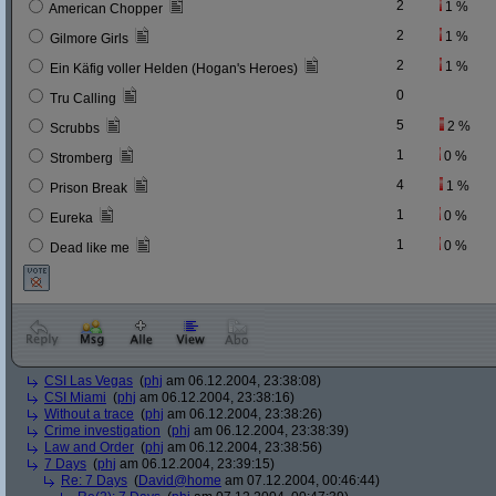
2
1 %
American Chopper
2
1 %
Gilmore Girls
2
1 %
Ein Käfig voller Helden (Hogan's Heroes)
0
Tru Calling
5
2 %
Scrubbs
1
0 %
Stromberg
4
1 %
Prison Break
1
0 %
Eureka
1
0 %
Dead like me
CSI Las Vegas
(
phj
am 06.12.2004, 23:38:08)
CSI Miami
(
phj
am 06.12.2004, 23:38:16)
Without a trace
(
phj
am 06.12.2004, 23:38:26)
Crime investigation
(
phj
am 06.12.2004, 23:38:39)
Law and Order
(
phj
am 06.12.2004, 23:38:56)
7 Days
(
phj
am 06.12.2004, 23:39:15)
Re: 7 Days
(
David@home
am 07.12.2004, 00:46:44)