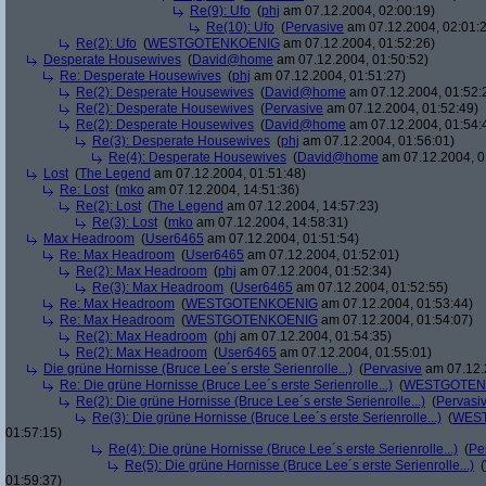
Re(9): Ufo
(
phj
am 07.12.2004, 02:00:19)
Re(10): Ufo
(
Pervasive
am 07.12.2004, 02:01:
Re(2): Ufo
(
WESTGOTENKOENIG
am 07.12.2004, 01:52:26)
Desperate Housewives
(
David@home
am 07.12.2004, 01:50:52)
Re: Desperate Housewives
(
phj
am 07.12.2004, 01:51:27)
Re(2): Desperate Housewives
(
David@home
am 07.12.2004, 01:52:
Re(2): Desperate Housewives
(
Pervasive
am 07.12.2004, 01:52:49)
Re(2): Desperate Housewives
(
David@home
am 07.12.2004, 01:54:
Re(3): Desperate Housewives
(
phj
am 07.12.2004, 01:56:01)
Re(4): Desperate Housewives
(
David@home
am 07.12.2004, 0
Lost
(
The Legend
am 07.12.2004, 01:51:48)
Re: Lost
(
mko
am 07.12.2004, 14:51:36)
Re(2): Lost
(
The Legend
am 07.12.2004, 14:57:23)
Re(3): Lost
(
mko
am 07.12.2004, 14:58:31)
Max Headroom
(
User6465
am 07.12.2004, 01:51:54)
Re: Max Headroom
(
User6465
am 07.12.2004, 01:52:01)
Re(2): Max Headroom
(
phj
am 07.12.2004, 01:52:34)
Re(3): Max Headroom
(
User6465
am 07.12.2004, 01:52:55)
Re: Max Headroom
(
WESTGOTENKOENIG
am 07.12.2004, 01:53:44)
Re: Max Headroom
(
WESTGOTENKOENIG
am 07.12.2004, 01:54:07)
Re(2): Max Headroom
(
phj
am 07.12.2004, 01:54:35)
Re(2): Max Headroom
(
User6465
am 07.12.2004, 01:55:01)
Die grüne Hornisse (Bruce Lee´s erste Serienrolle...)
(
Pervasive
am 07.12.
Re: Die grüne Hornisse (Bruce Lee´s erste Serienrolle...)
(
WESTGOTEN
Re(2): Die grüne Hornisse (Bruce Lee´s erste Serienrolle...)
(
Pervasi
Re(3): Die grüne Hornisse (Bruce Lee´s erste Serienrolle...)
(
WES
01:57:15)
Re(4): Die grüne Hornisse (Bruce Lee´s erste Serienrolle...)
(
Pe
Re(5): Die grüne Hornisse (Bruce Lee´s erste Serienrolle...)
(
01:59:37)