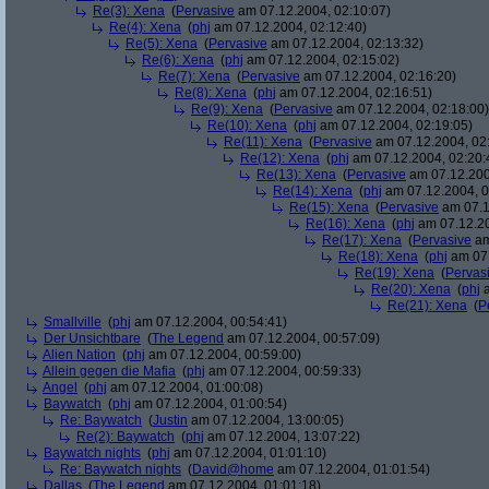
Re(3): Xena
(
Pervasive
am 07.12.2004, 02:10:07)
Re(4): Xena
(
phj
am 07.12.2004, 02:12:40)
Re(5): Xena
(
Pervasive
am 07.12.2004, 02:13:32)
Re(6): Xena
(
phj
am 07.12.2004, 02:15:02)
Re(7): Xena
(
Pervasive
am 07.12.2004, 02:16:20)
Re(8): Xena
(
phj
am 07.12.2004, 02:16:51)
Re(9): Xena
(
Pervasive
am 07.12.2004, 02:18:00)
Re(10): Xena
(
phj
am 07.12.2004, 02:19:05)
Re(11): Xena
(
Pervasive
am 07.12.2004, 02
Re(12): Xena
(
phj
am 07.12.2004, 02:20:
Re(13): Xena
(
Pervasive
am 07.12.200
Re(14): Xena
(
phj
am 07.12.2004, 0
Re(15): Xena
(
Pervasive
am 07.1
Re(16): Xena
(
phj
am 07.12.20
Re(17): Xena
(
Pervasive
am
Re(18): Xena
(
phj
am 07.
Re(19): Xena
(
Pervas
Re(20): Xena
(
phj
a
Re(21): Xena
(
P
Smallville
(
phj
am 07.12.2004, 00:54:41)
Der Unsichtbare
(
The Legend
am 07.12.2004, 00:57:09)
Alien Nation
(
phj
am 07.12.2004, 00:59:00)
Allein gegen die Mafia
(
phj
am 07.12.2004, 00:59:33)
Angel
(
phj
am 07.12.2004, 01:00:08)
Baywatch
(
phj
am 07.12.2004, 01:00:54)
Re: Baywatch
(
Justin
am 07.12.2004, 13:00:05)
Re(2): Baywatch
(
phj
am 07.12.2004, 13:07:22)
Baywatch nights
(
phj
am 07.12.2004, 01:01:10)
Re: Baywatch nights
(
David@home
am 07.12.2004, 01:01:54)
Dallas
(
The Legend
am 07.12.2004, 01:01:18)