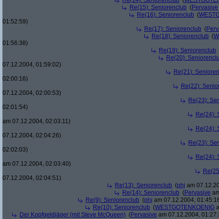
Re(14): Seniorenclub
(
WESTGOTE
Re(15): Seniorenclub
(
Pervasive
Re(16): Seniorenclub
(
WESTG
01:52:59)
Re(17): Seniorenclub
(
Perv
Re(18): Seniorenclub
(
W
01:56:38)
Re(19): Seniorenclub
Re(20): Seniorencl
07.12.2004, 01:59:02)
Re(21): Seniore
02:00:16)
Re(22): Senio
07.12.2004, 02:00:53)
Re(23): Se
02:01:54)
Re(24): 
am 07.12.2004, 02:03:11)
Re(24): 
07.12.2004, 02:04:26)
Re(23): Se
02:02:03)
Re(24): 
am 07.12.2004, 02:03:40)
Re(25
07.12.2004, 02:04:51)
Re(13): Seniorenclub
(
phj
am 07.12.20
Re(14): Seniorenclub
(
Pervasive
am
Re(9): Seniorenclub
(
phj
am 07.12.2004, 01:45:1
Re(10): Seniorenclub
(
WESTGOTENKOENIG
a
Der Kopfgeldjäger (mit Steve McQueen)
(
Pervasive
am 07.12.2004, 01:27: