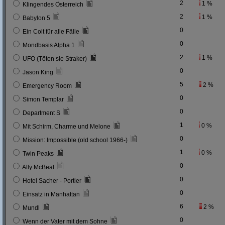
2
1 %
Klingendes Österreich
2
1 %
Babylon 5
0
Ein Colt für alle Fälle
0
Mondbasis Alpha 1
2
1 %
UFO (Töten sie Straker)
0
Jason King
5
2 %
Emergency Room
0
Simon Templar
0
Department S
1
0 %
Mit Schirm, Charme und Melone
0
Mission: Impossible (old school 1966-)
1
0 %
Twin Peaks
0
Ally McBeal
0
Hotel Sacher - Portier
0
Einsatz in Manhattan
6
2 %
Mundl
0
Wenn der Vater mit dem Sohne