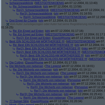
Schwarzwaldklinik
(
WESTGOTENKOENIG
am 07.12.2004, 01:13:40)
Re: Schwarzwaldklinik
(
phj
am 07.12.2004, 01:13:58)
Re(2): Schwarzwaldklinik
(
WESTGOTENKOENIG
am 07.12.2004, 01:
Re(3): Schwarzwaldklinik
(
phj
am 07.12.2004, 01:16:55)
Re(4): Schwarzwaldklinik
(
WESTGOTENKOENIG
am 07.12.2004
Drei Engel für Charlie
(
phj
am 07.12.2004, 01:15:23)
Vom Autor zurückgezogen oder Autor hat seine Registrierung nicht bestätig
01:16:25)
Re: Ein Engel auf Erden
(
phj
am 07.12.2004, 01:17:16)
Re: Ein Engel auf Erden
(
WESTGOTENKOENIG
am 07.12.2004, 01:17:
Re(2): Ein Engel auf Erden
(
David@home
am 07.12.2004, 01:18:36)
Best: EIN SCHLOSS AM WÖRTHERSEE !!!!
(
WESTGOTENKOENIG
am 07.
Re: Best: EIN SCHLOSS AM WÖRTHERSEE !!!!
(
phj
am 07.12.2004, 01:
Re(2): Best: EIN SCHLOSS AM WÖRTHERSEE !!!!
(
mko
am 07.12.200
Re(2): Best: EIN SCHLOSS AM WÖRTHERSEE !!!!
(
WESTGOTENKO
Re(3): Best: EIN SCHLOSS AM WÖRTHERSEE !!!!
(
phj
am 07.12.2
Re(4): Best: EIN SCHLOSS AM WÖRTHERSEE !!!!
(
WESTGOTE
Die Colbys
(
David@home
am 07.12.2004, 01:17:33)
Die Wicherts von nebenan
(
The Legend
am 07.12.2004, 01:18:01)
Re: Die Wicherts von nebenan
(
phj
am 07.12.2004, 01:19:11)
Re(2): Die Wicherts von nebenan
(
The Legend
am 07.12.2004, 01:22
Re(3): Die Wicherts von nebenan
(
phj
am 07.12.2004, 01:23:32)
Re(4): Die Wicherts von nebenan
(
Pervasive
am 07.12.2004, 01
Re(5): Die Wicherts von nebenan
(
phj
am 07.12.2004, 01:32
Re(6): Die Wicherts von nebenan
(
Pervasive
am 07.12.200
Re(7): Die Wicherts von nebenan
(
phj
am 07.12.2004, 
Re(3): Die Wicherts von nebenan
(
phj
am 07.12.2004, 01:25:41)
Re(4): Die Wicherts von nebenan
(
The Legend
am 07.12.2004, 
77 Sunset Strip
(
David@home
am 07.12.2004, 01:20:34)
Monk
(
The Legend
am 07.12.2004, 01:21:51)