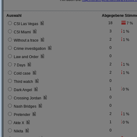
Auswahl
Abgegebene Stimm
18
7 %
CSI Las Vegas
3
1 %
CSI Miami
2
1 %
Without a trace
0
Crime investigation
0
Law and Order
2
1 %
7 Days
2
1 %
Cold case
0
Third watch
1
0 %
Dark Angel
0
Crossing Jordan
0
Nash Bridges
2
1 %
Pretender
1
0 %
Akte X
0
Nikita