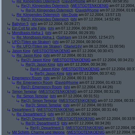
Re: Klingendes Österreich
(
David@home
am 07.12.2004, 00:58:35)
Re(2): Klingendes Österreich
(
WESTGOTENKOENIG
am 07.12.2004,
Re(3): Klingendes Österreich
(
David@home
am 07.12.2004, 01:01
Re: Klingendes Österreich
(
der.Dude
am 07.12.2004, 13:57:13)
Re(2): Klingendes Österreich
(
phj
am 07.12.2004, 14:52:45)
Babylon 5
(
phj
am 07.12.2004, 00:28:27)
Ein Colt für alle Fälle
(
phj
am 07.12.2004, 00:29:00)
Mondbasis Alpha 1
(
phj
am 07.12.2004, 00:29:35)
Re: Mondbasis Alpha 1
(
Sajhtam
am 13.04.2005, 12:54:27)
UFO (Töten sie Straker)
(
phj
am 07.12.2004, 00:30:04)
Re: UFO (Töten sie Straker)
(
Starlet16V
am 08.12.2004, 11:00:56)
Jason King
(
WESTGOTENKOENIG
am 07.12.2004, 00:30:47)
Re: Jason King
(
phj
am 07.12.2004, 00:31:32)
Re(2): Jason King
(
WESTGOTENKOENIG
am 07.12.2004, 00:34:21)
Re(3): Jason King
(
phj
am 07.12.2004, 00:34:39)
Re(4): Jason King
(
WESTGOTENKOENIG
am 07.12.2004, 00:3
Re(5): Jason King
(
phj
am 07.12.2004, 00:37:42)
Emergency Room
(
phj
am 07.12.2004, 00:31:10)
Re: Emergency Room
(
David@home
am 07.12.2004, 01:43:13)
Re(2): Emergency Room
(
phj
am 07.12.2004, 01:44:26)
Simon Templar
(
WESTGOTENKOENIG
am 07.12.2004, 00:31:18)
Re: Simon Templar
(
phj
am 07.12.2004, 00:31:51)
Re(2): Simon Templar
(
WESTGOTENKOENIG
am 07.12.2004, 00:33:
Re(3): Simon Templar
(
phj
am 07.12.2004, 00:33:55)
Department S
(
WESTGOTENKOENIG
am 07.12.2004, 00:31:44)
Re: Department S
(
phj
am 07.12.2004, 00:32:49)
Re(2): Department S
(
WESTGOTENKOENIG
am 07.12.2004, 00:33:5
Re(3): Department S
(
phj
am 07.12.2004, 00:34:26)
Re(4): Department S
(
WESTGOTENKOENIG
am 07.12.2004, 00
Mit Schirm, Charme und Melone
(
WESTGOTENKOENIG
am 07.12.2004, 0