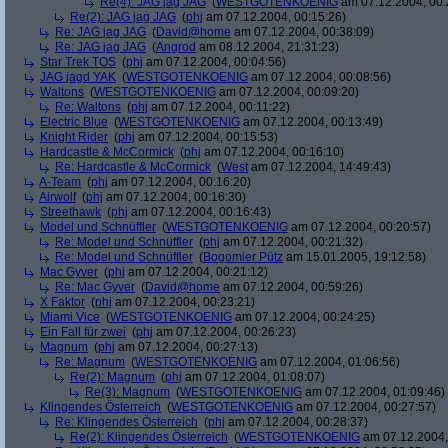
Re(4): JAG jag JAG
(
WESTGOTENKOENIG
am 07.12.2004, 00:
Re(2): JAG jag JAG
(
phj
am 07.12.2004, 00:15:26)
Re: JAG jag JAG
(
David@home
am 07.12.2004, 00:38:09)
Re: JAG jag JAG
(
Angrod
am 08.12.2004, 21:31:23)
Star Trek TOS
(
phj
am 07.12.2004, 00:04:56)
JAG jagd YAK
(
WESTGOTENKOENIG
am 07.12.2004, 00:08:56)
Waltons
(
WESTGOTENKOENIG
am 07.12.2004, 00:09:20)
Re: Waltons
(
phj
am 07.12.2004, 00:11:22)
Electric Blue
(
WESTGOTENKOENIG
am 07.12.2004, 00:13:49)
Knight Rider
(
phj
am 07.12.2004, 00:15:53)
Hardcastle & McCormick
(
phj
am 07.12.2004, 00:16:10)
Re: Hardcastle & McCormick
(
West
am 07.12.2004, 14:49:43)
A-Team
(
phj
am 07.12.2004, 00:16:20)
Airwolf
(
phj
am 07.12.2004, 00:16:30)
Streethawk
(
phj
am 07.12.2004, 00:16:43)
Model und Schnüffler
(
WESTGOTENKOENIG
am 07.12.2004, 00:20:57)
Re: Model und Schnüffler
(
phj
am 07.12.2004, 00:21:32)
Re: Model und Schnüffler
(
Bogomier Pütz
am 15.01.2005, 19:12:58)
Mac Gyver
(
phj
am 07.12.2004, 00:21:12)
Re: Mac Gyver
(
David@home
am 07.12.2004, 00:59:26)
X Faktor
(
phj
am 07.12.2004, 00:23:21)
Miami Vice
(
WESTGOTENKOENIG
am 07.12.2004, 00:24:25)
Ein Fall für zwei
(
phj
am 07.12.2004, 00:26:23)
Magnum
(
phj
am 07.12.2004, 00:27:13)
Re: Magnum
(
WESTGOTENKOENIG
am 07.12.2004, 01:06:56)
Re(2): Magnum
(
phj
am 07.12.2004, 01:08:07)
Re(3): Magnum
(
WESTGOTENKOENIG
am 07.12.2004, 01:09:46)
Klingendes Österreich
(
WESTGOTENKOENIG
am 07.12.2004, 00:27:57)
Re: Klingendes Österreich
(
phj
am 07.12.2004, 00:28:37)
Re(2): Klingendes Österreich
(
WESTGOTENKOENIG
am 07.12.2004,