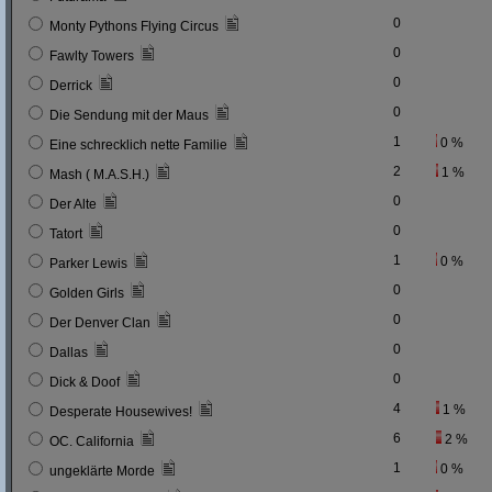
0
Monty Pythons Flying Circus
0
Fawlty Towers
0
Derrick
0
Die Sendung mit der Maus
1
0 %
Eine schrecklich nette Familie
2
1 %
Mash ( M.A.S.H.)
0
Der Alte
0
Tatort
1
0 %
Parker Lewis
0
Golden Girls
0
Der Denver Clan
0
Dallas
0
Dick & Doof
4
1 %
Desperate Housewives!
6
2 %
OC. California
1
0 %
ungeklärte Morde