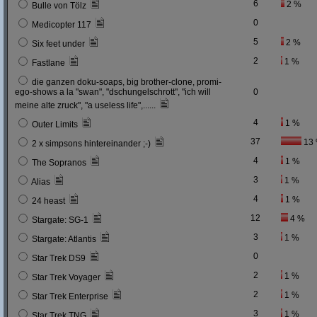
6
2 %
Bulle von Tölz
0
Medicopter 117
5
2 %
Six feet under
2
1 %
Fastlane
die ganzen doku-soaps, big brother-clone, promi-
ego-shows a la "swan", "dschungelschrott", "ich will
0
meine alte zruck", "a useless life",......
4
1 %
Outer Limits
37
13
2 x simpsons hintereinander ;-)
4
1 %
The Sopranos
3
1 %
Alias
4
1 %
24 heast
12
4 %
Stargate: SG-1
3
1 %
Stargate: Atlantis
0
Star Trek DS9
2
1 %
Star Trek Voyager
2
1 %
Star Trek Enterprise
3
1 %
Star Trek TNG