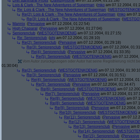
Drei stahlharte Profis
(
David@home
am 07.12.2004, 01:22:18)
Lois & Clark - The New Adventures of Superman
(
mko
am 07.12.2004, 01:
Re: Lois & Clark - The New Adventures of Superman
(
WESTGOTENKOE
Re(2): Lois & Clark - The New Adventures of Superman
(
mko
am 07.1
Re(3): Lois & Clark - The New Adventures of Superman
(
WESTGO
Mannix
(
Pervasive
am 07.12.2004, 01:22:54)
High Chaparal
(
Pervasive
am 07.12.2004, 01:27:04)
Seniorenclub
(
WESTGOTENKOENIG
am 07.12.2004, 01:27:15)
Re: Seniorenclub
(
phj
am 07.12.2004, 01:28:10)
Re(2): Seniorenclub
(
Pervasive
am 07.12.2004, 01:29:18)
Re(3): Seniorenclub
(
WESTGOTENKOENIG
am 07.12.2004, 01:31
Re(4): Seniorenclub
(
Pervasive
am 07.12.2004, 01:33:35)
Re(5): Seniorenclub
(
WESTGOTENKOENIG
am 07.12.2004, 
Vom Autor zurückgezogen oder Autor hat seine Registrierung nicht bes
01:30:04)
Re(2): Seniorenclub
(
WESTGOTENKOENIG
am 07.12.2004, 01:30:1
Re(3): Seniorenclub
(
Pervasive
am 07.12.2004, 01:31:51)
Re(4): Seniorenclub
(
WESTGOTENKOENIG
am 07.12.2004, 01
Re(5): Seniorenclub
(
Pervasive
am 07.12.2004, 01:34:47)
Re(6): Seniorenclub
(
WESTGOTENKOENIG
am 07.12.200
Re(7): Seniorenclub
(
Pervasive
am 07.12.2004, 01:37:
Re(8): Seniorenclub
(
WESTGOTENKOENIG
am 07.1
Re(8): Seniorenclub
(
WESTGOTENKOENIG
am 07.1
Re(9): Seniorenclub
(
Pervasive
am 07.12.2004, 0
Re(10): Seniorenclub
(
WESTGOTENKOENIG
a
Re(11): Seniorenclub
(
Pervasive
am 07.12.2
Re(12): Seniorenclub
(
WESTGOTENKOE
Re(13): Seniorenclub
(
Pervasive
am 07
Re(14): Seniorenclub
(
WESTGOTE
Re(15): Seniorenclub
(
Pervasive