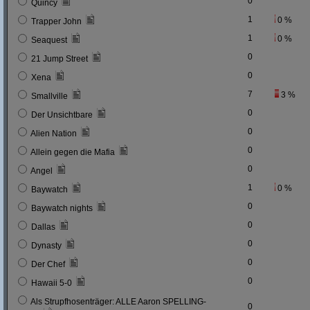
0
Quincy
1
0 %
Trapper John
1
0 %
Seaquest
0
21 Jump Street
0
Xena
7
3 %
Smallville
0
Der Unsichtbare
0
Alien Nation
0
Allein gegen die Mafia
0
Angel
1
0 %
Baywatch
0
Baywatch nights
0
Dallas
0
Dynasty
0
Der Chef
0
Hawaii 5-0
Als Strupfhosenträger: ALLE Aaron SPELLING-
0