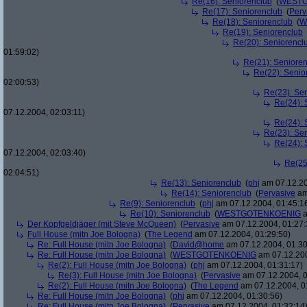
Re(16): Seniorenclub
(
WESTG
Re(17): Seniorenclub
(
Perv
Re(18): Seniorenclub
(
W
Re(19): Seniorenclub
Re(20): Seniorencl
01:59:02)
Re(21): Seniore
Re(22): Senio
02:00:53)
Re(23): Se
Re(24): 
07.12.2004, 02:03:11)
Re(24): 
Re(23): Se
Re(24): 
07.12.2004, 02:03:40)
Re(25
02:04:51)
Re(13): Seniorenclub
(
phj
am 07.12.20
Re(14): Seniorenclub
(
Pervasive
am
Re(9): Seniorenclub
(
phj
am 07.12.2004, 01:45:1
Re(10): Seniorenclub
(
WESTGOTENKOENIG
a
Der Kopfgeldjäger (mit Steve McQueen)
(
Pervasive
am 07.12.2004, 01:27:
Full House (mitn Joe Bologna)
(
The Legend
am 07.12.2004, 01:29:50)
Re: Full House (mitn Joe Bologna)
(
David@home
am 07.12.2004, 01:30
Re: Full House (mitn Joe Bologna)
(
WESTGOTENKOENIG
am 07.12.200
Re(2): Full House (mitn Joe Bologna)
(
phj
am 07.12.2004, 01:31:17)
Re(3): Full House (mitn Joe Bologna)
(
Pervasive
am 07.12.2004, 0
Re(2): Full House (mitn Joe Bologna)
(
The Legend
am 07.12.2004, 0
Re: Full House (mitn Joe Bologna)
(
phj
am 07.12.2004, 01:30:56)
Re: Full House (mitn Joe Bologna)
(
Pervasive
am 07.12.2004, 01:32:14