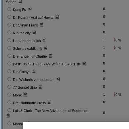
Serien
0
Kung Fu
0
Dr. Kolani - Arzt auf Hawai
0
Dr. Stefan Frank
0
6 in the city
1
0 %
Hart aber herzlich
1
0 %
Schwarzwaldklinik
0
Drei Engel für Charlie
0
Best: EIN SCHLOSS AM WÖRTHERSEE !!!!
0
Die Colbys
0
Die Wicherts von nebenan
0
77 Sunset Strip
1
0 %
Monk
0
Drei stahlharte Profis
Lois & Clark - The New Adventures of Superman
0
0
Mannix