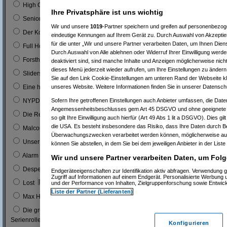
0
High Chaparal
Ihre Privatsphäre ist uns wichtig
0
Seniorenclub
Wir und unsere
1019
-Partner speichern und greifen auf personenbezo
0
Der Kopfgeldjäger (mit Steve McQueen)
eindeutige Kennungen auf Ihrem Gerät zu. Durch Auswahl von Akzeptier
für die unter „Wir und unsere Partner verarbeiten Daten, um Ihnen Dien
0
Full House (mitn Joe Bologna)
Durch Auswahl von Alle ablehnen oder Widerruf Ihrer Einwilligung werde
0
Forsthaus Falkenau
deaktiviert sind, sind manche Inhalte und Anzeigen möglicherweise nicht
dieses Menü jederzeit wieder aufrufen, um Ihre Einstellungen zu ändern 
1
0 %
Sliders
Sie auf den Link Cookie-Einstellungen am unteren Rand der Webseite kli
1
0 %
unseres Website. Weitere Informationen finden Sie in unserer Datensch
Eine himmlische Familie
0
Sofern Ihre getroffenen Einstellungen auch Anbieter umfassen, die Daten
NYPD Blue
Angemessenheitsbeschlusses gem Art 45 DSGVO und ohne geeignete G
0
Die Rettungsflieger
so gilt Ihre Einwilligung auch hierfür (Art 49 Abs 1 lit a DSGVO). Dies gi
die USA. Es besteht insbesondere das Risiko, dass Ihre Daten durch B
9
3 %
Malcom
Überwachungszwecken verarbeitet werden können, möglicherweise auc
0
Unser Charly
können Sie abstellen, in dem Sie bei dem jeweiligen Anbieter in der Liste
0
Alarm für Cobra 11
Wir und unsere Partner verarbeiten Daten, um Folg
3
1 %
Desperate Housewives
Endgeräteeigenschaften zur Identifikation aktiv abfragen. Verwendung 
Zugriff auf Informationen auf einem Endgerät. Personalisierte Werbung
7
3 %
Lost
und der Performance von Inhalten, Zielgruppenforschung sowie Entwic
Liste der Partner (Lieferanten)
1
0 %
Max Headroom
Die grüne Hornisse (Bruce Lee´s erste
0
Serienrolle...)
Konfigurieren