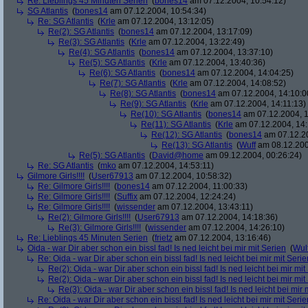
Re: Lieblings 45 Minuten Serien
(
bones14
am 07.12.2004, 10:54:12)
SG Atlantis
(
bones14
am 07.12.2004, 10:54:34)
Re: SG Atlantis
(
Krle
am 07.12.2004, 13:12:05)
Re(2): SG Atlantis
(
bones14
am 07.12.2004, 13:17:09)
Re(3): SG Atlantis
(
Krle
am 07.12.2004, 13:22:49)
Re(4): SG Atlantis
(
bones14
am 07.12.2004, 13:37:10)
Re(5): SG Atlantis
(
Krle
am 07.12.2004, 13:40:36)
Re(6): SG Atlantis
(
bones14
am 07.12.2004, 14:04:25)
Re(7): SG Atlantis
(
Krle
am 07.12.2004, 14:08:52)
Re(8): SG Atlantis
(
bones14
am 07.12.2004, 14:10:0
Re(9): SG Atlantis
(
Krle
am 07.12.2004, 14:11:13)
Re(10): SG Atlantis
(
bones14
am 07.12.2004, 1
Re(11): SG Atlantis
(
Krle
am 07.12.2004, 14:
Re(12): SG Atlantis
(
bones14
am 07.12.20
Re(13): SG Atlantis
(
Wuff
am 08.12.200
Re(5): SG Atlantis
(
David@home
am 09.12.2004, 00:26:24)
Re: SG Atlantis
(
mko
am 07.12.2004, 14:53:11)
Gilmore Girls!!!!
(
User67913
am 07.12.2004, 10:58:32)
Re: Gilmore Girls!!!!
(
bones14
am 07.12.2004, 11:00:33)
Re: Gilmore Girls!!!!
(
Suffix
am 07.12.2004, 12:24:24)
Re: Gilmore Girls!!!!
(
wissender
am 07.12.2004, 13:43:11)
Re(2): Gilmore Girls!!!!
(
User67913
am 07.12.2004, 14:18:36)
Re(3): Gilmore Girls!!!!
(
wissender
am 07.12.2004, 14:26:10)
Re: Lieblings 45 Minuten Serien
(
frietz
am 07.12.2004, 13:16:46)
Oida - war Dir aber schon ein bissl fad! Is ned leicht bei mir mit Serien
(
Wul
Re: Oida - war Dir aber schon ein bissl fad! Is ned leicht bei mir mit Serie
Re(2): Oida - war Dir aber schon ein bissl fad! Is ned leicht bei mir mit
Re(2): Oida - war Dir aber schon ein bissl fad! Is ned leicht bei mir mit
Re(3): Oida - war Dir aber schon ein bissl fad! Is ned leicht bei mir 
Re: Oida - war Dir aber schon ein bissl fad! Is ned leicht bei mir mit Serie