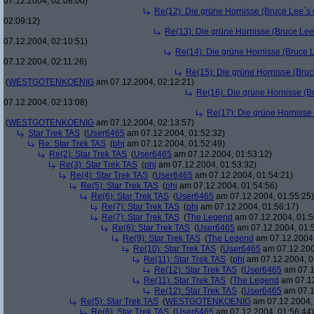
07.12.2004, 02:08:00)
Re(12): Die grüne Hornisse (Bruce Lee´s er
02:09:12)
Re(13): Die grüne Hornisse (Bruce Lee´s
07.12.2004, 02:10:51)
Re(14): Die grüne Hornisse (Bruce Le
07.12.2004, 02:11:26)
Re(15): Die grüne Hornisse (Bruce
(
WESTGOTENKOENIG
am 07.12.2004, 02:12:21)
Re(16): Die grüne Hornisse (Bru
07.12.2004, 02:13:08)
Re(17): Die grüne Hornisse (
(
WESTGOTENKOENIG
am 07.12.2004, 02:13:57)
Star Trek TAS
(
User6465
am 07.12.2004, 01:52:32)
Re: Star Trek TAS
(
phj
am 07.12.2004, 01:52:49)
Re(2): Star Trek TAS
(
User6465
am 07.12.2004, 01:53:12)
Re(3): Star Trek TAS
(
phj
am 07.12.2004, 01:53:32)
Re(4): Star Trek TAS
(
User6465
am 07.12.2004, 01:54:21)
Re(5): Star Trek TAS
(
phj
am 07.12.2004, 01:54:56)
Re(6): Star Trek TAS
(
User6465
am 07.12.2004, 01:55:25)
Re(7): Star Trek TAS
(
phj
am 07.12.2004, 01:56:17)
Re(7): Star Trek TAS
(
The Legend
am 07.12.2004, 01:5
Re(8): Star Trek TAS
(
User6465
am 07.12.2004, 01:
Re(9): Star Trek TAS
(
The Legend
am 07.12.2004,
Re(10): Star Trek TAS
(
User6465
am 07.12.200
Re(11): Star Trek TAS
(
phj
am 07.12.2004, 0
Re(12): Star Trek TAS
(
User6465
am 07.1
Re(11): Star Trek TAS
(
The Legend
am 07.12
Re(12): Star Trek TAS
(
User6465
am 07.1
Re(5): Star Trek TAS
(
WESTGOTENKOENIG
am 07.12.2004, 
Re(6): Star Trek TAS
(
User6465
am 07.12.2004, 01:56:44)