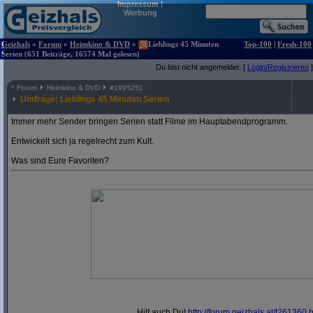
Impressum
|
Werbung
Geizhals
»
Forum
»
Heimkino & DVD
»
Lieblings 45 Minuten
Top-100
|
Fresh-100
Serien (651 Beiträge, 16574 Mal gelesen)
Du bist nicht angemeldet. [
Login/Registrieren
]
^
Forum
Heimkino & DVD
#
1995251
Umfrage: Lieblings 45 Minuten Serien
Immer mehr Sender bringen Serien statt Filme im Hauptabendprogramm.
Entwickelt sich ja regelrecht zum Kult.
Was sind Eure Favoriten?
Hilf auch Du!
http:/
/
forum.geizhals.at/
t261360.h