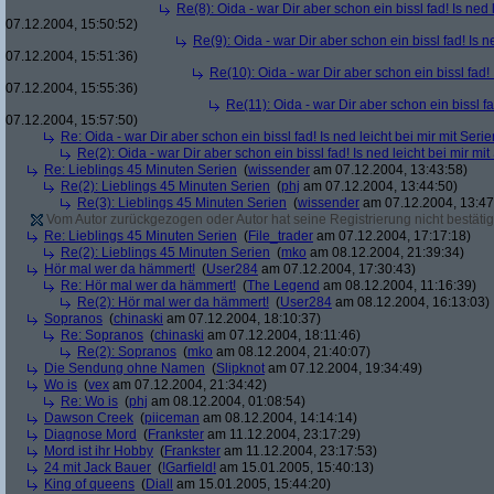
Re(8): Oida - war Dir aber schon ein bissl fad! Is ned 
07.12.2004, 15:50:52)
Re(9): Oida - war Dir aber schon ein bissl fad! Is n
07.12.2004, 15:51:36)
Re(10): Oida - war Dir aber schon ein bissl fad! 
07.12.2004, 15:55:36)
Re(11): Oida - war Dir aber schon ein bissl fa
07.12.2004, 15:57:50)
Re: Oida - war Dir aber schon ein bissl fad! Is ned leicht bei mir mit Serie
Re(2): Oida - war Dir aber schon ein bissl fad! Is ned leicht bei mir mit
Re: Lieblings 45 Minuten Serien
(
wissender
am 07.12.2004, 13:43:58)
Re(2): Lieblings 45 Minuten Serien
(
phj
am 07.12.2004, 13:44:50)
Re(3): Lieblings 45 Minuten Serien
(
wissender
am 07.12.2004, 13:47
Vom Autor zurückgezogen oder Autor hat seine Registrierung nicht bestätig
Re: Lieblings 45 Minuten Serien
(
File_trader
am 07.12.2004, 17:17:18)
Re(2): Lieblings 45 Minuten Serien
(
mko
am 08.12.2004, 21:39:34)
Hör mal wer da hämmert!
(
User284
am 07.12.2004, 17:30:43)
Re: Hör mal wer da hämmert!
(
The Legend
am 08.12.2004, 11:16:39)
Re(2): Hör mal wer da hämmert!
(
User284
am 08.12.2004, 16:13:03)
Sopranos
(
chinaski
am 07.12.2004, 18:10:37)
Re: Sopranos
(
chinaski
am 07.12.2004, 18:11:46)
Re(2): Sopranos
(
mko
am 08.12.2004, 21:40:07)
Die Sendung ohne Namen
(
Slipknot
am 07.12.2004, 19:34:49)
Wo is
(
vex
am 07.12.2004, 21:34:42)
Re: Wo is
(
phj
am 08.12.2004, 01:08:54)
Dawson Creek
(
piiceman
am 08.12.2004, 14:14:14)
Diagnose Mord
(
Frankster
am 11.12.2004, 23:17:29)
Mord ist ihr Hobby
(
Frankster
am 11.12.2004, 23:17:53)
24 mit Jack Bauer
(
!Garfield!
am 15.01.2005, 15:40:13)
King of queens
(
Diall
am 15.01.2005, 15:44:20)