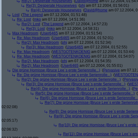
Re(2): Desperate Housewives
(
David@home
am 07.12.2004, 01:54:
Re(3): Desperate Housewives
(
phj
am 07.12.2004, 01:56:01)
Re(4): Desperate Housewives
(
David@home
am 07.12.2004, 0
Lost
(
The Legend
am 07.12.2004, 01:51:48)
Re: Lost
(
mko
am 07.12.2004, 14:51:36)
Re(2): Lost
(
The Legend
am 07.12.2004, 14:57:23)
Re(3): Lost
(
mko
am 07.12.2004, 14:58:31)
Max Headroom
(
User6465
am 07.12.2004, 01:51:54)
Re: Max Headroom
(
User6465
am 07.12.2004, 01:52:01)
Re(2): Max Headroom
(
phj
am 07.12.2004, 01:52:34)
Re(3): Max Headroom
(
User6465
am 07.12.2004, 01:52:55)
Re: Max Headroom
(
WESTGOTENKOENIG
am 07.12.2004, 01:53:44)
Re: Max Headroom
(
WESTGOTENKOENIG
am 07.12.2004, 01:54:07)
Re(2): Max Headroom
(
phj
am 07.12.2004, 01:54:35)
Re(2): Max Headroom
(
User6465
am 07.12.2004, 01:55:01)
Die grüne Hornisse (Bruce Lee´s erste Serienrolle...)
(
Pervasive
am 07.12.
Re: Die grüne Hornisse (Bruce Lee´s erste Serienrolle...)
(
WESTGOTEN
Re(2): Die grüne Hornisse (Bruce Lee´s erste Serienrolle...)
(
Pervasi
Re(3): Die grüne Hornisse (Bruce Lee´s erste Serienrolle...)
(
WES
Re(4): Die grüne Hornisse (Bruce Lee´s erste Serienrolle...)
(
Pe
Re(5): Die grüne Hornisse (Bruce Lee´s erste Serienrolle...)
(
Re(6): Die grüne Hornisse (Bruce Lee´s erste Serienrolle...
Re(7): Die grüne Hornisse (Bruce Lee´s erste Serienrolle
02:02:08)
Re(8): Die grüne Hornisse (Bruce Lee´s erste Serienro
Re(9): Die grüne Hornisse (Bruce Lee´s erste Serie
02:05:17)
Re(10): Die grüne Hornisse (Bruce Lee´s erste S
02:06:32)
Re(11): Die grüne Hornisse (Bruce Lee´s erste