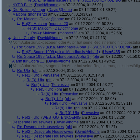
Re(3): Eine himmlische Familie
(
WESTGOTENKOENIG
am 07.12.2
NYPD Blue
(
David@home
am 07.12.2004, 01:35:01)
Die Rettungsflieger
(
David@home
am 07.12.2004, 01:39:27)
Malcom
(
monster23
am 07.12.2004, 01:43:02)
Re: Malcom
(
David@home
am 07.12.2004, 01:43:57)
Re(2): Malcom
(
monster23
am 07.12.2004, 01:50:28)
Re(3): Malcom
(
David@home
am 07.12.2004, 01:51:11)
Re(4): Malcom
(
monster23
am 07.12.2004, 01:52:58)
Unser Charly
(
David@home
am 07.12.2004, 01:47:13)
Vom Autor zurückgezogen oder Autor hat seine Registrierung nicht bestätig
Re: Space 1999 (a.k.a. Mondbasis Alpha 1)
(
WESTGOTENKOENIG
am 0
Re(2): Space 1999 (a.k.a. Mondbasis Alpha 1)
(
User6465
am 07.12.2
Re: Space 1999 (a.k.a. Mondbasis Alpha 1)
(
phj
am 07.12.2004, 01:50:
Alarm für Cobra 11
(
David@home
am 07.12.2004, 01:49:42)
Vom Autor zurückgezogen oder Autor hat seine Registrierung nicht bestätig
Re: Ufo
(
phj
am 07.12.2004, 01:50:38)
Re(2): Ufo
(
Pervasive
am 07.12.2004, 01:51:43)
Re(3): Ufo
(
phj
am 07.12.2004, 01:52:14)
Re(4): Ufo
(
Pervasive
am 07.12.2004, 01:53:27)
Re(5): Ufo
(
phj
am 07.12.2004, 01:54:16)
Re(6): Ufo
(
Pervasive
am 07.12.2004, 01:55:24)
Re(7): Ufo
(
phj
am 07.12.2004, 01:58:08)
Re(8): Ufo
(
Pervasive
am 07.12.2004, 01:59:11)
Re(9): Ufo
(
phj
am 07.12.2004, 02:00:19)
Re(10): Ufo
(
Pervasive
am 07.12.2004, 02:01:
Re(2): Ufo
(
WESTGOTENKOENIG
am 07.12.2004, 01:52:26)
Desperate Housewives
(
David@home
am 07.12.2004, 01:50:52)
Re: Desperate Housewives
(
phj
am 07.12.2004, 01:51:27)
Re(2): Desperate Housewives
(
David@home
am 07.12.2004, 01:52:
Re(2): Desperate Housewives
(
Pervasive
am 07.12.2004, 01:52:49)