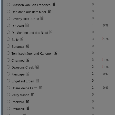
0
Strassen von San Francisco
0
Der Mann aus dem Meer
0
Beverly Hills 90210
1
0 %
Die Zwei
0
Die Schöne und das Biest
3
1 %
Buffy
0
Bonanza
0
Tennisschläger und Kanonen
3
1 %
Charmed
2
1 %
Dawsons Creek
1
0 %
Farscape
0
Engel auf Erden
1
0 %
Unsre kleine Farm
0
Perry Mason
0
Rockford
0
Petrocelli