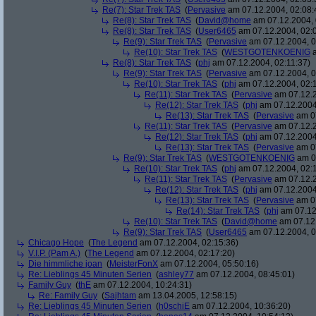
Re(7): Star Trek TAS
(
Pervasive
am 07.12.2004, 02:08:
Re(8): Star Trek TAS
(
David@home
am 07.12.2004, 
Re(8): Star Trek TAS
(
User6465
am 07.12.2004, 02:
Re(9): Star Trek TAS
(
Pervasive
am 07.12.2004, 0
Re(10): Star Trek TAS
(
WESTGOTENKOENIG
a
Re(8): Star Trek TAS
(
phj
am 07.12.2004, 02:11:37)
Re(9): Star Trek TAS
(
Pervasive
am 07.12.2004, 0
Re(10): Star Trek TAS
(
phj
am 07.12.2004, 02:
Re(11): Star Trek TAS
(
Pervasive
am 07.12.2
Re(12): Star Trek TAS
(
phj
am 07.12.2004
Re(13): Star Trek TAS
(
Pervasive
am 07
Re(11): Star Trek TAS
(
Pervasive
am 07.12.2
Re(12): Star Trek TAS
(
phj
am 07.12.2004
Re(13): Star Trek TAS
(
Pervasive
am 07
Re(9): Star Trek TAS
(
WESTGOTENKOENIG
am 07
Re(10): Star Trek TAS
(
phj
am 07.12.2004, 02:
Re(11): Star Trek TAS
(
Pervasive
am 07.12.2
Re(12): Star Trek TAS
(
phj
am 07.12.2004
Re(13): Star Trek TAS
(
Pervasive
am 07
Re(14): Star Trek TAS
(
phj
am 07.12
Re(10): Star Trek TAS
(
David@home
am 07.12.
Re(9): Star Trek TAS
(
User6465
am 07.12.2004, 0
Chicago Hope
(
The Legend
am 07.12.2004, 02:15:36)
V.I.P. (Pam A.)
(
The Legend
am 07.12.2004, 02:17:20)
Die himmliche joan
(
MeisterFonX
am 07.12.2004, 05:50:16)
Re: Lieblings 45 Minuten Serien
(
ashley77
am 07.12.2004, 08:45:01)
Family Guy
(
thE
am 07.12.2004, 10:24:31)
Re: Family Guy
(
Sajhtam
am 13.04.2005, 12:58:15)
Re: Lieblings 45 Minuten Serien
(
h0schiE
am 07.12.2004, 10:36:20)