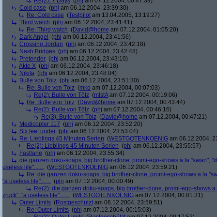
Re(2): 7 Days
(
phj
am 07.12.2004, 00:47:39)
Cold case
(
phj
am 06.12.2004, 23:39:30)
Re: Cold case
(
Testpilot
am 13.04.2005, 13:19:27)
Third watch
(
phj
am 06.12.2004, 23:41:41)
Re: Third watch
(
David@home
am 07.12.2004, 01:05:20)
Dark Angel
(
phj
am 06.12.2004, 23:41:56)
Crossing Jordan
(
phj
am 06.12.2004, 23:42:18)
Nash Bridges
(
phj
am 06.12.2004, 23:42:48)
Pretender
(
phj
am 06.12.2004, 23:43:10)
Akte X
(
phj
am 06.12.2004, 23:46:18)
Nikita
(
phj
am 06.12.2004, 23:48:04)
Bulle von Tölz
(
phj
am 06.12.2004, 23:51:30)
Re: Bulle von Tölz
(
mko
am 07.12.2004, 00:07:03)
Re(2): Bulle von Tölz
(
mIstA
am 07.12.2004, 00:19:06)
Re: Bulle von Tölz
(
David@home
am 07.12.2004, 00:43:44)
Re(2): Bulle von Tölz
(
phj
am 07.12.2004, 00:46:16)
Re(3): Bulle von Tölz
(
David@home
am 07.12.2004, 00:47:21)
Medicopter 117
(
phj
am 06.12.2004, 23:52:20)
Six feet under
(
phj
am 06.12.2004, 23:53:04)
Re: Lieblings 45 Minuten Serien
(
WESTGOTENKOENIG
am 06.12.2004, 2
Re(2): Lieblings 45 Minuten Serien
(
phj
am 06.12.2004, 23:55:57)
Fastlane
(
phj
am 06.12.2004, 23:55:34)
die ganzen doku-soaps, big brother-clone, promi-ego-shows a la "swan", "dsc
useless life",......
(
WESTGOTENKOENIG
am 06.12.2004, 23:59:21)
Re: die ganzen doku-soaps, big brother-clone, promi-ego-shows a la "swan
"a useless life",......
(
phj
am 07.12.2004, 00:00:49)
Re(2): die ganzen doku-soaps, big brother-clone, promi-ego-shows a la
zruck", "a useless life",......
(
WESTGOTENKOENIG
am 07.12.2004, 00:01:31)
Outer Limits
(
Rostgeschützt
am 06.12.2004, 23:59:51)
Re: Outer Limits
(
phj
am 07.12.2004, 00:15:03)