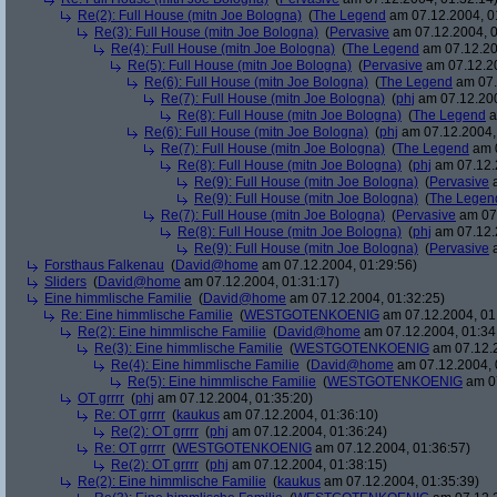
Re(2): Full House (mitn Joe Bologna)
(
The Legend
am 07.12.2004, 0
Re(3): Full House (mitn Joe Bologna)
(
Pervasive
am 07.12.2004, 0
Re(4): Full House (mitn Joe Bologna)
(
The Legend
am 07.12.20
Re(5): Full House (mitn Joe Bologna)
(
Pervasive
am 07.12.20
Re(6): Full House (mitn Joe Bologna)
(
The Legend
am 07.
Re(7): Full House (mitn Joe Bologna)
(
phj
am 07.12.200
Re(8): Full House (mitn Joe Bologna)
(
The Legend
a
Re(6): Full House (mitn Joe Bologna)
(
phj
am 07.12.2004,
Re(7): Full House (mitn Joe Bologna)
(
The Legend
am 0
Re(8): Full House (mitn Joe Bologna)
(
phj
am 07.12.
Re(9): Full House (mitn Joe Bologna)
(
Pervasive
a
Re(9): Full House (mitn Joe Bologna)
(
The Legen
Re(7): Full House (mitn Joe Bologna)
(
Pervasive
am 07.
Re(8): Full House (mitn Joe Bologna)
(
phj
am 07.12.
Re(9): Full House (mitn Joe Bologna)
(
Pervasive
a
Forsthaus Falkenau
(
David@home
am 07.12.2004, 01:29:56)
Sliders
(
David@home
am 07.12.2004, 01:31:17)
Eine himmlische Familie
(
David@home
am 07.12.2004, 01:32:25)
Re: Eine himmlische Familie
(
WESTGOTENKOENIG
am 07.12.2004, 01
Re(2): Eine himmlische Familie
(
David@home
am 07.12.2004, 01:34
Re(3): Eine himmlische Familie
(
WESTGOTENKOENIG
am 07.12.2
Re(4): Eine himmlische Familie
(
David@home
am 07.12.2004, 
Re(5): Eine himmlische Familie
(
WESTGOTENKOENIG
am 07
OT grrrr
(
phj
am 07.12.2004, 01:35:20)
Re: OT grrrr
(
kaukus
am 07.12.2004, 01:36:10)
Re(2): OT grrrr
(
phj
am 07.12.2004, 01:36:24)
Re: OT grrrr
(
WESTGOTENKOENIG
am 07.12.2004, 01:36:57)
Re(2): OT grrrr
(
phj
am 07.12.2004, 01:38:15)
Re(2): Eine himmlische Familie
(
kaukus
am 07.12.2004, 01:35:39)