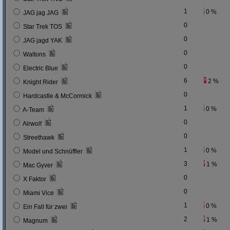
1
0 %
JAG jag JAG
0
Star Trek TOS
0
JAG jagd YAK
0
Waltons
0
Electric Blue
6
2 %
Knight Rider
0
Hardcastle & McCormick
1
0 %
A-Team
0
Airwolf
0
Streethawk
1
0 %
Model und Schnüffler
3
1 %
Mac Gyver
0
X Faktor
0
Miami Vice
1
0 %
Ein Fall für zwei
2
1 %
Magnum