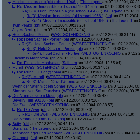
Mission: Impossible (old school 1966-)
(
The Legend
am 07.12.2004, 00:32
Re: Mission: Impossible (old school 1966-)
(
phj
am 07.12.2004, 00:33:4
Re(2): Mission: Impossible (old school 1966-)
(
The Legend
am 07.12.
Re(3): Mission: Impossible (old school 1966-)
(
phj
am 07.12.2004, 
Re(4): Mission: Impossible (old school 1966-)
(
The Legend
am 0
Twin Peaks
(
phj
am 07.12.2004, 00:33:20)
Ally McBeal
(
phj
am 07.12.2004, 00:34:14)
Hotel Sacher - Portier
(
WESTGOTENKOENIG
am 07.12.2004, 00:34:41)
Re: Hotel Sacher - Portier
(
phj
am 07.12.2004, 00:34:57)
Re(2): Hotel Sacher - Portier
(
WESTGOTENKOENIG
am 07.12.2004, 
Re(3): Hotel Sacher - Portier
(
phj
am 07.12.2004, 00:38:08)
Re(4): Hotel Sacher - Portier
(
WESTGOTENKOENIG
am 07.12.2
Einsatz in Manhattan
(
phj
am 07.12.2004, 00:34:49)
Re: Einsatz in Manhattan
(
Sajhtam
am 13.04.2005, 12:55:04)
Mundl
(
WESTGOTENKOENIG
am 07.12.2004, 00:34:51)
Re: Mundl
(
David@home
am 07.12.2004, 00:39:05)
Re(2): Mundl
(
WESTGOTENKOENIG
am 07.12.2004, 00:41:42)
Re(3): Mundl
(
David@home
am 07.12.2004, 00:42:53)
Wenn der Vater mit dem Sohne
(
WESTGOTENKOENIG
am 07.12.2004, 00:
Strassen von San Francisco
(
WESTGOTENKOENIG
am 07.12.2004, 00:35
Der Mann aus dem Meer
(
phj
am 07.12.2004, 00:35:43)
Beverly Hills 90210
(
phj
am 07.12.2004, 00:37:20)
Die Zwei
(
WESTGOTENKOENIG
am 07.12.2004, 00:38:57)
Re: Die Zwei
(
phj
am 07.12.2004, 00:39:30)
Re(2): Die Zwei
(
WESTGOTENKOENIG
am 07.12.2004, 00:42:18)
Die Schöne und das Biest
(
phj
am 07.12.2004, 00:39:21)
Buffy
(
phj
am 07.12.2004, 00:42:16)
Bonanza
(
The Legend
am 07.12.2004, 00:42:29)
Tennisschläger und Kanonen
(
WESTGOTENKOENIG
am 07.12.2004, 00:4
Charmed
(
phj
am 07.12.2004, 00:43:40)