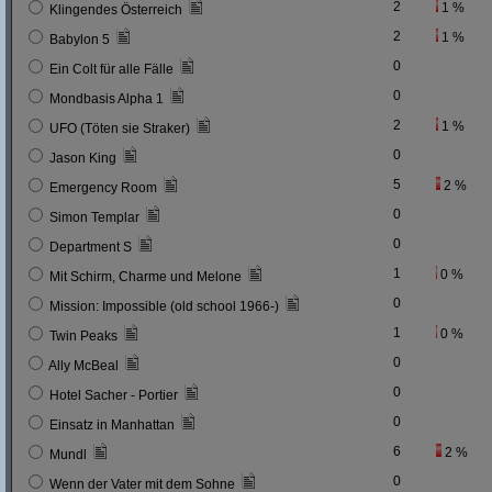
2
1 %
Klingendes Österreich
2
1 %
Babylon 5
0
Ein Colt für alle Fälle
0
Mondbasis Alpha 1
2
1 %
UFO (Töten sie Straker)
0
Jason King
5
2 %
Emergency Room
0
Simon Templar
0
Department S
1
0 %
Mit Schirm, Charme und Melone
0
Mission: Impossible (old school 1966-)
1
0 %
Twin Peaks
0
Ally McBeal
0
Hotel Sacher - Portier
0
Einsatz in Manhattan
6
2 %
Mundl
0
Wenn der Vater mit dem Sohne