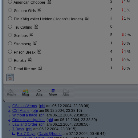
2
1 %
American Chopper
2
1 %
Gilmore Girls
2
1 %
Ein Käfig voller Helden (Hogan's Heroes)
0
Tru Calling
5
2 %
Scrubbs
1
0 %
Stromberg
4
1 %
Prison Break
1
0 %
Eureka
1
0 %
Dead like me
CSI Las Vegas
(
phj
am 06.12.2004, 23:38:08)
CSI Miami
(
phj
am 06.12.2004, 23:38:16)
Without a trace
(
phj
am 06.12.2004, 23:38:26)
Crime investigation
(
phj
am 06.12.2004, 23:38:39)
Law and Order
(
phj
am 06.12.2004, 23:38:56)
7 Days
(
phj
am 06.12.2004, 23:39:15)
Re: 7 Days
(
David@home
am 07.12.2004, 00:46:44)