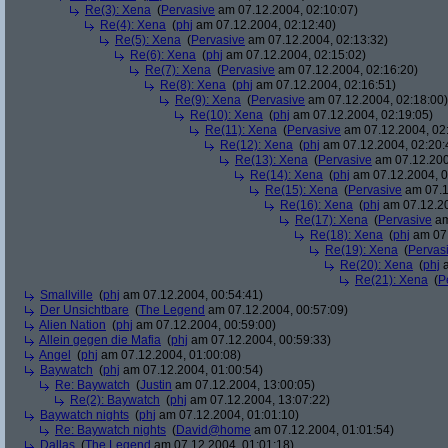
Re(3): Xena
(
Pervasive
am 07.12.2004, 02:10:07)
Re(4): Xena
(
phj
am 07.12.2004, 02:12:40)
Re(5): Xena
(
Pervasive
am 07.12.2004, 02:13:32)
Re(6): Xena
(
phj
am 07.12.2004, 02:15:02)
Re(7): Xena
(
Pervasive
am 07.12.2004, 02:16:20)
Re(8): Xena
(
phj
am 07.12.2004, 02:16:51)
Re(9): Xena
(
Pervasive
am 07.12.2004, 02:18:00)
Re(10): Xena
(
phj
am 07.12.2004, 02:19:05)
Re(11): Xena
(
Pervasive
am 07.12.2004, 02
Re(12): Xena
(
phj
am 07.12.2004, 02:20:
Re(13): Xena
(
Pervasive
am 07.12.200
Re(14): Xena
(
phj
am 07.12.2004, 0
Re(15): Xena
(
Pervasive
am 07.1
Re(16): Xena
(
phj
am 07.12.20
Re(17): Xena
(
Pervasive
am
Re(18): Xena
(
phj
am 07.
Re(19): Xena
(
Pervas
Re(20): Xena
(
phj
a
Re(21): Xena
(
P
Smallville
(
phj
am 07.12.2004, 00:54:41)
Der Unsichtbare
(
The Legend
am 07.12.2004, 00:57:09)
Alien Nation
(
phj
am 07.12.2004, 00:59:00)
Allein gegen die Mafia
(
phj
am 07.12.2004, 00:59:33)
Angel
(
phj
am 07.12.2004, 01:00:08)
Baywatch
(
phj
am 07.12.2004, 01:00:54)
Re: Baywatch
(
Justin
am 07.12.2004, 13:00:05)
Re(2): Baywatch
(
phj
am 07.12.2004, 13:07:22)
Baywatch nights
(
phj
am 07.12.2004, 01:01:10)
Re: Baywatch nights
(
David@home
am 07.12.2004, 01:01:54)
Dallas
(
The Legend
am 07.12.2004, 01:01:18)