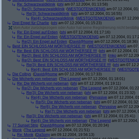
Re: Schwarzwaldklinik
(
phj
am 07.12.2004, 01:13:58)
Re(2): Schwarzwaldklinik
(
WESTGOTENKOENIG
am 07.12.2004, 01:
Re(3): Schwarzwaldklinik
(
phj
am 07.12.2004, 01:16:55)
Re(4): Schwarzwaldklinik
(
WESTGOTENKOENIG
am 07.12.2004
Drei Engel für Charlie
(
phj
am 07.12.2004, 01:15:23)
Vom Autor zurückgezogen oder Autor hat seine Registrierung nicht bestätig
Re: Ein Engel auf Erden
(
phj
am 07.12.2004, 01:17:16)
Re: Ein Engel auf Erden
(
WESTGOTENKOENIG
am 07.12.2004, 01:17:
Re(2): Ein Engel auf Erden
(
David@home
am 07.12.2004, 01:18:36)
Best: EIN SCHLOSS AM WÖRTHERSEE !!!!
(
WESTGOTENKOENIG
am 07.
Re: Best: EIN SCHLOSS AM WÖRTHERSEE !!!!
(
phj
am 07.12.2004, 01:
Re(2): Best: EIN SCHLOSS AM WÖRTHERSEE !!!!
(
mko
am 07.12.200
Re(2): Best: EIN SCHLOSS AM WÖRTHERSEE !!!!
(
WESTGOTENKO
Re(3): Best: EIN SCHLOSS AM WÖRTHERSEE !!!!
(
phj
am 07.12.2
Re(4): Best: EIN SCHLOSS AM WÖRTHERSEE !!!!
(
WESTGOTE
Die Colbys
(
David@home
am 07.12.2004, 01:17:33)
Die Wicherts von nebenan
(
The Legend
am 07.12.2004, 01:18:01)
Re: Die Wicherts von nebenan
(
phj
am 07.12.2004, 01:19:11)
Re(2): Die Wicherts von nebenan
(
The Legend
am 07.12.2004, 01:22
Re(3): Die Wicherts von nebenan
(
phj
am 07.12.2004, 01:23:32)
Re(4): Die Wicherts von nebenan
(
Pervasive
am 07.12.2004, 01
Re(5): Die Wicherts von nebenan
(
phj
am 07.12.2004, 01:32
Re(6): Die Wicherts von nebenan
(
Pervasive
am 07.12.200
Re(7): Die Wicherts von nebenan
(
phj
am 07.12.2004, 
Re(3): Die Wicherts von nebenan
(
phj
am 07.12.2004, 01:25:41)
Re(4): Die Wicherts von nebenan
(
The Legend
am 07.12.2004, 
77 Sunset Strip
(
David@home
am 07.12.2004, 01:20:34)
Monk
(
The Legend
am 07.12.2004, 01:21:51)
Re: Monk
(
DaSony
am 09.12.2004, 19:56:13)