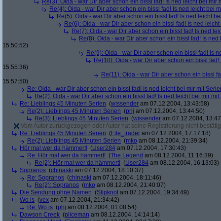
Re(3): Oida - war Dir aber schon ein bissl fad! Is ned leicht bei mir 
Re(4): Oida - war Dir aber schon ein bissl fad! Is ned leicht bei m
Re(5): Oida - war Dir aber schon ein bissl fad! Is ned leicht be
Re(6): Oida - war Dir aber schon ein bissl fad! Is ned leicht
Re(7): Oida - war Dir aber schon ein bissl fad! Is ned lei
Re(8): Oida - war Dir aber schon ein bissl fad! Is ned 
15:50:52)
Re(9): Oida - war Dir aber schon ein bissl fad! Is n
Re(10): Oida - war Dir aber schon ein bissl fad! 
15:55:36)
Re(11): Oida - war Dir aber schon ein bissl fa
15:57:50)
Re: Oida - war Dir aber schon ein bissl fad! Is ned leicht bei mir mit Serie
Re(2): Oida - war Dir aber schon ein bissl fad! Is ned leicht bei mir mit
Re: Lieblings 45 Minuten Serien
(
wissender
am 07.12.2004, 13:43:58)
Re(2): Lieblings 45 Minuten Serien
(
phj
am 07.12.2004, 13:44:50)
Re(3): Lieblings 45 Minuten Serien
(
wissender
am 07.12.2004, 13:47
Vom Autor zurückgezogen oder Autor hat seine Registrierung nicht bestätig
Re: Lieblings 45 Minuten Serien
(
File_trader
am 07.12.2004, 17:17:18)
Re(2): Lieblings 45 Minuten Serien
(
mko
am 08.12.2004, 21:39:34)
Hör mal wer da hämmert!
(
User284
am 07.12.2004, 17:30:43)
Re: Hör mal wer da hämmert!
(
The Legend
am 08.12.2004, 11:16:39)
Re(2): Hör mal wer da hämmert!
(
User284
am 08.12.2004, 16:13:03)
Sopranos
(
chinaski
am 07.12.2004, 18:10:37)
Re: Sopranos
(
chinaski
am 07.12.2004, 18:11:46)
Re(2): Sopranos
(
mko
am 08.12.2004, 21:40:07)
Die Sendung ohne Namen
(
Slipknot
am 07.12.2004, 19:34:49)
Wo is
(
vex
am 07.12.2004, 21:34:42)
Re: Wo is
(
phj
am 08.12.2004, 01:08:54)
Dawson Creek
(
piiceman
am 08.12.2004, 14:14:14)