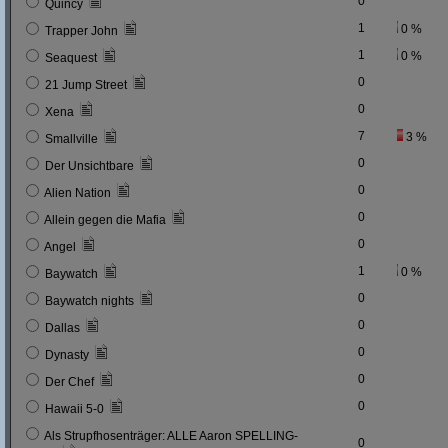
0
Quincy
1
0 %
Trapper John
1
0 %
Seaquest
0
21 Jump Street
0
Xena
7
3 %
Smallville
0
Der Unsichtbare
0
Alien Nation
0
Allein gegen die Mafia
0
Angel
1
0 %
Baywatch
0
Baywatch nights
0
Dallas
0
Dynasty
0
Der Chef
0
Hawaii 5-0
Als Strupfhosenträger: ALLE Aaron SPELLING-
0