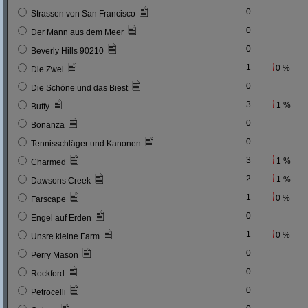
0
Strassen von San Francisco
0
Der Mann aus dem Meer
0
Beverly Hills 90210
1
0 %
Die Zwei
0
Die Schöne und das Biest
3
1 %
Buffy
0
Bonanza
0
Tennisschläger und Kanonen
3
1 %
Charmed
2
1 %
Dawsons Creek
1
0 %
Farscape
0
Engel auf Erden
1
0 %
Unsre kleine Farm
0
Perry Mason
0
Rockford
0
Petrocelli