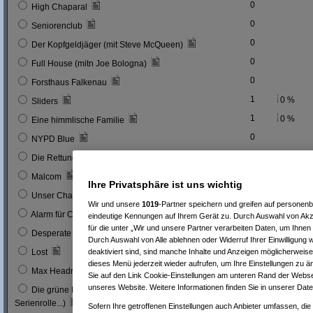
0
High Chaparal
0
Seniorenclub
0
Der Kopfgeldjäger (mit Steve McQueen)
0
Full House (mitn Joe Bologna)
0
Forsthaus Falkenau
1
0 %
Sliders
1
0 %
Eine himmlische Familie
0
NYPD Blue
0
Die Rettungsflieger
9
3 %
Malcom
Ihre Privatsphäre ist uns wichtig
0
Unser Charly
Wir und unsere
1019
-Partner speichern und greifen auf persone
0
Alarm für Cobra 11
eindeutige Kennungen auf Ihrem Gerät zu. Durch Auswahl von Akze
für die unter „Wir und unsere Partner verarbeiten Daten, um Ihnen
3
1 %
Desperate Housewives
Durch Auswahl von Alle ablehnen oder Widerruf Ihrer Einwilligung 
7
3 %
deaktiviert sind, sind manche Inhalte und Anzeigen möglicherweise 
Lost
dieses Menü jederzeit wieder aufrufen, um Ihre Einstellungen zu än
1
0 %
Max Headroom
Sie auf den Link Cookie-Einstellungen am unteren Rand der Webseit
unseres Website. Weitere Informationen finden Sie in unserer Dat
Die grüne Hornisse (Bruce Lee´s erste
0
Serienrolle...)
Sofern Ihre getroffenen Einstellungen auch Anbieter umfassen, die 