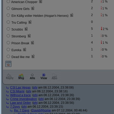
2
1 %
American Chopper
2
1 %
Gilmore Girls
2
1 %
Ein Käfig voller Helden (Hogan's Heroes)
0
Tru Calling
5
2 %
Scrubbs
1
0 %
Stromberg
4
1 %
Prison Break
1
0 %
Eureka
1
0 %
Dead like me
CSI Las Vegas
(
phj
am 06.12.2004, 23:38:08)
CSI Miami
(
phj
am 06.12.2004, 23:38:16)
Without a trace
(
phj
am 06.12.2004, 23:38:26)
Crime investigation
(
phj
am 06.12.2004, 23:38:39)
Law and Order
(
phj
am 06.12.2004, 23:38:56)
7 Days
(
phj
am 06.12.2004, 23:39:15)
Re: 7 Days
(
David@home
am 07.12.2004, 00:46:44)