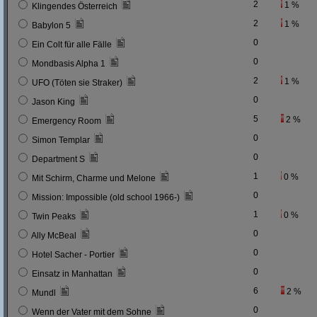
2
1 %
Klingendes Österreich
2
1 %
Babylon 5
0
Ein Colt für alle Fälle
0
Mondbasis Alpha 1
2
1 %
UFO (Töten sie Straker)
0
Jason King
5
2 %
Emergency Room
0
Simon Templar
0
Department S
1
0 %
Mit Schirm, Charme und Melone
0
Mission: Impossible (old school 1966-)
1
0 %
Twin Peaks
0
Ally McBeal
0
Hotel Sacher - Portier
0
Einsatz in Manhattan
6
2 %
Mundl
0
Wenn der Vater mit dem Sohne