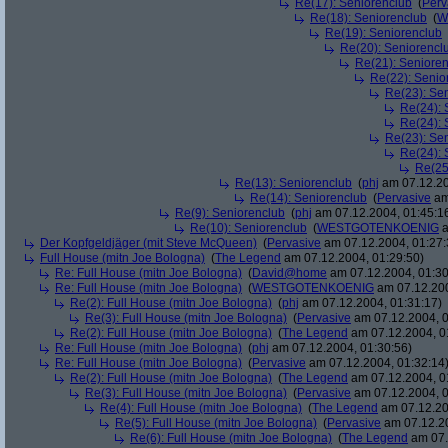
Re(17): Seniorenclub
(
Perv
Re(18): Seniorenclub
(
W
Re(19): Seniorenclub
Re(20): Seniorencl
Re(21): Seniore
Re(22): Senio
Re(23): Se
Re(24): 
Re(24): 
Re(23): Se
Re(24): 
Re(25
Re(13): Seniorenclub
(
phj
am 07.12.20
Re(14): Seniorenclub
(
Pervasive
am
Re(9): Seniorenclub
(
phj
am 07.12.2004, 01:45:1
Re(10): Seniorenclub
(
WESTGOTENKOENIG
a
Der Kopfgeldjäger (mit Steve McQueen)
(
Pervasive
am 07.12.2004, 01:27:
Full House (mitn Joe Bologna)
(
The Legend
am 07.12.2004, 01:29:50)
Re: Full House (mitn Joe Bologna)
(
David@home
am 07.12.2004, 01:30
Re: Full House (mitn Joe Bologna)
(
WESTGOTENKOENIG
am 07.12.200
Re(2): Full House (mitn Joe Bologna)
(
phj
am 07.12.2004, 01:31:17)
Re(3): Full House (mitn Joe Bologna)
(
Pervasive
am 07.12.2004, 0
Re(2): Full House (mitn Joe Bologna)
(
The Legend
am 07.12.2004, 0
Re: Full House (mitn Joe Bologna)
(
phj
am 07.12.2004, 01:30:56)
Re: Full House (mitn Joe Bologna)
(
Pervasive
am 07.12.2004, 01:32:14
Re(2): Full House (mitn Joe Bologna)
(
The Legend
am 07.12.2004, 0
Re(3): Full House (mitn Joe Bologna)
(
Pervasive
am 07.12.2004, 0
Re(4): Full House (mitn Joe Bologna)
(
The Legend
am 07.12.20
Re(5): Full House (mitn Joe Bologna)
(
Pervasive
am 07.12.20
Re(6): Full House (mitn Joe Bologna)
(
The Legend
am 07.