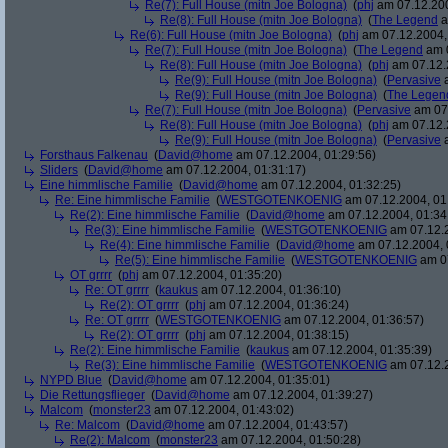
Re(7): Full House (mitn Joe Bologna)
(
phj
am 07.12.200
Re(8): Full House (mitn Joe Bologna)
(
The Legend
a
Re(6): Full House (mitn Joe Bologna)
(
phj
am 07.12.2004,
Re(7): Full House (mitn Joe Bologna)
(
The Legend
am 0
Re(8): Full House (mitn Joe Bologna)
(
phj
am 07.12.
Re(9): Full House (mitn Joe Bologna)
(
Pervasive
a
Re(9): Full House (mitn Joe Bologna)
(
The Legen
Re(7): Full House (mitn Joe Bologna)
(
Pervasive
am 07.
Re(8): Full House (mitn Joe Bologna)
(
phj
am 07.12.
Re(9): Full House (mitn Joe Bologna)
(
Pervasive
a
Forsthaus Falkenau
(
David@home
am 07.12.2004, 01:29:56)
Sliders
(
David@home
am 07.12.2004, 01:31:17)
Eine himmlische Familie
(
David@home
am 07.12.2004, 01:32:25)
Re: Eine himmlische Familie
(
WESTGOTENKOENIG
am 07.12.2004, 01
Re(2): Eine himmlische Familie
(
David@home
am 07.12.2004, 01:34
Re(3): Eine himmlische Familie
(
WESTGOTENKOENIG
am 07.12.2
Re(4): Eine himmlische Familie
(
David@home
am 07.12.2004, 
Re(5): Eine himmlische Familie
(
WESTGOTENKOENIG
am 07
OT grrrr
(
phj
am 07.12.2004, 01:35:20)
Re: OT grrrr
(
kaukus
am 07.12.2004, 01:36:10)
Re(2): OT grrrr
(
phj
am 07.12.2004, 01:36:24)
Re: OT grrrr
(
WESTGOTENKOENIG
am 07.12.2004, 01:36:57)
Re(2): OT grrrr
(
phj
am 07.12.2004, 01:38:15)
Re(2): Eine himmlische Familie
(
kaukus
am 07.12.2004, 01:35:39)
Re(3): Eine himmlische Familie
(
WESTGOTENKOENIG
am 07.12.2
NYPD Blue
(
David@home
am 07.12.2004, 01:35:01)
Die Rettungsflieger
(
David@home
am 07.12.2004, 01:39:27)
Malcom
(
monster23
am 07.12.2004, 01:43:02)
Re: Malcom
(
David@home
am 07.12.2004, 01:43:57)
Re(2): Malcom
(
monster23
am 07.12.2004, 01:50:28)