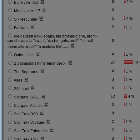
6
2 %
Bulle von Tölz
0
Medicopter 117
5
2 %
Six feet under
2
1 %
Fastlane
die ganzen doku-soaps, big brother-clone, promi-
ego-shows a la "swan", "dschungelschrott", "ich will
0
meine alte zruck", "a useless life",......
4
1 %
Outer Limits
37
13
2 x simpsons hintereinander ;-)
4
1 %
The Sopranos
3
1 %
Alias
4
1 %
24 heast
12
4 %
Stargate: SG-1
3
1 %
Stargate: Atlantis
0
Star Trek DS9
2
1 %
Star Trek Voyager
2
1 %
Star Trek Enterprise
3
1 %
Star Trek TNG