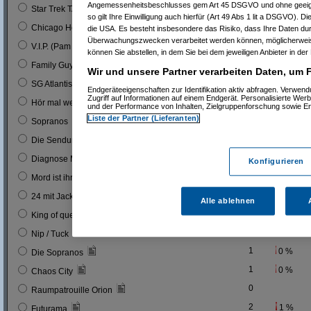
Angemessenheitsbeschlusses gem Art 45 DSGVO und ohne geeign
0
Star Trek TAS
so gilt Ihre Einwilligung auch hierfür (Art 49 Abs 1 lit a DSGVO). D
0
Chicago Hope
die USA. Es besteht insbesondere das Risiko, dass Ihre Daten du
Überwachungszwecken verarbeitet werden können, möglicherweis
1
0 %
V.I.P. (Pam A.)
können Sie abstellen, in dem Sie bei dem jeweiligen Anbieter in der 
1
0 %
Family Guy
Wir und unsere Partner verarbeiten Daten, um 
1
0 %
SG Atlantis
Endgeräteeigenschaften zur Identifikation aktiv abfragen. Verwen
Zugriff auf Informationen auf einem Endgerät. Personalisierte We
9
3 %
Hör mal wer da hämmert!
und der Performance von Inhalten, Zielgruppenforschung sowie E
Liste der Partner (Lieferanten)
4
1 %
Sopranos
2
1 %
Die Sendung ohne Namen
1
0 %
Diagnose Mord
Konfigurieren
0
Mord ist ihr Hobby
1
0 %
24 mit Jack Bauer
Alle ablehnen
15
5 %
King of queens
5
2 %
Nip / Tuck
1
0 %
Die Sopranos
1
0 %
Chaos City
0
Raumpatrouille Orion
2
1 %
Futurama