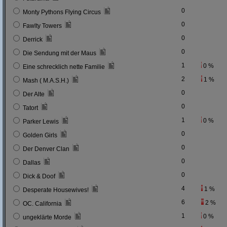
0
Monty Pythons Flying Circus
0
Fawlty Towers
0
Derrick
0
Die Sendung mit der Maus
1
0 %
Eine schrecklich nette Familie
2
1 %
Mash ( M.A.S.H.)
0
Der Alte
0
Tatort
1
0 %
Parker Lewis
0
Golden Girls
0
Der Denver Clan
0
Dallas
0
Dick & Doof
4
1 %
Desperate Housewives!
6
2 %
OC. California
1
0 %
ungeklärte Morde