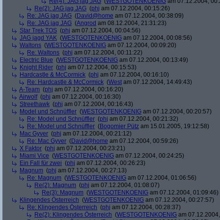
Re(4): JAG jag JAG
(
WESTGOTENKOENIG
am 07.12.2004, 00:
Re(2): JAG jag JAG
(
phj
am 07.12.2004, 00:15:26)
Re: JAG jag JAG
(
David@home
am 07.12.2004, 00:38:09)
Re: JAG jag JAG
(
Angrod
am 08.12.2004, 21:31:23)
Star Trek TOS
(
phj
am 07.12.2004, 00:04:56)
JAG jagd YAK
(
WESTGOTENKOENIG
am 07.12.2004, 00:08:56)
Waltons
(
WESTGOTENKOENIG
am 07.12.2004, 00:09:20)
Re: Waltons
(
phj
am 07.12.2004, 00:11:22)
Electric Blue
(
WESTGOTENKOENIG
am 07.12.2004, 00:13:49)
Knight Rider
(
phj
am 07.12.2004, 00:15:53)
Hardcastle & McCormick
(
phj
am 07.12.2004, 00:16:10)
Re: Hardcastle & McCormick
(
West
am 07.12.2004, 14:49:43)
A-Team
(
phj
am 07.12.2004, 00:16:20)
Airwolf
(
phj
am 07.12.2004, 00:16:30)
Streethawk
(
phj
am 07.12.2004, 00:16:43)
Model und Schnüffler
(
WESTGOTENKOENIG
am 07.12.2004, 00:20:57)
Re: Model und Schnüffler
(
phj
am 07.12.2004, 00:21:32)
Re: Model und Schnüffler
(
Bogomier Pütz
am 15.01.2005, 19:12:58)
Mac Gyver
(
phj
am 07.12.2004, 00:21:12)
Re: Mac Gyver
(
David@home
am 07.12.2004, 00:59:26)
X Faktor
(
phj
am 07.12.2004, 00:23:21)
Miami Vice
(
WESTGOTENKOENIG
am 07.12.2004, 00:24:25)
Ein Fall für zwei
(
phj
am 07.12.2004, 00:26:23)
Magnum
(
phj
am 07.12.2004, 00:27:13)
Re: Magnum
(
WESTGOTENKOENIG
am 07.12.2004, 01:06:56)
Re(2): Magnum
(
phj
am 07.12.2004, 01:08:07)
Re(3): Magnum
(
WESTGOTENKOENIG
am 07.12.2004, 01:09:46)
Klingendes Österreich
(
WESTGOTENKOENIG
am 07.12.2004, 00:27:57)
Re: Klingendes Österreich
(
phj
am 07.12.2004, 00:28:37)
Re(2): Klingendes Österreich
(
WESTGOTENKOENIG
am 07.12.2004,