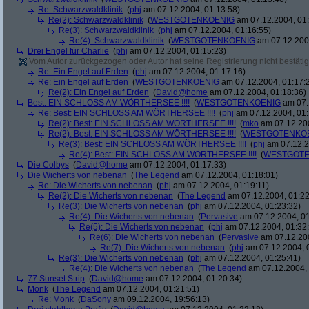
Re: Schwarzwaldklinik
(
phj
am 07.12.2004, 01:13:58)
Re(2): Schwarzwaldklinik
(
WESTGOTENKOENIG
am 07.12.2004, 01:
Re(3): Schwarzwaldklinik
(
phj
am 07.12.2004, 01:16:55)
Re(4): Schwarzwaldklinik
(
WESTGOTENKOENIG
am 07.12.2004
Drei Engel für Charlie
(
phj
am 07.12.2004, 01:15:23)
Vom Autor zurückgezogen oder Autor hat seine Registrierung nicht bestätig
Re: Ein Engel auf Erden
(
phj
am 07.12.2004, 01:17:16)
Re: Ein Engel auf Erden
(
WESTGOTENKOENIG
am 07.12.2004, 01:17:
Re(2): Ein Engel auf Erden
(
David@home
am 07.12.2004, 01:18:36)
Best: EIN SCHLOSS AM WÖRTHERSEE !!!!
(
WESTGOTENKOENIG
am 07.
Re: Best: EIN SCHLOSS AM WÖRTHERSEE !!!!
(
phj
am 07.12.2004, 01:
Re(2): Best: EIN SCHLOSS AM WÖRTHERSEE !!!!
(
mko
am 07.12.200
Re(2): Best: EIN SCHLOSS AM WÖRTHERSEE !!!!
(
WESTGOTENKO
Re(3): Best: EIN SCHLOSS AM WÖRTHERSEE !!!!
(
phj
am 07.12.2
Re(4): Best: EIN SCHLOSS AM WÖRTHERSEE !!!!
(
WESTGOTE
Die Colbys
(
David@home
am 07.12.2004, 01:17:33)
Die Wicherts von nebenan
(
The Legend
am 07.12.2004, 01:18:01)
Re: Die Wicherts von nebenan
(
phj
am 07.12.2004, 01:19:11)
Re(2): Die Wicherts von nebenan
(
The Legend
am 07.12.2004, 01:22
Re(3): Die Wicherts von nebenan
(
phj
am 07.12.2004, 01:23:32)
Re(4): Die Wicherts von nebenan
(
Pervasive
am 07.12.2004, 01
Re(5): Die Wicherts von nebenan
(
phj
am 07.12.2004, 01:32
Re(6): Die Wicherts von nebenan
(
Pervasive
am 07.12.200
Re(7): Die Wicherts von nebenan
(
phj
am 07.12.2004, 
Re(3): Die Wicherts von nebenan
(
phj
am 07.12.2004, 01:25:41)
Re(4): Die Wicherts von nebenan
(
The Legend
am 07.12.2004, 
77 Sunset Strip
(
David@home
am 07.12.2004, 01:20:34)
Monk
(
The Legend
am 07.12.2004, 01:21:51)
Re: Monk
(
DaSony
am 09.12.2004, 19:56:13)