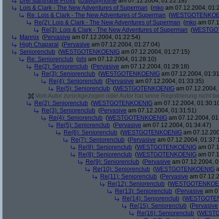
Drei stahlharte Profis
(
David@home
am 07.12.2004, 01:22:18)
Lois & Clark - The New Adventures of Superman
(
mko
am 07.12.2004, 01:
Re: Lois & Clark - The New Adventures of Superman
(
WESTGOTENKOE
Re(2): Lois & Clark - The New Adventures of Superman
(
mko
am 07.1
Re(3): Lois & Clark - The New Adventures of Superman
(
WESTGO
Mannix
(
Pervasive
am 07.12.2004, 01:22:54)
High Chaparal
(
Pervasive
am 07.12.2004, 01:27:04)
Seniorenclub
(
WESTGOTENKOENIG
am 07.12.2004, 01:27:15)
Re: Seniorenclub
(
phj
am 07.12.2004, 01:28:10)
Re(2): Seniorenclub
(
Pervasive
am 07.12.2004, 01:29:18)
Re(3): Seniorenclub
(
WESTGOTENKOENIG
am 07.12.2004, 01:31
Re(4): Seniorenclub
(
Pervasive
am 07.12.2004, 01:33:35)
Re(5): Seniorenclub
(
WESTGOTENKOENIG
am 07.12.2004, 
Vom Autor zurückgezogen oder Autor hat seine Registrierung nicht bes
Re(2): Seniorenclub
(
WESTGOTENKOENIG
am 07.12.2004, 01:30:1
Re(3): Seniorenclub
(
Pervasive
am 07.12.2004, 01:31:51)
Re(4): Seniorenclub
(
WESTGOTENKOENIG
am 07.12.2004, 01
Re(5): Seniorenclub
(
Pervasive
am 07.12.2004, 01:34:47)
Re(6): Seniorenclub
(
WESTGOTENKOENIG
am 07.12.200
Re(7): Seniorenclub
(
Pervasive
am 07.12.2004, 01:37:
Re(8): Seniorenclub
(
WESTGOTENKOENIG
am 07.1
Re(8): Seniorenclub
(
WESTGOTENKOENIG
am 07.1
Re(9): Seniorenclub
(
Pervasive
am 07.12.2004, 0
Re(10): Seniorenclub
(
WESTGOTENKOENIG
a
Re(11): Seniorenclub
(
Pervasive
am 07.12.2
Re(12): Seniorenclub
(
WESTGOTENKOE
Re(13): Seniorenclub
(
Pervasive
am 07
Re(14): Seniorenclub
(
WESTGOTE
Re(15): Seniorenclub
(
Pervasive
Re(16): Seniorenclub
(
WESTG