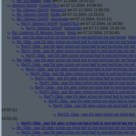
Re: SG Atlantis
(
mko
am 07.12.2004, 14:53:11)
Gilmore Girls!!!!
(
User67913
am 07.12.2004, 10:58:32)
Re: Gilmore Girls!!!!
(
bones14
am 07.12.2004, 11:00:33)
Re: Gilmore Girls!!!!
(
Suffix
am 07.12.2004, 12:24:24)
Re: Gilmore Girls!!!!
(
wissender
am 07.12.2004, 13:43:11)
Re(2): Gilmore Girls!!!!
(
User67913
am 07.12.2004, 14:18:36)
Re(3): Gilmore Girls!!!!
(
wissender
am 07.12.2004, 14:26:10)
Re: Lieblings 45 Minuten Serien
(
frietz
am 07.12.2004, 13:16:46)
Oida - war Dir aber schon ein bissl fad! Is ned leicht bei mir mit Serien
(
Wul
Re: Oida - war Dir aber schon ein bissl fad! Is ned leicht bei mir mit Serie
Re(2): Oida - war Dir aber schon ein bissl fad! Is ned leicht bei mir mit
Re(2): Oida - war Dir aber schon ein bissl fad! Is ned leicht bei mir mit
Re(3): Oida - war Dir aber schon ein bissl fad! Is ned leicht bei mir 
Re: Oida - war Dir aber schon ein bissl fad! Is ned leicht bei mir mit Serie
Re(2): Oida - war Dir aber schon ein bissl fad! Is ned leicht bei mir mit
Re(3): Oida - war Dir aber schon ein bissl fad! Is ned leicht bei mir 
Re(4): Oida - war Dir aber schon ein bissl fad! Is ned leicht bei m
Re(5): Oida - war Dir aber schon ein bissl fad! Is ned leicht be
Re(6): Oida - war Dir aber schon ein bissl fad! Is ned leicht
Re(5): Oida - war Dir aber schon ein bissl fad! Is ned leicht be
Re(6): Oida - war Dir aber schon ein bissl fad! Is ned leicht
Re(7): Oida - war Dir aber schon ein bissl fad! Is ned lei
Re(8): Oida - war Dir aber schon ein bissl fad! Is ned 
Re(9): Oida - war Dir aber schon ein bissl fad! Is n
15:55:11)
Re(10): Oida - war Dir aber schon ein bissl fad! 
15:58:15)
Re(2): Oida - war Dir aber schon ein bissl fad! Is ned leicht bei mir 
Re: Oida - war Dir aber schon ein bissl fad! Is ned leicht bei mir mit Serie
Re(2): Oida - war Dir aber schon ein bissl fad! Is ned leicht bei mir mit