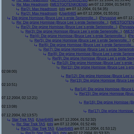
Re: Max Headroom
(
WESTGOTENKOENIG
am 07.12.2004, 01:53:44)
Re: Max Headroom
(
WESTGOTENKOENIG
am 07.12.2004, 01:54:07)
Re(2): Max Headroom
(
phj
am 07.12.2004, 01:54:35)
Re(2): Max Headroom
(
User6465
am 07.12.2004, 01:55:01)
Die grüne Hornisse (Bruce Lee´s erste Serienrolle...)
(
Pervasive
am 07.12.
Re: Die grüne Hornisse (Bruce Lee´s erste Serienrolle...)
(
WESTGOTEN
Re(2): Die grüne Hornisse (Bruce Lee´s erste Serienrolle...)
(
Pervasi
Re(3): Die grüne Hornisse (Bruce Lee´s erste Serienrolle...)
(
WES
Re(4): Die grüne Hornisse (Bruce Lee´s erste Serienrolle...)
(
Pe
Re(5): Die grüne Hornisse (Bruce Lee´s erste Serienrolle...)
(
Re(6): Die grüne Hornisse (Bruce Lee´s erste Serienrolle...
Re(7): Die grüne Hornisse (Bruce Lee´s erste Serienrolle
Re(8): Die grüne Hornisse (Bruce Lee´s erste Serienro
Re(9): Die grüne Hornisse (Bruce Lee´s erste Serie
Re(10): Die grüne Hornisse (Bruce Lee´s erste S
Re(11): Die grüne Hornisse (Bruce Lee´s erste
02:08:00)
Re(12): Die grüne Hornisse (Bruce Lee´s er
Re(13): Die grüne Hornisse (Bruce Lee´s
02:10:51)
Re(14): Die grüne Hornisse (Bruce Le
Re(15): Die grüne Hornisse (Bruce
07.12.2004, 02:12:21)
Re(16): Die grüne Hornisse (Bru
02:13:08)
Re(17): Die grüne Hornisse (
07.12.2004, 02:13:57)
Star Trek TAS
(
User6465
am 07.12.2004, 01:52:32)
Re: Star Trek TAS
(
phj
am 07.12.2004, 01:52:49)
Re(2): Star Trek TAS
(
User6465
am 07.12.2004, 01:53:12)
Re(3): Star Trek TAS
(
phj
am 07.12.2004, 01:53:32)