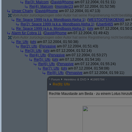
Re(3): Malcom
(
David@home
am 07.12.2004, 01:51:11)
Re(4): Malcom
(
monster23
am 07.12.2004, 01:52:58)
Unser Charly
(
David@home
am 07.12.2004, 01:47:13)
Vom Autor zurückgezogen oder Autor hat seine Registrierung nicht bestätig
Re: Space 1999 (a.k.a. Mondbasis Alpha 1)
(
WESTGOTENKOENIG
am 0
Re(2): Space 1999 (a.k.a. Mondbasis Alpha 1)
(
User6465
am 07.12.2
Re: Space 1999 (a.k.a. Mondbasis Alpha 1)
(
phj
am 07.12.2004, 01:50:
Alarm für Cobra 11
(
David@home
am 07.12.2004, 01:49:42)
Vom Autor zurückgezogen oder Autor hat seine Registrierung nicht bestätig
Re: Ufo
(
phj
am 07.12.2004, 01:50:38)
Re(2): Ufo
(
Pervasive
am 07.12.2004, 01:51:43)
Re(3): Ufo
(
phj
am 07.12.2004, 01:52:14)
Re(4): Ufo
(
Pervasive
am 07.12.2004, 01:53:27)
Re(5): Ufo
(
phj
am 07.12.2004, 01:54:16)
Re(6): Ufo
(
Pervasive
am 07.12.2004, 01:55:24)
Re(7): Ufo
(
phj
am 07.12.2004, 01:58:08)
Re(8): Ufo
(
Pervasive
am 07.12.2004, 01:59:11)
^
Forum
Heimkino & DVD
#
1995794
Re(9): Ufo
Rechte Maustaste am Beda - zu einem Lotus hinzu