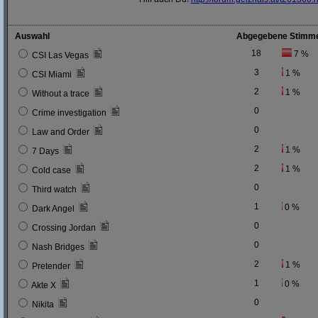
Auswahl
Abgegebene Stimm
18
7 %
CSI Las Vegas
3
1 %
CSI Miami
2
1 %
Without a trace
0
Crime investigation
0
Law and Order
2
1 %
7 Days
2
1 %
Cold case
0
Third watch
1
0 %
Dark Angel
0
Crossing Jordan
0
Nash Bridges
2
1 %
Pretender
1
0 %
Akte X
0
Nikita