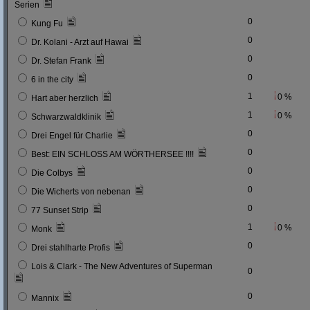
Serien
0
Kung Fu
0
Dr. Kolani - Arzt auf Hawai
0
Dr. Stefan Frank
0
6 in the city
1
0 %
Hart aber herzlich
1
0 %
Schwarzwaldklinik
0
Drei Engel für Charlie
0
Best: EIN SCHLOSS AM WÖRTHERSEE !!!!
0
Die Colbys
0
Die Wicherts von nebenan
0
77 Sunset Strip
1
0 %
Monk
0
Drei stahlharte Profis
Lois & Clark - The New Adventures of Superman
0
0
Mannix