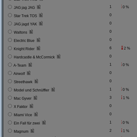
1
0 %
JAG jag JAG
0
Star Trek TOS
0
JAG jagd YAK
0
Waltons
0
Electric Blue
6
2 %
Knight Rider
0
Hardcastle & McCormick
1
0 %
A-Team
0
Airwolf
0
Streethawk
1
0 %
Model und Schnüffler
3
1 %
Mac Gyver
0
X Faktor
0
Miami Vice
1
0 %
Ein Fall für zwei
2
1 %
Magnum