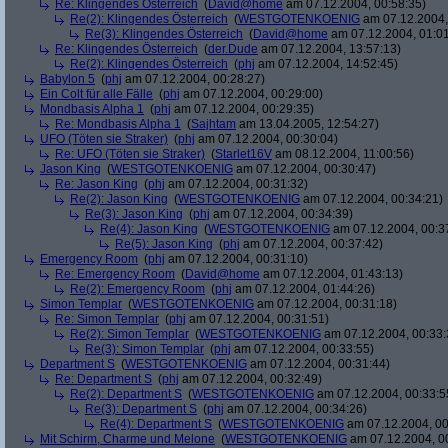
Re: Klingendes Österreich
(
David@home
am 07.12.2004, 00:58:35)
Re(2): Klingendes Österreich
(
WESTGOTENKOENIG
am 07.12.2004,
Re(3): Klingendes Österreich
(
David@home
am 07.12.2004, 01:01
Re: Klingendes Österreich
(
der.Dude
am 07.12.2004, 13:57:13)
Re(2): Klingendes Österreich
(
phj
am 07.12.2004, 14:52:45)
Babylon 5
(
phj
am 07.12.2004, 00:28:27)
Ein Colt für alle Fälle
(
phj
am 07.12.2004, 00:29:00)
Mondbasis Alpha 1
(
phj
am 07.12.2004, 00:29:35)
Re: Mondbasis Alpha 1
(
Sajhtam
am 13.04.2005, 12:54:27)
UFO (Töten sie Straker)
(
phj
am 07.12.2004, 00:30:04)
Re: UFO (Töten sie Straker)
(
Starlet16V
am 08.12.2004, 11:00:56)
Jason King
(
WESTGOTENKOENIG
am 07.12.2004, 00:30:47)
Re: Jason King
(
phj
am 07.12.2004, 00:31:32)
Re(2): Jason King
(
WESTGOTENKOENIG
am 07.12.2004, 00:34:21)
Re(3): Jason King
(
phj
am 07.12.2004, 00:34:39)
Re(4): Jason King
(
WESTGOTENKOENIG
am 07.12.2004, 00:3
Re(5): Jason King
(
phj
am 07.12.2004, 00:37:42)
Emergency Room
(
phj
am 07.12.2004, 00:31:10)
Re: Emergency Room
(
David@home
am 07.12.2004, 01:43:13)
Re(2): Emergency Room
(
phj
am 07.12.2004, 01:44:26)
Simon Templar
(
WESTGOTENKOENIG
am 07.12.2004, 00:31:18)
Re: Simon Templar
(
phj
am 07.12.2004, 00:31:51)
Re(2): Simon Templar
(
WESTGOTENKOENIG
am 07.12.2004, 00:33:
Re(3): Simon Templar
(
phj
am 07.12.2004, 00:33:55)
Department S
(
WESTGOTENKOENIG
am 07.12.2004, 00:31:44)
Re: Department S
(
phj
am 07.12.2004, 00:32:49)
Re(2): Department S
(
WESTGOTENKOENIG
am 07.12.2004, 00:33:5
Re(3): Department S
(
phj
am 07.12.2004, 00:34:26)
Re(4): Department S
(
WESTGOTENKOENIG
am 07.12.2004, 00
Mit Schirm, Charme und Melone
(
WESTGOTENKOENIG
am 07.12.2004, 0