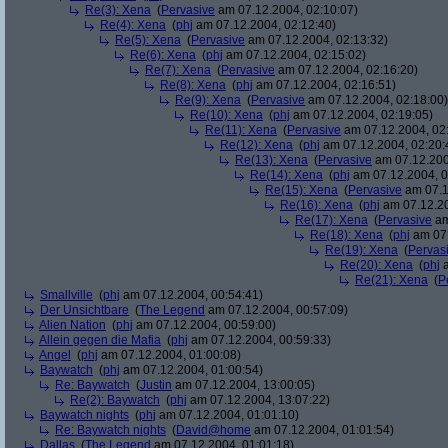
Re(3): Xena
(
Pervasive
am 07.12.2004, 02:10:07)
Re(4): Xena
(
phj
am 07.12.2004, 02:12:40)
Re(5): Xena
(
Pervasive
am 07.12.2004, 02:13:32)
Re(6): Xena
(
phj
am 07.12.2004, 02:15:02)
Re(7): Xena
(
Pervasive
am 07.12.2004, 02:16:20)
Re(8): Xena
(
phj
am 07.12.2004, 02:16:51)
Re(9): Xena
(
Pervasive
am 07.12.2004, 02:18:00)
Re(10): Xena
(
phj
am 07.12.2004, 02:19:05)
Re(11): Xena
(
Pervasive
am 07.12.2004, 02
Re(12): Xena
(
phj
am 07.12.2004, 02:20:
Re(13): Xena
(
Pervasive
am 07.12.200
Re(14): Xena
(
phj
am 07.12.2004, 0
Re(15): Xena
(
Pervasive
am 07.1
Re(16): Xena
(
phj
am 07.12.20
Re(17): Xena
(
Pervasive
am
Re(18): Xena
(
phj
am 07.
Re(19): Xena
(
Pervas
Re(20): Xena
(
phj
a
Re(21): Xena
(
P
Smallville
(
phj
am 07.12.2004, 00:54:41)
Der Unsichtbare
(
The Legend
am 07.12.2004, 00:57:09)
Alien Nation
(
phj
am 07.12.2004, 00:59:00)
Allein gegen die Mafia
(
phj
am 07.12.2004, 00:59:33)
Angel
(
phj
am 07.12.2004, 01:00:08)
Baywatch
(
phj
am 07.12.2004, 01:00:54)
Re: Baywatch
(
Justin
am 07.12.2004, 13:00:05)
Re(2): Baywatch
(
phj
am 07.12.2004, 13:07:22)
Baywatch nights
(
phj
am 07.12.2004, 01:01:10)
Re: Baywatch nights
(
David@home
am 07.12.2004, 01:01:54)
Dallas
(
The Legend
am 07.12.2004, 01:01:18)