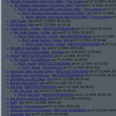
Mission: Impossible (old school 1966-)
(
The Legend
am 07.12.2004, 00:32
Re: Mission: Impossible (old school 1966-)
(
phj
am 07.12.2004, 00:33:4
Re(2): Mission: Impossible (old school 1966-)
(
The Legend
am 07.12.
Re(3): Mission: Impossible (old school 1966-)
(
phj
am 07.12.2004, 
Re(4): Mission: Impossible (old school 1966-)
(
The Legend
am 0
Twin Peaks
(
phj
am 07.12.2004, 00:33:20)
Ally McBeal
(
phj
am 07.12.2004, 00:34:14)
Hotel Sacher - Portier
(
WESTGOTENKOENIG
am 07.12.2004, 00:34:41)
Re: Hotel Sacher - Portier
(
phj
am 07.12.2004, 00:34:57)
Re(2): Hotel Sacher - Portier
(
WESTGOTENKOENIG
am 07.12.2004, 
Re(3): Hotel Sacher - Portier
(
phj
am 07.12.2004, 00:38:08)
Re(4): Hotel Sacher - Portier
(
WESTGOTENKOENIG
am 07.12.2
Einsatz in Manhattan
(
phj
am 07.12.2004, 00:34:49)
Re: Einsatz in Manhattan
(
Sajhtam
am 13.04.2005, 12:55:04)
Mundl
(
WESTGOTENKOENIG
am 07.12.2004, 00:34:51)
Re: Mundl
(
David@home
am 07.12.2004, 00:39:05)
Re(2): Mundl
(
WESTGOTENKOENIG
am 07.12.2004, 00:41:42)
Re(3): Mundl
(
David@home
am 07.12.2004, 00:42:53)
Wenn der Vater mit dem Sohne
(
WESTGOTENKOENIG
am 07.12.2004, 00:
Strassen von San Francisco
(
WESTGOTENKOENIG
am 07.12.2004, 00:35
Der Mann aus dem Meer
(
phj
am 07.12.2004, 00:35:43)
Beverly Hills 90210
(
phj
am 07.12.2004, 00:37:20)
Die Zwei
(
WESTGOTENKOENIG
am 07.12.2004, 00:38:57)
Re: Die Zwei
(
phj
am 07.12.2004, 00:39:30)
Re(2): Die Zwei
(
WESTGOTENKOENIG
am 07.12.2004, 00:42:18)
Die Schöne und das Biest
(
phj
am 07.12.2004, 00:39:21)
Buffy
(
phj
am 07.12.2004, 00:42:16)
Bonanza
(
The Legend
am 07.12.2004, 00:42:29)
Tennisschläger und Kanonen
(
WESTGOTENKOENIG
am 07.12.2004, 00:4
Charmed
(
phj
am 07.12.2004, 00:43:40)