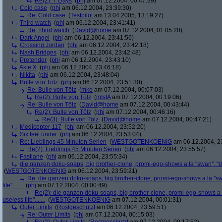
Re(2): 7 Days
(
phj
am 07.12.2004, 00:47:39)
Cold case
(
phj
am 06.12.2004, 23:39:30)
Re: Cold case
(
Testpilot
am 13.04.2005, 13:19:27)
Third watch
(
phj
am 06.12.2004, 23:41:41)
Re: Third watch
(
David@home
am 07.12.2004, 01:05:20)
Dark Angel
(
phj
am 06.12.2004, 23:41:56)
Crossing Jordan
(
phj
am 06.12.2004, 23:42:18)
Nash Bridges
(
phj
am 06.12.2004, 23:42:48)
Pretender
(
phj
am 06.12.2004, 23:43:10)
Akte X
(
phj
am 06.12.2004, 23:46:18)
Nikita
(
phj
am 06.12.2004, 23:48:04)
Bulle von Tölz
(
phj
am 06.12.2004, 23:51:30)
Re: Bulle von Tölz
(
mko
am 07.12.2004, 00:07:03)
Re(2): Bulle von Tölz
(
mIstA
am 07.12.2004, 00:19:06)
Re: Bulle von Tölz
(
David@home
am 07.12.2004, 00:43:44)
Re(2): Bulle von Tölz
(
phj
am 07.12.2004, 00:46:16)
Re(3): Bulle von Tölz
(
David@home
am 07.12.2004, 00:47:21)
Medicopter 117
(
phj
am 06.12.2004, 23:52:20)
Six feet under
(
phj
am 06.12.2004, 23:53:04)
Re: Lieblings 45 Minuten Serien
(
WESTGOTENKOENIG
am 06.12.2004, 2
Re(2): Lieblings 45 Minuten Serien
(
phj
am 06.12.2004, 23:55:57)
Fastlane
(
phj
am 06.12.2004, 23:55:34)
die ganzen doku-soaps, big brother-clone, promi-ego-shows a la "swan", "dschun
(
WESTGOTENKOENIG
am 06.12.2004, 23:59:21)
Re: die ganzen doku-soaps, big brother-clone, promi-ego-shows a la "swan
life",......
(
phj
am 07.12.2004, 00:00:49)
Re(2): die ganzen doku-soaps, big brother-clone, promi-ego-shows a la 
useless life",......
(
WESTGOTENKOENIG
am 07.12.2004, 00:01:31)
Outer Limits
(
Rostgeschützt
am 06.12.2004, 23:59:51)
Re: Outer Limits
(
phj
am 07.12.2004, 00:15:03)