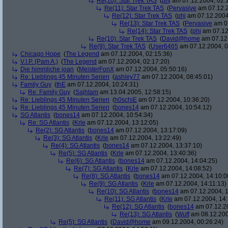
Re(10): Star Trek TAS
(
phj
am 07.12.2004, 02:
Re(11): Star Trek TAS
(
Pervasive
am 07.12.2
Re(12): Star Trek TAS
(
phj
am 07.12.2004
Re(13): Star Trek TAS
(
Pervasive
am 07
Re(14): Star Trek TAS
(
phj
am 07.12
Re(10): Star Trek TAS
(
David@home
am 07.12.
Re(9): Star Trek TAS
(
User6465
am 07.12.2004, 0
Chicago Hope
(
The Legend
am 07.12.2004, 02:15:36)
V.I.P. (Pam A.)
(
The Legend
am 07.12.2004, 02:17:20)
Die himmliche joan
(
MeisterFonX
am 07.12.2004, 05:50:16)
Re: Lieblings 45 Minuten Serien
(
ashley77
am 07.12.2004, 08:45:01)
Family Guy
(
thE
am 07.12.2004, 10:24:31)
Re: Family Guy
(
Sajhtam
am 13.04.2005, 12:58:15)
Re: Lieblings 45 Minuten Serien
(
h0schiE
am 07.12.2004, 10:36:20)
Re: Lieblings 45 Minuten Serien
(
bones14
am 07.12.2004, 10:54:12)
SG Atlantis
(
bones14
am 07.12.2004, 10:54:34)
Re: SG Atlantis
(
Krle
am 07.12.2004, 13:12:05)
Re(2): SG Atlantis
(
bones14
am 07.12.2004, 13:17:09)
Re(3): SG Atlantis
(
Krle
am 07.12.2004, 13:22:49)
Re(4): SG Atlantis
(
bones14
am 07.12.2004, 13:37:10)
Re(5): SG Atlantis
(
Krle
am 07.12.2004, 13:40:36)
Re(6): SG Atlantis
(
bones14
am 07.12.2004, 14:04:25)
Re(7): SG Atlantis
(
Krle
am 07.12.2004, 14:08:52)
Re(8): SG Atlantis
(
bones14
am 07.12.2004, 14:10:0
Re(9): SG Atlantis
(
Krle
am 07.12.2004, 14:11:13)
Re(10): SG Atlantis
(
bones14
am 07.12.2004, 1
Re(11): SG Atlantis
(
Krle
am 07.12.2004, 14:
Re(12): SG Atlantis
(
bones14
am 07.12.20
Re(13): SG Atlantis
(
Wuff
am 08.12.200
Re(5): SG Atlantis
(
David@home
am 09.12.2004, 00:26:24)