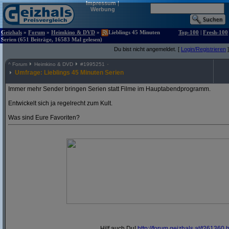
Impressum
|
Werbung
Geizhals
»
Forum
»
Heimkino & DVD
»
Lieblings 45 Minuten
Top-100
|
Fresh-100
Serien (651 Beiträge, 16583 Mal gelesen)
Du bist nicht angemeldet. [
Login/Registrieren
]
^
Forum
Heimkino & DVD
#
1995251
Umfrage: Lieblings 45 Minuten Serien
Immer mehr Sender bringen Serien statt Filme im Hauptabendprogramm.
Entwickelt sich ja regelrecht zum Kult.
Was sind Eure Favoriten?
Hilf auch Du!
http:/
/
forum.geizhals.at/
t261360.h