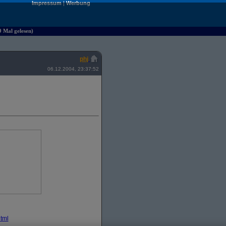
Impressum
|
Werbung
9 Mal gelesen)
phj
06.12.2004, 23:37:52
tml