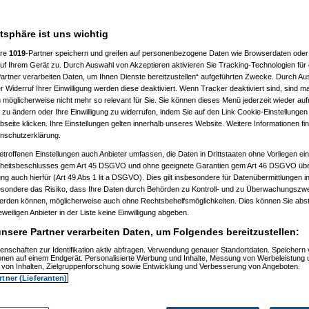
en
atsphäre ist uns wichtig
ere
1019
-Partner speichern und greifen auf personenbezogene Daten wie Browserdaten oder 
f Ihrem Gerät zu. Durch Auswahl von Akzeptieren aktivieren Sie Tracking-Technologien für d
artner verarbeiten Daten, um Ihnen Dienste bereitzustellen“ aufgeführten Zwecke. Durch Aus
 Widerruf Ihrer Einwilligung werden diese deaktiviert. Wenn Tracker deaktiviert sind, sind m
 möglicherweise nicht mehr so relevant für Sie. Sie können dieses Menü jederzeit wieder auf
 zu ändern oder Ihre Einwilligung zu widerrufen, indem Sie auf den Link Cookie-Einstellunge
eite klicken. Ihre Einstellungen gelten innerhalb unseres Website. Weitere Informationen fin
nschutzerklärung.
etroffenen Einstellungen auch Anbieter umfassen, die Daten in Drittstaaten ohne Vorliegen ei
itsbeschlusses gem Art 45 DSGVO und ohne geeignete Garantien gem Art 46 DSGVO übermi
gung auch hierfür (Art 49 Abs 1 lit a DSGVO). Dies gilt insbesondere für Datenübermittlungen i
esondere das Risiko, dass Ihre Daten durch Behörden zu Kontroll- und zu Überwachungsz
werden können, möglicherweise auch ohne Rechtsbehelfsmöglichkeiten. Dies können Sie abst
eweiligen Anbieter in der Liste keine Einwilligung abgeben.
nsere Partner verarbeiten Daten, um Folgendes bereitzustellen:
enschaften zur Identifikation aktiv abfragen. Verwendung genauer Standortdaten. Speichern 
ionen auf einem Endgerät. Personalisierte Werbung und Inhalte, Messung von Werbeleistung 
von Inhalten, Zielgruppenforschung sowie Entwicklung und Verbesserung von Angeboten.
rtner (Lieferanten)