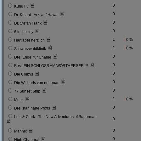
0
Kung Fu
0
Dr. Kolani - Arzt auf Hawai
0
Dr. Stefan Frank
0
6 in the city
1
0 %
Hart aber herzlich
1
0 %
Schwarzwaldklinik
0
Drei Engel für Charlie
0
Best: EIN SCHLOSS AM WÖRTHERSEE !!!!
0
Die Colbys
0
Die Wicherts von nebenan
0
77 Sunset Strip
1
0 %
Monk
0
Drei stahlharte Profis
Lois & Clark - The New Adventures of Superman
0
0
Mannix
0
High Chaparal