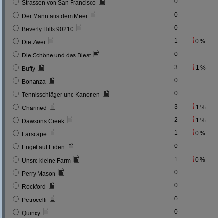
0
Strassen von San Francisco
0
Der Mann aus dem Meer
0
Beverly Hills 90210
1
0 %
Die Zwei
0
Die Schöne und das Biest
3
1 %
Buffy
0
Bonanza
0
Tennisschläger und Kanonen
3
1 %
Charmed
2
1 %
Dawsons Creek
1
0 %
Farscape
0
Engel auf Erden
1
0 %
Unsre kleine Farm
0
Perry Mason
0
Rockford
0
Petrocelli
0
Quincy