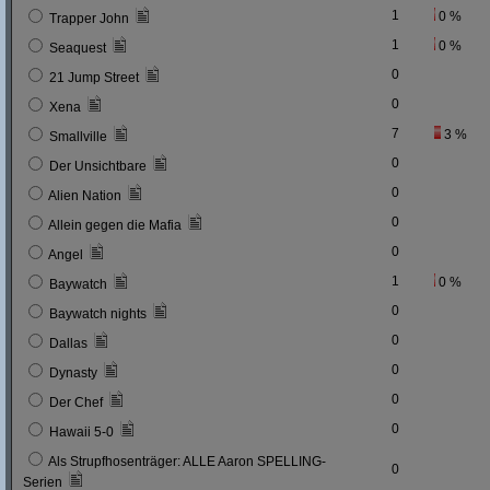
1
0 %
Trapper John
1
0 %
Seaquest
0
21 Jump Street
0
Xena
7
3 %
Smallville
0
Der Unsichtbare
0
Alien Nation
0
Allein gegen die Mafia
0
Angel
1
0 %
Baywatch
0
Baywatch nights
0
Dallas
0
Dynasty
0
Der Chef
0
Hawaii 5-0
Als Strupfhosenträger: ALLE Aaron SPELLING-
0
Serien