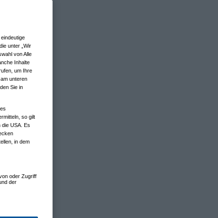
eindeutige
ie unter „Wir
wahl von Alle
anche Inhalte
rufen, um Ihre
n am unteren
den Sie in
nes
tteln, so gilt
n die USA. Es
wecken
ellen, in dem
von oder Zugriff
und der