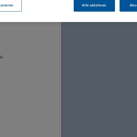
gurieren
Alle ablehnen
Akz
 %