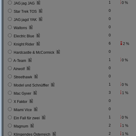
1
0 %
JAG jag JAG
0
Star Trek TOS
0
JAG jagd YAK
0
Waltons
0
Electric Blue
6
2 %
Knight Rider
0
Hardcastle & McCormick
1
0 %
A-Team
0
Airwolf
0
Streethawk
1
0 %
Model und Schnüffler
3
1 %
Mac Gyver
0
X Faktor
0
Miami Vice
1
0 %
Ein Fall für zwei
2
1 %
Magnum
2
1 %
Klingendes Österreich