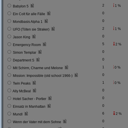
2
1 %
Babylon 5
0
Ein Colt für alle Fälle
0
Mondbasis Alpha 1
2
1 %
UFO (Töten sie Straker)
0
Jason King
5
2 %
Emergency Room
0
Simon Templar
0
Department S
1
0 %
Mit Schirm, Charme und Melone
0
Mission: Impossible (old school 1966-)
1
0 %
Twin Peaks
0
Ally McBeal
0
Hotel Sacher - Portier
0
Einsatz in Manhattan
6
2 %
Mundl
0
Wenn der Vater mit dem Sohne