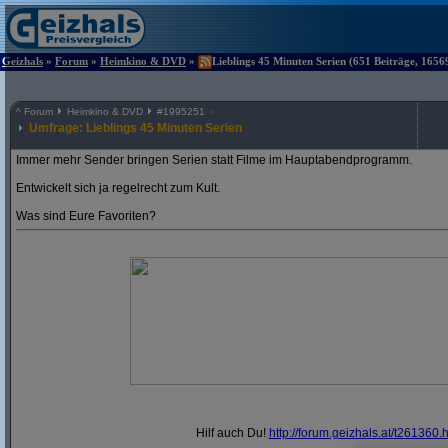
Geizhals
»
Forum
»
Heimkino & DVD
»
Lieblings 45 Minuten Serien (651 Beiträge, 1656
^
Forum
Heimkino & DVD
#
1995251
Umfrage: Lieblings 45 Minuten Serien
Immer mehr Sender bringen Serien statt Filme im Hauptabendprogramm.
Entwickelt sich ja regelrecht zum Kult.
Was sind Eure Favoriten?
Hilf auch Du!
http:/
/
forum.geizhals.at/
t261360.h