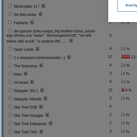
0
Konfi
Medicopter 117
5
2 %
Six feet under
2
1 %
Fastlane
die ganzen doku-soaps, big brother-clone, promi-
ego-shows a la "swan", "dschungelschrott", "ich will
0
meine alte zruck", "a useless life",......
4
1 %
Outer Limits
37
13
2 x simpsons hintereinander ;-)
4
1 %
The Sopranos
3
1 %
Alias
4
1 %
24 heast
12
4 %
Stargate: SG-1
3
1 %
Stargate: Atlantis
0
Star Trek DS9
2
1 %
Star Trek Voyager
2
1 %
Star Trek Enterprise
3
1 %
Star Trek TNG