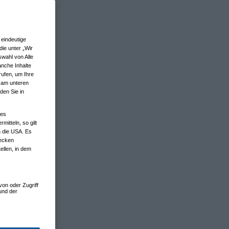
eindeutige
ie unter „Wir
wahl von Alle
anche Inhalte
rufen, um Ihre
n am unteren
den Sie in
nes
tteln, so gilt
n die USA. Es
wecken
ellen, in dem
von oder Zugriff
und der