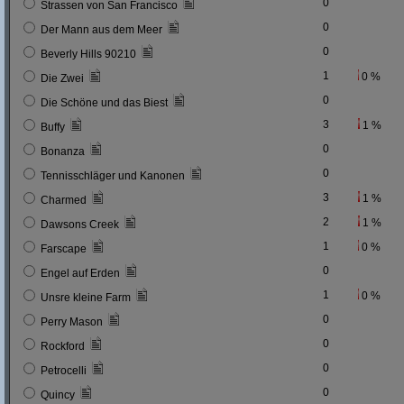
0
Strassen von San Francisco
0
Der Mann aus dem Meer
0
Beverly Hills 90210
1
0 %
Die Zwei
0
Die Schöne und das Biest
3
1 %
Buffy
0
Bonanza
0
Tennisschläger und Kanonen
3
1 %
Charmed
2
1 %
Dawsons Creek
1
0 %
Farscape
0
Engel auf Erden
1
0 %
Unsre kleine Farm
0
Perry Mason
0
Rockford
0
Petrocelli
0
Quincy