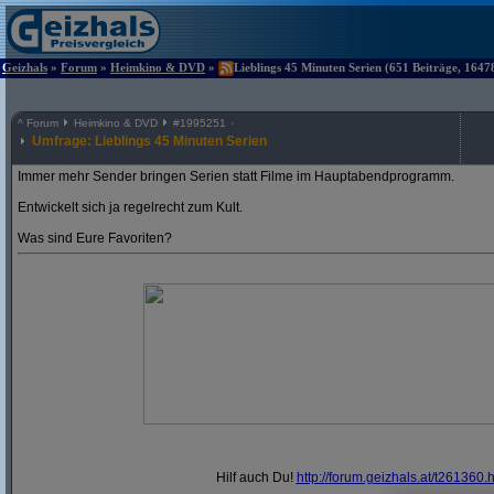
Geizhals
»
Forum
»
Heimkino & DVD
»
Lieblings 45 Minuten Serien (651 Beiträge, 1647
^
Forum
Heimkino & DVD
#
1995251
Umfrage: Lieblings 45 Minuten Serien
Immer mehr Sender bringen Serien statt Filme im Hauptabendprogramm.
Entwickelt sich ja regelrecht zum Kult.
Was sind Eure Favoriten?
Hilf auch Du!
http:/
/
forum.geizhals.at/
t261360.h