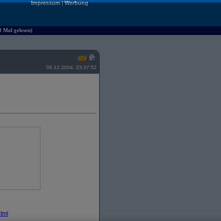
Impressum
|
Werbung
8 Mal gelesen)
phj
06.12.2004, 23:37:52
tml