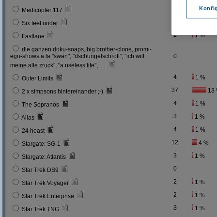
0
Konfi
Medicopter 117
5
2 %
Six feet under
2
1 %
Fastlane
die ganzen doku-soaps, big brother-clone, promi-
ego-shows a la "swan", "dschungelschrott", "ich will
0
meine alte zruck", "a useless life",......
4
1 %
Outer Limits
37
13
2 x simpsons hintereinander ;-)
4
1 %
The Sopranos
3
1 %
Alias
4
1 %
24 heast
12
4 %
Stargate: SG-1
3
1 %
Stargate: Atlantis
0
Star Trek DS9
2
1 %
Star Trek Voyager
2
1 %
Star Trek Enterprise
3
1 %
Star Trek TNG