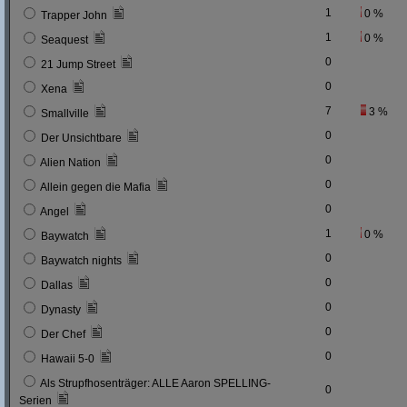
1
0 %
Trapper John
1
0 %
Seaquest
0
21 Jump Street
0
Xena
7
3 %
Smallville
0
Der Unsichtbare
0
Alien Nation
0
Allein gegen die Mafia
0
Angel
1
0 %
Baywatch
0
Baywatch nights
0
Dallas
0
Dynasty
0
Der Chef
0
Hawaii 5-0
Als Strupfhosenträger: ALLE Aaron SPELLING-
0
Serien