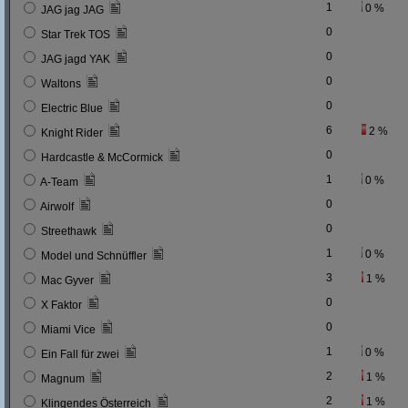
1
0 %
JAG jag JAG
0
Star Trek TOS
0
JAG jagd YAK
0
Waltons
0
Electric Blue
6
2 %
Knight Rider
0
Hardcastle & McCormick
1
0 %
A-Team
0
Airwolf
0
Streethawk
1
0 %
Model und Schnüffler
3
1 %
Mac Gyver
0
X Faktor
0
Miami Vice
1
0 %
Ein Fall für zwei
2
1 %
Magnum
2
1 %
Klingendes Österreich