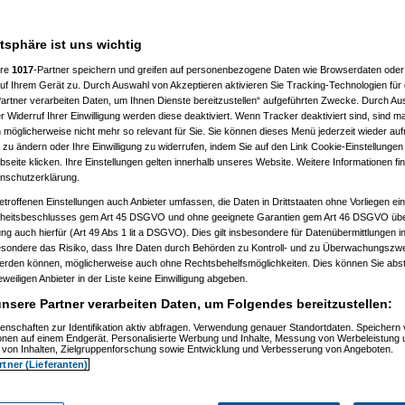
en
atsphäre ist uns wichtig
ere
1017
-Partner speichern und greifen auf personenbezogene Daten wie Browserdaten oder 
f Ihrem Gerät zu. Durch Auswahl von Akzeptieren aktivieren Sie Tracking-Technologien für d
artner verarbeiten Daten, um Ihnen Dienste bereitzustellen“ aufgeführten Zwecke. Durch Aus
 Widerruf Ihrer Einwilligung werden diese deaktiviert. Wenn Tracker deaktiviert sind, sind m
 möglicherweise nicht mehr so relevant für Sie. Sie können dieses Menü jederzeit wieder auf
 zu ändern oder Ihre Einwilligung zu widerrufen, indem Sie auf den Link Cookie-Einstellunge
eite klicken. Ihre Einstellungen gelten innerhalb unseres Website. Weitere Informationen fin
nschutzerklärung.
etroffenen Einstellungen auch Anbieter umfassen, die Daten in Drittstaaten ohne Vorliegen ei
itsbeschlusses gem Art 45 DSGVO und ohne geeignete Garantien gem Art 46 DSGVO übermi
gung auch hierfür (Art 49 Abs 1 lit a DSGVO). Dies gilt insbesondere für Datenübermittlungen i
esondere das Risiko, dass Ihre Daten durch Behörden zu Kontroll- und zu Überwachungsz
werden können, möglicherweise auch ohne Rechtsbehelfsmöglichkeiten. Dies können Sie abst
eweiligen Anbieter in der Liste keine Einwilligung abgeben.
nsere Partner verarbeiten Daten, um Folgendes bereitzustellen:
enschaften zur Identifikation aktiv abfragen. Verwendung genauer Standortdaten. Speichern 
ionen auf einem Endgerät. Personalisierte Werbung und Inhalte, Messung von Werbeleistung 
von Inhalten, Zielgruppenforschung sowie Entwicklung und Verbesserung von Angeboten.
rtner (Lieferanten)