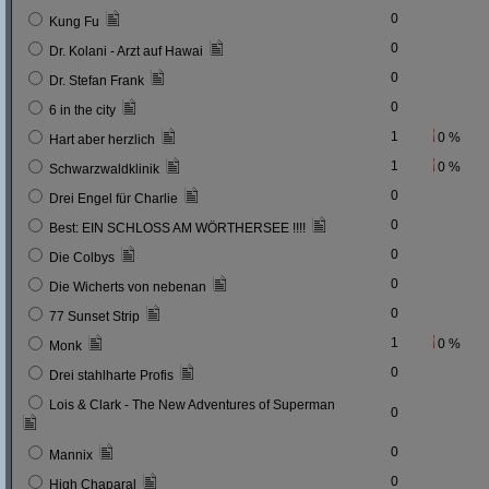
0
Kung Fu
0
Dr. Kolani - Arzt auf Hawai
0
Dr. Stefan Frank
0
6 in the city
1
0 %
Hart aber herzlich
1
0 %
Schwarzwaldklinik
0
Drei Engel für Charlie
0
Best: EIN SCHLOSS AM WÖRTHERSEE !!!!
0
Die Colbys
0
Die Wicherts von nebenan
0
77 Sunset Strip
1
0 %
Monk
0
Drei stahlharte Profis
Lois & Clark - The New Adventures of Superman
0
0
Mannix
0
High Chaparal