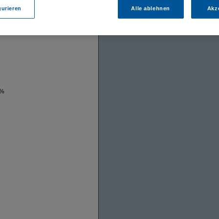
gurieren
Alle ablehnen
Akz
 %