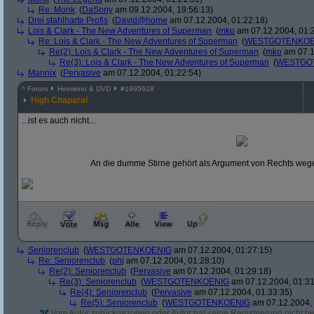
Re: Monk
(
DaSony
am 09.12.2004, 19:56:13)
Drei stahlharte Profis
(
David@home
am 07.12.2004, 01:22:18)
Lois & Clark - The New Adventures of Superman
(
mko
am 07.12.2004, 01:
Re: Lois & Clark - The New Adventures of Superman
(
WESTGOTENKOE
Re(2): Lois & Clark - The New Adventures of Superman
(
mko
am 07.1
Re(3): Lois & Clark - The New Adventures of Superman
(
WESTGO
Mannix
(
Pervasive
am 07.12.2004, 01:22:54)
^
Forum
Heimkino & DVD
#
1995628
High Chaparal
...ist es auch nicht...
An die dumme Stirne gehört als Argument von Rechts wegen
Seniorenclub
(
WESTGOTENKOENIG
am 07.12.2004, 01:27:15)
Re: Seniorenclub
(
phj
am 07.12.2004, 01:28:10)
Re(2): Seniorenclub
(
Pervasive
am 07.12.2004, 01:29:18)
Re(3): Seniorenclub
(
WESTGOTENKOENIG
am 07.12.2004, 01:31
Re(4): Seniorenclub
(
Pervasive
am 07.12.2004, 01:33:35)
Re(5): Seniorenclub
(
WESTGOTENKOENIG
am 07.12.2004, 
Vom Autor zurückgezogen oder Autor hat seine Registrierung nicht bes