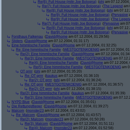
Re(6): Full House (mitn Joe Bologna)
(
phj
am 07.12.2004,
Re(7): Full House (mitn Joe Bologna)
(
The Legend
am 0
Re(8): Full House (mitn Joe Bologna)
(
phj
am 07.12.
Re(9): Full House (mitn Joe Bologna)
(
Pervasive
a
Re(9): Full House (mitn Joe Bologna)
(
The Legen
Re(7): Full House (mitn Joe Bologna)
(
Pervasive
am 07.
Re(8): Full House (mitn Joe Bologna)
(
phj
am 07.12.
Re(9): Full House (mitn Joe Bologna)
(
Pervasive
a
Forsthaus Falkenau
(
David@home
am 07.12.2004, 01:29:56)
Sliders
(
David@home
am 07.12.2004, 01:31:17)
Eine himmlische Familie
(
David@home
am 07.12.2004, 01:32:25)
Re: Eine himmlische Familie
(
WESTGOTENKOENIG
am 07.12.2004, 01
Re(2): Eine himmlische Familie
(
David@home
am 07.12.2004, 01:34
Re(3): Eine himmlische Familie
(
WESTGOTENKOENIG
am 07.12.2
Re(4): Eine himmlische Familie
(
David@home
am 07.12.2004, 
Re(5): Eine himmlische Familie
(
WESTGOTENKOENIG
am 07
OT grrrr
(
phj
am 07.12.2004, 01:35:20)
Re: OT grrrr
(
kaukus
am 07.12.2004, 01:36:10)
Re(2): OT grrrr
(
phj
am 07.12.2004, 01:36:24)
Re: OT grrrr
(
WESTGOTENKOENIG
am 07.12.2004, 01:36:57)
Re(2): OT grrrr
(
phj
am 07.12.2004, 01:38:15)
Re(2): Eine himmlische Familie
(
kaukus
am 07.12.2004, 01:35:39)
Re(3): Eine himmlische Familie
(
WESTGOTENKOENIG
am 07.12.2
NYPD Blue
(
David@home
am 07.12.2004, 01:35:01)
Die Rettungsflieger
(
David@home
am 07.12.2004, 01:39:27)
Malcom
(
monster23
am 07.12.2004, 01:43:02)
Re: Malcom
(
David@home
am 07.12.2004, 01:43:57)
Re(2): Malcom
(
monster23
am 07.12.2004, 01:50:28)
Re(3): Malcom
(
David@home
am 07.12.2004, 01:51:11)
Re(4): Malcom
(
monster23
am 07.12.2004, 01:52:58)