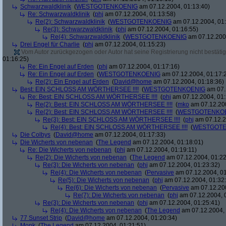
Schwarzwaldklinik
(
WESTGOTENKOENIG
am 07.12.2004, 01:13:40)
Re: Schwarzwaldklinik
(
phj
am 07.12.2004, 01:13:58)
Re(2): Schwarzwaldklinik
(
WESTGOTENKOENIG
am 07.12.2004, 01:
Re(3): Schwarzwaldklinik
(
phj
am 07.12.2004, 01:16:55)
Re(4): Schwarzwaldklinik
(
WESTGOTENKOENIG
am 07.12.2004
Drei Engel für Charlie
(
phj
am 07.12.2004, 01:15:23)
Vom Autor zurückgezogen oder Autor hat seine Registrierung nicht bestätig
01:16:25)
Re: Ein Engel auf Erden
(
phj
am 07.12.2004, 01:17:16)
Re: Ein Engel auf Erden
(
WESTGOTENKOENIG
am 07.12.2004, 01:17:
Re(2): Ein Engel auf Erden
(
David@home
am 07.12.2004, 01:18:36)
Best: EIN SCHLOSS AM WÖRTHERSEE !!!!
(
WESTGOTENKOENIG
am 07.
Re: Best: EIN SCHLOSS AM WÖRTHERSEE !!!!
(
phj
am 07.12.2004, 01:
Re(2): Best: EIN SCHLOSS AM WÖRTHERSEE !!!!
(
mko
am 07.12.200
Re(2): Best: EIN SCHLOSS AM WÖRTHERSEE !!!!
(
WESTGOTENKO
Re(3): Best: EIN SCHLOSS AM WÖRTHERSEE !!!!
(
phj
am 07.12.2
Re(4): Best: EIN SCHLOSS AM WÖRTHERSEE !!!!
(
WESTGOTE
Die Colbys
(
David@home
am 07.12.2004, 01:17:33)
Die Wicherts von nebenan
(
The Legend
am 07.12.2004, 01:18:01)
Re: Die Wicherts von nebenan
(
phj
am 07.12.2004, 01:19:11)
Re(2): Die Wicherts von nebenan
(
The Legend
am 07.12.2004, 01:22
Re(3): Die Wicherts von nebenan
(
phj
am 07.12.2004, 01:23:32)
Re(4): Die Wicherts von nebenan
(
Pervasive
am 07.12.2004, 01
Re(5): Die Wicherts von nebenan
(
phj
am 07.12.2004, 01:32
Re(6): Die Wicherts von nebenan
(
Pervasive
am 07.12.200
Re(7): Die Wicherts von nebenan
(
phj
am 07.12.2004, 
Re(3): Die Wicherts von nebenan
(
phj
am 07.12.2004, 01:25:41)
Re(4): Die Wicherts von nebenan
(
The Legend
am 07.12.2004, 
77 Sunset Strip
(
David@home
am 07.12.2004, 01:20:34)
Monk
(
The Legend
am 07.12.2004, 01:21:51)