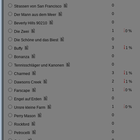
0
Strassen von San Francisco
0
Der Mann aus dem Meer
0
Beverly Hills 90210
1
0 %
Die Zwei
0
Die Schöne und das Biest
3
1 %
Buffy
0
Bonanza
0
Tennisschläger und Kanonen
3
1 %
Charmed
2
1 %
Dawsons Creek
1
0 %
Farscape
0
Engel auf Erden
1
0 %
Unsre kleine Farm
0
Perry Mason
0
Rockford
0
Petrocelli