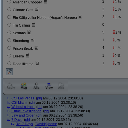
2
1 %
American Chopper
2
1 %
Gilmore Girls
2
1 %
Ein Käfig voller Helden (Hogan's Heroes)
0
Tru Calling
5
2 %
Scrubbs
1
0 %
Stromberg
4
1 %
Prison Break
1
0 %
Eureka
1
0 %
Dead like me
CSI Las Vegas
(
phj
am 06.12.2004, 23:38:08)
CSI Miami
(
phj
am 06.12.2004, 23:38:16)
Without a trace
(
phj
am 06.12.2004, 23:38:26)
Crime investigation
(
phj
am 06.12.2004, 23:38:39)
Law and Order
(
phj
am 06.12.2004, 23:38:56)
7 Days
(
phj
am 06.12.2004, 23:39:15)
Re: 7 Days
(
David@home
am 07.12.2004, 00:46:44)