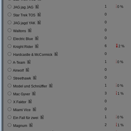
1
0 %
JAG jag JAG
0
Star Trek TOS
0
JAG jagd YAK
0
Waltons
0
Electric Blue
6
2 %
Knight Rider
0
Hardcastle & McCormick
1
0 %
A-Team
0
Airwolf
0
Streethawk
1
0 %
Model und Schnüffler
3
1 %
Mac Gyver
0
X Faktor
0
Miami Vice
1
0 %
Ein Fall für zwei
2
1 %
Magnum