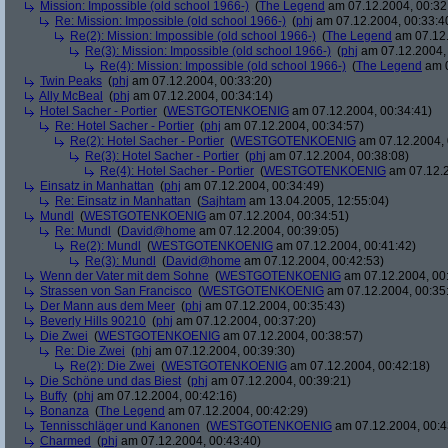
Mission: Impossible (old school 1966-)
(
The Legend
am 07.12.2004, 00:32
Re: Mission: Impossible (old school 1966-)
(
phj
am 07.12.2004, 00:33:4
Re(2): Mission: Impossible (old school 1966-)
(
The Legend
am 07.12.
Re(3): Mission: Impossible (old school 1966-)
(
phj
am 07.12.2004, 
Re(4): Mission: Impossible (old school 1966-)
(
The Legend
am 0
Twin Peaks
(
phj
am 07.12.2004, 00:33:20)
Ally McBeal
(
phj
am 07.12.2004, 00:34:14)
Hotel Sacher - Portier
(
WESTGOTENKOENIG
am 07.12.2004, 00:34:41)
Re: Hotel Sacher - Portier
(
phj
am 07.12.2004, 00:34:57)
Re(2): Hotel Sacher - Portier
(
WESTGOTENKOENIG
am 07.12.2004, 
Re(3): Hotel Sacher - Portier
(
phj
am 07.12.2004, 00:38:08)
Re(4): Hotel Sacher - Portier
(
WESTGOTENKOENIG
am 07.12.2
Einsatz in Manhattan
(
phj
am 07.12.2004, 00:34:49)
Re: Einsatz in Manhattan
(
Sajhtam
am 13.04.2005, 12:55:04)
Mundl
(
WESTGOTENKOENIG
am 07.12.2004, 00:34:51)
Re: Mundl
(
David@home
am 07.12.2004, 00:39:05)
Re(2): Mundl
(
WESTGOTENKOENIG
am 07.12.2004, 00:41:42)
Re(3): Mundl
(
David@home
am 07.12.2004, 00:42:53)
Wenn der Vater mit dem Sohne
(
WESTGOTENKOENIG
am 07.12.2004, 00:
Strassen von San Francisco
(
WESTGOTENKOENIG
am 07.12.2004, 00:35
Der Mann aus dem Meer
(
phj
am 07.12.2004, 00:35:43)
Beverly Hills 90210
(
phj
am 07.12.2004, 00:37:20)
Die Zwei
(
WESTGOTENKOENIG
am 07.12.2004, 00:38:57)
Re: Die Zwei
(
phj
am 07.12.2004, 00:39:30)
Re(2): Die Zwei
(
WESTGOTENKOENIG
am 07.12.2004, 00:42:18)
Die Schöne und das Biest
(
phj
am 07.12.2004, 00:39:21)
Buffy
(
phj
am 07.12.2004, 00:42:16)
Bonanza
(
The Legend
am 07.12.2004, 00:42:29)
Tennisschläger und Kanonen
(
WESTGOTENKOENIG
am 07.12.2004, 00:4
Charmed
(
phj
am 07.12.2004, 00:43:40)