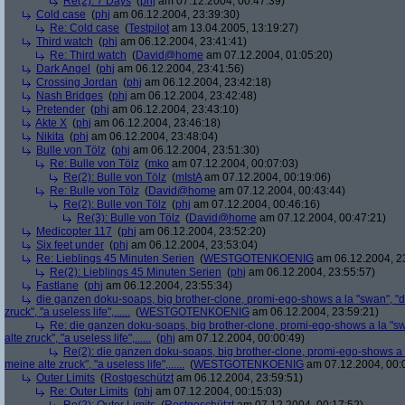
Re(2): 7 Days
(
phj
am 07.12.2004, 00:47:39)
Cold case
(
phj
am 06.12.2004, 23:39:30)
Re: Cold case
(
Testpilot
am 13.04.2005, 13:19:27)
Third watch
(
phj
am 06.12.2004, 23:41:41)
Re: Third watch
(
David@home
am 07.12.2004, 01:05:20)
Dark Angel
(
phj
am 06.12.2004, 23:41:56)
Crossing Jordan
(
phj
am 06.12.2004, 23:42:18)
Nash Bridges
(
phj
am 06.12.2004, 23:42:48)
Pretender
(
phj
am 06.12.2004, 23:43:10)
Akte X
(
phj
am 06.12.2004, 23:46:18)
Nikita
(
phj
am 06.12.2004, 23:48:04)
Bulle von Tölz
(
phj
am 06.12.2004, 23:51:30)
Re: Bulle von Tölz
(
mko
am 07.12.2004, 00:07:03)
Re(2): Bulle von Tölz
(
mIstA
am 07.12.2004, 00:19:06)
Re: Bulle von Tölz
(
David@home
am 07.12.2004, 00:43:44)
Re(2): Bulle von Tölz
(
phj
am 07.12.2004, 00:46:16)
Re(3): Bulle von Tölz
(
David@home
am 07.12.2004, 00:47:21)
Medicopter 117
(
phj
am 06.12.2004, 23:52:20)
Six feet under
(
phj
am 06.12.2004, 23:53:04)
Re: Lieblings 45 Minuten Serien
(
WESTGOTENKOENIG
am 06.12.2004, 2
Re(2): Lieblings 45 Minuten Serien
(
phj
am 06.12.2004, 23:55:57)
Fastlane
(
phj
am 06.12.2004, 23:55:34)
die ganzen doku-soaps, big brother-clone, promi-ego-shows a la "swan", "ds
zruck", "a useless life",......
(
WESTGOTENKOENIG
am 06.12.2004, 23:59:21)
Re: die ganzen doku-soaps, big brother-clone, promi-ego-shows a la "swa
alte zruck", "a useless life",......
(
phj
am 07.12.2004, 00:00:49)
Re(2): die ganzen doku-soaps, big brother-clone, promi-ego-shows a la
meine alte zruck", "a useless life",......
(
WESTGOTENKOENIG
am 07.12.2004, 00:
Outer Limits
(
Rostgeschützt
am 06.12.2004, 23:59:51)
Re: Outer Limits
(
phj
am 07.12.2004, 00:15:03)