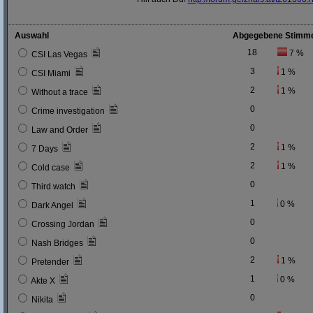
Auswahl
Abgegebene Stimm
18
7 %
CSI Las Vegas
3
1 %
CSI Miami
2
1 %
Without a trace
0
Crime investigation
0
Law and Order
2
1 %
7 Days
2
1 %
Cold case
0
Third watch
1
0 %
Dark Angel
0
Crossing Jordan
0
Nash Bridges
2
1 %
Pretender
1
0 %
Akte X
0
Nikita