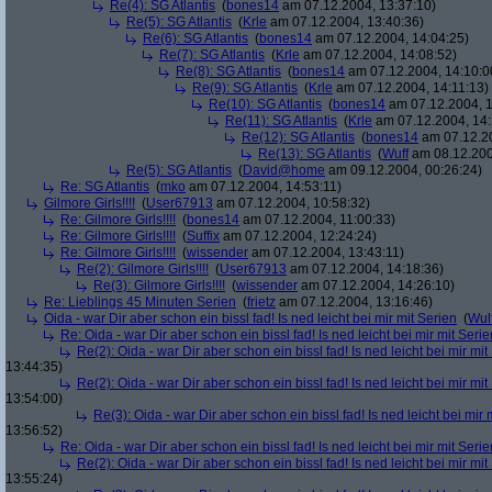
Re(4): SG Atlantis
(
bones14
am 07.12.2004, 13:37:10)
Re(5): SG Atlantis
(
Krle
am 07.12.2004, 13:40:36)
Re(6): SG Atlantis
(
bones14
am 07.12.2004, 14:04:25)
Re(7): SG Atlantis
(
Krle
am 07.12.2004, 14:08:52)
Re(8): SG Atlantis
(
bones14
am 07.12.2004, 14:10:0
Re(9): SG Atlantis
(
Krle
am 07.12.2004, 14:11:13)
Re(10): SG Atlantis
(
bones14
am 07.12.2004, 1
Re(11): SG Atlantis
(
Krle
am 07.12.2004, 14:
Re(12): SG Atlantis
(
bones14
am 07.12.20
Re(13): SG Atlantis
(
Wuff
am 08.12.200
Re(5): SG Atlantis
(
David@home
am 09.12.2004, 00:26:24)
Re: SG Atlantis
(
mko
am 07.12.2004, 14:53:11)
Gilmore Girls!!!!
(
User67913
am 07.12.2004, 10:58:32)
Re: Gilmore Girls!!!!
(
bones14
am 07.12.2004, 11:00:33)
Re: Gilmore Girls!!!!
(
Suffix
am 07.12.2004, 12:24:24)
Re: Gilmore Girls!!!!
(
wissender
am 07.12.2004, 13:43:11)
Re(2): Gilmore Girls!!!!
(
User67913
am 07.12.2004, 14:18:36)
Re(3): Gilmore Girls!!!!
(
wissender
am 07.12.2004, 14:26:10)
Re: Lieblings 45 Minuten Serien
(
frietz
am 07.12.2004, 13:16:46)
Oida - war Dir aber schon ein bissl fad! Is ned leicht bei mir mit Serien
(
Wul
Re: Oida - war Dir aber schon ein bissl fad! Is ned leicht bei mir mit Serie
Re(2): Oida - war Dir aber schon ein bissl fad! Is ned leicht bei mir mit
13:44:35)
Re(2): Oida - war Dir aber schon ein bissl fad! Is ned leicht bei mir mit
13:54:00)
Re(3): Oida - war Dir aber schon ein bissl fad! Is ned leicht bei mir 
13:56:52)
Re: Oida - war Dir aber schon ein bissl fad! Is ned leicht bei mir mit Serie
Re(2): Oida - war Dir aber schon ein bissl fad! Is ned leicht bei mir mit
13:55:24)