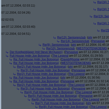
Re(24): 
am 07.12.2004, 02:03:11)
Re(24): 
07.12.2004, 02:04:26)
Re(23): Se
02:02:03)
Re(24): 
am 07.12.2004, 02:03:40)
Re(25
07.12.2004, 02:04:51)
Re(13): Seniorenclub
(
phj
am 07.12.20
Re(14): Seniorenclub
(
Pervasive
am
Re(9): Seniorenclub
(
phj
am 07.12.2004, 01:45:1
Re(10): Seniorenclub
(
WESTGOTENKOENIG
a
Der Kopfgeldjäger (mit Steve McQueen)
(
Pervasive
am 07.12.2004, 01:27:
Full House (mitn Joe Bologna)
(
The Legend
am 07.12.2004, 01:29:50)
Re: Full House (mitn Joe Bologna)
(
David@home
am 07.12.2004, 01:30
Re: Full House (mitn Joe Bologna)
(
WESTGOTENKOENIG
am 07.12.200
Re(2): Full House (mitn Joe Bologna)
(
phj
am 07.12.2004, 01:31:17)
Re(3): Full House (mitn Joe Bologna)
(
Pervasive
am 07.12.2004, 0
Re(2): Full House (mitn Joe Bologna)
(
The Legend
am 07.12.2004, 0
Re: Full House (mitn Joe Bologna)
(
phj
am 07.12.2004, 01:30:56)
Re: Full House (mitn Joe Bologna)
(
Pervasive
am 07.12.2004, 01:32:14
Re(2): Full House (mitn Joe Bologna)
(
The Legend
am 07.12.2004, 0
Re(3): Full House (mitn Joe Bologna)
(
Pervasive
am 07.12.2004, 0
Re(4): Full House (mitn Joe Bologna)
(
The Legend
am 07.12.20
Re(5): Full House (mitn Joe Bologna)
(
Pervasive
am 07.12.20
Re(6): Full House (mitn Joe Bologna)
(
The Legend
am 07.
Re(7): Full House (mitn Joe Bologna)
(
phj
am 07.12.200
Re(8): Full House (mitn Joe Bologna)
(
The Legend
a