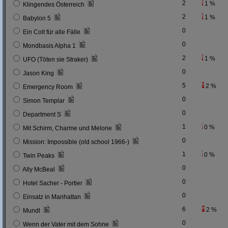
2
1 %
Klingendes Österreich
2
1 %
Babylon 5
0
Ein Colt für alle Fälle
0
Mondbasis Alpha 1
2
1 %
UFO (Töten sie Straker)
0
Jason King
5
2 %
Emergency Room
0
Simon Templar
0
Department S
1
0 %
Mit Schirm, Charme und Melone
0
Mission: Impossible (old school 1966-)
1
0 %
Twin Peaks
0
Ally McBeal
0
Hotel Sacher - Portier
0
Einsatz in Manhattan
6
2 %
Mundl
0
Wenn der Vater mit dem Sohne