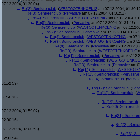
07.12.2004, 01:30:04)
Re(2): Seniorenclub
(
WESTGOTENKOENIG
am 07.12.2004, 01:30:1
Re(3): Seniorenclub
(
Pervasive
am 07.12.2004, 01:31:51)
Re(4): Seniorenclub
(
WESTGOTENKOENIG
am 07.12.2004, 01
Re(5): Seniorenclub
(
Pervasive
am 07.12.2004, 01:34:47)
Re(6): Seniorenclub
(
WESTGOTENKOENIG
am 07.12.200
Re(7): Seniorenclub
(
Pervasive
am 07.12.2004, 01:37:
Re(8): Seniorenclub
(
WESTGOTENKOENIG
am 07.1
Re(8): Seniorenclub
(
WESTGOTENKOENIG
am 07.1
Re(9): Seniorenclub
(
Pervasive
am 07.12.2004, 0
Re(10): Seniorenclub
(
WESTGOTENKOENIG
a
Re(11): Seniorenclub
(
Pervasive
am 07.12.2
Re(12): Seniorenclub
(
WESTGOTENKOE
Re(13): Seniorenclub
(
Pervasive
am 07
Re(14): Seniorenclub
(
WESTGOTE
Re(15): Seniorenclub
(
Pervasive
Re(16): Seniorenclub
(
WESTG
01:52:59)
Re(17): Seniorenclub
(
Perv
Re(18): Seniorenclub
(
W
01:56:38)
Re(19): Seniorenclub
Re(20): Seniorencl
07.12.2004, 01:59:02)
Re(21): Seniore
02:00:16)
Re(22): Senio
07.12.2004, 02:00:53)
Re(23): Se
02:01:54)