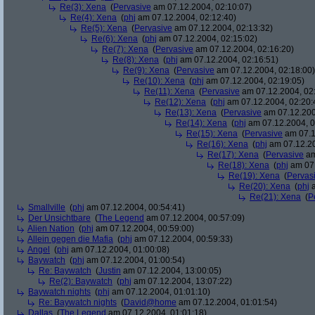
Re(3): Xena
(
Pervasive
am 07.12.2004, 02:10:07)
Re(4): Xena
(
phj
am 07.12.2004, 02:12:40)
Re(5): Xena
(
Pervasive
am 07.12.2004, 02:13:32)
Re(6): Xena
(
phj
am 07.12.2004, 02:15:02)
Re(7): Xena
(
Pervasive
am 07.12.2004, 02:16:20)
Re(8): Xena
(
phj
am 07.12.2004, 02:16:51)
Re(9): Xena
(
Pervasive
am 07.12.2004, 02:18:00)
Re(10): Xena
(
phj
am 07.12.2004, 02:19:05)
Re(11): Xena
(
Pervasive
am 07.12.2004, 02
Re(12): Xena
(
phj
am 07.12.2004, 02:20:
Re(13): Xena
(
Pervasive
am 07.12.200
Re(14): Xena
(
phj
am 07.12.2004, 0
Re(15): Xena
(
Pervasive
am 07.1
Re(16): Xena
(
phj
am 07.12.20
Re(17): Xena
(
Pervasive
am
Re(18): Xena
(
phj
am 07.
Re(19): Xena
(
Pervas
Re(20): Xena
(
phj
a
Re(21): Xena
(
P
Smallville
(
phj
am 07.12.2004, 00:54:41)
Der Unsichtbare
(
The Legend
am 07.12.2004, 00:57:09)
Alien Nation
(
phj
am 07.12.2004, 00:59:00)
Allein gegen die Mafia
(
phj
am 07.12.2004, 00:59:33)
Angel
(
phj
am 07.12.2004, 01:00:08)
Baywatch
(
phj
am 07.12.2004, 01:00:54)
Re: Baywatch
(
Justin
am 07.12.2004, 13:00:05)
Re(2): Baywatch
(
phj
am 07.12.2004, 13:07:22)
Baywatch nights
(
phj
am 07.12.2004, 01:01:10)
Re: Baywatch nights
(
David@home
am 07.12.2004, 01:01:54)
Dallas
(
The Legend
am 07.12.2004, 01:01:18)