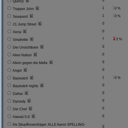
0
Quincy
1
0 %
Trapper John
1
0 %
Seaquest
0
21 Jump Street
0
Xena
7
3 %
Smallville
0
Der Unsichtbare
0
Alien Nation
0
Allein gegen die Mafia
0
Angel
1
0 %
Baywatch
0
Baywatch nights
0
Dallas
0
Dynasty
0
Der Chef
0
Hawaii 5-0
Als Strupfhosenträger: ALLE Aaron SPELLING-
0