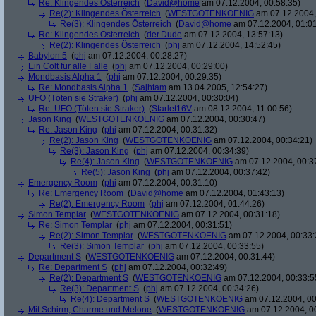
Re: Klingendes Österreich
(
David@home
am 07.12.2004, 00:58:35)
Re(2): Klingendes Österreich
(
WESTGOTENKOENIG
am 07.12.2004,
Re(3): Klingendes Österreich
(
David@home
am 07.12.2004, 01:01
Re: Klingendes Österreich
(
der.Dude
am 07.12.2004, 13:57:13)
Re(2): Klingendes Österreich
(
phj
am 07.12.2004, 14:52:45)
Babylon 5
(
phj
am 07.12.2004, 00:28:27)
Ein Colt für alle Fälle
(
phj
am 07.12.2004, 00:29:00)
Mondbasis Alpha 1
(
phj
am 07.12.2004, 00:29:35)
Re: Mondbasis Alpha 1
(
Sajhtam
am 13.04.2005, 12:54:27)
UFO (Töten sie Straker)
(
phj
am 07.12.2004, 00:30:04)
Re: UFO (Töten sie Straker)
(
Starlet16V
am 08.12.2004, 11:00:56)
Jason King
(
WESTGOTENKOENIG
am 07.12.2004, 00:30:47)
Re: Jason King
(
phj
am 07.12.2004, 00:31:32)
Re(2): Jason King
(
WESTGOTENKOENIG
am 07.12.2004, 00:34:21)
Re(3): Jason King
(
phj
am 07.12.2004, 00:34:39)
Re(4): Jason King
(
WESTGOTENKOENIG
am 07.12.2004, 00:3
Re(5): Jason King
(
phj
am 07.12.2004, 00:37:42)
Emergency Room
(
phj
am 07.12.2004, 00:31:10)
Re: Emergency Room
(
David@home
am 07.12.2004, 01:43:13)
Re(2): Emergency Room
(
phj
am 07.12.2004, 01:44:26)
Simon Templar
(
WESTGOTENKOENIG
am 07.12.2004, 00:31:18)
Re: Simon Templar
(
phj
am 07.12.2004, 00:31:51)
Re(2): Simon Templar
(
WESTGOTENKOENIG
am 07.12.2004, 00:33:
Re(3): Simon Templar
(
phj
am 07.12.2004, 00:33:55)
Department S
(
WESTGOTENKOENIG
am 07.12.2004, 00:31:44)
Re: Department S
(
phj
am 07.12.2004, 00:32:49)
Re(2): Department S
(
WESTGOTENKOENIG
am 07.12.2004, 00:33:5
Re(3): Department S
(
phj
am 07.12.2004, 00:34:26)
Re(4): Department S
(
WESTGOTENKOENIG
am 07.12.2004, 00
Mit Schirm, Charme und Melone
(
WESTGOTENKOENIG
am 07.12.2004, 0