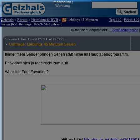
Impressum
|
Werbung
Geizhals
»
Forum
»
Heimkino & DVD
»
Lieblings 45 Minuten
Top-100
|
Fresh-100
Serien (651 Beiträge, 16526 Mal gelesen)
Du bist nicht angemeldet. [
Login/Registrieren
]
^
Forum
Heimkino & DVD
#
1995251
Umfrage: Lieblings 45 Minuten Serien
Immer mehr Sender bringen Serien statt Filme im Hauptabendprogramm.
Entwickelt sich ja regelrecht zum Kult.
Was sind Eure Favoriten?
Hilf auch Du!
http:/
/
forum.geizhals.at/
t261360.h