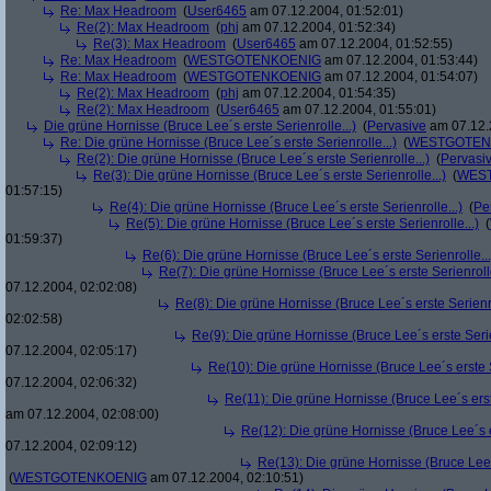
Re: Max Headroom
(
User6465
am 07.12.2004, 01:52:01)
Re(2): Max Headroom
(
phj
am 07.12.2004, 01:52:34)
Re(3): Max Headroom
(
User6465
am 07.12.2004, 01:52:55)
Re: Max Headroom
(
WESTGOTENKOENIG
am 07.12.2004, 01:53:44)
Re: Max Headroom
(
WESTGOTENKOENIG
am 07.12.2004, 01:54:07)
Re(2): Max Headroom
(
phj
am 07.12.2004, 01:54:35)
Re(2): Max Headroom
(
User6465
am 07.12.2004, 01:55:01)
Die grüne Hornisse (Bruce Lee´s erste Serienrolle...)
(
Pervasive
am 07.12.
Re: Die grüne Hornisse (Bruce Lee´s erste Serienrolle...)
(
WESTGOTEN
Re(2): Die grüne Hornisse (Bruce Lee´s erste Serienrolle...)
(
Pervasi
Re(3): Die grüne Hornisse (Bruce Lee´s erste Serienrolle...)
(
WES
01:57:15)
Re(4): Die grüne Hornisse (Bruce Lee´s erste Serienrolle...)
(
Pe
Re(5): Die grüne Hornisse (Bruce Lee´s erste Serienrolle...)
(
01:59:37)
Re(6): Die grüne Hornisse (Bruce Lee´s erste Serienrolle...
Re(7): Die grüne Hornisse (Bruce Lee´s erste Serienrolle
07.12.2004, 02:02:08)
Re(8): Die grüne Hornisse (Bruce Lee´s erste Serienro
02:02:58)
Re(9): Die grüne Hornisse (Bruce Lee´s erste Serie
07.12.2004, 02:05:17)
Re(10): Die grüne Hornisse (Bruce Lee´s erste S
07.12.2004, 02:06:32)
Re(11): Die grüne Hornisse (Bruce Lee´s erste
am 07.12.2004, 02:08:00)
Re(12): Die grüne Hornisse (Bruce Lee´s er
07.12.2004, 02:09:12)
Re(13): Die grüne Hornisse (Bruce Lee´s
(
WESTGOTENKOENIG
am 07.12.2004, 02:10:51)