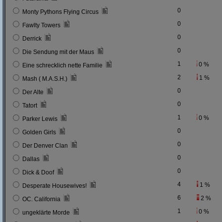
0
Monty Pythons Flying Circus
0
Fawlty Towers
0
Derrick
0
Die Sendung mit der Maus
1
0 %
Eine schrecklich nette Familie
2
1 %
Mash ( M.A.S.H.)
0
Der Alte
0
Tatort
1
0 %
Parker Lewis
0
Golden Girls
0
Der Denver Clan
0
Dallas
0
Dick & Doof
4
1 %
Desperate Housewives!
6
2 %
OC. California
1
0 %
ungeklärte Morde