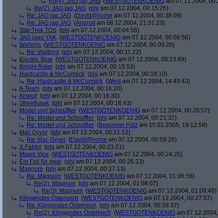
Re(4): JAG jag JAG
(
WESTGOTENKOENIG
am 07.12.2004, 00:
Re(2): JAG jag JAG
(
phj
am 07.12.2004, 00:15:26)
Re: JAG jag JAG
(
David@home
am 07.12.2004, 00:38:09)
Re: JAG jag JAG
(
Angrod
am 08.12.2004, 21:31:23)
Star Trek TOS
(
phj
am 07.12.2004, 00:04:56)
JAG jagd YAK
(
WESTGOTENKOENIG
am 07.12.2004, 00:08:56)
Waltons
(
WESTGOTENKOENIG
am 07.12.2004, 00:09:20)
Re: Waltons
(
phj
am 07.12.2004, 00:11:22)
Electric Blue
(
WESTGOTENKOENIG
am 07.12.2004, 00:13:49)
Knight Rider
(
phj
am 07.12.2004, 00:15:53)
Hardcastle & McCormick
(
phj
am 07.12.2004, 00:16:10)
Re: Hardcastle & McCormick
(
West
am 07.12.2004, 14:49:43)
A-Team
(
phj
am 07.12.2004, 00:16:20)
Airwolf
(
phj
am 07.12.2004, 00:16:30)
Streethawk
(
phj
am 07.12.2004, 00:16:43)
Model und Schnüffler
(
WESTGOTENKOENIG
am 07.12.2004, 00:20:57)
Re: Model und Schnüffler
(
phj
am 07.12.2004, 00:21:32)
Re: Model und Schnüffler
(
Bogomier Pütz
am 15.01.2005, 19:12:58)
Mac Gyver
(
phj
am 07.12.2004, 00:21:12)
Re: Mac Gyver
(
David@home
am 07.12.2004, 00:59:26)
X Faktor
(
phj
am 07.12.2004, 00:23:21)
Miami Vice
(
WESTGOTENKOENIG
am 07.12.2004, 00:24:25)
Ein Fall für zwei
(
phj
am 07.12.2004, 00:26:23)
Magnum
(
phj
am 07.12.2004, 00:27:13)
Re: Magnum
(
WESTGOTENKOENIG
am 07.12.2004, 01:06:56)
Re(2): Magnum
(
phj
am 07.12.2004, 01:08:07)
Re(3): Magnum
(
WESTGOTENKOENIG
am 07.12.2004, 01:09:46)
Klingendes Österreich
(
WESTGOTENKOENIG
am 07.12.2004, 00:27:57)
Re: Klingendes Österreich
(
phj
am 07.12.2004, 00:28:37)
Re(2): Klingendes Österreich
(
WESTGOTENKOENIG
am 07.12.2004,