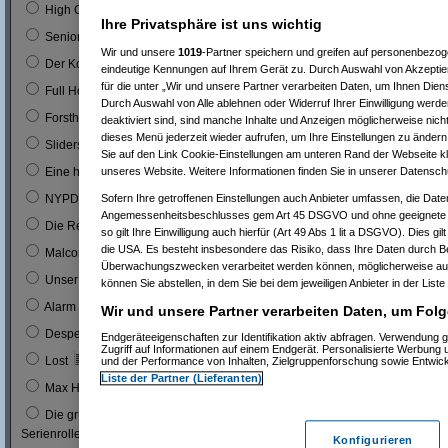
0
High Chaparal
Ihre Privatsphäre ist uns wichtig
0
Seniorenclub
Wir und unsere
1019
-Partner speichern und greifen auf personenbezo
0
Der Kopfgeldjäger (mit Steve McQueen)
eindeutige Kennungen auf Ihrem Gerät zu. Durch Auswahl von Akzeptier
für die unter „Wir und unsere Partner verarbeiten Daten, um Ihnen Dien
0
Full House (mitn Joe Bologna)
Durch Auswahl von Alle ablehnen oder Widerruf Ihrer Einwilligung werde
0
Forsthaus Falkenau
deaktiviert sind, sind manche Inhalte und Anzeigen möglicherweise nicht
dieses Menü jederzeit wieder aufrufen, um Ihre Einstellungen zu ändern 
1
0 %
Sliders
Sie auf den Link Cookie-Einstellungen am unteren Rand der Webseite kli
1
0 %
unseres Website. Weitere Informationen finden Sie in unserer Datensch
Eine himmlische Familie
0
Sofern Ihre getroffenen Einstellungen auch Anbieter umfassen, die Daten
NYPD Blue
Angemessenheitsbeschlusses gem Art 45 DSGVO und ohne geeignete G
0
Die Rettungsflieger
so gilt Ihre Einwilligung auch hierfür (Art 49 Abs 1 lit a DSGVO). Dies gi
die USA. Es besteht insbesondere das Risiko, dass Ihre Daten durch B
9
3 %
Malcom
Überwachungszwecken verarbeitet werden können, möglicherweise auc
0
Unser Charly
können Sie abstellen, in dem Sie bei dem jeweiligen Anbieter in der Liste
0
Alarm für Cobra 11
Wir und unsere Partner verarbeiten Daten, um Folg
3
1 %
Desperate Housewives
Endgeräteeigenschaften zur Identifikation aktiv abfragen. Verwendung 
Zugriff auf Informationen auf einem Endgerät. Personalisierte Werbung
7
3 %
Lost
und der Performance von Inhalten, Zielgruppenforschung sowie Entwic
Liste der Partner (Lieferanten)
1
0 %
Max Headroom
Die grüne Hornisse (Bruce Lee´s erste
0
Serienrolle...)
Konfigurieren