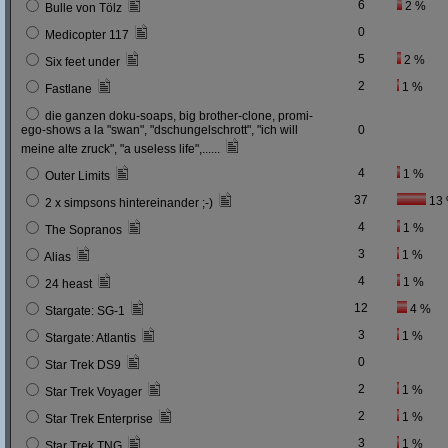
6
2 %
Bulle von Tölz
0
Medicopter 117
5
2 %
Six feet under
2
1 %
Fastlane
die ganzen doku-soaps, big brother-clone, promi-
ego-shows a la "swan", "dschungelschrott", "ich will
0
meine alte zruck", "a useless life",......
4
1 %
Outer Limits
37
13
2 x simpsons hintereinander ;-)
4
1 %
The Sopranos
3
1 %
Alias
4
1 %
24 heast
12
4 %
Stargate: SG-1
3
1 %
Stargate: Atlantis
0
Star Trek DS9
2
1 %
Star Trek Voyager
2
1 %
Star Trek Enterprise
3
1 %
Star Trek TNG