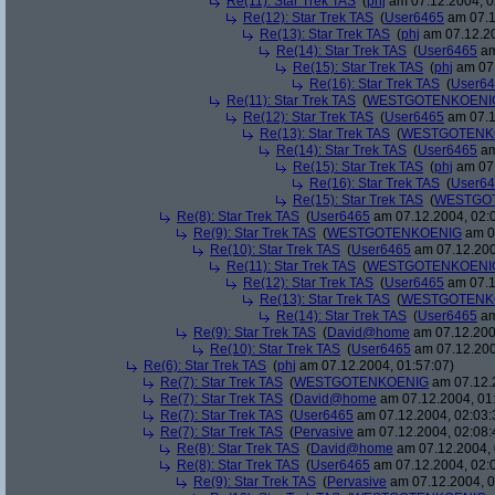
Re(11): Star Trek TAS
(
phj
am 07.12.2004, 0
Re(12): Star Trek TAS
(
User6465
am 07.1
Re(13): Star Trek TAS
(
phj
am 07.12.20
Re(14): Star Trek TAS
(
User6465
am
Re(15): Star Trek TAS
(
phj
am 07.
Re(16): Star Trek TAS
(
User6
Re(11): Star Trek TAS
(
WESTGOTENKOENI
Re(12): Star Trek TAS
(
User6465
am 07.1
Re(13): Star Trek TAS
(
WESTGOTENK
Re(14): Star Trek TAS
(
User6465
am
Re(15): Star Trek TAS
(
phj
am 07.
Re(16): Star Trek TAS
(
User6
Re(15): Star Trek TAS
(
WESTGO
Re(8): Star Trek TAS
(
User6465
am 07.12.2004, 02:
Re(9): Star Trek TAS
(
WESTGOTENKOENIG
am 07
Re(10): Star Trek TAS
(
User6465
am 07.12.200
Re(11): Star Trek TAS
(
WESTGOTENKOENI
Re(12): Star Trek TAS
(
User6465
am 07.1
Re(13): Star Trek TAS
(
WESTGOTENK
Re(14): Star Trek TAS
(
User6465
am
Re(9): Star Trek TAS
(
David@home
am 07.12.200
Re(10): Star Trek TAS
(
User6465
am 07.12.200
Re(6): Star Trek TAS
(
phj
am 07.12.2004, 01:57:07)
Re(7): Star Trek TAS
(
WESTGOTENKOENIG
am 07.12.2
Re(7): Star Trek TAS
(
David@home
am 07.12.2004, 01
Re(7): Star Trek TAS
(
User6465
am 07.12.2004, 02:03:
Re(7): Star Trek TAS
(
Pervasive
am 07.12.2004, 02:08:
Re(8): Star Trek TAS
(
David@home
am 07.12.2004, 
Re(8): Star Trek TAS
(
User6465
am 07.12.2004, 02:
Re(9): Star Trek TAS
(
Pervasive
am 07.12.2004, 0