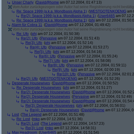
Unser Charly
(
David@home
am 07.12.2004, 01:47:13)
Vom Autor zurückgezogen oder Autor hat seine Registrierung nicht bestätig
Re: Space 1999 (a.k.a. Mondbasis Alpha 1)
(
WESTGOTENKOENIG
am 0
Re(2): Space 1999 (a.k.a. Mondbasis Alpha 1)
(
User6465
am 07.12.2
Re: Space 1999 (a.k.a. Mondbasis Alpha 1)
(
phj
am 07.12.2004, 01:50:
Alarm für Cobra 11
(
David@home
am 07.12.2004, 01:49:42)
Vom Autor zurückgezogen oder Autor hat seine Registrierung nicht bestätig
Re: Ufo
(
phj
am 07.12.2004, 01:50:38)
Re(2): Ufo
(
Pervasive
am 07.12.2004, 01:51:43)
Re(3): Ufo
(
phj
am 07.12.2004, 01:52:14)
Re(4): Ufo
(
Pervasive
am 07.12.2004, 01:53:27)
Re(5): Ufo
(
phj
am 07.12.2004, 01:54:16)
Re(6): Ufo
(
Pervasive
am 07.12.2004, 01:55:24)
Re(7): Ufo
(
phj
am 07.12.2004, 01:58:08)
Re(8): Ufo
(
Pervasive
am 07.12.2004, 01:59:11)
Re(9): Ufo
(
phj
am 07.12.2004, 02:00:19)
Re(10): Ufo
(
Pervasive
am 07.12.2004, 02:01:
Re(2): Ufo
(
WESTGOTENKOENIG
am 07.12.2004, 01:52:26)
Desperate Housewives
(
David@home
am 07.12.2004, 01:50:52)
Re: Desperate Housewives
(
phj
am 07.12.2004, 01:51:27)
Re(2): Desperate Housewives
(
David@home
am 07.12.2004, 01:52:
Re(2): Desperate Housewives
(
Pervasive
am 07.12.2004, 01:52:49)
Re(2): Desperate Housewives
(
David@home
am 07.12.2004, 01:54:
Re(3): Desperate Housewives
(
phj
am 07.12.2004, 01:56:01)
Re(4): Desperate Housewives
(
David@home
am 07.12.2004, 0
Lost
(
The Legend
am 07.12.2004, 01:51:48)
Re: Lost
(
mko
am 07.12.2004, 14:51:36)
Re(2): Lost
(
The Legend
am 07.12.2004, 14:57:23)
Re(3): Lost
(
mko
am 07.12.2004, 14:58:31)
Max Headroom
(
User6465
am 07.12.2004, 01:51:54)