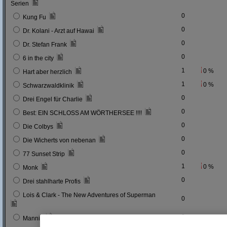
Serien
0
Kung Fu
0
Dr. Kolani - Arzt auf Hawai
0
Dr. Stefan Frank
0
6 in the city
1
0 %
Hart aber herzlich
1
0 %
Schwarzwaldklinik
0
Drei Engel für Charlie
0
Best: EIN SCHLOSS AM WÖRTHERSEE !!!!
0
Die Colbys
0
Die Wicherts von nebenan
0
77 Sunset Strip
1
0 %
Monk
0
Drei stahlharte Profis
Lois & Clark - The New Adventures of Superman
0
0
Mannix