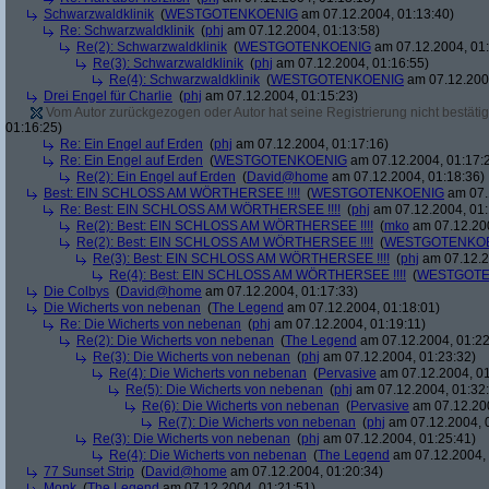
Schwarzwaldklinik
(
WESTGOTENKOENIG
am 07.12.2004, 01:13:40)
Re: Schwarzwaldklinik
(
phj
am 07.12.2004, 01:13:58)
Re(2): Schwarzwaldklinik
(
WESTGOTENKOENIG
am 07.12.2004, 01:
Re(3): Schwarzwaldklinik
(
phj
am 07.12.2004, 01:16:55)
Re(4): Schwarzwaldklinik
(
WESTGOTENKOENIG
am 07.12.2004
Drei Engel für Charlie
(
phj
am 07.12.2004, 01:15:23)
Vom Autor zurückgezogen oder Autor hat seine Registrierung nicht bestätig
01:16:25)
Re: Ein Engel auf Erden
(
phj
am 07.12.2004, 01:17:16)
Re: Ein Engel auf Erden
(
WESTGOTENKOENIG
am 07.12.2004, 01:17:
Re(2): Ein Engel auf Erden
(
David@home
am 07.12.2004, 01:18:36)
Best: EIN SCHLOSS AM WÖRTHERSEE !!!!
(
WESTGOTENKOENIG
am 07.
Re: Best: EIN SCHLOSS AM WÖRTHERSEE !!!!
(
phj
am 07.12.2004, 01:
Re(2): Best: EIN SCHLOSS AM WÖRTHERSEE !!!!
(
mko
am 07.12.200
Re(2): Best: EIN SCHLOSS AM WÖRTHERSEE !!!!
(
WESTGOTENKO
Re(3): Best: EIN SCHLOSS AM WÖRTHERSEE !!!!
(
phj
am 07.12.2
Re(4): Best: EIN SCHLOSS AM WÖRTHERSEE !!!!
(
WESTGOTE
Die Colbys
(
David@home
am 07.12.2004, 01:17:33)
Die Wicherts von nebenan
(
The Legend
am 07.12.2004, 01:18:01)
Re: Die Wicherts von nebenan
(
phj
am 07.12.2004, 01:19:11)
Re(2): Die Wicherts von nebenan
(
The Legend
am 07.12.2004, 01:22
Re(3): Die Wicherts von nebenan
(
phj
am 07.12.2004, 01:23:32)
Re(4): Die Wicherts von nebenan
(
Pervasive
am 07.12.2004, 01
Re(5): Die Wicherts von nebenan
(
phj
am 07.12.2004, 01:32
Re(6): Die Wicherts von nebenan
(
Pervasive
am 07.12.200
Re(7): Die Wicherts von nebenan
(
phj
am 07.12.2004, 
Re(3): Die Wicherts von nebenan
(
phj
am 07.12.2004, 01:25:41)
Re(4): Die Wicherts von nebenan
(
The Legend
am 07.12.2004, 
77 Sunset Strip
(
David@home
am 07.12.2004, 01:20:34)
Monk
(
The Legend
am 07.12.2004, 01:21:51)