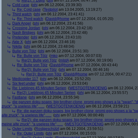
Re(2): 7 Days
(
phj
am 07.12.2004, 00:47:39)
Cold case
(
phj
am 06.12.2004, 23:39:30)
Re: Cold case
(
Testpilot
am 13.04.2005, 13:19:27)
Third watch
(
phj
am 06.12.2004, 23:41:41)
Re: Third watch
(
David@home
am 07.12.2004, 01:05:20)
Dark Angel
(
phj
am 06.12.2004, 23:41:56)
Crossing Jordan
(
phj
am 06.12.2004, 23:42:18)
Nash Bridges
(
phj
am 06.12.2004, 23:42:48)
Pretender
(
phj
am 06.12.2004, 23:43:10)
Akte X
(
phj
am 06.12.2004, 23:46:18)
Nikita
(
phj
am 06.12.2004, 23:48:04)
Bulle von Tölz
(
phj
am 06.12.2004, 23:51:30)
Re: Bulle von Tölz
(
mko
am 07.12.2004, 00:07:03)
Re(2): Bulle von Tölz
(
mIstA
am 07.12.2004, 00:19:06)
Re: Bulle von Tölz
(
David@home
am 07.12.2004, 00:43:44)
Re(2): Bulle von Tölz
(
phj
am 07.12.2004, 00:46:16)
Re(3): Bulle von Tölz
(
David@home
am 07.12.2004, 00:47:21)
Medicopter 117
(
phj
am 06.12.2004, 23:52:20)
Six feet under
(
phj
am 06.12.2004, 23:53:04)
Re: Lieblings 45 Minuten Serien
(
WESTGOTENKOENIG
am 06.12.2004, 2
Re(2): Lieblings 45 Minuten Serien
(
phj
am 06.12.2004, 23:55:57)
Fastlane
(
phj
am 06.12.2004, 23:55:34)
die ganzen doku-soaps, big brother-clone, promi-ego-shows a la "swan", "ds
zruck", "a useless life",......
(
WESTGOTENKOENIG
am 06.12.2004, 23:59:21)
Re: die ganzen doku-soaps, big brother-clone, promi-ego-shows a la "swa
alte zruck", "a useless life",......
(
phj
am 07.12.2004, 00:00:49)
Re(2): die ganzen doku-soaps, big brother-clone, promi-ego-shows a la
meine alte zruck", "a useless life",......
(
WESTGOTENKOENIG
am 07.12.2004, 00:
Outer Limits
(
Rostgeschützt
am 06.12.2004, 23:59:51)
Re: Outer Limits
(
phj
am 07.12.2004, 00:15:03)