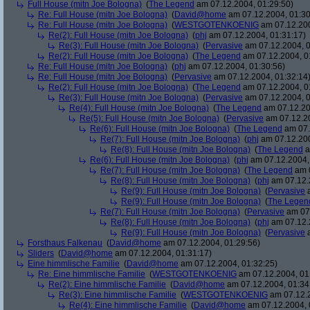
Full House (mitn Joe Bologna)
(
The Legend
am 07.12.2004, 01:29:50)
Re: Full House (mitn Joe Bologna)
(
David@home
am 07.12.2004, 01:30
Re: Full House (mitn Joe Bologna)
(
WESTGOTENKOENIG
am 07.12.200
Re(2): Full House (mitn Joe Bologna)
(
phj
am 07.12.2004, 01:31:17)
Re(3): Full House (mitn Joe Bologna)
(
Pervasive
am 07.12.2004, 0
Re(2): Full House (mitn Joe Bologna)
(
The Legend
am 07.12.2004, 0
Re: Full House (mitn Joe Bologna)
(
phj
am 07.12.2004, 01:30:56)
Re: Full House (mitn Joe Bologna)
(
Pervasive
am 07.12.2004, 01:32:14
Re(2): Full House (mitn Joe Bologna)
(
The Legend
am 07.12.2004, 0
Re(3): Full House (mitn Joe Bologna)
(
Pervasive
am 07.12.2004, 0
Re(4): Full House (mitn Joe Bologna)
(
The Legend
am 07.12.20
Re(5): Full House (mitn Joe Bologna)
(
Pervasive
am 07.12.20
Re(6): Full House (mitn Joe Bologna)
(
The Legend
am 07.
Re(7): Full House (mitn Joe Bologna)
(
phj
am 07.12.200
Re(8): Full House (mitn Joe Bologna)
(
The Legend
a
Re(6): Full House (mitn Joe Bologna)
(
phj
am 07.12.2004,
Re(7): Full House (mitn Joe Bologna)
(
The Legend
am 0
Re(8): Full House (mitn Joe Bologna)
(
phj
am 07.12.
Re(9): Full House (mitn Joe Bologna)
(
Pervasive
a
Re(9): Full House (mitn Joe Bologna)
(
The Legen
Re(7): Full House (mitn Joe Bologna)
(
Pervasive
am 07.
Re(8): Full House (mitn Joe Bologna)
(
phj
am 07.12.
Re(9): Full House (mitn Joe Bologna)
(
Pervasive
a
Forsthaus Falkenau
(
David@home
am 07.12.2004, 01:29:56)
Sliders
(
David@home
am 07.12.2004, 01:31:17)
Eine himmlische Familie
(
David@home
am 07.12.2004, 01:32:25)
Re: Eine himmlische Familie
(
WESTGOTENKOENIG
am 07.12.2004, 01
Re(2): Eine himmlische Familie
(
David@home
am 07.12.2004, 01:34
Re(3): Eine himmlische Familie
(
WESTGOTENKOENIG
am 07.12.2
Re(4): Eine himmlische Familie
(
David@home
am 07.12.2004, 