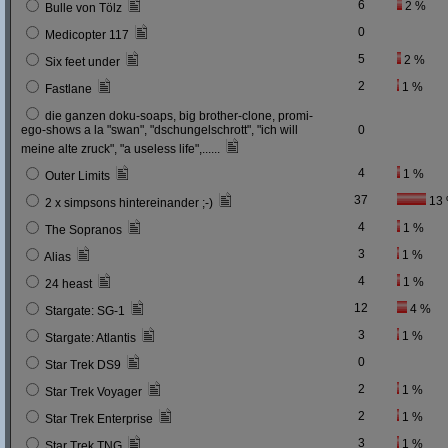
6
2 %
Bulle von Tölz
0
Medicopter 117
5
2 %
Six feet under
2
1 %
Fastlane
die ganzen doku-soaps, big brother-clone, promi-
ego-shows a la "swan", "dschungelschrott", "ich will
0
meine alte zruck", "a useless life",......
4
1 %
Outer Limits
37
13
2 x simpsons hintereinander ;-)
4
1 %
The Sopranos
3
1 %
Alias
4
1 %
24 heast
12
4 %
Stargate: SG-1
3
1 %
Stargate: Atlantis
0
Star Trek DS9
2
1 %
Star Trek Voyager
2
1 %
Star Trek Enterprise
3
1 %
Star Trek TNG