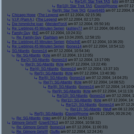
Re(14): Star Trek TAS
(
phj
am 07.12
Re(10): Star Trek TAS
(
David@home
am 07.12.
Re(9): Star Trek TAS
(
User6465
am 07.12.2004, 0
Chicago Hope
(
The Legend
am 07.12.2004, 02:15:36)
V.I.P. (Pam A.)
(
The Legend
am 07.12.2004, 02:17:20)
Die himmliche joan
(
MeisterFonX
am 07.12.2004, 05:50:16)
Re: Lieblings 45 Minuten Serien
(
ashley77
am 07.12.2004, 08:45:01)
Family Guy
(
thE
am 07.12.2004, 10:24:31)
Re: Family Guy
(
Sajhtam
am 13.04.2005, 12:58:15)
Re: Lieblings 45 Minuten Serien
(
h0schiE
am 07.12.2004, 10:36:20)
Re: Lieblings 45 Minuten Serien
(
bones14
am 07.12.2004, 10:54:12)
SG Atlantis
(
bones14
am 07.12.2004, 10:54:34)
Re: SG Atlantis
(
Krle
am 07.12.2004, 13:12:05)
Re(2): SG Atlantis
(
bones14
am 07.12.2004, 13:17:09)
Re(3): SG Atlantis
(
Krle
am 07.12.2004, 13:22:49)
Re(4): SG Atlantis
(
bones14
am 07.12.2004, 13:37:10)
Re(5): SG Atlantis
(
Krle
am 07.12.2004, 13:40:36)
Re(6): SG Atlantis
(
bones14
am 07.12.2004, 14:04:25)
Re(7): SG Atlantis
(
Krle
am 07.12.2004, 14:08:52)
Re(8): SG Atlantis
(
bones14
am 07.12.2004, 14:10:0
Re(9): SG Atlantis
(
Krle
am 07.12.2004, 14:11:13)
Re(10): SG Atlantis
(
bones14
am 07.12.2004, 1
Re(11): SG Atlantis
(
Krle
am 07.12.2004, 14:
Re(12): SG Atlantis
(
bones14
am 07.12.20
Re(13): SG Atlantis
(
Wuff
am 08.12.200
Re(5): SG Atlantis
(
David@home
am 09.12.2004, 00:26:24)
Re: SG Atlantis
(
mko
am 07.12.2004, 14:53:11)
Gilmore Girls!!!!
(
User67913
am 07.12.2004, 10:58:32)
Re: Gilmore Girls!!!!
(
bones14
am 07.12.2004, 11:00:33)
Re: Gilmore Girls!!!!
(
Suffix
am 07.12.2004, 12:24:24)