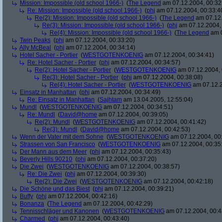
Mission: Impossible (old school 1966-)
(
The Legend
am 07.12.2004, 00:32
Re: Mission: Impossible (old school 1966-)
(
phj
am 07.12.2004, 00:33:4
Re(2): Mission: Impossible (old school 1966-)
(
The Legend
am 07.12.
Re(3): Mission: Impossible (old school 1966-)
(
phj
am 07.12.2004, 
Re(4): Mission: Impossible (old school 1966-)
(
The Legend
am 0
Twin Peaks
(
phj
am 07.12.2004, 00:33:20)
Ally McBeal
(
phj
am 07.12.2004, 00:34:14)
Hotel Sacher - Portier
(
WESTGOTENKOENIG
am 07.12.2004, 00:34:41)
Re: Hotel Sacher - Portier
(
phj
am 07.12.2004, 00:34:57)
Re(2): Hotel Sacher - Portier
(
WESTGOTENKOENIG
am 07.12.2004, 
Re(3): Hotel Sacher - Portier
(
phj
am 07.12.2004, 00:38:08)
Re(4): Hotel Sacher - Portier
(
WESTGOTENKOENIG
am 07.12.2
Einsatz in Manhattan
(
phj
am 07.12.2004, 00:34:49)
Re: Einsatz in Manhattan
(
Sajhtam
am 13.04.2005, 12:55:04)
Mundl
(
WESTGOTENKOENIG
am 07.12.2004, 00:34:51)
Re: Mundl
(
David@home
am 07.12.2004, 00:39:05)
Re(2): Mundl
(
WESTGOTENKOENIG
am 07.12.2004, 00:41:42)
Re(3): Mundl
(
David@home
am 07.12.2004, 00:42:53)
Wenn der Vater mit dem Sohne
(
WESTGOTENKOENIG
am 07.12.2004, 00:
Strassen von San Francisco
(
WESTGOTENKOENIG
am 07.12.2004, 00:35
Der Mann aus dem Meer
(
phj
am 07.12.2004, 00:35:43)
Beverly Hills 90210
(
phj
am 07.12.2004, 00:37:20)
Die Zwei
(
WESTGOTENKOENIG
am 07.12.2004, 00:38:57)
Re: Die Zwei
(
phj
am 07.12.2004, 00:39:30)
Re(2): Die Zwei
(
WESTGOTENKOENIG
am 07.12.2004, 00:42:18)
Die Schöne und das Biest
(
phj
am 07.12.2004, 00:39:21)
Buffy
(
phj
am 07.12.2004, 00:42:16)
Bonanza
(
The Legend
am 07.12.2004, 00:42:29)
Tennisschläger und Kanonen
(
WESTGOTENKOENIG
am 07.12.2004, 00:4
Charmed
(
phj
am 07.12.2004, 00:43:40)