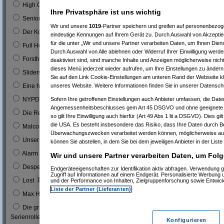
0
High Chaparal
Ihre Privatsphäre ist uns wichtig
0
Seniorenclub
Wir und unsere
1019
-Partner speichern und greifen auf personenbezo
0
Der Kopfgeldjäger (mit Steve McQueen)
eindeutige Kennungen auf Ihrem Gerät zu. Durch Auswahl von Akzeptier
für die unter „Wir und unsere Partner verarbeiten Daten, um Ihnen Dien
0
Full House (mitn Joe Bologna)
Durch Auswahl von Alle ablehnen oder Widerruf Ihrer Einwilligung werde
0
Forsthaus Falkenau
deaktiviert sind, sind manche Inhalte und Anzeigen möglicherweise nicht
dieses Menü jederzeit wieder aufrufen, um Ihre Einstellungen zu ändern 
1
0 %
Sliders
Sie auf den Link Cookie-Einstellungen am unteren Rand der Webseite kli
1
0 %
unseres Website. Weitere Informationen finden Sie in unserer Datensch
Eine himmlische Familie
0
Sofern Ihre getroffenen Einstellungen auch Anbieter umfassen, die Daten
NYPD Blue
Angemessenheitsbeschlusses gem Art 45 DSGVO und ohne geeignete G
0
Die Rettungsflieger
so gilt Ihre Einwilligung auch hierfür (Art 49 Abs 1 lit a DSGVO). Dies gi
die USA. Es besteht insbesondere das Risiko, dass Ihre Daten durch B
9
3 %
Malcom
Überwachungszwecken verarbeitet werden können, möglicherweise auc
0
Unser Charly
können Sie abstellen, in dem Sie bei dem jeweiligen Anbieter in der Liste
0
Alarm für Cobra 11
Wir und unsere Partner verarbeiten Daten, um Folg
3
1 %
Desperate Housewives
Endgeräteeigenschaften zur Identifikation aktiv abfragen. Verwendung 
Zugriff auf Informationen auf einem Endgerät. Personalisierte Werbung
7
3 %
Lost
und der Performance von Inhalten, Zielgruppenforschung sowie Entwic
Liste der Partner (Lieferanten)
1
0 %
Max Headroom
Die grüne Hornisse (Bruce Lee´s erste
0
Serienrolle...)
Konfigurieren