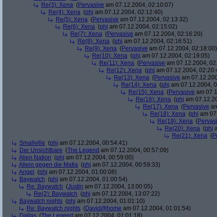
Re(3): Xena
(
Pervasive
am 07.12.2004, 02:10:07)
Re(4): Xena
(
phj
am 07.12.2004, 02:12:40)
Re(5): Xena
(
Pervasive
am 07.12.2004, 02:13:32)
Re(6): Xena
(
phj
am 07.12.2004, 02:15:02)
Re(7): Xena
(
Pervasive
am 07.12.2004, 02:16:20)
Re(8): Xena
(
phj
am 07.12.2004, 02:16:51)
Re(9): Xena
(
Pervasive
am 07.12.2004, 02:18:00)
Re(10): Xena
(
phj
am 07.12.2004, 02:19:05)
Re(11): Xena
(
Pervasive
am 07.12.2004, 02
Re(12): Xena
(
phj
am 07.12.2004, 02:20:
Re(13): Xena
(
Pervasive
am 07.12.200
Re(14): Xena
(
phj
am 07.12.2004, 0
Re(15): Xena
(
Pervasive
am 07.1
Re(16): Xena
(
phj
am 07.12.20
Re(17): Xena
(
Pervasive
am
Re(18): Xena
(
phj
am 07.
Re(19): Xena
(
Pervas
Re(20): Xena
(
phj
a
Re(21): Xena
(
P
Smallville
(
phj
am 07.12.2004, 00:54:41)
Der Unsichtbare
(
The Legend
am 07.12.2004, 00:57:09)
Alien Nation
(
phj
am 07.12.2004, 00:59:00)
Allein gegen die Mafia
(
phj
am 07.12.2004, 00:59:33)
Angel
(
phj
am 07.12.2004, 01:00:08)
Baywatch
(
phj
am 07.12.2004, 01:00:54)
Re: Baywatch
(
Justin
am 07.12.2004, 13:00:05)
Re(2): Baywatch
(
phj
am 07.12.2004, 13:07:22)
Baywatch nights
(
phj
am 07.12.2004, 01:01:10)
Re: Baywatch nights
(
David@home
am 07.12.2004, 01:01:54)
Dallas
(
The Legend
am 07.12.2004, 01:01:18)