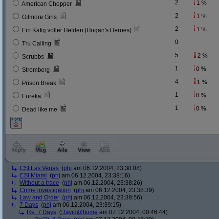
2
1 %
American Chopper
2
1 %
Gilmore Girls
2
1 %
Ein Käfig voller Helden (Hogan's Heroes)
0
Tru Calling
5
2 %
Scrubbs
1
0 %
Stromberg
4
1 %
Prison Break
1
0 %
Eureka
1
0 %
Dead like me
CSI Las Vegas
(
phj
am 06.12.2004, 23:38:08)
CSI Miami
(
phj
am 06.12.2004, 23:38:16)
Without a trace
(
phj
am 06.12.2004, 23:38:26)
Crime investigation
(
phj
am 06.12.2004, 23:38:39)
Law and Order
(
phj
am 06.12.2004, 23:38:56)
7 Days
(
phj
am 06.12.2004, 23:39:15)
Re: 7 Days
(
David@home
am 07.12.2004, 00:46:44)