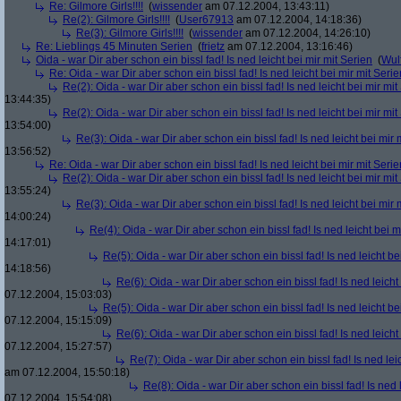
Re: Gilmore Girls!!!!
(
wissender
am 07.12.2004, 13:43:11)
Re(2): Gilmore Girls!!!!
(
User67913
am 07.12.2004, 14:18:36)
Re(3): Gilmore Girls!!!!
(
wissender
am 07.12.2004, 14:26:10)
Re: Lieblings 45 Minuten Serien
(
frietz
am 07.12.2004, 13:16:46)
Oida - war Dir aber schon ein bissl fad! Is ned leicht bei mir mit Serien
(
Wul
Re: Oida - war Dir aber schon ein bissl fad! Is ned leicht bei mir mit Serie
Re(2): Oida - war Dir aber schon ein bissl fad! Is ned leicht bei mir mit
13:44:35)
Re(2): Oida - war Dir aber schon ein bissl fad! Is ned leicht bei mir mit
13:54:00)
Re(3): Oida - war Dir aber schon ein bissl fad! Is ned leicht bei mir 
13:56:52)
Re: Oida - war Dir aber schon ein bissl fad! Is ned leicht bei mir mit Serie
Re(2): Oida - war Dir aber schon ein bissl fad! Is ned leicht bei mir mit
13:55:24)
Re(3): Oida - war Dir aber schon ein bissl fad! Is ned leicht bei mir 
14:00:24)
Re(4): Oida - war Dir aber schon ein bissl fad! Is ned leicht bei m
14:17:01)
Re(5): Oida - war Dir aber schon ein bissl fad! Is ned leicht be
14:18:56)
Re(6): Oida - war Dir aber schon ein bissl fad! Is ned leicht
07.12.2004, 15:03:03)
Re(5): Oida - war Dir aber schon ein bissl fad! Is ned leicht be
07.12.2004, 15:15:09)
Re(6): Oida - war Dir aber schon ein bissl fad! Is ned leicht
07.12.2004, 15:27:57)
Re(7): Oida - war Dir aber schon ein bissl fad! Is ned lei
am 07.12.2004, 15:50:18)
Re(8): Oida - war Dir aber schon ein bissl fad! Is ned 
07.12.2004, 15:54:08)