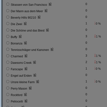
0
Strassen von San Francisco
0
Der Mann aus dem Meer
0
Beverly Hills 90210
1
0 %
Die Zwei
0
Die Schöne und das Biest
3
1 %
Buffy
0
Bonanza
0
Tennisschläger und Kanonen
3
1 %
Charmed
2
1 %
Dawsons Creek
1
0 %
Farscape
0
Engel auf Erden
1
0 %
Unsre kleine Farm
0
Perry Mason
0
Rockford
0
Petrocelli