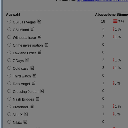
Auswahl
Abgegebene Stimm
18
7 %
CSI Las Vegas
3
1 %
CSI Miami
2
1 %
Without a trace
0
Crime investigation
0
Law and Order
2
1 %
7 Days
2
1 %
Cold case
0
Third watch
1
0 %
Dark Angel
0
Crossing Jordan
0
Nash Bridges
2
1 %
Pretender
1
0 %
Akte X
0
Nikita