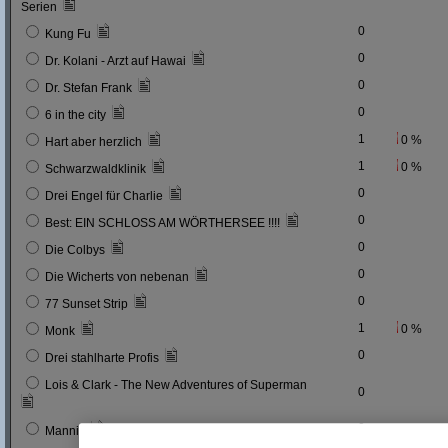
Serien
0
Kung Fu
0
Dr. Kolani - Arzt auf Hawai
0
Dr. Stefan Frank
0
6 in the city
1
0 %
Hart aber herzlich
1
0 %
Schwarzwaldklinik
0
Drei Engel für Charlie
0
Best: EIN SCHLOSS AM WÖRTHERSEE !!!!
0
Die Colbys
0
Die Wicherts von nebenan
0
77 Sunset Strip
1
0 %
Monk
0
Drei stahlharte Profis
Lois & Clark - The New Adventures of Superman
0
0
Mannix