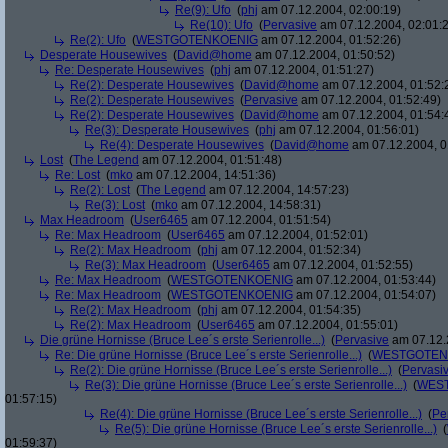
Re(9): Ufo
(
phj
am 07.12.2004, 02:00:19)
Re(10): Ufo
(
Pervasive
am 07.12.2004, 02:01:
Re(2): Ufo
(
WESTGOTENKOENIG
am 07.12.2004, 01:52:26)
Desperate Housewives
(
David@home
am 07.12.2004, 01:50:52)
Re: Desperate Housewives
(
phj
am 07.12.2004, 01:51:27)
Re(2): Desperate Housewives
(
David@home
am 07.12.2004, 01:52:
Re(2): Desperate Housewives
(
Pervasive
am 07.12.2004, 01:52:49)
Re(2): Desperate Housewives
(
David@home
am 07.12.2004, 01:54:
Re(3): Desperate Housewives
(
phj
am 07.12.2004, 01:56:01)
Re(4): Desperate Housewives
(
David@home
am 07.12.2004, 0
Lost
(
The Legend
am 07.12.2004, 01:51:48)
Re: Lost
(
mko
am 07.12.2004, 14:51:36)
Re(2): Lost
(
The Legend
am 07.12.2004, 14:57:23)
Re(3): Lost
(
mko
am 07.12.2004, 14:58:31)
Max Headroom
(
User6465
am 07.12.2004, 01:51:54)
Re: Max Headroom
(
User6465
am 07.12.2004, 01:52:01)
Re(2): Max Headroom
(
phj
am 07.12.2004, 01:52:34)
Re(3): Max Headroom
(
User6465
am 07.12.2004, 01:52:55)
Re: Max Headroom
(
WESTGOTENKOENIG
am 07.12.2004, 01:53:44)
Re: Max Headroom
(
WESTGOTENKOENIG
am 07.12.2004, 01:54:07)
Re(2): Max Headroom
(
phj
am 07.12.2004, 01:54:35)
Re(2): Max Headroom
(
User6465
am 07.12.2004, 01:55:01)
Die grüne Hornisse (Bruce Lee´s erste Serienrolle...)
(
Pervasive
am 07.12.
Re: Die grüne Hornisse (Bruce Lee´s erste Serienrolle...)
(
WESTGOTEN
Re(2): Die grüne Hornisse (Bruce Lee´s erste Serienrolle...)
(
Pervasi
Re(3): Die grüne Hornisse (Bruce Lee´s erste Serienrolle...)
(
WES
01:57:15)
Re(4): Die grüne Hornisse (Bruce Lee´s erste Serienrolle...)
(
Pe
Re(5): Die grüne Hornisse (Bruce Lee´s erste Serienrolle...)
(
01:59:37)