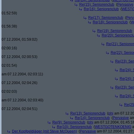
Re(14): Seniorenclub
(
WESTGOTE
Re(15): Seniorenclub
(
Pervasive
Re(16): Seniorenclub
(
WESTG
01:52:59)
Re(17): Seniorenclub
(
Perv
Re(18): Seniorenclub
(
W
01:56:38)
Re(19): Seniorenclub
Re(20): Seniorencl
07.12.2004, 01:59:02)
Re(21): Seniore
02:00:16)
Re(22): Senio
07.12.2004, 02:00:53)
Re(23): Se
02:01:54)
Re(24): 
am 07.12.2004, 02:03:11)
Re(24): 
07.12.2004, 02:04:26)
Re(23): Se
02:02:03)
Re(24): 
am 07.12.2004, 02:03:40)
Re(25
07.12.2004, 02:04:51)
Re(13): Seniorenclub
(
phj
am 07.12.20
Re(14): Seniorenclub
(
Pervasive
am
Re(9): Seniorenclub
(
phj
am 07.12.2004, 01:45:1
Re(10): Seniorenclub
(
WESTGOTENKOENIG
a
Der Kopfgeldjäger (mit Steve McQueen)
(
Pervasive
am 07.12.2004, 01:27: