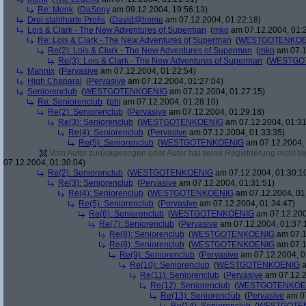
Re: Monk
(
DaSony
am 09.12.2004, 19:56:13)
Drei stahlharte Profis
(
David@home
am 07.12.2004, 01:22:18)
Lois & Clark - The New Adventures of Superman
(
mko
am 07.12.2004, 01:
Re: Lois & Clark - The New Adventures of Superman
(
WESTGOTENKOE
Re(2): Lois & Clark - The New Adventures of Superman
(
mko
am 07.1
Re(3): Lois & Clark - The New Adventures of Superman
(
WESTGO
Mannix
(
Pervasive
am 07.12.2004, 01:22:54)
High Chaparal
(
Pervasive
am 07.12.2004, 01:27:04)
Seniorenclub
(
WESTGOTENKOENIG
am 07.12.2004, 01:27:15)
Re: Seniorenclub
(
phj
am 07.12.2004, 01:28:10)
Re(2): Seniorenclub
(
Pervasive
am 07.12.2004, 01:29:18)
Re(3): Seniorenclub
(
WESTGOTENKOENIG
am 07.12.2004, 01:31
Re(4): Seniorenclub
(
Pervasive
am 07.12.2004, 01:33:35)
Re(5): Seniorenclub
(
WESTGOTENKOENIG
am 07.12.2004, 
Vom Autor zurückgezogen oder Autor hat seine Registrierung nicht bes
07.12.2004, 01:30:04)
Re(2): Seniorenclub
(
WESTGOTENKOENIG
am 07.12.2004, 01:30:1
Re(3): Seniorenclub
(
Pervasive
am 07.12.2004, 01:31:51)
Re(4): Seniorenclub
(
WESTGOTENKOENIG
am 07.12.2004, 01
Re(5): Seniorenclub
(
Pervasive
am 07.12.2004, 01:34:47)
Re(6): Seniorenclub
(
WESTGOTENKOENIG
am 07.12.200
Re(7): Seniorenclub
(
Pervasive
am 07.12.2004, 01:37:
Re(8): Seniorenclub
(
WESTGOTENKOENIG
am 07.1
Re(8): Seniorenclub
(
WESTGOTENKOENIG
am 07.1
Re(9): Seniorenclub
(
Pervasive
am 07.12.2004, 0
Re(10): Seniorenclub
(
WESTGOTENKOENIG
a
Re(11): Seniorenclub
(
Pervasive
am 07.12.2
Re(12): Seniorenclub
(
WESTGOTENKOE
Re(13): Seniorenclub
(
Pervasive
am 07