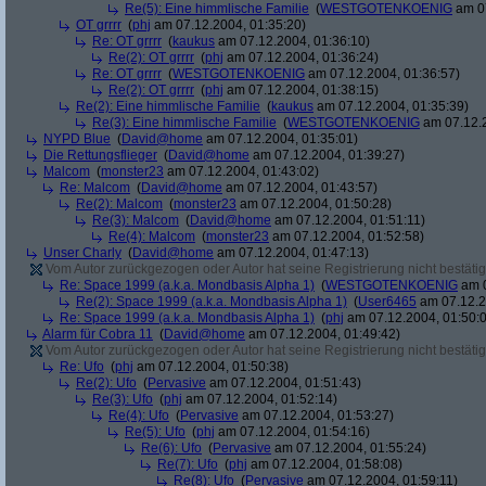
Re(5): Eine himmlische Familie
(
WESTGOTENKOENIG
am 07
OT grrrr
(
phj
am 07.12.2004, 01:35:20)
Re: OT grrrr
(
kaukus
am 07.12.2004, 01:36:10)
Re(2): OT grrrr
(
phj
am 07.12.2004, 01:36:24)
Re: OT grrrr
(
WESTGOTENKOENIG
am 07.12.2004, 01:36:57)
Re(2): OT grrrr
(
phj
am 07.12.2004, 01:38:15)
Re(2): Eine himmlische Familie
(
kaukus
am 07.12.2004, 01:35:39)
Re(3): Eine himmlische Familie
(
WESTGOTENKOENIG
am 07.12.2
NYPD Blue
(
David@home
am 07.12.2004, 01:35:01)
Die Rettungsflieger
(
David@home
am 07.12.2004, 01:39:27)
Malcom
(
monster23
am 07.12.2004, 01:43:02)
Re: Malcom
(
David@home
am 07.12.2004, 01:43:57)
Re(2): Malcom
(
monster23
am 07.12.2004, 01:50:28)
Re(3): Malcom
(
David@home
am 07.12.2004, 01:51:11)
Re(4): Malcom
(
monster23
am 07.12.2004, 01:52:58)
Unser Charly
(
David@home
am 07.12.2004, 01:47:13)
Vom Autor zurückgezogen oder Autor hat seine Registrierung nicht bestätig
Re: Space 1999 (a.k.a. Mondbasis Alpha 1)
(
WESTGOTENKOENIG
am 0
Re(2): Space 1999 (a.k.a. Mondbasis Alpha 1)
(
User6465
am 07.12.2
Re: Space 1999 (a.k.a. Mondbasis Alpha 1)
(
phj
am 07.12.2004, 01:50:
Alarm für Cobra 11
(
David@home
am 07.12.2004, 01:49:42)
Vom Autor zurückgezogen oder Autor hat seine Registrierung nicht bestätig
Re: Ufo
(
phj
am 07.12.2004, 01:50:38)
Re(2): Ufo
(
Pervasive
am 07.12.2004, 01:51:43)
Re(3): Ufo
(
phj
am 07.12.2004, 01:52:14)
Re(4): Ufo
(
Pervasive
am 07.12.2004, 01:53:27)
Re(5): Ufo
(
phj
am 07.12.2004, 01:54:16)
Re(6): Ufo
(
Pervasive
am 07.12.2004, 01:55:24)
Re(7): Ufo
(
phj
am 07.12.2004, 01:58:08)
Re(8): Ufo
(
Pervasive
am 07.12.2004, 01:59:11)