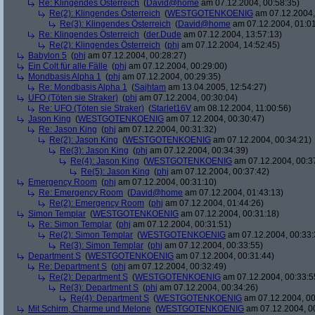
Re: Klingendes Österreich
(
David@home
am 07.12.2004, 00:58:35)
Re(2): Klingendes Österreich
(
WESTGOTENKOENIG
am 07.12.2004,
Re(3): Klingendes Österreich
(
David@home
am 07.12.2004, 01:01
Re: Klingendes Österreich
(
der.Dude
am 07.12.2004, 13:57:13)
Re(2): Klingendes Österreich
(
phj
am 07.12.2004, 14:52:45)
Babylon 5
(
phj
am 07.12.2004, 00:28:27)
Ein Colt für alle Fälle
(
phj
am 07.12.2004, 00:29:00)
Mondbasis Alpha 1
(
phj
am 07.12.2004, 00:29:35)
Re: Mondbasis Alpha 1
(
Sajhtam
am 13.04.2005, 12:54:27)
UFO (Töten sie Straker)
(
phj
am 07.12.2004, 00:30:04)
Re: UFO (Töten sie Straker)
(
Starlet16V
am 08.12.2004, 11:00:56)
Jason King
(
WESTGOTENKOENIG
am 07.12.2004, 00:30:47)
Re: Jason King
(
phj
am 07.12.2004, 00:31:32)
Re(2): Jason King
(
WESTGOTENKOENIG
am 07.12.2004, 00:34:21)
Re(3): Jason King
(
phj
am 07.12.2004, 00:34:39)
Re(4): Jason King
(
WESTGOTENKOENIG
am 07.12.2004, 00:3
Re(5): Jason King
(
phj
am 07.12.2004, 00:37:42)
Emergency Room
(
phj
am 07.12.2004, 00:31:10)
Re: Emergency Room
(
David@home
am 07.12.2004, 01:43:13)
Re(2): Emergency Room
(
phj
am 07.12.2004, 01:44:26)
Simon Templar
(
WESTGOTENKOENIG
am 07.12.2004, 00:31:18)
Re: Simon Templar
(
phj
am 07.12.2004, 00:31:51)
Re(2): Simon Templar
(
WESTGOTENKOENIG
am 07.12.2004, 00:33:
Re(3): Simon Templar
(
phj
am 07.12.2004, 00:33:55)
Department S
(
WESTGOTENKOENIG
am 07.12.2004, 00:31:44)
Re: Department S
(
phj
am 07.12.2004, 00:32:49)
Re(2): Department S
(
WESTGOTENKOENIG
am 07.12.2004, 00:33:5
Re(3): Department S
(
phj
am 07.12.2004, 00:34:26)
Re(4): Department S
(
WESTGOTENKOENIG
am 07.12.2004, 00
Mit Schirm, Charme und Melone
(
WESTGOTENKOENIG
am 07.12.2004, 0