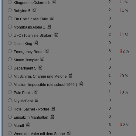
2
1 %
Klingendes Österreich
2
1 %
Babylon 5
0
Ein Colt für alle Fälle
0
Mondbasis Alpha 1
2
1 %
UFO (Töten sie Straker)
0
Jason King
5
2 %
Emergency Room
0
Simon Templar
0
Department S
1
0 %
Mit Schirm, Charme und Melone
0
Mission: Impossible (old school 1966-)
1
0 %
Twin Peaks
0
Ally McBeal
0
Hotel Sacher - Portier
0
Einsatz in Manhattan
6
2 %
Mundl
0
Wenn der Vater mit dem Sohne