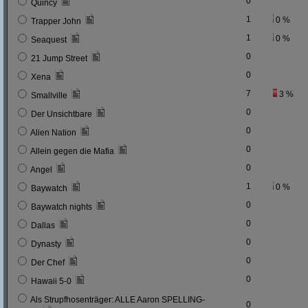
0
Quincy
1
0 %
Trapper John
1
0 %
Seaquest
0
21 Jump Street
0
Xena
7
3 %
Smallville
0
Der Unsichtbare
0
Alien Nation
0
Allein gegen die Mafia
0
Angel
1
0 %
Baywatch
0
Baywatch nights
0
Dallas
0
Dynasty
0
Der Chef
0
Hawaii 5-0
Als Strupfhosenträger: ALLE Aaron SPELLING-
0