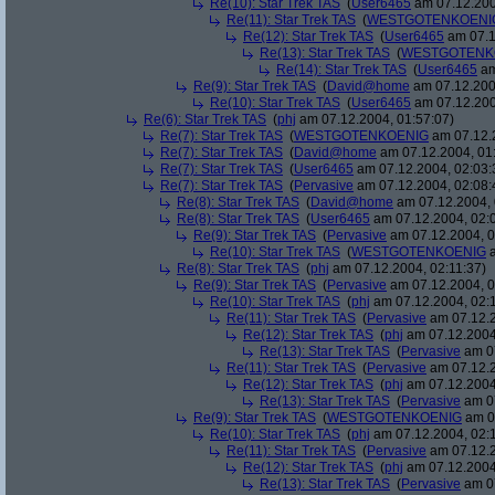
Re(10): Star Trek TAS
(
User6465
am 07.12.200
Re(11): Star Trek TAS
(
WESTGOTENKOENI
Re(12): Star Trek TAS
(
User6465
am 07.1
Re(13): Star Trek TAS
(
WESTGOTENK
Re(14): Star Trek TAS
(
User6465
am
Re(9): Star Trek TAS
(
David@home
am 07.12.200
Re(10): Star Trek TAS
(
User6465
am 07.12.200
Re(6): Star Trek TAS
(
phj
am 07.12.2004, 01:57:07)
Re(7): Star Trek TAS
(
WESTGOTENKOENIG
am 07.12.2
Re(7): Star Trek TAS
(
David@home
am 07.12.2004, 01
Re(7): Star Trek TAS
(
User6465
am 07.12.2004, 02:03:
Re(7): Star Trek TAS
(
Pervasive
am 07.12.2004, 02:08:
Re(8): Star Trek TAS
(
David@home
am 07.12.2004, 
Re(8): Star Trek TAS
(
User6465
am 07.12.2004, 02:
Re(9): Star Trek TAS
(
Pervasive
am 07.12.2004, 0
Re(10): Star Trek TAS
(
WESTGOTENKOENIG
a
Re(8): Star Trek TAS
(
phj
am 07.12.2004, 02:11:37)
Re(9): Star Trek TAS
(
Pervasive
am 07.12.2004, 0
Re(10): Star Trek TAS
(
phj
am 07.12.2004, 02:
Re(11): Star Trek TAS
(
Pervasive
am 07.12.2
Re(12): Star Trek TAS
(
phj
am 07.12.2004
Re(13): Star Trek TAS
(
Pervasive
am 07
Re(11): Star Trek TAS
(
Pervasive
am 07.12.2
Re(12): Star Trek TAS
(
phj
am 07.12.2004
Re(13): Star Trek TAS
(
Pervasive
am 07
Re(9): Star Trek TAS
(
WESTGOTENKOENIG
am 07
Re(10): Star Trek TAS
(
phj
am 07.12.2004, 02:
Re(11): Star Trek TAS
(
Pervasive
am 07.12.2
Re(12): Star Trek TAS
(
phj
am 07.12.2004
Re(13): Star Trek TAS
(
Pervasive
am 07