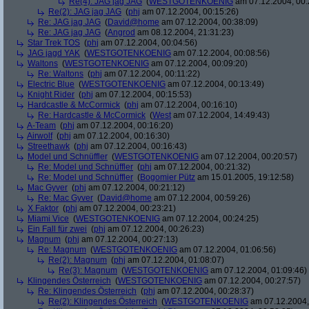
Re(4): JAG jag JAG
(
WESTGOTENKOENIG
am 07.12.2004, 00:
Re(2): JAG jag JAG
(
phj
am 07.12.2004, 00:15:26)
Re: JAG jag JAG
(
David@home
am 07.12.2004, 00:38:09)
Re: JAG jag JAG
(
Angrod
am 08.12.2004, 21:31:23)
Star Trek TOS
(
phj
am 07.12.2004, 00:04:56)
JAG jagd YAK
(
WESTGOTENKOENIG
am 07.12.2004, 00:08:56)
Waltons
(
WESTGOTENKOENIG
am 07.12.2004, 00:09:20)
Re: Waltons
(
phj
am 07.12.2004, 00:11:22)
Electric Blue
(
WESTGOTENKOENIG
am 07.12.2004, 00:13:49)
Knight Rider
(
phj
am 07.12.2004, 00:15:53)
Hardcastle & McCormick
(
phj
am 07.12.2004, 00:16:10)
Re: Hardcastle & McCormick
(
West
am 07.12.2004, 14:49:43)
A-Team
(
phj
am 07.12.2004, 00:16:20)
Airwolf
(
phj
am 07.12.2004, 00:16:30)
Streethawk
(
phj
am 07.12.2004, 00:16:43)
Model und Schnüffler
(
WESTGOTENKOENIG
am 07.12.2004, 00:20:57)
Re: Model und Schnüffler
(
phj
am 07.12.2004, 00:21:32)
Re: Model und Schnüffler
(
Bogomier Pütz
am 15.01.2005, 19:12:58)
Mac Gyver
(
phj
am 07.12.2004, 00:21:12)
Re: Mac Gyver
(
David@home
am 07.12.2004, 00:59:26)
X Faktor
(
phj
am 07.12.2004, 00:23:21)
Miami Vice
(
WESTGOTENKOENIG
am 07.12.2004, 00:24:25)
Ein Fall für zwei
(
phj
am 07.12.2004, 00:26:23)
Magnum
(
phj
am 07.12.2004, 00:27:13)
Re: Magnum
(
WESTGOTENKOENIG
am 07.12.2004, 01:06:56)
Re(2): Magnum
(
phj
am 07.12.2004, 01:08:07)
Re(3): Magnum
(
WESTGOTENKOENIG
am 07.12.2004, 01:09:46)
Klingendes Österreich
(
WESTGOTENKOENIG
am 07.12.2004, 00:27:57)
Re: Klingendes Österreich
(
phj
am 07.12.2004, 00:28:37)
Re(2): Klingendes Österreich
(
WESTGOTENKOENIG
am 07.12.2004,