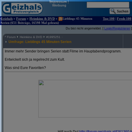
Impressum
|
Werbung
Geizhals
»
Forum
»
Heimkino & DVD
»
Lieblings 45 Minuten
Top-100
|
Fresh-100
Serien (651 Beiträge, 16598 Mal gelesen)
Du bist nicht angemeldet. [
Login/Registrieren
]
^
Forum
Heimkino & DVD
#
1995251
Umfrage: Lieblings 45 Minuten Serien
Immer mehr Sender bringen Serien statt Filme im Hauptabendprogramm.
Entwickelt sich ja regelrecht zum Kult.
Was sind Eure Favoriten?
Hilf auch Du!
http:/
/
forum.geizhals.at/
t261360.h