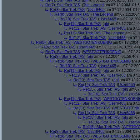
Re(7): Star Trek TAS
(
phj
am 07.12.2004, 01:56:17)
Re(7): Star Trek TAS
(
The Legend
am 07.12.2004, 01:5
Re(8): Star Trek TAS
(
User6465
am 07.12.2004, 01:
Re(9): Star Trek TAS
(
The Legend
am 07.12.2004,
Re(10): Star Trek TAS
(
User6465
am 07.12.200
Re(11): Star Trek TAS
(
phj
am 07.12.2004, 0
Re(12): Star Trek TAS
(
User6465
am 07.1
Re(11): Star Trek TAS
(
The Legend
am 07.12
Re(12): Star Trek TAS
(
User6465
am 07.1
Re(5): Star Trek TAS
(
WESTGOTENKOENIG
am 07.12.2004, 
Re(6): Star Trek TAS
(
User6465
am 07.12.2004, 01:56:44)
Re(7): Star Trek TAS
(
WESTGOTENKOENIG
am 07.12.2
Re(8): Star Trek TAS
(
phj
am 07.12.2004, 01:58:40)
Re(9): Star Trek TAS
(
WESTGOTENKOENIG
am 07
Re(10): Star Trek TAS
(
User6465
am 07.12.200
Re(11): Star Trek TAS
(
phj
am 07.12.2004, 0
Re(12): Star Trek TAS
(
User6465
am 07.1
Re(13): Star Trek TAS
(
phj
am 07.12.20
Re(14): Star Trek TAS
(
User6465
am
Re(15): Star Trek TAS
(
phj
am 07.
Re(16): Star Trek TAS
(
User6
Re(11): Star Trek TAS
(
WESTGOTENKOENI
Re(12): Star Trek TAS
(
User6465
am 07.1
Re(13): Star Trek TAS
(
WESTGOTENK
Re(14): Star Trek TAS
(
User6465
am
Re(15): Star Trek TAS
(
phj
am 07.
Re(16): Star Trek TAS
(
User6
Re(15): Star Trek TAS
(
WESTGO
Re(8): Star Trek TAS
(
User6465
am 07.12.2004, 02:
Re(9): Star Trek TAS
(
WESTGOTENKOENIG
am 07