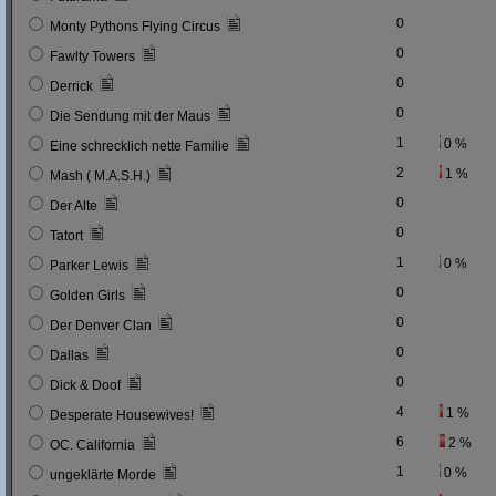
0
Monty Pythons Flying Circus
0
Fawlty Towers
0
Derrick
0
Die Sendung mit der Maus
1
0 %
Eine schrecklich nette Familie
2
1 %
Mash ( M.A.S.H.)
0
Der Alte
0
Tatort
1
0 %
Parker Lewis
0
Golden Girls
0
Der Denver Clan
0
Dallas
0
Dick & Doof
4
1 %
Desperate Housewives!
6
2 %
OC. California
1
0 %
ungeklärte Morde