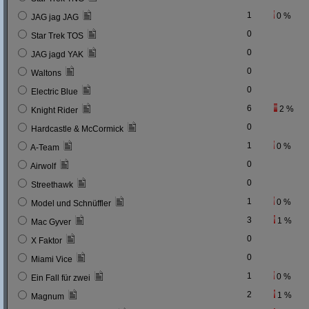
1
0 %
JAG jag JAG
0
Star Trek TOS
0
JAG jagd YAK
0
Waltons
0
Electric Blue
6
2 %
Knight Rider
0
Hardcastle & McCormick
1
0 %
A-Team
0
Airwolf
0
Streethawk
1
0 %
Model und Schnüffler
3
1 %
Mac Gyver
0
X Faktor
0
Miami Vice
1
0 %
Ein Fall für zwei
2
1 %
Magnum