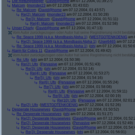
Die Rettungsflieger
(
David@home
am 07.12.2004, 01:39:27)
Malcom
(
monster23
am 07.12.2004, 01:43:02)
Re: Malcom
(
David@home
am 07.12.2004, 01:43:57)
Re(2): Malcom
(
monster23
am 07.12.2004, 01:50:28)
Re(3): Malcom
(
David@home
am 07.12.2004, 01:51:11)
Re(4): Malcom
(
monster23
am 07.12.2004, 01:52:58)
Unser Charly
(
David@home
am 07.12.2004, 01:47:13)
Vom Autor zurückgezogen oder Autor hat seine Registrierung nicht bestätig
Re: Space 1999 (a.k.a. Mondbasis Alpha 1)
(
WESTGOTENKOENIG
am 0
Re(2): Space 1999 (a.k.a. Mondbasis Alpha 1)
(
User6465
am 07.12.2
Re: Space 1999 (a.k.a. Mondbasis Alpha 1)
(
phj
am 07.12.2004, 01:50:
Alarm für Cobra 11
(
David@home
am 07.12.2004, 01:49:42)
Vom Autor zurückgezogen oder Autor hat seine Registrierung nicht bestätig
Re: Ufo
(
phj
am 07.12.2004, 01:50:38)
Re(2): Ufo
(
Pervasive
am 07.12.2004, 01:51:43)
Re(3): Ufo
(
phj
am 07.12.2004, 01:52:14)
Re(4): Ufo
(
Pervasive
am 07.12.2004, 01:53:27)
Re(5): Ufo
(
phj
am 07.12.2004, 01:54:16)
Re(6): Ufo
(
Pervasive
am 07.12.2004, 01:55:24)
Re(7): Ufo
(
phj
am 07.12.2004, 01:58:08)
Re(8): Ufo
(
Pervasive
am 07.12.2004, 01:59:11)
Re(9): Ufo
(
phj
am 07.12.2004, 02:00:19)
Re(10): Ufo
(
Pervasive
am 07.12.2004, 02:01:
Re(2): Ufo
(
WESTGOTENKOENIG
am 07.12.2004, 01:52:26)
Desperate Housewives
(
David@home
am 07.12.2004, 01:50:52)
Re: Desperate Housewives
(
phj
am 07.12.2004, 01:51:27)
Re(2): Desperate Housewives
(
David@home
am 07.12.2004, 01:52:
Re(2): Desperate Housewives
(
Pervasive
am 07.12.2004, 01:52:49)
Re(2): Desperate Housewives
(
David@home
am 07.12.2004, 01:54:
Re(3): Desperate Housewives
(
phj
am 07.12.2004, 01:56:01)