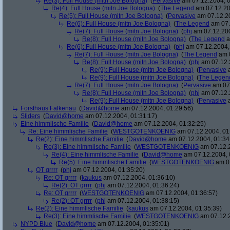
Re(3): Full House (mitn Joe Bologna)
(
Pervasive
am 07.12.2004, 0
Re(4): Full House (mitn Joe Bologna)
(
The Legend
am 07.12.20
Re(5): Full House (mitn Joe Bologna)
(
Pervasive
am 07.12.20
Re(6): Full House (mitn Joe Bologna)
(
The Legend
am 07.
Re(7): Full House (mitn Joe Bologna)
(
phj
am 07.12.200
Re(8): Full House (mitn Joe Bologna)
(
The Legend
a
Re(6): Full House (mitn Joe Bologna)
(
phj
am 07.12.2004,
Re(7): Full House (mitn Joe Bologna)
(
The Legend
am 0
Re(8): Full House (mitn Joe Bologna)
(
phj
am 07.12.
Re(9): Full House (mitn Joe Bologna)
(
Pervasive
a
Re(9): Full House (mitn Joe Bologna)
(
The Legen
Re(7): Full House (mitn Joe Bologna)
(
Pervasive
am 07.
Re(8): Full House (mitn Joe Bologna)
(
phj
am 07.12.
Re(9): Full House (mitn Joe Bologna)
(
Pervasive
a
Forsthaus Falkenau
(
David@home
am 07.12.2004, 01:29:56)
Sliders
(
David@home
am 07.12.2004, 01:31:17)
Eine himmlische Familie
(
David@home
am 07.12.2004, 01:32:25)
Re: Eine himmlische Familie
(
WESTGOTENKOENIG
am 07.12.2004, 01
Re(2): Eine himmlische Familie
(
David@home
am 07.12.2004, 01:34
Re(3): Eine himmlische Familie
(
WESTGOTENKOENIG
am 07.12.2
Re(4): Eine himmlische Familie
(
David@home
am 07.12.2004, 
Re(5): Eine himmlische Familie
(
WESTGOTENKOENIG
am 07
OT grrrr
(
phj
am 07.12.2004, 01:35:20)
Re: OT grrrr
(
kaukus
am 07.12.2004, 01:36:10)
Re(2): OT grrrr
(
phj
am 07.12.2004, 01:36:24)
Re: OT grrrr
(
WESTGOTENKOENIG
am 07.12.2004, 01:36:57)
Re(2): OT grrrr
(
phj
am 07.12.2004, 01:38:15)
Re(2): Eine himmlische Familie
(
kaukus
am 07.12.2004, 01:35:39)
Re(3): Eine himmlische Familie
(
WESTGOTENKOENIG
am 07.12.2
NYPD Blue
(
David@home
am 07.12.2004, 01:35:01)