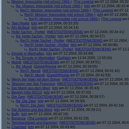
Mission: Impossible (old school 1966-)
(
The Legend
am 07.12.2004, 00:32
Re: Mission: Impossible (old school 1966-)
(
phj
am 07.12.2004, 00:33:4
Re(2): Mission: Impossible (old school 1966-)
(
The Legend
am 07.12.
Re(3): Mission: Impossible (old school 1966-)
(
phj
am 07.12.2004, 
Re(4): Mission: Impossible (old school 1966-)
(
The Legend
am 0
Twin Peaks
(
phj
am 07.12.2004, 00:33:20)
Ally McBeal
(
phj
am 07.12.2004, 00:34:14)
Hotel Sacher - Portier
(
WESTGOTENKOENIG
am 07.12.2004, 00:34:41)
Re: Hotel Sacher - Portier
(
phj
am 07.12.2004, 00:34:57)
Re(2): Hotel Sacher - Portier
(
WESTGOTENKOENIG
am 07.12.2004, 
Re(3): Hotel Sacher - Portier
(
phj
am 07.12.2004, 00:38:08)
Re(4): Hotel Sacher - Portier
(
WESTGOTENKOENIG
am 07.12.2
Einsatz in Manhattan
(
phj
am 07.12.2004, 00:34:49)
Re: Einsatz in Manhattan
(
Sajhtam
am 13.04.2005, 12:55:04)
Mundl
(
WESTGOTENKOENIG
am 07.12.2004, 00:34:51)
Re: Mundl
(
David@home
am 07.12.2004, 00:39:05)
Re(2): Mundl
(
WESTGOTENKOENIG
am 07.12.2004, 00:41:42)
Re(3): Mundl
(
David@home
am 07.12.2004, 00:42:53)
Wenn der Vater mit dem Sohne
(
WESTGOTENKOENIG
am 07.12.2004, 00:
Strassen von San Francisco
(
WESTGOTENKOENIG
am 07.12.2004, 00:35
Der Mann aus dem Meer
(
phj
am 07.12.2004, 00:35:43)
Beverly Hills 90210
(
phj
am 07.12.2004, 00:37:20)
Die Zwei
(
WESTGOTENKOENIG
am 07.12.2004, 00:38:57)
Re: Die Zwei
(
phj
am 07.12.2004, 00:39:30)
Re(2): Die Zwei
(
WESTGOTENKOENIG
am 07.12.2004, 00:42:18)
Die Schöne und das Biest
(
phj
am 07.12.2004, 00:39:21)
Buffy
(
phj
am 07.12.2004, 00:42:16)
Bonanza
(
The Legend
am 07.12.2004, 00:42:29)
Tennisschläger und Kanonen
(
WESTGOTENKOENIG
am 07.12.2004, 00:4
Charmed
(
phj
am 07.12.2004, 00:43:40)