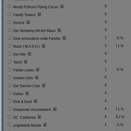
0
Monty Pythons Flying Circus
0
Fawlty Towers
0
Derrick
0
Die Sendung mit der Maus
1
0 %
Eine schrecklich nette Familie
2
1 %
Mash ( M.A.S.H.)
0
Der Alte
0
Tatort
1
0 %
Parker Lewis
0
Golden Girls
0
Der Denver Clan
0
Dallas
0
Dick & Doof
4
1 %
Desperate Housewives!
6
2 %
OC. California
1
0 %
ungeklärte Morde