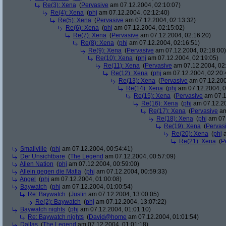
Re(3): Xena
(
Pervasive
am 07.12.2004, 02:10:07)
Re(4): Xena
(
phj
am 07.12.2004, 02:12:40)
Re(5): Xena
(
Pervasive
am 07.12.2004, 02:13:32)
Re(6): Xena
(
phj
am 07.12.2004, 02:15:02)
Re(7): Xena
(
Pervasive
am 07.12.2004, 02:16:20)
Re(8): Xena
(
phj
am 07.12.2004, 02:16:51)
Re(9): Xena
(
Pervasive
am 07.12.2004, 02:18:00)
Re(10): Xena
(
phj
am 07.12.2004, 02:19:05)
Re(11): Xena
(
Pervasive
am 07.12.2004, 02
Re(12): Xena
(
phj
am 07.12.2004, 02:20:
Re(13): Xena
(
Pervasive
am 07.12.200
Re(14): Xena
(
phj
am 07.12.2004, 0
Re(15): Xena
(
Pervasive
am 07.1
Re(16): Xena
(
phj
am 07.12.20
Re(17): Xena
(
Pervasive
am
Re(18): Xena
(
phj
am 07.
Re(19): Xena
(
Pervas
Re(20): Xena
(
phj
a
Re(21): Xena
(
P
Smallville
(
phj
am 07.12.2004, 00:54:41)
Der Unsichtbare
(
The Legend
am 07.12.2004, 00:57:09)
Alien Nation
(
phj
am 07.12.2004, 00:59:00)
Allein gegen die Mafia
(
phj
am 07.12.2004, 00:59:33)
Angel
(
phj
am 07.12.2004, 01:00:08)
Baywatch
(
phj
am 07.12.2004, 01:00:54)
Re: Baywatch
(
Justin
am 07.12.2004, 13:00:05)
Re(2): Baywatch
(
phj
am 07.12.2004, 13:07:22)
Baywatch nights
(
phj
am 07.12.2004, 01:01:10)
Re: Baywatch nights
(
David@home
am 07.12.2004, 01:01:54)
Dallas
(
The Legend
am 07.12.2004, 01:01:18)