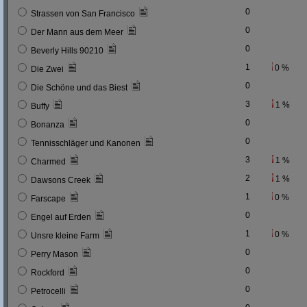
0
Strassen von San Francisco
0
Der Mann aus dem Meer
0
Beverly Hills 90210
1
0 %
Die Zwei
0
Die Schöne und das Biest
3
1 %
Buffy
0
Bonanza
0
Tennisschläger und Kanonen
3
1 %
Charmed
2
1 %
Dawsons Creek
1
0 %
Farscape
0
Engel auf Erden
1
0 %
Unsre kleine Farm
0
Perry Mason
0
Rockford
0
Petrocelli