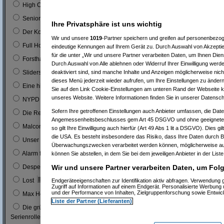
0
High Chaparal
0
Seniorenclub
Ihre Privatsphäre ist uns wichtig
0
Der Kopfgeldjäger (mit Steve McQueen)
Wir und unsere
1019
-Partner speichern und greifen auf personenbezo
0
Full House (mitn Joe Bologna)
eindeutige Kennungen auf Ihrem Gerät zu. Durch Auswahl von Akzeptie
für die unter „Wir und unsere Partner verarbeiten Daten, um Ihnen Dien
0
Forsthaus Falkenau
Durch Auswahl von Alle ablehnen oder Widerruf Ihrer Einwilligung werd
1
0 %
deaktiviert sind, sind manche Inhalte und Anzeigen möglicherweise nich
Sliders
dieses Menü jederzeit wieder aufrufen, um Ihre Einstellungen zu ändern
1
0 %
Eine himmlische Familie
Sie auf den Link Cookie-Einstellungen am unteren Rand der Webseite kli
unseres Website. Weitere Informationen finden Sie in unserer Datensch
0
NYPD Blue
Sofern Ihre getroffenen Einstellungen auch Anbieter umfassen, die Daten
0
Die Rettungsflieger
Angemessenheitsbeschlusses gem Art 45 DSGVO und ohne geeignete 
9
3 %
Malcom
so gilt Ihre Einwilligung auch hierfür (Art 49 Abs 1 lit a DSGVO). Dies g
die USA. Es besteht insbesondere das Risiko, dass Ihre Daten durch B
0
Unser Charly
Überwachungszwecken verarbeitet werden können, möglicherweise au
0
Alarm für Cobra 11
können Sie abstellen, in dem Sie bei dem jeweiligen Anbieter in der List
3
1 %
Wir und unsere Partner verarbeiten Daten, um Folg
Desperate Housewives
7
3 %
Lost
Endgeräteeigenschaften zur Identifikation aktiv abfragen. Verwendung
Zugriff auf Informationen auf einem Endgerät. Personalisierte Werbung
1
und der Performance von Inhalten, Zielgruppenforschung sowie Entwi
0 %
Max Headroom
Liste der Partner (Lieferanten)
Die grüne Hornisse (Bruce Lee´s erste
0
Serienrolle...)