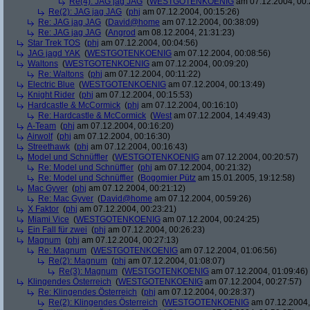
Re(4): JAG jag JAG
(
WESTGOTENKOENIG
am 07.12.2004, 00:
Re(2): JAG jag JAG
(
phj
am 07.12.2004, 00:15:26)
Re: JAG jag JAG
(
David@home
am 07.12.2004, 00:38:09)
Re: JAG jag JAG
(
Angrod
am 08.12.2004, 21:31:23)
Star Trek TOS
(
phj
am 07.12.2004, 00:04:56)
JAG jagd YAK
(
WESTGOTENKOENIG
am 07.12.2004, 00:08:56)
Waltons
(
WESTGOTENKOENIG
am 07.12.2004, 00:09:20)
Re: Waltons
(
phj
am 07.12.2004, 00:11:22)
Electric Blue
(
WESTGOTENKOENIG
am 07.12.2004, 00:13:49)
Knight Rider
(
phj
am 07.12.2004, 00:15:53)
Hardcastle & McCormick
(
phj
am 07.12.2004, 00:16:10)
Re: Hardcastle & McCormick
(
West
am 07.12.2004, 14:49:43)
A-Team
(
phj
am 07.12.2004, 00:16:20)
Airwolf
(
phj
am 07.12.2004, 00:16:30)
Streethawk
(
phj
am 07.12.2004, 00:16:43)
Model und Schnüffler
(
WESTGOTENKOENIG
am 07.12.2004, 00:20:57)
Re: Model und Schnüffler
(
phj
am 07.12.2004, 00:21:32)
Re: Model und Schnüffler
(
Bogomier Pütz
am 15.01.2005, 19:12:58)
Mac Gyver
(
phj
am 07.12.2004, 00:21:12)
Re: Mac Gyver
(
David@home
am 07.12.2004, 00:59:26)
X Faktor
(
phj
am 07.12.2004, 00:23:21)
Miami Vice
(
WESTGOTENKOENIG
am 07.12.2004, 00:24:25)
Ein Fall für zwei
(
phj
am 07.12.2004, 00:26:23)
Magnum
(
phj
am 07.12.2004, 00:27:13)
Re: Magnum
(
WESTGOTENKOENIG
am 07.12.2004, 01:06:56)
Re(2): Magnum
(
phj
am 07.12.2004, 01:08:07)
Re(3): Magnum
(
WESTGOTENKOENIG
am 07.12.2004, 01:09:46)
Klingendes Österreich
(
WESTGOTENKOENIG
am 07.12.2004, 00:27:57)
Re: Klingendes Österreich
(
phj
am 07.12.2004, 00:28:37)
Re(2): Klingendes Österreich
(
WESTGOTENKOENIG
am 07.12.2004,