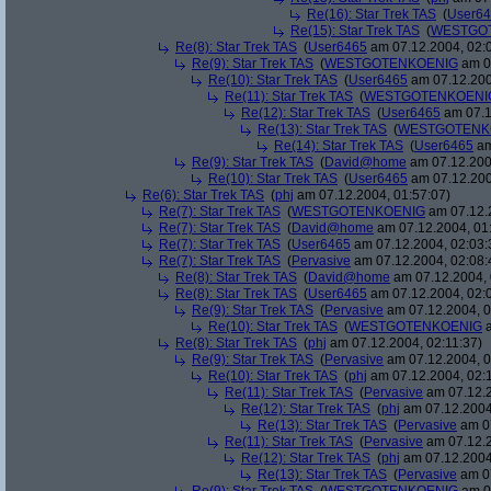
Re(16): Star Trek TAS
(
User6
Re(15): Star Trek TAS
(
WESTGO
Re(8): Star Trek TAS
(
User6465
am 07.12.2004, 02:
Re(9): Star Trek TAS
(
WESTGOTENKOENIG
am 07
Re(10): Star Trek TAS
(
User6465
am 07.12.200
Re(11): Star Trek TAS
(
WESTGOTENKOENI
Re(12): Star Trek TAS
(
User6465
am 07.1
Re(13): Star Trek TAS
(
WESTGOTENK
Re(14): Star Trek TAS
(
User6465
am
Re(9): Star Trek TAS
(
David@home
am 07.12.200
Re(10): Star Trek TAS
(
User6465
am 07.12.200
Re(6): Star Trek TAS
(
phj
am 07.12.2004, 01:57:07)
Re(7): Star Trek TAS
(
WESTGOTENKOENIG
am 07.12.2
Re(7): Star Trek TAS
(
David@home
am 07.12.2004, 01
Re(7): Star Trek TAS
(
User6465
am 07.12.2004, 02:03:
Re(7): Star Trek TAS
(
Pervasive
am 07.12.2004, 02:08:
Re(8): Star Trek TAS
(
David@home
am 07.12.2004, 
Re(8): Star Trek TAS
(
User6465
am 07.12.2004, 02:
Re(9): Star Trek TAS
(
Pervasive
am 07.12.2004, 0
Re(10): Star Trek TAS
(
WESTGOTENKOENIG
a
Re(8): Star Trek TAS
(
phj
am 07.12.2004, 02:11:37)
Re(9): Star Trek TAS
(
Pervasive
am 07.12.2004, 0
Re(10): Star Trek TAS
(
phj
am 07.12.2004, 02:
Re(11): Star Trek TAS
(
Pervasive
am 07.12.2
Re(12): Star Trek TAS
(
phj
am 07.12.2004
Re(13): Star Trek TAS
(
Pervasive
am 07
Re(11): Star Trek TAS
(
Pervasive
am 07.12.2
Re(12): Star Trek TAS
(
phj
am 07.12.2004
Re(13): Star Trek TAS
(
Pervasive
am 07