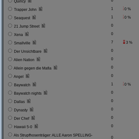
0
Quincy
1
0 %
Trapper John
1
0 %
Seaquest
0
21 Jump Street
0
Xena
7
3 %
Smallville
0
Der Unsichtbare
0
Alien Nation
0
Allein gegen die Mafia
0
Angel
1
0 %
Baywatch
0
Baywatch nights
0
Dallas
0
Dynasty
0
Der Chef
0
Hawaii 5-0
Als Strupfhosenträger: ALLE Aaron SPELLING-
0