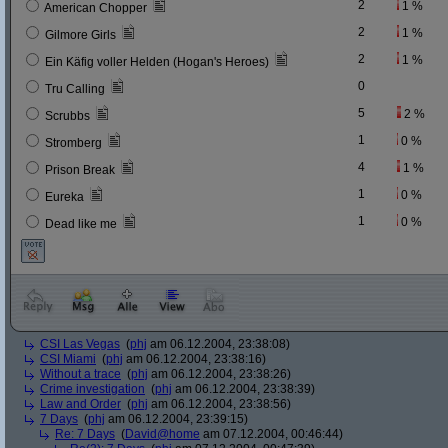
2
1 %
American Chopper
2
1 %
Gilmore Girls
2
1 %
Ein Käfig voller Helden (Hogan's Heroes)
0
Tru Calling
5
2 %
Scrubbs
1
0 %
Stromberg
4
1 %
Prison Break
1
0 %
Eureka
1
0 %
Dead like me
CSI Las Vegas
(
phj
am 06.12.2004, 23:38:08)
CSI Miami
(
phj
am 06.12.2004, 23:38:16)
Without a trace
(
phj
am 06.12.2004, 23:38:26)
Crime investigation
(
phj
am 06.12.2004, 23:38:39)
Law and Order
(
phj
am 06.12.2004, 23:38:56)
7 Days
(
phj
am 06.12.2004, 23:39:15)
Re: 7 Days
(
David@home
am 07.12.2004, 00:46:44)