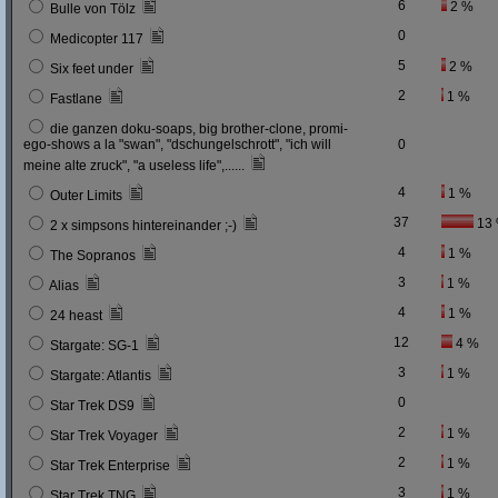
6
2 %
Bulle von Tölz
0
Medicopter 117
5
2 %
Six feet under
2
1 %
Fastlane
die ganzen doku-soaps, big brother-clone, promi-
ego-shows a la "swan", "dschungelschrott", "ich will
0
meine alte zruck", "a useless life",......
4
1 %
Outer Limits
37
13
2 x simpsons hintereinander ;-)
4
1 %
The Sopranos
3
1 %
Alias
4
1 %
24 heast
12
4 %
Stargate: SG-1
3
1 %
Stargate: Atlantis
0
Star Trek DS9
2
1 %
Star Trek Voyager
2
1 %
Star Trek Enterprise
3
1 %
Star Trek TNG