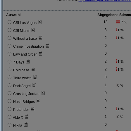
Auswahl
Abgegebene Stimm
18
7 %
CSI Las Vegas
3
1 %
CSI Miami
2
1 %
Without a trace
0
Crime investigation
0
Law and Order
2
1 %
7 Days
2
1 %
Cold case
0
Third watch
1
0 %
Dark Angel
0
Crossing Jordan
0
Nash Bridges
2
1 %
Pretender
1
0 %
Akte X
0
Nikita