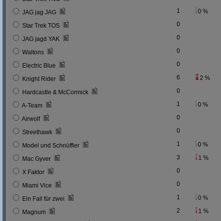
1
0 %
JAG jag JAG
0
Star Trek TOS
0
JAG jagd YAK
0
Waltons
0
Electric Blue
6
2 %
Knight Rider
0
Hardcastle & McCormick
1
0 %
A-Team
0
Airwolf
0
Streethawk
1
0 %
Model und Schnüffler
3
1 %
Mac Gyver
0
X Faktor
0
Miami Vice
1
0 %
Ein Fall für zwei
2
1 %
Magnum