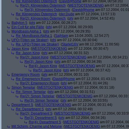
Re: Klingendes Österreich
(
David@home
am 07.12.2004, 00:58:35)
Re(2): Klingendes Österreich
(
WESTGOTENKOENIG
am 07.12.2004,
Re(3): Klingendes Österreich
(
David@home
am 07.12.2004, 01:01
Re: Klingendes Österreich
(
der.Dude
am 07.12.2004, 13:57:13)
Re(2): Klingendes Österreich
(
phj
am 07.12.2004, 14:52:45)
Babylon 5
(
phj
am 07.12.2004, 00:28:27)
Ein Colt für alle Fälle
(
phj
am 07.12.2004, 00:29:00)
Mondbasis Alpha 1
(
phj
am 07.12.2004, 00:29:35)
Re: Mondbasis Alpha 1
(
Sajhtam
am 13.04.2005, 12:54:27)
UFO (Töten sie Straker)
(
phj
am 07.12.2004, 00:30:04)
Re: UFO (Töten sie Straker)
(
Starlet16V
am 08.12.2004, 11:00:56)
Jason King
(
WESTGOTENKOENIG
am 07.12.2004, 00:30:47)
Re: Jason King
(
phj
am 07.12.2004, 00:31:32)
Re(2): Jason King
(
WESTGOTENKOENIG
am 07.12.2004, 00:34:21)
Re(3): Jason King
(
phj
am 07.12.2004, 00:34:39)
Re(4): Jason King
(
WESTGOTENKOENIG
am 07.12.2004, 00:3
Re(5): Jason King
(
phj
am 07.12.2004, 00:37:42)
Emergency Room
(
phj
am 07.12.2004, 00:31:10)
Re: Emergency Room
(
David@home
am 07.12.2004, 01:43:13)
Re(2): Emergency Room
(
phj
am 07.12.2004, 01:44:26)
Simon Templar
(
WESTGOTENKOENIG
am 07.12.2004, 00:31:18)
Re: Simon Templar
(
phj
am 07.12.2004, 00:31:51)
Re(2): Simon Templar
(
WESTGOTENKOENIG
am 07.12.2004, 00:33:
Re(3): Simon Templar
(
phj
am 07.12.2004, 00:33:55)
Department S
(
WESTGOTENKOENIG
am 07.12.2004, 00:31:44)
Re: Department S
(
phj
am 07.12.2004, 00:32:49)
Re(2): Department S
(
WESTGOTENKOENIG
am 07.12.2004, 00:33:5
Re(3): Department S
(
phj
am 07.12.2004, 00:34:26)
Re(4): Department S
(
WESTGOTENKOENIG
am 07.12.2004, 00
Mit Schirm, Charme und Melone
(
WESTGOTENKOENIG
am 07.12.2004, 0