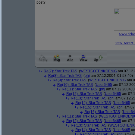
post?
www.delor
NEIN
NICHT
Re(7): Star Trek TAS
(
WESTGOTENKOENIG
am 07.12.2
Re(8): Star Trek TAS
(
phj
am 07.12.2004, 01:58:40)
Re(9): Star Trek TAS
(
WESTGOTENKOENIG
am 07
Re(10): Star Trek TAS
(
User6465
am 07.12.200
Re(11): Star Trek TAS
(
phj
am 07.12.2004, 0
Re(12): Star Trek TAS
(
User6465
am 07.1
Re(13): Star Trek TAS
(
phj
am 07.12.20
Re(14): Star Trek TAS
(
User6465
am
Re(15): Star Trek TAS
(
phj
am 07.
Re(16): Star Trek TAS
(
User6
Re(11): Star Trek TAS
(
WESTGOTENKOENI
Re(12): Star Trek TAS
(
User6465
am 07.1
Re(13): Star Trek TAS
(
WESTGOTENK
Re(14): Star Trek TAS
(
User6465
am
Re(15): Star Trek TAS
(
phj
am 07.