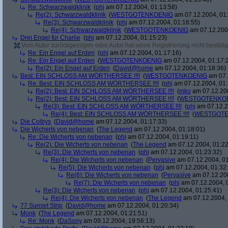
Re: Schwarzwaldklinik
(
phj
am 07.12.2004, 01:13:58)
Re(2): Schwarzwaldklinik
(
WESTGOTENKOENIG
am 07.12.2004, 01:
Re(3): Schwarzwaldklinik
(
phj
am 07.12.2004, 01:16:55)
Re(4): Schwarzwaldklinik
(
WESTGOTENKOENIG
am 07.12.2004
Drei Engel für Charlie
(
phj
am 07.12.2004, 01:15:23)
Vom Autor zurückgezogen oder Autor hat seine Registrierung nicht bestätig
Re: Ein Engel auf Erden
(
phj
am 07.12.2004, 01:17:16)
Re: Ein Engel auf Erden
(
WESTGOTENKOENIG
am 07.12.2004, 01:17:
Re(2): Ein Engel auf Erden
(
David@home
am 07.12.2004, 01:18:36)
Best: EIN SCHLOSS AM WÖRTHERSEE !!!!
(
WESTGOTENKOENIG
am 07.
Re: Best: EIN SCHLOSS AM WÖRTHERSEE !!!!
(
phj
am 07.12.2004, 01:
Re(2): Best: EIN SCHLOSS AM WÖRTHERSEE !!!!
(
mko
am 07.12.200
Re(2): Best: EIN SCHLOSS AM WÖRTHERSEE !!!!
(
WESTGOTENKO
Re(3): Best: EIN SCHLOSS AM WÖRTHERSEE !!!!
(
phj
am 07.12.2
Re(4): Best: EIN SCHLOSS AM WÖRTHERSEE !!!!
(
WESTGOTE
Die Colbys
(
David@home
am 07.12.2004, 01:17:33)
Die Wicherts von nebenan
(
The Legend
am 07.12.2004, 01:18:01)
Re: Die Wicherts von nebenan
(
phj
am 07.12.2004, 01:19:11)
Re(2): Die Wicherts von nebenan
(
The Legend
am 07.12.2004, 01:22
Re(3): Die Wicherts von nebenan
(
phj
am 07.12.2004, 01:23:32)
Re(4): Die Wicherts von nebenan
(
Pervasive
am 07.12.2004, 01
Re(5): Die Wicherts von nebenan
(
phj
am 07.12.2004, 01:32
Re(6): Die Wicherts von nebenan
(
Pervasive
am 07.12.200
Re(7): Die Wicherts von nebenan
(
phj
am 07.12.2004, 
Re(3): Die Wicherts von nebenan
(
phj
am 07.12.2004, 01:25:41)
Re(4): Die Wicherts von nebenan
(
The Legend
am 07.12.2004, 
77 Sunset Strip
(
David@home
am 07.12.2004, 01:20:34)
Monk
(
The Legend
am 07.12.2004, 01:21:51)
Re: Monk
(
DaSony
am 09.12.2004, 19:56:13)