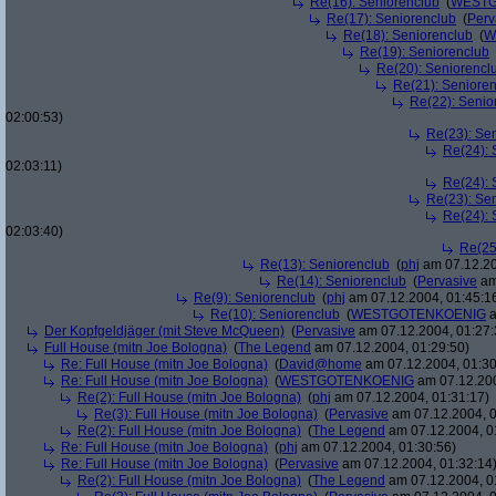
Re(16): Seniorenclub
(
WESTG
Re(17): Seniorenclub
(
Perv
Re(18): Seniorenclub
(
W
Re(19): Seniorenclub
Re(20): Seniorencl
Re(21): Seniore
Re(22): Senio
02:00:53)
Re(23): Se
Re(24): 
02:03:11)
Re(24): 
Re(23): Se
Re(24): 
02:03:40)
Re(25
Re(13): Seniorenclub
(
phj
am 07.12.20
Re(14): Seniorenclub
(
Pervasive
am
Re(9): Seniorenclub
(
phj
am 07.12.2004, 01:45:1
Re(10): Seniorenclub
(
WESTGOTENKOENIG
a
Der Kopfgeldjäger (mit Steve McQueen)
(
Pervasive
am 07.12.2004, 01:27:
Full House (mitn Joe Bologna)
(
The Legend
am 07.12.2004, 01:29:50)
Re: Full House (mitn Joe Bologna)
(
David@home
am 07.12.2004, 01:30
Re: Full House (mitn Joe Bologna)
(
WESTGOTENKOENIG
am 07.12.200
Re(2): Full House (mitn Joe Bologna)
(
phj
am 07.12.2004, 01:31:17)
Re(3): Full House (mitn Joe Bologna)
(
Pervasive
am 07.12.2004, 0
Re(2): Full House (mitn Joe Bologna)
(
The Legend
am 07.12.2004, 0
Re: Full House (mitn Joe Bologna)
(
phj
am 07.12.2004, 01:30:56)
Re: Full House (mitn Joe Bologna)
(
Pervasive
am 07.12.2004, 01:32:14
Re(2): Full House (mitn Joe Bologna)
(
The Legend
am 07.12.2004, 0