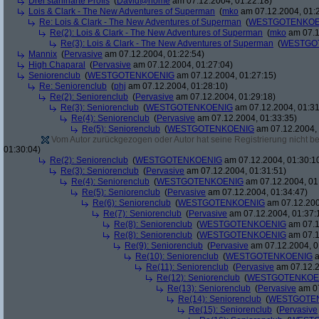
Drei stahlharte Profis
(
David@home
am 07.12.2004, 01:22:18)
Lois & Clark - The New Adventures of Superman
(
mko
am 07.12.2004, 01:
Re: Lois & Clark - The New Adventures of Superman
(
WESTGOTENKOE
Re(2): Lois & Clark - The New Adventures of Superman
(
mko
am 07.1
Re(3): Lois & Clark - The New Adventures of Superman
(
WESTGO
Mannix
(
Pervasive
am 07.12.2004, 01:22:54)
High Chaparal
(
Pervasive
am 07.12.2004, 01:27:04)
Seniorenclub
(
WESTGOTENKOENIG
am 07.12.2004, 01:27:15)
Re: Seniorenclub
(
phj
am 07.12.2004, 01:28:10)
Re(2): Seniorenclub
(
Pervasive
am 07.12.2004, 01:29:18)
Re(3): Seniorenclub
(
WESTGOTENKOENIG
am 07.12.2004, 01:31
Re(4): Seniorenclub
(
Pervasive
am 07.12.2004, 01:33:35)
Re(5): Seniorenclub
(
WESTGOTENKOENIG
am 07.12.2004, 
Vom Autor zurückgezogen oder Autor hat seine Registrierung nicht bes
01:30:04)
Re(2): Seniorenclub
(
WESTGOTENKOENIG
am 07.12.2004, 01:30:1
Re(3): Seniorenclub
(
Pervasive
am 07.12.2004, 01:31:51)
Re(4): Seniorenclub
(
WESTGOTENKOENIG
am 07.12.2004, 01
Re(5): Seniorenclub
(
Pervasive
am 07.12.2004, 01:34:47)
Re(6): Seniorenclub
(
WESTGOTENKOENIG
am 07.12.200
Re(7): Seniorenclub
(
Pervasive
am 07.12.2004, 01:37:
Re(8): Seniorenclub
(
WESTGOTENKOENIG
am 07.1
Re(8): Seniorenclub
(
WESTGOTENKOENIG
am 07.1
Re(9): Seniorenclub
(
Pervasive
am 07.12.2004, 0
Re(10): Seniorenclub
(
WESTGOTENKOENIG
a
Re(11): Seniorenclub
(
Pervasive
am 07.12.2
Re(12): Seniorenclub
(
WESTGOTENKOE
Re(13): Seniorenclub
(
Pervasive
am 07
Re(14): Seniorenclub
(
WESTGOTE
Re(15): Seniorenclub
(
Pervasive