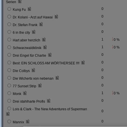
Serien
0
Kung Fu
0
Dr. Kolani - Arzt auf Hawai
0
Dr. Stefan Frank
0
6 in the city
1
0 %
Hart aber herzlich
1
0 %
Schwarzwaldklinik
0
Drei Engel für Charlie
0
Best: EIN SCHLOSS AM WÖRTHERSEE !!!!
0
Die Colbys
0
Die Wicherts von nebenan
0
77 Sunset Strip
1
0 %
Monk
0
Drei stahlharte Profis
Lois & Clark - The New Adventures of Superman
0
0
Mannix