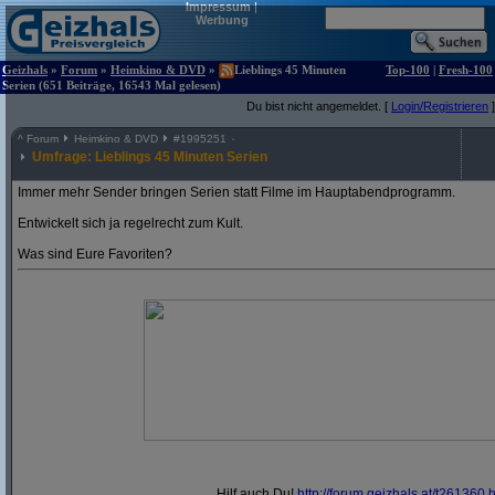
Impressum
|
Werbung
Geizhals
»
Forum
»
Heimkino & DVD
»
Lieblings 45 Minuten
Top-100
|
Fresh-100
Serien (651 Beiträge, 16543 Mal gelesen)
Du bist nicht angemeldet. [
Login/Registrieren
]
^
Forum
Heimkino & DVD
#
1995251
Umfrage: Lieblings 45 Minuten Serien
Immer mehr Sender bringen Serien statt Filme im Hauptabendprogramm.
Entwickelt sich ja regelrecht zum Kult.
Was sind Eure Favoriten?
Hilf auch Du!
http:/
/
forum.geizhals.at/
t261360.h