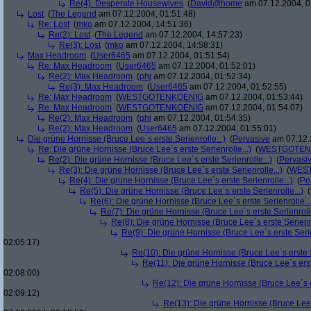
Re(4): Desperate Housewives
(
David@home
am 07.12.2004, 0
Lost
(
The Legend
am 07.12.2004, 01:51:48)
Re: Lost
(
mko
am 07.12.2004, 14:51:36)
Re(2): Lost
(
The Legend
am 07.12.2004, 14:57:23)
Re(3): Lost
(
mko
am 07.12.2004, 14:58:31)
Max Headroom
(
User6465
am 07.12.2004, 01:51:54)
Re: Max Headroom
(
User6465
am 07.12.2004, 01:52:01)
Re(2): Max Headroom
(
phj
am 07.12.2004, 01:52:34)
Re(3): Max Headroom
(
User6465
am 07.12.2004, 01:52:55)
Re: Max Headroom
(
WESTGOTENKOENIG
am 07.12.2004, 01:53:44)
Re: Max Headroom
(
WESTGOTENKOENIG
am 07.12.2004, 01:54:07)
Re(2): Max Headroom
(
phj
am 07.12.2004, 01:54:35)
Re(2): Max Headroom
(
User6465
am 07.12.2004, 01:55:01)
Die grüne Hornisse (Bruce Lee´s erste Serienrolle...)
(
Pervasive
am 07.12.
Re: Die grüne Hornisse (Bruce Lee´s erste Serienrolle...)
(
WESTGOTEN
Re(2): Die grüne Hornisse (Bruce Lee´s erste Serienrolle...)
(
Pervasi
Re(3): Die grüne Hornisse (Bruce Lee´s erste Serienrolle...)
(
WES
Re(4): Die grüne Hornisse (Bruce Lee´s erste Serienrolle...)
(
Pe
Re(5): Die grüne Hornisse (Bruce Lee´s erste Serienrolle...)
(
Re(6): Die grüne Hornisse (Bruce Lee´s erste Serienrolle...
Re(7): Die grüne Hornisse (Bruce Lee´s erste Serienrolle
Re(8): Die grüne Hornisse (Bruce Lee´s erste Serienro
Re(9): Die grüne Hornisse (Bruce Lee´s erste Serie
02:05:17)
Re(10): Die grüne Hornisse (Bruce Lee´s erste S
Re(11): Die grüne Hornisse (Bruce Lee´s erste
02:08:00)
Re(12): Die grüne Hornisse (Bruce Lee´s er
02:09:12)
Re(13): Die grüne Hornisse (Bruce Lee´s