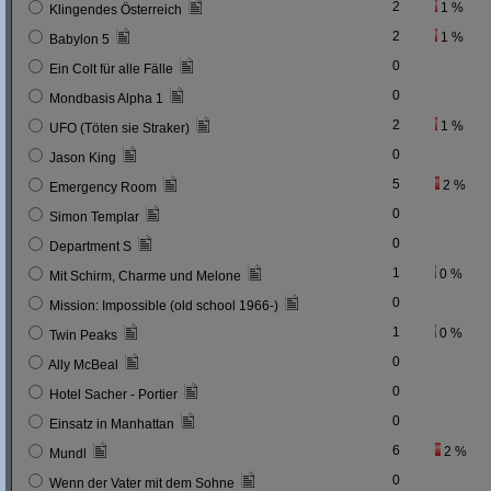
2
1 %
Klingendes Österreich
2
1 %
Babylon 5
0
Ein Colt für alle Fälle
0
Mondbasis Alpha 1
2
1 %
UFO (Töten sie Straker)
0
Jason King
5
2 %
Emergency Room
0
Simon Templar
0
Department S
1
0 %
Mit Schirm, Charme und Melone
0
Mission: Impossible (old school 1966-)
1
0 %
Twin Peaks
0
Ally McBeal
0
Hotel Sacher - Portier
0
Einsatz in Manhattan
6
2 %
Mundl
0
Wenn der Vater mit dem Sohne