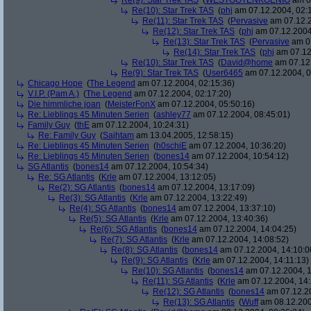
Re(9): Star Trek TAS
(
WESTGOTENKOENIG
am 07
Re(10): Star Trek TAS
(
phj
am 07.12.2004, 02:
Re(11): Star Trek TAS
(
Pervasive
am 07.12.2
Re(12): Star Trek TAS
(
phj
am 07.12.2004
Re(13): Star Trek TAS
(
Pervasive
am 07
Re(14): Star Trek TAS
(
phj
am 07.12
Re(10): Star Trek TAS
(
David@home
am 07.12.
Re(9): Star Trek TAS
(
User6465
am 07.12.2004, 0
Chicago Hope
(
The Legend
am 07.12.2004, 02:15:36)
V.I.P. (Pam A.)
(
The Legend
am 07.12.2004, 02:17:20)
Die himmliche joan
(
MeisterFonX
am 07.12.2004, 05:50:16)
Re: Lieblings 45 Minuten Serien
(
ashley77
am 07.12.2004, 08:45:01)
Family Guy
(
thE
am 07.12.2004, 10:24:31)
Re: Family Guy
(
Sajhtam
am 13.04.2005, 12:58:15)
Re: Lieblings 45 Minuten Serien
(
h0schiE
am 07.12.2004, 10:36:20)
Re: Lieblings 45 Minuten Serien
(
bones14
am 07.12.2004, 10:54:12)
SG Atlantis
(
bones14
am 07.12.2004, 10:54:34)
Re: SG Atlantis
(
Krle
am 07.12.2004, 13:12:05)
Re(2): SG Atlantis
(
bones14
am 07.12.2004, 13:17:09)
Re(3): SG Atlantis
(
Krle
am 07.12.2004, 13:22:49)
Re(4): SG Atlantis
(
bones14
am 07.12.2004, 13:37:10)
Re(5): SG Atlantis
(
Krle
am 07.12.2004, 13:40:36)
Re(6): SG Atlantis
(
bones14
am 07.12.2004, 14:04:25)
Re(7): SG Atlantis
(
Krle
am 07.12.2004, 14:08:52)
Re(8): SG Atlantis
(
bones14
am 07.12.2004, 14:10:0
Re(9): SG Atlantis
(
Krle
am 07.12.2004, 14:11:13)
Re(10): SG Atlantis
(
bones14
am 07.12.2004, 1
Re(11): SG Atlantis
(
Krle
am 07.12.2004, 14:
Re(12): SG Atlantis
(
bones14
am 07.12.20
Re(13): SG Atlantis
(
Wuff
am 08.12.200