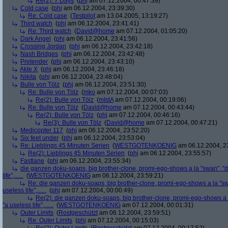
Re(2): 7 Days
(
phj
am 07.12.2004, 00:47:39)
Cold case
(
phj
am 06.12.2004, 23:39:30)
Re: Cold case
(
Testpilot
am 13.04.2005, 13:19:27)
Third watch
(
phj
am 06.12.2004, 23:41:41)
Re: Third watch
(
David@home
am 07.12.2004, 01:05:20)
Dark Angel
(
phj
am 06.12.2004, 23:41:56)
Crossing Jordan
(
phj
am 06.12.2004, 23:42:18)
Nash Bridges
(
phj
am 06.12.2004, 23:42:48)
Pretender
(
phj
am 06.12.2004, 23:43:10)
Akte X
(
phj
am 06.12.2004, 23:46:18)
Nikita
(
phj
am 06.12.2004, 23:48:04)
Bulle von Tölz
(
phj
am 06.12.2004, 23:51:30)
Re: Bulle von Tölz
(
mko
am 07.12.2004, 00:07:03)
Re(2): Bulle von Tölz
(
mIstA
am 07.12.2004, 00:19:06)
Re: Bulle von Tölz
(
David@home
am 07.12.2004, 00:43:44)
Re(2): Bulle von Tölz
(
phj
am 07.12.2004, 00:46:16)
Re(3): Bulle von Tölz
(
David@home
am 07.12.2004, 00:47:21)
Medicopter 117
(
phj
am 06.12.2004, 23:52:20)
Six feet under
(
phj
am 06.12.2004, 23:53:04)
Re: Lieblings 45 Minuten Serien
(
WESTGOTENKOENIG
am 06.12.2004, 2
Re(2): Lieblings 45 Minuten Serien
(
phj
am 06.12.2004, 23:55:57)
Fastlane
(
phj
am 06.12.2004, 23:55:34)
die ganzen doku-soaps, big brother-clone, promi-ego-shows a la "swan", "dsc
life",......
(
WESTGOTENKOENIG
am 06.12.2004, 23:59:21)
Re: die ganzen doku-soaps, big brother-clone, promi-ego-shows a la "swan
useless life",......
(
phj
am 07.12.2004, 00:00:49)
Re(2): die ganzen doku-soaps, big brother-clone, promi-ego-shows a la
"a useless life",......
(
WESTGOTENKOENIG
am 07.12.2004, 00:01:31)
Outer Limits
(
Rostgeschützt
am 06.12.2004, 23:59:51)
Re: Outer Limits
(
phj
am 07.12.2004, 00:15:03)