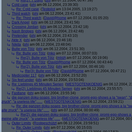
Re(2): 7 Days
(
phj
am 07.12.2004, 00:47:39)
Cold case
(
phj
am 06.12.2004, 23:39:30)
Re: Cold case
(
Testpilot
am 13.04.2005, 13:19:27)
Third watch
(
phj
am 06.12.2004, 23:41:41)
Re: Third watch
(
David@home
am 07.12.2004, 01:05:20)
Dark Angel
(
phj
am 06.12.2004, 23:41:56)
Crossing Jordan
(
phj
am 06.12.2004, 23:42:18)
Nash Bridges
(
phj
am 06.12.2004, 23:42:48)
Pretender
(
phj
am 06.12.2004, 23:43:10)
Akte X
(
phj
am 06.12.2004, 23:46:18)
Nikita
(
phj
am 06.12.2004, 23:48:04)
Bulle von Tölz
(
phj
am 06.12.2004, 23:51:30)
Re: Bulle von Tölz
(
mko
am 07.12.2004, 00:07:03)
Re(2): Bulle von Tölz
(
mIstA
am 07.12.2004, 00:19:06)
Re: Bulle von Tölz
(
David@home
am 07.12.2004, 00:43:44)
Re(2): Bulle von Tölz
(
phj
am 07.12.2004, 00:46:16)
Re(3): Bulle von Tölz
(
David@home
am 07.12.2004, 00:47:21)
Medicopter 117
(
phj
am 06.12.2004, 23:52:20)
Six feet under
(
phj
am 06.12.2004, 23:53:04)
Re: Lieblings 45 Minuten Serien
(
WESTGOTENKOENIG
am 06.12.2004, 2
Re(2): Lieblings 45 Minuten Serien
(
phj
am 06.12.2004, 23:55:57)
Fastlane
(
phj
am 06.12.2004, 23:55:34)
die ganzen doku-soaps, big brother-clone, promi-ego-shows a la "swan", "ds
zruck", "a useless life",......
(
WESTGOTENKOENIG
am 06.12.2004, 23:59:21)
Re: die ganzen doku-soaps, big brother-clone, promi-ego-shows a la "swa
alte zruck", "a useless life",......
(
phj
am 07.12.2004, 00:00:49)
Re(2): die ganzen doku-soaps, big brother-clone, promi-ego-shows a la
meine alte zruck", "a useless life",......
(
WESTGOTENKOENIG
am 07.12.2004, 00:
Outer Limits
(
Rostgeschützt
am 06.12.2004, 23:59:51)
Re: Outer Limits
(
phj
am 07.12.2004, 00:15:03)