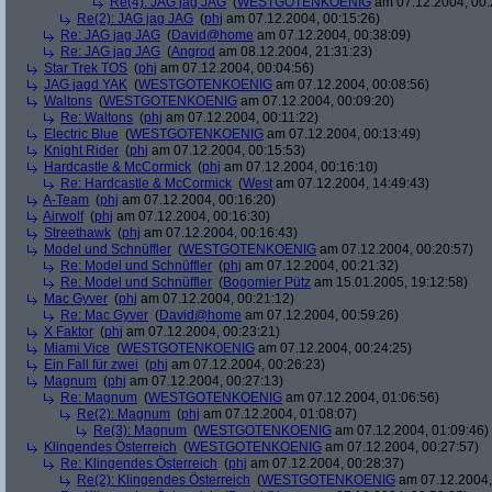
Re(4): JAG jag JAG
(
WESTGOTENKOENIG
am 07.12.2004, 00:
Re(2): JAG jag JAG
(
phj
am 07.12.2004, 00:15:26)
Re: JAG jag JAG
(
David@home
am 07.12.2004, 00:38:09)
Re: JAG jag JAG
(
Angrod
am 08.12.2004, 21:31:23)
Star Trek TOS
(
phj
am 07.12.2004, 00:04:56)
JAG jagd YAK
(
WESTGOTENKOENIG
am 07.12.2004, 00:08:56)
Waltons
(
WESTGOTENKOENIG
am 07.12.2004, 00:09:20)
Re: Waltons
(
phj
am 07.12.2004, 00:11:22)
Electric Blue
(
WESTGOTENKOENIG
am 07.12.2004, 00:13:49)
Knight Rider
(
phj
am 07.12.2004, 00:15:53)
Hardcastle & McCormick
(
phj
am 07.12.2004, 00:16:10)
Re: Hardcastle & McCormick
(
West
am 07.12.2004, 14:49:43)
A-Team
(
phj
am 07.12.2004, 00:16:20)
Airwolf
(
phj
am 07.12.2004, 00:16:30)
Streethawk
(
phj
am 07.12.2004, 00:16:43)
Model und Schnüffler
(
WESTGOTENKOENIG
am 07.12.2004, 00:20:57)
Re: Model und Schnüffler
(
phj
am 07.12.2004, 00:21:32)
Re: Model und Schnüffler
(
Bogomier Pütz
am 15.01.2005, 19:12:58)
Mac Gyver
(
phj
am 07.12.2004, 00:21:12)
Re: Mac Gyver
(
David@home
am 07.12.2004, 00:59:26)
X Faktor
(
phj
am 07.12.2004, 00:23:21)
Miami Vice
(
WESTGOTENKOENIG
am 07.12.2004, 00:24:25)
Ein Fall für zwei
(
phj
am 07.12.2004, 00:26:23)
Magnum
(
phj
am 07.12.2004, 00:27:13)
Re: Magnum
(
WESTGOTENKOENIG
am 07.12.2004, 01:06:56)
Re(2): Magnum
(
phj
am 07.12.2004, 01:08:07)
Re(3): Magnum
(
WESTGOTENKOENIG
am 07.12.2004, 01:09:46)
Klingendes Österreich
(
WESTGOTENKOENIG
am 07.12.2004, 00:27:57)
Re: Klingendes Österreich
(
phj
am 07.12.2004, 00:28:37)
Re(2): Klingendes Österreich
(
WESTGOTENKOENIG
am 07.12.2004,