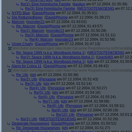
Re(2): Eine himmlische Familie
(
kaukus
am 07.12.2004, 01:35:39)
Re(3): Eine himmlische Familie
(
WESTGOTENKOENIG
am 07.12.2
NYPD Blue
(
David@home
am 07.12.2004, 01:35:01)
Die Rettungsflieger
(
David@home
am 07.12.2004, 01:39:27)
Malcom
(
monster23
am 07.12.2004, 01:43:02)
Re: Malcom
(
David@home
am 07.12.2004, 01:43:57)
Re(2): Malcom
(
monster23
am 07.12.2004, 01:50:28)
Re(3): Malcom
(
David@home
am 07.12.2004, 01:51:11)
Re(4): Malcom
(
monster23
am 07.12.2004, 01:52:58)
Unser Charly
(
David@home
am 07.12.2004, 01:47:13)
Vom Autor zurückgezogen oder Autor hat seine Registrierung nicht bestätig
Re: Space 1999 (a.k.a. Mondbasis Alpha 1)
(
WESTGOTENKOENIG
am 0
Re(2): Space 1999 (a.k.a. Mondbasis Alpha 1)
(
User6465
am 07.12.2
Re: Space 1999 (a.k.a. Mondbasis Alpha 1)
(
phj
am 07.12.2004, 01:50:
Alarm für Cobra 11
(
David@home
am 07.12.2004, 01:49:42)
Vom Autor zurückgezogen oder Autor hat seine Registrierung nicht bestätig
Re: Ufo
(
phj
am 07.12.2004, 01:50:38)
Re(2): Ufo
(
Pervasive
am 07.12.2004, 01:51:43)
Re(3): Ufo
(
phj
am 07.12.2004, 01:52:14)
Re(4): Ufo
(
Pervasive
am 07.12.2004, 01:53:27)
Re(5): Ufo
(
phj
am 07.12.2004, 01:54:16)
Re(6): Ufo
(
Pervasive
am 07.12.2004, 01:55:24)
Re(7): Ufo
(
phj
am 07.12.2004, 01:58:08)
Re(8): Ufo
(
Pervasive
am 07.12.2004, 01:59:11)
Re(9): Ufo
(
phj
am 07.12.2004, 02:00:19)
Re(10): Ufo
(
Pervasive
am 07.12.2004, 02:01:
Re(2): Ufo
(
WESTGOTENKOENIG
am 07.12.2004, 01:52:26)
Desperate Housewives
(
David@home
am 07.12.2004, 01:50:52)
Re: Desperate Housewives
(
phj
am 07.12.2004, 01:51:27)