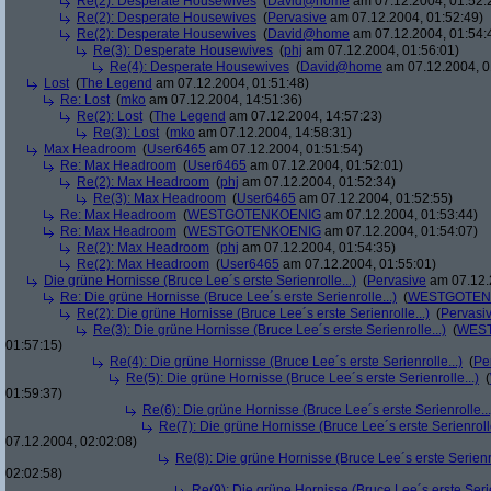
Re(2): Desperate Housewives
(
David@home
am 07.12.2004, 01:52:
Re(2): Desperate Housewives
(
Pervasive
am 07.12.2004, 01:52:49)
Re(2): Desperate Housewives
(
David@home
am 07.12.2004, 01:54:
Re(3): Desperate Housewives
(
phj
am 07.12.2004, 01:56:01)
Re(4): Desperate Housewives
(
David@home
am 07.12.2004, 0
Lost
(
The Legend
am 07.12.2004, 01:51:48)
Re: Lost
(
mko
am 07.12.2004, 14:51:36)
Re(2): Lost
(
The Legend
am 07.12.2004, 14:57:23)
Re(3): Lost
(
mko
am 07.12.2004, 14:58:31)
Max Headroom
(
User6465
am 07.12.2004, 01:51:54)
Re: Max Headroom
(
User6465
am 07.12.2004, 01:52:01)
Re(2): Max Headroom
(
phj
am 07.12.2004, 01:52:34)
Re(3): Max Headroom
(
User6465
am 07.12.2004, 01:52:55)
Re: Max Headroom
(
WESTGOTENKOENIG
am 07.12.2004, 01:53:44)
Re: Max Headroom
(
WESTGOTENKOENIG
am 07.12.2004, 01:54:07)
Re(2): Max Headroom
(
phj
am 07.12.2004, 01:54:35)
Re(2): Max Headroom
(
User6465
am 07.12.2004, 01:55:01)
Die grüne Hornisse (Bruce Lee´s erste Serienrolle...)
(
Pervasive
am 07.12.
Re: Die grüne Hornisse (Bruce Lee´s erste Serienrolle...)
(
WESTGOTEN
Re(2): Die grüne Hornisse (Bruce Lee´s erste Serienrolle...)
(
Pervasi
Re(3): Die grüne Hornisse (Bruce Lee´s erste Serienrolle...)
(
WES
01:57:15)
Re(4): Die grüne Hornisse (Bruce Lee´s erste Serienrolle...)
(
Pe
Re(5): Die grüne Hornisse (Bruce Lee´s erste Serienrolle...)
(
01:59:37)
Re(6): Die grüne Hornisse (Bruce Lee´s erste Serienrolle...
Re(7): Die grüne Hornisse (Bruce Lee´s erste Serienrolle
07.12.2004, 02:02:08)
Re(8): Die grüne Hornisse (Bruce Lee´s erste Serienro
02:02:58)
Re(9): Die grüne Hornisse (Bruce Lee´s erste Serie