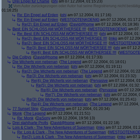
Drei Engel für Charlie
(
phj
am 07.12.2004, 01:15:23)
Vom Autor zurückgezogen oder Autor hat seine Registrierung nicht bestätig
01:16:25)
Re: Ein Engel auf Erden
(
phj
am 07.12.2004, 01:17:16)
Re: Ein Engel auf Erden
(
WESTGOTENKOENIG
am 07.12.2004, 01:17:
Re(2): Ein Engel auf Erden
(
David@home
am 07.12.2004, 01:18:36)
Best: EIN SCHLOSS AM WÖRTHERSEE !!!!
(
WESTGOTENKOENIG
am 07.
Re: Best: EIN SCHLOSS AM WÖRTHERSEE !!!!
(
phj
am 07.12.2004, 01:
Re(2): Best: EIN SCHLOSS AM WÖRTHERSEE !!!!
(
mko
am 07.12.200
Re(2): Best: EIN SCHLOSS AM WÖRTHERSEE !!!!
(
WESTGOTENKO
Re(3): Best: EIN SCHLOSS AM WÖRTHERSEE !!!!
(
phj
am 07.12.2
Re(4): Best: EIN SCHLOSS AM WÖRTHERSEE !!!!
(
WESTGOTE
Die Colbys
(
David@home
am 07.12.2004, 01:17:33)
Die Wicherts von nebenan
(
The Legend
am 07.12.2004, 01:18:01)
Re: Die Wicherts von nebenan
(
phj
am 07.12.2004, 01:19:11)
Re(2): Die Wicherts von nebenan
(
The Legend
am 07.12.2004, 01:22
Re(3): Die Wicherts von nebenan
(
phj
am 07.12.2004, 01:23:32)
Re(4): Die Wicherts von nebenan
(
Pervasive
am 07.12.2004, 01
Re(5): Die Wicherts von nebenan
(
phj
am 07.12.2004, 01:32
Re(6): Die Wicherts von nebenan
(
Pervasive
am 07.12.200
Re(7): Die Wicherts von nebenan
(
phj
am 07.12.2004, 
Re(3): Die Wicherts von nebenan
(
phj
am 07.12.2004, 01:25:41)
Re(4): Die Wicherts von nebenan
(
The Legend
am 07.12.2004, 
77 Sunset Strip
(
David@home
am 07.12.2004, 01:20:34)
Monk
(
The Legend
am 07.12.2004, 01:21:51)
Re: Monk
(
DaSony
am 09.12.2004, 19:56:13)
Drei stahlharte Profis
(
David@home
am 07.12.2004, 01:22:18)
Lois & Clark - The New Adventures of Superman
(
mko
am 07.12.2004, 01:
Re: Lois & Clark - The New Adventures of Superman
(
WESTGOTENKOE
Re(2): Lois & Clark - The New Adventures of Superman
(
mko
am 07.1