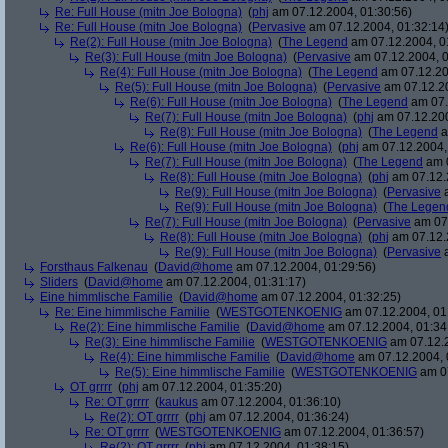
Re: Full House (mitn Joe Bologna)
(
phj
am 07.12.2004, 01:30:56)
Re: Full House (mitn Joe Bologna)
(
Pervasive
am 07.12.2004, 01:32:14
Re(2): Full House (mitn Joe Bologna)
(
The Legend
am 07.12.2004, 0
Re(3): Full House (mitn Joe Bologna)
(
Pervasive
am 07.12.2004, 0
Re(4): Full House (mitn Joe Bologna)
(
The Legend
am 07.12.20
Re(5): Full House (mitn Joe Bologna)
(
Pervasive
am 07.12.20
Re(6): Full House (mitn Joe Bologna)
(
The Legend
am 07.
Re(7): Full House (mitn Joe Bologna)
(
phj
am 07.12.200
Re(8): Full House (mitn Joe Bologna)
(
The Legend
a
Re(6): Full House (mitn Joe Bologna)
(
phj
am 07.12.2004,
Re(7): Full House (mitn Joe Bologna)
(
The Legend
am 0
Re(8): Full House (mitn Joe Bologna)
(
phj
am 07.12.
Re(9): Full House (mitn Joe Bologna)
(
Pervasive
a
Re(9): Full House (mitn Joe Bologna)
(
The Legen
Re(7): Full House (mitn Joe Bologna)
(
Pervasive
am 07.
Re(8): Full House (mitn Joe Bologna)
(
phj
am 07.12.
Re(9): Full House (mitn Joe Bologna)
(
Pervasive
a
Forsthaus Falkenau
(
David@home
am 07.12.2004, 01:29:56)
Sliders
(
David@home
am 07.12.2004, 01:31:17)
Eine himmlische Familie
(
David@home
am 07.12.2004, 01:32:25)
Re: Eine himmlische Familie
(
WESTGOTENKOENIG
am 07.12.2004, 01
Re(2): Eine himmlische Familie
(
David@home
am 07.12.2004, 01:34
Re(3): Eine himmlische Familie
(
WESTGOTENKOENIG
am 07.12.2
Re(4): Eine himmlische Familie
(
David@home
am 07.12.2004, 
Re(5): Eine himmlische Familie
(
WESTGOTENKOENIG
am 07
OT grrrr
(
phj
am 07.12.2004, 01:35:20)
Re: OT grrrr
(
kaukus
am 07.12.2004, 01:36:10)
Re(2): OT grrrr
(
phj
am 07.12.2004, 01:36:24)
Re: OT grrrr
(
WESTGOTENKOENIG
am 07.12.2004, 01:36:57)
Re(2): OT grrrr
(
phj
am 07.12.2004, 01:38:15)