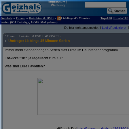
Impressum
|
Werbung
Geizhals
»
Forum
»
Heimkino & DVD
»
Lieblings 45 Minuten
Top-100
|
Fresh-100
Serien (651 Beiträge, 16507 Mal gelesen)
Du bist nicht angemeldet. [
Login/Registrieren
]
^
Forum
Heimkino & DVD
#
1995251
Umfrage: Lieblings 45 Minuten Serien
Immer mehr Sender bringen Serien statt Filme im Hauptabendprogramm.
Entwickelt sich ja regelrecht zum Kult.
Was sind Eure Favoriten?
Hilf auch Du!
http:/
/
forum.geizhals.at/
t261360.h