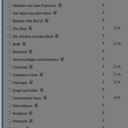
0
Strassen von San Francisco
0
Der Mann aus dem Meer
0
Beverly Hills 90210
1
0 %
Die Zwei
0
Die Schöne und das Biest
3
1 %
Buffy
0
Bonanza
0
Tennisschläger und Kanonen
3
1 %
Charmed
2
1 %
Dawsons Creek
1
0 %
Farscape
0
Engel auf Erden
1
0 %
Unsre kleine Farm
0
Perry Mason
0
Rockford
0
Petrocelli