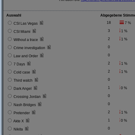
Auswahl
Abgegebene Stimm
18
7 %
CSI Las Vegas
3
1 %
CSI Miami
2
1 %
Without a trace
0
Crime investigation
0
Law and Order
2
1 %
7 Days
2
1 %
Cold case
0
Third watch
1
0 %
Dark Angel
0
Crossing Jordan
0
Nash Bridges
2
1 %
Pretender
1
0 %
Akte X
0
Nikita