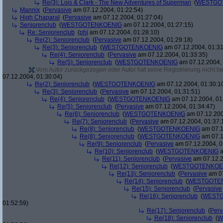
Re(3): Lois & Clark - The New Adventures of Superman
(
WESTGO
Mannix
(
Pervasive
am 07.12.2004, 01:22:54)
High Chaparal
(
Pervasive
am 07.12.2004, 01:27:04)
Seniorenclub
(
WESTGOTENKOENIG
am 07.12.2004, 01:27:15)
Re: Seniorenclub
(
phj
am 07.12.2004, 01:28:10)
Re(2): Seniorenclub
(
Pervasive
am 07.12.2004, 01:29:18)
Re(3): Seniorenclub
(
WESTGOTENKOENIG
am 07.12.2004, 01:31
Re(4): Seniorenclub
(
Pervasive
am 07.12.2004, 01:33:35)
Re(5): Seniorenclub
(
WESTGOTENKOENIG
am 07.12.2004, 
Vom Autor zurückgezogen oder Autor hat seine Registrierung nicht bes
07.12.2004, 01:30:04)
Re(2): Seniorenclub
(
WESTGOTENKOENIG
am 07.12.2004, 01:30:1
Re(3): Seniorenclub
(
Pervasive
am 07.12.2004, 01:31:51)
Re(4): Seniorenclub
(
WESTGOTENKOENIG
am 07.12.2004, 01
Re(5): Seniorenclub
(
Pervasive
am 07.12.2004, 01:34:47)
Re(6): Seniorenclub
(
WESTGOTENKOENIG
am 07.12.200
Re(7): Seniorenclub
(
Pervasive
am 07.12.2004, 01:37:
Re(8): Seniorenclub
(
WESTGOTENKOENIG
am 07.1
Re(8): Seniorenclub
(
WESTGOTENKOENIG
am 07.1
Re(9): Seniorenclub
(
Pervasive
am 07.12.2004, 0
Re(10): Seniorenclub
(
WESTGOTENKOENIG
a
Re(11): Seniorenclub
(
Pervasive
am 07.12.2
Re(12): Seniorenclub
(
WESTGOTENKOE
Re(13): Seniorenclub
(
Pervasive
am 07
Re(14): Seniorenclub
(
WESTGOTE
Re(15): Seniorenclub
(
Pervasive
Re(16): Seniorenclub
(
WESTG
01:52:59)
Re(17): Seniorenclub
(
Perv
Re(18): Seniorenclub
(
W