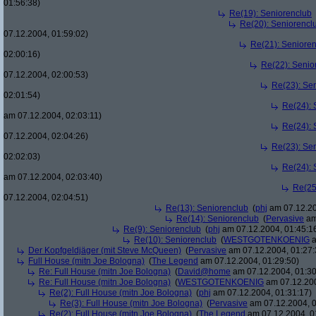
01:56:38)
Re(19): Seniorenclub
Re(20): Seniorencl
07.12.2004, 01:59:02)
Re(21): Seniore
02:00:16)
Re(22): Senio
07.12.2004, 02:00:53)
Re(23): Se
02:01:54)
Re(24): 
am 07.12.2004, 02:03:11)
Re(24): 
07.12.2004, 02:04:26)
Re(23): Se
02:02:03)
Re(24): 
am 07.12.2004, 02:03:40)
Re(25
07.12.2004, 02:04:51)
Re(13): Seniorenclub
(
phj
am 07.12.20
Re(14): Seniorenclub
(
Pervasive
am
Re(9): Seniorenclub
(
phj
am 07.12.2004, 01:45:1
Re(10): Seniorenclub
(
WESTGOTENKOENIG
a
Der Kopfgeldjäger (mit Steve McQueen)
(
Pervasive
am 07.12.2004, 01:27:
Full House (mitn Joe Bologna)
(
The Legend
am 07.12.2004, 01:29:50)
Re: Full House (mitn Joe Bologna)
(
David@home
am 07.12.2004, 01:30
Re: Full House (mitn Joe Bologna)
(
WESTGOTENKOENIG
am 07.12.200
Re(2): Full House (mitn Joe Bologna)
(
phj
am 07.12.2004, 01:31:17)
Re(3): Full House (mitn Joe Bologna)
(
Pervasive
am 07.12.2004, 0
Re(2): Full House (mitn Joe Bologna)
(
The Legend
am 07.12.2004, 0