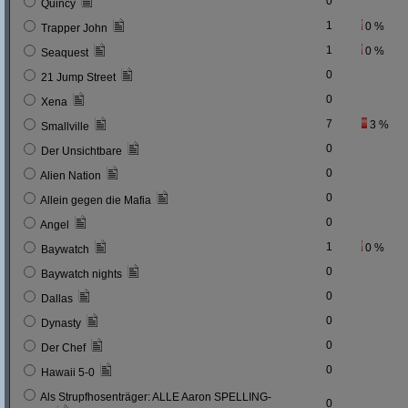
0
Quincy
1
0 %
Trapper John
1
0 %
Seaquest
0
21 Jump Street
0
Xena
7
3 %
Smallville
0
Der Unsichtbare
0
Alien Nation
0
Allein gegen die Mafia
0
Angel
1
0 %
Baywatch
0
Baywatch nights
0
Dallas
0
Dynasty
0
Der Chef
0
Hawaii 5-0
Als Strupfhosenträger: ALLE Aaron SPELLING-
0