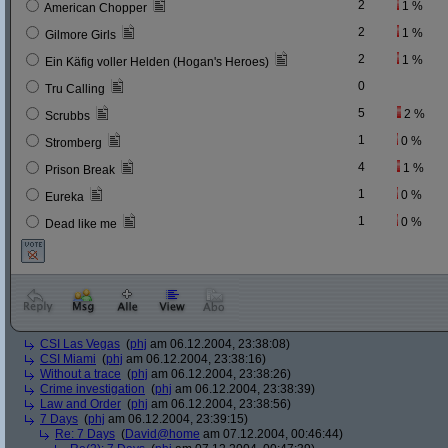
2
1 %
American Chopper
2
1 %
Gilmore Girls
2
1 %
Ein Käfig voller Helden (Hogan's Heroes)
0
Tru Calling
5
2 %
Scrubbs
1
0 %
Stromberg
4
1 %
Prison Break
1
0 %
Eureka
1
0 %
Dead like me
CSI Las Vegas
(
phj
am 06.12.2004, 23:38:08)
CSI Miami
(
phj
am 06.12.2004, 23:38:16)
Without a trace
(
phj
am 06.12.2004, 23:38:26)
Crime investigation
(
phj
am 06.12.2004, 23:38:39)
Law and Order
(
phj
am 06.12.2004, 23:38:56)
7 Days
(
phj
am 06.12.2004, 23:39:15)
Re: 7 Days
(
David@home
am 07.12.2004, 00:46:44)