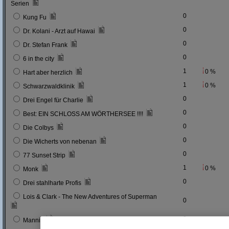
Serien
0
Kung Fu
0
Dr. Kolani - Arzt auf Hawai
0
Dr. Stefan Frank
0
6 in the city
1
0 %
Hart aber herzlich
1
0 %
Schwarzwaldklinik
0
Drei Engel für Charlie
0
Best: EIN SCHLOSS AM WÖRTHERSEE !!!!
0
Die Colbys
0
Die Wicherts von nebenan
0
77 Sunset Strip
1
0 %
Monk
0
Drei stahlharte Profis
Lois & Clark - The New Adventures of Superman
0
0
Mannix