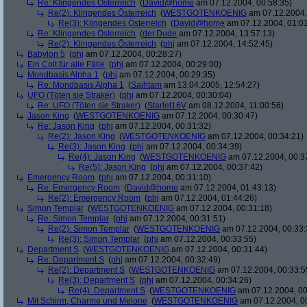
Re: Klingendes Österreich
(
David@home
am 07.12.2004, 00:58:35)
Re(2): Klingendes Österreich
(
WESTGOTENKOENIG
am 07.12.2004,
Re(3): Klingendes Österreich
(
David@home
am 07.12.2004, 01:01
Re: Klingendes Österreich
(
der.Dude
am 07.12.2004, 13:57:13)
Re(2): Klingendes Österreich
(
phj
am 07.12.2004, 14:52:45)
Babylon 5
(
phj
am 07.12.2004, 00:28:27)
Ein Colt für alle Fälle
(
phj
am 07.12.2004, 00:29:00)
Mondbasis Alpha 1
(
phj
am 07.12.2004, 00:29:35)
Re: Mondbasis Alpha 1
(
Sajhtam
am 13.04.2005, 12:54:27)
UFO (Töten sie Straker)
(
phj
am 07.12.2004, 00:30:04)
Re: UFO (Töten sie Straker)
(
Starlet16V
am 08.12.2004, 11:00:56)
Jason King
(
WESTGOTENKOENIG
am 07.12.2004, 00:30:47)
Re: Jason King
(
phj
am 07.12.2004, 00:31:32)
Re(2): Jason King
(
WESTGOTENKOENIG
am 07.12.2004, 00:34:21)
Re(3): Jason King
(
phj
am 07.12.2004, 00:34:39)
Re(4): Jason King
(
WESTGOTENKOENIG
am 07.12.2004, 00:3
Re(5): Jason King
(
phj
am 07.12.2004, 00:37:42)
Emergency Room
(
phj
am 07.12.2004, 00:31:10)
Re: Emergency Room
(
David@home
am 07.12.2004, 01:43:13)
Re(2): Emergency Room
(
phj
am 07.12.2004, 01:44:26)
Simon Templar
(
WESTGOTENKOENIG
am 07.12.2004, 00:31:18)
Re: Simon Templar
(
phj
am 07.12.2004, 00:31:51)
Re(2): Simon Templar
(
WESTGOTENKOENIG
am 07.12.2004, 00:33:
Re(3): Simon Templar
(
phj
am 07.12.2004, 00:33:55)
Department S
(
WESTGOTENKOENIG
am 07.12.2004, 00:31:44)
Re: Department S
(
phj
am 07.12.2004, 00:32:49)
Re(2): Department S
(
WESTGOTENKOENIG
am 07.12.2004, 00:33:5
Re(3): Department S
(
phj
am 07.12.2004, 00:34:26)
Re(4): Department S
(
WESTGOTENKOENIG
am 07.12.2004, 00
Mit Schirm, Charme und Melone
(
WESTGOTENKOENIG
am 07.12.2004, 0