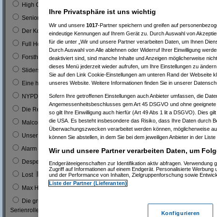
0
High Chaparal
Ihre Privatsphäre ist uns wichtig
0
Seniorenclub
Wir und unsere
1017
-Partner speichern und greifen auf personenbezo
0
Der Kopfgeldjäger (mit Steve McQueen)
eindeutige Kennungen auf Ihrem Gerät zu. Durch Auswahl von Akzeptier
für die unter „Wir und unsere Partner verarbeiten Daten, um Ihnen Dien
0
Full House (mitn Joe Bologna)
Durch Auswahl von Alle ablehnen oder Widerruf Ihrer Einwilligung werde
0
Forsthaus Falkenau
deaktiviert sind, sind manche Inhalte und Anzeigen möglicherweise nicht
dieses Menü jederzeit wieder aufrufen, um Ihre Einstellungen zu ändern 
1
0 %
Sliders
Sie auf den Link Cookie-Einstellungen am unteren Rand der Webseite kli
1
0 %
unseres Website. Weitere Informationen finden Sie in unserer Datensch
Eine himmlische Familie
0
Sofern Ihre getroffenen Einstellungen auch Anbieter umfassen, die Daten
NYPD Blue
Angemessenheitsbeschlusses gem Art 45 DSGVO und ohne geeignete G
0
Die Rettungsflieger
so gilt Ihre Einwilligung auch hierfür (Art 49 Abs 1 lit a DSGVO). Dies gi
die USA. Es besteht insbesondere das Risiko, dass Ihre Daten durch B
9
3 %
Malcom
Überwachungszwecken verarbeitet werden können, möglicherweise auc
0
Unser Charly
können Sie abstellen, in dem Sie bei dem jeweiligen Anbieter in der Liste
0
Alarm für Cobra 11
Wir und unsere Partner verarbeiten Daten, um Folg
3
1 %
Desperate Housewives
Endgeräteeigenschaften zur Identifikation aktiv abfragen. Verwendung 
Zugriff auf Informationen auf einem Endgerät. Personalisierte Werbung
7
3 %
Lost
und der Performance von Inhalten, Zielgruppenforschung sowie Entwic
Liste der Partner (Lieferanten)
1
0 %
Max Headroom
Die grüne Hornisse (Bruce Lee´s erste
0
Serienrolle...)
Konfigurieren