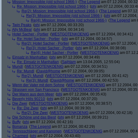
Mission: Impossible (old school 1966-)
(
The Legend
am 07.12.2004, 00:32
Re: Mission: Impossible (old school 1966-)
(
phj
am 07.12.2004, 00:33:4
Re(2): Mission: Impossible (old school 1966-)
(
The Legend
am 07.12.
Re(3): Mission: Impossible (old school 1966-)
(
phj
am 07.12.2004, 
Re(4): Mission: Impossible (old school 1966-)
(
The Legend
am 0
Twin Peaks
(
phj
am 07.12.2004, 00:33:20)
Ally McBeal
(
phj
am 07.12.2004, 00:34:14)
Hotel Sacher - Portier
(
WESTGOTENKOENIG
am 07.12.2004, 00:34:41)
Re: Hotel Sacher - Portier
(
phj
am 07.12.2004, 00:34:57)
Re(2): Hotel Sacher - Portier
(
WESTGOTENKOENIG
am 07.12.2004, 
Re(3): Hotel Sacher - Portier
(
phj
am 07.12.2004, 00:38:08)
Re(4): Hotel Sacher - Portier
(
WESTGOTENKOENIG
am 07.12.2
Einsatz in Manhattan
(
phj
am 07.12.2004, 00:34:49)
Re: Einsatz in Manhattan
(
Sajhtam
am 13.04.2005, 12:55:04)
Mundl
(
WESTGOTENKOENIG
am 07.12.2004, 00:34:51)
Re: Mundl
(
David@home
am 07.12.2004, 00:39:05)
Re(2): Mundl
(
WESTGOTENKOENIG
am 07.12.2004, 00:41:42)
Re(3): Mundl
(
David@home
am 07.12.2004, 00:42:53)
Wenn der Vater mit dem Sohne
(
WESTGOTENKOENIG
am 07.12.2004, 00:
Strassen von San Francisco
(
WESTGOTENKOENIG
am 07.12.2004, 00:35
Der Mann aus dem Meer
(
phj
am 07.12.2004, 00:35:43)
Beverly Hills 90210
(
phj
am 07.12.2004, 00:37:20)
Die Zwei
(
WESTGOTENKOENIG
am 07.12.2004, 00:38:57)
Re: Die Zwei
(
phj
am 07.12.2004, 00:39:30)
Re(2): Die Zwei
(
WESTGOTENKOENIG
am 07.12.2004, 00:42:18)
Die Schöne und das Biest
(
phj
am 07.12.2004, 00:39:21)
Buffy
(
phj
am 07.12.2004, 00:42:16)
Bonanza
(
The Legend
am 07.12.2004, 00:42:29)
Tennisschläger und Kanonen
(
WESTGOTENKOENIG
am 07.12.2004, 00:4
Charmed
(
phj
am 07.12.2004, 00:43:40)