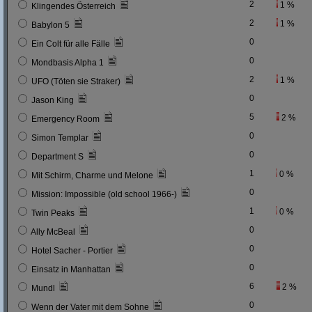
2
1 %
Klingendes Österreich
2
1 %
Babylon 5
0
Ein Colt für alle Fälle
0
Mondbasis Alpha 1
2
1 %
UFO (Töten sie Straker)
0
Jason King
5
2 %
Emergency Room
0
Simon Templar
0
Department S
1
0 %
Mit Schirm, Charme und Melone
0
Mission: Impossible (old school 1966-)
1
0 %
Twin Peaks
0
Ally McBeal
0
Hotel Sacher - Portier
0
Einsatz in Manhattan
6
2 %
Mundl
0
Wenn der Vater mit dem Sohne