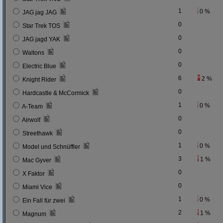
1
0 %
JAG jag JAG
0
Star Trek TOS
0
JAG jagd YAK
0
Waltons
0
Electric Blue
6
2 %
Knight Rider
0
Hardcastle & McCormick
1
0 %
A-Team
0
Airwolf
0
Streethawk
1
0 %
Model und Schnüffler
3
1 %
Mac Gyver
0
X Faktor
0
Miami Vice
1
0 %
Ein Fall für zwei
2
1 %
Magnum