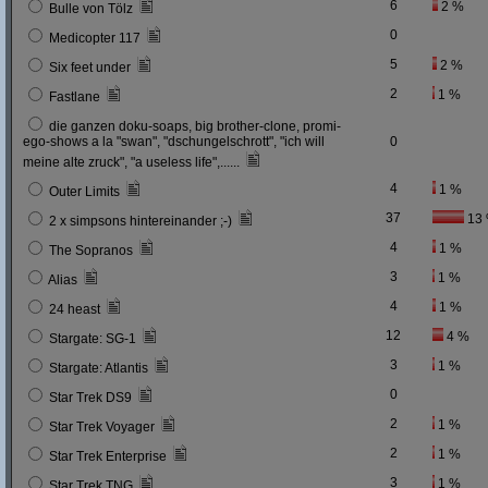
6
2 %
Bulle von Tölz
0
Medicopter 117
5
2 %
Six feet under
2
1 %
Fastlane
die ganzen doku-soaps, big brother-clone, promi-
ego-shows a la "swan", "dschungelschrott", "ich will
0
meine alte zruck", "a useless life",......
4
1 %
Outer Limits
37
13
2 x simpsons hintereinander ;-)
4
1 %
The Sopranos
3
1 %
Alias
4
1 %
24 heast
12
4 %
Stargate: SG-1
3
1 %
Stargate: Atlantis
0
Star Trek DS9
2
1 %
Star Trek Voyager
2
1 %
Star Trek Enterprise
3
1 %
Star Trek TNG