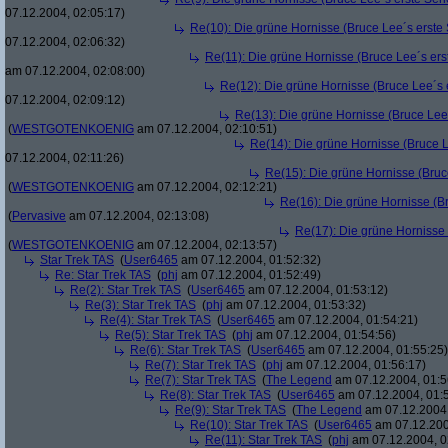
07.12.2004, 02:05:17)
Re(10): Die grüne Hornisse (Bruce Lee´s erste S
07.12.2004, 02:06:32)
Re(11): Die grüne Hornisse (Bruce Lee´s erste
am 07.12.2004, 02:08:00)
Re(12): Die grüne Hornisse (Bruce Lee´s er
07.12.2004, 02:09:12)
Re(13): Die grüne Hornisse (Bruce Lee´s
(
WESTGOTENKOENIG
am 07.12.2004, 02:10:51)
Re(14): Die grüne Hornisse (Bruce Le
07.12.2004, 02:11:26)
Re(15): Die grüne Hornisse (Bruce
(
WESTGOTENKOENIG
am 07.12.2004, 02:12:21)
Re(16): Die grüne Hornisse (Bru
(
Pervasive
am 07.12.2004, 02:13:08)
Re(17): Die grüne Hornisse (
(
WESTGOTENKOENIG
am 07.12.2004, 02:13:57)
Star Trek TAS
(
User6465
am 07.12.2004, 01:52:32)
Re: Star Trek TAS
(
phj
am 07.12.2004, 01:52:49)
Re(2): Star Trek TAS
(
User6465
am 07.12.2004, 01:53:12)
Re(3): Star Trek TAS
(
phj
am 07.12.2004, 01:53:32)
Re(4): Star Trek TAS
(
User6465
am 07.12.2004, 01:54:21)
Re(5): Star Trek TAS
(
phj
am 07.12.2004, 01:54:56)
Re(6): Star Trek TAS
(
User6465
am 07.12.2004, 01:55:25)
Re(7): Star Trek TAS
(
phj
am 07.12.2004, 01:56:17)
Re(7): Star Trek TAS
(
The Legend
am 07.12.2004, 01:5
Re(8): Star Trek TAS
(
User6465
am 07.12.2004, 01:
Re(9): Star Trek TAS
(
The Legend
am 07.12.2004,
Re(10): Star Trek TAS
(
User6465
am 07.12.200
Re(11): Star Trek TAS
(
phj
am 07.12.2004, 0