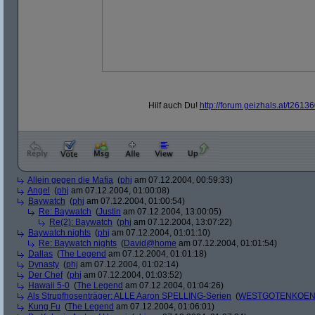
Hilf auch Du!
http:/
/
forum.geizhals.at/
t26136
Allein gegen die Mafia
(
phj
am 07.12.2004, 00:59:33)
Angel
(
phj
am 07.12.2004, 01:00:08)
Baywatch
(
phj
am 07.12.2004, 01:00:54)
Re: Baywatch
(
Justin
am 07.12.2004, 13:00:05)
Re(2): Baywatch
(
phj
am 07.12.2004, 13:07:22)
Baywatch nights
(
phj
am 07.12.2004, 01:01:10)
Re: Baywatch nights
(
David@home
am 07.12.2004, 01:01:54)
Dallas
(
The Legend
am 07.12.2004, 01:01:18)
Dynasty
(
phj
am 07.12.2004, 01:02:14)
Der Chef
(
phj
am 07.12.2004, 01:03:52)
Hawaii 5-0
(
The Legend
am 07.12.2004, 01:04:26)
Als Strupfhosenträger: ALLE Aaron SPELLING-Serien
(
WESTGOTENKOEN
Kung Fu
(
The Legend
am 07.12.2004, 01:06:01)