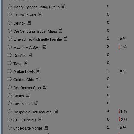
0
Monty Pythons Flying Circus
0
Fawlty Towers
0
Derrick
0
Die Sendung mit der Maus
1
0 %
Eine schrecklich nette Familie
2
1 %
Mash ( M.A.S.H.)
0
Der Alte
0
Tatort
1
0 %
Parker Lewis
0
Golden Girls
0
Der Denver Clan
0
Dallas
0
Dick & Doof
4
1 %
Desperate Housewives!
6
2 %
OC. California
1
0 %
ungeklärte Morde