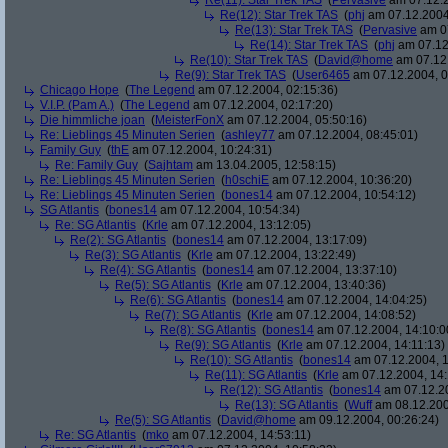
Re(11): Star Trek TAS
(
Pervasive
am 07.12.2
Re(12): Star Trek TAS
(
phj
am 07.12.2004
Re(13): Star Trek TAS
(
Pervasive
am 07
Re(14): Star Trek TAS
(
phj
am 07.12
Re(10): Star Trek TAS
(
David@home
am 07.12.
Re(9): Star Trek TAS
(
User6465
am 07.12.2004, 0
Chicago Hope
(
The Legend
am 07.12.2004, 02:15:36)
V.I.P. (Pam A.)
(
The Legend
am 07.12.2004, 02:17:20)
Die himmliche joan
(
MeisterFonX
am 07.12.2004, 05:50:16)
Re: Lieblings 45 Minuten Serien
(
ashley77
am 07.12.2004, 08:45:01)
Family Guy
(
thE
am 07.12.2004, 10:24:31)
Re: Family Guy
(
Sajhtam
am 13.04.2005, 12:58:15)
Re: Lieblings 45 Minuten Serien
(
h0schiE
am 07.12.2004, 10:36:20)
Re: Lieblings 45 Minuten Serien
(
bones14
am 07.12.2004, 10:54:12)
SG Atlantis
(
bones14
am 07.12.2004, 10:54:34)
Re: SG Atlantis
(
Krle
am 07.12.2004, 13:12:05)
Re(2): SG Atlantis
(
bones14
am 07.12.2004, 13:17:09)
Re(3): SG Atlantis
(
Krle
am 07.12.2004, 13:22:49)
Re(4): SG Atlantis
(
bones14
am 07.12.2004, 13:37:10)
Re(5): SG Atlantis
(
Krle
am 07.12.2004, 13:40:36)
Re(6): SG Atlantis
(
bones14
am 07.12.2004, 14:04:25)
Re(7): SG Atlantis
(
Krle
am 07.12.2004, 14:08:52)
Re(8): SG Atlantis
(
bones14
am 07.12.2004, 14:10:0
Re(9): SG Atlantis
(
Krle
am 07.12.2004, 14:11:13)
Re(10): SG Atlantis
(
bones14
am 07.12.2004, 1
Re(11): SG Atlantis
(
Krle
am 07.12.2004, 14:
Re(12): SG Atlantis
(
bones14
am 07.12.20
Re(13): SG Atlantis
(
Wuff
am 08.12.200
Re(5): SG Atlantis
(
David@home
am 09.12.2004, 00:26:24)
Re: SG Atlantis
(
mko
am 07.12.2004, 14:53:11)