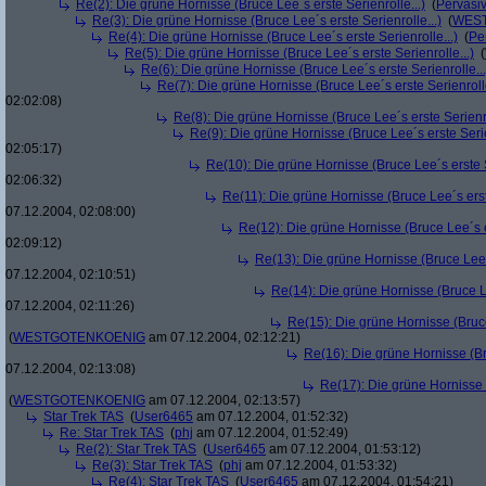
Re(2): Die grüne Hornisse (Bruce Lee´s erste Serienrolle...)
(
Pervasi
Re(3): Die grüne Hornisse (Bruce Lee´s erste Serienrolle...)
(
WES
Re(4): Die grüne Hornisse (Bruce Lee´s erste Serienrolle...)
(
Pe
Re(5): Die grüne Hornisse (Bruce Lee´s erste Serienrolle...)
(
Re(6): Die grüne Hornisse (Bruce Lee´s erste Serienrolle...
Re(7): Die grüne Hornisse (Bruce Lee´s erste Serienrolle
02:02:08)
Re(8): Die grüne Hornisse (Bruce Lee´s erste Serienro
Re(9): Die grüne Hornisse (Bruce Lee´s erste Serie
02:05:17)
Re(10): Die grüne Hornisse (Bruce Lee´s erste S
02:06:32)
Re(11): Die grüne Hornisse (Bruce Lee´s erste
07.12.2004, 02:08:00)
Re(12): Die grüne Hornisse (Bruce Lee´s er
02:09:12)
Re(13): Die grüne Hornisse (Bruce Lee´s
07.12.2004, 02:10:51)
Re(14): Die grüne Hornisse (Bruce Le
07.12.2004, 02:11:26)
Re(15): Die grüne Hornisse (Bruce
(
WESTGOTENKOENIG
am 07.12.2004, 02:12:21)
Re(16): Die grüne Hornisse (Bru
07.12.2004, 02:13:08)
Re(17): Die grüne Hornisse (
(
WESTGOTENKOENIG
am 07.12.2004, 02:13:57)
Star Trek TAS
(
User6465
am 07.12.2004, 01:52:32)
Re: Star Trek TAS
(
phj
am 07.12.2004, 01:52:49)
Re(2): Star Trek TAS
(
User6465
am 07.12.2004, 01:53:12)
Re(3): Star Trek TAS
(
phj
am 07.12.2004, 01:53:32)
Re(4): Star Trek TAS
(
User6465
am 07.12.2004, 01:54:21)