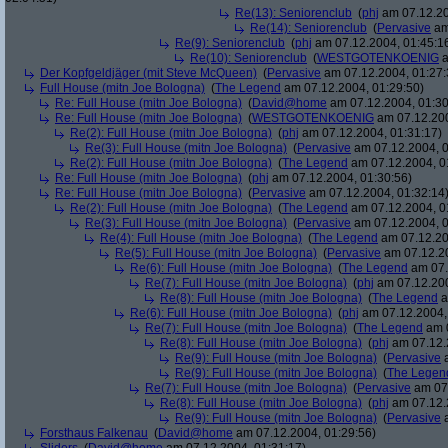
Re(13): Seniorenclub
(
phj
am 07.12.20
Re(14): Seniorenclub
(
Pervasive
am
Re(9): Seniorenclub
(
phj
am 07.12.2004, 01:45:1
Re(10): Seniorenclub
(
WESTGOTENKOENIG
a
Der Kopfgeldjäger (mit Steve McQueen)
(
Pervasive
am 07.12.2004, 01:27:
Full House (mitn Joe Bologna)
(
The Legend
am 07.12.2004, 01:29:50)
Re: Full House (mitn Joe Bologna)
(
David@home
am 07.12.2004, 01:30
Re: Full House (mitn Joe Bologna)
(
WESTGOTENKOENIG
am 07.12.200
Re(2): Full House (mitn Joe Bologna)
(
phj
am 07.12.2004, 01:31:17)
Re(3): Full House (mitn Joe Bologna)
(
Pervasive
am 07.12.2004, 0
Re(2): Full House (mitn Joe Bologna)
(
The Legend
am 07.12.2004, 0
Re: Full House (mitn Joe Bologna)
(
phj
am 07.12.2004, 01:30:56)
Re: Full House (mitn Joe Bologna)
(
Pervasive
am 07.12.2004, 01:32:14
Re(2): Full House (mitn Joe Bologna)
(
The Legend
am 07.12.2004, 0
Re(3): Full House (mitn Joe Bologna)
(
Pervasive
am 07.12.2004, 0
Re(4): Full House (mitn Joe Bologna)
(
The Legend
am 07.12.20
Re(5): Full House (mitn Joe Bologna)
(
Pervasive
am 07.12.20
Re(6): Full House (mitn Joe Bologna)
(
The Legend
am 07.
Re(7): Full House (mitn Joe Bologna)
(
phj
am 07.12.200
Re(8): Full House (mitn Joe Bologna)
(
The Legend
a
Re(6): Full House (mitn Joe Bologna)
(
phj
am 07.12.2004,
Re(7): Full House (mitn Joe Bologna)
(
The Legend
am 0
Re(8): Full House (mitn Joe Bologna)
(
phj
am 07.12.
Re(9): Full House (mitn Joe Bologna)
(
Pervasive
a
Re(9): Full House (mitn Joe Bologna)
(
The Legen
Re(7): Full House (mitn Joe Bologna)
(
Pervasive
am 07.
Re(8): Full House (mitn Joe Bologna)
(
phj
am 07.12.
Re(9): Full House (mitn Joe Bologna)
(
Pervasive
a
Forsthaus Falkenau
(
David@home
am 07.12.2004, 01:29:56)