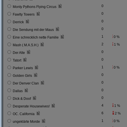
0
Monty Pythons Flying Circus
0
Fawlty Towers
0
Derrick
0
Die Sendung mit der Maus
1
0 %
Eine schrecklich nette Familie
2
1 %
Mash ( M.A.S.H.)
0
Der Alte
0
Tatort
1
0 %
Parker Lewis
0
Golden Girls
0
Der Denver Clan
0
Dallas
0
Dick & Doof
4
1 %
Desperate Housewives!
6
2 %
OC. California
1
0 %
ungeklärte Morde