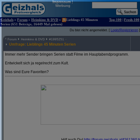
Impressum
|
Werbung
Geizhals
»
Forum
»
Heimkino & DVD
»
Lieblings 45 Minuten
Top-100
|
Fresh-100
Serien (651 Beiträge, 16449 Mal gelesen)
Du bist nicht angemeldet. [
Login/Registrieren
]
^
Forum
Heimkino & DVD
#
1995251
Umfrage: Lieblings 45 Minuten Serien
Immer mehr Sender bringen Serien statt Filme im Hauptabendprogramm.
Entwickelt sich ja regelrecht zum Kult.
Was sind Eure Favoriten?
Hilf auch Du!
http:/
/
forum.geizhals.at/
t261360.h