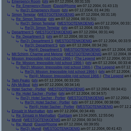
Emergency Room
(
phj
am 07.12.2004, 00:31:10)
Re: Emergency Room
(
David@home
am 07.12.2004, 01:43:13)
Re(2): Emergency Room
(
phj
am 07.12.2004, 01:44:26)
Simon Templar
(
WESTGOTENKOENIG
am 07.12.2004, 00:31:18)
Re: Simon Templar
(
phj
am 07.12.2004, 00:31:51)
Re(2): Simon Templar
(
WESTGOTENKOENIG
am 07.12.2004, 00:33:
Re(3): Simon Templar
(
phj
am 07.12.2004, 00:33:55)
Department S
(
WESTGOTENKOENIG
am 07.12.2004, 00:31:44)
Re: Department S
(
phj
am 07.12.2004, 00:32:49)
Re(2): Department S
(
WESTGOTENKOENIG
am 07.12.2004, 00:33:5
Re(3): Department S
(
phj
am 07.12.2004, 00:34:26)
Re(4): Department S
(
WESTGOTENKOENIG
am 07.12.2004, 00
Mit Schirm, Charme und Melone
(
WESTGOTENKOENIG
am 07.12.2004, 0
Mission: Impossible (old school 1966-)
(
The Legend
am 07.12.2004, 00:32
Re: Mission: Impossible (old school 1966-)
(
phj
am 07.12.2004, 00:33:4
Re(2): Mission: Impossible (old school 1966-)
(
The Legend
am 07.12.
Re(3): Mission: Impossible (old school 1966-)
(
phj
am 07.12.2004, 
Re(4): Mission: Impossible (old school 1966-)
(
The Legend
am 0
Twin Peaks
(
phj
am 07.12.2004, 00:33:20)
Ally McBeal
(
phj
am 07.12.2004, 00:34:14)
Hotel Sacher - Portier
(
WESTGOTENKOENIG
am 07.12.2004, 00:34:41)
Re: Hotel Sacher - Portier
(
phj
am 07.12.2004, 00:34:57)
Re(2): Hotel Sacher - Portier
(
WESTGOTENKOENIG
am 07.12.2004, 
Re(3): Hotel Sacher - Portier
(
phj
am 07.12.2004, 00:38:08)
Re(4): Hotel Sacher - Portier
(
WESTGOTENKOENIG
am 07.12.2
Einsatz in Manhattan
(
phj
am 07.12.2004, 00:34:49)
Re: Einsatz in Manhattan
(
Sajhtam
am 13.04.2005, 12:55:04)
Mundl
(
WESTGOTENKOENIG
am 07.12.2004, 00:34:51)
Re: Mundl
(
David@home
am 07.12.2004, 00:39:05)
Re(2): Mundl
(
WESTGOTENKOENIG
am 07.12.2004, 00:41:42)