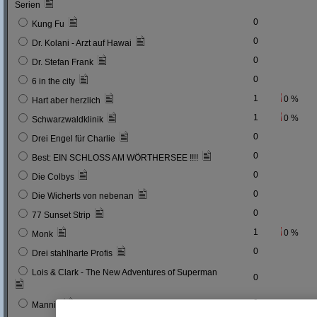
Serien
0
Kung Fu
0
Dr. Kolani - Arzt auf Hawai
0
Dr. Stefan Frank
0
6 in the city
1
0 %
Hart aber herzlich
1
0 %
Schwarzwaldklinik
0
Drei Engel für Charlie
0
Best: EIN SCHLOSS AM WÖRTHERSEE !!!!
0
Die Colbys
0
Die Wicherts von nebenan
0
77 Sunset Strip
1
0 %
Monk
0
Drei stahlharte Profis
Lois & Clark - The New Adventures of Superman
0
0
Mannix