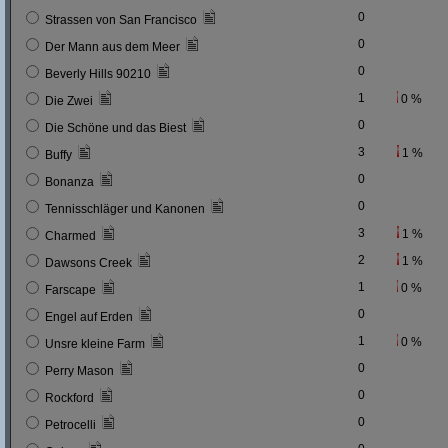
0
Strassen von San Francisco
0
Der Mann aus dem Meer
0
Beverly Hills 90210
1
0 %
Die Zwei
0
Die Schöne und das Biest
3
1 %
Buffy
0
Bonanza
0
Tennisschläger und Kanonen
3
1 %
Charmed
2
1 %
Dawsons Creek
1
0 %
Farscape
0
Engel auf Erden
1
0 %
Unsre kleine Farm
0
Perry Mason
0
Rockford
0
Petrocelli