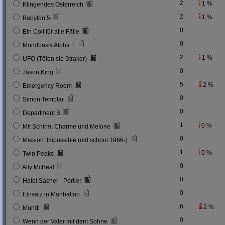
2
1 %
Klingendes Österreich
2
1 %
Babylon 5
0
Ein Colt für alle Fälle
0
Mondbasis Alpha 1
2
1 %
UFO (Töten sie Straker)
0
Jason King
5
2 %
Emergency Room
0
Simon Templar
0
Department S
1
0 %
Mit Schirm, Charme und Melone
0
Mission: Impossible (old school 1966-)
1
0 %
Twin Peaks
0
Ally McBeal
0
Hotel Sacher - Portier
0
Einsatz in Manhattan
6
2 %
Mundl
0
Wenn der Vater mit dem Sohne