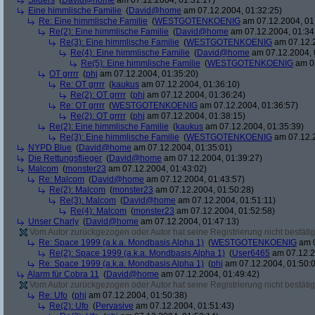
Sliders
(
David@home
am 07.12.2004, 01:31:17)
Eine himmlische Familie
(
David@home
am 07.12.2004, 01:32:25)
Re: Eine himmlische Familie
(
WESTGOTENKOENIG
am 07.12.2004, 01
Re(2): Eine himmlische Familie
(
David@home
am 07.12.2004, 01:34
Re(3): Eine himmlische Familie
(
WESTGOTENKOENIG
am 07.12.2
Re(4): Eine himmlische Familie
(
David@home
am 07.12.2004, 
Re(5): Eine himmlische Familie
(
WESTGOTENKOENIG
am 07
OT grrrr
(
phj
am 07.12.2004, 01:35:20)
Re: OT grrrr
(
kaukus
am 07.12.2004, 01:36:10)
Re(2): OT grrrr
(
phj
am 07.12.2004, 01:36:24)
Re: OT grrrr
(
WESTGOTENKOENIG
am 07.12.2004, 01:36:57)
Re(2): OT grrrr
(
phj
am 07.12.2004, 01:38:15)
Re(2): Eine himmlische Familie
(
kaukus
am 07.12.2004, 01:35:39)
Re(3): Eine himmlische Familie
(
WESTGOTENKOENIG
am 07.12.2
NYPD Blue
(
David@home
am 07.12.2004, 01:35:01)
Die Rettungsflieger
(
David@home
am 07.12.2004, 01:39:27)
Malcom
(
monster23
am 07.12.2004, 01:43:02)
Re: Malcom
(
David@home
am 07.12.2004, 01:43:57)
Re(2): Malcom
(
monster23
am 07.12.2004, 01:50:28)
Re(3): Malcom
(
David@home
am 07.12.2004, 01:51:11)
Re(4): Malcom
(
monster23
am 07.12.2004, 01:52:58)
Unser Charly
(
David@home
am 07.12.2004, 01:47:13)
Vom Autor zurückgezogen oder Autor hat seine Registrierung nicht bestätig
Re: Space 1999 (a.k.a. Mondbasis Alpha 1)
(
WESTGOTENKOENIG
am 0
Re(2): Space 1999 (a.k.a. Mondbasis Alpha 1)
(
User6465
am 07.12.2
Re: Space 1999 (a.k.a. Mondbasis Alpha 1)
(
phj
am 07.12.2004, 01:50:
Alarm für Cobra 11
(
David@home
am 07.12.2004, 01:49:42)
Vom Autor zurückgezogen oder Autor hat seine Registrierung nicht bestätig
Re: Ufo
(
phj
am 07.12.2004, 01:50:38)
Re(2): Ufo
(
Pervasive
am 07.12.2004, 01:51:43)