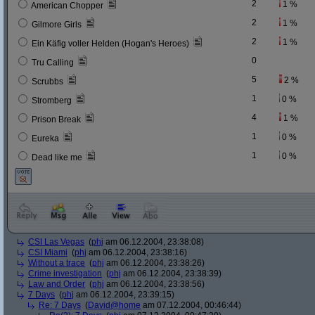
2
1 %
American Chopper
2
1 %
Gilmore Girls
2
1 %
Ein Käfig voller Helden (Hogan's Heroes)
0
Tru Calling
5
2 %
Scrubbs
1
0 %
Stromberg
4
1 %
Prison Break
1
0 %
Eureka
1
0 %
Dead like me
CSI Las Vegas
(
phj
am 06.12.2004, 23:38:08)
CSI Miami
(
phj
am 06.12.2004, 23:38:16)
Without a trace
(
phj
am 06.12.2004, 23:38:26)
Crime investigation
(
phj
am 06.12.2004, 23:38:39)
Law and Order
(
phj
am 06.12.2004, 23:38:56)
7 Days
(
phj
am 06.12.2004, 23:39:15)
Re: 7 Days
(
David@home
am 07.12.2004, 00:46:44)