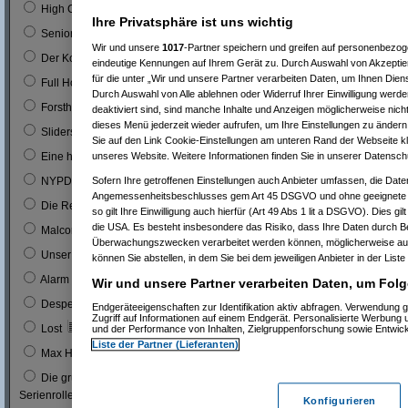
0
High Chaparal
Ihre Privatsphäre ist uns wichtig
0
Seniorenclub
Wir und unsere
1017
-Partner speichern und greifen auf personenbezo
0
Der Kopfgeldjäger (mit Steve McQueen)
eindeutige Kennungen auf Ihrem Gerät zu. Durch Auswahl von Akzeptier
für die unter „Wir und unsere Partner verarbeiten Daten, um Ihnen Dien
0
Full House (mitn Joe Bologna)
Durch Auswahl von Alle ablehnen oder Widerruf Ihrer Einwilligung werde
0
Forsthaus Falkenau
deaktiviert sind, sind manche Inhalte und Anzeigen möglicherweise nicht
dieses Menü jederzeit wieder aufrufen, um Ihre Einstellungen zu ändern 
1
0 %
Sliders
Sie auf den Link Cookie-Einstellungen am unteren Rand der Webseite kli
1
0 %
unseres Website. Weitere Informationen finden Sie in unserer Datensch
Eine himmlische Familie
0
Sofern Ihre getroffenen Einstellungen auch Anbieter umfassen, die Daten
NYPD Blue
Angemessenheitsbeschlusses gem Art 45 DSGVO und ohne geeignete G
0
Die Rettungsflieger
so gilt Ihre Einwilligung auch hierfür (Art 49 Abs 1 lit a DSGVO). Dies gi
die USA. Es besteht insbesondere das Risiko, dass Ihre Daten durch B
9
3 %
Malcom
Überwachungszwecken verarbeitet werden können, möglicherweise auc
0
Unser Charly
können Sie abstellen, in dem Sie bei dem jeweiligen Anbieter in der Liste
0
Alarm für Cobra 11
Wir und unsere Partner verarbeiten Daten, um Folg
3
1 %
Desperate Housewives
Endgeräteeigenschaften zur Identifikation aktiv abfragen. Verwendung 
Zugriff auf Informationen auf einem Endgerät. Personalisierte Werbung
7
3 %
Lost
und der Performance von Inhalten, Zielgruppenforschung sowie Entwic
Liste der Partner (Lieferanten)
1
0 %
Max Headroom
Die grüne Hornisse (Bruce Lee´s erste
0
Serienrolle...)
Konfigurieren