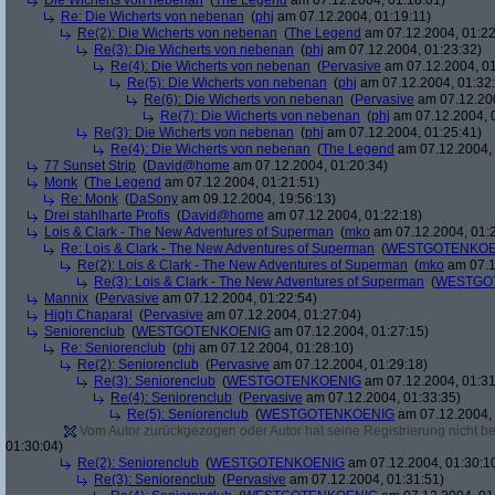
Die Wicherts von nebenan
(
The Legend
am 07.12.2004, 01:18:01)
Re: Die Wicherts von nebenan
(
phj
am 07.12.2004, 01:19:11)
Re(2): Die Wicherts von nebenan
(
The Legend
am 07.12.2004, 01:22
Re(3): Die Wicherts von nebenan
(
phj
am 07.12.2004, 01:23:32)
Re(4): Die Wicherts von nebenan
(
Pervasive
am 07.12.2004, 01
Re(5): Die Wicherts von nebenan
(
phj
am 07.12.2004, 01:32
Re(6): Die Wicherts von nebenan
(
Pervasive
am 07.12.200
Re(7): Die Wicherts von nebenan
(
phj
am 07.12.2004, 
Re(3): Die Wicherts von nebenan
(
phj
am 07.12.2004, 01:25:41)
Re(4): Die Wicherts von nebenan
(
The Legend
am 07.12.2004, 
77 Sunset Strip
(
David@home
am 07.12.2004, 01:20:34)
Monk
(
The Legend
am 07.12.2004, 01:21:51)
Re: Monk
(
DaSony
am 09.12.2004, 19:56:13)
Drei stahlharte Profis
(
David@home
am 07.12.2004, 01:22:18)
Lois & Clark - The New Adventures of Superman
(
mko
am 07.12.2004, 01:
Re: Lois & Clark - The New Adventures of Superman
(
WESTGOTENKOE
Re(2): Lois & Clark - The New Adventures of Superman
(
mko
am 07.1
Re(3): Lois & Clark - The New Adventures of Superman
(
WESTGO
Mannix
(
Pervasive
am 07.12.2004, 01:22:54)
High Chaparal
(
Pervasive
am 07.12.2004, 01:27:04)
Seniorenclub
(
WESTGOTENKOENIG
am 07.12.2004, 01:27:15)
Re: Seniorenclub
(
phj
am 07.12.2004, 01:28:10)
Re(2): Seniorenclub
(
Pervasive
am 07.12.2004, 01:29:18)
Re(3): Seniorenclub
(
WESTGOTENKOENIG
am 07.12.2004, 01:31
Re(4): Seniorenclub
(
Pervasive
am 07.12.2004, 01:33:35)
Re(5): Seniorenclub
(
WESTGOTENKOENIG
am 07.12.2004, 
Vom Autor zurückgezogen oder Autor hat seine Registrierung nicht bes
01:30:04)
Re(2): Seniorenclub
(
WESTGOTENKOENIG
am 07.12.2004, 01:30:1
Re(3): Seniorenclub
(
Pervasive
am 07.12.2004, 01:31:51)