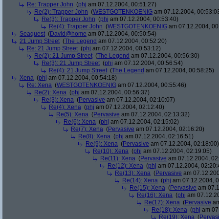
Re: Trapper John
(
phj
am 07.12.2004, 00:51:27)
Re(2): Trapper John
(
WESTGOTENKOENIG
am 07.12.2004, 00:53:0
Re(3): Trapper John
(
phj
am 07.12.2004, 00:53:40)
Re(4): Trapper John
(
WESTGOTENKOENIG
am 07.12.2004, 00
Seaquest
(
David@home
am 07.12.2004, 00:50:54)
21 Jump Street
(
The Legend
am 07.12.2004, 00:52:20)
Re: 21 Jump Street
(
phj
am 07.12.2004, 00:53:12)
Re(2): 21 Jump Street
(
The Legend
am 07.12.2004, 00:56:30)
Re(3): 21 Jump Street
(
phj
am 07.12.2004, 00:56:54)
Re(4): 21 Jump Street
(
The Legend
am 07.12.2004, 00:58:25)
Xena
(
phj
am 07.12.2004, 00:54:18)
Re: Xena
(
WESTGOTENKOENIG
am 07.12.2004, 00:55:46)
Re(2): Xena
(
phj
am 07.12.2004, 00:56:37)
Re(3): Xena
(
Pervasive
am 07.12.2004, 02:10:07)
Re(4): Xena
(
phj
am 07.12.2004, 02:12:40)
Re(5): Xena
(
Pervasive
am 07.12.2004, 02:13:32)
Re(6): Xena
(
phj
am 07.12.2004, 02:15:02)
Re(7): Xena
(
Pervasive
am 07.12.2004, 02:16:20)
Re(8): Xena
(
phj
am 07.12.2004, 02:16:51)
Re(9): Xena
(
Pervasive
am 07.12.2004, 02:18:00)
Re(10): Xena
(
phj
am 07.12.2004, 02:19:05)
Re(11): Xena
(
Pervasive
am 07.12.2004, 02
Re(12): Xena
(
phj
am 07.12.2004, 02:20:
Re(13): Xena
(
Pervasive
am 07.12.200
Re(14): Xena
(
phj
am 07.12.2004, 0
Re(15): Xena
(
Pervasive
am 07.1
Re(16): Xena
(
phj
am 07.12.20
Re(17): Xena
(
Pervasive
am
Re(18): Xena
(
phj
am 07.
Re(19): Xena
(
Pervas