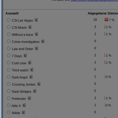
Auswahl
Abgegebene Stimm
18
7 %
CSI Las Vegas
3
1 %
CSI Miami
2
1 %
Without a trace
0
Crime investigation
0
Law and Order
2
1 %
7 Days
2
1 %
Cold case
0
Third watch
1
0 %
Dark Angel
0
Crossing Jordan
0
Nash Bridges
2
1 %
Pretender
1
0 %
Akte X
0
Nikita