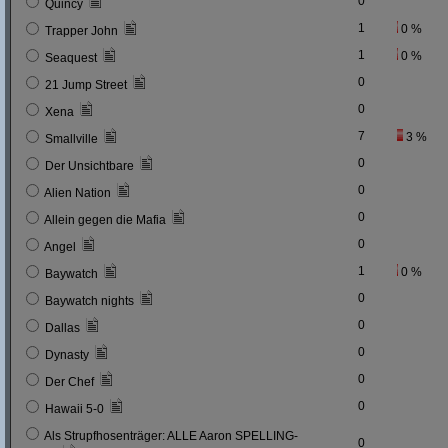
0
Quincy
1
0 %
Trapper John
1
0 %
Seaquest
0
21 Jump Street
0
Xena
7
3 %
Smallville
0
Der Unsichtbare
0
Alien Nation
0
Allein gegen die Mafia
0
Angel
1
0 %
Baywatch
0
Baywatch nights
0
Dallas
0
Dynasty
0
Der Chef
0
Hawaii 5-0
Als Strupfhosenträger: ALLE Aaron SPELLING-
0