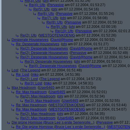
Re(3): Ufo
(
phj
am 07.12.2004, 01:52:14)
Re(4): Ufo
(
Pervasive
am 07.12.2004, 01:53:27)
Re(5): Ufo
(
phj
am 07.12.2004, 01:54:16)
Re(6): Ufo
(
Pervasive
am 07.12.2004, 01:55:24)
Re(7): Ufo
(
phj
am 07.12.2004, 01:58:08)
Re(8): Ufo
(
Pervasive
am 07.12.2004, 01:59:11)
Re(9): Ufo
(
phj
am 07.12.2004, 02:00:19)
Re(10): Ufo
(
Pervasive
am 07.12.2004, 02:01:
Re(2): Ufo
(
WESTGOTENKOENIG
am 07.12.2004, 01:52:26)
Desperate Housewives
(
David@home
am 07.12.2004, 01:50:52)
Re: Desperate Housewives
(
phj
am 07.12.2004, 01:51:27)
Re(2): Desperate Housewives
(
David@home
am 07.12.2004, 01:52:
Re(2): Desperate Housewives
(
Pervasive
am 07.12.2004, 01:52:49)
Re(2): Desperate Housewives
(
David@home
am 07.12.2004, 01:54:
Re(3): Desperate Housewives
(
phj
am 07.12.2004, 01:56:01)
Re(4): Desperate Housewives
(
David@home
am 07.12.2004, 0
Lost
(
The Legend
am 07.12.2004, 01:51:48)
Re: Lost
(
mko
am 07.12.2004, 14:51:36)
Re(2): Lost
(
The Legend
am 07.12.2004, 14:57:23)
Re(3): Lost
(
mko
am 07.12.2004, 14:58:31)
Max Headroom
(
User6465
am 07.12.2004, 01:51:54)
Re: Max Headroom
(
User6465
am 07.12.2004, 01:52:01)
Re(2): Max Headroom
(
phj
am 07.12.2004, 01:52:34)
Re(3): Max Headroom
(
User6465
am 07.12.2004, 01:52:55)
Re: Max Headroom
(
WESTGOTENKOENIG
am 07.12.2004, 01:53:44)
Re: Max Headroom
(
WESTGOTENKOENIG
am 07.12.2004, 01:54:07)
Re(2): Max Headroom
(
phj
am 07.12.2004, 01:54:35)
Re(2): Max Headroom
(
User6465
am 07.12.2004, 01:55:01)
Die grüne Hornisse (Bruce Lee´s erste Serienrolle...)
(
Pervasive
am 07.12.
Re: Die grüne Hornisse (Bruce Lee´s erste Serienrolle...)
(
WESTGOTEN