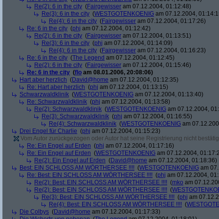
Re(2): 6 in the city
(
Fairgewisser
am 07.12.2004, 01:12:48)
Re(3): 6 in the city
(
WESTGOTENKOENIG
am 07.12.2004, 01:14:1
Re(4): 6 in the city
(
Fairgewisser
am 07.12.2004, 01:17:26)
Re: 6 in the city
(
phj
am 07.12.2004, 01:12:42)
Re(2): 6 in the city
(
Fairgewisser
am 07.12.2004, 01:13:51)
Re(3): 6 in the city
(
phj
am 07.12.2004, 01:14:09)
Re(4): 6 in the city
(
Fairgewisser
am 07.12.2004, 01:16:23)
Re: 6 in the city
(
The Legend
am 07.12.2004, 01:12:45)
Re(2): 6 in the city
(
Fairgewisser
am 07.12.2004, 01:15:46)
Re: 6 in the city
(
flo
am 08.01.2006, 20:08:06)
Hart aber herzlich
(
David@home
am 07.12.2004, 01:12:35)
Re: Hart aber herzlich
(
phj
am 07.12.2004, 01:13:15)
Schwarzwaldklinik
(
WESTGOTENKOENIG
am 07.12.2004, 01:13:40)
Re: Schwarzwaldklinik
(
phj
am 07.12.2004, 01:13:58)
Re(2): Schwarzwaldklinik
(
WESTGOTENKOENIG
am 07.12.2004, 01:
Re(3): Schwarzwaldklinik
(
phj
am 07.12.2004, 01:16:55)
Re(4): Schwarzwaldklinik
(
WESTGOTENKOENIG
am 07.12.2004
Drei Engel für Charlie
(
phj
am 07.12.2004, 01:15:23)
Vom Autor zurückgezogen oder Autor hat seine Registrierung nicht bestätig
Re: Ein Engel auf Erden
(
phj
am 07.12.2004, 01:17:16)
Re: Ein Engel auf Erden
(
WESTGOTENKOENIG
am 07.12.2004, 01:17:
Re(2): Ein Engel auf Erden
(
David@home
am 07.12.2004, 01:18:36)
Best: EIN SCHLOSS AM WÖRTHERSEE !!!!
(
WESTGOTENKOENIG
am 07.
Re: Best: EIN SCHLOSS AM WÖRTHERSEE !!!!
(
phj
am 07.12.2004, 01:
Re(2): Best: EIN SCHLOSS AM WÖRTHERSEE !!!!
(
mko
am 07.12.200
Re(2): Best: EIN SCHLOSS AM WÖRTHERSEE !!!!
(
WESTGOTENKO
Re(3): Best: EIN SCHLOSS AM WÖRTHERSEE !!!!
(
phj
am 07.12.2
Re(4): Best: EIN SCHLOSS AM WÖRTHERSEE !!!!
(
WESTGOTE
Die Colbys
(
David@home
am 07.12.2004, 01:17:33)