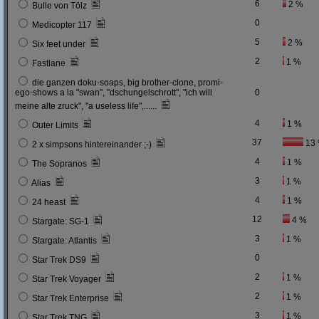
6
2 %
Bulle von Tölz
0
Medicopter 117
5
2 %
Six feet under
2
1 %
Fastlane
die ganzen doku-soaps, big brother-clone, promi-
ego-shows a la "swan", "dschungelschrott", "ich will
0
meine alte zruck", "a useless life",......
4
1 %
Outer Limits
37
13
2 x simpsons hintereinander ;-)
4
1 %
The Sopranos
3
1 %
Alias
4
1 %
24 heast
12
4 %
Stargate: SG-1
3
1 %
Stargate: Atlantis
0
Star Trek DS9
2
1 %
Star Trek Voyager
2
1 %
Star Trek Enterprise
3
1 %
Star Trek TNG