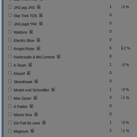
1
0 %
JAG jag JAG
0
Star Trek TOS
0
JAG jagd YAK
0
Waltons
0
Electric Blue
6
2 %
Knight Rider
0
Hardcastle & McCormick
1
0 %
A-Team
0
Airwolf
0
Streethawk
1
0 %
Model und Schnüffler
3
1 %
Mac Gyver
0
X Faktor
0
Miami Vice
1
0 %
Ein Fall für zwei
2
1 %
Magnum