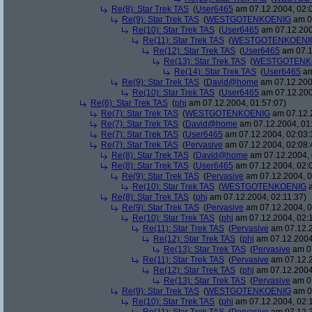
Re(8): Star Trek TAS
(
User6465
am 07.12.2004, 02:
Re(9): Star Trek TAS
(
WESTGOTENKOENIG
am 07
Re(10): Star Trek TAS
(
User6465
am 07.12.200
Re(11): Star Trek TAS
(
WESTGOTENKOENI
Re(12): Star Trek TAS
(
User6465
am 07.1
Re(13): Star Trek TAS
(
WESTGOTENK
Re(14): Star Trek TAS
(
User6465
am
Re(9): Star Trek TAS
(
David@home
am 07.12.200
Re(10): Star Trek TAS
(
User6465
am 07.12.200
Re(6): Star Trek TAS
(
phj
am 07.12.2004, 01:57:07)
Re(7): Star Trek TAS
(
WESTGOTENKOENIG
am 07.12.2
Re(7): Star Trek TAS
(
David@home
am 07.12.2004, 01
Re(7): Star Trek TAS
(
User6465
am 07.12.2004, 02:03:
Re(7): Star Trek TAS
(
Pervasive
am 07.12.2004, 02:08:
Re(8): Star Trek TAS
(
David@home
am 07.12.2004, 
Re(8): Star Trek TAS
(
User6465
am 07.12.2004, 02:
Re(9): Star Trek TAS
(
Pervasive
am 07.12.2004, 0
Re(10): Star Trek TAS
(
WESTGOTENKOENIG
a
Re(8): Star Trek TAS
(
phj
am 07.12.2004, 02:11:37)
Re(9): Star Trek TAS
(
Pervasive
am 07.12.2004, 0
Re(10): Star Trek TAS
(
phj
am 07.12.2004, 02:
Re(11): Star Trek TAS
(
Pervasive
am 07.12.2
Re(12): Star Trek TAS
(
phj
am 07.12.2004
Re(13): Star Trek TAS
(
Pervasive
am 07
Re(11): Star Trek TAS
(
Pervasive
am 07.12.2
Re(12): Star Trek TAS
(
phj
am 07.12.2004
Re(13): Star Trek TAS
(
Pervasive
am 07
Re(9): Star Trek TAS
(
WESTGOTENKOENIG
am 07
Re(10): Star Trek TAS
(
phj
am 07.12.2004, 02: