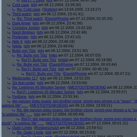
Re(2): 7 Days
(
phj
am 07.12.2004, 00:47:39)
Cold case
(
phj
am 06.12.2004, 23:39:30)
Re: Cold case
(
Testpilot
am 13.04.2005, 13:19:27)
Third watch
(
phj
am 06.12.2004, 23:41:41)
Re: Third watch
(
David@home
am 07.12.2004, 01:05:20)
Dark Angel
(
phj
am 06.12.2004, 23:41:56)
Crossing Jordan
(
phj
am 06.12.2004, 23:42:18)
Nash Bridges
(
phj
am 06.12.2004, 23:42:48)
Pretender
(
phj
am 06.12.2004, 23:43:10)
Akte X
(
phj
am 06.12.2004, 23:46:18)
Nikita
(
phj
am 06.12.2004, 23:48:04)
Bulle von Tölz
(
phj
am 06.12.2004, 23:51:30)
Re: Bulle von Tölz
(
mko
am 07.12.2004, 00:07:03)
Re(2): Bulle von Tölz
(
mIstA
am 07.12.2004, 00:19:06)
Re: Bulle von Tölz
(
David@home
am 07.12.2004, 00:43:44)
Re(2): Bulle von Tölz
(
phj
am 07.12.2004, 00:46:16)
Re(3): Bulle von Tölz
(
David@home
am 07.12.2004, 00:47:21)
Medicopter 117
(
phj
am 06.12.2004, 23:52:20)
Six feet under
(
phj
am 06.12.2004, 23:53:04)
Re: Lieblings 45 Minuten Serien
(
WESTGOTENKOENIG
am 06.12.2004, 2
Re(2): Lieblings 45 Minuten Serien
(
phj
am 06.12.2004, 23:55:57)
Fastlane
(
phj
am 06.12.2004, 23:55:34)
die ganzen doku-soaps, big brother-clone, promi-ego-shows a la "swan", "dsc
useless life",......
(
WESTGOTENKOENIG
am 06.12.2004, 23:59:21)
Re: die ganzen doku-soaps, big brother-clone, promi-ego-shows a la "swan
"a useless life",......
(
phj
am 07.12.2004, 00:00:49)
Re(2): die ganzen doku-soaps, big brother-clone, promi-ego-shows a la
zruck", "a useless life",......
(
WESTGOTENKOENIG
am 07.12.2004, 00:01:31)
Outer Limits
(
Rostgeschützt
am 06.12.2004, 23:59:51)
Re: Outer Limits
(
phj
am 07.12.2004, 00:15:03)