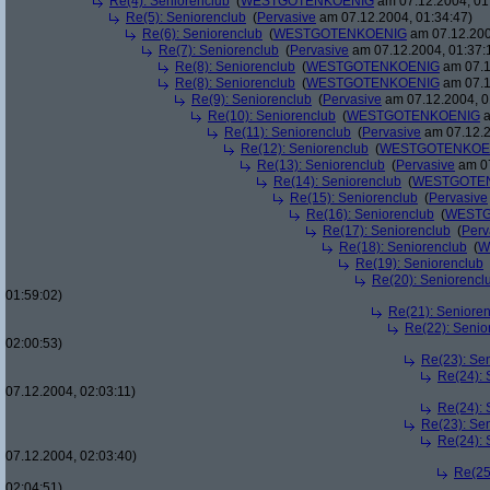
Re(4): Seniorenclub
(
WESTGOTENKOENIG
am 07.12.2004, 01
Re(5): Seniorenclub
(
Pervasive
am 07.12.2004, 01:34:47)
Re(6): Seniorenclub
(
WESTGOTENKOENIG
am 07.12.200
Re(7): Seniorenclub
(
Pervasive
am 07.12.2004, 01:37:
Re(8): Seniorenclub
(
WESTGOTENKOENIG
am 07.1
Re(8): Seniorenclub
(
WESTGOTENKOENIG
am 07.1
Re(9): Seniorenclub
(
Pervasive
am 07.12.2004, 0
Re(10): Seniorenclub
(
WESTGOTENKOENIG
a
Re(11): Seniorenclub
(
Pervasive
am 07.12.2
Re(12): Seniorenclub
(
WESTGOTENKOE
Re(13): Seniorenclub
(
Pervasive
am 07
Re(14): Seniorenclub
(
WESTGOTE
Re(15): Seniorenclub
(
Pervasive
Re(16): Seniorenclub
(
WESTG
Re(17): Seniorenclub
(
Perv
Re(18): Seniorenclub
(
W
Re(19): Seniorenclub
Re(20): Seniorencl
01:59:02)
Re(21): Seniore
Re(22): Senio
02:00:53)
Re(23): Se
Re(24): 
07.12.2004, 02:03:11)
Re(24): 
Re(23): Se
Re(24): 
07.12.2004, 02:03:40)
Re(25
02:04:51)