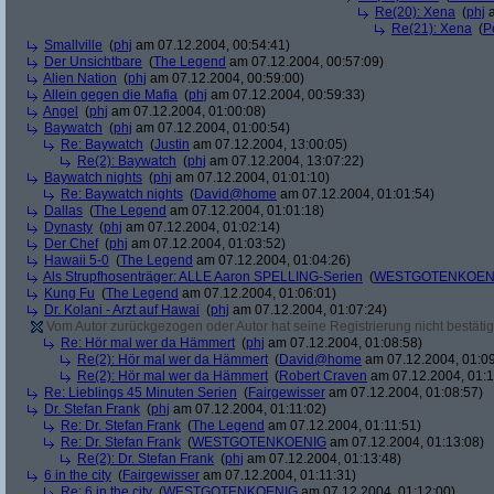
Re(20): Xena
(
phj
a
Re(21): Xena
(
P
Smallville
(
phj
am 07.12.2004, 00:54:41)
Der Unsichtbare
(
The Legend
am 07.12.2004, 00:57:09)
Alien Nation
(
phj
am 07.12.2004, 00:59:00)
Allein gegen die Mafia
(
phj
am 07.12.2004, 00:59:33)
Angel
(
phj
am 07.12.2004, 01:00:08)
Baywatch
(
phj
am 07.12.2004, 01:00:54)
Re: Baywatch
(
Justin
am 07.12.2004, 13:00:05)
Re(2): Baywatch
(
phj
am 07.12.2004, 13:07:22)
Baywatch nights
(
phj
am 07.12.2004, 01:01:10)
Re: Baywatch nights
(
David@home
am 07.12.2004, 01:01:54)
Dallas
(
The Legend
am 07.12.2004, 01:01:18)
Dynasty
(
phj
am 07.12.2004, 01:02:14)
Der Chef
(
phj
am 07.12.2004, 01:03:52)
Hawaii 5-0
(
The Legend
am 07.12.2004, 01:04:26)
Als Strupfhosenträger: ALLE Aaron SPELLING-Serien
(
WESTGOTENKOEN
Kung Fu
(
The Legend
am 07.12.2004, 01:06:01)
Dr. Kolani - Arzt auf Hawai
(
phj
am 07.12.2004, 01:07:24)
Vom Autor zurückgezogen oder Autor hat seine Registrierung nicht bestätig
Re: Hör mal wer da Hämmert
(
phj
am 07.12.2004, 01:08:58)
Re(2): Hör mal wer da Hämmert
(
David@home
am 07.12.2004, 01:09
Re(2): Hör mal wer da Hämmert
(
Robert Craven
am 07.12.2004, 01:1
Re: Lieblings 45 Minuten Serien
(
Fairgewisser
am 07.12.2004, 01:08:57)
Dr. Stefan Frank
(
phj
am 07.12.2004, 01:11:02)
Re: Dr. Stefan Frank
(
The Legend
am 07.12.2004, 01:11:51)
Re: Dr. Stefan Frank
(
WESTGOTENKOENIG
am 07.12.2004, 01:13:08)
Re(2): Dr. Stefan Frank
(
phj
am 07.12.2004, 01:13:48)
6 in the city
(
Fairgewisser
am 07.12.2004, 01:11:31)
Re: 6 in the city
(
WESTGOTENKOENIG
am 07.12.2004, 01:12:00)