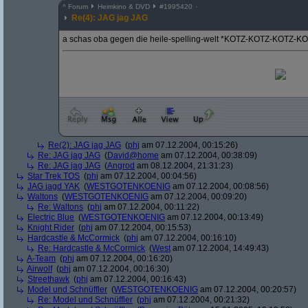
^
Forum
Heimkino & DVD
#
1995420
Re(4): JAG jag JAG
a schas oba gegen die heile-spelling-welt *KOTZ-KOTZ-KOTZ-
Re(2): JAG jag JAG
(
phj
am 07.12.2004, 00:15:26)
Re: JAG jag JAG
(
David@home
am 07.12.2004, 00:38:09)
Re: JAG jag JAG
(
Angrod
am 08.12.2004, 21:31:23)
Star Trek TOS
(
phj
am 07.12.2004, 00:04:56)
JAG jagd YAK
(
WESTGOTENKOENIG
am 07.12.2004, 00:08:56)
Waltons
(
WESTGOTENKOENIG
am 07.12.2004, 00:09:20)
Re: Waltons
(
phj
am 07.12.2004, 00:11:22)
Electric Blue
(
WESTGOTENKOENIG
am 07.12.2004, 00:13:49)
Knight Rider
(
phj
am 07.12.2004, 00:15:53)
Hardcastle & McCormick
(
phj
am 07.12.2004, 00:16:10)
Re: Hardcastle & McCormick
(
West
am 07.12.2004, 14:49:43)
A-Team
(
phj
am 07.12.2004, 00:16:20)
Airwolf
(
phj
am 07.12.2004, 00:16:30)
Streethawk
(
phj
am 07.12.2004, 00:16:43)
Model und Schnüffler
(
WESTGOTENKOENIG
am 07.12.2004, 00:20:57)
Re: Model und Schnüffler
(
phj
am 07.12.2004, 00:21:32)