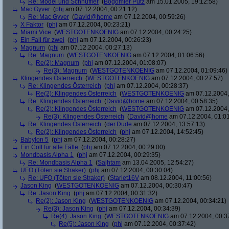
Re: Model und Schnüffler
(
Bogomier Pütz
am 15.01.2005, 19:12:58)
Mac Gyver
(
phj
am 07.12.2004, 00:21:12)
Re: Mac Gyver
(
David@home
am 07.12.2004, 00:59:26)
X Faktor
(
phj
am 07.12.2004, 00:23:21)
Miami Vice
(
WESTGOTENKOENIG
am 07.12.2004, 00:24:25)
Ein Fall für zwei
(
phj
am 07.12.2004, 00:26:23)
Magnum
(
phj
am 07.12.2004, 00:27:13)
Re: Magnum
(
WESTGOTENKOENIG
am 07.12.2004, 01:06:56)
Re(2): Magnum
(
phj
am 07.12.2004, 01:08:07)
Re(3): Magnum
(
WESTGOTENKOENIG
am 07.12.2004, 01:09:46)
Klingendes Österreich
(
WESTGOTENKOENIG
am 07.12.2004, 00:27:57)
Re: Klingendes Österreich
(
phj
am 07.12.2004, 00:28:37)
Re(2): Klingendes Österreich
(
WESTGOTENKOENIG
am 07.12.2004,
Re: Klingendes Österreich
(
David@home
am 07.12.2004, 00:58:35)
Re(2): Klingendes Österreich
(
WESTGOTENKOENIG
am 07.12.2004,
Re(3): Klingendes Österreich
(
David@home
am 07.12.2004, 01:01
Re: Klingendes Österreich
(
der.Dude
am 07.12.2004, 13:57:13)
Re(2): Klingendes Österreich
(
phj
am 07.12.2004, 14:52:45)
Babylon 5
(
phj
am 07.12.2004, 00:28:27)
Ein Colt für alle Fälle
(
phj
am 07.12.2004, 00:29:00)
Mondbasis Alpha 1
(
phj
am 07.12.2004, 00:29:35)
Re: Mondbasis Alpha 1
(
Sajhtam
am 13.04.2005, 12:54:27)
UFO (Töten sie Straker)
(
phj
am 07.12.2004, 00:30:04)
Re: UFO (Töten sie Straker)
(
Starlet16V
am 08.12.2004, 11:00:56)
Jason King
(
WESTGOTENKOENIG
am 07.12.2004, 00:30:47)
Re: Jason King
(
phj
am 07.12.2004, 00:31:32)
Re(2): Jason King
(
WESTGOTENKOENIG
am 07.12.2004, 00:34:21)
Re(3): Jason King
(
phj
am 07.12.2004, 00:34:39)
Re(4): Jason King
(
WESTGOTENKOENIG
am 07.12.2004, 00:3
Re(5): Jason King
(
phj
am 07.12.2004, 00:37:42)