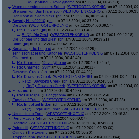
Re(3): Mundl
(
David@home
am 07.12.2004, 00:42:53)
Wenn der Vater mit dem Sohne
(
WESTGOTENKOENIG
am 07.12.2004, 00:
Strassen von San Francisco
(
WESTGOTENKOENIG
am 07.12.2004, 00:35
Der Mann aus dem Meer
(
phj
am 07.12.2004, 00:35:43)
Beverly Hills 90210
(
phj
am 07.12.2004, 00:37:20)
Die Zwei
(
WESTGOTENKOENIG
am 07.12.2004, 00:38:57)
Re: Die Zwei
(
phj
am 07.12.2004, 00:39:30)
Re(2): Die Zwei
(
WESTGOTENKOENIG
am 07.12.2004, 00:42:18)
Die Schöne und das Biest
(
phj
am 07.12.2004, 00:39:21)
Buffy
(
phj
am 07.12.2004, 00:42:16)
Bonanza
(
The Legend
am 07.12.2004, 00:42:29)
Tennisschläger und Kanonen
(
WESTGOTENKOENIG
am 07.12.2004, 00:4
Charmed
(
phj
am 07.12.2004, 00:43:40)
Re: Charmed
(
David@home
am 07.12.2004, 01:41:57)
Re: Charmed
(
Wuff
am 07.12.2004, 21:08:32)
Dawsons Creek
(
phj
am 07.12.2004, 00:44:01)
Re: Dawsons Creek
(
WESTGOTENKOENIG
am 07.12.2004, 00:45:11)
Re(2): Dawsons Creek
(
phj
am 07.12.2004, 00:45:55)
Re(3): Dawsons Creek
(
WESTGOTENKOENIG
am 07.12.2004, 00
Farscape
(
phj
am 07.12.2004, 00:44:28)
Re: Farscape
(
David@home
am 07.12.2004, 00:45:58)
Engel auf Erden
(
WESTGOTENKOENIG
am 07.12.2004, 00:47:38)
Re: Engel auf Erden
(
phj
am 07.12.2004, 00:48:05)
Re(2): Engel auf Erden
(
WESTGOTENKOENIG
am 07.12.2004, 00:48
Unsre kleine Farm
(
WESTGOTENKOENIG
am 07.12.2004, 00:48:33)
Perry Mason
(
phj
am 07.12.2004, 00:49:07)
Rockford
(
WESTGOTENKOENIG
am 07.12.2004, 00:49:38)
Petrocelli
(
WESTGOTENKOENIG
am 07.12.2004, 00:50:00)
Quincy
(
The Legend
am 07.12.2004, 00:50:26)
Trapper John
(
WESTGOTENKOENIG
am 07.12.2004, 00:50:44)