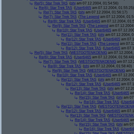
Re(5): Star Trek TAS
(
phj
am 07.12.2004, 01:54:56)
Re(6): Star Trek TAS
(
User6465
am 07.12.2004, 01:55:25)
Re(7): Star Trek TAS
(
phj
am 07.12.2004, 01:56:17)
Re(7): Star Trek TAS
(
The Legend
am 07.12.2004, 01:5
Re(8): Star Trek TAS
(
User6465
am 07.12.2004, 01:
Re(9): Star Trek TAS
(
The Legend
am 07.12.2004,
Re(10): Star Trek TAS
(
User6465
am 07.12.200
Re(11): Star Trek TAS
(
phj
am 07.12.2004, 0
Re(12): Star Trek TAS
(
User6465
am 07.1
Re(11): Star Trek TAS
(
The Legend
am 07.12
Re(12): Star Trek TAS
(
User6465
am 07.1
Re(5): Star Trek TAS
(
WESTGOTENKOENIG
am 07.12.2004, 
Re(6): Star Trek TAS
(
User6465
am 07.12.2004, 01:56:44)
Re(7): Star Trek TAS
(
WESTGOTENKOENIG
am 07.12.2
Re(8): Star Trek TAS
(
phj
am 07.12.2004, 01:58:40)
Re(9): Star Trek TAS
(
WESTGOTENKOENIG
am 07
Re(10): Star Trek TAS
(
User6465
am 07.12.200
Re(11): Star Trek TAS
(
phj
am 07.12.2004, 0
Re(12): Star Trek TAS
(
User6465
am 07.1
Re(13): Star Trek TAS
(
phj
am 07.12.20
Re(14): Star Trek TAS
(
User6465
am
Re(15): Star Trek TAS
(
phj
am 07.
Re(16): Star Trek TAS
(
User6
Re(11): Star Trek TAS
(
WESTGOTENKOENI
Re(12): Star Trek TAS
(
User6465
am 07.1
Re(13): Star Trek TAS
(
WESTGOTENK
Re(14): Star Trek TAS
(
User6465
am
Re(15): Star Trek TAS
(
phj
am 07.
Re(16): Star Trek TAS
(
User6
Re(15): Star Trek TAS
(
WESTGO