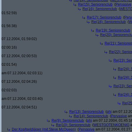
Re(14): Seniorenclub
(
WESTGOTE
Re(15): Seniorenclub
(
Pervasive
Re(16): Seniorenclub
(
WESTG
01:52:59)
Re(17): Seniorenclub
(
Perv
Re(18): Seniorenclub
(
W
01:56:38)
Re(19): Seniorenclub
Re(20): Seniorencl
07.12.2004, 01:59:02)
Re(21): Seniore
02:00:16)
Re(22): Senio
07.12.2004, 02:00:53)
Re(23): Se
02:01:54)
Re(24): 
am 07.12.2004, 02:03:11)
Re(24): 
07.12.2004, 02:04:26)
Re(23): Se
02:02:03)
Re(24): 
am 07.12.2004, 02:03:40)
Re(25
07.12.2004, 02:04:51)
Re(13): Seniorenclub
(
phj
am 07.12.20
Re(14): Seniorenclub
(
Pervasive
am
Re(9): Seniorenclub
(
phj
am 07.12.2004, 01:45:1
Re(10): Seniorenclub
(
WESTGOTENKOENIG
a
Der Kopfgeldjäger (mit Steve McQueen)
(
Pervasive
am 07.12.2004, 01:27: