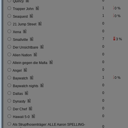
0
Quincy
1
0 %
Trapper John
1
0 %
Seaquest
0
21 Jump Street
0
Xena
7
3 %
Smallville
0
Der Unsichtbare
0
Alien Nation
0
Allein gegen die Mafia
0
Angel
1
0 %
Baywatch
0
Baywatch nights
0
Dallas
0
Dynasty
0
Der Chef
0
Hawaii 5-0
Als Strupfhosenträger: ALLE Aaron SPELLING-
0