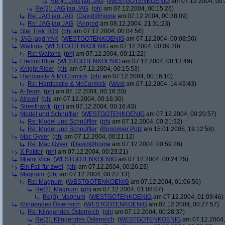
Re(4): JAG jag JAG
(
WESTGOTENKOENIG
am 07.12.2004, 00:
Re(2): JAG jag JAG
(
phj
am 07.12.2004, 00:15:26)
Re: JAG jag JAG
(
David@home
am 07.12.2004, 00:38:09)
Re: JAG jag JAG
(
Angrod
am 08.12.2004, 21:31:23)
Star Trek TOS
(
phj
am 07.12.2004, 00:04:56)
JAG jagd YAK
(
WESTGOTENKOENIG
am 07.12.2004, 00:08:56)
Waltons
(
WESTGOTENKOENIG
am 07.12.2004, 00:09:20)
Re: Waltons
(
phj
am 07.12.2004, 00:11:22)
Electric Blue
(
WESTGOTENKOENIG
am 07.12.2004, 00:13:49)
Knight Rider
(
phj
am 07.12.2004, 00:15:53)
Hardcastle & McCormick
(
phj
am 07.12.2004, 00:16:10)
Re: Hardcastle & McCormick
(
West
am 07.12.2004, 14:49:43)
A-Team
(
phj
am 07.12.2004, 00:16:20)
Airwolf
(
phj
am 07.12.2004, 00:16:30)
Streethawk
(
phj
am 07.12.2004, 00:16:43)
Model und Schnüffler
(
WESTGOTENKOENIG
am 07.12.2004, 00:20:57)
Re: Model und Schnüffler
(
phj
am 07.12.2004, 00:21:32)
Re: Model und Schnüffler
(
Bogomier Pütz
am 15.01.2005, 19:12:58)
Mac Gyver
(
phj
am 07.12.2004, 00:21:12)
Re: Mac Gyver
(
David@home
am 07.12.2004, 00:59:26)
X Faktor
(
phj
am 07.12.2004, 00:23:21)
Miami Vice
(
WESTGOTENKOENIG
am 07.12.2004, 00:24:25)
Ein Fall für zwei
(
phj
am 07.12.2004, 00:26:23)
Magnum
(
phj
am 07.12.2004, 00:27:13)
Re: Magnum
(
WESTGOTENKOENIG
am 07.12.2004, 01:06:56)
Re(2): Magnum
(
phj
am 07.12.2004, 01:08:07)
Re(3): Magnum
(
WESTGOTENKOENIG
am 07.12.2004, 01:09:46)
Klingendes Österreich
(
WESTGOTENKOENIG
am 07.12.2004, 00:27:57)
Re: Klingendes Österreich
(
phj
am 07.12.2004, 00:28:37)
Re(2): Klingendes Österreich
(
WESTGOTENKOENIG
am 07.12.2004,