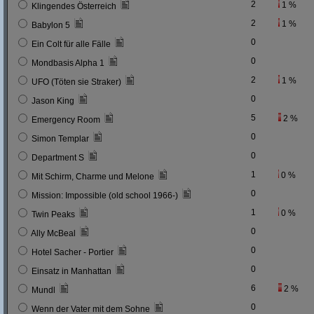
2
1 %
Klingendes Österreich
2
1 %
Babylon 5
0
Ein Colt für alle Fälle
0
Mondbasis Alpha 1
2
1 %
UFO (Töten sie Straker)
0
Jason King
5
2 %
Emergency Room
0
Simon Templar
0
Department S
1
0 %
Mit Schirm, Charme und Melone
0
Mission: Impossible (old school 1966-)
1
0 %
Twin Peaks
0
Ally McBeal
0
Hotel Sacher - Portier
0
Einsatz in Manhattan
6
2 %
Mundl
0
Wenn der Vater mit dem Sohne