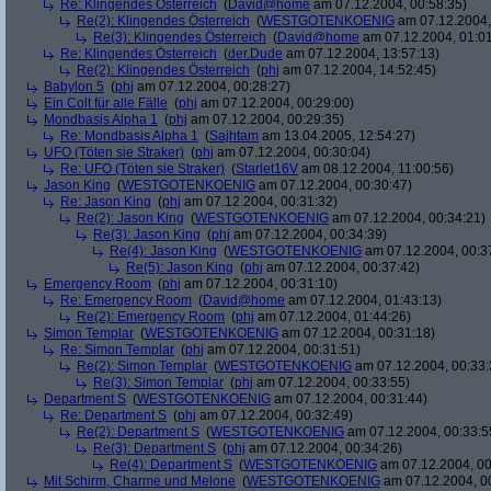
Re: Klingendes Österreich
(
David@home
am 07.12.2004, 00:58:35)
Re(2): Klingendes Österreich
(
WESTGOTENKOENIG
am 07.12.2004,
Re(3): Klingendes Österreich
(
David@home
am 07.12.2004, 01:01
Re: Klingendes Österreich
(
der.Dude
am 07.12.2004, 13:57:13)
Re(2): Klingendes Österreich
(
phj
am 07.12.2004, 14:52:45)
Babylon 5
(
phj
am 07.12.2004, 00:28:27)
Ein Colt für alle Fälle
(
phj
am 07.12.2004, 00:29:00)
Mondbasis Alpha 1
(
phj
am 07.12.2004, 00:29:35)
Re: Mondbasis Alpha 1
(
Sajhtam
am 13.04.2005, 12:54:27)
UFO (Töten sie Straker)
(
phj
am 07.12.2004, 00:30:04)
Re: UFO (Töten sie Straker)
(
Starlet16V
am 08.12.2004, 11:00:56)
Jason King
(
WESTGOTENKOENIG
am 07.12.2004, 00:30:47)
Re: Jason King
(
phj
am 07.12.2004, 00:31:32)
Re(2): Jason King
(
WESTGOTENKOENIG
am 07.12.2004, 00:34:21)
Re(3): Jason King
(
phj
am 07.12.2004, 00:34:39)
Re(4): Jason King
(
WESTGOTENKOENIG
am 07.12.2004, 00:3
Re(5): Jason King
(
phj
am 07.12.2004, 00:37:42)
Emergency Room
(
phj
am 07.12.2004, 00:31:10)
Re: Emergency Room
(
David@home
am 07.12.2004, 01:43:13)
Re(2): Emergency Room
(
phj
am 07.12.2004, 01:44:26)
Simon Templar
(
WESTGOTENKOENIG
am 07.12.2004, 00:31:18)
Re: Simon Templar
(
phj
am 07.12.2004, 00:31:51)
Re(2): Simon Templar
(
WESTGOTENKOENIG
am 07.12.2004, 00:33:
Re(3): Simon Templar
(
phj
am 07.12.2004, 00:33:55)
Department S
(
WESTGOTENKOENIG
am 07.12.2004, 00:31:44)
Re: Department S
(
phj
am 07.12.2004, 00:32:49)
Re(2): Department S
(
WESTGOTENKOENIG
am 07.12.2004, 00:33:5
Re(3): Department S
(
phj
am 07.12.2004, 00:34:26)
Re(4): Department S
(
WESTGOTENKOENIG
am 07.12.2004, 00
Mit Schirm, Charme und Melone
(
WESTGOTENKOENIG
am 07.12.2004, 0