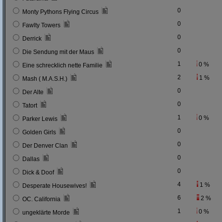
0
Monty Pythons Flying Circus
0
Fawlty Towers
0
Derrick
0
Die Sendung mit der Maus
1
0 %
Eine schrecklich nette Familie
2
1 %
Mash ( M.A.S.H.)
0
Der Alte
0
Tatort
1
0 %
Parker Lewis
0
Golden Girls
0
Der Denver Clan
0
Dallas
0
Dick & Doof
4
1 %
Desperate Housewives!
6
2 %
OC. California
1
0 %
ungeklärte Morde