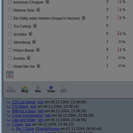
2
1 %
American Chopper
2
1 %
Gilmore Girls
2
1 %
Ein Käfig voller Helden (Hogan's Heroes)
0
Tru Calling
5
2 %
Scrubbs
1
0 %
Stromberg
4
1 %
Prison Break
1
0 %
Eureka
1
0 %
Dead like me
CSI Las Vegas
(
phj
am 06.12.2004, 23:38:08)
CSI Miami
(
phj
am 06.12.2004, 23:38:16)
Without a trace
(
phj
am 06.12.2004, 23:38:26)
Crime investigation
(
phj
am 06.12.2004, 23:38:39)
Law and Order
(
phj
am 06.12.2004, 23:38:56)
7 Days
(
phj
am 06.12.2004, 23:39:15)
Re: 7 Days
(
David@home
am 07.12.2004, 00:46:44)