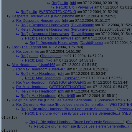
Re(9): Ufo
(
phj
am 07.12.2004, 02:00:19)
Re(10): Ufo
(
Pervasive
am 07.12.2004, 02:01:
Re(2): Ufo
(
WESTGOTENKOENIG
am 07.12.2004, 01:52:26)
Desperate Housewives
(
David@home
am 07.12.2004, 01:50:52)
Re: Desperate Housewives
(
phj
am 07.12.2004, 01:51:27)
Re(2): Desperate Housewives
(
David@home
am 07.12.2004, 01:52:
Re(2): Desperate Housewives
(
Pervasive
am 07.12.2004, 01:52:49)
Re(2): Desperate Housewives
(
David@home
am 07.12.2004, 01:54:
Re(3): Desperate Housewives
(
phj
am 07.12.2004, 01:56:01)
Re(4): Desperate Housewives
(
David@home
am 07.12.2004, 0
Lost
(
The Legend
am 07.12.2004, 01:51:48)
Re: Lost
(
mko
am 07.12.2004, 14:51:36)
Re(2): Lost
(
The Legend
am 07.12.2004, 14:57:23)
Re(3): Lost
(
mko
am 07.12.2004, 14:58:31)
Max Headroom
(
User6465
am 07.12.2004, 01:51:54)
Re: Max Headroom
(
User6465
am 07.12.2004, 01:52:01)
Re(2): Max Headroom
(
phj
am 07.12.2004, 01:52:34)
Re(3): Max Headroom
(
User6465
am 07.12.2004, 01:52:55)
Re: Max Headroom
(
WESTGOTENKOENIG
am 07.12.2004, 01:53:44)
Re: Max Headroom
(
WESTGOTENKOENIG
am 07.12.2004, 01:54:07)
Re(2): Max Headroom
(
phj
am 07.12.2004, 01:54:35)
Re(2): Max Headroom
(
User6465
am 07.12.2004, 01:55:01)
Die grüne Hornisse (Bruce Lee´s erste Serienrolle...)
(
Pervasive
am 07.12.
Re: Die grüne Hornisse (Bruce Lee´s erste Serienrolle...)
(
WESTGOTEN
Re(2): Die grüne Hornisse (Bruce Lee´s erste Serienrolle...)
(
Pervasi
Re(3): Die grüne Hornisse (Bruce Lee´s erste Serienrolle...)
(
WES
01:57:15)
Re(4): Die grüne Hornisse (Bruce Lee´s erste Serienrolle...)
(
Pe
Re(5): Die grüne Hornisse (Bruce Lee´s erste Serienrolle...)
(
01:59:37)