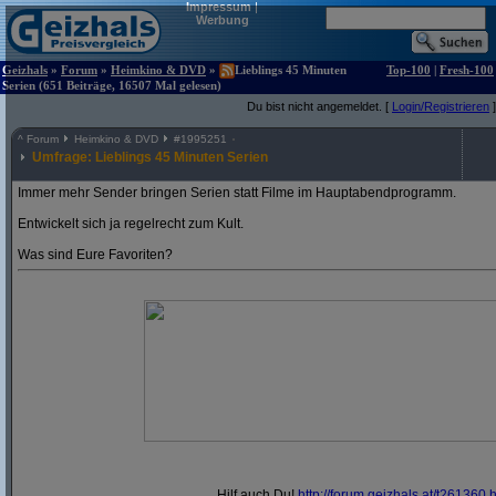
Impressum
|
Werbung
Geizhals
»
Forum
»
Heimkino & DVD
»
Lieblings 45 Minuten
Top-100
|
Fresh-100
Serien (651 Beiträge, 16507 Mal gelesen)
Du bist nicht angemeldet. [
Login/Registrieren
]
^
Forum
Heimkino & DVD
#
1995251
Umfrage: Lieblings 45 Minuten Serien
Immer mehr Sender bringen Serien statt Filme im Hauptabendprogramm.
Entwickelt sich ja regelrecht zum Kult.
Was sind Eure Favoriten?
Hilf auch Du!
http:/
/
forum.geizhals.at/
t261360.h