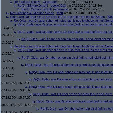
Re: Gilmore Girls!!!!
(
wissender
am 07.12.2004, 13:43:11)
Re(2): Gilmore Girls!!!!
(
User67913
am 07.12.2004, 14:18:36)
Re(3): Gilmore Girls!!!!
(
wissender
am 07.12.2004, 14:26:10)
Re: Lieblings 45 Minuten Serien
(
frietz
am 07.12.2004, 13:16:46)
Oida - war Dir aber schon ein bissl fad! Is ned leicht bei mir mit Serien
(
Wul
Re: Oida - war Dir aber schon ein bissl fad! Is ned leicht bei mir mit Serie
Re(2): Oida - war Dir aber schon ein bissl fad! Is ned leicht bei mir mit
13:44:35)
Re(2): Oida - war Dir aber schon ein bissl fad! Is ned leicht bei mir mit
13:54:00)
Re(3): Oida - war Dir aber schon ein bissl fad! Is ned leicht bei mir 
13:56:52)
Re: Oida - war Dir aber schon ein bissl fad! Is ned leicht bei mir mit Serie
Re(2): Oida - war Dir aber schon ein bissl fad! Is ned leicht bei mir mit
13:55:24)
Re(3): Oida - war Dir aber schon ein bissl fad! Is ned leicht bei mir 
14:00:24)
Re(4): Oida - war Dir aber schon ein bissl fad! Is ned leicht bei m
14:17:01)
Re(5): Oida - war Dir aber schon ein bissl fad! Is ned leicht be
14:18:56)
Re(6): Oida - war Dir aber schon ein bissl fad! Is ned leicht
07.12.2004, 15:03:03)
Re(5): Oida - war Dir aber schon ein bissl fad! Is ned leicht be
07.12.2004, 15:15:09)
Re(6): Oida - war Dir aber schon ein bissl fad! Is ned leicht
07.12.2004, 15:27:57)
Re(7): Oida - war Dir aber schon ein bissl fad! Is ned lei
am 07.12.2004, 15:50:18)
Re(8): Oida - war Dir aber schon ein bissl fad! Is ned 
07.12.2004, 15:54:08)