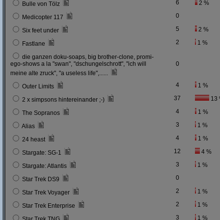
6
2 %
Bulle von Tölz
0
Medicopter 117
5
2 %
Six feet under
2
1 %
Fastlane
die ganzen doku-soaps, big brother-clone, promi-
ego-shows a la "swan", "dschungelschrott", "ich will
0
meine alte zruck", "a useless life",......
4
1 %
Outer Limits
37
13
2 x simpsons hintereinander ;-)
4
1 %
The Sopranos
3
1 %
Alias
4
1 %
24 heast
12
4 %
Stargate: SG-1
3
1 %
Stargate: Atlantis
0
Star Trek DS9
2
1 %
Star Trek Voyager
2
1 %
Star Trek Enterprise
3
1 %
Star Trek TNG