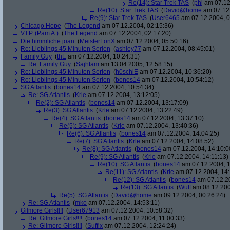
Re(14): Star Trek TAS
(
phj
am 07.12
Re(10): Star Trek TAS
(
David@home
am 07.12.
Re(9): Star Trek TAS
(
User6465
am 07.12.2004, 0
Chicago Hope
(
The Legend
am 07.12.2004, 02:15:36)
V.I.P. (Pam A.)
(
The Legend
am 07.12.2004, 02:17:20)
Die himmliche joan
(
MeisterFonX
am 07.12.2004, 05:50:16)
Re: Lieblings 45 Minuten Serien
(
ashley77
am 07.12.2004, 08:45:01)
Family Guy
(
thE
am 07.12.2004, 10:24:31)
Re: Family Guy
(
Sajhtam
am 13.04.2005, 12:58:15)
Re: Lieblings 45 Minuten Serien
(
h0schiE
am 07.12.2004, 10:36:20)
Re: Lieblings 45 Minuten Serien
(
bones14
am 07.12.2004, 10:54:12)
SG Atlantis
(
bones14
am 07.12.2004, 10:54:34)
Re: SG Atlantis
(
Krle
am 07.12.2004, 13:12:05)
Re(2): SG Atlantis
(
bones14
am 07.12.2004, 13:17:09)
Re(3): SG Atlantis
(
Krle
am 07.12.2004, 13:22:49)
Re(4): SG Atlantis
(
bones14
am 07.12.2004, 13:37:10)
Re(5): SG Atlantis
(
Krle
am 07.12.2004, 13:40:36)
Re(6): SG Atlantis
(
bones14
am 07.12.2004, 14:04:25)
Re(7): SG Atlantis
(
Krle
am 07.12.2004, 14:08:52)
Re(8): SG Atlantis
(
bones14
am 07.12.2004, 14:10:0
Re(9): SG Atlantis
(
Krle
am 07.12.2004, 14:11:13)
Re(10): SG Atlantis
(
bones14
am 07.12.2004, 1
Re(11): SG Atlantis
(
Krle
am 07.12.2004, 14:
Re(12): SG Atlantis
(
bones14
am 07.12.20
Re(13): SG Atlantis
(
Wuff
am 08.12.200
Re(5): SG Atlantis
(
David@home
am 09.12.2004, 00:26:24)
Re: SG Atlantis
(
mko
am 07.12.2004, 14:53:11)
Gilmore Girls!!!!
(
User67913
am 07.12.2004, 10:58:32)
Re: Gilmore Girls!!!!
(
bones14
am 07.12.2004, 11:00:33)
Re: Gilmore Girls!!!!
(
Suffix
am 07.12.2004, 12:24:24)