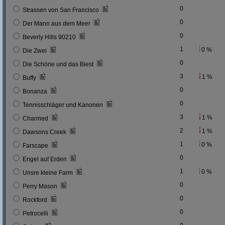
0
Strassen von San Francisco
0
Der Mann aus dem Meer
0
Beverly Hills 90210
1
0 %
Die Zwei
0
Die Schöne und das Biest
3
1 %
Buffy
0
Bonanza
0
Tennisschläger und Kanonen
3
1 %
Charmed
2
1 %
Dawsons Creek
1
0 %
Farscape
0
Engel auf Erden
1
0 %
Unsre kleine Farm
0
Perry Mason
0
Rockford
0
Petrocelli