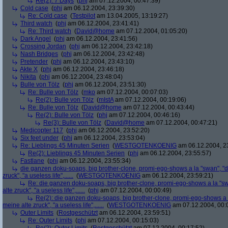
Re(2): 7 Days
(
phj
am 07.12.2004, 00:47:39)
Cold case
(
phj
am 06.12.2004, 23:39:30)
Re: Cold case
(
Testpilot
am 13.04.2005, 13:19:27)
Third watch
(
phj
am 06.12.2004, 23:41:41)
Re: Third watch
(
David@home
am 07.12.2004, 01:05:20)
Dark Angel
(
phj
am 06.12.2004, 23:41:56)
Crossing Jordan
(
phj
am 06.12.2004, 23:42:18)
Nash Bridges
(
phj
am 06.12.2004, 23:42:48)
Pretender
(
phj
am 06.12.2004, 23:43:10)
Akte X
(
phj
am 06.12.2004, 23:46:18)
Nikita
(
phj
am 06.12.2004, 23:48:04)
Bulle von Tölz
(
phj
am 06.12.2004, 23:51:30)
Re: Bulle von Tölz
(
mko
am 07.12.2004, 00:07:03)
Re(2): Bulle von Tölz
(
mIstA
am 07.12.2004, 00:19:06)
Re: Bulle von Tölz
(
David@home
am 07.12.2004, 00:43:44)
Re(2): Bulle von Tölz
(
phj
am 07.12.2004, 00:46:16)
Re(3): Bulle von Tölz
(
David@home
am 07.12.2004, 00:47:21)
Medicopter 117
(
phj
am 06.12.2004, 23:52:20)
Six feet under
(
phj
am 06.12.2004, 23:53:04)
Re: Lieblings 45 Minuten Serien
(
WESTGOTENKOENIG
am 06.12.2004, 2
Re(2): Lieblings 45 Minuten Serien
(
phj
am 06.12.2004, 23:55:57)
Fastlane
(
phj
am 06.12.2004, 23:55:34)
die ganzen doku-soaps, big brother-clone, promi-ego-shows a la "swan", "ds
zruck", "a useless life",......
(
WESTGOTENKOENIG
am 06.12.2004, 23:59:21)
Re: die ganzen doku-soaps, big brother-clone, promi-ego-shows a la "swa
alte zruck", "a useless life",......
(
phj
am 07.12.2004, 00:00:49)
Re(2): die ganzen doku-soaps, big brother-clone, promi-ego-shows a la
meine alte zruck", "a useless life",......
(
WESTGOTENKOENIG
am 07.12.2004, 00:
Outer Limits
(
Rostgeschützt
am 06.12.2004, 23:59:51)
Re: Outer Limits
(
phj
am 07.12.2004, 00:15:03)