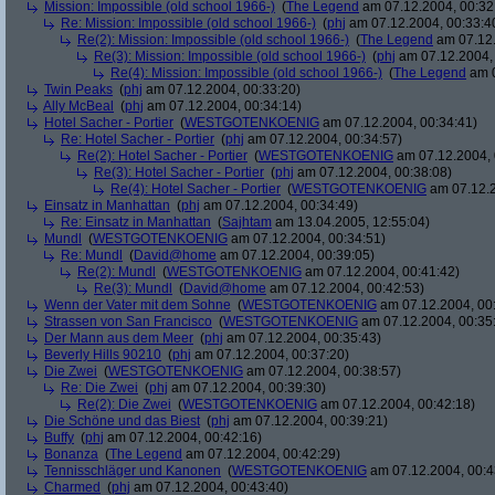
Mission: Impossible (old school 1966-)
(
The Legend
am 07.12.2004, 00:32
Re: Mission: Impossible (old school 1966-)
(
phj
am 07.12.2004, 00:33:4
Re(2): Mission: Impossible (old school 1966-)
(
The Legend
am 07.12.
Re(3): Mission: Impossible (old school 1966-)
(
phj
am 07.12.2004, 
Re(4): Mission: Impossible (old school 1966-)
(
The Legend
am 0
Twin Peaks
(
phj
am 07.12.2004, 00:33:20)
Ally McBeal
(
phj
am 07.12.2004, 00:34:14)
Hotel Sacher - Portier
(
WESTGOTENKOENIG
am 07.12.2004, 00:34:41)
Re: Hotel Sacher - Portier
(
phj
am 07.12.2004, 00:34:57)
Re(2): Hotel Sacher - Portier
(
WESTGOTENKOENIG
am 07.12.2004, 
Re(3): Hotel Sacher - Portier
(
phj
am 07.12.2004, 00:38:08)
Re(4): Hotel Sacher - Portier
(
WESTGOTENKOENIG
am 07.12.2
Einsatz in Manhattan
(
phj
am 07.12.2004, 00:34:49)
Re: Einsatz in Manhattan
(
Sajhtam
am 13.04.2005, 12:55:04)
Mundl
(
WESTGOTENKOENIG
am 07.12.2004, 00:34:51)
Re: Mundl
(
David@home
am 07.12.2004, 00:39:05)
Re(2): Mundl
(
WESTGOTENKOENIG
am 07.12.2004, 00:41:42)
Re(3): Mundl
(
David@home
am 07.12.2004, 00:42:53)
Wenn der Vater mit dem Sohne
(
WESTGOTENKOENIG
am 07.12.2004, 00:
Strassen von San Francisco
(
WESTGOTENKOENIG
am 07.12.2004, 00:35
Der Mann aus dem Meer
(
phj
am 07.12.2004, 00:35:43)
Beverly Hills 90210
(
phj
am 07.12.2004, 00:37:20)
Die Zwei
(
WESTGOTENKOENIG
am 07.12.2004, 00:38:57)
Re: Die Zwei
(
phj
am 07.12.2004, 00:39:30)
Re(2): Die Zwei
(
WESTGOTENKOENIG
am 07.12.2004, 00:42:18)
Die Schöne und das Biest
(
phj
am 07.12.2004, 00:39:21)
Buffy
(
phj
am 07.12.2004, 00:42:16)
Bonanza
(
The Legend
am 07.12.2004, 00:42:29)
Tennisschläger und Kanonen
(
WESTGOTENKOENIG
am 07.12.2004, 00:4
Charmed
(
phj
am 07.12.2004, 00:43:40)