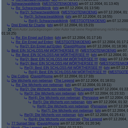
Schwarzwaldklinik
(
WESTGOTENKOENIG
am 07.12.2004, 01:13:40)
Re: Schwarzwaldklinik
(
phj
am 07.12.2004, 01:13:58)
Re(2): Schwarzwaldklinik
(
WESTGOTENKOENIG
am 07.12.2004, 01:
Re(3): Schwarzwaldklinik
(
phj
am 07.12.2004, 01:16:55)
Re(4): Schwarzwaldklinik
(
WESTGOTENKOENIG
am 07.12.2004
Drei Engel für Charlie
(
phj
am 07.12.2004, 01:15:23)
Vom Autor zurückgezogen oder Autor hat seine Registrierung nicht bestätig
01:16:25)
Re: Ein Engel auf Erden
(
phj
am 07.12.2004, 01:17:16)
Re: Ein Engel auf Erden
(
WESTGOTENKOENIG
am 07.12.2004, 01:17:
Re(2): Ein Engel auf Erden
(
David@home
am 07.12.2004, 01:18:36)
Best: EIN SCHLOSS AM WÖRTHERSEE !!!!
(
WESTGOTENKOENIG
am 07.
Re: Best: EIN SCHLOSS AM WÖRTHERSEE !!!!
(
phj
am 07.12.2004, 01:
Re(2): Best: EIN SCHLOSS AM WÖRTHERSEE !!!!
(
mko
am 07.12.200
Re(2): Best: EIN SCHLOSS AM WÖRTHERSEE !!!!
(
WESTGOTENKO
Re(3): Best: EIN SCHLOSS AM WÖRTHERSEE !!!!
(
phj
am 07.12.2
Re(4): Best: EIN SCHLOSS AM WÖRTHERSEE !!!!
(
WESTGOTE
Die Colbys
(
David@home
am 07.12.2004, 01:17:33)
Die Wicherts von nebenan
(
The Legend
am 07.12.2004, 01:18:01)
Re: Die Wicherts von nebenan
(
phj
am 07.12.2004, 01:19:11)
Re(2): Die Wicherts von nebenan
(
The Legend
am 07.12.2004, 01:22
Re(3): Die Wicherts von nebenan
(
phj
am 07.12.2004, 01:23:32)
Re(4): Die Wicherts von nebenan
(
Pervasive
am 07.12.2004, 01
Re(5): Die Wicherts von nebenan
(
phj
am 07.12.2004, 01:32
Re(6): Die Wicherts von nebenan
(
Pervasive
am 07.12.200
Re(7): Die Wicherts von nebenan
(
phj
am 07.12.2004, 
Re(3): Die Wicherts von nebenan
(
phj
am 07.12.2004, 01:25:41)
Re(4): Die Wicherts von nebenan
(
The Legend
am 07.12.2004, 
77 Sunset Strip
(
David@home
am 07.12.2004, 01:20:34)
Monk
(
The Legend
am 07.12.2004, 01:21:51)