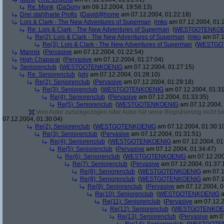
Re: Monk
(
DaSony
am 09.12.2004, 19:56:13)
Drei stahlharte Profis
(
David@home
am 07.12.2004, 01:22:18)
Lois & Clark - The New Adventures of Superman
(
mko
am 07.12.2004, 01:
Re: Lois & Clark - The New Adventures of Superman
(
WESTGOTENKOE
Re(2): Lois & Clark - The New Adventures of Superman
(
mko
am 07.1
Re(3): Lois & Clark - The New Adventures of Superman
(
WESTGO
Mannix
(
Pervasive
am 07.12.2004, 01:22:54)
High Chaparal
(
Pervasive
am 07.12.2004, 01:27:04)
Seniorenclub
(
WESTGOTENKOENIG
am 07.12.2004, 01:27:15)
Re: Seniorenclub
(
phj
am 07.12.2004, 01:28:10)
Re(2): Seniorenclub
(
Pervasive
am 07.12.2004, 01:29:18)
Re(3): Seniorenclub
(
WESTGOTENKOENIG
am 07.12.2004, 01:31
Re(4): Seniorenclub
(
Pervasive
am 07.12.2004, 01:33:35)
Re(5): Seniorenclub
(
WESTGOTENKOENIG
am 07.12.2004, 
Vom Autor zurückgezogen oder Autor hat seine Registrierung nicht bes
07.12.2004, 01:30:04)
Re(2): Seniorenclub
(
WESTGOTENKOENIG
am 07.12.2004, 01:30:1
Re(3): Seniorenclub
(
Pervasive
am 07.12.2004, 01:31:51)
Re(4): Seniorenclub
(
WESTGOTENKOENIG
am 07.12.2004, 01
Re(5): Seniorenclub
(
Pervasive
am 07.12.2004, 01:34:47)
Re(6): Seniorenclub
(
WESTGOTENKOENIG
am 07.12.200
Re(7): Seniorenclub
(
Pervasive
am 07.12.2004, 01:37:
Re(8): Seniorenclub
(
WESTGOTENKOENIG
am 07.1
Re(8): Seniorenclub
(
WESTGOTENKOENIG
am 07.1
Re(9): Seniorenclub
(
Pervasive
am 07.12.2004, 0
Re(10): Seniorenclub
(
WESTGOTENKOENIG
a
Re(11): Seniorenclub
(
Pervasive
am 07.12.2
Re(12): Seniorenclub
(
WESTGOTENKOE
Re(13): Seniorenclub
(
Pervasive
am 07