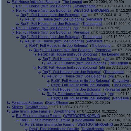
Full House (mitn Joe Bologna)
(
The Legend
am 07.12.2004, 01:29:50)
Re: Full House (mitn Joe Bologna)
(
David@home
am 07.12.2004, 01:30
Re: Full House (mitn Joe Bologna)
(
WESTGOTENKOENIG
am 07.12.200
Re(2): Full House (mitn Joe Bologna)
(
phj
am 07.12.2004, 01:31:17)
Re(3): Full House (mitn Joe Bologna)
(
Pervasive
am 07.12.2004, 0
Re(2): Full House (mitn Joe Bologna)
(
The Legend
am 07.12.2004, 0
Re: Full House (mitn Joe Bologna)
(
phj
am 07.12.2004, 01:30:56)
Re: Full House (mitn Joe Bologna)
(
Pervasive
am 07.12.2004, 01:32:14
Re(2): Full House (mitn Joe Bologna)
(
The Legend
am 07.12.2004, 0
Re(3): Full House (mitn Joe Bologna)
(
Pervasive
am 07.12.2004, 0
Re(4): Full House (mitn Joe Bologna)
(
The Legend
am 07.12.20
Re(5): Full House (mitn Joe Bologna)
(
Pervasive
am 07.12.20
Re(6): Full House (mitn Joe Bologna)
(
The Legend
am 07.
Re(7): Full House (mitn Joe Bologna)
(
phj
am 07.12.200
Re(8): Full House (mitn Joe Bologna)
(
The Legend
a
Re(6): Full House (mitn Joe Bologna)
(
phj
am 07.12.2004,
Re(7): Full House (mitn Joe Bologna)
(
The Legend
am 0
Re(8): Full House (mitn Joe Bologna)
(
phj
am 07.12.
Re(9): Full House (mitn Joe Bologna)
(
Pervasive
a
Re(9): Full House (mitn Joe Bologna)
(
The Legen
Re(7): Full House (mitn Joe Bologna)
(
Pervasive
am 07.
Re(8): Full House (mitn Joe Bologna)
(
phj
am 07.12.
Re(9): Full House (mitn Joe Bologna)
(
Pervasive
a
Forsthaus Falkenau
(
David@home
am 07.12.2004, 01:29:56)
Sliders
(
David@home
am 07.12.2004, 01:31:17)
Eine himmlische Familie
(
David@home
am 07.12.2004, 01:32:25)
Re: Eine himmlische Familie
(
WESTGOTENKOENIG
am 07.12.2004, 01
Re(2): Eine himmlische Familie
(
David@home
am 07.12.2004, 01:34
Re(3): Eine himmlische Familie
(
WESTGOTENKOENIG
am 07.12.2
Re(4): Eine himmlische Familie
(
David@home
am 07.12.2004, 