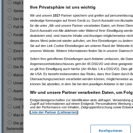
0
High Chaparal
Ihre Privatsphäre ist uns wichtig
0
Seniorenclub
Wir und unsere
1017
-Partner speichern und greifen auf personenbezo
0
Der Kopfgeldjäger (mit Steve McQueen)
eindeutige Kennungen auf Ihrem Gerät zu. Durch Auswahl von Akzeptier
für die unter „Wir und unsere Partner verarbeiten Daten, um Ihnen Dien
0
Full House (mitn Joe Bologna)
Durch Auswahl von Alle ablehnen oder Widerruf Ihrer Einwilligung werde
0
Forsthaus Falkenau
deaktiviert sind, sind manche Inhalte und Anzeigen möglicherweise nicht
dieses Menü jederzeit wieder aufrufen, um Ihre Einstellungen zu ändern 
1
0 %
Sliders
Sie auf den Link Cookie-Einstellungen am unteren Rand der Webseite kli
1
0 %
unseres Website. Weitere Informationen finden Sie in unserer Datensch
Eine himmlische Familie
0
Sofern Ihre getroffenen Einstellungen auch Anbieter umfassen, die Daten
NYPD Blue
Angemessenheitsbeschlusses gem Art 45 DSGVO und ohne geeignete G
0
Die Rettungsflieger
so gilt Ihre Einwilligung auch hierfür (Art 49 Abs 1 lit a DSGVO). Dies gi
die USA. Es besteht insbesondere das Risiko, dass Ihre Daten durch B
9
3 %
Malcom
Überwachungszwecken verarbeitet werden können, möglicherweise auc
0
Unser Charly
können Sie abstellen, in dem Sie bei dem jeweiligen Anbieter in der Liste
0
Alarm für Cobra 11
Wir und unsere Partner verarbeiten Daten, um Folg
3
1 %
Desperate Housewives
Endgeräteeigenschaften zur Identifikation aktiv abfragen. Verwendung 
Zugriff auf Informationen auf einem Endgerät. Personalisierte Werbung
7
3 %
Lost
und der Performance von Inhalten, Zielgruppenforschung sowie Entwic
Liste der Partner (Lieferanten)
1
0 %
Max Headroom
Die grüne Hornisse (Bruce Lee´s erste
0
Serienrolle...)
Konfigurieren