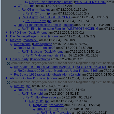
Re(5): Eine himmlische Familie
(
WESTGOTENKOENIG
am 07
OT grrrr
(
phj
am 07.12.2004, 01:35:20)
Re: OT grrrr
(
kaukus
am 07.12.2004, 01:36:10)
Re(2): OT grrrr
(
phj
am 07.12.2004, 01:36:24)
Re: OT grrrr
(
WESTGOTENKOENIG
am 07.12.2004, 01:36:57)
Re(2): OT grrrr
(
phj
am 07.12.2004, 01:38:15)
Re(2): Eine himmlische Familie
(
kaukus
am 07.12.2004, 01:35:39)
Re(3): Eine himmlische Familie
(
WESTGOTENKOENIG
am 07.12.2
NYPD Blue
(
David@home
am 07.12.2004, 01:35:01)
Die Rettungsflieger
(
David@home
am 07.12.2004, 01:39:27)
Malcom
(
monster23
am 07.12.2004, 01:43:02)
Re: Malcom
(
David@home
am 07.12.2004, 01:43:57)
Re(2): Malcom
(
monster23
am 07.12.2004, 01:50:28)
Re(3): Malcom
(
David@home
am 07.12.2004, 01:51:11)
Re(4): Malcom
(
monster23
am 07.12.2004, 01:52:58)
Unser Charly
(
David@home
am 07.12.2004, 01:47:13)
Vom Autor zurückgezogen oder Autor hat seine Registrierung nicht bestätig
Re: Space 1999 (a.k.a. Mondbasis Alpha 1)
(
WESTGOTENKOENIG
am 0
Re(2): Space 1999 (a.k.a. Mondbasis Alpha 1)
(
User6465
am 07.12.2
Re: Space 1999 (a.k.a. Mondbasis Alpha 1)
(
phj
am 07.12.2004, 01:50:
Alarm für Cobra 11
(
David@home
am 07.12.2004, 01:49:42)
Vom Autor zurückgezogen oder Autor hat seine Registrierung nicht bestätig
Re: Ufo
(
phj
am 07.12.2004, 01:50:38)
Re(2): Ufo
(
Pervasive
am 07.12.2004, 01:51:43)
Re(3): Ufo
(
phj
am 07.12.2004, 01:52:14)
Re(4): Ufo
(
Pervasive
am 07.12.2004, 01:53:27)
Re(5): Ufo
(
phj
am 07.12.2004, 01:54:16)
Re(6): Ufo
(
Pervasive
am 07.12.2004, 01:55:24)
Re(7): Ufo
(
phj
am 07.12.2004, 01:58:08)
Re(8): Ufo
(
Pervasive
am 07.12.2004, 01:59:11)