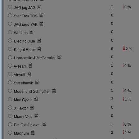
1
0 %
JAG jag JAG
0
Star Trek TOS
0
JAG jagd YAK
0
Waltons
0
Electric Blue
6
2 %
Knight Rider
0
Hardcastle & McCormick
1
0 %
A-Team
0
Airwolf
0
Streethawk
1
0 %
Model und Schnüffler
3
1 %
Mac Gyver
0
X Faktor
0
Miami Vice
1
0 %
Ein Fall für zwei
2
1 %
Magnum