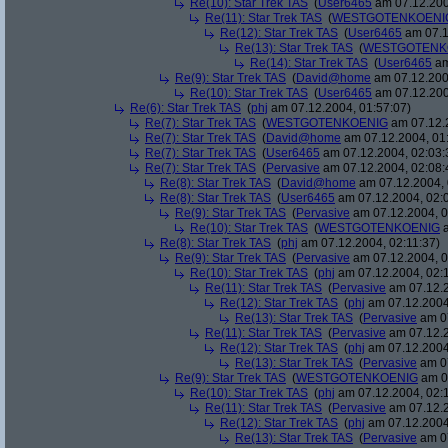
Re(10): Star Trek TAS
(
User6465
am 07.12.200
Re(11): Star Trek TAS
(
WESTGOTENKOENI
Re(12): Star Trek TAS
(
User6465
am 07.1
Re(13): Star Trek TAS
(
WESTGOTENK
Re(14): Star Trek TAS
(
User6465
am
Re(9): Star Trek TAS
(
David@home
am 07.12.200
Re(10): Star Trek TAS
(
User6465
am 07.12.200
Re(6): Star Trek TAS
(
phj
am 07.12.2004, 01:57:07)
Re(7): Star Trek TAS
(
WESTGOTENKOENIG
am 07.12.2
Re(7): Star Trek TAS
(
David@home
am 07.12.2004, 01
Re(7): Star Trek TAS
(
User6465
am 07.12.2004, 02:03:
Re(7): Star Trek TAS
(
Pervasive
am 07.12.2004, 02:08:
Re(8): Star Trek TAS
(
David@home
am 07.12.2004, 
Re(8): Star Trek TAS
(
User6465
am 07.12.2004, 02:
Re(9): Star Trek TAS
(
Pervasive
am 07.12.2004, 0
Re(10): Star Trek TAS
(
WESTGOTENKOENIG
a
Re(8): Star Trek TAS
(
phj
am 07.12.2004, 02:11:37)
Re(9): Star Trek TAS
(
Pervasive
am 07.12.2004, 0
Re(10): Star Trek TAS
(
phj
am 07.12.2004, 02:
Re(11): Star Trek TAS
(
Pervasive
am 07.12.2
Re(12): Star Trek TAS
(
phj
am 07.12.2004
Re(13): Star Trek TAS
(
Pervasive
am 07
Re(11): Star Trek TAS
(
Pervasive
am 07.12.2
Re(12): Star Trek TAS
(
phj
am 07.12.2004
Re(13): Star Trek TAS
(
Pervasive
am 07
Re(9): Star Trek TAS
(
WESTGOTENKOENIG
am 07
Re(10): Star Trek TAS
(
phj
am 07.12.2004, 02:
Re(11): Star Trek TAS
(
Pervasive
am 07.12.2
Re(12): Star Trek TAS
(
phj
am 07.12.2004
Re(13): Star Trek TAS
(
Pervasive
am 07