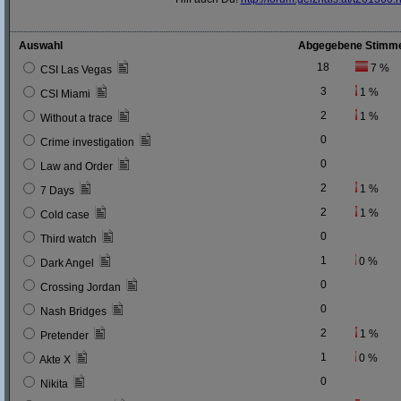
Auswahl
Abgegebene Stimm
18
7 %
CSI Las Vegas
3
1 %
CSI Miami
2
1 %
Without a trace
0
Crime investigation
0
Law and Order
2
1 %
7 Days
2
1 %
Cold case
0
Third watch
1
0 %
Dark Angel
0
Crossing Jordan
0
Nash Bridges
2
1 %
Pretender
1
0 %
Akte X
0
Nikita