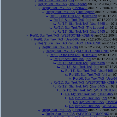
Re(7): Star Trek TAS
(
phj
am 07.12.2004, 01:56:17)
Re(7): Star Trek TAS
(
The Legend
am 07.12.2004, 01:5
Re(8): Star Trek TAS
(
User6465
am 07.12.2004, 01:
Re(9): Star Trek TAS
(
The Legend
am 07.12.2004,
Re(10): Star Trek TAS
(
User6465
am 07.12.200
Re(11): Star Trek TAS
(
phj
am 07.12.2004, 0
Re(12): Star Trek TAS
(
User6465
am 07.1
Re(11): Star Trek TAS
(
The Legend
am 07.12
Re(12): Star Trek TAS
(
User6465
am 07.1
Re(5): Star Trek TAS
(
WESTGOTENKOENIG
am 07.12.2004, 
Re(6): Star Trek TAS
(
User6465
am 07.12.2004, 01:56:44)
Re(7): Star Trek TAS
(
WESTGOTENKOENIG
am 07.12.2
Re(8): Star Trek TAS
(
phj
am 07.12.2004, 01:58:40)
Re(9): Star Trek TAS
(
WESTGOTENKOENIG
am 07
Re(10): Star Trek TAS
(
User6465
am 07.12.200
Re(11): Star Trek TAS
(
phj
am 07.12.2004, 0
Re(12): Star Trek TAS
(
User6465
am 07.1
Re(13): Star Trek TAS
(
phj
am 07.12.20
Re(14): Star Trek TAS
(
User6465
am
Re(15): Star Trek TAS
(
phj
am 07.
Re(16): Star Trek TAS
(
User6
Re(11): Star Trek TAS
(
WESTGOTENKOENI
Re(12): Star Trek TAS
(
User6465
am 07.1
Re(13): Star Trek TAS
(
WESTGOTENK
Re(14): Star Trek TAS
(
User6465
am
Re(15): Star Trek TAS
(
phj
am 07.
Re(16): Star Trek TAS
(
User6
Re(15): Star Trek TAS
(
WESTGO
Re(8): Star Trek TAS
(
User6465
am 07.12.2004, 02:
Re(9): Star Trek TAS
(
WESTGOTENKOENIG
am 07