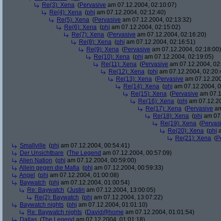
Re(3): Xena
(
Pervasive
am 07.12.2004, 02:10:07)
Re(4): Xena
(
phj
am 07.12.2004, 02:12:40)
Re(5): Xena
(
Pervasive
am 07.12.2004, 02:13:32)
Re(6): Xena
(
phj
am 07.12.2004, 02:15:02)
Re(7): Xena
(
Pervasive
am 07.12.2004, 02:16:20)
Re(8): Xena
(
phj
am 07.12.2004, 02:16:51)
Re(9): Xena
(
Pervasive
am 07.12.2004, 02:18:00)
Re(10): Xena
(
phj
am 07.12.2004, 02:19:05)
Re(11): Xena
(
Pervasive
am 07.12.2004, 02
Re(12): Xena
(
phj
am 07.12.2004, 02:20:
Re(13): Xena
(
Pervasive
am 07.12.200
Re(14): Xena
(
phj
am 07.12.2004, 0
Re(15): Xena
(
Pervasive
am 07.1
Re(16): Xena
(
phj
am 07.12.20
Re(17): Xena
(
Pervasive
am
Re(18): Xena
(
phj
am 07.
Re(19): Xena
(
Pervas
Re(20): Xena
(
phj
a
Re(21): Xena
(
P
Smallville
(
phj
am 07.12.2004, 00:54:41)
Der Unsichtbare
(
The Legend
am 07.12.2004, 00:57:09)
Alien Nation
(
phj
am 07.12.2004, 00:59:00)
Allein gegen die Mafia
(
phj
am 07.12.2004, 00:59:33)
Angel
(
phj
am 07.12.2004, 01:00:08)
Baywatch
(
phj
am 07.12.2004, 01:00:54)
Re: Baywatch
(
Justin
am 07.12.2004, 13:00:05)
Re(2): Baywatch
(
phj
am 07.12.2004, 13:07:22)
Baywatch nights
(
phj
am 07.12.2004, 01:01:10)
Re: Baywatch nights
(
David@home
am 07.12.2004, 01:01:54)
Dallas
(
The Legend
am 07.12.2004, 01:01:18)