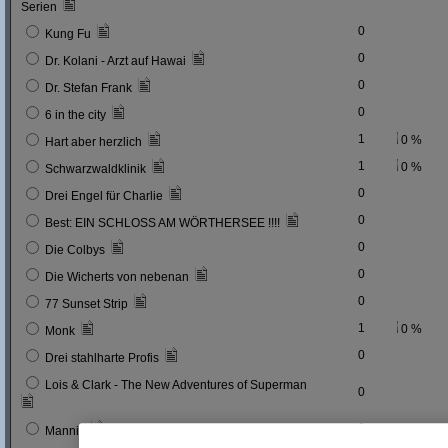
Serien
0
Kung Fu
0
Dr. Kolani - Arzt auf Hawai
0
Dr. Stefan Frank
0
6 in the city
1
0 %
Hart aber herzlich
1
0 %
Schwarzwaldklinik
0
Drei Engel für Charlie
0
Best: EIN SCHLOSS AM WÖRTHERSEE !!!!
0
Die Colbys
0
Die Wicherts von nebenan
0
77 Sunset Strip
1
0 %
Monk
0
Drei stahlharte Profis
Lois & Clark - The New Adventures of Superman
0
0
Mannix