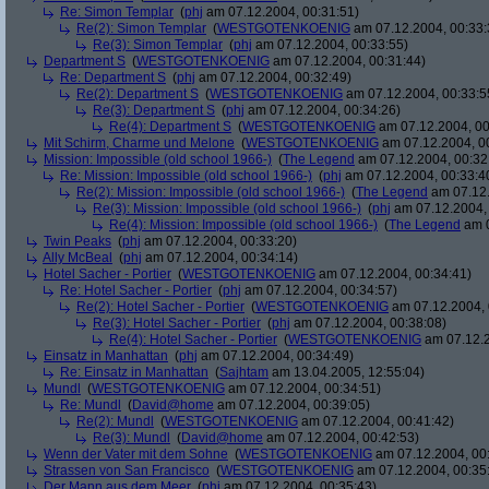
Re: Simon Templar
(
phj
am 07.12.2004, 00:31:51)
Re(2): Simon Templar
(
WESTGOTENKOENIG
am 07.12.2004, 00:33:
Re(3): Simon Templar
(
phj
am 07.12.2004, 00:33:55)
Department S
(
WESTGOTENKOENIG
am 07.12.2004, 00:31:44)
Re: Department S
(
phj
am 07.12.2004, 00:32:49)
Re(2): Department S
(
WESTGOTENKOENIG
am 07.12.2004, 00:33:5
Re(3): Department S
(
phj
am 07.12.2004, 00:34:26)
Re(4): Department S
(
WESTGOTENKOENIG
am 07.12.2004, 00
Mit Schirm, Charme und Melone
(
WESTGOTENKOENIG
am 07.12.2004, 0
Mission: Impossible (old school 1966-)
(
The Legend
am 07.12.2004, 00:32
Re: Mission: Impossible (old school 1966-)
(
phj
am 07.12.2004, 00:33:4
Re(2): Mission: Impossible (old school 1966-)
(
The Legend
am 07.12.
Re(3): Mission: Impossible (old school 1966-)
(
phj
am 07.12.2004, 
Re(4): Mission: Impossible (old school 1966-)
(
The Legend
am 0
Twin Peaks
(
phj
am 07.12.2004, 00:33:20)
Ally McBeal
(
phj
am 07.12.2004, 00:34:14)
Hotel Sacher - Portier
(
WESTGOTENKOENIG
am 07.12.2004, 00:34:41)
Re: Hotel Sacher - Portier
(
phj
am 07.12.2004, 00:34:57)
Re(2): Hotel Sacher - Portier
(
WESTGOTENKOENIG
am 07.12.2004, 
Re(3): Hotel Sacher - Portier
(
phj
am 07.12.2004, 00:38:08)
Re(4): Hotel Sacher - Portier
(
WESTGOTENKOENIG
am 07.12.2
Einsatz in Manhattan
(
phj
am 07.12.2004, 00:34:49)
Re: Einsatz in Manhattan
(
Sajhtam
am 13.04.2005, 12:55:04)
Mundl
(
WESTGOTENKOENIG
am 07.12.2004, 00:34:51)
Re: Mundl
(
David@home
am 07.12.2004, 00:39:05)
Re(2): Mundl
(
WESTGOTENKOENIG
am 07.12.2004, 00:41:42)
Re(3): Mundl
(
David@home
am 07.12.2004, 00:42:53)
Wenn der Vater mit dem Sohne
(
WESTGOTENKOENIG
am 07.12.2004, 00:
Strassen von San Francisco
(
WESTGOTENKOENIG
am 07.12.2004, 00:35
Der Mann aus dem Meer
(
phj
am 07.12.2004, 00:35:43)