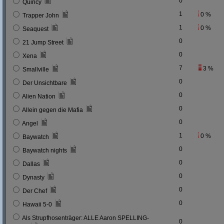
0
Quincy
1
0 %
Trapper John
1
0 %
Seaquest
0
21 Jump Street
0
Xena
7
3 %
Smallville
0
Der Unsichtbare
0
Alien Nation
0
Allein gegen die Mafia
0
Angel
1
0 %
Baywatch
0
Baywatch nights
0
Dallas
0
Dynasty
0
Der Chef
0
Hawaii 5-0
Als Strupfhosenträger: ALLE Aaron SPELLING-
0