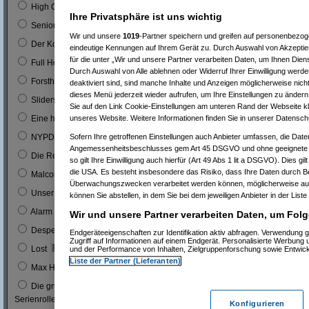
0
High Chaparal
Ihre Privatsphäre ist uns wichtig
0
Seniorenclub
Wir und unsere
1019
-Partner speichern und greifen auf personenbezo
0
Der Kopfgeldjäger (mit Steve McQueen)
eindeutige Kennungen auf Ihrem Gerät zu. Durch Auswahl von Akzeptier
für die unter „Wir und unsere Partner verarbeiten Daten, um Ihnen Dien
0
Full House (mitn Joe Bologna)
Durch Auswahl von Alle ablehnen oder Widerruf Ihrer Einwilligung werde
0
Forsthaus Falkenau
deaktiviert sind, sind manche Inhalte und Anzeigen möglicherweise nicht
dieses Menü jederzeit wieder aufrufen, um Ihre Einstellungen zu ändern 
1
0 %
Sliders
Sie auf den Link Cookie-Einstellungen am unteren Rand der Webseite kli
1
0 %
unseres Website. Weitere Informationen finden Sie in unserer Datensch
Eine himmlische Familie
0
Sofern Ihre getroffenen Einstellungen auch Anbieter umfassen, die Daten
NYPD Blue
Angemessenheitsbeschlusses gem Art 45 DSGVO und ohne geeignete G
0
Die Rettungsflieger
so gilt Ihre Einwilligung auch hierfür (Art 49 Abs 1 lit a DSGVO). Dies gi
die USA. Es besteht insbesondere das Risiko, dass Ihre Daten durch B
9
3 %
Malcom
Überwachungszwecken verarbeitet werden können, möglicherweise auc
0
Unser Charly
können Sie abstellen, in dem Sie bei dem jeweiligen Anbieter in der Liste
0
Alarm für Cobra 11
Wir und unsere Partner verarbeiten Daten, um Folg
3
1 %
Desperate Housewives
Endgeräteeigenschaften zur Identifikation aktiv abfragen. Verwendung 
Zugriff auf Informationen auf einem Endgerät. Personalisierte Werbung
7
3 %
Lost
und der Performance von Inhalten, Zielgruppenforschung sowie Entwic
Liste der Partner (Lieferanten)
1
0 %
Max Headroom
Die grüne Hornisse (Bruce Lee´s erste
0
Serienrolle...)
Konfigurieren