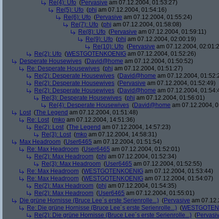
Re(4): Ufo
(
Pervasive
am 07.12.2004, 01:53:27)
Re(5): Ufo
(
phj
am 07.12.2004, 01:54:16)
Re(6): Ufo
(
Pervasive
am 07.12.2004, 01:55:24)
Re(7): Ufo
(
phj
am 07.12.2004, 01:58:08)
Re(8): Ufo
(
Pervasive
am 07.12.2004, 01:59:11)
Re(9): Ufo
(
phj
am 07.12.2004, 02:00:19)
Re(10): Ufo
(
Pervasive
am 07.12.2004, 02:01:
Re(2): Ufo
(
WESTGOTENKOENIG
am 07.12.2004, 01:52:26)
Desperate Housewives
(
David@home
am 07.12.2004, 01:50:52)
Re: Desperate Housewives
(
phj
am 07.12.2004, 01:51:27)
Re(2): Desperate Housewives
(
David@home
am 07.12.2004, 01:52:
Re(2): Desperate Housewives
(
Pervasive
am 07.12.2004, 01:52:49)
Re(2): Desperate Housewives
(
David@home
am 07.12.2004, 01:54:
Re(3): Desperate Housewives
(
phj
am 07.12.2004, 01:56:01)
Re(4): Desperate Housewives
(
David@home
am 07.12.2004, 0
Lost
(
The Legend
am 07.12.2004, 01:51:48)
Re: Lost
(
mko
am 07.12.2004, 14:51:36)
Re(2): Lost
(
The Legend
am 07.12.2004, 14:57:23)
Re(3): Lost
(
mko
am 07.12.2004, 14:58:31)
Max Headroom
(
User6465
am 07.12.2004, 01:51:54)
Re: Max Headroom
(
User6465
am 07.12.2004, 01:52:01)
Re(2): Max Headroom
(
phj
am 07.12.2004, 01:52:34)
Re(3): Max Headroom
(
User6465
am 07.12.2004, 01:52:55)
Re: Max Headroom
(
WESTGOTENKOENIG
am 07.12.2004, 01:53:44)
Re: Max Headroom
(
WESTGOTENKOENIG
am 07.12.2004, 01:54:07)
Re(2): Max Headroom
(
phj
am 07.12.2004, 01:54:35)
Re(2): Max Headroom
(
User6465
am 07.12.2004, 01:55:01)
Die grüne Hornisse (Bruce Lee´s erste Serienrolle...)
(
Pervasive
am 07.12.
Re: Die grüne Hornisse (Bruce Lee´s erste Serienrolle...)
(
WESTGOTEN
Re(2): Die grüne Hornisse (Bruce Lee´s erste Serienrolle...)
(
Pervasi