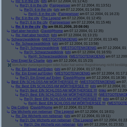
Re: 6 in the city
(
phj
am 07.12.2004, 01:12:42)
Re(2): 6 in the city
(
Fairgewisser
am 07.12.2004, 01:13:51)
Re(3): 6 in the city
(
phj
am 07.12.2004, 01:14:09)
Re(4): 6 in the city
(
Fairgewisser
am 07.12.2004, 01:16:23)
Re: 6 in the city
(
The Legend
am 07.12.2004, 01:12:45)
Re(2): 6 in the city
(
Fairgewisser
am 07.12.2004, 01:15:46)
Re: 6 in the city
(
flo
am 08.01.2006, 20:08:06)
Hart aber herzlich
(
David@home
am 07.12.2004, 01:12:35)
Re: Hart aber herzlich
(
phj
am 07.12.2004, 01:13:15)
Schwarzwaldklinik
(
WESTGOTENKOENIG
am 07.12.2004, 01:13:40)
Re: Schwarzwaldklinik
(
phj
am 07.12.2004, 01:13:58)
Re(2): Schwarzwaldklinik
(
WESTGOTENKOENIG
am 07.12.2004, 01:
Re(3): Schwarzwaldklinik
(
phj
am 07.12.2004, 01:16:55)
Re(4): Schwarzwaldklinik
(
WESTGOTENKOENIG
am 07.12.2004
Drei Engel für Charlie
(
phj
am 07.12.2004, 01:15:23)
Vom Autor zurückgezogen oder Autor hat seine Registrierung nicht bestätig
Re: Ein Engel auf Erden
(
phj
am 07.12.2004, 01:17:16)
Re: Ein Engel auf Erden
(
WESTGOTENKOENIG
am 07.12.2004, 01:17:
Re(2): Ein Engel auf Erden
(
David@home
am 07.12.2004, 01:18:36)
Best: EIN SCHLOSS AM WÖRTHERSEE !!!!
(
WESTGOTENKOENIG
am 07.
Re: Best: EIN SCHLOSS AM WÖRTHERSEE !!!!
(
phj
am 07.12.2004, 01:
Re(2): Best: EIN SCHLOSS AM WÖRTHERSEE !!!!
(
mko
am 07.12.200
Re(2): Best: EIN SCHLOSS AM WÖRTHERSEE !!!!
(
WESTGOTENKO
Re(3): Best: EIN SCHLOSS AM WÖRTHERSEE !!!!
(
phj
am 07.12.2
Re(4): Best: EIN SCHLOSS AM WÖRTHERSEE !!!!
(
WESTGOTE
Die Colbys
(
David@home
am 07.12.2004, 01:17:33)
Die Wicherts von nebenan
(
The Legend
am 07.12.2004, 01:18:01)
Re: Die Wicherts von nebenan
(
phj
am 07.12.2004, 01:19:11)
Re(2): Die Wicherts von nebenan
(
The Legend
am 07.12.2004, 01:22
Re(3): Die Wicherts von nebenan
(
phj
am 07.12.2004, 01:23:32)