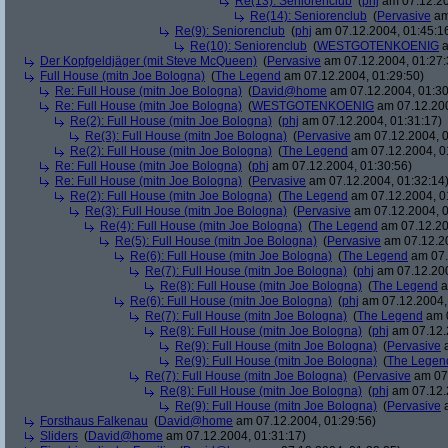
Re(13): Seniorenclub
(
phj
am 07.12.20
Re(14): Seniorenclub
(
Pervasive
am
Re(9): Seniorenclub
(
phj
am 07.12.2004, 01:45:1
Re(10): Seniorenclub
(
WESTGOTENKOENIG
a
Der Kopfgeldjäger (mit Steve McQueen)
(
Pervasive
am 07.12.2004, 01:27:
Full House (mitn Joe Bologna)
(
The Legend
am 07.12.2004, 01:29:50)
Re: Full House (mitn Joe Bologna)
(
David@home
am 07.12.2004, 01:30
Re: Full House (mitn Joe Bologna)
(
WESTGOTENKOENIG
am 07.12.200
Re(2): Full House (mitn Joe Bologna)
(
phj
am 07.12.2004, 01:31:17)
Re(3): Full House (mitn Joe Bologna)
(
Pervasive
am 07.12.2004, 0
Re(2): Full House (mitn Joe Bologna)
(
The Legend
am 07.12.2004, 0
Re: Full House (mitn Joe Bologna)
(
phj
am 07.12.2004, 01:30:56)
Re: Full House (mitn Joe Bologna)
(
Pervasive
am 07.12.2004, 01:32:14
Re(2): Full House (mitn Joe Bologna)
(
The Legend
am 07.12.2004, 0
Re(3): Full House (mitn Joe Bologna)
(
Pervasive
am 07.12.2004, 0
Re(4): Full House (mitn Joe Bologna)
(
The Legend
am 07.12.20
Re(5): Full House (mitn Joe Bologna)
(
Pervasive
am 07.12.20
Re(6): Full House (mitn Joe Bologna)
(
The Legend
am 07.
Re(7): Full House (mitn Joe Bologna)
(
phj
am 07.12.200
Re(8): Full House (mitn Joe Bologna)
(
The Legend
a
Re(6): Full House (mitn Joe Bologna)
(
phj
am 07.12.2004,
Re(7): Full House (mitn Joe Bologna)
(
The Legend
am 0
Re(8): Full House (mitn Joe Bologna)
(
phj
am 07.12.
Re(9): Full House (mitn Joe Bologna)
(
Pervasive
a
Re(9): Full House (mitn Joe Bologna)
(
The Legen
Re(7): Full House (mitn Joe Bologna)
(
Pervasive
am 07.
Re(8): Full House (mitn Joe Bologna)
(
phj
am 07.12.
Re(9): Full House (mitn Joe Bologna)
(
Pervasive
a
Forsthaus Falkenau
(
David@home
am 07.12.2004, 01:29:56)
Sliders
(
David@home
am 07.12.2004, 01:31:17)