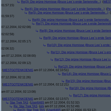
Re(3): Die grüne Hornisse (Bruce Lee´s erste Serienrolle...)
(
WES
01:57:15)
Re(4): Die grüne Hornisse (Bruce Lee´s erste Serienrolle...)
(
Pe
Re(5): Die grüne Hornisse (Bruce Lee´s erste Serienrolle...)
(
01:59:37)
Re(6): Die grüne Hornisse (Bruce Lee´s erste Serienrolle...
Re(7): Die grüne Hornisse (Bruce Lee´s erste Serienrolle
07.12.2004, 02:02:08)
Re(8): Die grüne Hornisse (Bruce Lee´s erste Serienro
02:02:58)
Re(9): Die grüne Hornisse (Bruce Lee´s erste Serie
07.12.2004, 02:05:17)
Re(10): Die grüne Hornisse (Bruce Lee´s erste S
02:06:32)
Re(11): Die grüne Hornisse (Bruce Lee´s erste
am 07.12.2004, 02:08:00)
Re(12): Die grüne Hornisse (Bruce Lee´s er
07.12.2004, 02:09:12)
Re(13): Die grüne Hornisse (Bruce Lee´s
(
WESTGOTENKOENIG
am 07.12.2004, 02:10:51)
Re(14): Die grüne Hornisse (Bruce Le
07.12.2004, 02:11:26)
Re(15): Die grüne Hornisse (Bruce
(
WESTGOTENKOENIG
am 07.12.2004, 02:12:21)
Re(16): Die grüne Hornisse (Bru
am 07.12.2004, 02:13:08)
Re(17): Die grüne Hornisse (
(
WESTGOTENKOENIG
am 07.12.2004, 02:13:57)
Star Trek TAS
(
User6465
am 07.12.2004, 01:52:32)
Re: Star Trek TAS
(
phj
am 07.12.2004, 01:52:49)
Re(2): Star Trek TAS
(
User6465
am 07.12.2004, 01:53:12)