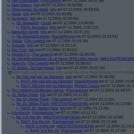
Der Unsichtbare
(
The Legend
am 07.12.2004, 00:57:09)
Alien Nation
(
phj
am 07.12.2004, 00:59:00)
Allein gegen die Mafia
(
phj
am 07.12.2004, 00:59:33)
Angel
(
phj
am 07.12.2004, 01:00:08)
Baywatch
(
phj
am 07.12.2004, 01:00:54)
Re: Baywatch
(
Justin
am 07.12.2004, 13:00:05)
Re(2): Baywatch
(
phj
am 07.12.2004, 13:07:22)
Baywatch nights
(
phj
am 07.12.2004, 01:01:10)
Re: Baywatch nights
(
David@home
am 07.12.2004, 01:01:54)
Dallas
(
The Legend
am 07.12.2004, 01:01:18)
Dynasty
(
phj
am 07.12.2004, 01:02:14)
Der Chef
(
phj
am 07.12.2004, 01:03:52)
Hawaii 5-0
(
The Legend
am 07.12.2004, 01:04:26)
Als Strupfhosenträger: ALLE Aaron SPELLING-Serien
(
WESTGOTENKOEN
Kung Fu
(
The Legend
am 07.12.2004, 01:06:01)
Dr. Kolani - Arzt auf Hawai
(
phj
am 07.12.2004, 01:07:24)
Vom Autor zurückgezogen oder Autor hat seine Registrierung nicht bestätig
Re: Hör mal wer da Hämmert
(
phj
am 07.12.2004, 01:08:58)
Re(2): Hör mal wer da Hämmert
(
David@home
am 07.12.2004, 01:09
Re(2): Hör mal wer da Hämmert
(
Robert Craven
am 07.12.2004, 01:1
Re: Lieblings 45 Minuten Serien
(
Fairgewisser
am 07.12.2004, 01:08:57)
Dr. Stefan Frank
(
phj
am 07.12.2004, 01:11:02)
Re: Dr. Stefan Frank
(
The Legend
am 07.12.2004, 01:11:51)
Re: Dr. Stefan Frank
(
WESTGOTENKOENIG
am 07.12.2004, 01:13:08)
Re(2): Dr. Stefan Frank
(
phj
am 07.12.2004, 01:13:48)
6 in the city
(
Fairgewisser
am 07.12.2004, 01:11:31)
Re: 6 in the city
(
WESTGOTENKOENIG
am 07.12.2004, 01:12:00)
Re(2): 6 in the city
(
Fairgewisser
am 07.12.2004, 01:12:48)
Re(3): 6 in the city
(
WESTGOTENKOENIG
am 07.12.2004, 01:14:1
Re(4): 6 in the city
(
Fairgewisser
am 07.12.2004, 01:17:26)