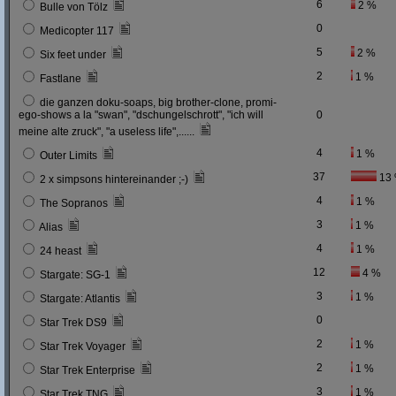
6
2 %
Bulle von Tölz
0
Medicopter 117
5
2 %
Six feet under
2
1 %
Fastlane
die ganzen doku-soaps, big brother-clone, promi-
ego-shows a la "swan", "dschungelschrott", "ich will
0
meine alte zruck", "a useless life",......
4
1 %
Outer Limits
37
13
2 x simpsons hintereinander ;-)
4
1 %
The Sopranos
3
1 %
Alias
4
1 %
24 heast
12
4 %
Stargate: SG-1
3
1 %
Stargate: Atlantis
0
Star Trek DS9
2
1 %
Star Trek Voyager
2
1 %
Star Trek Enterprise
3
1 %
Star Trek TNG