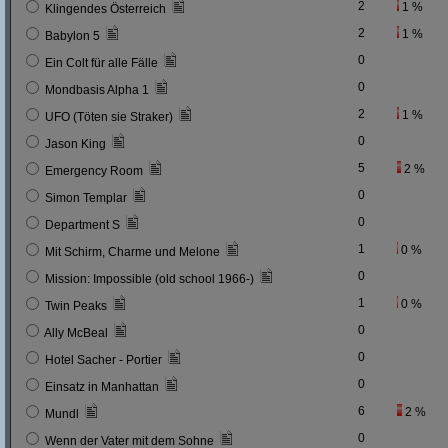
2
1 %
Klingendes Österreich
2
1 %
Babylon 5
0
Ein Colt für alle Fälle
0
Mondbasis Alpha 1
2
1 %
UFO (Töten sie Straker)
0
Jason King
5
2 %
Emergency Room
0
Simon Templar
0
Department S
1
0 %
Mit Schirm, Charme und Melone
0
Mission: Impossible (old school 1966-)
1
0 %
Twin Peaks
0
Ally McBeal
0
Hotel Sacher - Portier
0
Einsatz in Manhattan
6
2 %
Mundl
0
Wenn der Vater mit dem Sohne