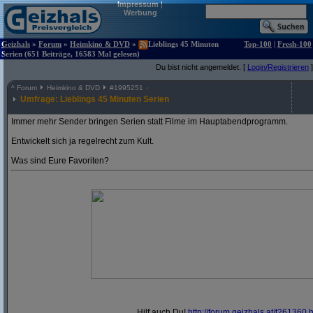
Impressum
|
Werbung
Geizhals
»
Forum
»
Heimkino & DVD
»
Lieblings 45 Minuten
Top-100
|
Fresh-100
Serien (651 Beiträge, 16583 Mal gelesen)
Du bist nicht angemeldet. [
Login/Registrieren
]
^
Forum
Heimkino & DVD
#
1995251
Umfrage: Lieblings 45 Minuten Serien
Immer mehr Sender bringen Serien statt Filme im Hauptabendprogramm.
Entwickelt sich ja regelrecht zum Kult.
Was sind Eure Favoriten?
Hilf auch Du!
http:/
/
forum.geizhals.at/
t261360.h