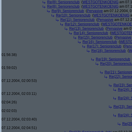
Re(8): Seniorenclub
(
WESTGOTENKOENIG
am 07.1
Re(8): Seniorenclub
(
WESTGOTENKOENIG
am 07.1
Re(9): Seniorenclub
(
Pervasive
am 07.12.2004, 0
Re(10): Seniorenclub
(
WESTGOTENKOENIG
a
Re(11): Seniorenclub
(
Pervasive
am 07.12.2
Re(12): Seniorenclub
(
WESTGOTENKOE
Re(13): Seniorenclub
(
Pervasive
am 07
Re(14): Seniorenclub
(
WESTGOTE
Re(15): Seniorenclub
(
Pervasive
Re(16): Seniorenclub
(
WESTG
Re(17): Seniorenclub
(
Perv
Re(18): Seniorenclub
(
W
01:56:38)
Re(19): Seniorenclub
Re(20): Seniorencl
01:59:02)
Re(21): Seniore
Re(22): Senio
07.12.2004, 02:00:53)
Re(23): Se
Re(24): 
07.12.2004, 02:03:11)
Re(24): 
02:04:26)
Re(23): Se
02:02:03)
Re(24): 
07.12.2004, 02:03:40)
Re(25
07.12.2004, 02:04:51)