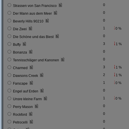
0
Strassen von San Francisco
0
Der Mann aus dem Meer
0
Beverly Hills 90210
1
0 %
Die Zwei
0
Die Schöne und das Biest
3
1 %
Buffy
0
Bonanza
0
Tennisschläger und Kanonen
3
1 %
Charmed
2
1 %
Dawsons Creek
1
0 %
Farscape
0
Engel auf Erden
1
0 %
Unsre kleine Farm
0
Perry Mason
0
Rockford
0
Petrocelli