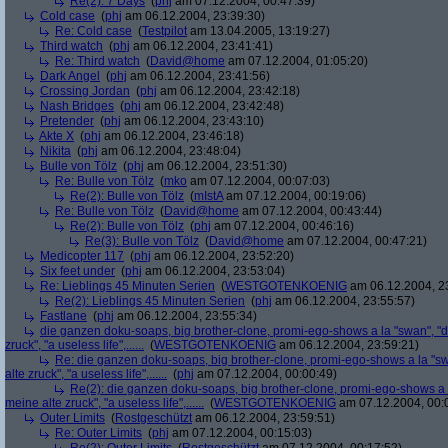
Re(2): 7 Days
(
phj
am 07.12.2004, 00:47:39)
Cold case
(
phj
am 06.12.2004, 23:39:30)
Re: Cold case
(
Testpilot
am 13.04.2005, 13:19:27)
Third watch
(
phj
am 06.12.2004, 23:41:41)
Re: Third watch
(
David@home
am 07.12.2004, 01:05:20)
Dark Angel
(
phj
am 06.12.2004, 23:41:56)
Crossing Jordan
(
phj
am 06.12.2004, 23:42:18)
Nash Bridges
(
phj
am 06.12.2004, 23:42:48)
Pretender
(
phj
am 06.12.2004, 23:43:10)
Akte X
(
phj
am 06.12.2004, 23:46:18)
Nikita
(
phj
am 06.12.2004, 23:48:04)
Bulle von Tölz
(
phj
am 06.12.2004, 23:51:30)
Re: Bulle von Tölz
(
mko
am 07.12.2004, 00:07:03)
Re(2): Bulle von Tölz
(
mIstA
am 07.12.2004, 00:19:06)
Re: Bulle von Tölz
(
David@home
am 07.12.2004, 00:43:44)
Re(2): Bulle von Tölz
(
phj
am 07.12.2004, 00:46:16)
Re(3): Bulle von Tölz
(
David@home
am 07.12.2004, 00:47:21)
Medicopter 117
(
phj
am 06.12.2004, 23:52:20)
Six feet under
(
phj
am 06.12.2004, 23:53:04)
Re: Lieblings 45 Minuten Serien
(
WESTGOTENKOENIG
am 06.12.2004, 2
Re(2): Lieblings 45 Minuten Serien
(
phj
am 06.12.2004, 23:55:57)
Fastlane
(
phj
am 06.12.2004, 23:55:34)
die ganzen doku-soaps, big brother-clone, promi-ego-shows a la "swan", "ds
zruck", "a useless life",......
(
WESTGOTENKOENIG
am 06.12.2004, 23:59:21)
Re: die ganzen doku-soaps, big brother-clone, promi-ego-shows a la "swa
alte zruck", "a useless life",......
(
phj
am 07.12.2004, 00:00:49)
Re(2): die ganzen doku-soaps, big brother-clone, promi-ego-shows a la
meine alte zruck", "a useless life",......
(
WESTGOTENKOENIG
am 07.12.2004, 00:
Outer Limits
(
Rostgeschützt
am 06.12.2004, 23:59:51)
Re: Outer Limits
(
phj
am 07.12.2004, 00:15:03)