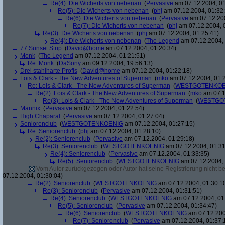
Re(4): Die Wicherts von nebenan
(
Pervasive
am 07.12.2004, 01
Re(5): Die Wicherts von nebenan
(
phj
am 07.12.2004, 01:32
Re(6): Die Wicherts von nebenan
(
Pervasive
am 07.12.200
Re(7): Die Wicherts von nebenan
(
phj
am 07.12.2004, 
Re(3): Die Wicherts von nebenan
(
phj
am 07.12.2004, 01:25:41)
Re(4): Die Wicherts von nebenan
(
The Legend
am 07.12.2004, 
77 Sunset Strip
(
David@home
am 07.12.2004, 01:20:34)
Monk
(
The Legend
am 07.12.2004, 01:21:51)
Re: Monk
(
DaSony
am 09.12.2004, 19:56:13)
Drei stahlharte Profis
(
David@home
am 07.12.2004, 01:22:18)
Lois & Clark - The New Adventures of Superman
(
mko
am 07.12.2004, 01:
Re: Lois & Clark - The New Adventures of Superman
(
WESTGOTENKOE
Re(2): Lois & Clark - The New Adventures of Superman
(
mko
am 07.1
Re(3): Lois & Clark - The New Adventures of Superman
(
WESTGO
Mannix
(
Pervasive
am 07.12.2004, 01:22:54)
High Chaparal
(
Pervasive
am 07.12.2004, 01:27:04)
Seniorenclub
(
WESTGOTENKOENIG
am 07.12.2004, 01:27:15)
Re: Seniorenclub
(
phj
am 07.12.2004, 01:28:10)
Re(2): Seniorenclub
(
Pervasive
am 07.12.2004, 01:29:18)
Re(3): Seniorenclub
(
WESTGOTENKOENIG
am 07.12.2004, 01:31
Re(4): Seniorenclub
(
Pervasive
am 07.12.2004, 01:33:35)
Re(5): Seniorenclub
(
WESTGOTENKOENIG
am 07.12.2004, 
Vom Autor zurückgezogen oder Autor hat seine Registrierung nicht bes
07.12.2004, 01:30:04)
Re(2): Seniorenclub
(
WESTGOTENKOENIG
am 07.12.2004, 01:30:1
Re(3): Seniorenclub
(
Pervasive
am 07.12.2004, 01:31:51)
Re(4): Seniorenclub
(
WESTGOTENKOENIG
am 07.12.2004, 01
Re(5): Seniorenclub
(
Pervasive
am 07.12.2004, 01:34:47)
Re(6): Seniorenclub
(
WESTGOTENKOENIG
am 07.12.200
Re(7): Seniorenclub
(
Pervasive
am 07.12.2004, 01:37: