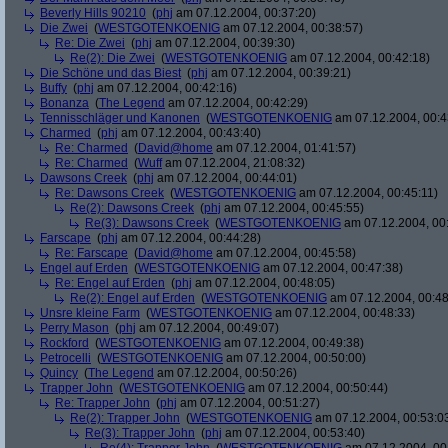
Beverly Hills 90210
(
phj
am 07.12.2004, 00:37:20)
Die Zwei
(
WESTGOTENKOENIG
am 07.12.2004, 00:38:57)
Re: Die Zwei
(
phj
am 07.12.2004, 00:39:30)
Re(2): Die Zwei
(
WESTGOTENKOENIG
am 07.12.2004, 00:42:18)
Die Schöne und das Biest
(
phj
am 07.12.2004, 00:39:21)
Buffy
(
phj
am 07.12.2004, 00:42:16)
Bonanza
(
The Legend
am 07.12.2004, 00:42:29)
Tennisschläger und Kanonen
(
WESTGOTENKOENIG
am 07.12.2004, 00:4
Charmed
(
phj
am 07.12.2004, 00:43:40)
Re: Charmed
(
David@home
am 07.12.2004, 01:41:57)
Re: Charmed
(
Wuff
am 07.12.2004, 21:08:32)
Dawsons Creek
(
phj
am 07.12.2004, 00:44:01)
Re: Dawsons Creek
(
WESTGOTENKOENIG
am 07.12.2004, 00:45:11)
Re(2): Dawsons Creek
(
phj
am 07.12.2004, 00:45:55)
Re(3): Dawsons Creek
(
WESTGOTENKOENIG
am 07.12.2004, 00
Farscape
(
phj
am 07.12.2004, 00:44:28)
Re: Farscape
(
David@home
am 07.12.2004, 00:45:58)
Engel auf Erden
(
WESTGOTENKOENIG
am 07.12.2004, 00:47:38)
Re: Engel auf Erden
(
phj
am 07.12.2004, 00:48:05)
Re(2): Engel auf Erden
(
WESTGOTENKOENIG
am 07.12.2004, 00:48
Unsre kleine Farm
(
WESTGOTENKOENIG
am 07.12.2004, 00:48:33)
Perry Mason
(
phj
am 07.12.2004, 00:49:07)
Rockford
(
WESTGOTENKOENIG
am 07.12.2004, 00:49:38)
Petrocelli
(
WESTGOTENKOENIG
am 07.12.2004, 00:50:00)
Quincy
(
The Legend
am 07.12.2004, 00:50:26)
Trapper John
(
WESTGOTENKOENIG
am 07.12.2004, 00:50:44)
Re: Trapper John
(
phj
am 07.12.2004, 00:51:27)
Re(2): Trapper John
(
WESTGOTENKOENIG
am 07.12.2004, 00:53:0
Re(3): Trapper John
(
phj
am 07.12.2004, 00:53:40)