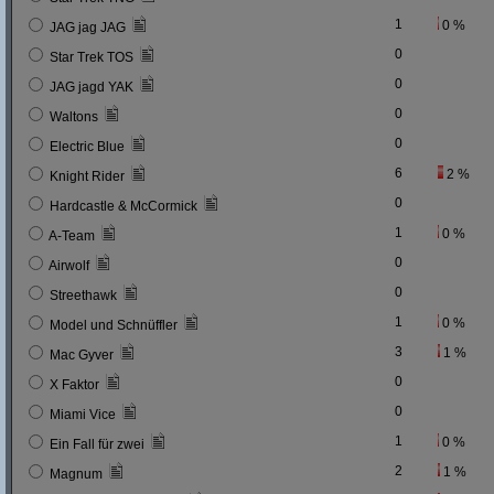
1
0 %
JAG jag JAG
0
Star Trek TOS
0
JAG jagd YAK
0
Waltons
0
Electric Blue
6
2 %
Knight Rider
0
Hardcastle & McCormick
1
0 %
A-Team
0
Airwolf
0
Streethawk
1
0 %
Model und Schnüffler
3
1 %
Mac Gyver
0
X Faktor
0
Miami Vice
1
0 %
Ein Fall für zwei
2
1 %
Magnum