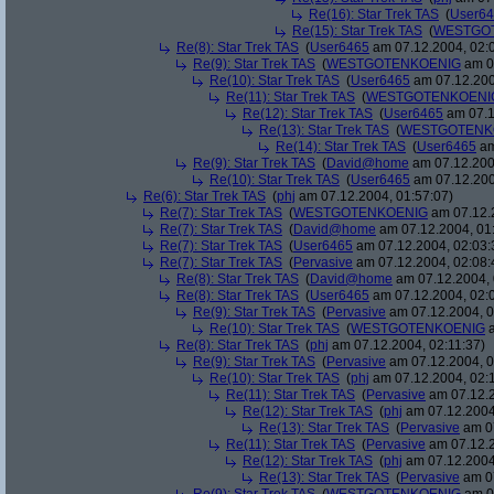
Re(16): Star Trek TAS
(
User6
Re(15): Star Trek TAS
(
WESTGO
Re(8): Star Trek TAS
(
User6465
am 07.12.2004, 02:
Re(9): Star Trek TAS
(
WESTGOTENKOENIG
am 07
Re(10): Star Trek TAS
(
User6465
am 07.12.200
Re(11): Star Trek TAS
(
WESTGOTENKOENI
Re(12): Star Trek TAS
(
User6465
am 07.1
Re(13): Star Trek TAS
(
WESTGOTENK
Re(14): Star Trek TAS
(
User6465
am
Re(9): Star Trek TAS
(
David@home
am 07.12.200
Re(10): Star Trek TAS
(
User6465
am 07.12.200
Re(6): Star Trek TAS
(
phj
am 07.12.2004, 01:57:07)
Re(7): Star Trek TAS
(
WESTGOTENKOENIG
am 07.12.2
Re(7): Star Trek TAS
(
David@home
am 07.12.2004, 01
Re(7): Star Trek TAS
(
User6465
am 07.12.2004, 02:03:
Re(7): Star Trek TAS
(
Pervasive
am 07.12.2004, 02:08:
Re(8): Star Trek TAS
(
David@home
am 07.12.2004, 
Re(8): Star Trek TAS
(
User6465
am 07.12.2004, 02:
Re(9): Star Trek TAS
(
Pervasive
am 07.12.2004, 0
Re(10): Star Trek TAS
(
WESTGOTENKOENIG
a
Re(8): Star Trek TAS
(
phj
am 07.12.2004, 02:11:37)
Re(9): Star Trek TAS
(
Pervasive
am 07.12.2004, 0
Re(10): Star Trek TAS
(
phj
am 07.12.2004, 02:
Re(11): Star Trek TAS
(
Pervasive
am 07.12.2
Re(12): Star Trek TAS
(
phj
am 07.12.2004
Re(13): Star Trek TAS
(
Pervasive
am 07
Re(11): Star Trek TAS
(
Pervasive
am 07.12.2
Re(12): Star Trek TAS
(
phj
am 07.12.2004
Re(13): Star Trek TAS
(
Pervasive
am 07