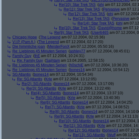
Re(9): Star Trek TAS
(
WESTGOTENKOENIG
am 07
Re(10): Star Trek TAS
(
phj
am 07.12.2004, 02:
Re(11): Star Trek TAS
(
Pervasive
am 07.12.2
Re(12): Star Trek TAS
(
phj
am 07.12.2004
Re(13): Star Trek TAS
(
Pervasive
am 07
Re(14): Star Trek TAS
(
phj
am 07.12
Re(10): Star Trek TAS
(
David@home
am 07.12.
Re(9): Star Trek TAS
(
User6465
am 07.12.2004, 0
Chicago Hope
(
The Legend
am 07.12.2004, 02:15:36)
V.I.P. (Pam A.)
(
The Legend
am 07.12.2004, 02:17:20)
Die himmliche joan
(
MeisterFonX
am 07.12.2004, 05:50:16)
Re: Lieblings 45 Minuten Serien
(
ashley77
am 07.12.2004, 08:45:01)
Family Guy
(
thE
am 07.12.2004, 10:24:31)
Re: Family Guy
(
Sajhtam
am 13.04.2005, 12:58:15)
Re: Lieblings 45 Minuten Serien
(
h0schiE
am 07.12.2004, 10:36:20)
Re: Lieblings 45 Minuten Serien
(
bones14
am 07.12.2004, 10:54:12)
SG Atlantis
(
bones14
am 07.12.2004, 10:54:34)
Re: SG Atlantis
(
Krle
am 07.12.2004, 13:12:05)
Re(2): SG Atlantis
(
bones14
am 07.12.2004, 13:17:09)
Re(3): SG Atlantis
(
Krle
am 07.12.2004, 13:22:49)
Re(4): SG Atlantis
(
bones14
am 07.12.2004, 13:37:10)
Re(5): SG Atlantis
(
Krle
am 07.12.2004, 13:40:36)
Re(6): SG Atlantis
(
bones14
am 07.12.2004, 14:04:25)
Re(7): SG Atlantis
(
Krle
am 07.12.2004, 14:08:52)
Re(8): SG Atlantis
(
bones14
am 07.12.2004, 14:10:0
Re(9): SG Atlantis
(
Krle
am 07.12.2004, 14:11:13)
Re(10): SG Atlantis
(
bones14
am 07.12.2004, 1
Re(11): SG Atlantis
(
Krle
am 07.12.2004, 14:
Re(12): SG Atlantis
(
bones14
am 07.12.20
Re(13): SG Atlantis
(
Wuff
am 08.12.200