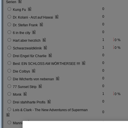
Serien
0
Kung Fu
0
Dr. Kolani - Arzt auf Hawai
0
Dr. Stefan Frank
0
6 in the city
1
0 %
Hart aber herzlich
1
0 %
Schwarzwaldklinik
0
Drei Engel für Charlie
0
Best: EIN SCHLOSS AM WÖRTHERSEE !!!!
0
Die Colbys
0
Die Wicherts von nebenan
0
77 Sunset Strip
1
0 %
Monk
0
Drei stahlharte Profis
Lois & Clark - The New Adventures of Superman
0
0
Mannix