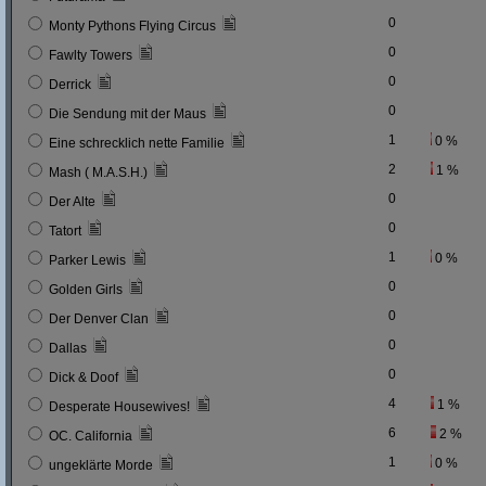
0
Monty Pythons Flying Circus
0
Fawlty Towers
0
Derrick
0
Die Sendung mit der Maus
1
0 %
Eine schrecklich nette Familie
2
1 %
Mash ( M.A.S.H.)
0
Der Alte
0
Tatort
1
0 %
Parker Lewis
0
Golden Girls
0
Der Denver Clan
0
Dallas
0
Dick & Doof
4
1 %
Desperate Housewives!
6
2 %
OC. California
1
0 %
ungeklärte Morde