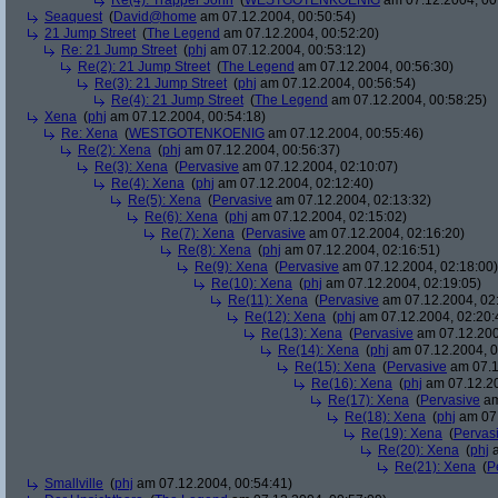
Re(4): Trapper John
(
WESTGOTENKOENIG
am 07.12.2004, 00
Seaquest
(
David@home
am 07.12.2004, 00:50:54)
21 Jump Street
(
The Legend
am 07.12.2004, 00:52:20)
Re: 21 Jump Street
(
phj
am 07.12.2004, 00:53:12)
Re(2): 21 Jump Street
(
The Legend
am 07.12.2004, 00:56:30)
Re(3): 21 Jump Street
(
phj
am 07.12.2004, 00:56:54)
Re(4): 21 Jump Street
(
The Legend
am 07.12.2004, 00:58:25)
Xena
(
phj
am 07.12.2004, 00:54:18)
Re: Xena
(
WESTGOTENKOENIG
am 07.12.2004, 00:55:46)
Re(2): Xena
(
phj
am 07.12.2004, 00:56:37)
Re(3): Xena
(
Pervasive
am 07.12.2004, 02:10:07)
Re(4): Xena
(
phj
am 07.12.2004, 02:12:40)
Re(5): Xena
(
Pervasive
am 07.12.2004, 02:13:32)
Re(6): Xena
(
phj
am 07.12.2004, 02:15:02)
Re(7): Xena
(
Pervasive
am 07.12.2004, 02:16:20)
Re(8): Xena
(
phj
am 07.12.2004, 02:16:51)
Re(9): Xena
(
Pervasive
am 07.12.2004, 02:18:00)
Re(10): Xena
(
phj
am 07.12.2004, 02:19:05)
Re(11): Xena
(
Pervasive
am 07.12.2004, 02
Re(12): Xena
(
phj
am 07.12.2004, 02:20:
Re(13): Xena
(
Pervasive
am 07.12.200
Re(14): Xena
(
phj
am 07.12.2004, 0
Re(15): Xena
(
Pervasive
am 07.1
Re(16): Xena
(
phj
am 07.12.20
Re(17): Xena
(
Pervasive
am
Re(18): Xena
(
phj
am 07.
Re(19): Xena
(
Pervas
Re(20): Xena
(
phj
a
Re(21): Xena
(
P
Smallville
(
phj
am 07.12.2004, 00:54:41)