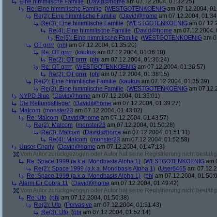
Eine himmlische Familie
(
David@home
am 07.12.2004, 01:32:25)
Re: Eine himmlische Familie
(
WESTGOTENKOENIG
am 07.12.2004, 01
Re(2): Eine himmlische Familie
(
David@home
am 07.12.2004, 01:34
Re(3): Eine himmlische Familie
(
WESTGOTENKOENIG
am 07.12.2
Re(4): Eine himmlische Familie
(
David@home
am 07.12.2004, 
Re(5): Eine himmlische Familie
(
WESTGOTENKOENIG
am 07
OT grrrr
(
phj
am 07.12.2004, 01:35:20)
Re: OT grrrr
(
kaukus
am 07.12.2004, 01:36:10)
Re(2): OT grrrr
(
phj
am 07.12.2004, 01:36:24)
Re: OT grrrr
(
WESTGOTENKOENIG
am 07.12.2004, 01:36:57)
Re(2): OT grrrr
(
phj
am 07.12.2004, 01:38:15)
Re(2): Eine himmlische Familie
(
kaukus
am 07.12.2004, 01:35:39)
Re(3): Eine himmlische Familie
(
WESTGOTENKOENIG
am 07.12.2
NYPD Blue
(
David@home
am 07.12.2004, 01:35:01)
Die Rettungsflieger
(
David@home
am 07.12.2004, 01:39:27)
Malcom
(
monster23
am 07.12.2004, 01:43:02)
Re: Malcom
(
David@home
am 07.12.2004, 01:43:57)
Re(2): Malcom
(
monster23
am 07.12.2004, 01:50:28)
Re(3): Malcom
(
David@home
am 07.12.2004, 01:51:11)
Re(4): Malcom
(
monster23
am 07.12.2004, 01:52:58)
Unser Charly
(
David@home
am 07.12.2004, 01:47:13)
Vom Autor zurückgezogen oder Autor hat seine Registrierung nicht bestätig
Re: Space 1999 (a.k.a. Mondbasis Alpha 1)
(
WESTGOTENKOENIG
am 0
Re(2): Space 1999 (a.k.a. Mondbasis Alpha 1)
(
User6465
am 07.12.2
Re: Space 1999 (a.k.a. Mondbasis Alpha 1)
(
phj
am 07.12.2004, 01:50:
Alarm für Cobra 11
(
David@home
am 07.12.2004, 01:49:42)
Vom Autor zurückgezogen oder Autor hat seine Registrierung nicht bestätig
Re: Ufo
(
phj
am 07.12.2004, 01:50:38)
Re(2): Ufo
(
Pervasive
am 07.12.2004, 01:51:43)
Re(3): Ufo
(
phj
am 07.12.2004, 01:52:14)