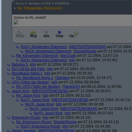
^
Forum
Heimkino & DVD
#
1995536
Re: Klingendes Österreich
Schon im RL erlebt?
Re(2): Klingendes Österreich
(
WESTGOTENKOENIG
am 07.12.2004,
Re(3): Klingendes Österreich
(
David@home
am 07.12.2004, 01:01
Re: Klingendes Österreich
(
der.Dude
am 07.12.2004, 13:57:13)
Re(2): Klingendes Österreich
(
phj
am 07.12.2004, 14:52:45)
Babylon 5
(
phj
am 07.12.2004, 00:28:27)
Ein Colt für alle Fälle
(
phj
am 07.12.2004, 00:29:00)
Mondbasis Alpha 1
(
phj
am 07.12.2004, 00:29:35)
Re: Mondbasis Alpha 1
(
Sajhtam
am 13.04.2005, 12:54:27)
UFO (Töten sie Straker)
(
phj
am 07.12.2004, 00:30:04)
Re: UFO (Töten sie Straker)
(
Starlet16V
am 08.12.2004, 11:00:56)
Jason King
(
WESTGOTENKOENIG
am 07.12.2004, 00:30:47)
Re: Jason King
(
phj
am 07.12.2004, 00:31:32)
Re(2): Jason King
(
WESTGOTENKOENIG
am 07.12.2004, 00:34:21)
Re(3): Jason King
(
phj
am 07.12.2004, 00:34:39)
Re(4): Jason King
(
WESTGOTENKOENIG
am 07.12.2004, 00:3
Re(5): Jason King
(
phj
am 07.12.2004, 00:37:42)
Emergency Room
(
phj
am 07.12.2004, 00:31:10)
Re: Emergency Room
(
David@home
am 07.12.2004, 01:43:13)
Re(2): Emergency Room
(
phj
am 07.12.2004, 01:44:26)
Simon Templar
(
WESTGOTENKOENIG
am 07.12.2004, 00:31:18)