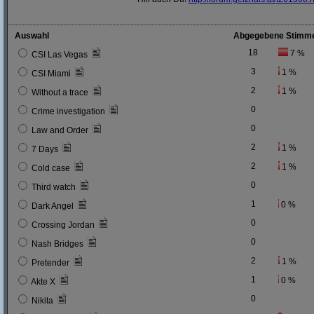
Auswahl
Abgegebene Stimm
18
7 %
CSI Las Vegas
3
1 %
CSI Miami
2
1 %
Without a trace
0
Crime investigation
0
Law and Order
2
1 %
7 Days
2
1 %
Cold case
0
Third watch
1
0 %
Dark Angel
0
Crossing Jordan
0
Nash Bridges
2
1 %
Pretender
1
0 %
Akte X
0
Nikita