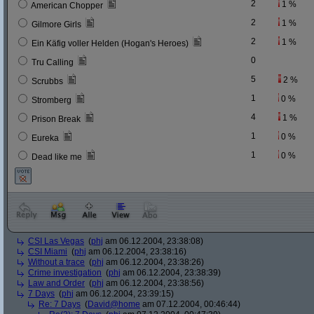
2
1 %
American Chopper
2
1 %
Gilmore Girls
2
1 %
Ein Käfig voller Helden (Hogan's Heroes)
0
Tru Calling
5
2 %
Scrubbs
1
0 %
Stromberg
4
1 %
Prison Break
1
0 %
Eureka
1
0 %
Dead like me
CSI Las Vegas
(
phj
am 06.12.2004, 23:38:08)
CSI Miami
(
phj
am 06.12.2004, 23:38:16)
Without a trace
(
phj
am 06.12.2004, 23:38:26)
Crime investigation
(
phj
am 06.12.2004, 23:38:39)
Law and Order
(
phj
am 06.12.2004, 23:38:56)
7 Days
(
phj
am 06.12.2004, 23:39:15)
Re: 7 Days
(
David@home
am 07.12.2004, 00:46:44)