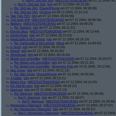
Re(4): JAG jag JAG
(
WESTGOTENKOENIG
am 07.12.2004, 00:
Re(2): JAG jag JAG
(
phj
am 07.12.2004, 00:15:26)
Re: JAG jag JAG
(
David@home
am 07.12.2004, 00:38:09)
Re: JAG jag JAG
(
Angrod
am 08.12.2004, 21:31:23)
Star Trek TOS
(
phj
am 07.12.2004, 00:04:56)
JAG jagd YAK
(
WESTGOTENKOENIG
am 07.12.2004, 00:08:56)
Waltons
(
WESTGOTENKOENIG
am 07.12.2004, 00:09:20)
Re: Waltons
(
phj
am 07.12.2004, 00:11:22)
Electric Blue
(
WESTGOTENKOENIG
am 07.12.2004, 00:13:49)
Knight Rider
(
phj
am 07.12.2004, 00:15:53)
Hardcastle & McCormick
(
phj
am 07.12.2004, 00:16:10)
Re: Hardcastle & McCormick
(
West
am 07.12.2004, 14:49:43)
A-Team
(
phj
am 07.12.2004, 00:16:20)
Airwolf
(
phj
am 07.12.2004, 00:16:30)
Streethawk
(
phj
am 07.12.2004, 00:16:43)
Model und Schnüffler
(
WESTGOTENKOENIG
am 07.12.2004, 00:20:57)
Re: Model und Schnüffler
(
phj
am 07.12.2004, 00:21:32)
Re: Model und Schnüffler
(
Bogomier Pütz
am 15.01.2005, 19:12:58)
Mac Gyver
(
phj
am 07.12.2004, 00:21:12)
Re: Mac Gyver
(
David@home
am 07.12.2004, 00:59:26)
X Faktor
(
phj
am 07.12.2004, 00:23:21)
Miami Vice
(
WESTGOTENKOENIG
am 07.12.2004, 00:24:25)
Ein Fall für zwei
(
phj
am 07.12.2004, 00:26:23)
Magnum
(
phj
am 07.12.2004, 00:27:13)
Re: Magnum
(
WESTGOTENKOENIG
am 07.12.2004, 01:06:56)
Re(2): Magnum
(
phj
am 07.12.2004, 01:08:07)
Re(3): Magnum
(
WESTGOTENKOENIG
am 07.12.2004, 01:09:46)
Klingendes Österreich
(
WESTGOTENKOENIG
am 07.12.2004, 00:27:57)
Re: Klingendes Österreich
(
phj
am 07.12.2004, 00:28:37)
Re(2): Klingendes Österreich
(
WESTGOTENKOENIG
am 07.12.2004,