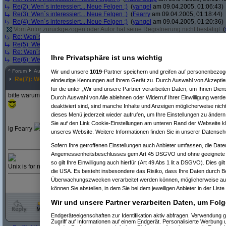
Re(2): Wen´s interessiert... Neue Felgen ;)
(
yangel
am 09.04.2005, 01:06:43)
Re(3): Wen´s interessiert... Neue Felgen ;)
(
Fearry
am 09.04.2005, 01:18:44)
Re(4): Wen´s interessiert... Neue Felgen ;)
(
yangel
am 09.04.2005, 01:20:36)
Vom Autor zurückgezogen oder Autor hat seine Registrierung nicht bestätigt
(
Re: Wen´s interessiert... Neue Felgen ;)
(
MorphMike
am 09.04.2005, 01:23:09
Re(5): Wen´s interessiert... Neue Felgen ;)
(
Fearry
am 09.04.2005, 01:26:20)
Re: Wen´s interessiert... Neue Felgen ;)
(
der.Dude
am 09.04.2005, 01:28:53)
Ihre Privatsphäre ist uns wichtig
Re(6): Wen´s interessiert... Neue Felgen ;)
(
yangel
am 09.04.2005, 01:30:35)
^
Forum
Auto & Motorrad
#
2339868
Wir und unsere
1019
-Partner speichern und greifen auf personenbezo
Re(7): Wen´s interessiert... Neue Felgen ;)
eindeutige Kennungen auf Ihrem Gerät zu. Durch Auswahl von Akzeptier
für die unter „Wir und unsere Partner verarbeiten Daten, um Ihnen Dien
bitte warum regst dich auf? dir gefällts, dir solls gefallen, pasta...
Durch Auswahl von Alle ablehnen oder Widerruf Ihrer Einwilligung werde
deaktiviert sind, sind manche Inhalte und Anzeigen möglicherweise nicht
dieses Menü jederzeit wieder aufrufen, um Ihre Einstellungen zu ändern 
Sie auf den Link Cookie-Einstellungen am unteren Rand der Webseite kli
lg Fearry
unseres Website. Weitere Informationen finden Sie in unserer Datensch
Sofern Ihre getroffenen Einstellungen auch Anbieter umfassen, die Daten
Angemessenheitsbeschlusses gem Art 45 DSGVO und ohne geeignete G
so gilt Ihre Einwilligung auch hierfür (Art 49 Abs 1 lit a DSGVO). Dies gi
Unix is for networking, Apple is for working and Windows is for solitaire!
die USA. Es besteht insbesondere das Risiko, dass Ihre Daten durch B
Überwachungszwecken verarbeitet werden können, möglicherweise auc
können Sie abstellen, in dem Sie bei dem jeweiligen Anbieter in der Liste
Wir und unsere Partner verarbeiten Daten, um Folg
Endgeräteeigenschaften zur Identifikation aktiv abfragen. Verwendung 
Zugriff auf Informationen auf einem Endgerät. Personalisierte Werbung