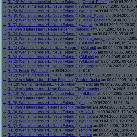
Re(10): Wen´s interessiert... Neue Felgen ;)
(
Cereal_Poster
am 09.04.2005, 0
Re(5): Wen´s interessiert... Neue Felgen ;)
(
Strumpf
am 09.04.2005, 02:15:45)
Re(5): Wen´s interessiert... Neue Felgen ;)
(
yangel
am 09.04.2005, 02:17:29)
Re(6): Wen´s interessiert... Neue Felgen ;)
(
Cereal_Poster
am 09.04.2005, 02
Re(6): Wen´s interessiert... Neue Felgen ;)
(
Cereal_Poster
am 09.04.2005, 02
Re(7): Wen´s interessiert... Neue Felgen ;)
(
yangel
am 09.04.2005, 02:20:30)
Re: Wen´s interessiert... Neue Felgen ;)
(
mugello
am 09.04.2005, 04:17:08)
Re(2): Wen´s interessiert... Neue Felgen ;)
(
Marax
am 09.04.2005, 05:34:25)
Re(2): Wen´s interessiert... Neue Felgen ;)
(
extrem_oaga_nick
am 09.04.2005,
Re(9): Wen´s interessiert... Neue Felgen ;)
(
BMLoidl
am 09.04.2005, 09:24:05
Re(11): Wen´s interessiert... Neue Felgen ;)
(
BMLoidl
am 09.04.2005, 09:27:2
Re(3): Wen´s interessiert... Neue Felgen ;)
(
User6465
am 09.04.2005, 09:31:
Re(4): Wen´s interessiert... Neue Felgen ;)
(
BMLoidl
am 09.04.2005, 09:40:02
Re(2): Wen´s interessiert... Neue Felgen ;)
(
BMLoidl
am 09.04.2005, 09:41:07
Re(9): Wen´s interessiert... Neue Felgen ;)
(
tenberge
am 09.04.2005, 09:46:1
Re(2): Fesch
(
Wulfman!
am 09.04.2005, 09:48:16)
Re(2): Wen´s interessiert... Neue Felgen ;)
(
plotti
am 09.04.2005, 09:51:38)
Re: Wen´s interessiert... Neue Felgen ;)
(
Gordon Gecko
am 09.04.2005, 10:14
Re(10): Wen´s interessiert... Neue Felgen ;)
(
Marax
am 09.04.2005, 10:42:19)
Re: Wen´s interessiert... Neue Felgen ;)
(
TheTrumpeter
am 09.04.2005, 11:23
Re(10): Wen´s interessiert... Neue Felgen ;)
(
BMLoidl
am 09.04.2005, 11:24:1
Re: Wen´s interessiert... Neue Felgen ;)
(
BMLoidl
am 09.04.2005, 11:27:19)
Re(5): Wen´s interessiert... Neue Felgen ;)
(
phj
am 09.04.2005, 11:27:46)
Re: Wen´s interessiert... Neue Felgen ;)
(
nastavnik
am 09.04.2005, 12:17:16)
Re(3): Wen´s interessiert... Neue Felgen ;)
(
Moz2k1
am 09.04.2005, 12:34:39
Re(2): Wen´s interessiert... Neue Felgen ;)
(
yangel
am 09.04.2005, 12:37:01)
Re(2): Wen´s interessiert... Neue Felgen ;)
(
yangel
am 09.04.2005, 12:37:36)
Re(7): Wen´s interessiert... Neue Felgen ;)
(
empire
am 09.04.2005, 13:37:35)
Re(3): Wen´s interessiert... Neue Felgen ;)
(
empire
am 09.04.2005, 13:38:42)
Re(3): Wen´s interessiert... Neue Felgen ;)
(
empire
am 09.04.2005, 13:42:06)