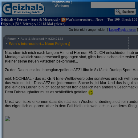
Impressum
|
Werbung
Geizhals
»
Forum
»
Auto & Motorrad
»
Wen´s interessiert... Neue
Top-100
|
Fresh-100
Felgen ;) (518 Beiträge, 12418 Mal gelesen)
Du bist nicht angemeldet. [
Login/Registrieren
]
^
Forum
Auto & Motorrad
#
2342123
Wen´s interessiert... Neue Felgen ;)
Nachdem ich mich nach langem Hin und Her nun ENDLICH entschieden hab und
Montage wirklich suuuperschnell gegangen sind, gibts heute schon die ersten F
Kleiner seine neuen Patschen bekommen...
Zu den Daten: es sind hochglanzpolierte AEZ Ultra in 8x18 mit Dunlop Sport Ma
edit: NOCHMAL - das ist KEIN Elite-Wettbewerb oder sonstwas und ich will ni
das Auto net ist.. Dass AEZ net jedermanns Sache ist, ist klar. Und das ist gut so
(bei einigen Leuten bin ich sogar sicher froh dass ich nen anderen Geschmack 
Dem Fahrzeughalter muss es schließlich gefallen
Unschwer ist zu erkennen dass die nächsten Wochen unbedingt noch ein andere
das eigentlich ersparen, aber in dem Fall bleibt mir wohl echt nix anderes übrig..