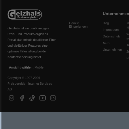
Unternehme
Cookie-
Blog
I
Einstellungen
f
Geizhals ist ein unabhängiges
Impressum
Preis- und Produktvergleichs-
W
Datenschutz
s
Portal, das mittels detaillierter Filter
AGB
T
und vielfältiger Features eine
Unternehmen
optimale Hilfestellung bei der
J
Kaufentscheidung bietet.
P
Ansicht wählen:
Mobile
Copyright © 1997-2026
Preisvergleich Internet Services
AG