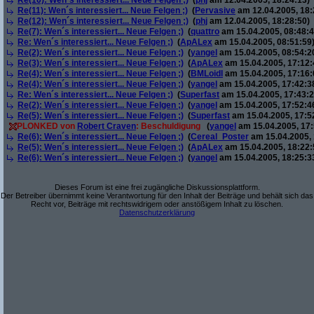
Re(10): Wen´s interessiert... Neue Felgen ;)
(
phj
am 12.04.2005, 18:24:13)
Re(11): Wen´s interessiert... Neue Felgen ;)
(
Pervasive
am 12.04.2005, 18:
Re(12): Wen´s interessiert... Neue Felgen ;)
(
phj
am 12.04.2005, 18:28:50)
Re(7): Wen´s interessiert... Neue Felgen ;)
(
quattro
am 15.04.2005, 08:48:4
Re: Wen´s interessiert... Neue Felgen ;)
(
ApALex
am 15.04.2005, 08:51:59
Re(2): Wen´s interessiert... Neue Felgen ;)
(
yangel
am 15.04.2005, 08:54:2
Re(3): Wen´s interessiert... Neue Felgen ;)
(
ApALex
am 15.04.2005, 17:12:
Re(4): Wen´s interessiert... Neue Felgen ;)
(
BMLoidl
am 15.04.2005, 17:16:
Re(4): Wen´s interessiert... Neue Felgen ;)
(
yangel
am 15.04.2005, 17:42:3
Re: Wen´s interessiert... Neue Felgen ;)
(
Superfast
am 15.04.2005, 17:43:2
Re(2): Wen´s interessiert... Neue Felgen ;)
(
yangel
am 15.04.2005, 17:52:4
Re(5): Wen´s interessiert... Neue Felgen ;)
(
Superfast
am 15.04.2005, 17:5
PLONKED von
Robert Craven
: Beschuldigung
(
yangel
am 15.04.2005, 17:
Re(6): Wen´s interessiert... Neue Felgen ;)
(
Cereal_Poster
am 15.04.2005, 
Re(5): Wen´s interessiert... Neue Felgen ;)
(
ApALex
am 15.04.2005, 18:22:
Re(6): Wen´s interessiert... Neue Felgen ;)
(
yangel
am 15.04.2005, 18:25:3
Dieses Forum ist eine frei zugängliche Diskussionsplattform.
Der Betreiber übernimmt keine Verantwortung für den Inhalt der Beiträge und behält sich das
Recht vor, Beiträge mit rechtswidrigem oder anstößigem Inhalt zu löschen.
Datenschutzerklärung