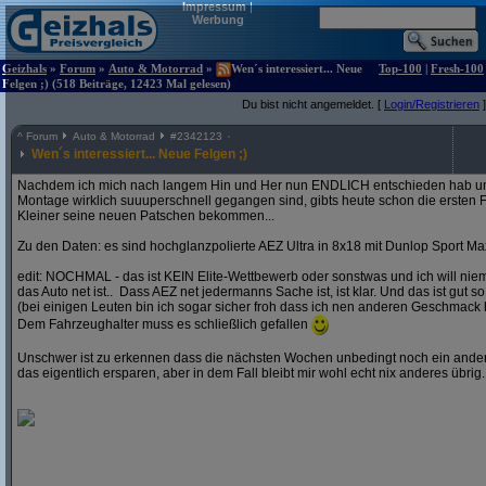
Impressum
|
Werbung
Geizhals
»
Forum
»
Auto & Motorrad
»
Wen´s interessiert... Neue
Top-100
|
Fresh-100
Felgen ;) (518 Beiträge, 12423 Mal gelesen)
Du bist nicht angemeldet. [
Login/Registrieren
]
^
Forum
Auto & Motorrad
#
2342123
Wen´s interessiert... Neue Felgen ;)
Nachdem ich mich nach langem Hin und Her nun ENDLICH entschieden hab und
Montage wirklich suuuperschnell gegangen sind, gibts heute schon die ersten F
Kleiner seine neuen Patschen bekommen...
Zu den Daten: es sind hochglanzpolierte AEZ Ultra in 8x18 mit Dunlop Sport Ma
edit: NOCHMAL - das ist KEIN Elite-Wettbewerb oder sonstwas und ich will ni
das Auto net ist.. Dass AEZ net jedermanns Sache ist, ist klar. Und das ist gut so
(bei einigen Leuten bin ich sogar sicher froh dass ich nen anderen Geschmack 
Dem Fahrzeughalter muss es schließlich gefallen
Unschwer ist zu erkennen dass die nächsten Wochen unbedingt noch ein andere
das eigentlich ersparen, aber in dem Fall bleibt mir wohl echt nix anderes übrig..