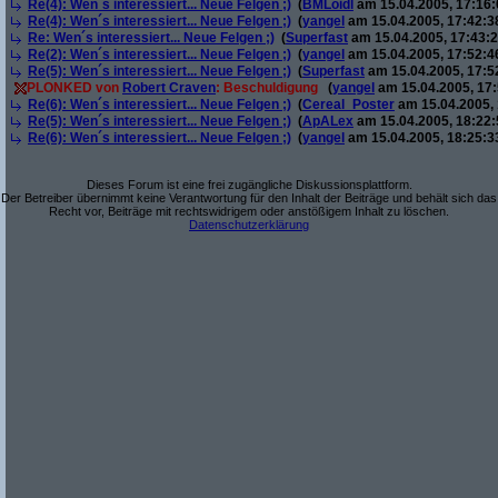
Re(4): Wen´s interessiert... Neue Felgen ;)
(
BMLoidl
am 15.04.2005, 17:16:
Re(4): Wen´s interessiert... Neue Felgen ;)
(
yangel
am 15.04.2005, 17:42:3
Re: Wen´s interessiert... Neue Felgen ;)
(
Superfast
am 15.04.2005, 17:43:2
Re(2): Wen´s interessiert... Neue Felgen ;)
(
yangel
am 15.04.2005, 17:52:4
Re(5): Wen´s interessiert... Neue Felgen ;)
(
Superfast
am 15.04.2005, 17:5
PLONKED von
Robert Craven
: Beschuldigung
(
yangel
am 15.04.2005, 17:
Re(6): Wen´s interessiert... Neue Felgen ;)
(
Cereal_Poster
am 15.04.2005, 
Re(5): Wen´s interessiert... Neue Felgen ;)
(
ApALex
am 15.04.2005, 18:22:
Re(6): Wen´s interessiert... Neue Felgen ;)
(
yangel
am 15.04.2005, 18:25:3
Dieses Forum ist eine frei zugängliche Diskussionsplattform.
Der Betreiber übernimmt keine Verantwortung für den Inhalt der Beiträge und behält sich das
Recht vor, Beiträge mit rechtswidrigem oder anstößigem Inhalt zu löschen.
Datenschutzerklärung