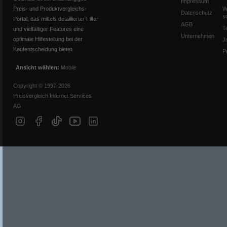
Impressum
Preis- und Produktvergleichs-
W
Datenschutz
s
Portal, das mittels detaillierter Filter
AGB
T
und vielfältiger Features eine
Unternehmen
optimale Hilfestellung bei der
J
Kaufentscheidung bietet.
P
Ansicht wählen:
Mobile
Copyright © 1997-2026
Preisvergleich Internet Services
AG