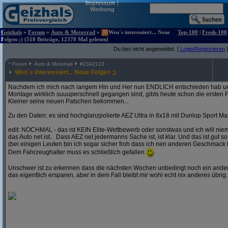
Impressum
|
Werbung
Geizhals
»
Forum
»
Auto & Motorrad
»
Wen´s interessiert... Neue
Top-100
|
Fresh-100
Felgen ;) (518 Beiträge, 12378 Mal gelesen)
Du bist nicht angemeldet. [
Login/Registrieren
]
^
Forum
Auto & Motorrad
#
2342123
Wen´s interessiert... Neue Felgen ;)
Nachdem ich mich nach langem Hin und Her nun ENDLICH entschieden hab und
Montage wirklich suuuperschnell gegangen sind, gibts heute schon die ersten F
Kleiner seine neuen Patschen bekommen...
Zu den Daten: es sind hochglanzpolierte AEZ Ultra in 8x18 mit Dunlop Sport Ma
edit: NOCHMAL - das ist KEIN Elite-Wettbewerb oder sonstwas und ich will ni
das Auto net ist.. Dass AEZ net jedermanns Sache ist, ist klar. Und das ist gut so
(bei einigen Leuten bin ich sogar sicher froh dass ich nen anderen Geschmack 
Dem Fahrzeughalter muss es schließlich gefallen
Unschwer ist zu erkennen dass die nächsten Wochen unbedingt noch ein andere
das eigentlich ersparen, aber in dem Fall bleibt mir wohl echt nix anderes übrig..