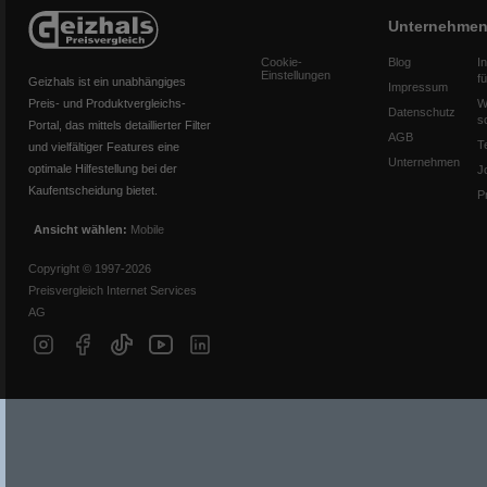
Unternehme
Cookie-
Blog
I
Einstellungen
f
Geizhals ist ein unabhängiges
Impressum
Preis- und Produktvergleichs-
W
Datenschutz
s
Portal, das mittels detaillierter Filter
AGB
T
und vielfältiger Features eine
Unternehmen
optimale Hilfestellung bei der
J
Kaufentscheidung bietet.
P
Ansicht wählen:
Mobile
Copyright © 1997-2026
Preisvergleich Internet Services
AG