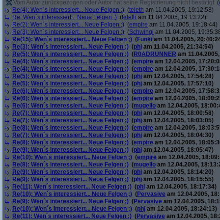
Vom Autor zurückgezogen oder Autor hat seine Registrierung nicht bestätigt
(
Re(4): Wen´s interessiert... Neue Felgen ;)
(
teleth
am 11.04.2005, 19:12:58)
Re: Wen´s interessiert... Neue Felgen ;)
(
teleth
am 11.04.2005, 19:13:22)
Re(2): Wen´s interessiert... Neue Felgen ;)
(
empire
am 11.04.2005, 19:18:44)
Re(3): Wen´s interessiert... Neue Felgen ;)
(
Schwingi
am 11.04.2005, 19:35:3
Re(15): Wen´s interessiert... Neue Felgen ;)
(
Funki
am 11.04.2005, 20:40:2
Re(3): Wen´s interessiert... Neue Felgen ;)
(
phj
am 11.04.2005, 21:34:54)
Re(5): Wen´s interessiert... Neue Felgen ;)
(
R0ADRUNNER
am 11.04.2005,
Re(4): Wen´s interessiert... Neue Felgen ;)
(
empire
am 12.04.2005, 17:20:0
Re(4): Wen´s interessiert... Neue Felgen ;)
(
empire
am 12.04.2005, 17:30:1
Re(5): Wen´s interessiert... Neue Felgen ;)
(
phj
am 12.04.2005, 17:54:28)
Re(5): Wen´s interessiert... Neue Felgen ;)
(
phj
am 12.04.2005, 17:57:10)
Re(6): Wen´s interessiert... Neue Felgen ;)
(
empire
am 12.04.2005, 17:58:3
Re(6): Wen´s interessiert... Neue Felgen ;)
(
empire
am 12.04.2005, 18:00:2
Re(6): Wen´s interessiert... Neue Felgen ;)
(
mugello
am 12.04.2005, 18:00:
Re(7): Wen´s interessiert... Neue Felgen ;)
(
phj
am 12.04.2005, 18:00:58)
Re(7): Wen´s interessiert... Neue Felgen ;)
(
phj
am 12.04.2005, 18:03:05)
Re(8): Wen´s interessiert... Neue Felgen ;)
(
empire
am 12.04.2005, 18:03:5
Re(7): Wen´s interessiert... Neue Felgen ;)
(
phj
am 12.04.2005, 18:04:30)
Re(8): Wen´s interessiert... Neue Felgen ;)
(
empire
am 12.04.2005, 18:05:3
Re(9): Wen´s interessiert... Neue Felgen ;)
(
phj
am 12.04.2005, 18:05:47)
Re(10): Wen´s interessiert... Neue Felgen ;)
(
empire
am 12.04.2005, 18:09:
Re(8): Wen´s interessiert... Neue Felgen ;)
(
mugello
am 12.04.2005, 18:13:
Re(9): Wen´s interessiert... Neue Felgen ;)
(
phj
am 12.04.2005, 18:14:20)
Re(9): Wen´s interessiert... Neue Felgen ;)
(
phj
am 12.04.2005, 18:15:55)
Re(11): Wen´s interessiert... Neue Felgen ;)
(
phj
am 12.04.2005, 18:17:34)
Re(10): Wen´s interessiert... Neue Felgen ;)
(
Pervasive
am 12.04.2005, 18:
Re(9): Wen´s interessiert... Neue Felgen ;)
(
Pervasive
am 12.04.2005, 18:1
Re(10): Wen´s interessiert... Neue Felgen ;)
(
phj
am 12.04.2005, 18:24:13)
Re(11): Wen´s interessiert... Neue Felgen ;)
(
Pervasive
am 12.04.2005, 18: