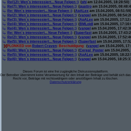
Re(12): Wen´s interessiert... Neue Felgen ;)
(
phj
am 12.04.2005, 18:28:50)
Re(7): Wen´s interessiert... Neue Felgen ;)
(
quattro
am 15.04.2005, 08:48:4
Re: Wen´s interessiert... Neue Felgen ;)
(
ApALex
am 15.04.2005, 08:51:59
Re(2): Wen´s interessiert... Neue Felgen ;)
(
yangel
am 15.04.2005, 08:54:2
Re(3): Wen´s interessiert... Neue Felgen ;)
(
ApALex
am 15.04.2005, 17:12:
Re(4): Wen´s interessiert... Neue Felgen ;)
(
BMLoidl
am 15.04.2005, 17:16:
Re(4): Wen´s interessiert... Neue Felgen ;)
(
yangel
am 15.04.2005, 17:42:3
Re: Wen´s interessiert... Neue Felgen ;)
(
Superfast
am 15.04.2005, 17:43:2
Re(2): Wen´s interessiert... Neue Felgen ;)
(
yangel
am 15.04.2005, 17:52:4
Re(5): Wen´s interessiert... Neue Felgen ;)
(
Superfast
am 15.04.2005, 17:5
PLONKED von
Robert Craven
: Beschuldigung
(
yangel
am 15.04.2005, 17:
Re(6): Wen´s interessiert... Neue Felgen ;)
(
Cereal_Poster
am 15.04.2005, 
Re(5): Wen´s interessiert... Neue Felgen ;)
(
ApALex
am 15.04.2005, 18:22:
Re(6): Wen´s interessiert... Neue Felgen ;)
(
yangel
am 15.04.2005, 18:25:3
Dieses Forum ist eine frei zugängliche Diskussionsplattform.
Der Betreiber übernimmt keine Verantwortung für den Inhalt der Beiträge und behält sich das
Recht vor, Beiträge mit rechtswidrigem oder anstößigem Inhalt zu löschen.
Datenschutzerklärung