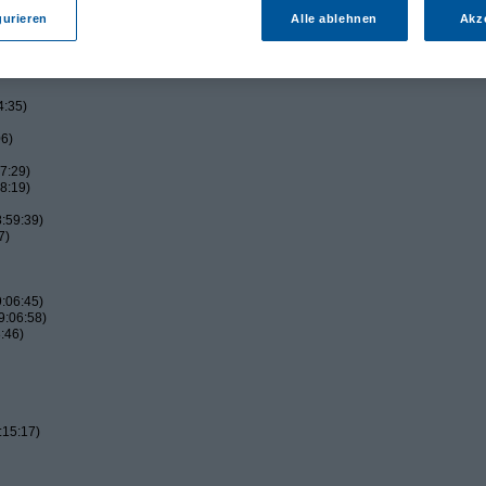
gurieren
Alle ablehnen
Akz
4:35)
06)
7:29)
8:19)
:59:39)
7)
:06:45)
9:06:58)
:46)
:15:17)