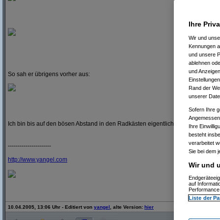
Ihre Priv
Wir und uns
Kennungen au
und unsere P
ablehnen oder
und Anzeigen
So sah er übrigens vorher aus:
Einstellungen
Rand der Webs
unserer Date
Sofern Ihre g
Angemessenhe
Ich bin bis auf den bösen Abstand in den Radkästen eigentlich ganz zufrieden
Ihre Einwilli
besteht insb
verarbeitet 
----------------------
Sie bei dem j
http:/
/
www.yangel.com
Wir und u
Endgeräteeig
auf Informat
Performance 
Liste der Pa
10.04.2005, 13:06 Uhr - Editiert von
yangel
, alte Version:
hier