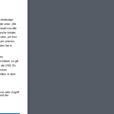
eindeutige
ie unter „Wir
wahl von Alle
anche Inhalte
rufen, um Ihre
n am unteren
den Sie in
nes
tteln, so gilt
n die USA. Es
wecken
ellen, in dem
von oder Zugriff
und der