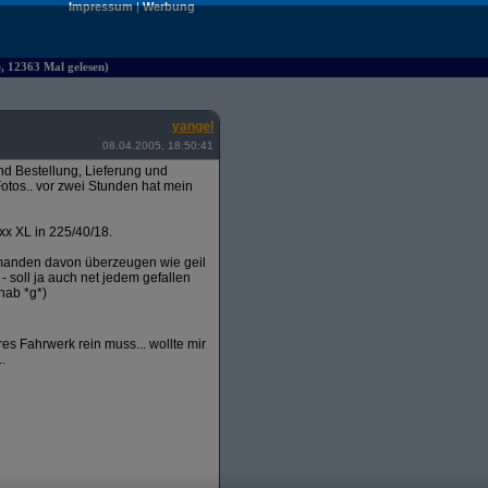
Impressum
|
Werbung
e, 12363 Mal gelesen)
yangel
08.04.2005, 18:50:41
 Bestellung, Lieferung und
otos.. vor zwei Stunden hat mein
xx XL in 225/40/18.
emanden davon überzeugen wie geil
 - soll ja auch net jedem gefallen
hab *g*)
s Fahrwerk rein muss... wollte mir
.