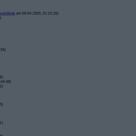
substitute
am 09.04.2005, 01:22:26)
)
:39)
8)
:44:48)
2)
5)
1)