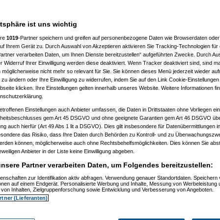
atsphäre ist uns wichtig
ere
1019
-Partner speichern und greifen auf personenbezogene Daten wie Browserdaten oder 
f Ihrem Gerät zu. Durch Auswahl von Akzeptieren aktivieren Sie Tracking-Technologien für d
artner verarbeiten Daten, um Ihnen Dienste bereitzustellen“ aufgeführten Zwecke. Durch Aus
 Widerruf Ihrer Einwilligung werden diese deaktiviert. Wenn Tracker deaktiviert sind, sind m
 möglicherweise nicht mehr so relevant für Sie. Sie können dieses Menü jederzeit wieder auf
 zu ändern oder Ihre Einwilligung zu widerrufen, indem Sie auf den Link Cookie-Einstellunge
eite klicken. Ihre Einstellungen gelten innerhalb unseres Website. Weitere Informationen fin
nschutzerklärung.
etroffenen Einstellungen auch Anbieter umfassen, die Daten in Drittstaaten ohne Vorliegen ei
itsbeschlusses gem Art 45 DSGVO und ohne geeignete Garantien gem Art 46 DSGVO übermi
gung auch hierfür (Art 49 Abs 1 lit a DSGVO). Dies gilt insbesondere für Datenübermittlungen i
esondere das Risiko, dass Ihre Daten durch Behörden zu Kontroll- und zu Überwachungsz
werden können, möglicherweise auch ohne Rechtsbehelfsmöglichkeiten. Dies können Sie abst
eweiligen Anbieter in der Liste keine Einwilligung abgeben.
nsere Partner verarbeiten Daten, um Folgendes bereitzustellen:
enschaften zur Identifikation aktiv abfragen. Verwendung genauer Standortdaten. Speichern 
ionen auf einem Endgerät. Personalisierte Werbung und Inhalte, Messung von Werbeleistung 
von Inhalten, Zielgruppenforschung sowie Entwicklung und Verbesserung von Angeboten.
rtner (Lieferanten)