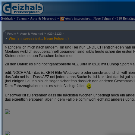
Geizhals
»
Forum
»
Auto & Motorrad
»
Wen´s interessiert... Neue Felgen ;) (518 Beiträg
^
Forum
Auto & Motorrad
#
2342123
Wen´s interessiert... Neue Felgen ;)
Nachdem ich mich nach langem Hin und Her nun ENDLICH entschieden hab und
Montage wirklich suuuperschnell gegangen sind, gibts heute schon die ersten F
Kleiner seine neuen Patschen bekommen...
Zu den Daten: es sind hochglanzpolierte AEZ Ultra in 8x18 mit Dunlop Sport Ma
edit: NOCHMAL - das ist KEIN Elite-Wettbewerb oder sonstwas und ich will ni
das Auto net ist.. Dass AEZ net jedermanns Sache ist, ist klar. Und das ist gut so
(bei einigen Leuten bin ich sogar sicher froh dass ich nen anderen Geschmack 
Dem Fahrzeughalter muss es schließlich gefallen
Unschwer ist zu erkennen dass die nächsten Wochen unbedingt noch ein andere
das eigentlich ersparen, aber in dem Fall bleibt mir wohl echt nix anderes übrig..