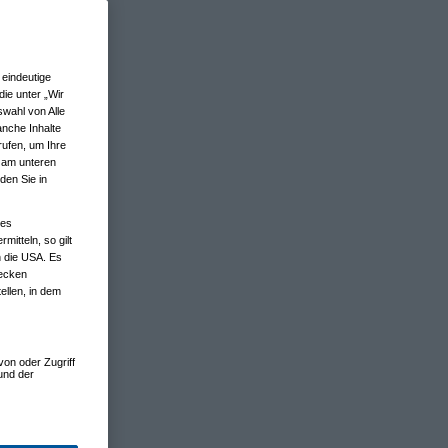
eindeutige
ie unter „Wir
wahl von Alle
anche Inhalte
rufen, um Ihre
n am unteren
den Sie in
nes
tteln, so gilt
n die USA. Es
wecken
ellen, in dem
von oder Zugriff
und der