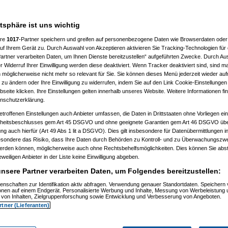
atsphäre ist uns wichtig
ere
1017
-Partner speichern und greifen auf personenbezogene Daten wie Browserdaten oder 
f Ihrem Gerät zu. Durch Auswahl von Akzeptieren aktivieren Sie Tracking-Technologien für d
artner verarbeiten Daten, um Ihnen Dienste bereitzustellen“ aufgeführten Zwecke. Durch Aus
 Widerruf Ihrer Einwilligung werden diese deaktiviert. Wenn Tracker deaktiviert sind, sind m
 möglicherweise nicht mehr so relevant für Sie. Sie können dieses Menü jederzeit wieder auf
 zu ändern oder Ihre Einwilligung zu widerrufen, indem Sie auf den Link Cookie-Einstellunge
eite klicken. Ihre Einstellungen gelten innerhalb unseres Website. Weitere Informationen fin
nschutzerklärung.
etroffenen Einstellungen auch Anbieter umfassen, die Daten in Drittstaaten ohne Vorliegen ei
itsbeschlusses gem Art 45 DSGVO und ohne geeignete Garantien gem Art 46 DSGVO übermi
gung auch hierfür (Art 49 Abs 1 lit a DSGVO). Dies gilt insbesondere für Datenübermittlungen i
esondere das Risiko, dass Ihre Daten durch Behörden zu Kontroll- und zu Überwachungsz
werden können, möglicherweise auch ohne Rechtsbehelfsmöglichkeiten. Dies können Sie abst
eweiligen Anbieter in der Liste keine Einwilligung abgeben.
nsere Partner verarbeiten Daten, um Folgendes bereitzustellen:
enschaften zur Identifikation aktiv abfragen. Verwendung genauer Standortdaten. Speichern 
ionen auf einem Endgerät. Personalisierte Werbung und Inhalte, Messung von Werbeleistung 
von Inhalten, Zielgruppenforschung sowie Entwicklung und Verbesserung von Angeboten.
rtner (Lieferanten)