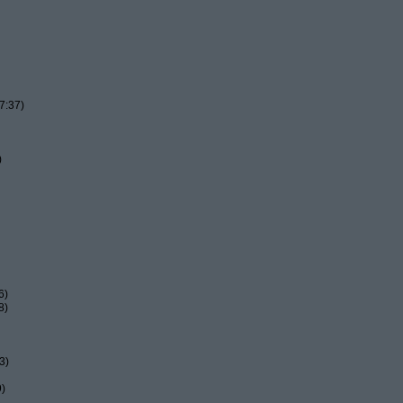
7:37)
)
6)
8)
3)
9)