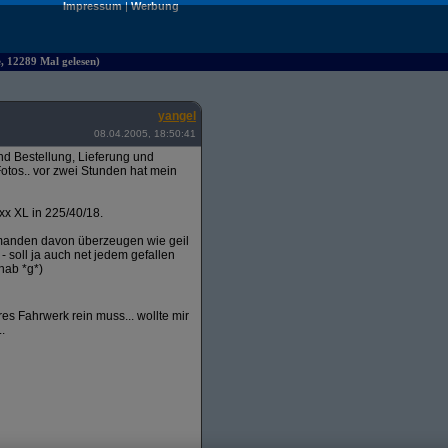
Impressum
|
Werbung
e, 12289 Mal gelesen)
yangel
08.04.2005, 18:50:41
 Bestellung, Lieferung und
otos.. vor zwei Stunden hat mein
xx XL in 225/40/18.
emanden davon überzeugen wie geil
 - soll ja auch net jedem gefallen
hab *g*)
s Fahrwerk rein muss... wollte mir
.