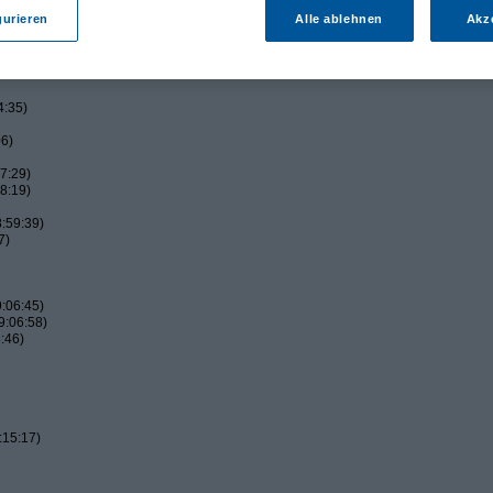
gurieren
Alle ablehnen
Akz
4:35)
06)
7:29)
8:19)
:59:39)
7)
:06:45)
9:06:58)
:46)
:15:17)