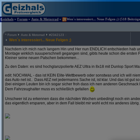
Geizhals
»
Forum
»
Auto & Motorrad
»
Wen´s interessiert... Neue Felgen ;) (518 Beiträg
^
Forum
Auto & Motorrad
#
2342123
Wen´s interessiert... Neue Felgen ;)
Nachdem ich mich nach langem Hin und Her nun ENDLICH entschieden hab und
Montage wirklich suuuperschnell gegangen sind, gibts heute schon die ersten F
Kleiner seine neuen Patschen bekommen...
Zu den Daten: es sind hochglanzpolierte AEZ Ultra in 8x18 mit Dunlop Sport Ma
edit: NOCHMAL - das ist KEIN Elite-Wettbewerb oder sonstwas und ich will ni
das Auto net ist.. Dass AEZ net jedermanns Sache ist, ist klar. Und das ist gut so
(bei einigen Leuten bin ich sogar sicher froh dass ich nen anderen Geschmack 
Dem Fahrzeughalter muss es schließlich gefallen
Unschwer ist zu erkennen dass die nächsten Wochen unbedingt noch ein andere
das eigentlich ersparen, aber in dem Fall bleibt mir wohl echt nix anderes übrig..