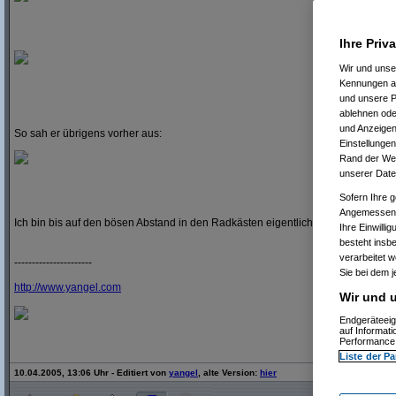
Ihre Priv
Wir und uns
Kennungen au
und unsere P
ablehnen oder
und Anzeigen
So sah er übrigens vorher aus:
Einstellungen
Rand der Webs
unserer Date
Sofern Ihre g
Angemessenhe
Ich bin bis auf den bösen Abstand in den Radkästen eigentlich ganz zufrieden
Ihre Einwilli
besteht insb
verarbeitet 
----------------------
Sie bei dem j
http:/
/
www.yangel.com
Wir und u
Endgeräteeig
auf Informat
Performance 
Liste der Pa
10.04.2005, 13:06 Uhr - Editiert von
yangel
, alte Version:
hier