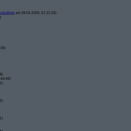
substitute
am 09.04.2005, 01:22:26)
)
:39)
8)
:44:48)
2)
5)
1)