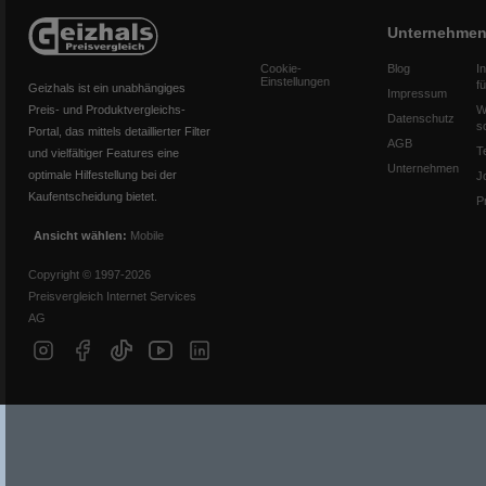
Unternehme
Cookie-
Blog
I
Einstellungen
f
Geizhals ist ein unabhängiges
Impressum
Preis- und Produktvergleichs-
W
Datenschutz
s
Portal, das mittels detaillierter Filter
AGB
T
und vielfältiger Features eine
Unternehmen
optimale Hilfestellung bei der
J
Kaufentscheidung bietet.
P
Ansicht wählen:
Mobile
Copyright © 1997-2026
Preisvergleich Internet Services
AG