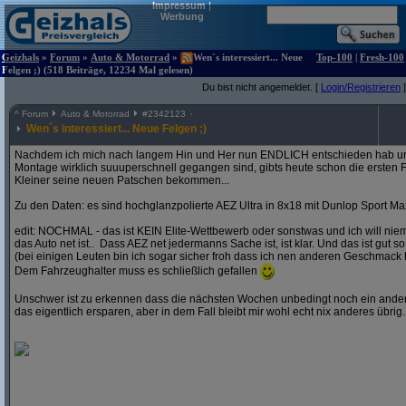
Impressum
|
Werbung
Geizhals
»
Forum
»
Auto & Motorrad
»
Wen´s interessiert... Neue
Top-100
|
Fresh-100
Felgen ;) (518 Beiträge, 12234 Mal gelesen)
Du bist nicht angemeldet. [
Login/Registrieren
]
^
Forum
Auto & Motorrad
#
2342123
Wen´s interessiert... Neue Felgen ;)
Nachdem ich mich nach langem Hin und Her nun ENDLICH entschieden hab und
Montage wirklich suuuperschnell gegangen sind, gibts heute schon die ersten F
Kleiner seine neuen Patschen bekommen...
Zu den Daten: es sind hochglanzpolierte AEZ Ultra in 8x18 mit Dunlop Sport Ma
edit: NOCHMAL - das ist KEIN Elite-Wettbewerb oder sonstwas und ich will ni
das Auto net ist.. Dass AEZ net jedermanns Sache ist, ist klar. Und das ist gut so
(bei einigen Leuten bin ich sogar sicher froh dass ich nen anderen Geschmack 
Dem Fahrzeughalter muss es schließlich gefallen
Unschwer ist zu erkennen dass die nächsten Wochen unbedingt noch ein andere
das eigentlich ersparen, aber in dem Fall bleibt mir wohl echt nix anderes übrig..