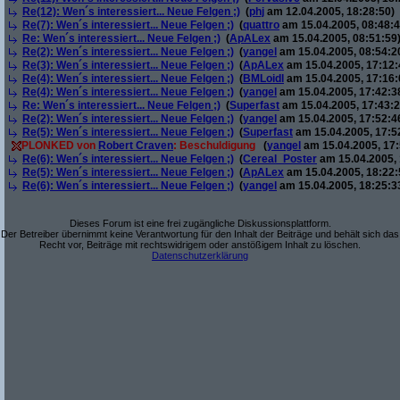
Re(12): Wen´s interessiert... Neue Felgen ;)
(
phj
am 12.04.2005, 18:28:50)
Re(7): Wen´s interessiert... Neue Felgen ;)
(
quattro
am 15.04.2005, 08:48:4
Re: Wen´s interessiert... Neue Felgen ;)
(
ApALex
am 15.04.2005, 08:51:59
Re(2): Wen´s interessiert... Neue Felgen ;)
(
yangel
am 15.04.2005, 08:54:2
Re(3): Wen´s interessiert... Neue Felgen ;)
(
ApALex
am 15.04.2005, 17:12:
Re(4): Wen´s interessiert... Neue Felgen ;)
(
BMLoidl
am 15.04.2005, 17:16:
Re(4): Wen´s interessiert... Neue Felgen ;)
(
yangel
am 15.04.2005, 17:42:3
Re: Wen´s interessiert... Neue Felgen ;)
(
Superfast
am 15.04.2005, 17:43:2
Re(2): Wen´s interessiert... Neue Felgen ;)
(
yangel
am 15.04.2005, 17:52:4
Re(5): Wen´s interessiert... Neue Felgen ;)
(
Superfast
am 15.04.2005, 17:5
PLONKED von
Robert Craven
: Beschuldigung
(
yangel
am 15.04.2005, 17:
Re(6): Wen´s interessiert... Neue Felgen ;)
(
Cereal_Poster
am 15.04.2005, 
Re(5): Wen´s interessiert... Neue Felgen ;)
(
ApALex
am 15.04.2005, 18:22:
Re(6): Wen´s interessiert... Neue Felgen ;)
(
yangel
am 15.04.2005, 18:25:3
Dieses Forum ist eine frei zugängliche Diskussionsplattform.
Der Betreiber übernimmt keine Verantwortung für den Inhalt der Beiträge und behält sich das
Recht vor, Beiträge mit rechtswidrigem oder anstößigem Inhalt zu löschen.
Datenschutzerklärung