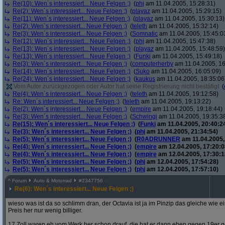
Re(10): Wen´s interessiert... Neue Felgen ;)
(
phj
am 11.04.2005, 15:28:31)
Re(2): Wen´s interessiert... Neue Felgen ;)
(
playaz
am 11.04.2005, 15:29:15)
Re(11): Wen´s interessiert... Neue Felgen ;)
(
playaz
am 11.04.2005, 15:30:13)
Re(2): Wen´s interessiert... Neue Felgen ;)
(
teleth
am 11.04.2005, 15:32:14)
Re(3): Wen´s interessiert... Neue Felgen ;)
(
Somnatic
am 11.04.2005, 15:45:0
Re(12): Wen´s interessiert... Neue Felgen ;)
(
phj
am 11.04.2005, 15:47:38)
Re(13): Wen´s interessiert... Neue Felgen ;)
(
playaz
am 11.04.2005, 15:48:59)
Re(13): Wen´s interessiert... Neue Felgen ;)
(
Funki
am 11.04.2005, 15:49:18)
Re(3): Wen´s interessiert... Neue Felgen ;)
(
computerherby
am 11.04.2005, 16
Re(14): Wen´s interessiert... Neue Felgen ;)
(
Suko
am 11.04.2005, 16:05:09)
Re(24): Wen´s interessiert... Neue Felgen ;)
(
kaukus
am 11.04.2005, 18:35:06
Vom Autor zurückgezogen oder Autor hat seine Registrierung nicht bestätigt
(
Re(4): Wen´s interessiert... Neue Felgen ;)
(
teleth
am 11.04.2005, 19:12:58)
Re: Wen´s interessiert... Neue Felgen ;)
(
teleth
am 11.04.2005, 19:13:22)
Re(2): Wen´s interessiert... Neue Felgen ;)
(
empire
am 11.04.2005, 19:18:44)
Re(3): Wen´s interessiert... Neue Felgen ;)
(
Schwingi
am 11.04.2005, 19:35:3
Re(15): Wen´s interessiert... Neue Felgen ;)
(
Funki
am 11.04.2005, 20:40:2
Re(3): Wen´s interessiert... Neue Felgen ;)
(
phj
am 11.04.2005, 21:34:54)
Re(5): Wen´s interessiert... Neue Felgen ;)
(
R0ADRUNNER
am 11.04.2005,
Re(4): Wen´s interessiert... Neue Felgen ;)
(
empire
am 12.04.2005, 17:20:0
Re(4): Wen´s interessiert... Neue Felgen ;)
(
empire
am 12.04.2005, 17:30:1
Re(5): Wen´s interessiert... Neue Felgen ;)
(
phj
am 12.04.2005, 17:54:28)
Re(5): Wen´s interessiert... Neue Felgen ;)
(
phj
am 12.04.2005, 17:57:10)
^
Forum
Auto & Motorrad
#
2347756
Re(6): Wen´s interessiert... Neue Felgen ;)
wieso was ist da so schlimm dran, der Octavia ist ja im Pinzip das gleiche wie 
Preis her nur wenig billiger.
17 Zoll waren eh vom Werk her schon drauf, die hat er dann eben gegen 19er get