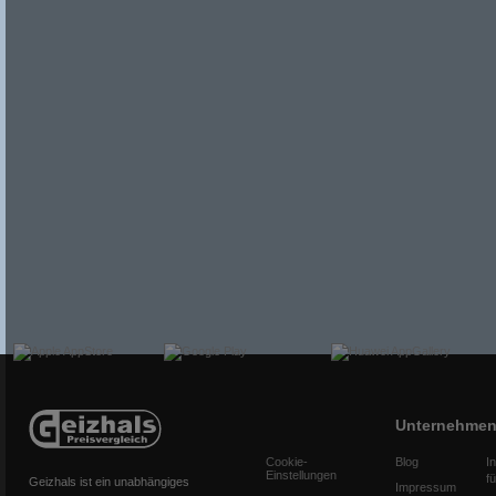
Unternehme
Cookie-
Blog
I
Einstellungen
f
Geizhals ist ein unabhängiges
Impressum