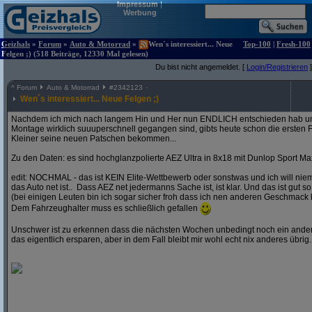
Impressum
|
Werbung
Geizhals
»
Forum
»
Auto & Motorrad
»
Wen´s interessiert... Neue
Top-100
|
Fresh-100
Felgen ;) (518 Beiträge, 12330 Mal gelesen)
Du bist nicht angemeldet. [
Login/Registrieren
]
^
Forum
Auto & Motorrad
#
2342123
Wen´s interessiert... Neue Felgen ;)
Nachdem ich mich nach langem Hin und Her nun ENDLICH entschieden hab und
Montage wirklich suuuperschnell gegangen sind, gibts heute schon die ersten F
Kleiner seine neuen Patschen bekommen...
Zu den Daten: es sind hochglanzpolierte AEZ Ultra in 8x18 mit Dunlop Sport Ma
edit: NOCHMAL - das ist KEIN Elite-Wettbewerb oder sonstwas und ich will ni
das Auto net ist.. Dass AEZ net jedermanns Sache ist, ist klar. Und das ist gut so
(bei einigen Leuten bin ich sogar sicher froh dass ich nen anderen Geschmack 
Dem Fahrzeughalter muss es schließlich gefallen
Unschwer ist zu erkennen dass die nächsten Wochen unbedingt noch ein andere
das eigentlich ersparen, aber in dem Fall bleibt mir wohl echt nix anderes übrig..