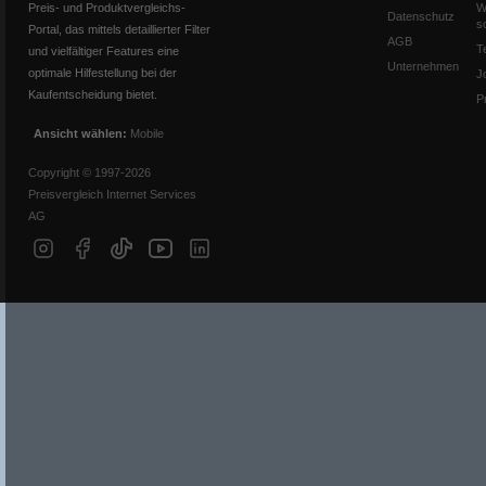
Preis- und Produktvergleichs-
W
Datenschutz
s
Portal, das mittels detaillierter Filter
AGB
T
und vielfältiger Features eine
Unternehmen
optimale Hilfestellung bei der
J
Kaufentscheidung bietet.
P
Ansicht wählen:
Mobile
Copyright © 1997-2026
Preisvergleich Internet Services
AG