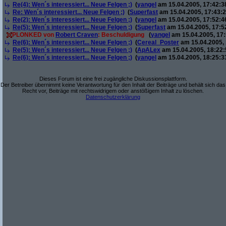
Re(4): Wen´s interessiert... Neue Felgen ;)
(
yangel
am 15.04.2005, 17:42:3
Re: Wen´s interessiert... Neue Felgen ;)
(
Superfast
am 15.04.2005, 17:43:2
Re(2): Wen´s interessiert... Neue Felgen ;)
(
yangel
am 15.04.2005, 17:52:4
Re(5): Wen´s interessiert... Neue Felgen ;)
(
Superfast
am 15.04.2005, 17:5
PLONKED von
Robert Craven
: Beschuldigung
(
yangel
am 15.04.2005, 17:
Re(6): Wen´s interessiert... Neue Felgen ;)
(
Cereal_Poster
am 15.04.2005, 
Re(5): Wen´s interessiert... Neue Felgen ;)
(
ApALex
am 15.04.2005, 18:22:
Re(6): Wen´s interessiert... Neue Felgen ;)
(
yangel
am 15.04.2005, 18:25:3
Dieses Forum ist eine frei zugängliche Diskussionsplattform.
Der Betreiber übernimmt keine Verantwortung für den Inhalt der Beiträge und behält sich das
Recht vor, Beiträge mit rechtswidrigem oder anstößigem Inhalt zu löschen.
Datenschutzerklärung