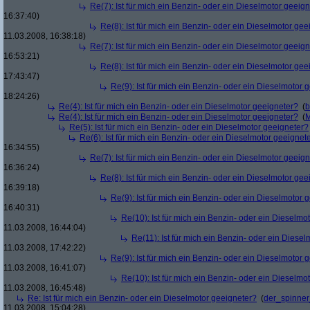
Re(7): Ist für mich ein Benzin- oder ein Dieselmotor geeig
16:37:40)
Re(8): Ist für mich ein Benzin- oder ein Dieselmotor gee
11.03.2008, 16:38:18)
Re(7): Ist für mich ein Benzin- oder ein Dieselmotor geeig
16:53:21)
Re(8): Ist für mich ein Benzin- oder ein Dieselmotor gee
17:43:47)
Re(9): Ist für mich ein Benzin- oder ein Dieselmotor 
18:24:26)
Re(4): Ist für mich ein Benzin- oder ein Dieselmotor geeigneter?
(
b
Re(4): Ist für mich ein Benzin- oder ein Dieselmotor geeigneter?
(
M
Re(5): Ist für mich ein Benzin- oder ein Dieselmotor geeigneter?
Re(6): Ist für mich ein Benzin- oder ein Dieselmotor geeignet
16:34:55)
Re(7): Ist für mich ein Benzin- oder ein Dieselmotor geeig
16:36:24)
Re(8): Ist für mich ein Benzin- oder ein Dieselmotor gee
16:39:18)
Re(9): Ist für mich ein Benzin- oder ein Dieselmotor 
16:40:31)
Re(10): Ist für mich ein Benzin- oder ein Dieselmo
11.03.2008, 16:44:04)
Re(11): Ist für mich ein Benzin- oder ein Diese
11.03.2008, 17:42:22)
Re(9): Ist für mich ein Benzin- oder ein Dieselmotor 
11.03.2008, 16:41:07)
Re(10): Ist für mich ein Benzin- oder ein Dieselmo
11.03.2008, 16:45:48)
Re: Ist für mich ein Benzin- oder ein Dieselmotor geeigneter?
(
der_spinne
11.03.2008, 15:04:28)