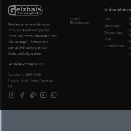
Unternehme
Cookie-
Blog
I
Einstellungen
f
Geizhals ist ein unabhängiges
Impressum
Preis- und Produktvergleichs-
W
Datenschutz
s
Portal, das mittels detaillierter Filter
AGB
T
und vielfältiger Features eine
Unternehmen
optimale Hilfestellung bei der
J
Kaufentscheidung bietet.
P
Ansicht wählen:
Mobile
Copyright © 1997-2026
Preisvergleich Internet Services
AG