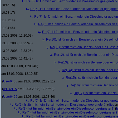
Re(5): Ist für mich ein Benzin- oder ein Dieselmotor geeigneter?
10:46:15)
Re(6): Ist für mich ein Benzin- oder ein Dieselmotor geeignet
10:58:17)
Re(7): Ist für mich ein Benzin- oder ein Dieselmotor geeig
11:01:14)
Re(8): Ist für mich ein Benzin- oder ein Dieselmotor gee
11:04:46)
Re(9): Ist für mich ein Benzin- oder ein Dieselmotor 
13.03.2008, 11:20:03)
Re(10): Ist für mich ein Benzin- oder ein Dieselmo
13.03.2008, 11:25:43)
Re(11): Ist für mich ein Benzin- oder ein Diese
13.03.2008, 11:33:25)
Re(12): Ist für mich ein Benzin- oder ein Di
13.03.2008, 11:42:43)
Re(13): Ist für mich ein Benzin- oder ein
am 13.03.2008, 12:03:40)
Re(14): Ist für mich ein Benzin- oder e
am 13.03.2008, 12:10:35)
Re(15): Ist für mich ein Benzin- ode
(
User6465
am 13.03.2008, 12:22:11)
Re(16): Ist für mich ein Benzin- 
(
w114/115
am 13.03.2008, 12:27:59)
Re(17): Ist für mich ein Benzi
(
User6465
am 13.03.2008, 12:28:46)
Re(6): Ist für mich ein Benzin- oder ein Dieselmotor geeignet
Re(2): Ist für mich ein Benzin- oder ein Dieselmotor geeigneter?
(
dizo
am
Re(3): Ist für mich ein Benzin- oder ein Dieselmotor geeigneter?
(
b
Re(4): Ist für mich ein Benzin- oder ein Dieselmotor geeigneter?
Re(5): Ist für mich ein Benzin- oder ein Dieselmotor geeignet