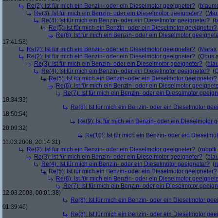
Re(2): Ist für mich ein Benzin- oder ein Dieselmotor geeigneter?
(
blaum
Re(3): Ist für mich ein Benzin- oder ein Dieselmotor geeigneter?
(
Mar
Re(4): Ist für mich ein Benzin- oder ein Dieselmotor geeigneter?
(
b
Re(5): Ist für mich ein Benzin- oder ein Dieselmotor geeigneter?
Re(6): Ist für mich ein Benzin- oder ein Dieselmotor geeignet
17:41:58)
Re(2): Ist für mich ein Benzin- oder ein Dieselmotor geeigneter?
(
Marax
Re(2): Ist für mich ein Benzin- oder ein Dieselmotor geeigneter?
(
Qbus
a
Re(3): Ist für mich ein Benzin- oder ein Dieselmotor geeigneter?
(
bla
Re(4): Ist für mich ein Benzin- oder ein Dieselmotor geeigneter?
(
Re(5): Ist für mich ein Benzin- oder ein Dieselmotor geeigneter?
Re(6): Ist für mich ein Benzin- oder ein Dieselmotor geeignet
Re(7): Ist für mich ein Benzin- oder ein Dieselmotor geeig
18:34:33)
Re(8): Ist für mich ein Benzin- oder ein Dieselmotor gee
18:50:54)
Re(9): Ist für mich ein Benzin- oder ein Dieselmotor 
20:09:32)
Re(10): Ist für mich ein Benzin- oder ein Dieselmo
11.03.2008, 20:14:31)
Re(2): Ist für mich ein Benzin- oder ein Dieselmotor geeigneter?
(
robotti
Re(3): Ist für mich ein Benzin- oder ein Dieselmotor geeigneter?
(
bla
Re(4): Ist für mich ein Benzin- oder ein Dieselmotor geeigneter?
(
r
Re(5): Ist für mich ein Benzin- oder ein Dieselmotor geeigneter?
Re(6): Ist für mich ein Benzin- oder ein Dieselmotor geeignet
Re(7): Ist für mich ein Benzin- oder ein Dieselmotor geeig
12.03.2008, 00:01:38)
Re(8): Ist für mich ein Benzin- oder ein Dieselmotor gee
01:39:46)
Re(8): Ist für mich ein Benzin- oder ein Dieselmotor gee