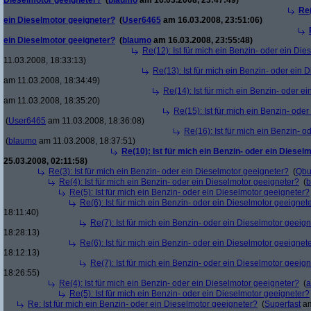
Dieselmotor geeigneter?
(
blaumo
am 16.03.2008, 23:47:49)
Re(
ein Dieselmotor geeigneter?
(
User6465
am 16.03.2008, 23:51:06)
ein Dieselmotor geeigneter?
(
blaumo
am 16.03.2008, 23:55:48)
Re(12): Ist für mich ein Benzin- oder ein Di
11.03.2008, 18:33:13)
Re(13): Ist für mich ein Benzin- oder ein
am 11.03.2008, 18:34:49)
Re(14): Ist für mich ein Benzin- oder e
am 11.03.2008, 18:35:20)
Re(15): Ist für mich ein Benzin- ode
(
User6465
am 11.03.2008, 18:36:08)
Re(16): Ist für mich ein Benzin- 
(
blaumo
am 11.03.2008, 18:37:51)
Re(10): Ist für mich ein Benzin- oder ein Diesel
25.03.2008, 02:11:58)
Re(3): Ist für mich ein Benzin- oder ein Dieselmotor geeigneter?
(
Qbu
Re(4): Ist für mich ein Benzin- oder ein Dieselmotor geeigneter?
(
b
Re(5): Ist für mich ein Benzin- oder ein Dieselmotor geeigneter?
Re(6): Ist für mich ein Benzin- oder ein Dieselmotor geeignet
18:11:40)
Re(7): Ist für mich ein Benzin- oder ein Dieselmotor geeig
18:28:13)
Re(6): Ist für mich ein Benzin- oder ein Dieselmotor geeignet
18:12:13)
Re(7): Ist für mich ein Benzin- oder ein Dieselmotor geeig
18:26:55)
Re(4): Ist für mich ein Benzin- oder ein Dieselmotor geeigneter?
(
a
Re(5): Ist für mich ein Benzin- oder ein Dieselmotor geeigneter?
Re: Ist für mich ein Benzin- oder ein Dieselmotor geeigneter?
(
Superfast
am