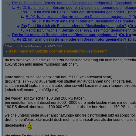
Re: Ist für mich ein Benzin- oder ein Dieselmotor geeigneter?
(
nashduck
am
Re(2): Ist für mich ein Benzin- oder ein Dieselmotor geeigneter?
(
blaum
Re(3): Ist für mich ein Benzin- oder ein Dieselmotor geeigneter?
(
robo
Re(4): Ist für mich ein Benzin- oder ein Dieselmotor geeigneter?
(
b
Re(5): Ist für mich ein Benzin- oder ein Dieselmotor geeigneter?
Re(3): Ist für mich ein Benzin- oder ein Dieselmotor geeigneter?
(
Dr.
Re(4): Ist für mich ein Benzin- oder ein Dieselmotor geeigneter?
(
r
Re: Ist für mich ein Benzin- oder ein Dieselmotor geeigneter?
(
Dr. Ko
am
Re(2): Ist für mich ein Benzin- oder ein Dieselmotor geeigneter?
(
bla
^
Forum
Auto & Motorrad
#
4674692
Ist für mich ein Benzin- oder ein Dieselmotor geeigneter?
da ich mittlerweile für die zeit bis zur bestellung/lieferung ein auto habe, betre
zukünftigen auto immer "wissenschaftlicher".
jahresfahrleistung liegt ganz grob bei 15 000 km (schwankt sehr!)
größtenteils ( >70%) außerhalb von städten auf autobahnen und landstraßen.
ich fahre nicht täglich mit dem auto, aber sowohl kurze wie auch längere stre
jedoch selten/unregelmäßig vor).
der wagen soll zwischen 150 und 200 PS haben.
bei modellen, die mit diesel nur 2000 - 3000 euro mehr kosten wäre mir der aufp
190 PS diesel aber knapp 100 000 ATS mehr als der benziner mit 170 PS - das w
welche unterschiede außer anschaffungs- und treibstoffkosten gibt es sonst noch
drehmoment/elastizität macht doch mehr am fahrspaß aus als der sound - also e
dieselmotor?