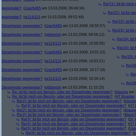
Re(21): Ist für mich
geeigneter?
(
User6465
am 13.03.2008, 09:49:34)
Re(22): Ist für m
geeigneter?
(
w114/115
am 13.03.2008, 09:52:48)
Re(23): Ist fü
Dieselmotor geeigneter?
(
User6465
am 13.03.2008, 09:55:57)
Re(23): Ist fü
Dieselmotor geeigneter?
(
gibberish
am 13.03.2008, 09:56:12)
Re(24): Ist 
Dieselmotor geeigneter?
(
w114/115
am 13.03.2008, 10:00:05)
Re(24): Ist 
Dieselmotor geeigneter?
(
User6465
am 13.03.2008, 10:01:22)
Re(25): I
Dieselmotor geeigneter?
(
w114/115
am 13.03.2008, 10:03:21)
Re(26)
Dieselmotor geeigneter?
(
User6465
am 13.03.2008, 10:17:16)
Re(
Dieselmotor geeigneter?
(
w114/115
am 13.03.2008, 10:26:14)
Re(26)
Dieselmotor geeigneter?
(
gibberish
am 13.03.2008, 11:10:25)
Re: Ist für mich ein Benzin- oder ein Dieselmotor geeigneter?
(
blaumo
am 1
Re: Ist für mich ein Benzin- oder ein Dieselmotor geeigneter?
(
HT Boarder
Re(2): Ist für mich ein Benzin- oder ein Dieselmotor geeigneter?
(
piice
Re(3): Ist für mich ein Benzin- oder ein Dieselmotor geeigneter?
(
HT 
Re(2): Ist für mich ein Benzin- oder ein Dieselmotor geeigneter?
(
blaum
Re(2): Ist für mich ein Benzin- oder ein Dieselmotor geeigneter?
(
Major
Re(3): Ist für mich ein Benzin- oder ein Dieselmotor geeigneter?
(
Dr.
Re(3): Ist für mich ein Benzin- oder ein Dieselmotor geeigneter?
(
HT 
Re(3): Ist für mich ein Benzin- oder ein Dieselmotor geeigneter?
(
Use
Re(4): Ist für mich ein Benzin- oder ein Dieselmotor geeigneter?
(
r