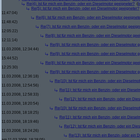
Re(4): Ist für mich ein Benzin- oder ein Dieselmotor geeigneter?
(
b
Re(5): Ist für mich ein Benzin- oder ein Dieselmotor geeigneter?
11:47:04)
Re(6): Ist für mich ein Benzin- oder ein Dieselmotor geeignet
11:48:42)
Re(7): Ist für mich ein Benzin- oder ein Dieselmotor geeig
12:05:22)
Re(8): Ist für mich ein Benzin- oder ein Dieselmotor gee
12:11:14)
Re(9): Ist für mich ein Benzin- oder ein Dieselmotor 
11.03.2008, 12:34:44)
Re(9): Ist für mich ein Benzin- oder ein Dieselmotor 
15:44:52)
Re(8): Ist für mich ein Benzin- oder ein Dieselmotor gee
12:25:30)
Re(9): Ist für mich ein Benzin- oder ein Dieselmotor 
11.03.2008, 12:36:18)
Re(10): Ist für mich ein Benzin- oder ein Dieselmo
11.03.2008, 12:54:56)
Re(11): Ist für mich ein Benzin- oder ein Diese
11.03.2008, 12:58:33)
Re(12): Ist für mich ein Benzin- oder ein Di
11.03.2008, 18:20:54)
Re(10): Ist für mich ein Benzin- oder ein Dieselmo
11.03.2008, 18:18:25)
Re(11): Ist für mich ein Benzin- oder ein Diese
11.03.2008, 18:19:46)
Re(12): Ist für mich ein Benzin- oder ein Di
11.03.2008, 18:24:26)
Re(13): Ist für mich ein Benzin- oder ein
am 11.03.2008, 18:28:05)