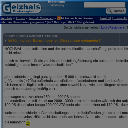
Impressum
|
Werbung
Geizhals
»
Forum
»
Auto & Motorrad
»
Ist für mich ein Benzin-
Top-100
|
Fresh-100
oder ein Dieselmotor geeigneter? (422 Beiträge, 10747 Mal gelesen)
Du bist nicht angemeldet. [
Login/Registrieren
]
^
Forum
Auto & Motorrad
#
4676082
Ist für mich ein Benzin- oder ein Dieselmotor geeigneter?
NOCHMAL: treibstoffkosten und der unterschiedliche anschaffungspreis sind bi
nicht relevant.
da ich mittlerweile für die zeit bis zur bestellung/lieferung ein auto habe, betre
zukünftigen auto immer "wissenschaftlicher".
jahresfahrleistung liegt ganz grob bei 15 000 km (schwankt sehr!)
größtenteils ( >70%) außerhalb von städten auf autobahnen und landstraßen.
ich fahre nicht täglich mit dem auto, aber sowohl kurze wie auch längere stre
jedoch selten/unregelmäßig vor).
der wagen soll zwischen 150 und 200 PS haben.
bei modellen, die mit diesel nur 2000 - 3000 euro mehr kosten wäre mir der aufp
190 PS diesel aber knapp 100 000 ATS mehr als der benziner mit 170 PS - das w
welche unterschiede außer anschaffungs- und treibstoffkosten gibt es sonst noch
drehmoment/elastizität macht doch mehr am fahrspaß aus als der sound - also e
dieselmotor?