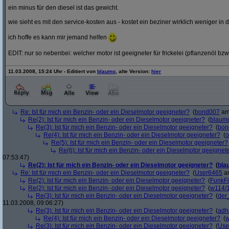
ein minus für den diesel ist das gewicht.
wie sieht es mit den service-kosten aus - kostet ein beziner wirklich weniger in 
ich hoffe es kann mir jemand helfen
EDIT: nur so nebenbei: welcher motor ist geeigneter für frickelei (pflanzenöl bzw
11.03.2008, 15:24 Uhr - Editiert von
blaumo
, alte Version:
hier
Re: Ist für mich ein Benzin- oder ein Dieselmotor geeigneter?
(
bond007
am 
Re(2): Ist für mich ein Benzin- oder ein Dieselmotor geeigneter?
(
blaum
Re(3): Ist für mich ein Benzin- oder ein Dieselmotor geeigneter?
(
bon
Re(4): Ist für mich ein Benzin- oder ein Dieselmotor geeigneter?
(
o
Re(5): Ist für mich ein Benzin- oder ein Dieselmotor geeigneter?
Re(6): Ist für mich ein Benzin- oder ein Dieselmotor geeignet
07:53:47)
Re(2): Ist für mich ein Benzin- oder ein Dieselmotor geeigneter?
(
bla
Re: Ist für mich ein Benzin- oder ein Dieselmotor geeigneter?
(
User6465
am
Re(2): Ist für mich ein Benzin- oder ein Dieselmotor geeigneter?
(
FunkF
Re(2): Ist für mich ein Benzin- oder ein Dieselmotor geeigneter?
(
w114/
Re(3): Ist für mich ein Benzin- oder ein Dieselmotor geeigneter?
(
der
11.03.2008, 09:06:27)
Re(3): Ist für mich ein Benzin- oder ein Dieselmotor geeigneter?
(
adh
Re(4): Ist für mich ein Benzin- oder ein Dieselmotor geeigneter?
(
w
Re(3): Ist für mich ein Benzin- oder ein Dieselmotor geeigneter?
(
Use