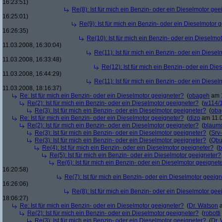
16:23:51)
Re(8): Ist für mich ein Benzin- oder ein Dieselmotor gee
16:25:01)
Re(9): Ist für mich ein Benzin- oder ein Dieselmotor 
16:26:35)
Re(10): Ist für mich ein Benzin- oder ein Dieselmo
11.03.2008, 16:30:04)
Re(11): Ist für mich ein Benzin- oder ein Diese
11.03.2008, 16:33:48)
Re(12): Ist für mich ein Benzin- oder ein Di
11.03.2008, 16:44:29)
Re(11): Ist für mich ein Benzin- oder ein Diese
11.03.2008, 18:16:37)
Re: Ist für mich ein Benzin- oder ein Dieselmotor geeigneter?
(
obageh
am 1
Re(2): Ist für mich ein Benzin- oder ein Dieselmotor geeigneter?
(
w114/
Re(3): Ist für mich ein Benzin- oder ein Dieselmotor geeigneter?
(
oba
Re: Ist für mich ein Benzin- oder ein Dieselmotor geeigneter?
(
dizo
am 11.0
Re(2): Ist für mich ein Benzin- oder ein Dieselmotor geeigneter?
(
blaum
Re(3): Ist für mich ein Benzin- oder ein Dieselmotor geeigneter?
(
Srv
Re(3): Ist für mich ein Benzin- oder ein Dieselmotor geeigneter?
(
Qbu
Re(4): Ist für mich ein Benzin- oder ein Dieselmotor geeigneter?
(
b
Re(5): Ist für mich ein Benzin- oder ein Dieselmotor geeigneter?
Re(6): Ist für mich ein Benzin- oder ein Dieselmotor geeignet
16:20:58)
Re(7): Ist für mich ein Benzin- oder ein Dieselmotor geeig
16:26:06)
Re(8): Ist für mich ein Benzin- oder ein Dieselmotor gee
18:06:27)
Re: Ist für mich ein Benzin- oder ein Dieselmotor geeigneter?
(
Dr. Watson
a
Re(2): Ist für mich ein Benzin- oder ein Dieselmotor geeigneter?
(
robotti
Re(3): Ist für mich ein Benzin- oder ein Dieselmotor geeigneter?
(
Dr.