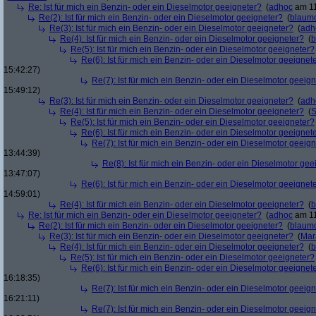
Re: Ist für mich ein Benzin- oder ein Dieselmotor geeigneter?
(
adhoc
am 11
Re(2): Ist für mich ein Benzin- oder ein Dieselmotor geeigneter?
(
blaum
Re(3): Ist für mich ein Benzin- oder ein Dieselmotor geeigneter?
(
adh
Re(4): Ist für mich ein Benzin- oder ein Dieselmotor geeigneter?
(
b
Re(5): Ist für mich ein Benzin- oder ein Dieselmotor geeigneter?
Re(6): Ist für mich ein Benzin- oder ein Dieselmotor geeignet
15:42:27)
Re(7): Ist für mich ein Benzin- oder ein Dieselmotor geeig
15:49:12)
Re(3): Ist für mich ein Benzin- oder ein Dieselmotor geeigneter?
(
adh
Re(4): Ist für mich ein Benzin- oder ein Dieselmotor geeigneter?
(
S
Re(5): Ist für mich ein Benzin- oder ein Dieselmotor geeigneter?
Re(6): Ist für mich ein Benzin- oder ein Dieselmotor geeignet
Re(7): Ist für mich ein Benzin- oder ein Dieselmotor geeig
13:44:39)
Re(8): Ist für mich ein Benzin- oder ein Dieselmotor gee
13:47:07)
Re(6): Ist für mich ein Benzin- oder ein Dieselmotor geeignet
14:59:01)
Re(4): Ist für mich ein Benzin- oder ein Dieselmotor geeigneter?
(
b
Re: Ist für mich ein Benzin- oder ein Dieselmotor geeigneter?
(
adhoc
am 11
Re(2): Ist für mich ein Benzin- oder ein Dieselmotor geeigneter?
(
blaum
Re(3): Ist für mich ein Benzin- oder ein Dieselmotor geeigneter?
(
Mar
Re(4): Ist für mich ein Benzin- oder ein Dieselmotor geeigneter?
(
b
Re(5): Ist für mich ein Benzin- oder ein Dieselmotor geeigneter?
Re(6): Ist für mich ein Benzin- oder ein Dieselmotor geeignet
16:18:35)
Re(7): Ist für mich ein Benzin- oder ein Dieselmotor geeig
16:21:11)
Re(7): Ist für mich ein Benzin- oder ein Dieselmotor geeig