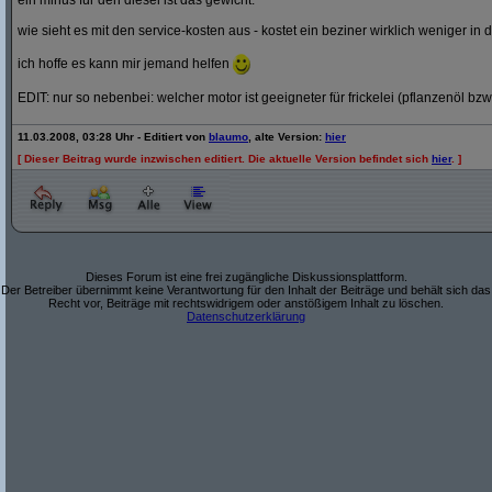
ein minus für den diesel ist das gewicht.
wie sieht es mit den service-kosten aus - kostet ein beziner wirklich weniger in 
ich hoffe es kann mir jemand helfen
EDIT: nur so nebenbei: welcher motor ist geeigneter für frickelei (pflanzenöl bzw
11.03.2008, 03:28 Uhr - Editiert von
blaumo
, alte Version:
hier
[ Dieser Beitrag wurde inzwischen editiert. Die aktuelle Version befindet sich
hier
. ]
Dieses Forum ist eine frei zugängliche Diskussionsplattform.
Der Betreiber übernimmt keine Verantwortung für den Inhalt der Beiträge und behält sich das
Recht vor, Beiträge mit rechtswidrigem oder anstößigem Inhalt zu löschen.
Datenschutzerklärung