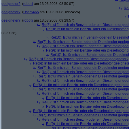
geeigneter?
(
robotti
am 13.03.2008, 08:50:07)
Re(
geeigneter?
(
User6465
am 13.03.2008, 09:24:26)
geeigneter?
(
robotti
am 13.03.2008, 09:29:57)
Re(8): Ist für mich ein Benzin- oder ein Dieselmotor gee
Re(9): Ist für mich ein Benzin- oder ein Dieselmotor 
08:37:28)
Re(10): Ist für mich ein Benzin- oder ein Dieselmo
Re(7): Ist für mich ein Benzin- oder ein Dieselmotor geeig
Re(8): Ist für mich ein Benzin- oder ein Dieselmotor gee
Re(9): Ist für mich ein Benzin- oder ein Dieselmotor 
Re(10): Ist für mich ein Benzin- oder ein Dieselmo
Re(5): Ist für mich ein Benzin- oder ein Dieselmotor geeigneter?
Re(6): Ist für mich ein Benzin- oder ein Dieselmotor geeignet
Re(7): Ist für mich ein Benzin- oder ein Dieselmotor geeig
Re(8): Ist für mich ein Benzin- oder ein Dieselmotor gee
Re(7): Ist für mich ein Benzin- oder ein Dieselmotor geeig
Re(8): Ist für mich ein Benzin- oder ein Dieselmotor gee
Re(6): Ist für mich ein Benzin- oder ein Dieselmotor geeignet
Re(7): Ist für mich ein Benzin- oder ein Dieselmotor geeig
Re(8): Ist für mich ein Benzin- oder ein Dieselmotor gee
Re(9): Ist für mich ein Benzin- oder ein Dieselmotor 
Re(8): Ist für mich ein Benzin- oder ein Dieselmotor gee
Re(9): Ist für mich ein Benzin- oder ein Dieselmotor 
Re(6): Ist für mich ein Benzin- oder ein Dieselmotor geeignet
Re(7): Ist für mich ein Benzin- oder ein Dieselmotor geeig
Re(8): Ist für mich ein Benzin- oder ein Dieselmotor gee
Re(9): Ist für mich ein Benzin- oder ein Dieselmotor 
Re(10): Ist für mich ein Benzin- oder ein Dieselmo