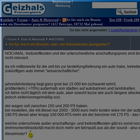
Impressum
|
Werbung
Geizhals
»
Forum
»
Auto & Motorrad
»
Ist für mich ein Benzin-
Top-100
|
Fresh-100
oder ein Dieselmotor geeigneter? (422 Beiträge, 10732 Mal gelesen)
Du bist nicht angemeldet. [
Login/Registrieren
]
^
Forum
Auto & Motorrad
#
4676082
Ist für mich ein Benzin- oder ein Dieselmotor geeigneter?
NOCHMAL: treibstoffkosten und der unterschiedliche anschaffungspreis sind bi
nicht relevant.
da ich mittlerweile für die zeit bis zur bestellung/lieferung ein auto habe, betre
zukünftigen auto immer "wissenschaftlicher".
jahresfahrleistung liegt ganz grob bei 15 000 km (schwankt sehr!)
größtenteils ( >70%) außerhalb von städten auf autobahnen und landstraßen.
ich fahre nicht täglich mit dem auto, aber sowohl kurze wie auch längere stre
jedoch selten/unregelmäßig vor).
der wagen soll zwischen 150 und 200 PS haben.
bei modellen, die mit diesel nur 2000 - 3000 euro mehr kosten wäre mir der aufp
190 PS diesel aber knapp 100 000 ATS mehr als der benziner mit 170 PS - das w
welche unterschiede außer anschaffungs- und treibstoffkosten gibt es sonst noch
drehmoment/elastizität macht doch mehr am fahrspaß aus als der sound - also e
dieselmotor?