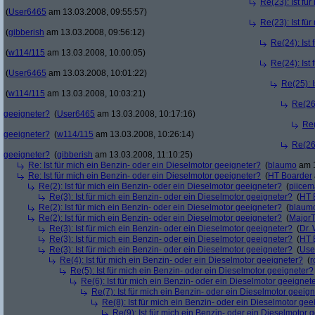
Re(23): Ist fü
(
User6465
am 13.03.2008, 09:55:57)
Re(23): Ist fü
(
gibberish
am 13.03.2008, 09:56:12)
Re(24): Ist
(
w114/115
am 13.03.2008, 10:00:05)
Re(24): Ist
(
User6465
am 13.03.2008, 10:01:22)
Re(25): 
(
w114/115
am 13.03.2008, 10:03:21)
Re(26)
geeigneter?
(
User6465
am 13.03.2008, 10:17:16)
Re(
geeigneter?
(
w114/115
am 13.03.2008, 10:26:14)
Re(26)
geeigneter?
(
gibberish
am 13.03.2008, 11:10:25)
Re: Ist für mich ein Benzin- oder ein Dieselmotor geeigneter?
(
blaumo
am 1
Re: Ist für mich ein Benzin- oder ein Dieselmotor geeigneter?
(
HT Boarder
Re(2): Ist für mich ein Benzin- oder ein Dieselmotor geeigneter?
(
piice
Re(3): Ist für mich ein Benzin- oder ein Dieselmotor geeigneter?
(
HT 
Re(2): Ist für mich ein Benzin- oder ein Dieselmotor geeigneter?
(
blaum
Re(2): Ist für mich ein Benzin- oder ein Dieselmotor geeigneter?
(
Major
Re(3): Ist für mich ein Benzin- oder ein Dieselmotor geeigneter?
(
Dr.
Re(3): Ist für mich ein Benzin- oder ein Dieselmotor geeigneter?
(
HT 
Re(3): Ist für mich ein Benzin- oder ein Dieselmotor geeigneter?
(
Use
Re(4): Ist für mich ein Benzin- oder ein Dieselmotor geeigneter?
(
r
Re(5): Ist für mich ein Benzin- oder ein Dieselmotor geeigneter?
Re(6): Ist für mich ein Benzin- oder ein Dieselmotor geeignet
Re(7): Ist für mich ein Benzin- oder ein Dieselmotor geeig
Re(8): Ist für mich ein Benzin- oder ein Dieselmotor gee
Re(9): Ist für mich ein Benzin- oder ein Dieselmotor 