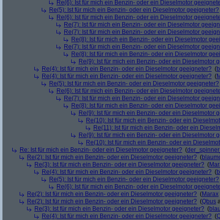
Re(6): Ist für mich ein Benzin- oder ein Dieselmotor geeignet
Re(5): Ist für mich ein Benzin- oder ein Dieselmotor geeigneter?
Re(6): Ist für mich ein Benzin- oder ein Dieselmotor geeignet
Re(7): Ist für mich ein Benzin- oder ein Dieselmotor geeig
Re(7): Ist für mich ein Benzin- oder ein Dieselmotor geeig
Re(8): Ist für mich ein Benzin- oder ein Dieselmotor gee
Re(7): Ist für mich ein Benzin- oder ein Dieselmotor geeig
Re(8): Ist für mich ein Benzin- oder ein Dieselmotor gee
Re(9): Ist für mich ein Benzin- oder ein Dieselmotor 
Re(4): Ist für mich ein Benzin- oder ein Dieselmotor geeigneter?
(
b
Re(4): Ist für mich ein Benzin- oder ein Dieselmotor geeigneter?
(
M
Re(5): Ist für mich ein Benzin- oder ein Dieselmotor geeigneter?
Re(6): Ist für mich ein Benzin- oder ein Dieselmotor geeignet
Re(7): Ist für mich ein Benzin- oder ein Dieselmotor geeig
Re(8): Ist für mich ein Benzin- oder ein Dieselmotor gee
Re(9): Ist für mich ein Benzin- oder ein Dieselmotor 
Re(10): Ist für mich ein Benzin- oder ein Dieselmo
Re(11): Ist für mich ein Benzin- oder ein Diese
Re(9): Ist für mich ein Benzin- oder ein Dieselmotor 
Re(10): Ist für mich ein Benzin- oder ein Dieselmo
Re: Ist für mich ein Benzin- oder ein Dieselmotor geeigneter?
(
der_spinne
Re(2): Ist für mich ein Benzin- oder ein Dieselmotor geeigneter?
(
blaum
Re(3): Ist für mich ein Benzin- oder ein Dieselmotor geeigneter?
(
Mar
Re(4): Ist für mich ein Benzin- oder ein Dieselmotor geeigneter?
(
b
Re(5): Ist für mich ein Benzin- oder ein Dieselmotor geeigneter?
Re(6): Ist für mich ein Benzin- oder ein Dieselmotor geeignet
Re(2): Ist für mich ein Benzin- oder ein Dieselmotor geeigneter?
(
Marax
Re(2): Ist für mich ein Benzin- oder ein Dieselmotor geeigneter?
(
Qbus
a
Re(3): Ist für mich ein Benzin- oder ein Dieselmotor geeigneter?
(
bla
Re(4): Ist für mich ein Benzin- oder ein Dieselmotor geeigneter?
(