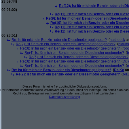
23:59:44)
Re(12): Ist für mich ein Benzin- oder ein 
00:01:02)
Re(11): Ist für mich ein Benzin- oder ein Die
Re(9): Ist für mich ein Benzin- oder ein Dieselmoto
Re(10): Ist für mich ein Benzin- oder ein Diesel
Re(11): Ist für mich ein Benzin- oder ein Die
Re(11): Ist für mich ein Benzin- oder ein Die
00:23:51)
Re: Ist für mich ein Benzin- oder ein Dieselmotor geeigneter?
(
nashduck
am
Re(2): Ist für mich ein Benzin- oder ein Dieselmotor geeigneter?
(
blaum
Re(3): Ist für mich ein Benzin- oder ein Dieselmotor geeigneter?
(
robo
Re(4): Ist für mich ein Benzin- oder ein Dieselmotor geeigneter?
(
b
Re(5): Ist für mich ein Benzin- oder ein Dieselmotor geeigneter?
Re(3): Ist für mich ein Benzin- oder ein Dieselmotor geeigneter?
(
Dr.
Re(4): Ist für mich ein Benzin- oder ein Dieselmotor geeigneter?
(
r
Re: Ist für mich ein Benzin- oder ein Dieselmotor geeigneter?
(
Dr. Ko
am
Re(2): Ist für mich ein Benzin- oder ein Dieselmotor geeigneter?
(
bla
Dieses Forum ist eine frei zugängliche Diskussionsplattform.
Der Betreiber übernimmt keine Verantwortung für den Inhalt der Beiträge und behält sich das
Recht vor, Beiträge mit rechtswidrigem oder anstößigem Inhalt zu löschen.
Datenschutzerklärung