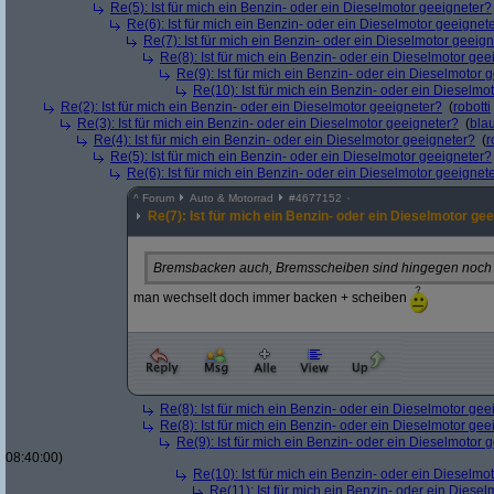
Re(5): Ist für mich ein Benzin- oder ein Dieselmotor geeigneter?
Re(6): Ist für mich ein Benzin- oder ein Dieselmotor geeignet
Re(7): Ist für mich ein Benzin- oder ein Dieselmotor geeig
Re(8): Ist für mich ein Benzin- oder ein Dieselmotor gee
Re(9): Ist für mich ein Benzin- oder ein Dieselmotor 
Re(10): Ist für mich ein Benzin- oder ein Dieselmo
Re(2): Ist für mich ein Benzin- oder ein Dieselmotor geeigneter?
(
robotti
Re(3): Ist für mich ein Benzin- oder ein Dieselmotor geeigneter?
(
bla
Re(4): Ist für mich ein Benzin- oder ein Dieselmotor geeigneter?
(
r
Re(5): Ist für mich ein Benzin- oder ein Dieselmotor geeigneter?
Re(6): Ist für mich ein Benzin- oder ein Dieselmotor geeignet
^
Forum
Auto & Motorrad
#
4677152
Re(7): Ist für mich ein Benzin- oder ein Dieselmotor ge
Bremsbacken auch, Bremsscheiben sind hingegen noch 
man wechselt doch immer backen + scheiben
Re(8): Ist für mich ein Benzin- oder ein Dieselmotor gee
Re(8): Ist für mich ein Benzin- oder ein Dieselmotor gee
Re(9): Ist für mich ein Benzin- oder ein Dieselmotor 
08:40:00)
Re(10): Ist für mich ein Benzin- oder ein Dieselmo
Re(11): Ist für mich ein Benzin- oder ein Diese