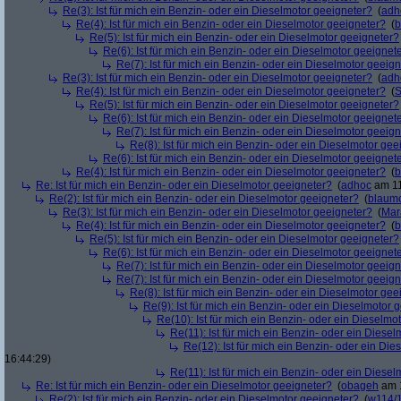
Re(3): Ist für mich ein Benzin- oder ein Dieselmotor geeigneter?
(
adh
Re(4): Ist für mich ein Benzin- oder ein Dieselmotor geeigneter?
(
b
Re(5): Ist für mich ein Benzin- oder ein Dieselmotor geeigneter?
Re(6): Ist für mich ein Benzin- oder ein Dieselmotor geeignet
Re(7): Ist für mich ein Benzin- oder ein Dieselmotor geeig
Re(3): Ist für mich ein Benzin- oder ein Dieselmotor geeigneter?
(
adh
Re(4): Ist für mich ein Benzin- oder ein Dieselmotor geeigneter?
(
S
Re(5): Ist für mich ein Benzin- oder ein Dieselmotor geeigneter?
Re(6): Ist für mich ein Benzin- oder ein Dieselmotor geeignet
Re(7): Ist für mich ein Benzin- oder ein Dieselmotor geeig
Re(8): Ist für mich ein Benzin- oder ein Dieselmotor gee
Re(6): Ist für mich ein Benzin- oder ein Dieselmotor geeignet
Re(4): Ist für mich ein Benzin- oder ein Dieselmotor geeigneter?
(
b
Re: Ist für mich ein Benzin- oder ein Dieselmotor geeigneter?
(
adhoc
am 11
Re(2): Ist für mich ein Benzin- oder ein Dieselmotor geeigneter?
(
blaum
Re(3): Ist für mich ein Benzin- oder ein Dieselmotor geeigneter?
(
Mar
Re(4): Ist für mich ein Benzin- oder ein Dieselmotor geeigneter?
(
b
Re(5): Ist für mich ein Benzin- oder ein Dieselmotor geeigneter?
Re(6): Ist für mich ein Benzin- oder ein Dieselmotor geeignet
Re(7): Ist für mich ein Benzin- oder ein Dieselmotor geeig
Re(7): Ist für mich ein Benzin- oder ein Dieselmotor geeig
Re(8): Ist für mich ein Benzin- oder ein Dieselmotor gee
Re(9): Ist für mich ein Benzin- oder ein Dieselmotor 
Re(10): Ist für mich ein Benzin- oder ein Dieselmo
Re(11): Ist für mich ein Benzin- oder ein Diese
Re(12): Ist für mich ein Benzin- oder ein Di
16:44:29)
Re(11): Ist für mich ein Benzin- oder ein Diese
Re: Ist für mich ein Benzin- oder ein Dieselmotor geeigneter?
(
obageh
am 1
Re(2): Ist für mich ein Benzin- oder ein Dieselmotor geeigneter?
(
w114/