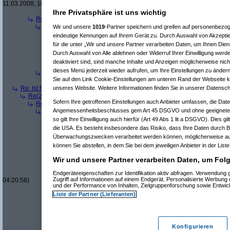
11.03.2008, 18:37:51)
Re(10): Ist für mich ein Benzin- oder ein Diesel
Ihre Privatsphäre ist uns wichtig
Re(3): Ist für mich ein Benzin- oder ein Dieselmotor geeigneter?
(
Qbu
Re(4): Ist für mich ein Benzin- oder ein Dieselmotor geeigneter?
(
b
Wir und unsere
1019
-Partner speichern und greifen auf personenbezo
Re(5): Ist für mich ein Benzin- oder ein Dieselmotor geeigneter?
eindeutige Kennungen auf Ihrem Gerät zu. Durch Auswahl von Akzeptie
Re(6): Ist für mich ein Benzin- oder ein Dieselmotor geeignet
für die unter „Wir und unsere Partner verarbeiten Daten, um Ihnen Dien
Re(7): Ist für mich ein Benzin- oder ein Dieselmotor geeig
Durch Auswahl von Alle ablehnen oder Widerruf Ihrer Einwilligung werd
Re(6): Ist für mich ein Benzin- oder ein Dieselmotor geeignet
deaktiviert sind, sind manche Inhalte und Anzeigen möglicherweise nich
Re(7): Ist für mich ein Benzin- oder ein Dieselmotor geeig
dieses Menü jederzeit wieder aufrufen, um Ihre Einstellungen zu ändern
Re(4): Ist für mich ein Benzin- oder ein Dieselmotor geeigneter?
(
a
Sie auf den Link Cookie-Einstellungen am unteren Rand der Webseite kli
Re(5): Ist für mich ein Benzin- oder ein Dieselmotor geeigneter?
Re: Ist für mich ein Benzin- oder ein Dieselmotor geeigneter?
(
Superfast
am
unseres Website. Weitere Informationen finden Sie in unserer Datensch
Re(2): Ist für mich ein Benzin- oder ein Dieselmotor geeigneter?
(
dizo
am
Sofern Ihre getroffenen Einstellungen auch Anbieter umfassen, die Daten
Re(3): Ist für mich ein Benzin- oder ein Dieselmotor geeigneter?
(
Use
Angemessenheitsbeschlusses gem Art 45 DSGVO und ohne geeignete 
Re(4): Ist für mich ein Benzin- oder ein Dieselmotor geeigneter?
(
d
Re(5): Ist für mich ein Benzin- oder ein Dieselmotor geeigneter?
so gilt Ihre Einwilligung auch hierfür (Art 49 Abs 1 lit a DSGVO). Dies g
Re(6): Ist für mich ein Benzin- oder ein Dieselmotor geeignet
die USA. Es besteht insbesondere das Risiko, dass Ihre Daten durch B
Re(7): Ist für mich ein Benzin- oder ein Dieselmotor geeig
Überwachungszwecken verarbeitet werden können, möglicherweise au
Re(8): Ist für mich ein Benzin- oder ein Dieselmotor gee
können Sie abstellen, in dem Sie bei dem jeweiligen Anbieter in der List
Re(9): Ist für mich ein Benzin- oder ein Dieselmotor 
Re(10): Ist für mich ein Benzin- oder ein Dieselmo
Wir und unsere Partner verarbeiten Daten, um Folg
Re(11): Ist für mich ein Benzin- oder ein Diese
Re(11): Ist für mich ein Benzin- oder ein Diese
Endgeräteeigenschaften zur Identifikation aktiv abfragen. Verwendung
Zugriff auf Informationen auf einem Endgerät. Personalisierte Werbung
04:20:58)
und der Performance von Inhalten, Zielgruppenforschung sowie Entwi
Re(7): Ist für mich ein Benzin- oder ein Dieselmotor geeig
Liste der Partner (Lieferanten)
Re(7): Ist für mich ein Benzin- oder ein Dieselmotor geeig
Re(8): Ist für mich ein Benzin- oder ein Dieselmotor gee
Re(9): Ist für mich ein Benzin- oder ein Dieselmotor 
Re(10): Ist für mich ein Benzin- oder ein Dieselmo
Re(11): Ist für mich ein Benzin- oder ein Diese
Konfigurieren