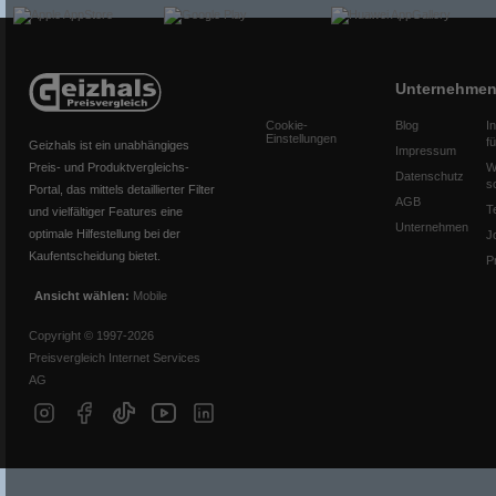
Unternehme
Cookie-
Blog
I
Einstellungen
f
Geizhals ist ein unabhängiges
Impressum
Preis- und Produktvergleichs-
W
Datenschutz
s
Portal, das mittels detaillierter Filter
AGB
T
und vielfältiger Features eine
Unternehmen
optimale Hilfestellung bei der
J
Kaufentscheidung bietet.
P
Ansicht wählen:
Mobile
Copyright © 1997-2026
Preisvergleich Internet Services
AG