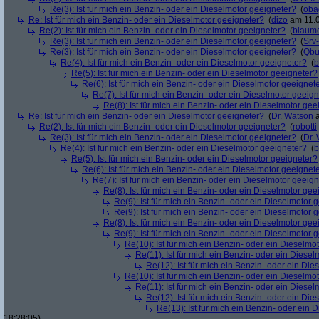
Re(3): Ist für mich ein Benzin- oder ein Dieselmotor geeigneter?
(
oba
Re: Ist für mich ein Benzin- oder ein Dieselmotor geeigneter?
(
dizo
am 11.0
Re(2): Ist für mich ein Benzin- oder ein Dieselmotor geeigneter?
(
blaum
Re(3): Ist für mich ein Benzin- oder ein Dieselmotor geeigneter?
(
Srv
Re(3): Ist für mich ein Benzin- oder ein Dieselmotor geeigneter?
(
Qbu
Re(4): Ist für mich ein Benzin- oder ein Dieselmotor geeigneter?
(
b
Re(5): Ist für mich ein Benzin- oder ein Dieselmotor geeigneter?
Re(6): Ist für mich ein Benzin- oder ein Dieselmotor geeignet
Re(7): Ist für mich ein Benzin- oder ein Dieselmotor geeig
Re(8): Ist für mich ein Benzin- oder ein Dieselmotor gee
Re: Ist für mich ein Benzin- oder ein Dieselmotor geeigneter?
(
Dr. Watson
a
Re(2): Ist für mich ein Benzin- oder ein Dieselmotor geeigneter?
(
robotti
Re(3): Ist für mich ein Benzin- oder ein Dieselmotor geeigneter?
(
Dr.
Re(4): Ist für mich ein Benzin- oder ein Dieselmotor geeigneter?
(
b
Re(5): Ist für mich ein Benzin- oder ein Dieselmotor geeigneter?
Re(6): Ist für mich ein Benzin- oder ein Dieselmotor geeignet
Re(7): Ist für mich ein Benzin- oder ein Dieselmotor geeig
Re(8): Ist für mich ein Benzin- oder ein Dieselmotor gee
Re(9): Ist für mich ein Benzin- oder ein Dieselmotor 
Re(9): Ist für mich ein Benzin- oder ein Dieselmotor 
Re(8): Ist für mich ein Benzin- oder ein Dieselmotor gee
Re(9): Ist für mich ein Benzin- oder ein Dieselmotor 
Re(10): Ist für mich ein Benzin- oder ein Dieselmo
Re(11): Ist für mich ein Benzin- oder ein Diese
Re(12): Ist für mich ein Benzin- oder ein Di
Re(10): Ist für mich ein Benzin- oder ein Dieselmo
Re(11): Ist für mich ein Benzin- oder ein Diese
Re(12): Ist für mich ein Benzin- oder ein Di
Re(13): Ist für mich ein Benzin- oder ein
18:28:05)