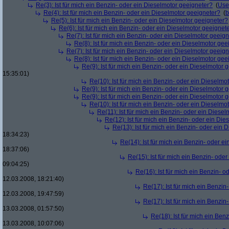
Re(3): Ist für mich ein Benzin- oder ein Dieselmotor geeigneter?
(
Use
Re(4): Ist für mich ein Benzin- oder ein Dieselmotor geeigneter?
(
b
Re(5): Ist für mich ein Benzin- oder ein Dieselmotor geeigneter?
Re(6): Ist für mich ein Benzin- oder ein Dieselmotor geeignet
Re(7): Ist für mich ein Benzin- oder ein Dieselmotor geeig
Re(8): Ist für mich ein Benzin- oder ein Dieselmotor gee
Re(7): Ist für mich ein Benzin- oder ein Dieselmotor geeig
Re(8): Ist für mich ein Benzin- oder ein Dieselmotor gee
Re(9): Ist für mich ein Benzin- oder ein Dieselmotor 
15:35:01)
Re(10): Ist für mich ein Benzin- oder ein Dieselmo
Re(9): Ist für mich ein Benzin- oder ein Dieselmotor 
Re(9): Ist für mich ein Benzin- oder ein Dieselmotor 
Re(10): Ist für mich ein Benzin- oder ein Dieselmo
Re(11): Ist für mich ein Benzin- oder ein Diese
Re(12): Ist für mich ein Benzin- oder ein Di
Re(13): Ist für mich ein Benzin- oder ein
18:34:23)
Re(14): Ist für mich ein Benzin- oder e
18:37:06)
Re(15): Ist für mich ein Benzin- ode
09:04:25)
Re(16): Ist für mich ein Benzin- 
12.03.2008, 18:21:40)
Re(17): Ist für mich ein Benzi
12.03.2008, 19:47:59)
Re(17): Ist für mich ein Benzi
13.03.2008, 01:57:50)
Re(18): Ist für mich ein Ben
13.03.2008, 10:07:06)