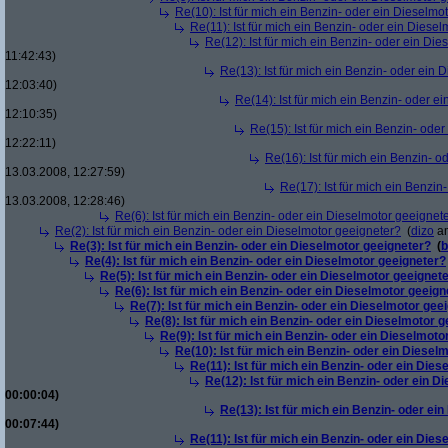
Re(10): Ist für mich ein Benzin- oder ein Dieselmo
Re(11): Ist für mich ein Benzin- oder ein Diese
Re(12): Ist für mich ein Benzin- oder ein Di
11:42:43)
Re(13): Ist für mich ein Benzin- oder ein
12:03:40)
Re(14): Ist für mich ein Benzin- oder e
12:10:35)
Re(15): Ist für mich ein Benzin- ode
12:22:11)
Re(16): Ist für mich ein Benzin- 
13.03.2008, 12:27:59)
Re(17): Ist für mich ein Benzi
13.03.2008, 12:28:46)
Re(6): Ist für mich ein Benzin- oder ein Dieselmotor geeignet
Re(2): Ist für mich ein Benzin- oder ein Dieselmotor geeigneter?
(
dizo
am
Re(3): Ist für mich ein Benzin- oder ein Dieselmotor geeigneter?
(
b
Re(4): Ist für mich ein Benzin- oder ein Dieselmotor geeigneter?
Re(5): Ist für mich ein Benzin- oder ein Dieselmotor geeignet
Re(6): Ist für mich ein Benzin- oder ein Dieselmotor geeign
Re(7): Ist für mich ein Benzin- oder ein Dieselmotor gee
Re(8): Ist für mich ein Benzin- oder ein Dieselmotor 
Re(9): Ist für mich ein Benzin- oder ein Dieselmoto
Re(10): Ist für mich ein Benzin- oder ein Diesel
Re(11): Ist für mich ein Benzin- oder ein Die
Re(12): Ist für mich ein Benzin- oder ein 
00:00:04)
Re(13): Ist für mich ein Benzin- oder ei
00:07:44)
Re(11): Ist für mich ein Benzin- oder ein Die