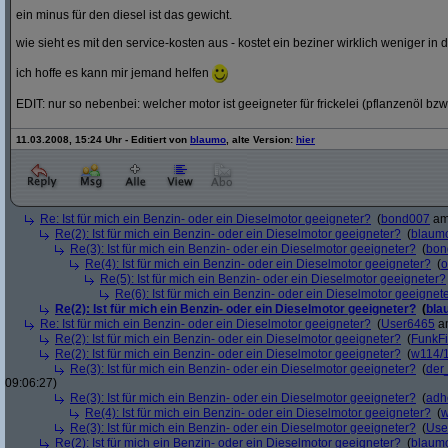
ein minus für den diesel ist das gewicht.
wie sieht es mit den service-kosten aus - kostet ein beziner wirklich weniger in 
ich hoffe es kann mir jemand helfen
EDIT: nur so nebenbei: welcher motor ist geeigneter für frickelei (pflanzenöl bzw
11.03.2008, 15:24 Uhr - Editiert von
blaumo
, alte Version:
hier
Re: Ist für mich ein Benzin- oder ein Dieselmotor geeigneter?
(
bond007
am 
Re(2): Ist für mich ein Benzin- oder ein Dieselmotor geeigneter?
(
blaum
Re(3): Ist für mich ein Benzin- oder ein Dieselmotor geeigneter?
(
bon
Re(4): Ist für mich ein Benzin- oder ein Dieselmotor geeigneter?
(
o
Re(5): Ist für mich ein Benzin- oder ein Dieselmotor geeigneter?
Re(6): Ist für mich ein Benzin- oder ein Dieselmotor geeignet
Re(2): Ist für mich ein Benzin- oder ein Dieselmotor geeigneter?
(
bla
Re: Ist für mich ein Benzin- oder ein Dieselmotor geeigneter?
(
User6465
am
Re(2): Ist für mich ein Benzin- oder ein Dieselmotor geeigneter?
(
FunkF
Re(2): Ist für mich ein Benzin- oder ein Dieselmotor geeigneter?
(
w114/
Re(3): Ist für mich ein Benzin- oder ein Dieselmotor geeigneter?
(
der
09:06:27)
Re(3): Ist für mich ein Benzin- oder ein Dieselmotor geeigneter?
(
adh
Re(4): Ist für mich ein Benzin- oder ein Dieselmotor geeigneter?
(
w
Re(3): Ist für mich ein Benzin- oder ein Dieselmotor geeigneter?
(
Use
Re(2): Ist für mich ein Benzin- oder ein Dieselmotor geeigneter?
(
blaum