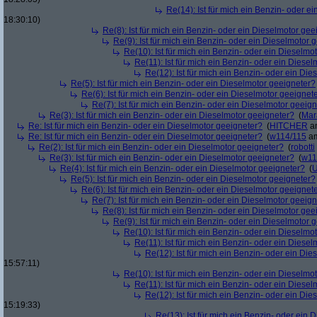
Re(14): Ist für mich ein Benzin- oder e
18:30:10)
Re(8): Ist für mich ein Benzin- oder ein Dieselmotor gee
Re(9): Ist für mich ein Benzin- oder ein Dieselmotor 
Re(10): Ist für mich ein Benzin- oder ein Dieselmo
Re(11): Ist für mich ein Benzin- oder ein Diese
Re(12): Ist für mich ein Benzin- oder ein Di
Re(5): Ist für mich ein Benzin- oder ein Dieselmotor geeigneter?
Re(6): Ist für mich ein Benzin- oder ein Dieselmotor geeignet
Re(7): Ist für mich ein Benzin- oder ein Dieselmotor geeig
Re(3): Ist für mich ein Benzin- oder ein Dieselmotor geeigneter?
(
Mar
Re: Ist für mich ein Benzin- oder ein Dieselmotor geeigneter?
(
HITCHER
am
Re: Ist für mich ein Benzin- oder ein Dieselmotor geeigneter?
(
w114/115
am
Re(2): Ist für mich ein Benzin- oder ein Dieselmotor geeigneter?
(
robotti
Re(3): Ist für mich ein Benzin- oder ein Dieselmotor geeigneter?
(
w11
Re(4): Ist für mich ein Benzin- oder ein Dieselmotor geeigneter?
(
U
Re(5): Ist für mich ein Benzin- oder ein Dieselmotor geeigneter?
Re(6): Ist für mich ein Benzin- oder ein Dieselmotor geeignet
Re(7): Ist für mich ein Benzin- oder ein Dieselmotor geeig
Re(8): Ist für mich ein Benzin- oder ein Dieselmotor gee
Re(9): Ist für mich ein Benzin- oder ein Dieselmotor 
Re(10): Ist für mich ein Benzin- oder ein Dieselmo
Re(11): Ist für mich ein Benzin- oder ein Diese
Re(12): Ist für mich ein Benzin- oder ein Di
15:57:11)
Re(10): Ist für mich ein Benzin- oder ein Dieselmo
Re(11): Ist für mich ein Benzin- oder ein Diese
Re(12): Ist für mich ein Benzin- oder ein Di
15:19:33)
Re(13): Ist für mich ein Benzin- oder ein