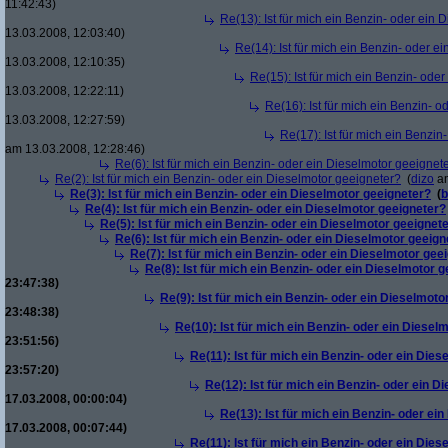
11:42:43)
Re(13): Ist für mich ein Benzin- oder ein
13.03.2008, 12:03:40)
Re(14): Ist für mich ein Benzin- oder e
13.03.2008, 12:10:35)
Re(15): Ist für mich ein Benzin- ode
13.03.2008, 12:22:11)
Re(16): Ist für mich ein Benzin- 
13.03.2008, 12:27:59)
Re(17): Ist für mich ein Benzi
am 13.03.2008, 12:28:46)
Re(6): Ist für mich ein Benzin- oder ein Dieselmotor geeignet
Re(2): Ist für mich ein Benzin- oder ein Dieselmotor geeigneter?
(
dizo
am
Re(3): Ist für mich ein Benzin- oder ein Dieselmotor geeigneter?
(
b
Re(4): Ist für mich ein Benzin- oder ein Dieselmotor geeigneter?
Re(5): Ist für mich ein Benzin- oder ein Dieselmotor geeignet
Re(6): Ist für mich ein Benzin- oder ein Dieselmotor geeign
Re(7): Ist für mich ein Benzin- oder ein Dieselmotor gee
Re(8): Ist für mich ein Benzin- oder ein Dieselmotor 
23:47:38)
Re(9): Ist für mich ein Benzin- oder ein Dieselmoto
23:48:38)
Re(10): Ist für mich ein Benzin- oder ein Diesel
23:51:56)
Re(11): Ist für mich ein Benzin- oder ein Die
23:57:20)
Re(12): Ist für mich ein Benzin- oder ein 
17.03.2008, 00:00:04)
Re(13): Ist für mich ein Benzin- oder ei
17.03.2008, 00:07:44)
Re(11): Ist für mich ein Benzin- oder ein Die