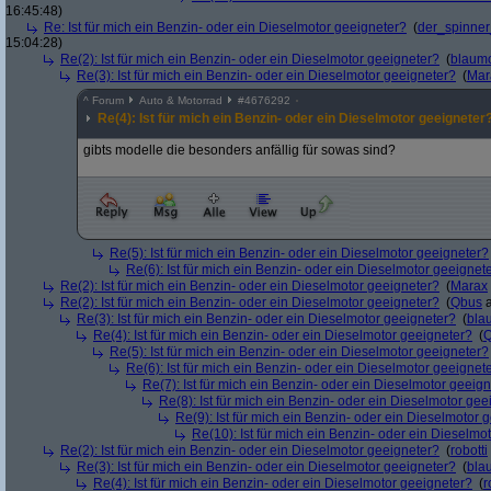
16:45:48)
Re: Ist für mich ein Benzin- oder ein Dieselmotor geeigneter?
(
der_spinne
15:04:28)
Re(2): Ist für mich ein Benzin- oder ein Dieselmotor geeigneter?
(
blaum
Re(3): Ist für mich ein Benzin- oder ein Dieselmotor geeigneter?
(
Mar
^
Forum
Auto & Motorrad
#
4676292
Re(4): Ist für mich ein Benzin- oder ein Dieselmotor geeigneter
gibts modelle die besonders anfällig für sowas sind?
Re(5): Ist für mich ein Benzin- oder ein Dieselmotor geeigneter?
Re(6): Ist für mich ein Benzin- oder ein Dieselmotor geeignet
Re(2): Ist für mich ein Benzin- oder ein Dieselmotor geeigneter?
(
Marax
Re(2): Ist für mich ein Benzin- oder ein Dieselmotor geeigneter?
(
Qbus
a
Re(3): Ist für mich ein Benzin- oder ein Dieselmotor geeigneter?
(
bla
Re(4): Ist für mich ein Benzin- oder ein Dieselmotor geeigneter?
(
Re(5): Ist für mich ein Benzin- oder ein Dieselmotor geeigneter?
Re(6): Ist für mich ein Benzin- oder ein Dieselmotor geeignet
Re(7): Ist für mich ein Benzin- oder ein Dieselmotor geeig
Re(8): Ist für mich ein Benzin- oder ein Dieselmotor gee
Re(9): Ist für mich ein Benzin- oder ein Dieselmotor 
Re(10): Ist für mich ein Benzin- oder ein Dieselmo
Re(2): Ist für mich ein Benzin- oder ein Dieselmotor geeigneter?
(
robotti
Re(3): Ist für mich ein Benzin- oder ein Dieselmotor geeigneter?
(
bla
Re(4): Ist für mich ein Benzin- oder ein Dieselmotor geeigneter?
(
r