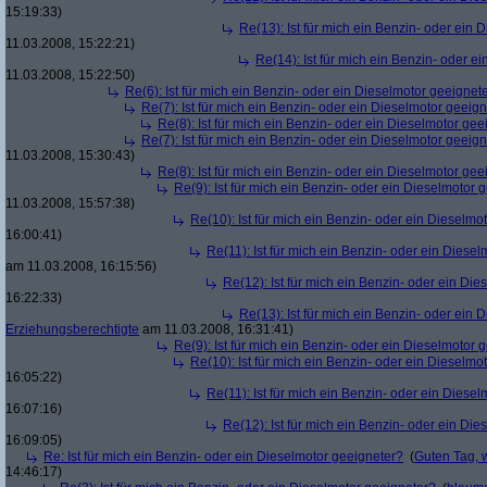
15:19:33)
Re(13): Ist für mich ein Benzin- oder ein
11.03.2008, 15:22:21)
Re(14): Ist für mich ein Benzin- oder e
11.03.2008, 15:22:50)
Re(6): Ist für mich ein Benzin- oder ein Dieselmotor geeignet
Re(7): Ist für mich ein Benzin- oder ein Dieselmotor geeig
Re(8): Ist für mich ein Benzin- oder ein Dieselmotor gee
Re(7): Ist für mich ein Benzin- oder ein Dieselmotor geeig
11.03.2008, 15:30:43)
Re(8): Ist für mich ein Benzin- oder ein Dieselmotor gee
Re(9): Ist für mich ein Benzin- oder ein Dieselmotor 
11.03.2008, 15:57:38)
Re(10): Ist für mich ein Benzin- oder ein Dieselmo
16:00:41)
Re(11): Ist für mich ein Benzin- oder ein Diese
am 11.03.2008, 16:15:56)
Re(12): Ist für mich ein Benzin- oder ein Di
16:22:33)
Re(13): Ist für mich ein Benzin- oder ein
Erziehungsberechtigte
am 11.03.2008, 16:31:41)
Re(9): Ist für mich ein Benzin- oder ein Dieselmotor 
Re(10): Ist für mich ein Benzin- oder ein Dieselmo
16:05:22)
Re(11): Ist für mich ein Benzin- oder ein Diese
16:07:16)
Re(12): Ist für mich ein Benzin- oder ein Di
16:09:05)
Re: Ist für mich ein Benzin- oder ein Dieselmotor geeigneter?
(
Guten Tag, 
14:46:17)