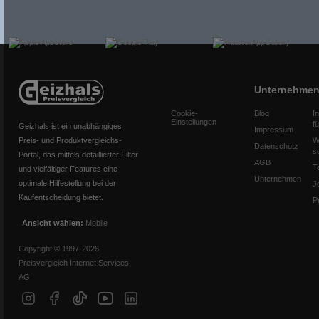
Unternehme
Cookie-
Blog
I
Einstellungen
f
Geizhals ist ein unabhängiges
Impressum
Preis- und Produktvergleichs-
W
Datenschutz
s
Portal, das mittels detaillierter Filter
AGB
T
und vielfältiger Features eine
Unternehmen
optimale Hilfestellung bei der
J
Kaufentscheidung bietet.
P
Ansicht wählen:
Mobile
Copyright © 1997-2026
Preisvergleich Internet Services
AG