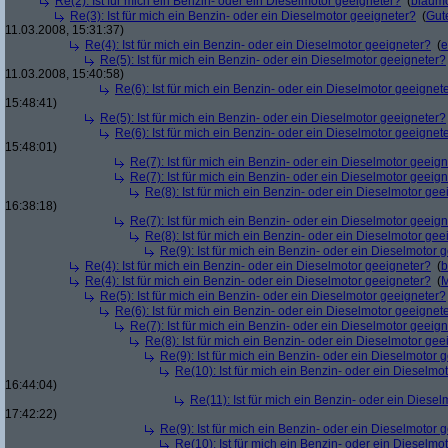
Re(2): Ist für mich ein Benzin- oder ein Dieselmotor geeigneter?
(
blaum
Re(3): Ist für mich ein Benzin- oder ein Dieselmotor geeigneter?
(
Gut
11.03.2008, 15:31:37)
Re(4): Ist für mich ein Benzin- oder ein Dieselmotor geeigneter?
(
e
Re(5): Ist für mich ein Benzin- oder ein Dieselmotor geeigneter?
11.03.2008, 15:40:58)
Re(6): Ist für mich ein Benzin- oder ein Dieselmotor geeignet
15:48:41)
Re(5): Ist für mich ein Benzin- oder ein Dieselmotor geeigneter?
Re(6): Ist für mich ein Benzin- oder ein Dieselmotor geeignet
15:48:01)
Re(7): Ist für mich ein Benzin- oder ein Dieselmotor geeig
Re(7): Ist für mich ein Benzin- oder ein Dieselmotor geeig
Re(8): Ist für mich ein Benzin- oder ein Dieselmotor gee
16:38:18)
Re(7): Ist für mich ein Benzin- oder ein Dieselmotor geeig
Re(8): Ist für mich ein Benzin- oder ein Dieselmotor gee
Re(9): Ist für mich ein Benzin- oder ein Dieselmotor 
Re(4): Ist für mich ein Benzin- oder ein Dieselmotor geeigneter?
(
b
Re(4): Ist für mich ein Benzin- oder ein Dieselmotor geeigneter?
(
M
Re(5): Ist für mich ein Benzin- oder ein Dieselmotor geeigneter?
Re(6): Ist für mich ein Benzin- oder ein Dieselmotor geeignet
Re(7): Ist für mich ein Benzin- oder ein Dieselmotor geeig
Re(8): Ist für mich ein Benzin- oder ein Dieselmotor gee
Re(9): Ist für mich ein Benzin- oder ein Dieselmotor 
Re(10): Ist für mich ein Benzin- oder ein Dieselmo
16:44:04)
Re(11): Ist für mich ein Benzin- oder ein Diese
17:42:22)
Re(9): Ist für mich ein Benzin- oder ein Dieselmotor 
Re(10): Ist für mich ein Benzin- oder ein Dieselmo