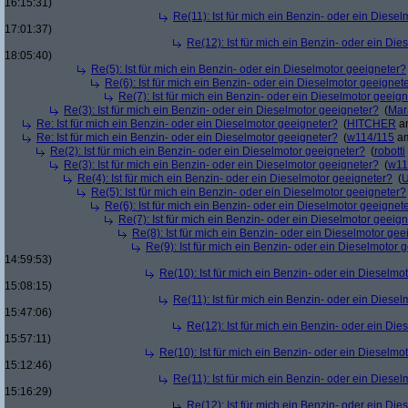
16:15:31)
Re(11): Ist für mich ein Benzin- oder ein Diese
17:01:37)
Re(12): Ist für mich ein Benzin- oder ein Di
18:05:40)
Re(5): Ist für mich ein Benzin- oder ein Dieselmotor geeigneter?
Re(6): Ist für mich ein Benzin- oder ein Dieselmotor geeignet
Re(7): Ist für mich ein Benzin- oder ein Dieselmotor geeig
Re(3): Ist für mich ein Benzin- oder ein Dieselmotor geeigneter?
(
Mar
Re: Ist für mich ein Benzin- oder ein Dieselmotor geeigneter?
(
HITCHER
am
Re: Ist für mich ein Benzin- oder ein Dieselmotor geeigneter?
(
w114/115
am
Re(2): Ist für mich ein Benzin- oder ein Dieselmotor geeigneter?
(
robotti
Re(3): Ist für mich ein Benzin- oder ein Dieselmotor geeigneter?
(
w11
Re(4): Ist für mich ein Benzin- oder ein Dieselmotor geeigneter?
(
U
Re(5): Ist für mich ein Benzin- oder ein Dieselmotor geeigneter?
Re(6): Ist für mich ein Benzin- oder ein Dieselmotor geeignet
Re(7): Ist für mich ein Benzin- oder ein Dieselmotor geeig
Re(8): Ist für mich ein Benzin- oder ein Dieselmotor gee
Re(9): Ist für mich ein Benzin- oder ein Dieselmotor 
14:59:53)
Re(10): Ist für mich ein Benzin- oder ein Dieselmo
15:08:15)
Re(11): Ist für mich ein Benzin- oder ein Diese
15:47:06)
Re(12): Ist für mich ein Benzin- oder ein Di
15:57:11)
Re(10): Ist für mich ein Benzin- oder ein Dieselmo
15:12:46)
Re(11): Ist für mich ein Benzin- oder ein Diese
15:16:29)
Re(12): Ist für mich ein Benzin- oder ein Di