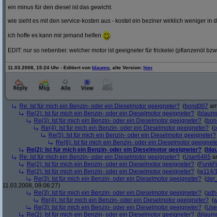
ein minus für den diesel ist das gewicht.
wie sieht es mit den service-kosten aus - kostet ein beziner wirklich weniger in 
ich hoffe es kann mir jemand helfen
EDIT: nur so nebenbei: welcher motor ist geeigneter für frickelei (pflanzenöl bzw
11.03.2008, 15:24 Uhr - Editiert von
blaumo
, alte Version:
hier
Re: Ist für mich ein Benzin- oder ein Dieselmotor geeigneter?
(
bond007
am 
Re(2): Ist für mich ein Benzin- oder ein Dieselmotor geeigneter?
(
blaum
Re(3): Ist für mich ein Benzin- oder ein Dieselmotor geeigneter?
(
bon
Re(4): Ist für mich ein Benzin- oder ein Dieselmotor geeigneter?
(
o
Re(5): Ist für mich ein Benzin- oder ein Dieselmotor geeigneter?
Re(6): Ist für mich ein Benzin- oder ein Dieselmotor geeignet
Re(2): Ist für mich ein Benzin- oder ein Dieselmotor geeigneter?
(
bla
Re: Ist für mich ein Benzin- oder ein Dieselmotor geeigneter?
(
User6465
am
Re(2): Ist für mich ein Benzin- oder ein Dieselmotor geeigneter?
(
FunkF
Re(2): Ist für mich ein Benzin- oder ein Dieselmotor geeigneter?
(
w114/
Re(3): Ist für mich ein Benzin- oder ein Dieselmotor geeigneter?
(
der
11.03.2008, 09:06:27)
Re(3): Ist für mich ein Benzin- oder ein Dieselmotor geeigneter?
(
adh
Re(4): Ist für mich ein Benzin- oder ein Dieselmotor geeigneter?
(
w
Re(3): Ist für mich ein Benzin- oder ein Dieselmotor geeigneter?
(
Use
Re(2): Ist für mich ein Benzin- oder ein Dieselmotor geeigneter?
(
blaum