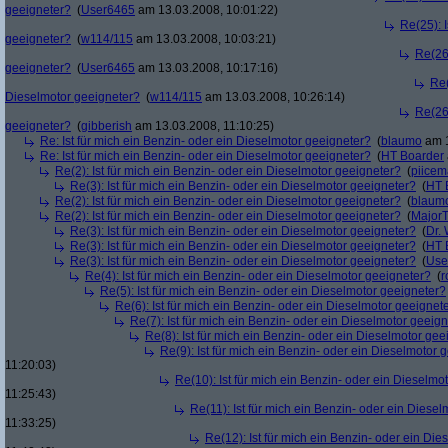
geeigneter?
(
User6465
am 13.03.2008, 10:01:22)
Re(25): 
geeigneter?
(
w114/115
am 13.03.2008, 10:03:21)
Re(26)
geeigneter?
(
User6465
am 13.03.2008, 10:17:16)
Re(
Dieselmotor geeigneter?
(
w114/115
am 13.03.2008, 10:26:14)
Re(26)
geeigneter?
(
gibberish
am 13.03.2008, 11:10:25)
Re: Ist für mich ein Benzin- oder ein Dieselmotor geeigneter?
(
blaumo
am 1
Re: Ist für mich ein Benzin- oder ein Dieselmotor geeigneter?
(
HT Boarder
Re(2): Ist für mich ein Benzin- oder ein Dieselmotor geeigneter?
(
piice
Re(3): Ist für mich ein Benzin- oder ein Dieselmotor geeigneter?
(
HT 
Re(2): Ist für mich ein Benzin- oder ein Dieselmotor geeigneter?
(
blaum
Re(2): Ist für mich ein Benzin- oder ein Dieselmotor geeigneter?
(
Major
Re(3): Ist für mich ein Benzin- oder ein Dieselmotor geeigneter?
(
Dr.
Re(3): Ist für mich ein Benzin- oder ein Dieselmotor geeigneter?
(
HT 
Re(3): Ist für mich ein Benzin- oder ein Dieselmotor geeigneter?
(
Use
Re(4): Ist für mich ein Benzin- oder ein Dieselmotor geeigneter?
(
r
Re(5): Ist für mich ein Benzin- oder ein Dieselmotor geeigneter?
Re(6): Ist für mich ein Benzin- oder ein Dieselmotor geeignet
Re(7): Ist für mich ein Benzin- oder ein Dieselmotor geeig
Re(8): Ist für mich ein Benzin- oder ein Dieselmotor gee
Re(9): Ist für mich ein Benzin- oder ein Dieselmotor 
11:20:03)
Re(10): Ist für mich ein Benzin- oder ein Dieselmo
11:25:43)
Re(11): Ist für mich ein Benzin- oder ein Diese
11:33:25)
Re(12): Ist für mich ein Benzin- oder ein Di