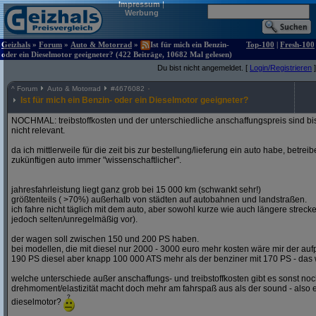
Impressum
|
Werbung
Geizhals
»
Forum
»
Auto & Motorrad
»
Ist für mich ein Benzin-
Top-100
|
Fresh-100
oder ein Dieselmotor geeigneter? (422 Beiträge, 10682 Mal gelesen)
Du bist nicht angemeldet. [
Login/Registrieren
]
^
Forum
Auto & Motorrad
#
4676082
Ist für mich ein Benzin- oder ein Dieselmotor geeigneter?
NOCHMAL: treibstoffkosten und der unterschiedliche anschaffungspreis sind bi
nicht relevant.
da ich mittlerweile für die zeit bis zur bestellung/lieferung ein auto habe, betre
zukünftigen auto immer "wissenschaftlicher".
jahresfahrleistung liegt ganz grob bei 15 000 km (schwankt sehr!)
größtenteils ( >70%) außerhalb von städten auf autobahnen und landstraßen.
ich fahre nicht täglich mit dem auto, aber sowohl kurze wie auch längere stre
jedoch selten/unregelmäßig vor).
der wagen soll zwischen 150 und 200 PS haben.
bei modellen, die mit diesel nur 2000 - 3000 euro mehr kosten wäre mir der aufp
190 PS diesel aber knapp 100 000 ATS mehr als der benziner mit 170 PS - das w
welche unterschiede außer anschaffungs- und treibstoffkosten gibt es sonst noch
drehmoment/elastizität macht doch mehr am fahrspaß aus als der sound - also e
dieselmotor?