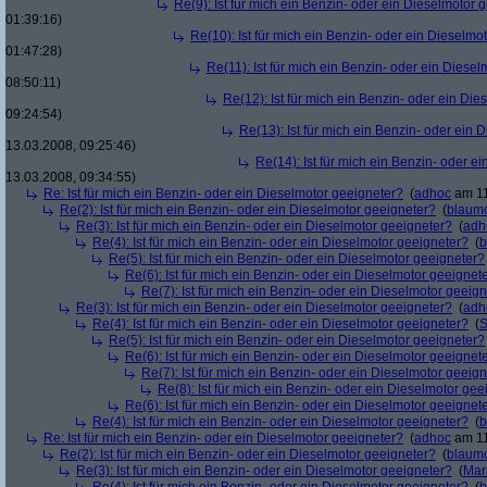
Re(9): Ist für mich ein Benzin- oder ein Dieselmotor 
01:39:16)
Re(10): Ist für mich ein Benzin- oder ein Dieselmo
01:47:28)
Re(11): Ist für mich ein Benzin- oder ein Diese
08:50:11)
Re(12): Ist für mich ein Benzin- oder ein Di
09:24:54)
Re(13): Ist für mich ein Benzin- oder ein
13.03.2008, 09:25:46)
Re(14): Ist für mich ein Benzin- oder e
13.03.2008, 09:34:55)
Re: Ist für mich ein Benzin- oder ein Dieselmotor geeigneter?
(
adhoc
am 11
Re(2): Ist für mich ein Benzin- oder ein Dieselmotor geeigneter?
(
blaum
Re(3): Ist für mich ein Benzin- oder ein Dieselmotor geeigneter?
(
adh
Re(4): Ist für mich ein Benzin- oder ein Dieselmotor geeigneter?
(
b
Re(5): Ist für mich ein Benzin- oder ein Dieselmotor geeigneter?
Re(6): Ist für mich ein Benzin- oder ein Dieselmotor geeignet
Re(7): Ist für mich ein Benzin- oder ein Dieselmotor geeig
Re(3): Ist für mich ein Benzin- oder ein Dieselmotor geeigneter?
(
adh
Re(4): Ist für mich ein Benzin- oder ein Dieselmotor geeigneter?
(
S
Re(5): Ist für mich ein Benzin- oder ein Dieselmotor geeigneter?
Re(6): Ist für mich ein Benzin- oder ein Dieselmotor geeignet
Re(7): Ist für mich ein Benzin- oder ein Dieselmotor geeig
Re(8): Ist für mich ein Benzin- oder ein Dieselmotor gee
Re(6): Ist für mich ein Benzin- oder ein Dieselmotor geeignet
Re(4): Ist für mich ein Benzin- oder ein Dieselmotor geeigneter?
(
b
Re: Ist für mich ein Benzin- oder ein Dieselmotor geeigneter?
(
adhoc
am 11
Re(2): Ist für mich ein Benzin- oder ein Dieselmotor geeigneter?
(
blaum
Re(3): Ist für mich ein Benzin- oder ein Dieselmotor geeigneter?
(
Mar