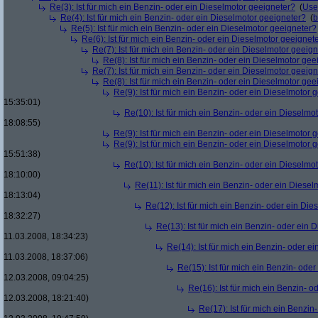
Re(3): Ist für mich ein Benzin- oder ein Dieselmotor geeigneter?
(
Use
Re(4): Ist für mich ein Benzin- oder ein Dieselmotor geeigneter?
(
b
Re(5): Ist für mich ein Benzin- oder ein Dieselmotor geeigneter?
Re(6): Ist für mich ein Benzin- oder ein Dieselmotor geeignet
Re(7): Ist für mich ein Benzin- oder ein Dieselmotor geeig
Re(8): Ist für mich ein Benzin- oder ein Dieselmotor gee
Re(7): Ist für mich ein Benzin- oder ein Dieselmotor geeig
Re(8): Ist für mich ein Benzin- oder ein Dieselmotor gee
Re(9): Ist für mich ein Benzin- oder ein Dieselmotor 
15:35:01)
Re(10): Ist für mich ein Benzin- oder ein Dieselmo
18:08:55)
Re(9): Ist für mich ein Benzin- oder ein Dieselmotor 
Re(9): Ist für mich ein Benzin- oder ein Dieselmotor 
15:51:38)
Re(10): Ist für mich ein Benzin- oder ein Dieselmo
18:10:00)
Re(11): Ist für mich ein Benzin- oder ein Diese
18:13:04)
Re(12): Ist für mich ein Benzin- oder ein Di
18:32:27)
Re(13): Ist für mich ein Benzin- oder ein
11.03.2008, 18:34:23)
Re(14): Ist für mich ein Benzin- oder e
11.03.2008, 18:37:06)
Re(15): Ist für mich ein Benzin- ode
12.03.2008, 09:04:25)
Re(16): Ist für mich ein Benzin- 
12.03.2008, 18:21:40)
Re(17): Ist für mich ein Benzi