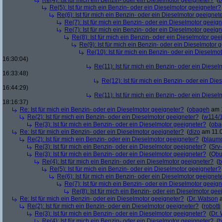
Re(4): Ist für mich ein Benzin- oder ein Dieselmotor geeigneter?
(
b
Re(5): Ist für mich ein Benzin- oder ein Dieselmotor geeigneter?
Re(6): Ist für mich ein Benzin- oder ein Dieselmotor geeignet
Re(7): Ist für mich ein Benzin- oder ein Dieselmotor geeig
Re(7): Ist für mich ein Benzin- oder ein Dieselmotor geeig
Re(8): Ist für mich ein Benzin- oder ein Dieselmotor gee
Re(9): Ist für mich ein Benzin- oder ein Dieselmotor 
Re(10): Ist für mich ein Benzin- oder ein Dieselmo
16:30:04)
Re(11): Ist für mich ein Benzin- oder ein Diese
16:33:48)
Re(12): Ist für mich ein Benzin- oder ein Di
16:44:29)
Re(11): Ist für mich ein Benzin- oder ein Diese
18:16:37)
Re: Ist für mich ein Benzin- oder ein Dieselmotor geeigneter?
(
obageh
am 1
Re(2): Ist für mich ein Benzin- oder ein Dieselmotor geeigneter?
(
w114/
Re(3): Ist für mich ein Benzin- oder ein Dieselmotor geeigneter?
(
oba
Re: Ist für mich ein Benzin- oder ein Dieselmotor geeigneter?
(
dizo
am 11.0
Re(2): Ist für mich ein Benzin- oder ein Dieselmotor geeigneter?
(
blaum
Re(3): Ist für mich ein Benzin- oder ein Dieselmotor geeigneter?
(
Srv
Re(3): Ist für mich ein Benzin- oder ein Dieselmotor geeigneter?
(
Qbu
Re(4): Ist für mich ein Benzin- oder ein Dieselmotor geeigneter?
(
b
Re(5): Ist für mich ein Benzin- oder ein Dieselmotor geeigneter?
Re(6): Ist für mich ein Benzin- oder ein Dieselmotor geeignet
Re(7): Ist für mich ein Benzin- oder ein Dieselmotor geeig
Re(8): Ist für mich ein Benzin- oder ein Dieselmotor gee
Re: Ist für mich ein Benzin- oder ein Dieselmotor geeigneter?
(
Dr. Watson
a
Re(2): Ist für mich ein Benzin- oder ein Dieselmotor geeigneter?
(
robotti
Re(3): Ist für mich ein Benzin- oder ein Dieselmotor geeigneter?
(
Dr.
Re(4): Ist für mich ein Benzin- oder ein Dieselmotor geeigneter?
(
b