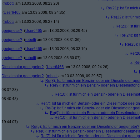
(
robotti
am 13.03.2008, 08:23:20)
Re(21): Ist für mic
(
User6465
am 13.03.2008, 08:24:35)
Re(22): Ist für m
(
robotti
am 13.03.2008, 08:27:14)
Re(23): Ist fü
geeigneter?
(
User6465
am 13.03.2008, 08:29:45)
Re(24): Ist
geeigneter?
(
robotti
am 13.03.2008, 08:31:36)
Re(25): 
geeigneter?
(
User6465
am 13.03.2008, 08:33:19)
Re(26)
geeigneter?
(
robotti
am 13.03.2008, 08:50:07)
Re(
Dieselmotor geeigneter?
(
User6465
am 13.03.2008, 09:24:26)
Dieselmotor geeigneter?
(
robotti
am 13.03.2008, 09:29:57)
Re(8): Ist für mich ein Benzin- oder ein Dieselmotor gee
Re(9): Ist für mich ein Benzin- oder ein Dieselmotor 
08:37:28)
Re(10): Ist für mich ein Benzin- oder ein Dieselmo
08:40:48)
Re(7): Ist für mich ein Benzin- oder ein Dieselmotor geeig
Re(8): Ist für mich ein Benzin- oder ein Dieselmotor gee
Re(9): Ist für mich ein Benzin- oder ein Dieselmotor 
Re(10): Ist für mich ein Benzin- oder ein Dieselmo
19:44:07)
Re(5): Ist für mich ein Benzin- oder ein Dieselmotor geeigneter?
Re(6): Ist für mich ein Benzin- oder ein Dieselmotor geeignet
Re(7): Ist für mich ein Benzin- oder ein Dieselmotor geeig