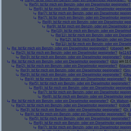
Re(4): Ist für mich ein Benzin- oder ein Dieselmotor geeigneter?
(
b
Re(5): Ist für mich ein Benzin- oder ein Dieselmotor geeigneter?
Re(6): Ist für mich ein Benzin- oder ein Dieselmotor geeignet
Re(7): Ist für mich ein Benzin- oder ein Dieselmotor geeig
Re(7): Ist für mich ein Benzin- oder ein Dieselmotor geeig
Re(8): Ist für mich ein Benzin- oder ein Dieselmotor gee
Re(9): Ist für mich ein Benzin- oder ein Dieselmotor 
Re(10): Ist für mich ein Benzin- oder ein Dieselmo
Re(11): Ist für mich ein Benzin- oder ein Diese
Re(12): Ist für mich ein Benzin- oder ein Di
Re(11): Ist für mich ein Benzin- oder ein Diese
Re: Ist für mich ein Benzin- oder ein Dieselmotor geeigneter?
(
obageh
am 1
Re(2): Ist für mich ein Benzin- oder ein Dieselmotor geeigneter?
(
w114/
Re(3): Ist für mich ein Benzin- oder ein Dieselmotor geeigneter?
(
oba
Re: Ist für mich ein Benzin- oder ein Dieselmotor geeigneter?
(
dizo
am 11.0
Re(2): Ist für mich ein Benzin- oder ein Dieselmotor geeigneter?
(
blaum
Re(3): Ist für mich ein Benzin- oder ein Dieselmotor geeigneter?
(
Srv
Re(3): Ist für mich ein Benzin- oder ein Dieselmotor geeigneter?
(
Qbu
Re(4): Ist für mich ein Benzin- oder ein Dieselmotor geeigneter?
(
b
Re(5): Ist für mich ein Benzin- oder ein Dieselmotor geeigneter?
Re(6): Ist für mich ein Benzin- oder ein Dieselmotor geeignet
Re(7): Ist für mich ein Benzin- oder ein Dieselmotor geeig
Re(8): Ist für mich ein Benzin- oder ein Dieselmotor gee
Re: Ist für mich ein Benzin- oder ein Dieselmotor geeigneter?
(
Dr. Watson
a
Re(2): Ist für mich ein Benzin- oder ein Dieselmotor geeigneter?
(
robotti
Re(3): Ist für mich ein Benzin- oder ein Dieselmotor geeigneter?
(
Dr.
Re(4): Ist für mich ein Benzin- oder ein Dieselmotor geeigneter?
(
b
Re(5): Ist für mich ein Benzin- oder ein Dieselmotor geeigneter?
Re(6): Ist für mich ein Benzin- oder ein Dieselmotor geeignet
Re(7): Ist für mich ein Benzin- oder ein Dieselmotor geeig