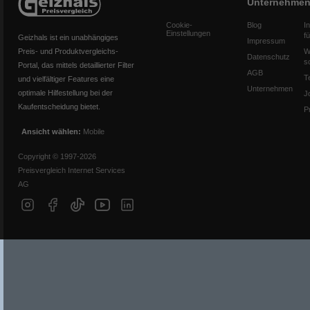
Unternehme
Cookie-
Blog
I
Einstellungen
f
Geizhals ist ein unabhängiges
Impressum
Preis- und Produktvergleichs-
W
Datenschutz
s
Portal, das mittels detaillierter Filter
AGB
T
und vielfältiger Features eine
Unternehmen
optimale Hilfestellung bei der
J
Kaufentscheidung bietet.
P
Ansicht wählen:
Mobile
Copyright © 1997-2026
Preisvergleich Internet Services
AG