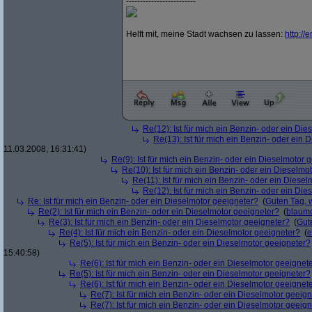
-------------------------
Helft mit, meine Stadt wachsen zu lassen:
http:/
/
e
Re(12): Ist für mich ein Benzin- oder ein Di
Re(13): Ist für mich ein Benzin- oder ein
11.03.2008, 16:31:41)
Re(9): Ist für mich ein Benzin- oder ein Dieselmotor 
Re(10): Ist für mich ein Benzin- oder ein Dieselmo
Re(11): Ist für mich ein Benzin- oder ein Diese
Re(12): Ist für mich ein Benzin- oder ein Di
Re: Ist für mich ein Benzin- oder ein Dieselmotor geeigneter?
(
Guten Tag, 
Re(2): Ist für mich ein Benzin- oder ein Dieselmotor geeigneter?
(
blaum
Re(3): Ist für mich ein Benzin- oder ein Dieselmotor geeigneter?
(
Gut
Re(4): Ist für mich ein Benzin- oder ein Dieselmotor geeigneter?
(
e
Re(5): Ist für mich ein Benzin- oder ein Dieselmotor geeigneter?
15:40:58)
Re(6): Ist für mich ein Benzin- oder ein Dieselmotor geeignet
Re(5): Ist für mich ein Benzin- oder ein Dieselmotor geeigneter?
Re(6): Ist für mich ein Benzin- oder ein Dieselmotor geeignet
Re(7): Ist für mich ein Benzin- oder ein Dieselmotor geeig
Re(7): Ist für mich ein Benzin- oder ein Dieselmotor geeig