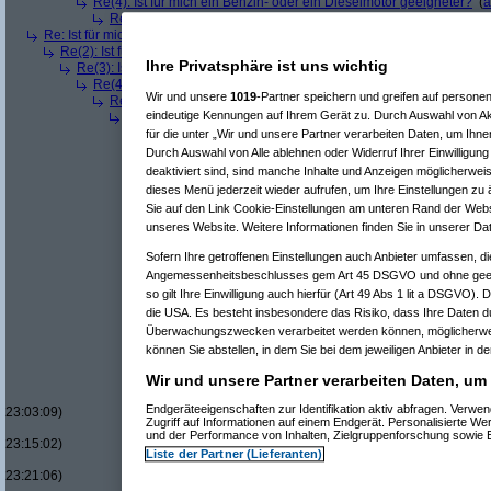
Re(4): Ist für mich ein Benzin- oder ein Dieselmotor geeigneter?
(
a
Re(5): Ist für mich ein Benzin- oder ein Dieselmotor geeigneter?
Re: Ist für mich ein Benzin- oder ein Dieselmotor geeigneter?
(
Superfast
am
Re(2): Ist für mich ein Benzin- oder ein Dieselmotor geeigneter?
(
dizo
am
Ihre Privatsphäre ist uns wichtig
Re(3): Ist für mich ein Benzin- oder ein Dieselmotor geeigneter?
(
Use
Re(4): Ist für mich ein Benzin- oder ein Dieselmotor geeigneter?
(
d
Wir und unsere
1019
-Partner speichern und greifen auf person
Re(5): Ist für mich ein Benzin- oder ein Dieselmotor geeigneter?
eindeutige Kennungen auf Ihrem Gerät zu. Durch Auswahl von Ak
Re(6): Ist für mich ein Benzin- oder ein Dieselmotor geeignet
Re(7): Ist für mich ein Benzin- oder ein Dieselmotor geeig
für die unter „Wir und unsere Partner verarbeiten Daten, um Ihne
Re(8): Ist für mich ein Benzin- oder ein Dieselmotor gee
Durch Auswahl von Alle ablehnen oder Widerruf Ihrer Einwilligun
Re(9): Ist für mich ein Benzin- oder ein Dieselmotor 
deaktiviert sind, sind manche Inhalte und Anzeigen möglicherweis
Re(10): Ist für mich ein Benzin- oder ein Dieselmo
dieses Menü jederzeit wieder aufrufen, um Ihre Einstellungen zu 
Re(11): Ist für mich ein Benzin- oder ein Diese
Sie auf den Link Cookie-Einstellungen am unteren Rand der Websei
Re(11): Ist für mich ein Benzin- oder ein Diese
unseres Website. Weitere Informationen finden Sie in unserer Da
Re(7): Ist für mich ein Benzin- oder ein Dieselmotor geeig
Re(7): Ist für mich ein Benzin- oder ein Dieselmotor geeig
Sofern Ihre getroffenen Einstellungen auch Anbieter umfassen, di
Re(8): Ist für mich ein Benzin- oder ein Dieselmotor gee
Angemessenheitsbeschlusses gem Art 45 DSGVO und ohne geeig
Re(9): Ist für mich ein Benzin- oder ein Dieselmotor 
so gilt Ihre Einwilligung auch hierfür (Art 49 Abs 1 lit a DSGVO). 
Re(10): Ist für mich ein Benzin- oder ein Dieselmo
die USA. Es besteht insbesondere das Risiko, dass Ihre Daten d
Re(11): Ist für mich ein Benzin- oder ein Diese
Re(12): Ist für mich ein Benzin- oder ein Di
Überwachungszwecken verarbeitet werden können, möglicherwei
Re(13): Ist für mich ein Benzin- oder ein
können Sie abstellen, in dem Sie bei dem jeweiligen Anbieter in de
Re(14): Ist für mich ein Benzin- oder e
Wir und unsere Partner verarbeiten Daten, um
Re(15): Ist für mich ein Benzin- ode
Re(16): Ist für mich ein Benzin- 
Endgeräteeigenschaften zur Identifikation aktiv abfragen. Verw
23:03:09)
Zugriff auf Informationen auf einem Endgerät. Personalisierte W
Re(17): Ist für mich ein Benzi
und der Performance von Inhalten, Zielgruppenforschung sowie
23:15:02)
Liste der Partner (Lieferanten)
Re(17): Ist für mich ein Benzi
23:21:06)