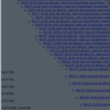
Re(4): Ist für mich ein Benzin- oder ein Dieselmotor geeigneter?
(
b
Re(5): Ist für mich ein Benzin- oder ein Dieselmotor geeigneter?
Re(6): Ist für mich ein Benzin- oder ein Dieselmotor geeignet
Re(7): Ist für mich ein Benzin- oder ein Dieselmotor geeig
Re(8): Ist für mich ein Benzin- oder ein Dieselmotor gee
Re(7): Ist für mich ein Benzin- oder ein Dieselmotor geeig
Re(8): Ist für mich ein Benzin- oder ein Dieselmotor gee
Re(9): Ist für mich ein Benzin- oder ein Dieselmotor 
Re(10): Ist für mich ein Benzin- oder ein Dieselmo
Re(9): Ist für mich ein Benzin- oder ein Dieselmotor 
Re(9): Ist für mich ein Benzin- oder ein Dieselmotor 
Re(10): Ist für mich ein Benzin- oder ein Dieselmo
Re(11): Ist für mich ein Benzin- oder ein Diese
Re(12): Ist für mich ein Benzin- oder ein Di
Re(13): Ist für mich ein Benzin- oder ein
Re(14): Ist für mich ein Benzin- oder e
Re(15): Ist für mich ein Benzin- ode
Re(16): Ist für mich ein Benzin- 
Re(17): Ist für mich ein Benzi
19:47:59)
Re(17): Ist für mich ein Benzi
01:57:50)
Re(18): Ist für mich ein Ben
10:07:06)
Re(19): Ist für mich ein 
10:18:00)
Re(20): Ist für mich e
10:22:09)
Re(21): Ist für mic
13.03.2008, 10:44:59)