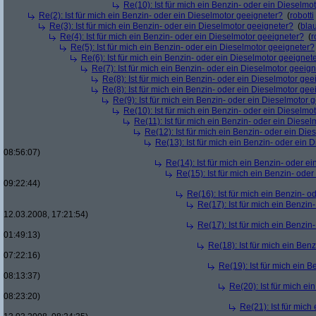
Re(10): Ist für mich ein Benzin- oder ein Dieselmo
Re(2): Ist für mich ein Benzin- oder ein Dieselmotor geeigneter?
(
robotti
Re(3): Ist für mich ein Benzin- oder ein Dieselmotor geeigneter?
(
bla
Re(4): Ist für mich ein Benzin- oder ein Dieselmotor geeigneter?
(
r
Re(5): Ist für mich ein Benzin- oder ein Dieselmotor geeigneter?
Re(6): Ist für mich ein Benzin- oder ein Dieselmotor geeignet
Re(7): Ist für mich ein Benzin- oder ein Dieselmotor geeig
Re(8): Ist für mich ein Benzin- oder ein Dieselmotor gee
Re(8): Ist für mich ein Benzin- oder ein Dieselmotor gee
Re(9): Ist für mich ein Benzin- oder ein Dieselmotor 
Re(10): Ist für mich ein Benzin- oder ein Dieselmo
Re(11): Ist für mich ein Benzin- oder ein Diese
Re(12): Ist für mich ein Benzin- oder ein Di
Re(13): Ist für mich ein Benzin- oder ein
08:56:07)
Re(14): Ist für mich ein Benzin- oder e
Re(15): Ist für mich ein Benzin- ode
09:22:44)
Re(16): Ist für mich ein Benzin- 
Re(17): Ist für mich ein Benzi
12.03.2008, 17:21:54)
Re(17): Ist für mich ein Benzi
01:49:13)
Re(18): Ist für mich ein Ben
07:22:16)
Re(19): Ist für mich ein 
08:13:37)
Re(20): Ist für mich e
08:23:20)
Re(21): Ist für mic