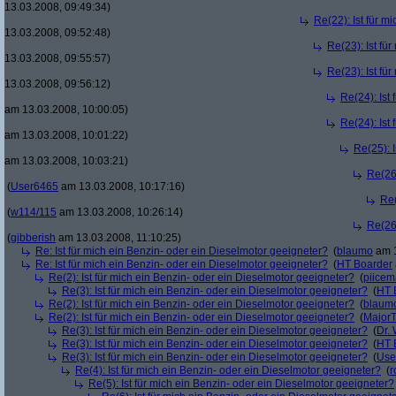
13.03.2008, 09:49:34)
Re(22): Ist für m
13.03.2008, 09:52:48)
Re(23): Ist fü
13.03.2008, 09:55:57)
Re(23): Ist fü
13.03.2008, 09:56:12)
Re(24): Ist
am 13.03.2008, 10:00:05)
Re(24): Ist
am 13.03.2008, 10:01:22)
Re(25): 
am 13.03.2008, 10:03:21)
Re(26)
(
User6465
am 13.03.2008, 10:17:16)
Re(
(
w114/115
am 13.03.2008, 10:26:14)
Re(26)
(
gibberish
am 13.03.2008, 11:10:25)
Re: Ist für mich ein Benzin- oder ein Dieselmotor geeigneter?
(
blaumo
am 1
Re: Ist für mich ein Benzin- oder ein Dieselmotor geeigneter?
(
HT Boarder
Re(2): Ist für mich ein Benzin- oder ein Dieselmotor geeigneter?
(
piice
Re(3): Ist für mich ein Benzin- oder ein Dieselmotor geeigneter?
(
HT 
Re(2): Ist für mich ein Benzin- oder ein Dieselmotor geeigneter?
(
blaum
Re(2): Ist für mich ein Benzin- oder ein Dieselmotor geeigneter?
(
Major
Re(3): Ist für mich ein Benzin- oder ein Dieselmotor geeigneter?
(
Dr.
Re(3): Ist für mich ein Benzin- oder ein Dieselmotor geeigneter?
(
HT 
Re(3): Ist für mich ein Benzin- oder ein Dieselmotor geeigneter?
(
Use
Re(4): Ist für mich ein Benzin- oder ein Dieselmotor geeigneter?
(
r
Re(5): Ist für mich ein Benzin- oder ein Dieselmotor geeigneter?