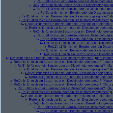
Re(8): Ist für mich ein Benzin- oder ein Dieselmotor gee
Re(7): Ist für mich ein Benzin- oder ein Dieselmotor geeig
Re(8): Ist für mich ein Benzin- oder ein Dieselmotor gee
Re(9): Ist für mich ein Benzin- oder ein Dieselmotor 
Re(4): Ist für mich ein Benzin- oder ein Dieselmotor geeigneter?
(
b
Re(4): Ist für mich ein Benzin- oder ein Dieselmotor geeigneter?
(
M
Re(5): Ist für mich ein Benzin- oder ein Dieselmotor geeigneter?
Re(6): Ist für mich ein Benzin- oder ein Dieselmotor geeignet
Re(7): Ist für mich ein Benzin- oder ein Dieselmotor geeig
Re(8): Ist für mich ein Benzin- oder ein Dieselmotor gee
Re(9): Ist für mich ein Benzin- oder ein Dieselmotor 
Re(10): Ist für mich ein Benzin- oder ein Dieselmo
Re(11): Ist für mich ein Benzin- oder ein Diese
Re(9): Ist für mich ein Benzin- oder ein Dieselmotor 
Re(10): Ist für mich ein Benzin- oder ein Dieselmo
Re: Ist für mich ein Benzin- oder ein Dieselmotor geeigneter?
(
der_spinne
Re(2): Ist für mich ein Benzin- oder ein Dieselmotor geeigneter?
(
blaum
Re(3): Ist für mich ein Benzin- oder ein Dieselmotor geeigneter?
(
Mar
Re(4): Ist für mich ein Benzin- oder ein Dieselmotor geeigneter?
(
b
Re(5): Ist für mich ein Benzin- oder ein Dieselmotor geeigneter?
Re(6): Ist für mich ein Benzin- oder ein Dieselmotor geeignet
Re(2): Ist für mich ein Benzin- oder ein Dieselmotor geeigneter?
(
Marax
Re(2): Ist für mich ein Benzin- oder ein Dieselmotor geeigneter?
(
Qbus
a
Re(3): Ist für mich ein Benzin- oder ein Dieselmotor geeigneter?
(
bla
Re(4): Ist für mich ein Benzin- oder ein Dieselmotor geeigneter?
(
Re(5): Ist für mich ein Benzin- oder ein Dieselmotor geeigneter?
Re(6): Ist für mich ein Benzin- oder ein Dieselmotor geeignet
Re(7): Ist für mich ein Benzin- oder ein Dieselmotor geeig
Re(8): Ist für mich ein Benzin- oder ein Dieselmotor gee
Re(9): Ist für mich ein Benzin- oder ein Dieselmotor 