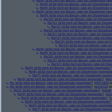
Re(8): Ist für mich ein Benzin- oder ein Dieselmotor gee
Re(9): Ist für mich ein Benzin- oder ein Dieselmotor 
Re(9): Ist für mich ein Benzin- oder ein Dieselmotor 
Re(8): Ist für mich ein Benzin- oder ein Dieselmotor gee
Re(9): Ist für mich ein Benzin- oder ein Dieselmotor 
Re(10): Ist für mich ein Benzin- oder ein Dieselmo
Re(11): Ist für mich ein Benzin- oder ein Diese
Re(12): Ist für mich ein Benzin- oder ein Di
Re(10): Ist für mich ein Benzin- oder ein Dieselmo
Re(11): Ist für mich ein Benzin- oder ein Diese
Re(12): Ist für mich ein Benzin- oder ein Di
Re(13): Ist für mich ein Benzin- oder ein
Re(14): Ist für mich ein Benzin- oder e
Re(8): Ist für mich ein Benzin- oder ein Dieselmotor gee
Re(9): Ist für mich ein Benzin- oder ein Dieselmotor 
Re(10): Ist für mich ein Benzin- oder ein Dieselmo
Re(11): Ist für mich ein Benzin- oder ein Diese
Re(12): Ist für mich ein Benzin- oder ein Di
Re(5): Ist für mich ein Benzin- oder ein Dieselmotor geeigneter?
Re(6): Ist für mich ein Benzin- oder ein Dieselmotor geeignet
Re(7): Ist für mich ein Benzin- oder ein Dieselmotor geeig
Re(3): Ist für mich ein Benzin- oder ein Dieselmotor geeigneter?
(
Mar
Re: Ist für mich ein Benzin- oder ein Dieselmotor geeigneter?
(
HITCHER
am
Re: Ist für mich ein Benzin- oder ein Dieselmotor geeigneter?
(
w114/115
am
Re(2): Ist für mich ein Benzin- oder ein Dieselmotor geeigneter?
(
robotti
Re(3): Ist für mich ein Benzin- oder ein Dieselmotor geeigneter?
(
w11
Re(4): Ist für mich ein Benzin- oder ein Dieselmotor geeigneter?
(
U
Re(5): Ist für mich ein Benzin- oder ein Dieselmotor geeigneter?
Re(6): Ist für mich ein Benzin- oder ein Dieselmotor geeignet
Re(7): Ist für mich ein Benzin- oder ein Dieselmotor geeig