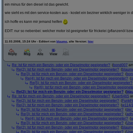
ein minus für den diesel ist das gewicht.
wie sieht es mit den service-kosten aus - kostet ein beziner wirklich weniger in 
ich hoffe es kann mir jemand helfen
EDIT: nur so nebenbei: welcher motor ist geeigneter für frickelei (pflanzenöl bzw
11.03.2008, 15:24 Uhr - Editiert von
blaumo
, alte Version:
hier
Re: Ist für mich ein Benzin- oder ein Dieselmotor geeigneter?
(
bond007
am 
Re(2): Ist für mich ein Benzin- oder ein Dieselmotor geeigneter?
(
blaum
Re(3): Ist für mich ein Benzin- oder ein Dieselmotor geeigneter?
(
bon
Re(4): Ist für mich ein Benzin- oder ein Dieselmotor geeigneter?
(
o
Re(5): Ist für mich ein Benzin- oder ein Dieselmotor geeigneter?
Re(6): Ist für mich ein Benzin- oder ein Dieselmotor geeignet
Re(2): Ist für mich ein Benzin- oder ein Dieselmotor geeigneter?
(
bla
Re: Ist für mich ein Benzin- oder ein Dieselmotor geeigneter?
(
User6465
am
Re(2): Ist für mich ein Benzin- oder ein Dieselmotor geeigneter?
(
FunkF
Re(2): Ist für mich ein Benzin- oder ein Dieselmotor geeigneter?
(
w114/
Re(3): Ist für mich ein Benzin- oder ein Dieselmotor geeigneter?
(
der
Re(3): Ist für mich ein Benzin- oder ein Dieselmotor geeigneter?
(
adh
Re(4): Ist für mich ein Benzin- oder ein Dieselmotor geeigneter?
(
w
Re(3): Ist für mich ein Benzin- oder ein Dieselmotor geeigneter?
(
Use
Re(2): Ist für mich ein Benzin- oder ein Dieselmotor geeigneter?
(
blaum
Re(3): Ist für mich ein Benzin- oder ein Dieselmotor geeigneter?
(
Use