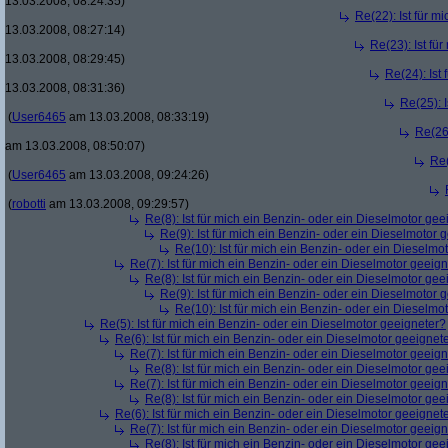
13.03.2008, 08:24:35)
Re(22): Ist für m
13.03.2008, 08:27:14)
Re(23): Ist fü
13.03.2008, 08:29:45)
Re(24): Ist
13.03.2008, 08:31:36)
Re(25): 
(
User6465
am 13.03.2008, 08:33:19)
Re(26)
am 13.03.2008, 08:50:07)
Re(
(
User6465
am 13.03.2008, 09:24:26)
(
robotti
am 13.03.2008, 09:29:57)
Re(8): Ist für mich ein Benzin- oder ein Dieselmotor gee
Re(9): Ist für mich ein Benzin- oder ein Dieselmotor 
Re(10): Ist für mich ein Benzin- oder ein Dieselmo
Re(7): Ist für mich ein Benzin- oder ein Dieselmotor geeig
Re(8): Ist für mich ein Benzin- oder ein Dieselmotor gee
Re(9): Ist für mich ein Benzin- oder ein Dieselmotor 
Re(10): Ist für mich ein Benzin- oder ein Dieselmo
Re(5): Ist für mich ein Benzin- oder ein Dieselmotor geeigneter?
Re(6): Ist für mich ein Benzin- oder ein Dieselmotor geeignet
Re(7): Ist für mich ein Benzin- oder ein Dieselmotor geeig
Re(8): Ist für mich ein Benzin- oder ein Dieselmotor gee
Re(7): Ist für mich ein Benzin- oder ein Dieselmotor geeig
Re(8): Ist für mich ein Benzin- oder ein Dieselmotor gee
Re(6): Ist für mich ein Benzin- oder ein Dieselmotor geeignet
Re(7): Ist für mich ein Benzin- oder ein Dieselmotor geeig
Re(8): Ist für mich ein Benzin- oder ein Dieselmotor gee