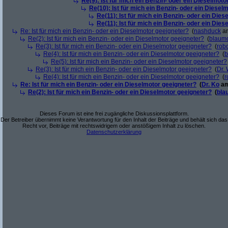
Re(9): Ist für mich ein Benzin- oder ein Dieselmoto
Re(10): Ist für mich ein Benzin- oder ein Diesel
Re(11): Ist für mich ein Benzin- oder ein Die
Re(11): Ist für mich ein Benzin- oder ein Die
Re: Ist für mich ein Benzin- oder ein Dieselmotor geeigneter?
(
nashduck
am
Re(2): Ist für mich ein Benzin- oder ein Dieselmotor geeigneter?
(
blaum
Re(3): Ist für mich ein Benzin- oder ein Dieselmotor geeigneter?
(
robo
Re(4): Ist für mich ein Benzin- oder ein Dieselmotor geeigneter?
(
b
Re(5): Ist für mich ein Benzin- oder ein Dieselmotor geeigneter?
Re(3): Ist für mich ein Benzin- oder ein Dieselmotor geeigneter?
(
Dr.
Re(4): Ist für mich ein Benzin- oder ein Dieselmotor geeigneter?
(
r
Re: Ist für mich ein Benzin- oder ein Dieselmotor geeigneter?
(
Dr. Ko
am
Re(2): Ist für mich ein Benzin- oder ein Dieselmotor geeigneter?
(
bla
Dieses Forum ist eine frei zugängliche Diskussionsplattform.
Der Betreiber übernimmt keine Verantwortung für den Inhalt der Beiträge und behält sich das
Recht vor, Beiträge mit rechtswidrigem oder anstößigem Inhalt zu löschen.
Datenschutzerklärung