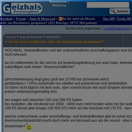
Impressum
|
Werbung
Geizhals
»
Forum
»
Auto & Motorrad
»
Ist für mich ein Benzin-
Top-100
|
Fresh-100
oder ein Dieselmotor geeigneter? (422 Beiträge, 10755 Mal gelesen)
Du bist nicht angemeldet. [
Login/Registrieren
]
^
Forum
Auto & Motorrad
#
4676082
Ist für mich ein Benzin- oder ein Dieselmotor geeigneter?
NOCHMAL: treibstoffkosten und der unterschiedliche anschaffungspreis sind bi
nicht relevant.
da ich mittlerweile für die zeit bis zur bestellung/lieferung ein auto habe, betre
zukünftigen auto immer "wissenschaftlicher".
jahresfahrleistung liegt ganz grob bei 15 000 km (schwankt sehr!)
größtenteils ( >70%) außerhalb von städten auf autobahnen und landstraßen.
ich fahre nicht täglich mit dem auto, aber sowohl kurze wie auch längere stre
jedoch selten/unregelmäßig vor).
der wagen soll zwischen 150 und 200 PS haben.
bei modellen, die mit diesel nur 2000 - 3000 euro mehr kosten wäre mir der aufp
190 PS diesel aber knapp 100 000 ATS mehr als der benziner mit 170 PS - das w
welche unterschiede außer anschaffungs- und treibstoffkosten gibt es sonst noch
drehmoment/elastizität macht doch mehr am fahrspaß aus als der sound - also e
dieselmotor?