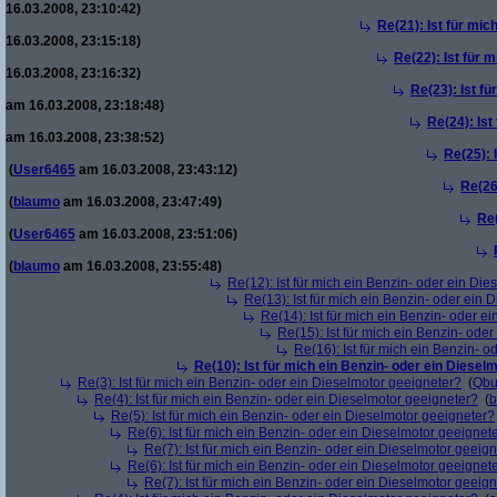
16.03.2008, 23:10:42)
Re(21): Ist für mic
16.03.2008, 23:15:18)
Re(22): Ist für 
16.03.2008, 23:16:32)
Re(23): Ist f
am 16.03.2008, 23:18:48)
Re(24): Ist
am 16.03.2008, 23:38:52)
Re(25): 
(
User6465
am 16.03.2008, 23:43:12)
Re(26
(
blaumo
am 16.03.2008, 23:47:49)
Re(
(
User6465
am 16.03.2008, 23:51:06)
(
blaumo
am 16.03.2008, 23:55:48)
Re(12): Ist für mich ein Benzin- oder ein Di
Re(13): Ist für mich ein Benzin- oder ein
Re(14): Ist für mich ein Benzin- oder e
Re(15): Ist für mich ein Benzin- ode
Re(16): Ist für mich ein Benzin- 
Re(10): Ist für mich ein Benzin- oder ein Diesel
Re(3): Ist für mich ein Benzin- oder ein Dieselmotor geeigneter?
(
Qbu
Re(4): Ist für mich ein Benzin- oder ein Dieselmotor geeigneter?
(
b
Re(5): Ist für mich ein Benzin- oder ein Dieselmotor geeigneter?
Re(6): Ist für mich ein Benzin- oder ein Dieselmotor geeignet
Re(7): Ist für mich ein Benzin- oder ein Dieselmotor geeig
Re(6): Ist für mich ein Benzin- oder ein Dieselmotor geeignet
Re(7): Ist für mich ein Benzin- oder ein Dieselmotor geeig