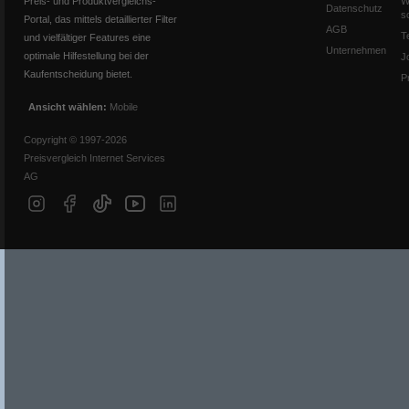
Preis- und Produktvergleichs-
W
Datenschutz
s
Portal, das mittels detaillierter Filter
AGB
T
und vielfältiger Features eine
Unternehmen
optimale Hilfestellung bei der
J
Kaufentscheidung bietet.
P
Ansicht wählen:
Mobile
Copyright © 1997-2026
Preisvergleich Internet Services
AG