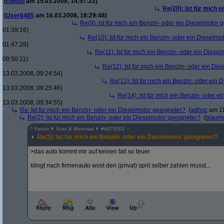
(
robotti
am 15.03.2008, 14:57:22)
Re(20): Ist für mich 
(
User6465
am 16.03.2008, 18:29:48)
Re(9): Ist für mich ein Benzin- oder ein Dieselmotor 
01:39:16)
Re(10): Ist für mich ein Benzin- oder ein Dieselmo
01:47:28)
Re(11): Ist für mich ein Benzin- oder ein Diese
08:50:11)
Re(12): Ist für mich ein Benzin- oder ein Di
13.03.2008, 09:24:54)
Re(13): Ist für mich ein Benzin- oder ein
13.03.2008, 09:25:46)
Re(14): Ist für mich ein Benzin- oder e
13.03.2008, 09:34:55)
Re: Ist für mich ein Benzin- oder ein Dieselmotor geeigneter?
(
adhoc
am 11
Re(2): Ist für mich ein Benzin- oder ein Dieselmotor geeigneter?
(
blaum
^
Forum
Auto & Motorrad
#
4675502
Re(3): Ist für mich ein Benzin- oder ein Dieselmotor geeigneter?
>das auto kommt mir auf keinen fall so teuer
klingt nach firmenauto wost den (privat) sprit selber zahlen musst...