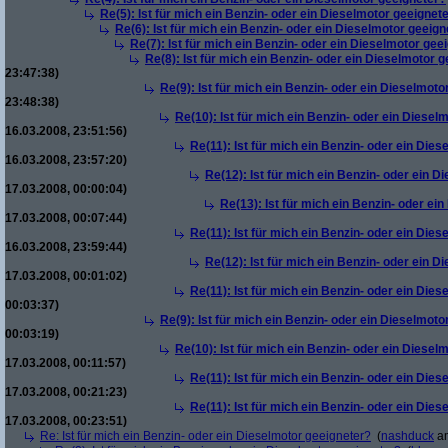
Re(5): Ist für mich ein Benzin- oder ein Dieselmotor geeignet
Re(6): Ist für mich ein Benzin- oder ein Dieselmotor geeign
Re(7): Ist für mich ein Benzin- oder ein Dieselmotor gee
Re(8): Ist für mich ein Benzin- oder ein Dieselmotor 
23:47:38)
Re(9): Ist für mich ein Benzin- oder ein Dieselmoto
23:48:38)
Re(10): Ist für mich ein Benzin- oder ein Diesel
16.03.2008, 23:51:56)
Re(11): Ist für mich ein Benzin- oder ein Die
16.03.2008, 23:57:20)
Re(12): Ist für mich ein Benzin- oder ein 
17.03.2008, 00:00:04)
Re(13): Ist für mich ein Benzin- oder ei
17.03.2008, 00:07:44)
Re(11): Ist für mich ein Benzin- oder ein Die
16.03.2008, 23:59:44)
Re(12): Ist für mich ein Benzin- oder ein 
17.03.2008, 00:01:02)
Re(11): Ist für mich ein Benzin- oder ein Die
00:03:37)
Re(9): Ist für mich ein Benzin- oder ein Dieselmoto
00:03:19)
Re(10): Ist für mich ein Benzin- oder ein Diesel
17.03.2008, 00:11:57)
Re(11): Ist für mich ein Benzin- oder ein Die
17.03.2008, 00:21:23)
Re(11): Ist für mich ein Benzin- oder ein Die
17.03.2008, 00:23:51)
Re: Ist für mich ein Benzin- oder ein Dieselmotor geeigneter?
(
nashduck
am