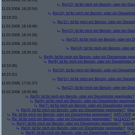
11.03.2008, 12:58:33)
Re(12): Ist für mich ein Benzin- oder ein Di
11.03.2008, 18:20:54)
Re(10): Ist für mich ein Benzin- oder ein Dieselmo
18:18:25)
Re(11): Ist für mich ein Benzin- oder ein Diese
11.03.2008, 18:19:46)
Re(12): Ist für mich ein Benzin- oder ein Di
11.03.2008, 18:24:26)
Re(13): Ist für mich ein Benzin- oder ein
11.03.2008, 18:28:05)
Re(14): Ist für mich ein Benzin- oder e
11.03.2008, 18:30:10)
Re(8): Ist für mich ein Benzin- oder ein Dieselmotor gee
Re(9): Ist für mich ein Benzin- oder ein Dieselmotor 
16:10:36)
Re(10): Ist für mich ein Benzin- oder ein Dieselmo
16:15:31)
Re(11): Ist für mich ein Benzin- oder ein Diese
11.03.2008, 17:01:37)
Re(12): Ist für mich ein Benzin- oder ein Di
11.03.2008, 18:05:40)
Re(5): Ist für mich ein Benzin- oder ein Dieselmotor geeigneter?
Re(6): Ist für mich ein Benzin- oder ein Dieselmotor geeignet
Re(7): Ist für mich ein Benzin- oder ein Dieselmotor geeig
Re(3): Ist für mich ein Benzin- oder ein Dieselmotor geeigneter?
(
Mar
Re: Ist für mich ein Benzin- oder ein Dieselmotor geeigneter?
(
HITCHER
am
Re: Ist für mich ein Benzin- oder ein Dieselmotor geeigneter?
(
w114/115
am
Re(2): Ist für mich ein Benzin- oder ein Dieselmotor geeigneter?
(
robotti
Re(3): Ist für mich ein Benzin- oder ein Dieselmotor geeigneter?
(
w11
Re(4): Ist für mich ein Benzin- oder ein Dieselmotor geeigneter?
(
U