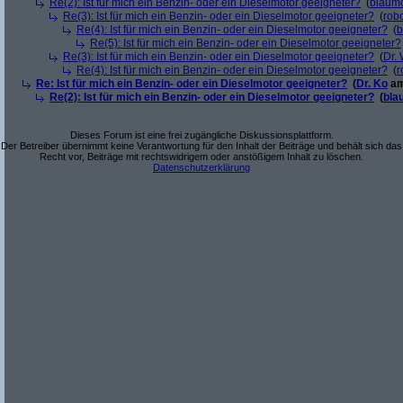
Re(2): Ist für mich ein Benzin- oder ein Dieselmotor geeigneter?
(
blaum
Re(3): Ist für mich ein Benzin- oder ein Dieselmotor geeigneter?
(
robo
Re(4): Ist für mich ein Benzin- oder ein Dieselmotor geeigneter?
(
b
Re(5): Ist für mich ein Benzin- oder ein Dieselmotor geeigneter?
Re(3): Ist für mich ein Benzin- oder ein Dieselmotor geeigneter?
(
Dr.
Re(4): Ist für mich ein Benzin- oder ein Dieselmotor geeigneter?
(
r
Re: Ist für mich ein Benzin- oder ein Dieselmotor geeigneter?
(
Dr. Ko
am
Re(2): Ist für mich ein Benzin- oder ein Dieselmotor geeigneter?
(
bla
Dieses Forum ist eine frei zugängliche Diskussionsplattform.
Der Betreiber übernimmt keine Verantwortung für den Inhalt der Beiträge und behält sich das
Recht vor, Beiträge mit rechtswidrigem oder anstößigem Inhalt zu löschen.
Datenschutzerklärung