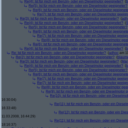
Re(4): Ist für mich ein Benzin- oder ein Dieselmotor geeigneter?
(
b
Re(5): Ist für mich ein Benzin- oder ein Dieselmotor geeigneter?
Re(6): Ist für mich ein Benzin- oder ein Dieselmotor geeignet
Re(7): Ist für mich ein Benzin- oder ein Dieselmotor geeig
Re(3): Ist für mich ein Benzin- oder ein Dieselmotor geeigneter?
(
adh
Re(4): Ist für mich ein Benzin- oder ein Dieselmotor geeigneter?
(
S
Re(5): Ist für mich ein Benzin- oder ein Dieselmotor geeigneter?
Re(6): Ist für mich ein Benzin- oder ein Dieselmotor geeignet
Re(7): Ist für mich ein Benzin- oder ein Dieselmotor geeig
Re(8): Ist für mich ein Benzin- oder ein Dieselmotor gee
Re(6): Ist für mich ein Benzin- oder ein Dieselmotor geeignet
Re(4): Ist für mich ein Benzin- oder ein Dieselmotor geeigneter?
(
b
Re: Ist für mich ein Benzin- oder ein Dieselmotor geeigneter?
(
adhoc
am 11
Re(2): Ist für mich ein Benzin- oder ein Dieselmotor geeigneter?
(
blaum
Re(3): Ist für mich ein Benzin- oder ein Dieselmotor geeigneter?
(
Mar
Re(4): Ist für mich ein Benzin- oder ein Dieselmotor geeigneter?
(
b
Re(5): Ist für mich ein Benzin- oder ein Dieselmotor geeigneter?
Re(6): Ist für mich ein Benzin- oder ein Dieselmotor geeignet
Re(7): Ist für mich ein Benzin- oder ein Dieselmotor geeig
Re(7): Ist für mich ein Benzin- oder ein Dieselmotor geeig
Re(8): Ist für mich ein Benzin- oder ein Dieselmotor gee
Re(9): Ist für mich ein Benzin- oder ein Dieselmotor 
Re(10): Ist für mich ein Benzin- oder ein Dieselmo
16:30:04)
Re(11): Ist für mich ein Benzin- oder ein Diese
16:33:48)
Re(12): Ist für mich ein Benzin- oder ein Di
11.03.2008, 16:44:29)
Re(11): Ist für mich ein Benzin- oder ein Diese
18:16:37)