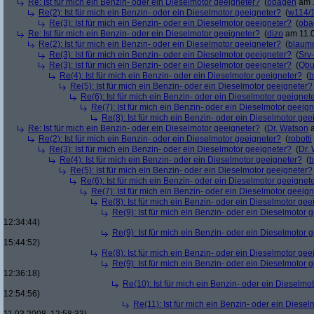
Re: Ist für mich ein Benzin- oder ein Dieselmotor geeigneter?
(
obageh
am 1
Re(2): Ist für mich ein Benzin- oder ein Dieselmotor geeigneter?
(
w114/
Re(3): Ist für mich ein Benzin- oder ein Dieselmotor geeigneter?
(
oba
Re: Ist für mich ein Benzin- oder ein Dieselmotor geeigneter?
(
dizo
am 11.0
Re(2): Ist für mich ein Benzin- oder ein Dieselmotor geeigneter?
(
blaum
Re(3): Ist für mich ein Benzin- oder ein Dieselmotor geeigneter?
(
Srv
Re(3): Ist für mich ein Benzin- oder ein Dieselmotor geeigneter?
(
Qbu
Re(4): Ist für mich ein Benzin- oder ein Dieselmotor geeigneter?
(
b
Re(5): Ist für mich ein Benzin- oder ein Dieselmotor geeigneter?
Re(6): Ist für mich ein Benzin- oder ein Dieselmotor geeignet
Re(7): Ist für mich ein Benzin- oder ein Dieselmotor geeig
Re(8): Ist für mich ein Benzin- oder ein Dieselmotor gee
Re: Ist für mich ein Benzin- oder ein Dieselmotor geeigneter?
(
Dr. Watson
a
Re(2): Ist für mich ein Benzin- oder ein Dieselmotor geeigneter?
(
robotti
Re(3): Ist für mich ein Benzin- oder ein Dieselmotor geeigneter?
(
Dr.
Re(4): Ist für mich ein Benzin- oder ein Dieselmotor geeigneter?
(
b
Re(5): Ist für mich ein Benzin- oder ein Dieselmotor geeigneter?
Re(6): Ist für mich ein Benzin- oder ein Dieselmotor geeignet
Re(7): Ist für mich ein Benzin- oder ein Dieselmotor geeig
Re(8): Ist für mich ein Benzin- oder ein Dieselmotor gee
Re(9): Ist für mich ein Benzin- oder ein Dieselmotor 
12:34:44)
Re(9): Ist für mich ein Benzin- oder ein Dieselmotor 
15:44:52)
Re(8): Ist für mich ein Benzin- oder ein Dieselmotor gee
Re(9): Ist für mich ein Benzin- oder ein Dieselmotor 
12:36:18)
Re(10): Ist für mich ein Benzin- oder ein Dieselmo
12:54:56)
Re(11): Ist für mich ein Benzin- oder ein Diese