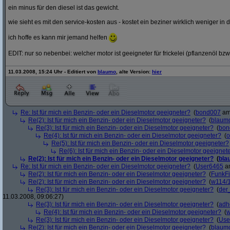
ein minus für den diesel ist das gewicht.
wie sieht es mit den service-kosten aus - kostet ein beziner wirklich weniger in 
ich hoffe es kann mir jemand helfen
EDIT: nur so nebenbei: welcher motor ist geeigneter für frickelei (pflanzenöl bzw
11.03.2008, 15:24 Uhr - Editiert von
blaumo
, alte Version:
hier
Re: Ist für mich ein Benzin- oder ein Dieselmotor geeigneter?
(
bond007
am 
Re(2): Ist für mich ein Benzin- oder ein Dieselmotor geeigneter?
(
blaum
Re(3): Ist für mich ein Benzin- oder ein Dieselmotor geeigneter?
(
bon
Re(4): Ist für mich ein Benzin- oder ein Dieselmotor geeigneter?
(
o
Re(5): Ist für mich ein Benzin- oder ein Dieselmotor geeigneter?
Re(6): Ist für mich ein Benzin- oder ein Dieselmotor geeignet
Re(2): Ist für mich ein Benzin- oder ein Dieselmotor geeigneter?
(
bla
Re: Ist für mich ein Benzin- oder ein Dieselmotor geeigneter?
(
User6465
am
Re(2): Ist für mich ein Benzin- oder ein Dieselmotor geeigneter?
(
FunkF
Re(2): Ist für mich ein Benzin- oder ein Dieselmotor geeigneter?
(
w114/
Re(3): Ist für mich ein Benzin- oder ein Dieselmotor geeigneter?
(
der
11.03.2008, 09:06:27)
Re(3): Ist für mich ein Benzin- oder ein Dieselmotor geeigneter?
(
adh
Re(4): Ist für mich ein Benzin- oder ein Dieselmotor geeigneter?
(
w
Re(3): Ist für mich ein Benzin- oder ein Dieselmotor geeigneter?
(
Use
Re(2): Ist für mich ein Benzin- oder ein Dieselmotor geeigneter?
(
blaum