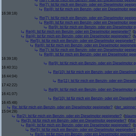
Re(7): Ist für mich ein Benzin- oder ein Dieselmotor geeig
Re(7): Ist für mich ein Benzin- oder ein Dieselmotor geeig
Re(8): Ist für mich ein Benzin- oder ein Dieselmotor gee
16:38:18)
Re(7): Ist für mich ein Benzin- oder ein Dieselmotor geeig
Re(8): Ist für mich ein Benzin- oder ein Dieselmotor gee
Re(9): Ist für mich ein Benzin- oder ein Dieselmotor 
Re(4): Ist für mich ein Benzin- oder ein Dieselmotor geeigneter?
(
b
Re(4): Ist für mich ein Benzin- oder ein Dieselmotor geeigneter?
(
M
Re(5): Ist für mich ein Benzin- oder ein Dieselmotor geeigneter?
Re(6): Ist für mich ein Benzin- oder ein Dieselmotor geeignet
Re(7): Ist für mich ein Benzin- oder ein Dieselmotor geeig
Re(8): Ist für mich ein Benzin- oder ein Dieselmotor gee
16:39:18)
Re(9): Ist für mich ein Benzin- oder ein Dieselmotor 
16:40:31)
Re(10): Ist für mich ein Benzin- oder ein Dieselmo
16:44:04)
Re(11): Ist für mich ein Benzin- oder ein Diese
17:42:22)
Re(9): Ist für mich ein Benzin- oder ein Dieselmotor 
16:41:07)
Re(10): Ist für mich ein Benzin- oder ein Dieselmo
16:45:48)
Re: Ist für mich ein Benzin- oder ein Dieselmotor geeigneter?
(
der_spinne
15:04:28)
Re(2): Ist für mich ein Benzin- oder ein Dieselmotor geeigneter?
(
blaum
Re(3): Ist für mich ein Benzin- oder ein Dieselmotor geeigneter?
(
Mar
Re(4): Ist für mich ein Benzin- oder ein Dieselmotor geeigneter?
(
b
Re(5): Ist für mich ein Benzin- oder ein Dieselmotor geeigneter?
Re(6): Ist für mich ein Benzin- oder ein Dieselmotor geeignet