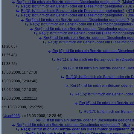
Re(2): Ist für mich ein Benzin- oder ein Dieselmotor geeigneter?
(
Major
Re(3): Ist für mich ein Benzin- oder ein Dieselmotor geeigneter?
(
Dr.
Re(3): Ist für mich ein Benzin- oder ein Dieselmotor geeigneter?
(
HT 
Re(3): Ist für mich ein Benzin- oder ein Dieselmotor geeigneter?
(
Use
Re(4): Ist für mich ein Benzin- oder ein Dieselmotor geeigneter?
(
r
Re(5): Ist für mich ein Benzin- oder ein Dieselmotor geeigneter?
Re(6): Ist für mich ein Benzin- oder ein Dieselmotor geeignet
Re(7): Ist für mich ein Benzin- oder ein Dieselmotor geeig
Re(8): Ist für mich ein Benzin- oder ein Dieselmotor gee
Re(9): Ist für mich ein Benzin- oder ein Dieselmotor 
11:20:03)
Re(10): Ist für mich ein Benzin- oder ein Dieselmo
11:25:43)
Re(11): Ist für mich ein Benzin- oder ein Diese
11:33:25)
Re(12): Ist für mich ein Benzin- oder ein Di
13.03.2008, 11:42:43)
Re(13): Ist für mich ein Benzin- oder ein
13.03.2008, 12:03:40)
Re(14): Ist für mich ein Benzin- oder e
13.03.2008, 12:10:35)
Re(15): Ist für mich ein Benzin- ode
13.03.2008, 12:22:11)
Re(16): Ist für mich ein Benzin- 
am 13.03.2008, 12:27:59)
Re(17): Ist für mich ein Benzi
(
User6465
am 13.03.2008, 12:28:46)
Re(6): Ist für mich ein Benzin- oder ein Dieselmotor geeignet
Re(2): Ist für mich ein Benzin- oder ein Dieselmotor geeigneter?
(
dizo
am
Re(3): Ist für mich ein Benzin- oder ein Dieselmotor geeigneter?
(
b
Re(4): Ist für mich ein Benzin- oder ein Dieselmotor geeigneter?