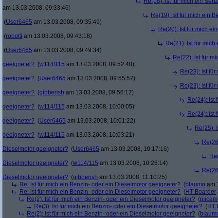
Re(18): Ist für mich ein Ben
am 13.03.2008, 09:33:46)
Re(19): Ist für mich ein 
(
User6465
am 13.03.2008, 09:35:49)
Re(20): Ist für mich e
(
robotti
am 13.03.2008, 09:43:18)
Re(21): Ist für mic
(
User6465
am 13.03.2008, 09:49:34)
Re(22): Ist für m
geeigneter?
(
w114/115
am 13.03.2008, 09:52:48)
Re(23): Ist fü
geeigneter?
(
User6465
am 13.03.2008, 09:55:57)
Re(23): Ist fü
geeigneter?
(
gibberish
am 13.03.2008, 09:56:12)
Re(24): Ist
geeigneter?
(
w114/115
am 13.03.2008, 10:00:05)
Re(24): Ist
geeigneter?
(
User6465
am 13.03.2008, 10:01:22)
Re(25): 
geeigneter?
(
w114/115
am 13.03.2008, 10:03:21)
Re(26)
Dieselmotor geeigneter?
(
User6465
am 13.03.2008, 10:17:16)
Re(
Dieselmotor geeigneter?
(
w114/115
am 13.03.2008, 10:26:14)
Re(26)
Dieselmotor geeigneter?
(
gibberish
am 13.03.2008, 11:10:25)
Re: Ist für mich ein Benzin- oder ein Dieselmotor geeigneter?
(
blaumo
am 1
Re: Ist für mich ein Benzin- oder ein Dieselmotor geeigneter?
(
HT Boarder
Re(2): Ist für mich ein Benzin- oder ein Dieselmotor geeigneter?
(
piice
Re(3): Ist für mich ein Benzin- oder ein Dieselmotor geeigneter?
(
HT 
Re(2): Ist für mich ein Benzin- oder ein Dieselmotor geeigneter?
(
blaum