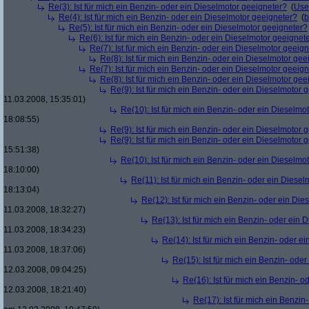
Re(3): Ist für mich ein Benzin- oder ein Dieselmotor geeigneter?
(
Use
Re(4): Ist für mich ein Benzin- oder ein Dieselmotor geeigneter?
(
b
Re(5): Ist für mich ein Benzin- oder ein Dieselmotor geeigneter?
Re(6): Ist für mich ein Benzin- oder ein Dieselmotor geeignet
Re(7): Ist für mich ein Benzin- oder ein Dieselmotor geeig
Re(8): Ist für mich ein Benzin- oder ein Dieselmotor gee
Re(7): Ist für mich ein Benzin- oder ein Dieselmotor geeig
Re(8): Ist für mich ein Benzin- oder ein Dieselmotor gee
Re(9): Ist für mich ein Benzin- oder ein Dieselmotor 
11.03.2008, 15:35:01)
Re(10): Ist für mich ein Benzin- oder ein Dieselmo
18:08:55)
Re(9): Ist für mich ein Benzin- oder ein Dieselmotor 
Re(9): Ist für mich ein Benzin- oder ein Dieselmotor 
15:51:38)
Re(10): Ist für mich ein Benzin- oder ein Dieselmo
18:10:00)
Re(11): Ist für mich ein Benzin- oder ein Diese
18:13:04)
Re(12): Ist für mich ein Benzin- oder ein Di
11.03.2008, 18:32:27)
Re(13): Ist für mich ein Benzin- oder ein
11.03.2008, 18:34:23)
Re(14): Ist für mich ein Benzin- oder e
11.03.2008, 18:37:06)
Re(15): Ist für mich ein Benzin- ode
12.03.2008, 09:04:25)
Re(16): Ist für mich ein Benzin- 
12.03.2008, 18:21:40)
Re(17): Ist für mich ein Benzi