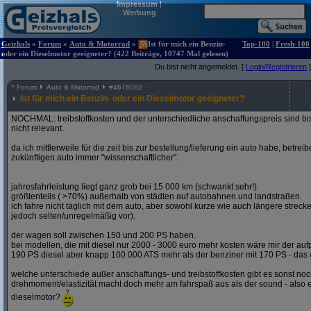
Impressum
|
Werbung
Geizhals
»
Forum
»
Auto & Motorrad
»
Ist für mich ein Benzin-
Top-100
|
Fresh-100
oder ein Dieselmotor geeigneter? (422 Beiträge, 10747 Mal gelesen)
Du bist nicht angemeldet. [
Login/Registrieren
]
^
Forum
Auto & Motorrad
#
4676082
Ist für mich ein Benzin- oder ein Dieselmotor geeigneter?
NOCHMAL: treibstoffkosten und der unterschiedliche anschaffungspreis sind bi
nicht relevant.
da ich mittlerweile für die zeit bis zur bestellung/lieferung ein auto habe, betre
zukünftigen auto immer "wissenschaftlicher".
jahresfahrleistung liegt ganz grob bei 15 000 km (schwankt sehr!)
größtenteils ( >70%) außerhalb von städten auf autobahnen und landstraßen.
ich fahre nicht täglich mit dem auto, aber sowohl kurze wie auch längere stre
jedoch selten/unregelmäßig vor).
der wagen soll zwischen 150 und 200 PS haben.
bei modellen, die mit diesel nur 2000 - 3000 euro mehr kosten wäre mir der aufp
190 PS diesel aber knapp 100 000 ATS mehr als der benziner mit 170 PS - das w
welche unterschiede außer anschaffungs- und treibstoffkosten gibt es sonst noch
drehmoment/elastizität macht doch mehr am fahrspaß aus als der sound - also e
dieselmotor?