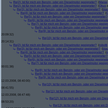
Re(2): Ist für mich ein Benzin- oder ein Dieselmotor geeigneter?
(
Marax
Re(2): Ist für mich ein Benzin- oder ein Dieselmotor geeigneter?
(
Qbus
a
Re(3): Ist für mich ein Benzin- oder ein Dieselmotor geeigneter?
(
bla
Re(4): Ist für mich ein Benzin- oder ein Dieselmotor geeigneter?
(
Re(5): Ist für mich ein Benzin- oder ein Dieselmotor geeigneter?
Re(6): Ist für mich ein Benzin- oder ein Dieselmotor geeignet
Re(7): Ist für mich ein Benzin- oder ein Dieselmotor geeig
Re(8): Ist für mich ein Benzin- oder ein Dieselmotor gee
Re(9): Ist für mich ein Benzin- oder ein Dieselmotor 
20:09:32)
Re(10): Ist für mich ein Benzin- oder ein Dieselmo
20:14:31)
Re(2): Ist für mich ein Benzin- oder ein Dieselmotor geeigneter?
(
robotti
Re(3): Ist für mich ein Benzin- oder ein Dieselmotor geeigneter?
(
bla
Re(4): Ist für mich ein Benzin- oder ein Dieselmotor geeigneter?
(
r
Re(5): Ist für mich ein Benzin- oder ein Dieselmotor geeigneter?
Re(6): Ist für mich ein Benzin- oder ein Dieselmotor geeignet
Re(7): Ist für mich ein Benzin- oder ein Dieselmotor geeig
00:01:38)
Re(8): Ist für mich ein Benzin- oder ein Dieselmotor gee
Re(8): Ist für mich ein Benzin- oder ein Dieselmotor gee
Re(9): Ist für mich ein Benzin- oder ein Dieselmotor 
12.03.2008, 08:40:00)
Re(10): Ist für mich ein Benzin- oder ein Dieselmo
08:41:55)
Re(11): Ist für mich ein Benzin- oder ein Diese
12.03.2008, 08:47:48)
Re(12): Ist für mich ein Benzin- oder ein Di
08:53:20)
Re(13): Ist für mich ein Benzin- oder ein