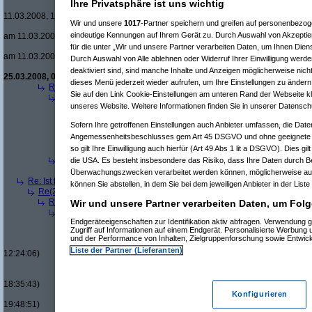
Ihre Privatsphäre ist uns wichtig
Re(14): Ist für mich ein Benzin- oder e
11.03.2008, 18:35:20)
Wir und unsere
1017
-Partner speichern und greifen auf personenbezo
Re(15): Ist für mich ein Benzin- ode
eindeutige Kennungen auf Ihrem Gerät zu. Durch Auswahl von Akzeptier
am 11.03.2008, 18:36:08)
Re(16): Ist für mich ein Benzin- 
für die unter „Wir und unsere Partner verarbeiten Daten, um Ihnen Dien
am 11.03.2008, 18:37:51)
Durch Auswahl von Alle ablehnen oder Widerruf Ihrer Einwilligung werde
Re(10): Ist für mich ein Benzin- oder ein Diesel
deaktiviert sind, sind manche Inhalte und Anzeigen möglicherweise nicht
25.03.2008, 02:11:58)
dieses Menü jederzeit wieder aufrufen, um Ihre Einstellungen zu ändern 
Re(3): Ist für mich ein Benzin- oder ein Dieselmotor geeigneter?
(
Qbu
Sie auf den Link Cookie-Einstellungen am unteren Rand der Webseite kli
Re(4): Ist für mich ein Benzin- oder ein Dieselmotor geeigneter?
(
b
unseres Website. Weitere Informationen finden Sie in unserer Datensch
Re(5): Ist für mich ein Benzin- oder ein Dieselmotor geeigneter?
Re(6): Ist für mich ein Benzin- oder ein Dieselmotor geeignet
Sofern Ihre getroffenen Einstellungen auch Anbieter umfassen, die Daten
Re(7): Ist für mich ein Benzin- oder ein Dieselmotor geeig
Angemessenheitsbeschlusses gem Art 45 DSGVO und ohne geeignete G
Re(6): Ist für mich ein Benzin- oder ein Dieselmotor geeignet
so gilt Ihre Einwilligung auch hierfür (Art 49 Abs 1 lit a DSGVO). Dies gi
Re(7): Ist für mich ein Benzin- oder ein Dieselmotor geeig
Re(4): Ist für mich ein Benzin- oder ein Dieselmotor geeigneter?
(
a
die USA. Es besteht insbesondere das Risiko, dass Ihre Daten durch B
Re(5): Ist für mich ein Benzin- oder ein Dieselmotor geeigneter?
Überwachungszwecken verarbeitet werden können, möglicherweise auc
Re: Ist für mich ein Benzin- oder ein Dieselmotor geeigneter?
(
Superfast
am
können Sie abstellen, in dem Sie bei dem jeweiligen Anbieter in der Liste
Re(2): Ist für mich ein Benzin- oder ein Dieselmotor geeigneter?
(
dizo
am
Re(3): Ist für mich ein Benzin- oder ein Dieselmotor geeigneter?
(
Use
Wir und unsere Partner verarbeiten Daten, um Folg
Re(4): Ist für mich ein Benzin- oder ein Dieselmotor geeigneter?
(
d
Endgeräteeigenschaften zur Identifikation aktiv abfragen. Verwendung 
Re(5): Ist für mich ein Benzin- oder ein Dieselmotor geeigneter?
Zugriff auf Informationen auf einem Endgerät. Personalisierte Werbung
Re(6): Ist für mich ein Benzin- oder ein Dieselmotor geeignet
und der Performance von Inhalten, Zielgruppenforschung sowie Entwic
Re(7): Ist für mich ein Benzin- oder ein Dieselmotor geeig
Liste der Partner (Lieferanten)
12:24:06)
Re(8): Ist für mich ein Benzin- oder ein Dieselmotor gee
Re(9): Ist für mich ein Benzin- oder ein Dieselmotor 
18:35:43)
Konfigurieren
Re(10): Ist für mich ein Benzin- oder ein Dieselmo
19:48:51)