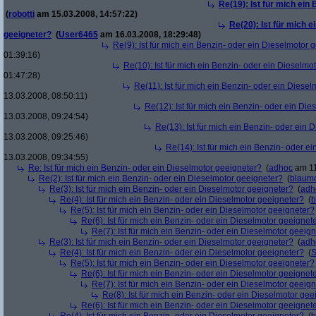
Re(19): Ist für mich ein
(
robotti
am 15.03.2008, 14:57:22)
Re(20): Ist für mich 
geeigneter?
(
User6465
am 16.03.2008, 18:29:48)
Re(9): Ist für mich ein Benzin- oder ein Dieselmotor 
01:39:16)
Re(10): Ist für mich ein Benzin- oder ein Dieselmo
01:47:28)
Re(11): Ist für mich ein Benzin- oder ein Diese
13.03.2008, 08:50:11)
Re(12): Ist für mich ein Benzin- oder ein Di
13.03.2008, 09:24:54)
Re(13): Ist für mich ein Benzin- oder ein
13.03.2008, 09:25:46)
Re(14): Ist für mich ein Benzin- oder e
13.03.2008, 09:34:55)
Re: Ist für mich ein Benzin- oder ein Dieselmotor geeigneter?
(
adhoc
am 11
Re(2): Ist für mich ein Benzin- oder ein Dieselmotor geeigneter?
(
blaum
Re(3): Ist für mich ein Benzin- oder ein Dieselmotor geeigneter?
(
adh
Re(4): Ist für mich ein Benzin- oder ein Dieselmotor geeigneter?
(
b
Re(5): Ist für mich ein Benzin- oder ein Dieselmotor geeigneter?
Re(6): Ist für mich ein Benzin- oder ein Dieselmotor geeignet
Re(7): Ist für mich ein Benzin- oder ein Dieselmotor geeig
Re(3): Ist für mich ein Benzin- oder ein Dieselmotor geeigneter?
(
adh
Re(4): Ist für mich ein Benzin- oder ein Dieselmotor geeigneter?
(
S
Re(5): Ist für mich ein Benzin- oder ein Dieselmotor geeigneter?
Re(6): Ist für mich ein Benzin- oder ein Dieselmotor geeignet
Re(7): Ist für mich ein Benzin- oder ein Dieselmotor geeig
Re(8): Ist für mich ein Benzin- oder ein Dieselmotor gee
Re(6): Ist für mich ein Benzin- oder ein Dieselmotor geeignet