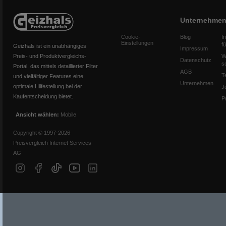
Unternehme
Cookie-
Blog
I
Einstellungen
f
Geizhals ist ein unabhängiges
Impressum
Preis- und Produktvergleichs-
W
Datenschutz
s
Portal, das mittels detaillierter Filter
AGB
T
und vielfältiger Features eine
Unternehmen
optimale Hilfestellung bei der
J
Kaufentscheidung bietet.
P
Ansicht wählen:
Mobile
Copyright © 1997-2026
Preisvergleich Internet Services
AG