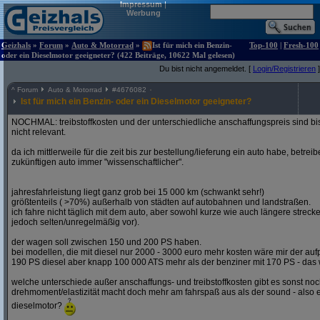
Impressum
|
Werbung
Geizhals
»
Forum
»
Auto & Motorrad
»
Ist für mich ein Benzin-
Top-100
|
Fresh-100
oder ein Dieselmotor geeigneter? (422 Beiträge, 10622 Mal gelesen)
Du bist nicht angemeldet. [
Login/Registrieren
]
^
Forum
Auto & Motorrad
#
4676082
Ist für mich ein Benzin- oder ein Dieselmotor geeigneter?
NOCHMAL: treibstoffkosten und der unterschiedliche anschaffungspreis sind bi
nicht relevant.
da ich mittlerweile für die zeit bis zur bestellung/lieferung ein auto habe, betre
zukünftigen auto immer "wissenschaftlicher".
jahresfahrleistung liegt ganz grob bei 15 000 km (schwankt sehr!)
größtenteils ( >70%) außerhalb von städten auf autobahnen und landstraßen.
ich fahre nicht täglich mit dem auto, aber sowohl kurze wie auch längere stre
jedoch selten/unregelmäßig vor).
der wagen soll zwischen 150 und 200 PS haben.
bei modellen, die mit diesel nur 2000 - 3000 euro mehr kosten wäre mir der aufp
190 PS diesel aber knapp 100 000 ATS mehr als der benziner mit 170 PS - das w
welche unterschiede außer anschaffungs- und treibstoffkosten gibt es sonst noch
drehmoment/elastizität macht doch mehr am fahrspaß aus als der sound - also e
dieselmotor?