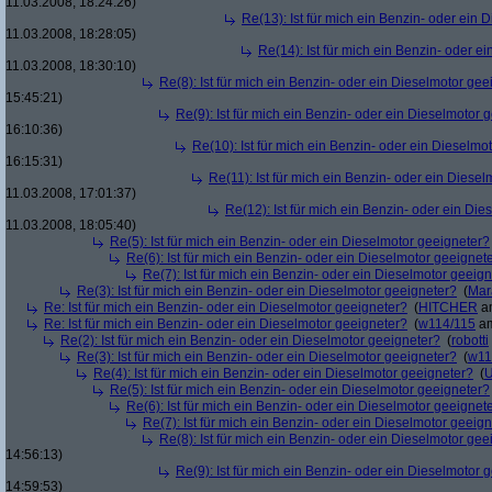
11.03.2008, 18:24:26)
Re(13): Ist für mich ein Benzin- oder ein
11.03.2008, 18:28:05)
Re(14): Ist für mich ein Benzin- oder e
11.03.2008, 18:30:10)
Re(8): Ist für mich ein Benzin- oder ein Dieselmotor gee
15:45:21)
Re(9): Ist für mich ein Benzin- oder ein Dieselmotor 
16:10:36)
Re(10): Ist für mich ein Benzin- oder ein Dieselmo
16:15:31)
Re(11): Ist für mich ein Benzin- oder ein Diese
11.03.2008, 17:01:37)
Re(12): Ist für mich ein Benzin- oder ein Di
11.03.2008, 18:05:40)
Re(5): Ist für mich ein Benzin- oder ein Dieselmotor geeigneter?
Re(6): Ist für mich ein Benzin- oder ein Dieselmotor geeignet
Re(7): Ist für mich ein Benzin- oder ein Dieselmotor geeig
Re(3): Ist für mich ein Benzin- oder ein Dieselmotor geeigneter?
(
Mar
Re: Ist für mich ein Benzin- oder ein Dieselmotor geeigneter?
(
HITCHER
am
Re: Ist für mich ein Benzin- oder ein Dieselmotor geeigneter?
(
w114/115
am
Re(2): Ist für mich ein Benzin- oder ein Dieselmotor geeigneter?
(
robotti
Re(3): Ist für mich ein Benzin- oder ein Dieselmotor geeigneter?
(
w11
Re(4): Ist für mich ein Benzin- oder ein Dieselmotor geeigneter?
(
U
Re(5): Ist für mich ein Benzin- oder ein Dieselmotor geeigneter?
Re(6): Ist für mich ein Benzin- oder ein Dieselmotor geeignet
Re(7): Ist für mich ein Benzin- oder ein Dieselmotor geeig
Re(8): Ist für mich ein Benzin- oder ein Dieselmotor gee
14:56:13)
Re(9): Ist für mich ein Benzin- oder ein Dieselmotor 
14:59:53)