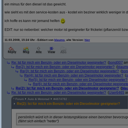
ein minus für den diesel ist das gewicht.
wie sieht es mit den service-kosten aus - kostet ein beziner wirklich weniger in 
ich hoffe es kann mir jemand helfen
EDIT: nur so nebenbei: welcher motor ist geeigneter für frickelei (pflanzenöl bzw
11.03.2008, 15:24 Uhr - Editiert von
blaumo
, alte Version:
hier
Re: Ist für mich ein Benzin- oder ein Dieselmotor geeigneter?
(
bond007
am 
Re(2): Ist für mich ein Benzin- oder ein Dieselmotor geeigneter?
(
blaum
Re(3): Ist für mich ein Benzin- oder ein Dieselmotor geeigneter?
(
bon
Re(4): Ist für mich ein Benzin- oder ein Dieselmotor geeigneter?
(
o
Re(5): Ist für mich ein Benzin- oder ein Dieselmotor geeigneter?
Re(6): Ist für mich ein Benzin- oder ein Dieselmotor geeignet
Re(2): Ist für mich ein Benzin- oder ein Dieselmotor geeigneter?
(
bla
Re: Ist für mich ein Benzin- oder ein Dieselmotor geeigneter?
(
User6465
am
^
Forum
Auto & Motorrad
#
4674782
Re(2): Ist für mich ein Benzin- oder ein Dieselmotor geeigneter?
persönlich würd ich in dieser leistungsklasse einen benziner bevorzug
(fährt sich einfach "netter")