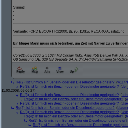
Stimmt!
-
-
-
Verkaufe: FORD ESCORT RS2000, Bj. 95, 110kw, RECARO Ausstattung
Ein kluger Mann muss sich betrinken, um Zeit mit Narren zu verbringen
Core2Duo E6300, 2 x 1024 MB Corsair XMS, Asus P5B Deluxe Wifi, ATI
GB Samsung IDE, 320 GB Seagate SATA, DVD-R/RW Samsung SH-S183
Re(2): Ist für mich ein Benzin- oder ein Dieselmotor geeigneter?
(
w114/
Re(3): Ist für mich ein Benzin- oder ein Dieselmotor geeigneter?
(
der
11.03.2008, 09:06:27)
Re(3): Ist für mich ein Benzin- oder ein Dieselmotor geeigneter?
(
adh
Re(4): Ist für mich ein Benzin- oder ein Dieselmotor geeigneter?
(
w
Re(3): Ist für mich ein Benzin- oder ein Dieselmotor geeigneter?
(
Use
Re(2): Ist für mich ein Benzin- oder ein Dieselmotor geeigneter?
(
blaum
Re(3): Ist für mich ein Benzin- oder ein Dieselmotor geeigneter?
(
Use
Re(4): Ist für mich ein Benzin- oder ein Dieselmotor geeigneter?
(
b
Re(5): Ist für mich ein Benzin- oder ein Dieselmotor geeigneter?
Re(6): Ist für mich ein Benzin- oder ein Dieselmotor geeignet