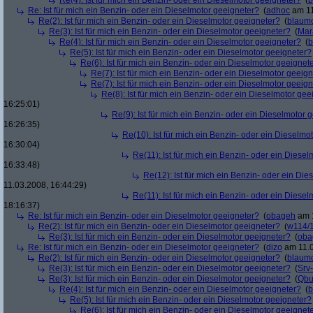
Re(4): Ist für mich ein Benzin- oder ein Dieselmotor geeigneter?
(
b
Re: Ist für mich ein Benzin- oder ein Dieselmotor geeigneter?
(
adhoc
am 11
Re(2): Ist für mich ein Benzin- oder ein Dieselmotor geeigneter?
(
blaum
Re(3): Ist für mich ein Benzin- oder ein Dieselmotor geeigneter?
(
Mar
Re(4): Ist für mich ein Benzin- oder ein Dieselmotor geeigneter?
(
b
Re(5): Ist für mich ein Benzin- oder ein Dieselmotor geeigneter?
Re(6): Ist für mich ein Benzin- oder ein Dieselmotor geeignet
Re(7): Ist für mich ein Benzin- oder ein Dieselmotor geeig
Re(7): Ist für mich ein Benzin- oder ein Dieselmotor geeig
Re(8): Ist für mich ein Benzin- oder ein Dieselmotor gee
16:25:01)
Re(9): Ist für mich ein Benzin- oder ein Dieselmotor 
16:26:35)
Re(10): Ist für mich ein Benzin- oder ein Dieselmo
16:30:04)
Re(11): Ist für mich ein Benzin- oder ein Diese
16:33:48)
Re(12): Ist für mich ein Benzin- oder ein Di
11.03.2008, 16:44:29)
Re(11): Ist für mich ein Benzin- oder ein Diese
18:16:37)
Re: Ist für mich ein Benzin- oder ein Dieselmotor geeigneter?
(
obageh
am 1
Re(2): Ist für mich ein Benzin- oder ein Dieselmotor geeigneter?
(
w114/
Re(3): Ist für mich ein Benzin- oder ein Dieselmotor geeigneter?
(
oba
Re: Ist für mich ein Benzin- oder ein Dieselmotor geeigneter?
(
dizo
am 11.0
Re(2): Ist für mich ein Benzin- oder ein Dieselmotor geeigneter?
(
blaum
Re(3): Ist für mich ein Benzin- oder ein Dieselmotor geeigneter?
(
Srv
Re(3): Ist für mich ein Benzin- oder ein Dieselmotor geeigneter?
(
Qbu
Re(4): Ist für mich ein Benzin- oder ein Dieselmotor geeigneter?
(
b
Re(5): Ist für mich ein Benzin- oder ein Dieselmotor geeigneter?
Re(6): Ist für mich ein Benzin- oder ein Dieselmotor geeignet