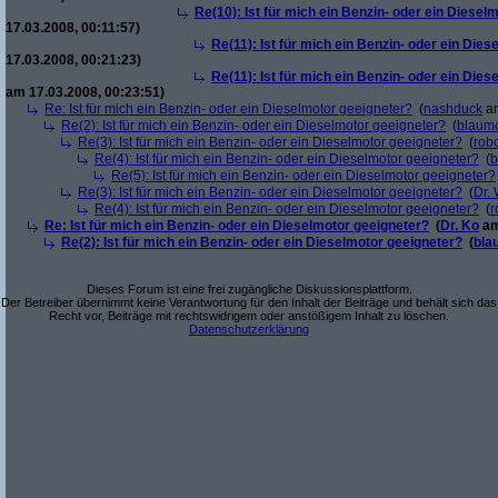
Re(10): Ist für mich ein Benzin- oder ein Diesel
17.03.2008, 00:11:57)
Re(11): Ist für mich ein Benzin- oder ein Die
17.03.2008, 00:21:23)
Re(11): Ist für mich ein Benzin- oder ein Die
am 17.03.2008, 00:23:51)
Re: Ist für mich ein Benzin- oder ein Dieselmotor geeigneter?
(
nashduck
am
Re(2): Ist für mich ein Benzin- oder ein Dieselmotor geeigneter?
(
blaum
Re(3): Ist für mich ein Benzin- oder ein Dieselmotor geeigneter?
(
robo
Re(4): Ist für mich ein Benzin- oder ein Dieselmotor geeigneter?
(
b
Re(5): Ist für mich ein Benzin- oder ein Dieselmotor geeigneter?
Re(3): Ist für mich ein Benzin- oder ein Dieselmotor geeigneter?
(
Dr.
Re(4): Ist für mich ein Benzin- oder ein Dieselmotor geeigneter?
(
r
Re: Ist für mich ein Benzin- oder ein Dieselmotor geeigneter?
(
Dr. Ko
am
Re(2): Ist für mich ein Benzin- oder ein Dieselmotor geeigneter?
(
bla
Dieses Forum ist eine frei zugängliche Diskussionsplattform.
Der Betreiber übernimmt keine Verantwortung für den Inhalt der Beiträge und behält sich das
Recht vor, Beiträge mit rechtswidrigem oder anstößigem Inhalt zu löschen.
Datenschutzerklärung