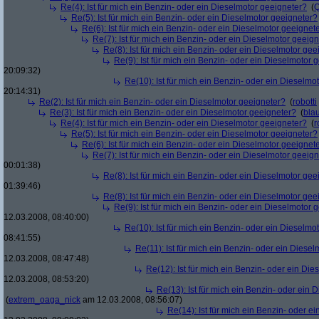
Re(4): Ist für mich ein Benzin- oder ein Dieselmotor geeigneter?
(
Re(5): Ist für mich ein Benzin- oder ein Dieselmotor geeigneter?
Re(6): Ist für mich ein Benzin- oder ein Dieselmotor geeignet
Re(7): Ist für mich ein Benzin- oder ein Dieselmotor geeig
Re(8): Ist für mich ein Benzin- oder ein Dieselmotor gee
Re(9): Ist für mich ein Benzin- oder ein Dieselmotor 
20:09:32)
Re(10): Ist für mich ein Benzin- oder ein Dieselmo
20:14:31)
Re(2): Ist für mich ein Benzin- oder ein Dieselmotor geeigneter?
(
robotti
Re(3): Ist für mich ein Benzin- oder ein Dieselmotor geeigneter?
(
bla
Re(4): Ist für mich ein Benzin- oder ein Dieselmotor geeigneter?
(
r
Re(5): Ist für mich ein Benzin- oder ein Dieselmotor geeigneter?
Re(6): Ist für mich ein Benzin- oder ein Dieselmotor geeignet
Re(7): Ist für mich ein Benzin- oder ein Dieselmotor geeig
00:01:38)
Re(8): Ist für mich ein Benzin- oder ein Dieselmotor gee
01:39:46)
Re(8): Ist für mich ein Benzin- oder ein Dieselmotor gee
Re(9): Ist für mich ein Benzin- oder ein Dieselmotor 
12.03.2008, 08:40:00)
Re(10): Ist für mich ein Benzin- oder ein Dieselmo
08:41:55)
Re(11): Ist für mich ein Benzin- oder ein Diese
12.03.2008, 08:47:48)
Re(12): Ist für mich ein Benzin- oder ein Di
12.03.2008, 08:53:20)
Re(13): Ist für mich ein Benzin- oder ein
(
extrem_oaga_nick
am 12.03.2008, 08:56:07)
Re(14): Ist für mich ein Benzin- oder e