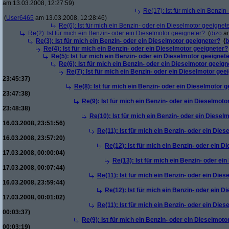
am 13.03.2008, 12:27:59)
Re(17): Ist für mich ein Benzi
(
User6465
am 13.03.2008, 12:28:46)
Re(6): Ist für mich ein Benzin- oder ein Dieselmotor geeignet
Re(2): Ist für mich ein Benzin- oder ein Dieselmotor geeigneter?
(
dizo
am
Re(3): Ist für mich ein Benzin- oder ein Dieselmotor geeigneter?
(
b
Re(4): Ist für mich ein Benzin- oder ein Dieselmotor geeigneter?
Re(5): Ist für mich ein Benzin- oder ein Dieselmotor geeignet
Re(6): Ist für mich ein Benzin- oder ein Dieselmotor geeign
Re(7): Ist für mich ein Benzin- oder ein Dieselmotor gee
23:45:37)
Re(8): Ist für mich ein Benzin- oder ein Dieselmotor 
23:47:38)
Re(9): Ist für mich ein Benzin- oder ein Dieselmoto
23:48:38)
Re(10): Ist für mich ein Benzin- oder ein Diesel
16.03.2008, 23:51:56)
Re(11): Ist für mich ein Benzin- oder ein Die
16.03.2008, 23:57:20)
Re(12): Ist für mich ein Benzin- oder ein 
17.03.2008, 00:00:04)
Re(13): Ist für mich ein Benzin- oder ei
17.03.2008, 00:07:44)
Re(11): Ist für mich ein Benzin- oder ein Die
16.03.2008, 23:59:44)
Re(12): Ist für mich ein Benzin- oder ein 
17.03.2008, 00:01:02)
Re(11): Ist für mich ein Benzin- oder ein Die
00:03:37)
Re(9): Ist für mich ein Benzin- oder ein Dieselmoto
00:03:19)