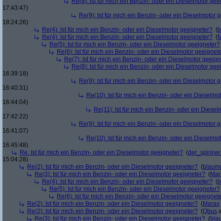
Re(8): Ist für mich ein Benzin- oder ein Dieselmotor gee
17:43:47)
Re(9): Ist für mich ein Benzin- oder ein Dieselmotor 
18:24:26)
Re(4): Ist für mich ein Benzin- oder ein Dieselmotor geeigneter?
(
b
Re(4): Ist für mich ein Benzin- oder ein Dieselmotor geeigneter?
(
M
Re(5): Ist für mich ein Benzin- oder ein Dieselmotor geeigneter?
Re(6): Ist für mich ein Benzin- oder ein Dieselmotor geeignet
Re(7): Ist für mich ein Benzin- oder ein Dieselmotor geeig
Re(8): Ist für mich ein Benzin- oder ein Dieselmotor gee
16:39:18)
Re(9): Ist für mich ein Benzin- oder ein Dieselmotor 
16:40:31)
Re(10): Ist für mich ein Benzin- oder ein Dieselmo
16:44:04)
Re(11): Ist für mich ein Benzin- oder ein Diese
17:42:22)
Re(9): Ist für mich ein Benzin- oder ein Dieselmotor 
16:41:07)
Re(10): Ist für mich ein Benzin- oder ein Dieselmo
16:45:48)
Re: Ist für mich ein Benzin- oder ein Dieselmotor geeigneter?
(
der_spinne
15:04:28)
Re(2): Ist für mich ein Benzin- oder ein Dieselmotor geeigneter?
(
blaum
Re(3): Ist für mich ein Benzin- oder ein Dieselmotor geeigneter?
(
Mar
Re(4): Ist für mich ein Benzin- oder ein Dieselmotor geeigneter?
(
b
Re(5): Ist für mich ein Benzin- oder ein Dieselmotor geeigneter?
Re(6): Ist für mich ein Benzin- oder ein Dieselmotor geeignet
Re(2): Ist für mich ein Benzin- oder ein Dieselmotor geeigneter?
(
Marax
Re(2): Ist für mich ein Benzin- oder ein Dieselmotor geeigneter?
(
Qbus
a
Re(3): Ist für mich ein Benzin- oder ein Dieselmotor geeigneter?
(
bla