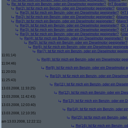
Re: Ist für mich ein Benzin- oder ein Dieselmotor geeigneter?
(
HT Boarder
Re(2): Ist für mich ein Benzin- oder ein Dieselmotor geeigneter?
(
piice
Re(3): Ist für mich ein Benzin- oder ein Dieselmotor geeigneter?
(
HT 
Re(2): Ist für mich ein Benzin- oder ein Dieselmotor geeigneter?
(
blaum
Re(2): Ist für mich ein Benzin- oder ein Dieselmotor geeigneter?
(
Major
Re(3): Ist für mich ein Benzin- oder ein Dieselmotor geeigneter?
(
Dr.
Re(3): Ist für mich ein Benzin- oder ein Dieselmotor geeigneter?
(
HT 
Re(3): Ist für mich ein Benzin- oder ein Dieselmotor geeigneter?
(
Use
Re(4): Ist für mich ein Benzin- oder ein Dieselmotor geeigneter?
(
r
Re(5): Ist für mich ein Benzin- oder ein Dieselmotor geeigneter?
Re(6): Ist für mich ein Benzin- oder ein Dieselmotor geeignet
Re(7): Ist für mich ein Benzin- oder ein Dieselmotor geeig
11:01:14)
Re(8): Ist für mich ein Benzin- oder ein Dieselmotor gee
11:04:46)
Re(9): Ist für mich ein Benzin- oder ein Dieselmotor 
11:20:03)
Re(10): Ist für mich ein Benzin- oder ein Dieselmo
11:25:43)
Re(11): Ist für mich ein Benzin- oder ein Diese
13.03.2008, 11:33:25)
Re(12): Ist für mich ein Benzin- oder ein Di
13.03.2008, 11:42:43)
Re(13): Ist für mich ein Benzin- oder ein
13.03.2008, 12:03:40)
Re(14): Ist für mich ein Benzin- oder e
13.03.2008, 12:10:35)
Re(15): Ist für mich ein Benzin- ode
am 13.03.2008, 12:22:11)
Re(16): Ist für mich ein Benzin- 