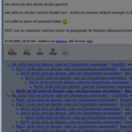
ein minus für den diesel ist das gewicht.
wie sieht es mit den service-kosten aus - kostet ein beziner wirklich weniger in 
ich hoffe es kann mir jemand helfen
EDIT: nur so nebenbei: welcher motor ist geeigneter für frickelei (pflanzenöl bzw
11.03.2008, 15:24 Uhr - Editiert von
blaumo
, alte Version:
hier
Re: Ist für mich ein Benzin- oder ein Dieselmotor geeigneter?
(
bond007
am 
Re(2): Ist für mich ein Benzin- oder ein Dieselmotor geeigneter?
(
blaum
Re(3): Ist für mich ein Benzin- oder ein Dieselmotor geeigneter?
(
bon
Re(4): Ist für mich ein Benzin- oder ein Dieselmotor geeigneter?
(
o
Re(5): Ist für mich ein Benzin- oder ein Dieselmotor geeigneter?
Re(6): Ist für mich ein Benzin- oder ein Dieselmotor geeignet
Re(2): Ist für mich ein Benzin- oder ein Dieselmotor geeigneter?
(
bla
Re: Ist für mich ein Benzin- oder ein Dieselmotor geeigneter?
(
User6465
am
Re(2): Ist für mich ein Benzin- oder ein Dieselmotor geeigneter?
(
FunkF
Re(2): Ist für mich ein Benzin- oder ein Dieselmotor geeigneter?
(
w114/
Re(3): Ist für mich ein Benzin- oder ein Dieselmotor geeigneter?
(
der
Re(3): Ist für mich ein Benzin- oder ein Dieselmotor geeigneter?
(
adh
Re(4): Ist für mich ein Benzin- oder ein Dieselmotor geeigneter?
(
w
Re(3): Ist für mich ein Benzin- oder ein Dieselmotor geeigneter?
(
Use
Re(2): Ist für mich ein Benzin- oder ein Dieselmotor geeigneter?
(
blaum
Re(3): Ist für mich ein Benzin- oder ein Dieselmotor geeigneter?
(
Use