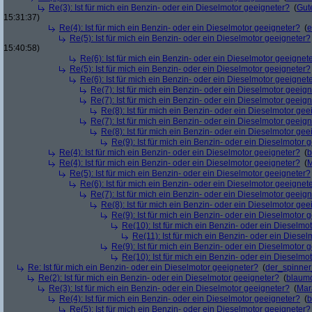
Re(3): Ist für mich ein Benzin- oder ein Dieselmotor geeigneter?
(
Gut
15:31:37)
Re(4): Ist für mich ein Benzin- oder ein Dieselmotor geeigneter?
(
e
Re(5): Ist für mich ein Benzin- oder ein Dieselmotor geeigneter?
15:40:58)
Re(6): Ist für mich ein Benzin- oder ein Dieselmotor geeignet
Re(5): Ist für mich ein Benzin- oder ein Dieselmotor geeigneter?
Re(6): Ist für mich ein Benzin- oder ein Dieselmotor geeignet
Re(7): Ist für mich ein Benzin- oder ein Dieselmotor geeig
Re(7): Ist für mich ein Benzin- oder ein Dieselmotor geeig
Re(8): Ist für mich ein Benzin- oder ein Dieselmotor gee
Re(7): Ist für mich ein Benzin- oder ein Dieselmotor geeig
Re(8): Ist für mich ein Benzin- oder ein Dieselmotor gee
Re(9): Ist für mich ein Benzin- oder ein Dieselmotor 
Re(4): Ist für mich ein Benzin- oder ein Dieselmotor geeigneter?
(
b
Re(4): Ist für mich ein Benzin- oder ein Dieselmotor geeigneter?
(
M
Re(5): Ist für mich ein Benzin- oder ein Dieselmotor geeigneter?
Re(6): Ist für mich ein Benzin- oder ein Dieselmotor geeignet
Re(7): Ist für mich ein Benzin- oder ein Dieselmotor geeig
Re(8): Ist für mich ein Benzin- oder ein Dieselmotor gee
Re(9): Ist für mich ein Benzin- oder ein Dieselmotor 
Re(10): Ist für mich ein Benzin- oder ein Dieselmo
Re(11): Ist für mich ein Benzin- oder ein Diese
Re(9): Ist für mich ein Benzin- oder ein Dieselmotor 
Re(10): Ist für mich ein Benzin- oder ein Dieselmo
Re: Ist für mich ein Benzin- oder ein Dieselmotor geeigneter?
(
der_spinne
Re(2): Ist für mich ein Benzin- oder ein Dieselmotor geeigneter?
(
blaum
Re(3): Ist für mich ein Benzin- oder ein Dieselmotor geeigneter?
(
Mar
Re(4): Ist für mich ein Benzin- oder ein Dieselmotor geeigneter?
(
b
Re(5): Ist für mich ein Benzin- oder ein Dieselmotor geeigneter?