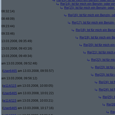
Re(13): Ist für mich ein Benzin- oder ein
Re(14): Ist für mich ein Benzin- oder e
Re(15): Ist für mich ein Benzin- ode
08:32:14)
Re(16): Ist für mich ein Benzin- 
08:48:09)
Re(17): Ist für mich ein Benzi
09:23:44)
Re(18): Ist für mich ein Ben
09:33:46)
Re(19): Ist für mich ein 
13.03.2008, 09:35:49)
Re(20): Ist für mich e
13.03.2008, 09:43:18)
Re(21): Ist für mic
13.03.2008, 09:49:34)
Re(22): Ist für m
am 13.03.2008, 09:52:48)
Re(23): Ist fü
(
User6465
am 13.03.2008, 09:55:57)
Re(23): Ist fü
am 13.03.2008, 09:56:12)
Re(24): Ist
(
w114/115
am 13.03.2008, 10:00:05)
Re(24): Ist
(
User6465
am 13.03.2008, 10:01:22)
Re(25): 
(
w114/115
am 13.03.2008, 10:03:21)
Re(26)
(
User6465
am 13.03.2008, 10:17:16)
Re(