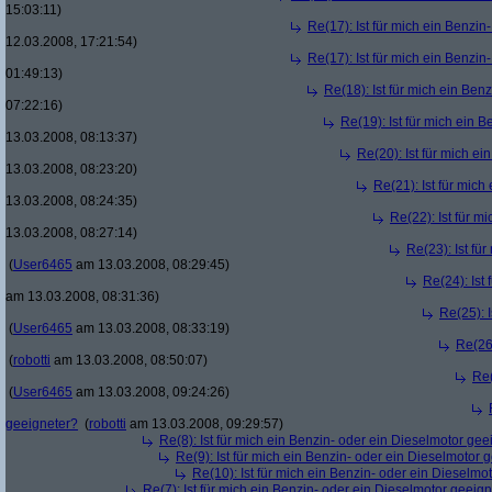
15:03:11)
Re(17): Ist für mich ein Benzi
12.03.2008, 17:21:54)
Re(17): Ist für mich ein Benzi
01:49:13)
Re(18): Ist für mich ein Ben
07:22:16)
Re(19): Ist für mich ein 
13.03.2008, 08:13:37)
Re(20): Ist für mich e
13.03.2008, 08:23:20)
Re(21): Ist für mic
13.03.2008, 08:24:35)
Re(22): Ist für m
13.03.2008, 08:27:14)
Re(23): Ist fü
(
User6465
am 13.03.2008, 08:29:45)
Re(24): Ist
am 13.03.2008, 08:31:36)
Re(25): 
(
User6465
am 13.03.2008, 08:33:19)
Re(26)
(
robotti
am 13.03.2008, 08:50:07)
Re(
(
User6465
am 13.03.2008, 09:24:26)
geeigneter?
(
robotti
am 13.03.2008, 09:29:57)
Re(8): Ist für mich ein Benzin- oder ein Dieselmotor gee
Re(9): Ist für mich ein Benzin- oder ein Dieselmotor 
Re(10): Ist für mich ein Benzin- oder ein Dieselmo
Re(7): Ist für mich ein Benzin- oder ein Dieselmotor geeig