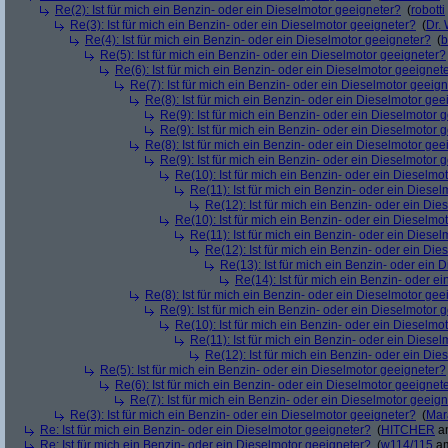
Re(2): Ist für mich ein Benzin- oder ein Dieselmotor geeigneter?
(
robotti
Re(3): Ist für mich ein Benzin- oder ein Dieselmotor geeigneter?
(
Dr.
Re(4): Ist für mich ein Benzin- oder ein Dieselmotor geeigneter?
(
b
Re(5): Ist für mich ein Benzin- oder ein Dieselmotor geeigneter?
Re(6): Ist für mich ein Benzin- oder ein Dieselmotor geeignet
Re(7): Ist für mich ein Benzin- oder ein Dieselmotor geeig
Re(8): Ist für mich ein Benzin- oder ein Dieselmotor gee
Re(9): Ist für mich ein Benzin- oder ein Dieselmotor 
Re(9): Ist für mich ein Benzin- oder ein Dieselmotor 
Re(8): Ist für mich ein Benzin- oder ein Dieselmotor gee
Re(9): Ist für mich ein Benzin- oder ein Dieselmotor 
Re(10): Ist für mich ein Benzin- oder ein Dieselmo
Re(11): Ist für mich ein Benzin- oder ein Diese
Re(12): Ist für mich ein Benzin- oder ein Di
Re(10): Ist für mich ein Benzin- oder ein Dieselmo
Re(11): Ist für mich ein Benzin- oder ein Diese
Re(12): Ist für mich ein Benzin- oder ein Di
Re(13): Ist für mich ein Benzin- oder ein
Re(14): Ist für mich ein Benzin- oder e
Re(8): Ist für mich ein Benzin- oder ein Dieselmotor gee
Re(9): Ist für mich ein Benzin- oder ein Dieselmotor 
Re(10): Ist für mich ein Benzin- oder ein Dieselmo
Re(11): Ist für mich ein Benzin- oder ein Diese
Re(12): Ist für mich ein Benzin- oder ein Di
Re(5): Ist für mich ein Benzin- oder ein Dieselmotor geeigneter?
Re(6): Ist für mich ein Benzin- oder ein Dieselmotor geeignet
Re(7): Ist für mich ein Benzin- oder ein Dieselmotor geeig
Re(3): Ist für mich ein Benzin- oder ein Dieselmotor geeigneter?
(
Mar
Re: Ist für mich ein Benzin- oder ein Dieselmotor geeigneter?
(
HITCHER
am
Re: Ist für mich ein Benzin- oder ein Dieselmotor geeigneter?
(
w114/115
am