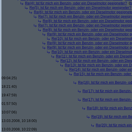
Re(4): Ist für mich ein Benzin- oder ein Dieselmotor geeigneter?
(
b
Re(5): Ist für mich ein Benzin- oder ein Dieselmotor geeigneter?
Re(6): Ist für mich ein Benzin- oder ein Dieselmotor geeignet
Re(7): Ist für mich ein Benzin- oder ein Dieselmotor geeig
Re(8): Ist für mich ein Benzin- oder ein Dieselmotor gee
Re(7): Ist für mich ein Benzin- oder ein Dieselmotor geeig
Re(8): Ist für mich ein Benzin- oder ein Dieselmotor gee
Re(9): Ist für mich ein Benzin- oder ein Dieselmotor 
Re(10): Ist für mich ein Benzin- oder ein Dieselmo
Re(9): Ist für mich ein Benzin- oder ein Dieselmotor 
Re(9): Ist für mich ein Benzin- oder ein Dieselmotor 
Re(10): Ist für mich ein Benzin- oder ein Dieselmo
Re(11): Ist für mich ein Benzin- oder ein Diese
Re(12): Ist für mich ein Benzin- oder ein Di
Re(13): Ist für mich ein Benzin- oder ein
Re(14): Ist für mich ein Benzin- oder e
Re(15): Ist für mich ein Benzin- ode
09:04:25)
Re(16): Ist für mich ein Benzin- 
18:21:40)
Re(17): Ist für mich ein Benzi
19:47:59)
Re(17): Ist für mich ein Benzi
01:57:50)
Re(18): Ist für mich ein Ben
10:07:06)
Re(19): Ist für mich ein 
13.03.2008, 10:18:00)
Re(20): Ist für mich e
13.03.2008, 10:22:09)