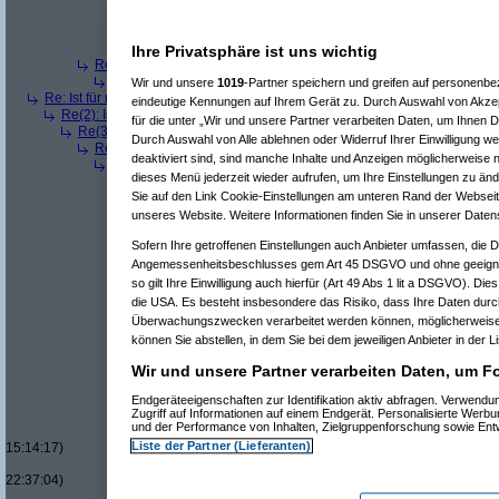
Re(7): Ist für mich ein Benzin- oder ein Dieselmotor geeig
Re(6): Ist für mich ein Benzin- oder ein Dieselmotor geeignet
Re(7): Ist für mich ein Benzin- oder ein Dieselmotor geeig
Ihre Privatsphäre ist uns wichtig
Re(4): Ist für mich ein Benzin- oder ein Dieselmotor geeigneter?
(
a
Re(5): Ist für mich ein Benzin- oder ein Dieselmotor geeigneter?
Wir und unsere
1019
-Partner speichern und greifen auf personenb
Re: Ist für mich ein Benzin- oder ein Dieselmotor geeigneter?
(
Superfast
am
eindeutige Kennungen auf Ihrem Gerät zu. Durch Auswahl von Akzep
Re(2): Ist für mich ein Benzin- oder ein Dieselmotor geeigneter?
(
dizo
am
für die unter „Wir und unsere Partner verarbeiten Daten, um Ihnen D
Re(3): Ist für mich ein Benzin- oder ein Dieselmotor geeigneter?
(
Use
Durch Auswahl von Alle ablehnen oder Widerruf Ihrer Einwilligung w
Re(4): Ist für mich ein Benzin- oder ein Dieselmotor geeigneter?
(
d
deaktiviert sind, sind manche Inhalte und Anzeigen möglicherweise n
Re(5): Ist für mich ein Benzin- oder ein Dieselmotor geeigneter?
dieses Menü jederzeit wieder aufrufen, um Ihre Einstellungen zu änd
Re(6): Ist für mich ein Benzin- oder ein Dieselmotor geeignet
Sie auf den Link Cookie-Einstellungen am unteren Rand der Webseite 
Re(7): Ist für mich ein Benzin- oder ein Dieselmotor geeig
Re(8): Ist für mich ein Benzin- oder ein Dieselmotor gee
unseres Website. Weitere Informationen finden Sie in unserer Daten
Re(9): Ist für mich ein Benzin- oder ein Dieselmotor 
Sofern Ihre getroffenen Einstellungen auch Anbieter umfassen, die Da
Re(10): Ist für mich ein Benzin- oder ein Dieselmo
Angemessenheitsbeschlusses gem Art 45 DSGVO und ohne geeigne
Re(11): Ist für mich ein Benzin- oder ein Diese
Re(11): Ist für mich ein Benzin- oder ein Diese
so gilt Ihre Einwilligung auch hierfür (Art 49 Abs 1 lit a DSGVO). Die
Re(7): Ist für mich ein Benzin- oder ein Dieselmotor geeig
die USA. Es besteht insbesondere das Risiko, dass Ihre Daten durc
Re(7): Ist für mich ein Benzin- oder ein Dieselmotor geeig
Überwachungszwecken verarbeitet werden können, möglicherweise 
Re(8): Ist für mich ein Benzin- oder ein Dieselmotor gee
können Sie abstellen, in dem Sie bei dem jeweiligen Anbieter in der L
Re(9): Ist für mich ein Benzin- oder ein Dieselmotor 
Re(10): Ist für mich ein Benzin- oder ein Dieselmo
Wir und unsere Partner verarbeiten Daten, um Fo
Re(11): Ist für mich ein Benzin- oder ein Diese
Re(12): Ist für mich ein Benzin- oder ein Di
Endgeräteeigenschaften zur Identifikation aktiv abfragen. Verwend
Zugriff auf Informationen auf einem Endgerät. Personalisierte Werb
Re(13): Ist für mich ein Benzin- oder ein
und der Performance von Inhalten, Zielgruppenforschung sowie En
Re(14): Ist für mich ein Benzin- oder e
Liste der Partner (Lieferanten)
15:14:17)
Re(15): Ist für mich ein Benzin- ode
22:37:04)
Re(16): Ist für mich ein Benzin- 