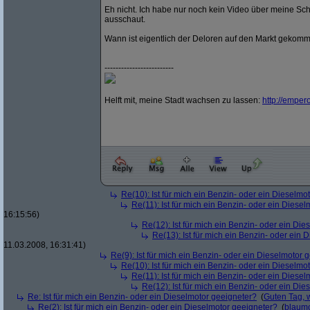
Eh nicht. Ich habe nur noch kein Video über meine Sc
ausschaut.
Wann ist eigentlich der Deloren auf den Markt gekom
-------------------------
Helft mit, meine Stadt wachsen zu lassen:
http:/
/
empero
Re(10): Ist für mich ein Benzin- oder ein Dieselmo
Re(11): Ist für mich ein Benzin- oder ein Diese
16:15:56)
Re(12): Ist für mich ein Benzin- oder ein Di
Re(13): Ist für mich ein Benzin- oder ein
11.03.2008, 16:31:41)
Re(9): Ist für mich ein Benzin- oder ein Dieselmotor 
Re(10): Ist für mich ein Benzin- oder ein Dieselmo
Re(11): Ist für mich ein Benzin- oder ein Diese
Re(12): Ist für mich ein Benzin- oder ein Di
Re: Ist für mich ein Benzin- oder ein Dieselmotor geeigneter?
(
Guten Tag, 
Re(2): Ist für mich ein Benzin- oder ein Dieselmotor geeigneter?
(
blaum