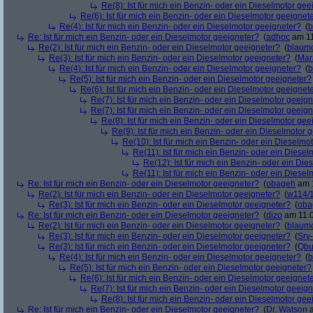
Re(8): Ist für mich ein Benzin- oder ein Dieselmotor gee
Re(6): Ist für mich ein Benzin- oder ein Dieselmotor geeignet
Re(4): Ist für mich ein Benzin- oder ein Dieselmotor geeigneter?
(
b
Re: Ist für mich ein Benzin- oder ein Dieselmotor geeigneter?
(
adhoc
am 11
Re(2): Ist für mich ein Benzin- oder ein Dieselmotor geeigneter?
(
blaum
Re(3): Ist für mich ein Benzin- oder ein Dieselmotor geeigneter?
(
Mar
Re(4): Ist für mich ein Benzin- oder ein Dieselmotor geeigneter?
(
b
Re(5): Ist für mich ein Benzin- oder ein Dieselmotor geeigneter?
Re(6): Ist für mich ein Benzin- oder ein Dieselmotor geeignet
Re(7): Ist für mich ein Benzin- oder ein Dieselmotor geeig
Re(7): Ist für mich ein Benzin- oder ein Dieselmotor geeig
Re(8): Ist für mich ein Benzin- oder ein Dieselmotor gee
Re(9): Ist für mich ein Benzin- oder ein Dieselmotor 
Re(10): Ist für mich ein Benzin- oder ein Dieselmo
Re(11): Ist für mich ein Benzin- oder ein Diese
Re(12): Ist für mich ein Benzin- oder ein Di
Re(11): Ist für mich ein Benzin- oder ein Diese
Re: Ist für mich ein Benzin- oder ein Dieselmotor geeigneter?
(
obageh
am 1
Re(2): Ist für mich ein Benzin- oder ein Dieselmotor geeigneter?
(
w114/
Re(3): Ist für mich ein Benzin- oder ein Dieselmotor geeigneter?
(
oba
Re: Ist für mich ein Benzin- oder ein Dieselmotor geeigneter?
(
dizo
am 11.0
Re(2): Ist für mich ein Benzin- oder ein Dieselmotor geeigneter?
(
blaum
Re(3): Ist für mich ein Benzin- oder ein Dieselmotor geeigneter?
(
Srv
Re(3): Ist für mich ein Benzin- oder ein Dieselmotor geeigneter?
(
Qbu
Re(4): Ist für mich ein Benzin- oder ein Dieselmotor geeigneter?
(
b
Re(5): Ist für mich ein Benzin- oder ein Dieselmotor geeigneter?
Re(6): Ist für mich ein Benzin- oder ein Dieselmotor geeignet
Re(7): Ist für mich ein Benzin- oder ein Dieselmotor geeig
Re(8): Ist für mich ein Benzin- oder ein Dieselmotor gee
Re: Ist für mich ein Benzin- oder ein Dieselmotor geeigneter?
(
Dr. Watson
a