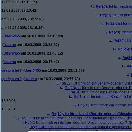
13.03.2008, 15:13:05)
Re(20): Ist für mich 
16.03.2008, 23:10:42)
Re(21): Ist für mic
am 16.03.2008, 23:15:18)
Re(22): Ist für 
am 16.03.2008, 23:16:32)
Re(23): Ist f
(
User6465
am 16.03.2008, 23:18:48)
Re(24): Ist
(
blaumo
am 16.03.2008, 23:38:52)
Re(25): 
(
User6465
am 16.03.2008, 23:43:12)
Re(26
(
blaumo
am 16.03.2008, 23:47:49)
Re(
geeigneter?
(
User6465
am 16.03.2008, 23:51:06)
geeigneter?
(
blaumo
am 16.03.2008, 23:55:48)
Re(12): Ist für mich ein Benzin- oder ein Di
Re(13): Ist für mich ein Benzin- oder ein
Re(14): Ist für mich ein Benzin- oder e
Re(15): Ist für mich ein Benzin- ode
18:36:08)
Re(16): Ist für mich ein Benzin- 
18:37:51)
Re(10): Ist für mich ein Benzin- oder ein Diesel
Re(3): Ist für mich ein Benzin- oder ein Dieselmotor geeigneter?
(
Qbu
Re(4): Ist für mich ein Benzin- oder ein Dieselmotor geeigneter?
(
b
Re(5): Ist für mich ein Benzin- oder ein Dieselmotor geeigneter?
Re(6): Ist für mich ein Benzin- oder ein Dieselmotor geeignet