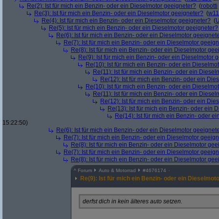
Re(2): Ist für mich ein Benzin- oder ein Dieselmotor geeigneter?
(
robotti
Re(3): Ist für mich ein Benzin- oder ein Dieselmotor geeigneter?
(
w11
Re(4): Ist für mich ein Benzin- oder ein Dieselmotor geeigneter?
(
U
Re(5): Ist für mich ein Benzin- oder ein Dieselmotor geeigneter?
Re(6): Ist für mich ein Benzin- oder ein Dieselmotor geeignet
Re(7): Ist für mich ein Benzin- oder ein Dieselmotor geeig
Re(8): Ist für mich ein Benzin- oder ein Dieselmotor gee
Re(9): Ist für mich ein Benzin- oder ein Dieselmotor 
Re(10): Ist für mich ein Benzin- oder ein Dieselmo
Re(11): Ist für mich ein Benzin- oder ein Diese
Re(12): Ist für mich ein Benzin- oder ein Di
Re(10): Ist für mich ein Benzin- oder ein Dieselmo
Re(11): Ist für mich ein Benzin- oder ein Diese
Re(12): Ist für mich ein Benzin- oder ein Di
Re(13): Ist für mich ein Benzin- oder ein
Re(14): Ist für mich ein Benzin- oder e
15:22:50)
Re(6): Ist für mich ein Benzin- oder ein Dieselmotor geeignet
Re(7): Ist für mich ein Benzin- oder ein Dieselmotor geeig
Re(8): Ist für mich ein Benzin- oder ein Dieselmotor gee
Re(7): Ist für mich ein Benzin- oder ein Dieselmotor geeig
Re(8): Ist für mich ein Benzin- oder ein Dieselmotor gee
^
Forum
Auto & Motorrad
#
4676174
Re(9): Ist für mich ein Benzin- oder ein Dieselmot
derfst dich in kein älteres auto setzen.