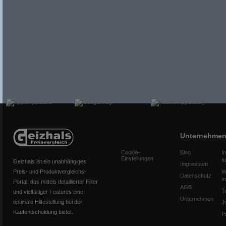
Unternehme
Cookie-
Blog
I
Einstellungen
f
Geizhals ist ein unabhängiges
Impressum
Preis- und Produktvergleichs-
W
Datenschutz
s
Portal, das mittels detaillierter Filter
AGB
T
und vielfältiger Features eine
Unternehmen
optimale Hilfestellung bei der
J
Kaufentscheidung bietet.
P