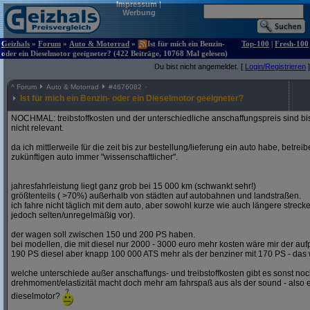
Impressum
|
Werbung
Geizhals
»
Forum
»
Auto & Motorrad
»
Ist für mich ein Benzin-
Top-100
|
Fresh-100
oder ein Dieselmotor geeigneter? (422 Beiträge, 10768 Mal gelesen)
Du bist nicht angemeldet. [
Login/Registrieren
]
^
Forum
Auto & Motorrad
#
4676082
Ist für mich ein Benzin- oder ein Dieselmotor geeigneter?
NOCHMAL: treibstoffkosten und der unterschiedliche anschaffungspreis sind bi
nicht relevant.
da ich mittlerweile für die zeit bis zur bestellung/lieferung ein auto habe, betre
zukünftigen auto immer "wissenschaftlicher".
jahresfahrleistung liegt ganz grob bei 15 000 km (schwankt sehr!)
größtenteils ( >70%) außerhalb von städten auf autobahnen und landstraßen.
ich fahre nicht täglich mit dem auto, aber sowohl kurze wie auch längere stre
jedoch selten/unregelmäßig vor).
der wagen soll zwischen 150 und 200 PS haben.
bei modellen, die mit diesel nur 2000 - 3000 euro mehr kosten wäre mir der aufp
190 PS diesel aber knapp 100 000 ATS mehr als der benziner mit 170 PS - das w
welche unterschiede außer anschaffungs- und treibstoffkosten gibt es sonst noch
drehmoment/elastizität macht doch mehr am fahrspaß aus als der sound - also e
dieselmotor?