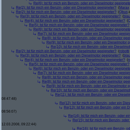
Re(6): Ist für mich ein Benzin- oder ein Dieselmotor geeignet
Re(2): Ist für mich ein Benzin- oder ein Dieselmotor geeigneter?
(
Marax
Re(2): Ist für mich ein Benzin- oder ein Dieselmotor geeigneter?
(
Qbus
a
Re(3): Ist für mich ein Benzin- oder ein Dieselmotor geeigneter?
(
bla
Re(4): Ist für mich ein Benzin- oder ein Dieselmotor geeigneter?
(
Re(5): Ist für mich ein Benzin- oder ein Dieselmotor geeigneter?
Re(6): Ist für mich ein Benzin- oder ein Dieselmotor geeignet
Re(7): Ist für mich ein Benzin- oder ein Dieselmotor geeig
Re(8): Ist für mich ein Benzin- oder ein Dieselmotor gee
Re(9): Ist für mich ein Benzin- oder ein Dieselmotor 
Re(10): Ist für mich ein Benzin- oder ein Dieselmo
Re(2): Ist für mich ein Benzin- oder ein Dieselmotor geeigneter?
(
robotti
Re(3): Ist für mich ein Benzin- oder ein Dieselmotor geeigneter?
(
bla
Re(4): Ist für mich ein Benzin- oder ein Dieselmotor geeigneter?
(
r
Re(5): Ist für mich ein Benzin- oder ein Dieselmotor geeigneter?
Re(6): Ist für mich ein Benzin- oder ein Dieselmotor geeignet
Re(7): Ist für mich ein Benzin- oder ein Dieselmotor geeig
Re(8): Ist für mich ein Benzin- oder ein Dieselmotor gee
Re(8): Ist für mich ein Benzin- oder ein Dieselmotor gee
Re(9): Ist für mich ein Benzin- oder ein Dieselmotor 
Re(10): Ist für mich ein Benzin- oder ein Dieselmo
Re(11): Ist für mich ein Benzin- oder ein Diese
08:47:48)
Re(12): Ist für mich ein Benzin- oder ein Di
Re(13): Ist für mich ein Benzin- oder ein
08:56:07)
Re(14): Ist für mich ein Benzin- oder e
Re(15): Ist für mich ein Benzin- ode
12.03.2008, 09:22:44)
Re(16): Ist für mich ein Benzin- 