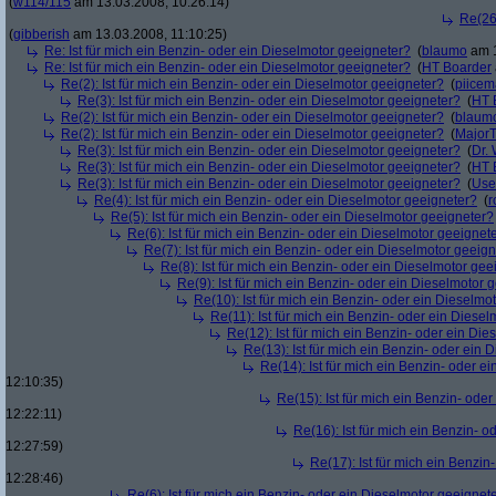
(
w114/115
am 13.03.2008, 10:26:14)
Re(26)
(
gibberish
am 13.03.2008, 11:10:25)
Re: Ist für mich ein Benzin- oder ein Dieselmotor geeigneter?
(
blaumo
am 1
Re: Ist für mich ein Benzin- oder ein Dieselmotor geeigneter?
(
HT Boarder
Re(2): Ist für mich ein Benzin- oder ein Dieselmotor geeigneter?
(
piice
Re(3): Ist für mich ein Benzin- oder ein Dieselmotor geeigneter?
(
HT 
Re(2): Ist für mich ein Benzin- oder ein Dieselmotor geeigneter?
(
blaum
Re(2): Ist für mich ein Benzin- oder ein Dieselmotor geeigneter?
(
Major
Re(3): Ist für mich ein Benzin- oder ein Dieselmotor geeigneter?
(
Dr.
Re(3): Ist für mich ein Benzin- oder ein Dieselmotor geeigneter?
(
HT 
Re(3): Ist für mich ein Benzin- oder ein Dieselmotor geeigneter?
(
Use
Re(4): Ist für mich ein Benzin- oder ein Dieselmotor geeigneter?
(
r
Re(5): Ist für mich ein Benzin- oder ein Dieselmotor geeigneter?
Re(6): Ist für mich ein Benzin- oder ein Dieselmotor geeignet
Re(7): Ist für mich ein Benzin- oder ein Dieselmotor geeig
Re(8): Ist für mich ein Benzin- oder ein Dieselmotor gee
Re(9): Ist für mich ein Benzin- oder ein Dieselmotor 
Re(10): Ist für mich ein Benzin- oder ein Dieselmo
Re(11): Ist für mich ein Benzin- oder ein Diese
Re(12): Ist für mich ein Benzin- oder ein Di
Re(13): Ist für mich ein Benzin- oder ein
Re(14): Ist für mich ein Benzin- oder e
12:10:35)
Re(15): Ist für mich ein Benzin- ode
12:22:11)
Re(16): Ist für mich ein Benzin- 
12:27:59)
Re(17): Ist für mich ein Benzi
12:28:46)
Re(6): Ist für mich ein Benzin- oder ein Dieselmotor geeignet