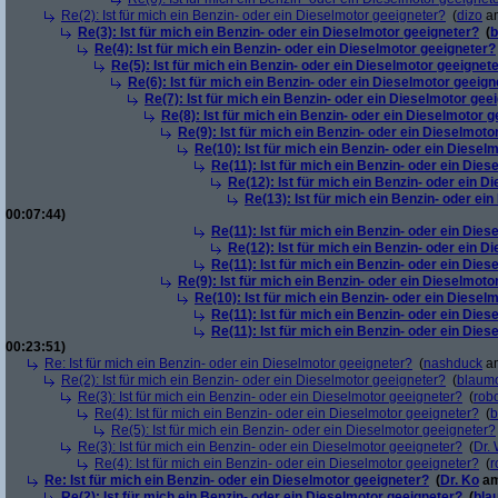
Re(2): Ist für mich ein Benzin- oder ein Dieselmotor geeigneter?
(
dizo
am
Re(3): Ist für mich ein Benzin- oder ein Dieselmotor geeigneter?
(
b
Re(4): Ist für mich ein Benzin- oder ein Dieselmotor geeigneter?
Re(5): Ist für mich ein Benzin- oder ein Dieselmotor geeignet
Re(6): Ist für mich ein Benzin- oder ein Dieselmotor geeign
Re(7): Ist für mich ein Benzin- oder ein Dieselmotor gee
Re(8): Ist für mich ein Benzin- oder ein Dieselmotor 
Re(9): Ist für mich ein Benzin- oder ein Dieselmoto
Re(10): Ist für mich ein Benzin- oder ein Diesel
Re(11): Ist für mich ein Benzin- oder ein Die
Re(12): Ist für mich ein Benzin- oder ein 
Re(13): Ist für mich ein Benzin- oder ei
00:07:44)
Re(11): Ist für mich ein Benzin- oder ein Die
Re(12): Ist für mich ein Benzin- oder ein 
Re(11): Ist für mich ein Benzin- oder ein Die
Re(9): Ist für mich ein Benzin- oder ein Dieselmoto
Re(10): Ist für mich ein Benzin- oder ein Diesel
Re(11): Ist für mich ein Benzin- oder ein Die
Re(11): Ist für mich ein Benzin- oder ein Die
00:23:51)
Re: Ist für mich ein Benzin- oder ein Dieselmotor geeigneter?
(
nashduck
am
Re(2): Ist für mich ein Benzin- oder ein Dieselmotor geeigneter?
(
blaum
Re(3): Ist für mich ein Benzin- oder ein Dieselmotor geeigneter?
(
robo
Re(4): Ist für mich ein Benzin- oder ein Dieselmotor geeigneter?
(
b
Re(5): Ist für mich ein Benzin- oder ein Dieselmotor geeigneter?
Re(3): Ist für mich ein Benzin- oder ein Dieselmotor geeigneter?
(
Dr.
Re(4): Ist für mich ein Benzin- oder ein Dieselmotor geeigneter?
(
r
Re: Ist für mich ein Benzin- oder ein Dieselmotor geeigneter?
(
Dr. Ko
am
Re(2): Ist für mich ein Benzin- oder ein Dieselmotor geeigneter?
(
bla