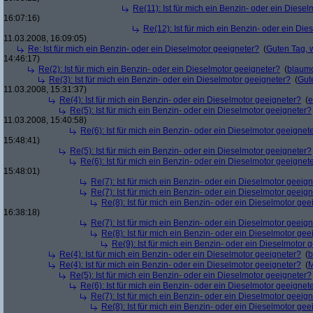
Re(11): Ist für mich ein Benzin- oder ein Diese
16:07:16)
Re(12): Ist für mich ein Benzin- oder ein Di
11.03.2008, 16:09:05)
Re: Ist für mich ein Benzin- oder ein Dieselmotor geeigneter?
(
Guten Tag, 
14:46:17)
Re(2): Ist für mich ein Benzin- oder ein Dieselmotor geeigneter?
(
blaum
Re(3): Ist für mich ein Benzin- oder ein Dieselmotor geeigneter?
(
Gut
11.03.2008, 15:31:37)
Re(4): Ist für mich ein Benzin- oder ein Dieselmotor geeigneter?
(
e
Re(5): Ist für mich ein Benzin- oder ein Dieselmotor geeigneter?
11.03.2008, 15:40:58)
Re(6): Ist für mich ein Benzin- oder ein Dieselmotor geeignet
15:48:41)
Re(5): Ist für mich ein Benzin- oder ein Dieselmotor geeigneter?
Re(6): Ist für mich ein Benzin- oder ein Dieselmotor geeignet
15:48:01)
Re(7): Ist für mich ein Benzin- oder ein Dieselmotor geeig
Re(7): Ist für mich ein Benzin- oder ein Dieselmotor geeig
Re(8): Ist für mich ein Benzin- oder ein Dieselmotor gee
16:38:18)
Re(7): Ist für mich ein Benzin- oder ein Dieselmotor geeig
Re(8): Ist für mich ein Benzin- oder ein Dieselmotor gee
Re(9): Ist für mich ein Benzin- oder ein Dieselmotor 
Re(4): Ist für mich ein Benzin- oder ein Dieselmotor geeigneter?
(
b
Re(4): Ist für mich ein Benzin- oder ein Dieselmotor geeigneter?
(
M
Re(5): Ist für mich ein Benzin- oder ein Dieselmotor geeigneter?
Re(6): Ist für mich ein Benzin- oder ein Dieselmotor geeignet
Re(7): Ist für mich ein Benzin- oder ein Dieselmotor geeig
Re(8): Ist für mich ein Benzin- oder ein Dieselmotor gee