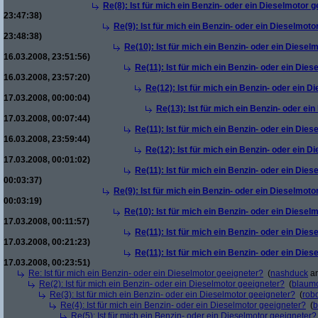
Re(8): Ist für mich ein Benzin- oder ein Dieselmotor 
23:47:38)
Re(9): Ist für mich ein Benzin- oder ein Dieselmoto
23:48:38)
Re(10): Ist für mich ein Benzin- oder ein Diesel
16.03.2008, 23:51:56)
Re(11): Ist für mich ein Benzin- oder ein Die
16.03.2008, 23:57:20)
Re(12): Ist für mich ein Benzin- oder ein 
17.03.2008, 00:00:04)
Re(13): Ist für mich ein Benzin- oder ei
17.03.2008, 00:07:44)
Re(11): Ist für mich ein Benzin- oder ein Die
16.03.2008, 23:59:44)
Re(12): Ist für mich ein Benzin- oder ein 
17.03.2008, 00:01:02)
Re(11): Ist für mich ein Benzin- oder ein Die
00:03:37)
Re(9): Ist für mich ein Benzin- oder ein Dieselmoto
00:03:19)
Re(10): Ist für mich ein Benzin- oder ein Diesel
17.03.2008, 00:11:57)
Re(11): Ist für mich ein Benzin- oder ein Die
17.03.2008, 00:21:23)
Re(11): Ist für mich ein Benzin- oder ein Die
17.03.2008, 00:23:51)
Re: Ist für mich ein Benzin- oder ein Dieselmotor geeigneter?
(
nashduck
am
Re(2): Ist für mich ein Benzin- oder ein Dieselmotor geeigneter?
(
blaum
Re(3): Ist für mich ein Benzin- oder ein Dieselmotor geeigneter?
(
robo
Re(4): Ist für mich ein Benzin- oder ein Dieselmotor geeigneter?
(
b
Re(5): Ist für mich ein Benzin- oder ein Dieselmotor geeigneter?