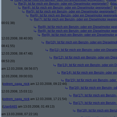
Re(3): Ist für mich ein Benzin- oder ein Dieselmotor geeigneter?
(
bla
Re(4): Ist für mich ein Benzin- oder ein Dieselmotor geeigneter?
(
r
Re(5): Ist für mich ein Benzin- oder ein Dieselmotor geeigneter?
Re(6): Ist für mich ein Benzin- oder ein Dieselmotor geeignet
Re(7): Ist für mich ein Benzin- oder ein Dieselmotor geeig
00:01:38)
Re(8): Ist für mich ein Benzin- oder ein Dieselmotor gee
Re(8): Ist für mich ein Benzin- oder ein Dieselmotor gee
Re(9): Ist für mich ein Benzin- oder ein Dieselmotor 
12.03.2008, 08:40:00)
Re(10): Ist für mich ein Benzin- oder ein Dieselmo
08:41:55)
Re(11): Ist für mich ein Benzin- oder ein Diese
12.03.2008, 08:47:48)
Re(12): Ist für mich ein Benzin- oder ein Di
08:53:20)
Re(13): Ist für mich ein Benzin- oder ein
am 12.03.2008, 08:56:07)
Re(14): Ist für mich ein Benzin- oder e
12.03.2008, 09:00:03)
Re(15): Ist für mich ein Benzin- ode
(
extrem_oaga_nick
am 12.03.2008, 09:22:44)
Re(16): Ist für mich ein Benzin- 
12.03.2008, 15:03:11)
Re(17): Ist für mich ein Benzi
(
extrem_oaga_nick
am 12.03.2008, 17:21:54)
Re(17): Ist für mich ein Benzi
(
User6465
am 13.03.2008, 01:49:13)
Re(18): Ist für mich ein Ben
am 13.03.2008, 07:22:16)