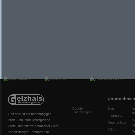
Unternehme
Cookie-
Blog
I
Einstellungen
f
Geizhals ist ein unabhängiges
Impressum
Preis- und Produktvergleichs-
W
Datenschutz
s
Portal, das mittels detaillierter Filter
AGB
T
und vielfältiger Features eine