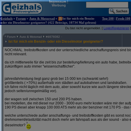
Impressum
|
Werbung
Geizhals
»
Forum
»
Auto & Motorrad
»
Ist für mich ein Benzin-
Top-100
|
Fresh-100
oder ein Dieselmotor geeigneter? (422 Beiträge, 10734 Mal gelesen)
Du bist nicht angemeldet. [
Login/Registrieren
]
^
Forum
Auto & Motorrad
#
4676082
Ist für mich ein Benzin- oder ein Dieselmotor geeigneter?
NOCHMAL: treibstoffkosten und der unterschiedliche anschaffungspreis sind bi
nicht relevant.
da ich mittlerweile für die zeit bis zur bestellung/lieferung ein auto habe, betre
zukünftigen auto immer "wissenschaftlicher".
jahresfahrleistung liegt ganz grob bei 15 000 km (schwankt sehr!)
größtenteils ( >70%) außerhalb von städten auf autobahnen und landstraßen.
ich fahre nicht täglich mit dem auto, aber sowohl kurze wie auch längere stre
jedoch selten/unregelmäßig vor).
der wagen soll zwischen 150 und 200 PS haben.
bei modellen, die mit diesel nur 2000 - 3000 euro mehr kosten wäre mir der aufp
190 PS diesel aber knapp 100 000 ATS mehr als der benziner mit 170 PS - das w
welche unterschiede außer anschaffungs- und treibstoffkosten gibt es sonst noch
drehmoment/elastizität macht doch mehr am fahrspaß aus als der sound - also e
dieselmotor?