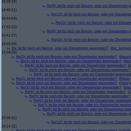
16:39:18)
Re(9): Ist für mich ein Benzin- oder ein Dieselmotor 
16:40:31)
Re(10): Ist für mich ein Benzin- oder ein Dieselmo
16:44:04)
Re(11): Ist für mich ein Benzin- oder ein Diese
17:42:22)
Re(9): Ist für mich ein Benzin- oder ein Dieselmotor 
16:41:07)
Re(10): Ist für mich ein Benzin- oder ein Dieselmo
16:45:48)
Re: Ist für mich ein Benzin- oder ein Dieselmotor geeigneter?
(
der_spinne
15:04:28)
Re(2): Ist für mich ein Benzin- oder ein Dieselmotor geeigneter?
(
blaum
Re(3): Ist für mich ein Benzin- oder ein Dieselmotor geeigneter?
(
Mar
Re(4): Ist für mich ein Benzin- oder ein Dieselmotor geeigneter?
(
b
Re(5): Ist für mich ein Benzin- oder ein Dieselmotor geeigneter?
Re(6): Ist für mich ein Benzin- oder ein Dieselmotor geeignet
Re(2): Ist für mich ein Benzin- oder ein Dieselmotor geeigneter?
(
Marax
Re(2): Ist für mich ein Benzin- oder ein Dieselmotor geeigneter?
(
Qbus
a
Re(3): Ist für mich ein Benzin- oder ein Dieselmotor geeigneter?
(
bla
Re(4): Ist für mich ein Benzin- oder ein Dieselmotor geeigneter?
(
Re(5): Ist für mich ein Benzin- oder ein Dieselmotor geeigneter?
Re(6): Ist für mich ein Benzin- oder ein Dieselmotor geeignet
Re(7): Ist für mich ein Benzin- oder ein Dieselmotor geeig
Re(8): Ist für mich ein Benzin- oder ein Dieselmotor gee
Re(9): Ist für mich ein Benzin- oder ein Dieselmotor 
20:09:32)
Re(10): Ist für mich ein Benzin- oder ein Dieselmo
20:14:31)
Re(2): Ist für mich ein Benzin- oder ein Dieselmotor geeigneter?
(
robotti