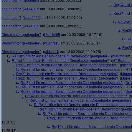
geeigneter?
(
gibberish
am 13.03.2008, 09:56:12)
Re(24): Ist
geeigneter?
(
w114/115
am 13.03.2008, 10:00:05)
Re(24): Ist
geeigneter?
(
User6465
am 13.03.2008, 10:01:22)
Re(25): 
geeigneter?
(
w114/115
am 13.03.2008, 10:03:21)
Re(26)
Dieselmotor geeigneter?
(
User6465
am 13.03.2008, 10:17:16)
Re(
Dieselmotor geeigneter?
(
w114/115
am 13.03.2008, 10:26:14)
Re(26)
Dieselmotor geeigneter?
(
gibberish
am 13.03.2008, 11:10:25)
Re: Ist für mich ein Benzin- oder ein Dieselmotor geeigneter?
(
blaumo
am 1
Re: Ist für mich ein Benzin- oder ein Dieselmotor geeigneter?
(
HT Boarder
Re(2): Ist für mich ein Benzin- oder ein Dieselmotor geeigneter?
(
piice
Re(3): Ist für mich ein Benzin- oder ein Dieselmotor geeigneter?
(
HT 
Re(2): Ist für mich ein Benzin- oder ein Dieselmotor geeigneter?
(
blaum
Re(2): Ist für mich ein Benzin- oder ein Dieselmotor geeigneter?
(
Major
Re(3): Ist für mich ein Benzin- oder ein Dieselmotor geeigneter?
(
Dr.
Re(3): Ist für mich ein Benzin- oder ein Dieselmotor geeigneter?
(
HT 
Re(3): Ist für mich ein Benzin- oder ein Dieselmotor geeigneter?
(
Use
Re(4): Ist für mich ein Benzin- oder ein Dieselmotor geeigneter?
(
r
Re(5): Ist für mich ein Benzin- oder ein Dieselmotor geeigneter?
Re(6): Ist für mich ein Benzin- oder ein Dieselmotor geeignet
Re(7): Ist für mich ein Benzin- oder ein Dieselmotor geeig
Re(8): Ist für mich ein Benzin- oder ein Dieselmotor gee
Re(9): Ist für mich ein Benzin- oder ein Dieselmotor 
11:20:03)
Re(10): Ist für mich ein Benzin- oder ein Dieselmo
11:25:43)