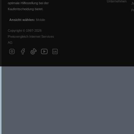
Unternehmen
optimale Hilfestellung bei der
J
Kaufentscheidung bietet.
P
Ansicht wählen:
Mobile
Copyright © 1997-2026
Preisvergleich Internet Services
AG