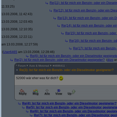
Re(11): Ist für mich ein Benzin- oder ein Diese
11:33:25)
Re(12): Ist für mich ein Benzin- oder ein Di
13.03.2008, 11:42:43)
Re(13): Ist für mich ein Benzin- oder ein
13.03.2008, 12:03:40)
Re(14): Ist für mich ein Benzin- oder e
13.03.2008, 12:10:35)
Re(15): Ist für mich ein Benzin- ode
13.03.2008, 12:22:11)
Re(16): Ist für mich ein Benzin- 
am 13.03.2008, 12:27:59)
Re(17): Ist für mich ein Benzi
(
User6465
am 13.03.2008, 12:28:46)
Re(6): Ist für mich ein Benzin- oder ein Dieselmotor geeignet
Re(2): Ist für mich ein Benzin- oder ein Dieselmotor geeigneter?
(
dizo
am
^
Forum
Auto & Motorrad
#
4686411
Re(3): Ist für mich ein Benzin- oder ein Dieselmotor geeigneter?
S2000 wär eher was für dich?
Re(4): Ist für mich ein Benzin- oder ein Dieselmotor geeigneter?
Re(5): Ist für mich ein Benzin- oder ein Dieselmotor geeignet
Re(6): Ist für mich ein Benzin- oder ein Dieselmotor geeign
Re(7): Ist für mich ein Benzin- oder ein Dieselmotor gee