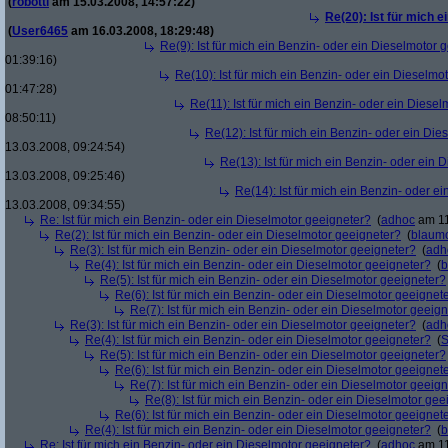
(
robotti
am 15.03.2008, 14:57:22)
Re(20): Ist für mich 
(
User6465
am 16.03.2008, 18:29:48)
Re(9): Ist für mich ein Benzin- oder ein Dieselmotor 
01:39:16)
Re(10): Ist für mich ein Benzin- oder ein Dieselmo
01:47:28)
Re(11): Ist für mich ein Benzin- oder ein Diese
08:50:11)
Re(12): Ist für mich ein Benzin- oder ein Di
13.03.2008, 09:24:54)
Re(13): Ist für mich ein Benzin- oder ein
13.03.2008, 09:25:46)
Re(14): Ist für mich ein Benzin- oder e
13.03.2008, 09:34:55)
Re: Ist für mich ein Benzin- oder ein Dieselmotor geeigneter?
(
adhoc
am 11
Re(2): Ist für mich ein Benzin- oder ein Dieselmotor geeigneter?
(
blaum
Re(3): Ist für mich ein Benzin- oder ein Dieselmotor geeigneter?
(
adh
Re(4): Ist für mich ein Benzin- oder ein Dieselmotor geeigneter?
(
b
Re(5): Ist für mich ein Benzin- oder ein Dieselmotor geeigneter?
Re(6): Ist für mich ein Benzin- oder ein Dieselmotor geeignet
Re(7): Ist für mich ein Benzin- oder ein Dieselmotor geeig
Re(3): Ist für mich ein Benzin- oder ein Dieselmotor geeigneter?
(
adh
Re(4): Ist für mich ein Benzin- oder ein Dieselmotor geeigneter?
(
S
Re(5): Ist für mich ein Benzin- oder ein Dieselmotor geeigneter?
Re(6): Ist für mich ein Benzin- oder ein Dieselmotor geeignet
Re(7): Ist für mich ein Benzin- oder ein Dieselmotor geeig
Re(8): Ist für mich ein Benzin- oder ein Dieselmotor gee
Re(6): Ist für mich ein Benzin- oder ein Dieselmotor geeignet
Re(4): Ist für mich ein Benzin- oder ein Dieselmotor geeigneter?
(
b
Re: Ist für mich ein Benzin- oder ein Dieselmotor geeigneter?
(
adhoc
am 11