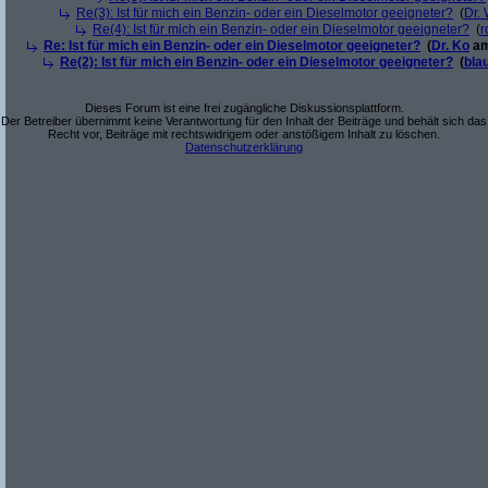
Re(3): Ist für mich ein Benzin- oder ein Dieselmotor geeigneter?
(
Dr.
Re(4): Ist für mich ein Benzin- oder ein Dieselmotor geeigneter?
(
r
Re: Ist für mich ein Benzin- oder ein Dieselmotor geeigneter?
(
Dr. Ko
am
Re(2): Ist für mich ein Benzin- oder ein Dieselmotor geeigneter?
(
bla
Dieses Forum ist eine frei zugängliche Diskussionsplattform.
Der Betreiber übernimmt keine Verantwortung für den Inhalt der Beiträge und behält sich das
Recht vor, Beiträge mit rechtswidrigem oder anstößigem Inhalt zu löschen.
Datenschutzerklärung