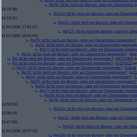
Re(8): Ist für mich ein Benzin- oder ein Dieselmotor gee
Re(9): Ist für mich ein Benzin- oder ein Dieselmotor 
16:10:36)
Re(10): Ist für mich ein Benzin- oder ein Dieselmo
16:15:31)
Re(11): Ist für mich ein Benzin- oder ein Diese
11.03.2008, 17:01:37)
Re(12): Ist für mich ein Benzin- oder ein Di
11.03.2008, 18:05:40)
Re(5): Ist für mich ein Benzin- oder ein Dieselmotor geeigneter?
Re(6): Ist für mich ein Benzin- oder ein Dieselmotor geeignet
Re(7): Ist für mich ein Benzin- oder ein Dieselmotor geeig
Re(3): Ist für mich ein Benzin- oder ein Dieselmotor geeigneter?
(
Mar
Re: Ist für mich ein Benzin- oder ein Dieselmotor geeigneter?
(
HITCHER
am
Re: Ist für mich ein Benzin- oder ein Dieselmotor geeigneter?
(
w114/115
am
Re(2): Ist für mich ein Benzin- oder ein Dieselmotor geeigneter?
(
robotti
Re(3): Ist für mich ein Benzin- oder ein Dieselmotor geeigneter?
(
w11
Re(4): Ist für mich ein Benzin- oder ein Dieselmotor geeigneter?
(
U
Re(5): Ist für mich ein Benzin- oder ein Dieselmotor geeigneter?
Re(6): Ist für mich ein Benzin- oder ein Dieselmotor geeignet
Re(7): Ist für mich ein Benzin- oder ein Dieselmotor geeig
Re(8): Ist für mich ein Benzin- oder ein Dieselmotor gee
Re(9): Ist für mich ein Benzin- oder ein Dieselmotor 
14:59:53)
Re(10): Ist für mich ein Benzin- oder ein Dieselmo
15:08:15)
Re(11): Ist für mich ein Benzin- oder ein Diese
15:47:06)
Re(12): Ist für mich ein Benzin- oder ein Di
11.03.2008, 15:57:11)
Re(10): Ist für mich ein Benzin- oder ein Dieselmo