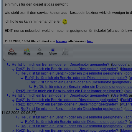
ein minus für den diesel ist das gewicht.
wie sieht es mit den service-kosten aus - kostet ein beziner wirklich weniger in 
ich hoffe es kann mir jemand helfen
EDIT: nur so nebenbei: welcher motor ist geeigneter für frickelei (pflanzenöl bzw
11.03.2008, 15:24 Uhr - Editiert von
blaumo
, alte Version:
hier
Re: Ist für mich ein Benzin- oder ein Dieselmotor geeigneter?
(
bond007
am 
Re(2): Ist für mich ein Benzin- oder ein Dieselmotor geeigneter?
(
blaum
Re(3): Ist für mich ein Benzin- oder ein Dieselmotor geeigneter?
(
bon
Re(4): Ist für mich ein Benzin- oder ein Dieselmotor geeigneter?
(
o
Re(5): Ist für mich ein Benzin- oder ein Dieselmotor geeigneter?
Re(6): Ist für mich ein Benzin- oder ein Dieselmotor geeignet
Re(2): Ist für mich ein Benzin- oder ein Dieselmotor geeigneter?
(
bla
Re: Ist für mich ein Benzin- oder ein Dieselmotor geeigneter?
(
User6465
am
Re(2): Ist für mich ein Benzin- oder ein Dieselmotor geeigneter?
(
FunkF
Re(2): Ist für mich ein Benzin- oder ein Dieselmotor geeigneter?
(
w114/
Re(3): Ist für mich ein Benzin- oder ein Dieselmotor geeigneter?
(
der
11.03.2008, 09:06:27)
Re(3): Ist für mich ein Benzin- oder ein Dieselmotor geeigneter?
(
adh
Re(4): Ist für mich ein Benzin- oder ein Dieselmotor geeigneter?
(
w
Re(3): Ist für mich ein Benzin- oder ein Dieselmotor geeigneter?
(
Use
Re(2): Ist für mich ein Benzin- oder ein Dieselmotor geeigneter?
(
blaum