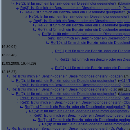
Re(2): Ist für mich ein Benzin- oder ein Dieselmotor geeigneter?
(
blaum
Re(3): Ist für mich ein Benzin- oder ein Dieselmotor geeigneter?
(
Mar
Re(4): Ist für mich ein Benzin- oder ein Dieselmotor geeigneter?
(
b
Re(5): Ist für mich ein Benzin- oder ein Dieselmotor geeigneter?
Re(6): Ist für mich ein Benzin- oder ein Dieselmotor geeignet
Re(7): Ist für mich ein Benzin- oder ein Dieselmotor geeig
Re(7): Ist für mich ein Benzin- oder ein Dieselmotor geeig
Re(8): Ist für mich ein Benzin- oder ein Dieselmotor gee
Re(9): Ist für mich ein Benzin- oder ein Dieselmotor 
Re(10): Ist für mich ein Benzin- oder ein Dieselmo
16:30:04)
Re(11): Ist für mich ein Benzin- oder ein Diese
16:33:48)
Re(12): Ist für mich ein Benzin- oder ein Di
11.03.2008, 16:44:29)
Re(11): Ist für mich ein Benzin- oder ein Diese
18:16:37)
Re: Ist für mich ein Benzin- oder ein Dieselmotor geeigneter?
(
obageh
am 1
Re(2): Ist für mich ein Benzin- oder ein Dieselmotor geeigneter?
(
w114/
Re(3): Ist für mich ein Benzin- oder ein Dieselmotor geeigneter?
(
oba
Re: Ist für mich ein Benzin- oder ein Dieselmotor geeigneter?
(
dizo
am 11.0
Re(2): Ist für mich ein Benzin- oder ein Dieselmotor geeigneter?
(
blaum
Re(3): Ist für mich ein Benzin- oder ein Dieselmotor geeigneter?
(
Srv
Re(3): Ist für mich ein Benzin- oder ein Dieselmotor geeigneter?
(
Qbu
Re(4): Ist für mich ein Benzin- oder ein Dieselmotor geeigneter?
(
b
Re(5): Ist für mich ein Benzin- oder ein Dieselmotor geeigneter?
Re(6): Ist für mich ein Benzin- oder ein Dieselmotor geeignet
Re(7): Ist für mich ein Benzin- oder ein Dieselmotor geeig
Re(8): Ist für mich ein Benzin- oder ein Dieselmotor gee
Re: Ist für mich ein Benzin- oder ein Dieselmotor geeigneter?
(
Dr. Watson
a