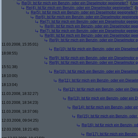
Re(3): Ist für mich ein Benzin- oder ein Dieselmotor geeigneter?
(
Use
Re(4): Ist für mich ein Benzin- oder ein Dieselmotor geeigneter?
(
b
Re(5): Ist für mich ein Benzin- oder ein Dieselmotor geeigneter?
Re(6): Ist für mich ein Benzin- oder ein Dieselmotor geeignet
Re(7): Ist für mich ein Benzin- oder ein Dieselmotor geeig
Re(8): Ist für mich ein Benzin- oder ein Dieselmotor gee
Re(7): Ist für mich ein Benzin- oder ein Dieselmotor geeig
Re(8): Ist für mich ein Benzin- oder ein Dieselmotor gee
Re(9): Ist für mich ein Benzin- oder ein Dieselmotor 
11.03.2008, 15:35:01)
Re(10): Ist für mich ein Benzin- oder ein Dieselmo
18:08:55)
Re(9): Ist für mich ein Benzin- oder ein Dieselmotor 
Re(9): Ist für mich ein Benzin- oder ein Dieselmotor 
15:51:38)
Re(10): Ist für mich ein Benzin- oder ein Dieselmo
18:10:00)
Re(11): Ist für mich ein Benzin- oder ein Diese
18:13:04)
Re(12): Ist für mich ein Benzin- oder ein Di
11.03.2008, 18:32:27)
Re(13): Ist für mich ein Benzin- oder ein
11.03.2008, 18:34:23)
Re(14): Ist für mich ein Benzin- oder e
11.03.2008, 18:37:06)
Re(15): Ist für mich ein Benzin- ode
12.03.2008, 09:04:25)
Re(16): Ist für mich ein Benzin- 
12.03.2008, 18:21:40)
Re(17): Ist für mich ein Benzi