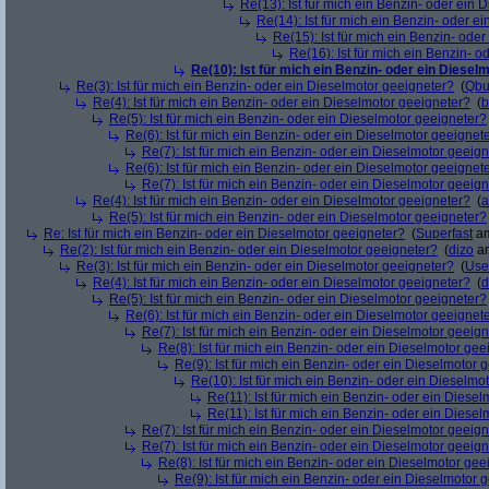
Re(13): Ist für mich ein Benzin- oder ein
Re(14): Ist für mich ein Benzin- oder e
Re(15): Ist für mich ein Benzin- ode
Re(16): Ist für mich ein Benzin- 
Re(10): Ist für mich ein Benzin- oder ein Diesel
Re(3): Ist für mich ein Benzin- oder ein Dieselmotor geeigneter?
(
Qbu
Re(4): Ist für mich ein Benzin- oder ein Dieselmotor geeigneter?
(
b
Re(5): Ist für mich ein Benzin- oder ein Dieselmotor geeigneter?
Re(6): Ist für mich ein Benzin- oder ein Dieselmotor geeignet
Re(7): Ist für mich ein Benzin- oder ein Dieselmotor geeig
Re(6): Ist für mich ein Benzin- oder ein Dieselmotor geeignet
Re(7): Ist für mich ein Benzin- oder ein Dieselmotor geeig
Re(4): Ist für mich ein Benzin- oder ein Dieselmotor geeigneter?
(
a
Re(5): Ist für mich ein Benzin- oder ein Dieselmotor geeigneter?
Re: Ist für mich ein Benzin- oder ein Dieselmotor geeigneter?
(
Superfast
am
Re(2): Ist für mich ein Benzin- oder ein Dieselmotor geeigneter?
(
dizo
am
Re(3): Ist für mich ein Benzin- oder ein Dieselmotor geeigneter?
(
Use
Re(4): Ist für mich ein Benzin- oder ein Dieselmotor geeigneter?
(
d
Re(5): Ist für mich ein Benzin- oder ein Dieselmotor geeigneter?
Re(6): Ist für mich ein Benzin- oder ein Dieselmotor geeignet
Re(7): Ist für mich ein Benzin- oder ein Dieselmotor geeig
Re(8): Ist für mich ein Benzin- oder ein Dieselmotor gee
Re(9): Ist für mich ein Benzin- oder ein Dieselmotor 
Re(10): Ist für mich ein Benzin- oder ein Dieselmo
Re(11): Ist für mich ein Benzin- oder ein Diese
Re(11): Ist für mich ein Benzin- oder ein Diese
Re(7): Ist für mich ein Benzin- oder ein Dieselmotor geeig
Re(7): Ist für mich ein Benzin- oder ein Dieselmotor geeig
Re(8): Ist für mich ein Benzin- oder ein Dieselmotor gee
Re(9): Ist für mich ein Benzin- oder ein Dieselmotor 