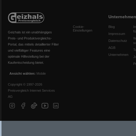
Unternehme
Cookie-
Blog
I
Einstellungen
f
Geizhals ist ein unabhängiges
Impressum
Preis- und Produktvergleichs-
W
Datenschutz
s
Portal, das mittels detaillierter Filter
AGB
T
und vielfältiger Features eine
Unternehmen
optimale Hilfestellung bei der
J
Kaufentscheidung bietet.
P
Ansicht wählen:
Mobile
Copyright © 1997-2026
Preisvergleich Internet Services
AG