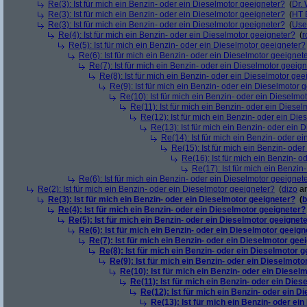
Re(3): Ist für mich ein Benzin- oder ein Dieselmotor geeigneter?
(
Dr.
Re(3): Ist für mich ein Benzin- oder ein Dieselmotor geeigneter?
(
HT 
Re(3): Ist für mich ein Benzin- oder ein Dieselmotor geeigneter?
(
Use
Re(4): Ist für mich ein Benzin- oder ein Dieselmotor geeigneter?
(
r
Re(5): Ist für mich ein Benzin- oder ein Dieselmotor geeigneter?
Re(6): Ist für mich ein Benzin- oder ein Dieselmotor geeignet
Re(7): Ist für mich ein Benzin- oder ein Dieselmotor geeig
Re(8): Ist für mich ein Benzin- oder ein Dieselmotor gee
Re(9): Ist für mich ein Benzin- oder ein Dieselmotor 
Re(10): Ist für mich ein Benzin- oder ein Dieselmo
Re(11): Ist für mich ein Benzin- oder ein Diese
Re(12): Ist für mich ein Benzin- oder ein Di
Re(13): Ist für mich ein Benzin- oder ein
Re(14): Ist für mich ein Benzin- oder e
Re(15): Ist für mich ein Benzin- ode
Re(16): Ist für mich ein Benzin- 
Re(17): Ist für mich ein Benzi
Re(6): Ist für mich ein Benzin- oder ein Dieselmotor geeignet
Re(2): Ist für mich ein Benzin- oder ein Dieselmotor geeigneter?
(
dizo
am
Re(3): Ist für mich ein Benzin- oder ein Dieselmotor geeigneter?
(
b
Re(4): Ist für mich ein Benzin- oder ein Dieselmotor geeigneter?
Re(5): Ist für mich ein Benzin- oder ein Dieselmotor geeignet
Re(6): Ist für mich ein Benzin- oder ein Dieselmotor geeign
Re(7): Ist für mich ein Benzin- oder ein Dieselmotor gee
Re(8): Ist für mich ein Benzin- oder ein Dieselmotor 
Re(9): Ist für mich ein Benzin- oder ein Dieselmoto
Re(10): Ist für mich ein Benzin- oder ein Diesel
Re(11): Ist für mich ein Benzin- oder ein Die
Re(12): Ist für mich ein Benzin- oder ein 
Re(13): Ist für mich ein Benzin- oder ei