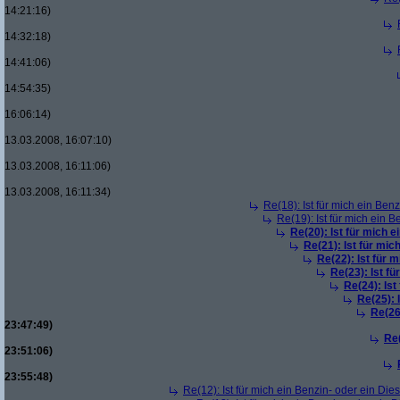
14:21:16)
14:32:18)
14:41:06)
14:54:35)
16:06:14)
13.03.2008, 16:07:10)
13.03.2008, 16:11:06)
13.03.2008, 16:11:34)
Re(18): Ist für mich ein Ben
Re(19): Ist für mich ein 
Re(20): Ist für mich 
Re(21): Ist für mic
Re(22): Ist für 
Re(23): Ist f
Re(24): Ist
Re(25): 
Re(26
23:47:49)
Re(
23:51:06)
23:55:48)
Re(12): Ist für mich ein Benzin- oder ein Di