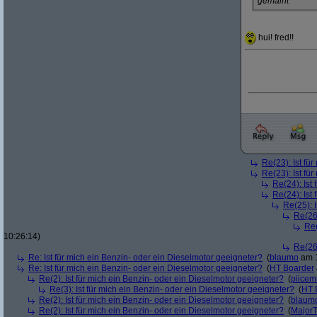
gemaint
hui! fred!!
Re(23): Ist fü
Re(23): Ist fü
Re(24): Ist
Re(24): Ist
Re(25): 
Re(26)
Re(
10:26:14)
Re(26)
Re: Ist für mich ein Benzin- oder ein Dieselmotor geeigneter?
(
blaumo
am 1
Re: Ist für mich ein Benzin- oder ein Dieselmotor geeigneter?
(
HT Boarder
Re(2): Ist für mich ein Benzin- oder ein Dieselmotor geeigneter?
(
piice
Re(3): Ist für mich ein Benzin- oder ein Dieselmotor geeigneter?
(
HT 
Re(2): Ist für mich ein Benzin- oder ein Dieselmotor geeigneter?
(
blaum
Re(2): Ist für mich ein Benzin- oder ein Dieselmotor geeigneter?
(
Major