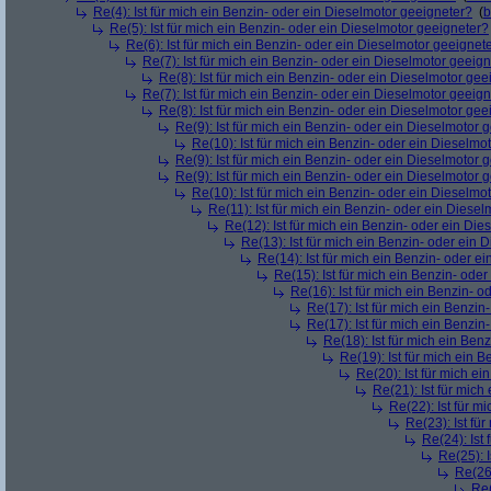
Re(4): Ist für mich ein Benzin- oder ein Dieselmotor geeigneter?
(
b
Re(5): Ist für mich ein Benzin- oder ein Dieselmotor geeigneter?
Re(6): Ist für mich ein Benzin- oder ein Dieselmotor geeignet
Re(7): Ist für mich ein Benzin- oder ein Dieselmotor geeig
Re(8): Ist für mich ein Benzin- oder ein Dieselmotor gee
Re(7): Ist für mich ein Benzin- oder ein Dieselmotor geeig
Re(8): Ist für mich ein Benzin- oder ein Dieselmotor gee
Re(9): Ist für mich ein Benzin- oder ein Dieselmotor 
Re(10): Ist für mich ein Benzin- oder ein Dieselmo
Re(9): Ist für mich ein Benzin- oder ein Dieselmotor 
Re(9): Ist für mich ein Benzin- oder ein Dieselmotor 
Re(10): Ist für mich ein Benzin- oder ein Dieselmo
Re(11): Ist für mich ein Benzin- oder ein Diese
Re(12): Ist für mich ein Benzin- oder ein Di
Re(13): Ist für mich ein Benzin- oder ein
Re(14): Ist für mich ein Benzin- oder e
Re(15): Ist für mich ein Benzin- ode
Re(16): Ist für mich ein Benzin- 
Re(17): Ist für mich ein Benzi
Re(17): Ist für mich ein Benzi
Re(18): Ist für mich ein Ben
Re(19): Ist für mich ein 
Re(20): Ist für mich e
Re(21): Ist für mic
Re(22): Ist für m
Re(23): Ist fü
Re(24): Ist
Re(25): 
Re(26)
Re(