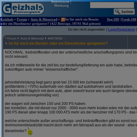
Impressum
|
Werbung
Geizhals
»
Forum
»
Auto & Motorrad
»
Ist für mich ein Benzin-
Top-100
|
Fresh-100
oder ein Dieselmotor geeigneter? (422 Beiträge, 10741 Mal gelesen)
Du bist nicht angemeldet. [
Login/Registrieren
]
^
Forum
Auto & Motorrad
#
4676082
Ist für mich ein Benzin- oder ein Dieselmotor geeigneter?
NOCHMAL: treibstoffkosten und der unterschiedliche anschaffungspreis sind bi
nicht relevant.
da ich mittlerweile für die zeit bis zur bestellung/lieferung ein auto habe, betre
zukünftigen auto immer "wissenschaftlicher".
jahresfahrleistung liegt ganz grob bei 15 000 km (schwankt sehr!)
größtenteils ( >70%) außerhalb von städten auf autobahnen und landstraßen.
ich fahre nicht täglich mit dem auto, aber sowohl kurze wie auch längere stre
jedoch selten/unregelmäßig vor).
der wagen soll zwischen 150 und 200 PS haben.
bei modellen, die mit diesel nur 2000 - 3000 euro mehr kosten wäre mir der aufp
190 PS diesel aber knapp 100 000 ATS mehr als der benziner mit 170 PS - das w
welche unterschiede außer anschaffungs- und treibstoffkosten gibt es sonst noch
drehmoment/elastizität macht doch mehr am fahrspaß aus als der sound - also e
dieselmotor?