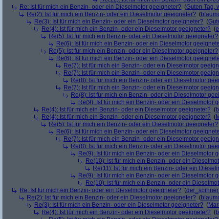
Re: Ist für mich ein Benzin- oder ein Dieselmotor geeigneter?
(
Guten Tag, 
Re(2): Ist für mich ein Benzin- oder ein Dieselmotor geeigneter?
(
blaum
Re(3): Ist für mich ein Benzin- oder ein Dieselmotor geeigneter?
(
Gut
Re(4): Ist für mich ein Benzin- oder ein Dieselmotor geeigneter?
(
e
Re(5): Ist für mich ein Benzin- oder ein Dieselmotor geeigneter?
Re(6): Ist für mich ein Benzin- oder ein Dieselmotor geeignet
Re(5): Ist für mich ein Benzin- oder ein Dieselmotor geeigneter?
Re(6): Ist für mich ein Benzin- oder ein Dieselmotor geeignet
Re(7): Ist für mich ein Benzin- oder ein Dieselmotor geeig
Re(7): Ist für mich ein Benzin- oder ein Dieselmotor geeig
Re(8): Ist für mich ein Benzin- oder ein Dieselmotor gee
Re(7): Ist für mich ein Benzin- oder ein Dieselmotor geeig
Re(8): Ist für mich ein Benzin- oder ein Dieselmotor gee
Re(9): Ist für mich ein Benzin- oder ein Dieselmotor 
Re(4): Ist für mich ein Benzin- oder ein Dieselmotor geeigneter?
(
b
Re(4): Ist für mich ein Benzin- oder ein Dieselmotor geeigneter?
(
M
Re(5): Ist für mich ein Benzin- oder ein Dieselmotor geeigneter?
Re(6): Ist für mich ein Benzin- oder ein Dieselmotor geeignet
Re(7): Ist für mich ein Benzin- oder ein Dieselmotor geeig
Re(8): Ist für mich ein Benzin- oder ein Dieselmotor gee
Re(9): Ist für mich ein Benzin- oder ein Dieselmotor 
Re(10): Ist für mich ein Benzin- oder ein Dieselmo
Re(11): Ist für mich ein Benzin- oder ein Diese
Re(9): Ist für mich ein Benzin- oder ein Dieselmotor 
Re(10): Ist für mich ein Benzin- oder ein Dieselmo
Re: Ist für mich ein Benzin- oder ein Dieselmotor geeigneter?
(
der_spinne
Re(2): Ist für mich ein Benzin- oder ein Dieselmotor geeigneter?
(
blaum
Re(3): Ist für mich ein Benzin- oder ein Dieselmotor geeigneter?
(
Mar
Re(4): Ist für mich ein Benzin- oder ein Dieselmotor geeigneter?
(
b