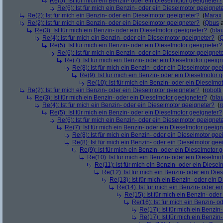
Re(5): Ist für mich ein Benzin- oder ein Dieselmotor geeigneter?
Re(6): Ist für mich ein Benzin- oder ein Dieselmotor geeignet
Re(2): Ist für mich ein Benzin- oder ein Dieselmotor geeigneter?
(
Marax
Re(2): Ist für mich ein Benzin- oder ein Dieselmotor geeigneter?
(
Qbus
a
Re(3): Ist für mich ein Benzin- oder ein Dieselmotor geeigneter?
(
bla
Re(4): Ist für mich ein Benzin- oder ein Dieselmotor geeigneter?
(
Re(5): Ist für mich ein Benzin- oder ein Dieselmotor geeigneter?
Re(6): Ist für mich ein Benzin- oder ein Dieselmotor geeignet
Re(7): Ist für mich ein Benzin- oder ein Dieselmotor geeig
Re(8): Ist für mich ein Benzin- oder ein Dieselmotor gee
Re(9): Ist für mich ein Benzin- oder ein Dieselmotor 
Re(10): Ist für mich ein Benzin- oder ein Dieselmo
Re(2): Ist für mich ein Benzin- oder ein Dieselmotor geeigneter?
(
robotti
Re(3): Ist für mich ein Benzin- oder ein Dieselmotor geeigneter?
(
bla
Re(4): Ist für mich ein Benzin- oder ein Dieselmotor geeigneter?
(
r
Re(5): Ist für mich ein Benzin- oder ein Dieselmotor geeigneter?
Re(6): Ist für mich ein Benzin- oder ein Dieselmotor geeignet
Re(7): Ist für mich ein Benzin- oder ein Dieselmotor geeig
Re(8): Ist für mich ein Benzin- oder ein Dieselmotor gee
Re(8): Ist für mich ein Benzin- oder ein Dieselmotor gee
Re(9): Ist für mich ein Benzin- oder ein Dieselmotor 
Re(10): Ist für mich ein Benzin- oder ein Dieselmo
Re(11): Ist für mich ein Benzin- oder ein Diese
Re(12): Ist für mich ein Benzin- oder ein Di
Re(13): Ist für mich ein Benzin- oder ein
Re(14): Ist für mich ein Benzin- oder e
Re(15): Ist für mich ein Benzin- ode
Re(16): Ist für mich ein Benzin- 
Re(17): Ist für mich ein Benzi
Re(17): Ist für mich ein Benzi