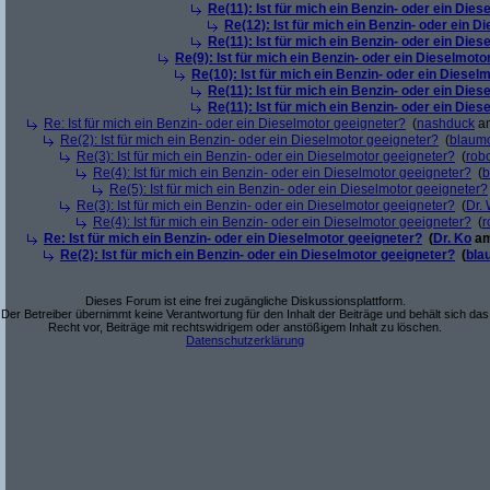
Re(11): Ist für mich ein Benzin- oder ein Die
Re(12): Ist für mich ein Benzin- oder ein 
Re(11): Ist für mich ein Benzin- oder ein Die
Re(9): Ist für mich ein Benzin- oder ein Dieselmoto
Re(10): Ist für mich ein Benzin- oder ein Diesel
Re(11): Ist für mich ein Benzin- oder ein Die
Re(11): Ist für mich ein Benzin- oder ein Die
Re: Ist für mich ein Benzin- oder ein Dieselmotor geeigneter?
(
nashduck
am
Re(2): Ist für mich ein Benzin- oder ein Dieselmotor geeigneter?
(
blaum
Re(3): Ist für mich ein Benzin- oder ein Dieselmotor geeigneter?
(
robo
Re(4): Ist für mich ein Benzin- oder ein Dieselmotor geeigneter?
(
b
Re(5): Ist für mich ein Benzin- oder ein Dieselmotor geeigneter?
Re(3): Ist für mich ein Benzin- oder ein Dieselmotor geeigneter?
(
Dr.
Re(4): Ist für mich ein Benzin- oder ein Dieselmotor geeigneter?
(
r
Re: Ist für mich ein Benzin- oder ein Dieselmotor geeigneter?
(
Dr. Ko
am
Re(2): Ist für mich ein Benzin- oder ein Dieselmotor geeigneter?
(
bla
Dieses Forum ist eine frei zugängliche Diskussionsplattform.
Der Betreiber übernimmt keine Verantwortung für den Inhalt der Beiträge und behält sich das
Recht vor, Beiträge mit rechtswidrigem oder anstößigem Inhalt zu löschen.
Datenschutzerklärung