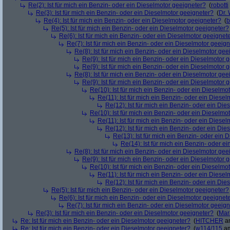
Re(2): Ist für mich ein Benzin- oder ein Dieselmotor geeigneter?
(
robotti
Re(3): Ist für mich ein Benzin- oder ein Dieselmotor geeigneter?
(
Dr.
Re(4): Ist für mich ein Benzin- oder ein Dieselmotor geeigneter?
(
b
Re(5): Ist für mich ein Benzin- oder ein Dieselmotor geeigneter?
Re(6): Ist für mich ein Benzin- oder ein Dieselmotor geeignet
Re(7): Ist für mich ein Benzin- oder ein Dieselmotor geeig
Re(8): Ist für mich ein Benzin- oder ein Dieselmotor gee
Re(9): Ist für mich ein Benzin- oder ein Dieselmotor 
Re(9): Ist für mich ein Benzin- oder ein Dieselmotor 
Re(8): Ist für mich ein Benzin- oder ein Dieselmotor gee
Re(9): Ist für mich ein Benzin- oder ein Dieselmotor 
Re(10): Ist für mich ein Benzin- oder ein Dieselmo
Re(11): Ist für mich ein Benzin- oder ein Diese
Re(12): Ist für mich ein Benzin- oder ein Di
Re(10): Ist für mich ein Benzin- oder ein Dieselmo
Re(11): Ist für mich ein Benzin- oder ein Diese
Re(12): Ist für mich ein Benzin- oder ein Di
Re(13): Ist für mich ein Benzin- oder ein
Re(14): Ist für mich ein Benzin- oder e
Re(8): Ist für mich ein Benzin- oder ein Dieselmotor gee
Re(9): Ist für mich ein Benzin- oder ein Dieselmotor 
Re(10): Ist für mich ein Benzin- oder ein Dieselmo
Re(11): Ist für mich ein Benzin- oder ein Diese
Re(12): Ist für mich ein Benzin- oder ein Di
Re(5): Ist für mich ein Benzin- oder ein Dieselmotor geeigneter?
Re(6): Ist für mich ein Benzin- oder ein Dieselmotor geeignet
Re(7): Ist für mich ein Benzin- oder ein Dieselmotor geeig
Re(3): Ist für mich ein Benzin- oder ein Dieselmotor geeigneter?
(
Mar
Re: Ist für mich ein Benzin- oder ein Dieselmotor geeigneter?
(
HITCHER
am
Re: Ist für mich ein Benzin- oder ein Dieselmotor geeigneter?
(
w114/115
am