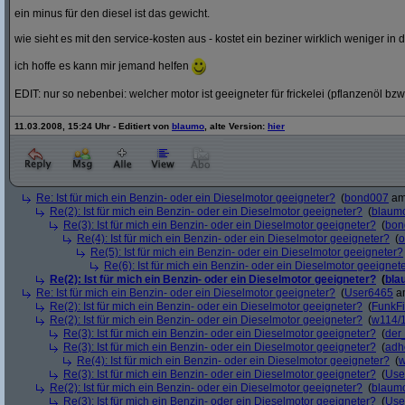
ein minus für den diesel ist das gewicht.
wie sieht es mit den service-kosten aus - kostet ein beziner wirklich weniger in 
ich hoffe es kann mir jemand helfen
EDIT: nur so nebenbei: welcher motor ist geeigneter für frickelei (pflanzenöl bzw
11.03.2008, 15:24 Uhr - Editiert von
blaumo
, alte Version:
hier
Re: Ist für mich ein Benzin- oder ein Dieselmotor geeigneter?
(
bond007
am 
Re(2): Ist für mich ein Benzin- oder ein Dieselmotor geeigneter?
(
blaum
Re(3): Ist für mich ein Benzin- oder ein Dieselmotor geeigneter?
(
bon
Re(4): Ist für mich ein Benzin- oder ein Dieselmotor geeigneter?
(
o
Re(5): Ist für mich ein Benzin- oder ein Dieselmotor geeigneter?
Re(6): Ist für mich ein Benzin- oder ein Dieselmotor geeignet
Re(2): Ist für mich ein Benzin- oder ein Dieselmotor geeigneter?
(
bla
Re: Ist für mich ein Benzin- oder ein Dieselmotor geeigneter?
(
User6465
am
Re(2): Ist für mich ein Benzin- oder ein Dieselmotor geeigneter?
(
FunkF
Re(2): Ist für mich ein Benzin- oder ein Dieselmotor geeigneter?
(
w114/
Re(3): Ist für mich ein Benzin- oder ein Dieselmotor geeigneter?
(
der
Re(3): Ist für mich ein Benzin- oder ein Dieselmotor geeigneter?
(
adh
Re(4): Ist für mich ein Benzin- oder ein Dieselmotor geeigneter?
(
w
Re(3): Ist für mich ein Benzin- oder ein Dieselmotor geeigneter?
(
Use
Re(2): Ist für mich ein Benzin- oder ein Dieselmotor geeigneter?
(
blaum
Re(3): Ist für mich ein Benzin- oder ein Dieselmotor geeigneter?
(
Use