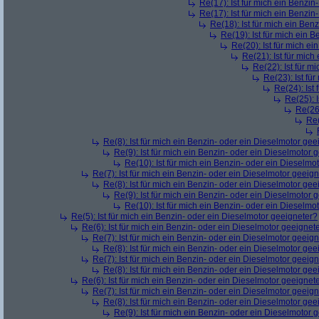
Re(17): Ist für mich ein Benzi
Re(17): Ist für mich ein Benzi
Re(18): Ist für mich ein Ben
Re(19): Ist für mich ein 
Re(20): Ist für mich e
Re(21): Ist für mic
Re(22): Ist für m
Re(23): Ist fü
Re(24): Ist
Re(25): 
Re(26)
Re(
Re(8): Ist für mich ein Benzin- oder ein Dieselmotor gee
Re(9): Ist für mich ein Benzin- oder ein Dieselmotor 
Re(10): Ist für mich ein Benzin- oder ein Dieselmo
Re(7): Ist für mich ein Benzin- oder ein Dieselmotor geeig
Re(8): Ist für mich ein Benzin- oder ein Dieselmotor gee
Re(9): Ist für mich ein Benzin- oder ein Dieselmotor 
Re(10): Ist für mich ein Benzin- oder ein Dieselmo
Re(5): Ist für mich ein Benzin- oder ein Dieselmotor geeigneter?
Re(6): Ist für mich ein Benzin- oder ein Dieselmotor geeignet
Re(7): Ist für mich ein Benzin- oder ein Dieselmotor geeig
Re(8): Ist für mich ein Benzin- oder ein Dieselmotor gee
Re(7): Ist für mich ein Benzin- oder ein Dieselmotor geeig
Re(8): Ist für mich ein Benzin- oder ein Dieselmotor gee
Re(6): Ist für mich ein Benzin- oder ein Dieselmotor geeignet
Re(7): Ist für mich ein Benzin- oder ein Dieselmotor geeig
Re(8): Ist für mich ein Benzin- oder ein Dieselmotor gee
Re(9): Ist für mich ein Benzin- oder ein Dieselmotor 