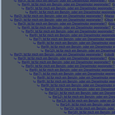
Re(3): Ist für mich ein Benzin- oder ein Dieselmotor geeigneter?
(
Mar
Re(4): Ist für mich ein Benzin- oder ein Dieselmotor geeigneter?
(
b
Re(5): Ist für mich ein Benzin- oder ein Dieselmotor geeigneter?
Re(6): Ist für mich ein Benzin- oder ein Dieselmotor geeignet
Re(2): Ist für mich ein Benzin- oder ein Dieselmotor geeigneter?
(
Marax
Re(2): Ist für mich ein Benzin- oder ein Dieselmotor geeigneter?
(
Qbus
a
Re(3): Ist für mich ein Benzin- oder ein Dieselmotor geeigneter?
(
bla
Re(4): Ist für mich ein Benzin- oder ein Dieselmotor geeigneter?
(
Re(5): Ist für mich ein Benzin- oder ein Dieselmotor geeigneter?
Re(6): Ist für mich ein Benzin- oder ein Dieselmotor geeignet
Re(7): Ist für mich ein Benzin- oder ein Dieselmotor geeig
Re(8): Ist für mich ein Benzin- oder ein Dieselmotor gee
Re(9): Ist für mich ein Benzin- oder ein Dieselmotor 
Re(10): Ist für mich ein Benzin- oder ein Dieselmo
Re(2): Ist für mich ein Benzin- oder ein Dieselmotor geeigneter?
(
robotti
Re(3): Ist für mich ein Benzin- oder ein Dieselmotor geeigneter?
(
bla
Re(4): Ist für mich ein Benzin- oder ein Dieselmotor geeigneter?
(
r
Re(5): Ist für mich ein Benzin- oder ein Dieselmotor geeigneter?
Re(6): Ist für mich ein Benzin- oder ein Dieselmotor geeignet
Re(7): Ist für mich ein Benzin- oder ein Dieselmotor geeig
Re(8): Ist für mich ein Benzin- oder ein Dieselmotor gee
Re(8): Ist für mich ein Benzin- oder ein Dieselmotor gee
Re(9): Ist für mich ein Benzin- oder ein Dieselmotor 
Re(10): Ist für mich ein Benzin- oder ein Dieselmo
Re(11): Ist für mich ein Benzin- oder ein Diese
Re(12): Ist für mich ein Benzin- oder ein Di
Re(13): Ist für mich ein Benzin- oder ein
Re(14): Ist für mich ein Benzin- oder e
Re(15): Ist für mich ein Benzin- ode
Re(16): Ist für mich ein Benzin- 