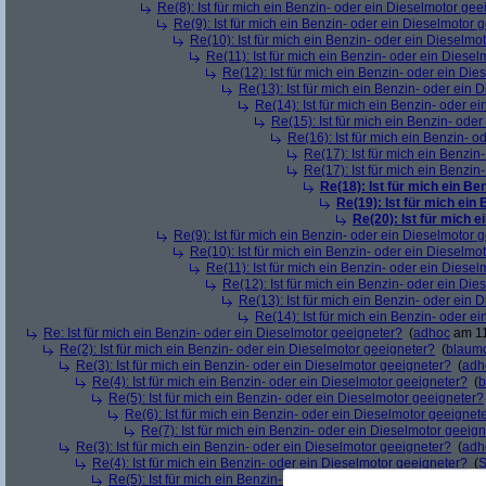
Re(8): Ist für mich ein Benzin- oder ein Dieselmotor gee
Re(9): Ist für mich ein Benzin- oder ein Dieselmotor 
Re(10): Ist für mich ein Benzin- oder ein Dieselmo
Re(11): Ist für mich ein Benzin- oder ein Diese
Re(12): Ist für mich ein Benzin- oder ein Di
Re(13): Ist für mich ein Benzin- oder ein
Re(14): Ist für mich ein Benzin- oder e
Re(15): Ist für mich ein Benzin- ode
Re(16): Ist für mich ein Benzin- 
Re(17): Ist für mich ein Benzi
Re(17): Ist für mich ein Benzi
Re(18): Ist für mich ein Be
Re(19): Ist für mich ein
Re(20): Ist für mich 
Re(9): Ist für mich ein Benzin- oder ein Dieselmotor 
Re(10): Ist für mich ein Benzin- oder ein Dieselmo
Re(11): Ist für mich ein Benzin- oder ein Diese
Re(12): Ist für mich ein Benzin- oder ein Di
Re(13): Ist für mich ein Benzin- oder ein
Re(14): Ist für mich ein Benzin- oder e
Re: Ist für mich ein Benzin- oder ein Dieselmotor geeigneter?
(
adhoc
am 11
Re(2): Ist für mich ein Benzin- oder ein Dieselmotor geeigneter?
(
blaum
Re(3): Ist für mich ein Benzin- oder ein Dieselmotor geeigneter?
(
adh
Re(4): Ist für mich ein Benzin- oder ein Dieselmotor geeigneter?
(
b
Re(5): Ist für mich ein Benzin- oder ein Dieselmotor geeigneter?
Re(6): Ist für mich ein Benzin- oder ein Dieselmotor geeignet
Re(7): Ist für mich ein Benzin- oder ein Dieselmotor geeig
Re(3): Ist für mich ein Benzin- oder ein Dieselmotor geeigneter?
(
adh
Re(4): Ist für mich ein Benzin- oder ein Dieselmotor geeigneter?
(
S
Re(5): Ist für mich ein Benzin- oder ein Dieselmotor geeigneter?