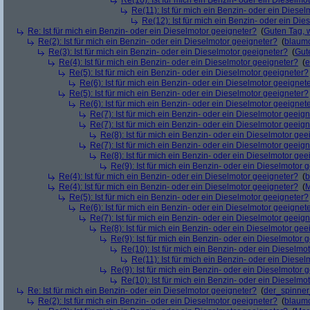
Re(10): Ist für mich ein Benzin- oder ein Dieselmo
Re(11): Ist für mich ein Benzin- oder ein Diese
Re(12): Ist für mich ein Benzin- oder ein Di
Re: Ist für mich ein Benzin- oder ein Dieselmotor geeigneter?
(
Guten Tag, 
Re(2): Ist für mich ein Benzin- oder ein Dieselmotor geeigneter?
(
blaum
Re(3): Ist für mich ein Benzin- oder ein Dieselmotor geeigneter?
(
Gut
Re(4): Ist für mich ein Benzin- oder ein Dieselmotor geeigneter?
(
e
Re(5): Ist für mich ein Benzin- oder ein Dieselmotor geeigneter?
Re(6): Ist für mich ein Benzin- oder ein Dieselmotor geeignet
Re(5): Ist für mich ein Benzin- oder ein Dieselmotor geeigneter?
Re(6): Ist für mich ein Benzin- oder ein Dieselmotor geeignet
Re(7): Ist für mich ein Benzin- oder ein Dieselmotor geeig
Re(7): Ist für mich ein Benzin- oder ein Dieselmotor geeig
Re(8): Ist für mich ein Benzin- oder ein Dieselmotor gee
Re(7): Ist für mich ein Benzin- oder ein Dieselmotor geeig
Re(8): Ist für mich ein Benzin- oder ein Dieselmotor gee
Re(9): Ist für mich ein Benzin- oder ein Dieselmotor 
Re(4): Ist für mich ein Benzin- oder ein Dieselmotor geeigneter?
(
b
Re(4): Ist für mich ein Benzin- oder ein Dieselmotor geeigneter?
(
M
Re(5): Ist für mich ein Benzin- oder ein Dieselmotor geeigneter?
Re(6): Ist für mich ein Benzin- oder ein Dieselmotor geeignet
Re(7): Ist für mich ein Benzin- oder ein Dieselmotor geeig
Re(8): Ist für mich ein Benzin- oder ein Dieselmotor gee
Re(9): Ist für mich ein Benzin- oder ein Dieselmotor 
Re(10): Ist für mich ein Benzin- oder ein Dieselmo
Re(11): Ist für mich ein Benzin- oder ein Diese
Re(9): Ist für mich ein Benzin- oder ein Dieselmotor 
Re(10): Ist für mich ein Benzin- oder ein Dieselmo
Re: Ist für mich ein Benzin- oder ein Dieselmotor geeigneter?
(
der_spinne
Re(2): Ist für mich ein Benzin- oder ein Dieselmotor geeigneter?
(
blaum