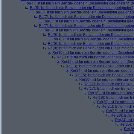
Re(4): Ist für mich ein Benzin- oder ein Dieselmotor geeigneter?
(
b
Re(5): Ist für mich ein Benzin- oder ein Dieselmotor geeigneter?
Re(6): Ist für mich ein Benzin- oder ein Dieselmotor geeignet
Re(7): Ist für mich ein Benzin- oder ein Dieselmotor geeig
Re(8): Ist für mich ein Benzin- oder ein Dieselmotor gee
Re(7): Ist für mich ein Benzin- oder ein Dieselmotor geeig
Re(8): Ist für mich ein Benzin- oder ein Dieselmotor gee
Re(9): Ist für mich ein Benzin- oder ein Dieselmotor 
Re(10): Ist für mich ein Benzin- oder ein Dieselmo
Re(9): Ist für mich ein Benzin- oder ein Dieselmotor 
Re(9): Ist für mich ein Benzin- oder ein Dieselmotor 
Re(10): Ist für mich ein Benzin- oder ein Dieselmo
Re(11): Ist für mich ein Benzin- oder ein Diese
Re(12): Ist für mich ein Benzin- oder ein Di
Re(13): Ist für mich ein Benzin- oder ein
Re(14): Ist für mich ein Benzin- oder e
Re(15): Ist für mich ein Benzin- ode
Re(16): Ist für mich ein Benzin- 
Re(17): Ist für mich ein Benzi
Re(17): Ist für mich ein Benzi
Re(18): Ist für mich ein Ben
Re(19): Ist für mich ein 
Re(20): Ist für mich e
Re(21): Ist für mic
Re(22): Ist für m
Re(23): Ist fü
Re(24): Ist
Re(25): 
Re(26)
Re(