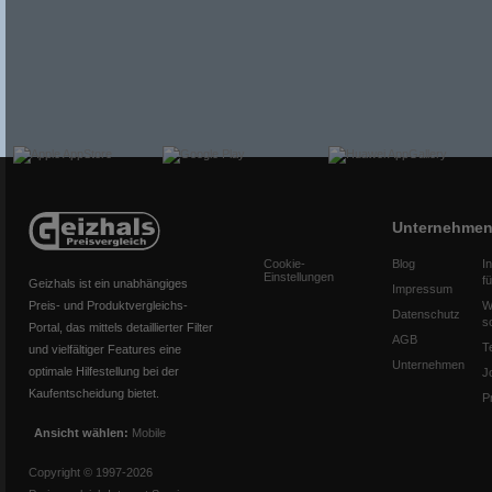
Unternehme
Cookie-
Blog
I
Einstellungen
f
Geizhals ist ein unabhängiges
Impressum
Preis- und Produktvergleichs-
W
Datenschutz
s
Portal, das mittels detaillierter Filter
AGB
T
und vielfältiger Features eine
Unternehmen
optimale Hilfestellung bei der
J
Kaufentscheidung bietet.
P
Ansicht wählen:
Mobile
Copyright © 1997-2026