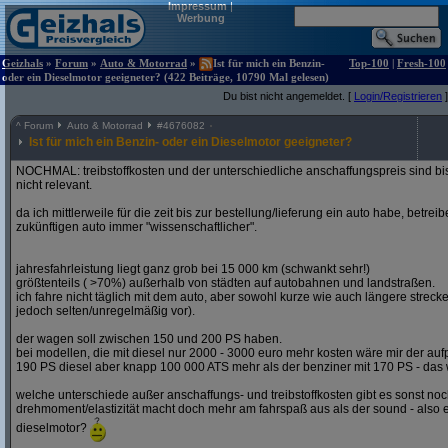
Impressum
|
Werbung
Geizhals
»
Forum
»
Auto & Motorrad
»
Ist für mich ein Benzin-
Top-100
|
Fresh-100
oder ein Dieselmotor geeigneter? (422 Beiträge, 10790 Mal gelesen)
Du bist nicht angemeldet. [
Login/Registrieren
]
^
Forum
Auto & Motorrad
#
4676082
Ist für mich ein Benzin- oder ein Dieselmotor geeigneter?
NOCHMAL: treibstoffkosten und der unterschiedliche anschaffungspreis sind bi
nicht relevant.
da ich mittlerweile für die zeit bis zur bestellung/lieferung ein auto habe, betre
zukünftigen auto immer "wissenschaftlicher".
jahresfahrleistung liegt ganz grob bei 15 000 km (schwankt sehr!)
größtenteils ( >70%) außerhalb von städten auf autobahnen und landstraßen.
ich fahre nicht täglich mit dem auto, aber sowohl kurze wie auch längere stre
jedoch selten/unregelmäßig vor).
der wagen soll zwischen 150 und 200 PS haben.
bei modellen, die mit diesel nur 2000 - 3000 euro mehr kosten wäre mir der aufp
190 PS diesel aber knapp 100 000 ATS mehr als der benziner mit 170 PS - das w
welche unterschiede außer anschaffungs- und treibstoffkosten gibt es sonst noch
drehmoment/elastizität macht doch mehr am fahrspaß aus als der sound - also e
dieselmotor?