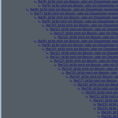
Re(8): Ist für mich ein Benzin- oder ein Dieselmotor gee
Re(9): Ist für mich ein Benzin- oder ein Dieselmotor 
Re(6): Ist für mich ein Benzin- oder ein Dieselmotor geeignet
Re(7): Ist für mich ein Benzin- oder ein Dieselmotor geeig
Re(8): Ist für mich ein Benzin- oder ein Dieselmotor gee
Re(9): Ist für mich ein Benzin- oder ein Dieselmotor 
Re(10): Ist für mich ein Benzin- oder ein Dieselmo
Re(11): Ist für mich ein Benzin- oder ein Diese
Re(12): Ist für mich ein Benzin- oder ein Di
Re(13): Ist für mich ein Benzin- oder ein
Re(8): Ist für mich ein Benzin- oder ein Dieselmotor gee
Re(9): Ist für mich ein Benzin- oder ein Dieselmotor 
Re(10): Ist für mich ein Benzin- oder ein Dieselmo
Re(11): Ist für mich ein Benzin- oder ein Diese
Re(11): Ist für mich ein Benzin- oder ein Diese
Re(12): Ist für mich ein Benzin- oder ein Di
Re(13): Ist für mich ein Benzin- oder ein
Re(14): Ist für mich ein Benzin- oder e
Re(15): Ist für mich ein Benzin- ode
Re(16): Ist für mich ein Benzin- 
Re(17): Ist für mich ein Benzi
Re(18): Ist für mich ein Ben
Re(19): Ist für mich ein 
Re(20): Ist für mich e
Re(21): Ist für mic
Re(22): Ist für m
Re(23): Ist fü
Re(23): Ist fü
Re(24): Ist
Re(24): Ist