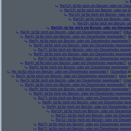
Re(12): Ist für mich ein Benzin- oder ein Di
Re(13): Ist für mich ein Benzin- oder ein
Re(14): Ist für mich ein Benzin- oder e
Re(15): Ist für mich ein Benzin- ode
Re(16): Ist für mich ein Benzin- 
Re(10): Ist für mich ein Benzin- oder ein Diesel
Re(3): Ist für mich ein Benzin- oder ein Dieselmotor geeigneter?
(
Qbu
Re(4): Ist für mich ein Benzin- oder ein Dieselmotor geeigneter?
(
b
Re(5): Ist für mich ein Benzin- oder ein Dieselmotor geeigneter?
Re(6): Ist für mich ein Benzin- oder ein Dieselmotor geeignet
Re(7): Ist für mich ein Benzin- oder ein Dieselmotor geeig
Re(6): Ist für mich ein Benzin- oder ein Dieselmotor geeignet
Re(7): Ist für mich ein Benzin- oder ein Dieselmotor geeig
Re(4): Ist für mich ein Benzin- oder ein Dieselmotor geeigneter?
(
a
Re(5): Ist für mich ein Benzin- oder ein Dieselmotor geeigneter?
Re: Ist für mich ein Benzin- oder ein Dieselmotor geeigneter?
(
Superfast
am
Re(2): Ist für mich ein Benzin- oder ein Dieselmotor geeigneter?
(
dizo
am
Re(3): Ist für mich ein Benzin- oder ein Dieselmotor geeigneter?
(
Use
Re(4): Ist für mich ein Benzin- oder ein Dieselmotor geeigneter?
(
d
Re(5): Ist für mich ein Benzin- oder ein Dieselmotor geeigneter?
Re(6): Ist für mich ein Benzin- oder ein Dieselmotor geeignet
Re(7): Ist für mich ein Benzin- oder ein Dieselmotor geeig
Re(8): Ist für mich ein Benzin- oder ein Dieselmotor gee
Re(9): Ist für mich ein Benzin- oder ein Dieselmotor 
Re(10): Ist für mich ein Benzin- oder ein Dieselmo
Re(11): Ist für mich ein Benzin- oder ein Diese
Re(11): Ist für mich ein Benzin- oder ein Diese
Re(7): Ist für mich ein Benzin- oder ein Dieselmotor geeig
Re(7): Ist für mich ein Benzin- oder ein Dieselmotor geeig