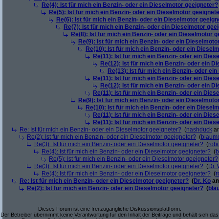
Re(4): Ist für mich ein Benzin- oder ein Dieselmotor geeigneter?
Re(5): Ist für mich ein Benzin- oder ein Dieselmotor geeignet
Re(6): Ist für mich ein Benzin- oder ein Dieselmotor geeign
Re(7): Ist für mich ein Benzin- oder ein Dieselmotor gee
Re(8): Ist für mich ein Benzin- oder ein Dieselmotor 
Re(9): Ist für mich ein Benzin- oder ein Dieselmoto
Re(10): Ist für mich ein Benzin- oder ein Diesel
Re(11): Ist für mich ein Benzin- oder ein Die
Re(12): Ist für mich ein Benzin- oder ein 
Re(13): Ist für mich ein Benzin- oder ei
Re(11): Ist für mich ein Benzin- oder ein Die
Re(12): Ist für mich ein Benzin- oder ein 
Re(11): Ist für mich ein Benzin- oder ein Die
Re(9): Ist für mich ein Benzin- oder ein Dieselmoto
Re(10): Ist für mich ein Benzin- oder ein Diesel
Re(11): Ist für mich ein Benzin- oder ein Die
Re(11): Ist für mich ein Benzin- oder ein Die
Re: Ist für mich ein Benzin- oder ein Dieselmotor geeigneter?
(
nashduck
am
Re(2): Ist für mich ein Benzin- oder ein Dieselmotor geeigneter?
(
blaum
Re(3): Ist für mich ein Benzin- oder ein Dieselmotor geeigneter?
(
robo
Re(4): Ist für mich ein Benzin- oder ein Dieselmotor geeigneter?
(
b
Re(5): Ist für mich ein Benzin- oder ein Dieselmotor geeigneter?
Re(3): Ist für mich ein Benzin- oder ein Dieselmotor geeigneter?
(
Dr.
Re(4): Ist für mich ein Benzin- oder ein Dieselmotor geeigneter?
(
r
Re: Ist für mich ein Benzin- oder ein Dieselmotor geeigneter?
(
Dr. Ko
am
Re(2): Ist für mich ein Benzin- oder ein Dieselmotor geeigneter?
(
bla
Dieses Forum ist eine frei zugängliche Diskussionsplattform.
Der Betreiber übernimmt keine Verantwortung für den Inhalt der Beiträge und behält sich das