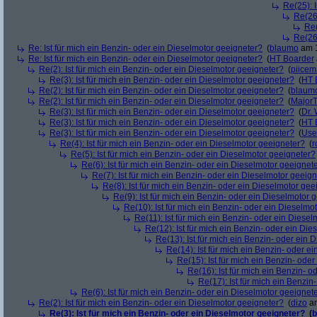
Re(25): 
Re(26)
Re(
Re(26)
Re: Ist für mich ein Benzin- oder ein Dieselmotor geeigneter?
(
blaumo
am 1
Re: Ist für mich ein Benzin- oder ein Dieselmotor geeigneter?
(
HT Boarder
Re(2): Ist für mich ein Benzin- oder ein Dieselmotor geeigneter?
(
piice
Re(3): Ist für mich ein Benzin- oder ein Dieselmotor geeigneter?
(
HT 
Re(2): Ist für mich ein Benzin- oder ein Dieselmotor geeigneter?
(
blaum
Re(2): Ist für mich ein Benzin- oder ein Dieselmotor geeigneter?
(
Major
Re(3): Ist für mich ein Benzin- oder ein Dieselmotor geeigneter?
(
Dr.
Re(3): Ist für mich ein Benzin- oder ein Dieselmotor geeigneter?
(
HT 
Re(3): Ist für mich ein Benzin- oder ein Dieselmotor geeigneter?
(
Use
Re(4): Ist für mich ein Benzin- oder ein Dieselmotor geeigneter?
(
r
Re(5): Ist für mich ein Benzin- oder ein Dieselmotor geeigneter?
Re(6): Ist für mich ein Benzin- oder ein Dieselmotor geeignet
Re(7): Ist für mich ein Benzin- oder ein Dieselmotor geeig
Re(8): Ist für mich ein Benzin- oder ein Dieselmotor gee
Re(9): Ist für mich ein Benzin- oder ein Dieselmotor 
Re(10): Ist für mich ein Benzin- oder ein Dieselmo
Re(11): Ist für mich ein Benzin- oder ein Diese
Re(12): Ist für mich ein Benzin- oder ein Di
Re(13): Ist für mich ein Benzin- oder ein
Re(14): Ist für mich ein Benzin- oder e
Re(15): Ist für mich ein Benzin- ode
Re(16): Ist für mich ein Benzin- 
Re(17): Ist für mich ein Benzi
Re(6): Ist für mich ein Benzin- oder ein Dieselmotor geeignet
Re(2): Ist für mich ein Benzin- oder ein Dieselmotor geeigneter?
(
dizo
am
Re(3): Ist für mich ein Benzin- oder ein Dieselmotor geeigneter?
(
b