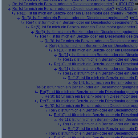
Re: Ist für mich ein Benzin- oder ein Dieselmotor geeigneter?
(
HITCHER
am
Re: Ist für mich ein Benzin- oder ein Dieselmotor geeigneter?
(
w114/115
am
Re(2): Ist für mich ein Benzin- oder ein Dieselmotor geeigneter?
(
robotti
Re(3): Ist für mich ein Benzin- oder ein Dieselmotor geeigneter?
(
w11
Re(4): Ist für mich ein Benzin- oder ein Dieselmotor geeigneter?
(
U
Re(5): Ist für mich ein Benzin- oder ein Dieselmotor geeigneter?
Re(6): Ist für mich ein Benzin- oder ein Dieselmotor geeignet
Re(7): Ist für mich ein Benzin- oder ein Dieselmotor geeig
Re(8): Ist für mich ein Benzin- oder ein Dieselmotor gee
Re(9): Ist für mich ein Benzin- oder ein Dieselmotor 
Re(10): Ist für mich ein Benzin- oder ein Dieselmo
Re(11): Ist für mich ein Benzin- oder ein Diese
Re(12): Ist für mich ein Benzin- oder ein Di
Re(10): Ist für mich ein Benzin- oder ein Dieselmo
Re(11): Ist für mich ein Benzin- oder ein Diese
Re(12): Ist für mich ein Benzin- oder ein Di
Re(13): Ist für mich ein Benzin- oder ein
Re(14): Ist für mich ein Benzin- oder e
Re(6): Ist für mich ein Benzin- oder ein Dieselmotor geeignet
Re(7): Ist für mich ein Benzin- oder ein Dieselmotor geeig
Re(8): Ist für mich ein Benzin- oder ein Dieselmotor gee
Re(7): Ist für mich ein Benzin- oder ein Dieselmotor geeig
Re(8): Ist für mich ein Benzin- oder ein Dieselmotor gee
Re(9): Ist für mich ein Benzin- oder ein Dieselmotor 
Re(10): Ist für mich ein Benzin- oder ein Dieselmo
Re(11): Ist für mich ein Benzin- oder ein Diese
Re(12): Ist für mich ein Benzin- oder ein Di
Re(13): Ist für mich ein Benzin- oder ein
Re(9): Ist für mich ein Benzin- oder ein Dieselmotor 