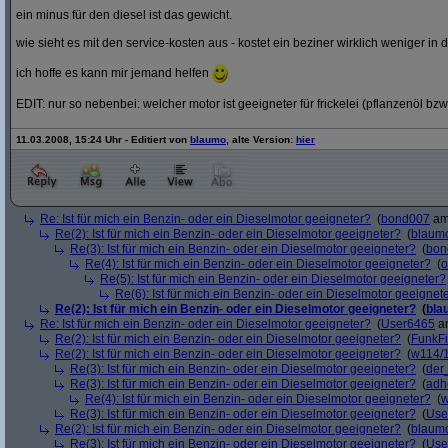
ein minus für den diesel ist das gewicht.
wie sieht es mit den service-kosten aus - kostet ein beziner wirklich weniger in 
ich hoffe es kann mir jemand helfen
EDIT: nur so nebenbei: welcher motor ist geeigneter für frickelei (pflanzenöl bzw
11.03.2008, 15:24 Uhr - Editiert von
blaumo
, alte Version:
hier
Re: Ist für mich ein Benzin- oder ein Dieselmotor geeigneter?
(
bond007
am 
Re(2): Ist für mich ein Benzin- oder ein Dieselmotor geeigneter?
(
blaum
Re(3): Ist für mich ein Benzin- oder ein Dieselmotor geeigneter?
(
bon
Re(4): Ist für mich ein Benzin- oder ein Dieselmotor geeigneter?
(
o
Re(5): Ist für mich ein Benzin- oder ein Dieselmotor geeigneter?
Re(6): Ist für mich ein Benzin- oder ein Dieselmotor geeignet
Re(2): Ist für mich ein Benzin- oder ein Dieselmotor geeigneter?
(
bla
Re: Ist für mich ein Benzin- oder ein Dieselmotor geeigneter?
(
User6465
am
Re(2): Ist für mich ein Benzin- oder ein Dieselmotor geeigneter?
(
FunkF
Re(2): Ist für mich ein Benzin- oder ein Dieselmotor geeigneter?
(
w114/
Re(3): Ist für mich ein Benzin- oder ein Dieselmotor geeigneter?
(
der
Re(3): Ist für mich ein Benzin- oder ein Dieselmotor geeigneter?
(
adh
Re(4): Ist für mich ein Benzin- oder ein Dieselmotor geeigneter?
(
w
Re(3): Ist für mich ein Benzin- oder ein Dieselmotor geeigneter?
(
Use
Re(2): Ist für mich ein Benzin- oder ein Dieselmotor geeigneter?
(
blaum
Re(3): Ist für mich ein Benzin- oder ein Dieselmotor geeigneter?
(
Use