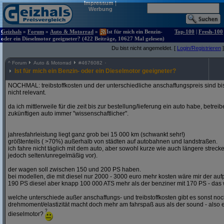
Impressum
|
Werbung
Geizhals
»
Forum
»
Auto & Motorrad
»
Ist für mich ein Benzin-
Top-100
|
Fresh-100
oder ein Dieselmotor geeigneter? (422 Beiträge, 10627 Mal gelesen)
Du bist nicht angemeldet. [
Login/Registrieren
]
^
Forum
Auto & Motorrad
#
4676082
Ist für mich ein Benzin- oder ein Dieselmotor geeigneter?
NOCHMAL: treibstoffkosten und der unterschiedliche anschaffungspreis sind bi
nicht relevant.
da ich mittlerweile für die zeit bis zur bestellung/lieferung ein auto habe, betre
zukünftigen auto immer "wissenschaftlicher".
jahresfahrleistung liegt ganz grob bei 15 000 km (schwankt sehr!)
größtenteils ( >70%) außerhalb von städten auf autobahnen und landstraßen.
ich fahre nicht täglich mit dem auto, aber sowohl kurze wie auch längere stre
jedoch selten/unregelmäßig vor).
der wagen soll zwischen 150 und 200 PS haben.
bei modellen, die mit diesel nur 2000 - 3000 euro mehr kosten wäre mir der aufp
190 PS diesel aber knapp 100 000 ATS mehr als der benziner mit 170 PS - das w
welche unterschiede außer anschaffungs- und treibstoffkosten gibt es sonst noch
drehmoment/elastizität macht doch mehr am fahrspaß aus als der sound - also e
dieselmotor?