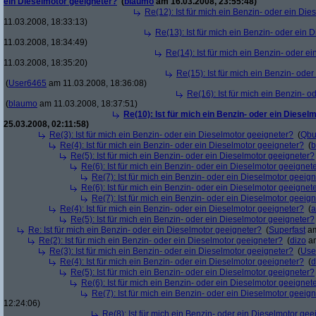
ein Dieselmotor geeigneter?
(
blaumo
am 16.03.2008, 23:55:48)
Re(12): Ist für mich ein Benzin- oder ein Di
11.03.2008, 18:33:13)
Re(13): Ist für mich ein Benzin- oder ein
11.03.2008, 18:34:49)
Re(14): Ist für mich ein Benzin- oder e
11.03.2008, 18:35:20)
Re(15): Ist für mich ein Benzin- ode
(
User6465
am 11.03.2008, 18:36:08)
Re(16): Ist für mich ein Benzin- 
(
blaumo
am 11.03.2008, 18:37:51)
Re(10): Ist für mich ein Benzin- oder ein Diesel
25.03.2008, 02:11:58)
Re(3): Ist für mich ein Benzin- oder ein Dieselmotor geeigneter?
(
Qbu
Re(4): Ist für mich ein Benzin- oder ein Dieselmotor geeigneter?
(
b
Re(5): Ist für mich ein Benzin- oder ein Dieselmotor geeigneter?
Re(6): Ist für mich ein Benzin- oder ein Dieselmotor geeignet
Re(7): Ist für mich ein Benzin- oder ein Dieselmotor geeig
Re(6): Ist für mich ein Benzin- oder ein Dieselmotor geeignet
Re(7): Ist für mich ein Benzin- oder ein Dieselmotor geeig
Re(4): Ist für mich ein Benzin- oder ein Dieselmotor geeigneter?
(
a
Re(5): Ist für mich ein Benzin- oder ein Dieselmotor geeigneter?
Re: Ist für mich ein Benzin- oder ein Dieselmotor geeigneter?
(
Superfast
am
Re(2): Ist für mich ein Benzin- oder ein Dieselmotor geeigneter?
(
dizo
am
Re(3): Ist für mich ein Benzin- oder ein Dieselmotor geeigneter?
(
Use
Re(4): Ist für mich ein Benzin- oder ein Dieselmotor geeigneter?
(
d
Re(5): Ist für mich ein Benzin- oder ein Dieselmotor geeigneter?
Re(6): Ist für mich ein Benzin- oder ein Dieselmotor geeignet
Re(7): Ist für mich ein Benzin- oder ein Dieselmotor geeig
12:24:06)
Re(8): Ist für mich ein Benzin- oder ein Dieselmotor gee