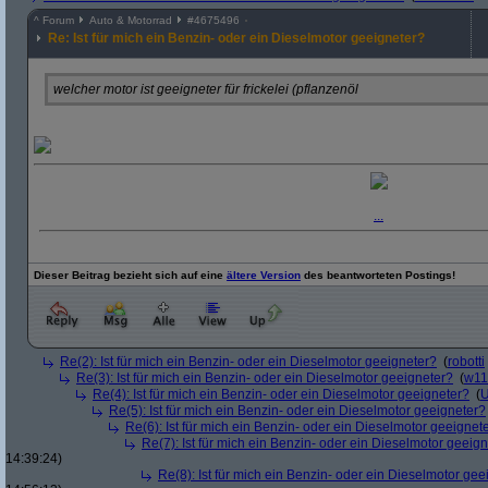
^
Forum
Auto & Motorrad
#
4675496
Re: Ist für mich ein Benzin- oder ein Dieselmotor geeigneter?
welcher motor ist geeigneter für frickelei (pflanzenöl
...
Dieser Beitrag bezieht sich auf eine
ältere Version
des beantworteten Postings!
Re(2): Ist für mich ein Benzin- oder ein Dieselmotor geeigneter?
(
robotti
Re(3): Ist für mich ein Benzin- oder ein Dieselmotor geeigneter?
(
w11
Re(4): Ist für mich ein Benzin- oder ein Dieselmotor geeigneter?
(
U
Re(5): Ist für mich ein Benzin- oder ein Dieselmotor geeigneter?
Re(6): Ist für mich ein Benzin- oder ein Dieselmotor geeignet
Re(7): Ist für mich ein Benzin- oder ein Dieselmotor geeig
14:39:24)
Re(8): Ist für mich ein Benzin- oder ein Dieselmotor gee