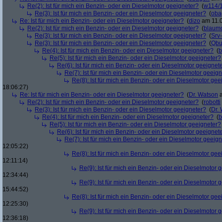
Re(2): Ist für mich ein Benzin- oder ein Dieselmotor geeigneter?
(
w114/
Re(3): Ist für mich ein Benzin- oder ein Dieselmotor geeigneter?
(
oba
Re: Ist für mich ein Benzin- oder ein Dieselmotor geeigneter?
(
dizo
am 11.0
Re(2): Ist für mich ein Benzin- oder ein Dieselmotor geeigneter?
(
blaum
Re(3): Ist für mich ein Benzin- oder ein Dieselmotor geeigneter?
(
Srv
Re(3): Ist für mich ein Benzin- oder ein Dieselmotor geeigneter?
(
Qbu
Re(4): Ist für mich ein Benzin- oder ein Dieselmotor geeigneter?
(
b
Re(5): Ist für mich ein Benzin- oder ein Dieselmotor geeigneter?
Re(6): Ist für mich ein Benzin- oder ein Dieselmotor geeignet
Re(7): Ist für mich ein Benzin- oder ein Dieselmotor geeig
Re(8): Ist für mich ein Benzin- oder ein Dieselmotor gee
18:06:27)
Re: Ist für mich ein Benzin- oder ein Dieselmotor geeigneter?
(
Dr. Watson
a
Re(2): Ist für mich ein Benzin- oder ein Dieselmotor geeigneter?
(
robotti
Re(3): Ist für mich ein Benzin- oder ein Dieselmotor geeigneter?
(
Dr.
Re(4): Ist für mich ein Benzin- oder ein Dieselmotor geeigneter?
(
b
Re(5): Ist für mich ein Benzin- oder ein Dieselmotor geeigneter?
Re(6): Ist für mich ein Benzin- oder ein Dieselmotor geeignet
Re(7): Ist für mich ein Benzin- oder ein Dieselmotor geeig
12:05:22)
Re(8): Ist für mich ein Benzin- oder ein Dieselmotor gee
12:11:14)
Re(9): Ist für mich ein Benzin- oder ein Dieselmotor 
12:34:44)
Re(9): Ist für mich ein Benzin- oder ein Dieselmotor 
15:44:52)
Re(8): Ist für mich ein Benzin- oder ein Dieselmotor gee
12:25:30)
Re(9): Ist für mich ein Benzin- oder ein Dieselmotor 
12:36:18)