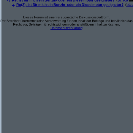
Re: Ist für mich ein Benzin- oder ein Dieselmotor geeigneter?
(
Dr. Ko
am
Re(2): Ist für mich ein Benzin- oder ein Dieselmotor geeigneter?
(
bla
Dieses Forum ist eine frei zugängliche Diskussionsplattform.
Der Betreiber übernimmt keine Verantwortung für den Inhalt der Beiträge und behält sich das
Recht vor, Beiträge mit rechtswidrigem oder anstößigem Inhalt zu löschen.
Datenschutzerklärung