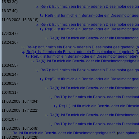
15:53:30)
Re(7): Ist für mich ein Benzin- oder ein Dieselmotor geeig
16:37:40)
Re(8): Ist für mich ein Benzin- oder ein Dieselmotor gee
11.03.2008, 16:38:18)
Re(7): Ist für mich ein Benzin- oder ein Dieselmotor geeig
Re(8): Ist für mich ein Benzin- oder ein Dieselmotor gee
17:43:47)
Re(9): Ist für mich ein Benzin- oder ein Dieselmotor 
18:24:26)
Re(4): Ist für mich ein Benzin- oder ein Dieselmotor geeigneter?
(
b
Re(4): Ist für mich ein Benzin- oder ein Dieselmotor geeigneter?
(
M
Re(5): Ist für mich ein Benzin- oder ein Dieselmotor geeigneter?
Re(6): Ist für mich ein Benzin- oder ein Dieselmotor geeignet
16:34:55)
Re(7): Ist für mich ein Benzin- oder ein Dieselmotor geeig
16:36:24)
Re(8): Ist für mich ein Benzin- oder ein Dieselmotor gee
16:39:18)
Re(9): Ist für mich ein Benzin- oder ein Dieselmotor 
16:40:31)
Re(10): Ist für mich ein Benzin- oder ein Dieselmo
11.03.2008, 16:44:04)
Re(11): Ist für mich ein Benzin- oder ein Diese
11.03.2008, 17:42:22)
Re(9): Ist für mich ein Benzin- oder ein Dieselmotor 
16:41:07)
Re(10): Ist für mich ein Benzin- oder ein Dieselmo
11.03.2008, 16:45:48)
Re: Ist für mich ein Benzin- oder ein Dieselmotor geeigneter?
(
der_spinne
11.03.2008, 15:04:28)