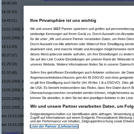
09:06:28)
Re(9): Ist für mich ein Benzin- oder ein Dieselmotor 
18:35:43)
Re(10): Ist für mich ein Benzin- oder ein Dieselmo
Ihre Privatsphäre ist uns wichtig
19:48:51)
Re(11): Ist für mich ein Benzin- oder ein Diese
Wir und unsere
1017
-Partner speichern und greifen auf personenbezo
13.03.2008, 00:31:57)
Re(11): Ist für mich ein Benzin- oder ein Diese
eindeutige Kennungen auf Ihrem Gerät zu. Durch Auswahl von Akzeptier
13.03.2008, 04:20:58)
für die unter „Wir und unsere Partner verarbeiten Daten, um Ihnen Dien
Re(7): Ist für mich ein Benzin- oder ein Dieselmotor geeig
Durch Auswahl von Alle ablehnen oder Widerruf Ihrer Einwilligung werde
18:12:43)
deaktiviert sind, sind manche Inhalte und Anzeigen möglicherweise nicht
Re(7): Ist für mich ein Benzin- oder ein Dieselmotor geeig
dieses Menü jederzeit wieder aufrufen, um Ihre Einstellungen zu ändern 
00:37:07)
Sie auf den Link Cookie-Einstellungen am unteren Rand der Webseite kli
Re(8): Ist für mich ein Benzin- oder ein Dieselmotor gee
01:29:10)
unseres Website. Weitere Informationen finden Sie in unserer Datensch
Re(9): Ist für mich ein Benzin- oder ein Dieselmotor 
Sofern Ihre getroffenen Einstellungen auch Anbieter umfassen, die Daten
01:33:46)
Re(10): Ist für mich ein Benzin- oder ein Dieselmo
Angemessenheitsbeschlusses gem Art 45 DSGVO und ohne geeignete G
13.03.2008, 01:46:35)
so gilt Ihre Einwilligung auch hierfür (Art 49 Abs 1 lit a DSGVO). Dies gi
Re(11): Ist für mich ein Benzin- oder ein Diese
die USA. Es besteht insbesondere das Risiko, dass Ihre Daten durch B
13.03.2008, 01:53:27)
Überwachungszwecken verarbeitet werden können, möglicherweise auc
Re(12): Ist für mich ein Benzin- oder ein Di
können Sie abstellen, in dem Sie bei dem jeweiligen Anbieter in der Liste
13.03.2008, 01:55:01)
Re(13): Ist für mich ein Benzin- oder ein
Wir und unsere Partner verarbeiten Daten, um Folg
13.03.2008, 15:02:40)
Re(14): Ist für mich ein Benzin- oder e
Endgeräteeigenschaften zur Identifikation aktiv abfragen. Verwendung 
am 13.03.2008, 15:14:17)
Zugriff auf Informationen auf einem Endgerät. Personalisierte Werbung
Re(15): Ist für mich ein Benzin- ode
und der Performance von Inhalten, Zielgruppenforschung sowie Entwic
am 14.03.2008, 22:37:04)
Liste der Partner (Lieferanten)
Re(16): Ist für mich ein Benzin- 
(
User6465
am 14.03.2008, 23:03:09)