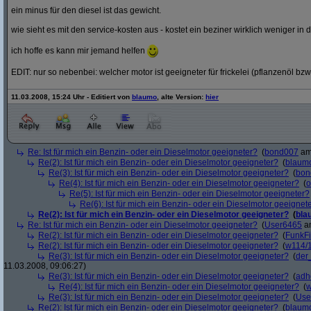
ein minus für den diesel ist das gewicht.
wie sieht es mit den service-kosten aus - kostet ein beziner wirklich weniger in 
ich hoffe es kann mir jemand helfen
EDIT: nur so nebenbei: welcher motor ist geeigneter für frickelei (pflanzenöl bzw
11.03.2008, 15:24 Uhr - Editiert von
blaumo
, alte Version:
hier
Re: Ist für mich ein Benzin- oder ein Dieselmotor geeigneter?
(
bond007
am 
Re(2): Ist für mich ein Benzin- oder ein Dieselmotor geeigneter?
(
blaum
Re(3): Ist für mich ein Benzin- oder ein Dieselmotor geeigneter?
(
bon
Re(4): Ist für mich ein Benzin- oder ein Dieselmotor geeigneter?
(
o
Re(5): Ist für mich ein Benzin- oder ein Dieselmotor geeigneter?
Re(6): Ist für mich ein Benzin- oder ein Dieselmotor geeignet
Re(2): Ist für mich ein Benzin- oder ein Dieselmotor geeigneter?
(
bla
Re: Ist für mich ein Benzin- oder ein Dieselmotor geeigneter?
(
User6465
am
Re(2): Ist für mich ein Benzin- oder ein Dieselmotor geeigneter?
(
FunkF
Re(2): Ist für mich ein Benzin- oder ein Dieselmotor geeigneter?
(
w114/
Re(3): Ist für mich ein Benzin- oder ein Dieselmotor geeigneter?
(
der
11.03.2008, 09:06:27)
Re(3): Ist für mich ein Benzin- oder ein Dieselmotor geeigneter?
(
adh
Re(4): Ist für mich ein Benzin- oder ein Dieselmotor geeigneter?
(
w
Re(3): Ist für mich ein Benzin- oder ein Dieselmotor geeigneter?
(
Use
Re(2): Ist für mich ein Benzin- oder ein Dieselmotor geeigneter?
(
blaum