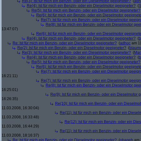
Re(3): Ist für mich ein Benzin- oder ein Dieselmotor geeigneter?
(
adh
Re(4): Ist für mich ein Benzin- oder ein Dieselmotor geeigneter?
(
S
Re(5): Ist für mich ein Benzin- oder ein Dieselmotor geeigneter?
Re(6): Ist für mich ein Benzin- oder ein Dieselmotor geeignet
Re(7): Ist für mich ein Benzin- oder ein Dieselmotor geeig
Re(8): Ist für mich ein Benzin- oder ein Dieselmotor gee
13:47:07)
Re(6): Ist für mich ein Benzin- oder ein Dieselmotor geeignet
Re(4): Ist für mich ein Benzin- oder ein Dieselmotor geeigneter?
(
b
Re: Ist für mich ein Benzin- oder ein Dieselmotor geeigneter?
(
adhoc
am 11
Re(2): Ist für mich ein Benzin- oder ein Dieselmotor geeigneter?
(
blaum
Re(3): Ist für mich ein Benzin- oder ein Dieselmotor geeigneter?
(
Mar
Re(4): Ist für mich ein Benzin- oder ein Dieselmotor geeigneter?
(
b
Re(5): Ist für mich ein Benzin- oder ein Dieselmotor geeigneter?
Re(6): Ist für mich ein Benzin- oder ein Dieselmotor geeignet
Re(7): Ist für mich ein Benzin- oder ein Dieselmotor geeig
16:21:11)
Re(7): Ist für mich ein Benzin- oder ein Dieselmotor geeig
Re(8): Ist für mich ein Benzin- oder ein Dieselmotor gee
16:25:01)
Re(9): Ist für mich ein Benzin- oder ein Dieselmotor 
16:26:35)
Re(10): Ist für mich ein Benzin- oder ein Dieselmo
11.03.2008, 16:30:04)
Re(11): Ist für mich ein Benzin- oder ein Diese
11.03.2008, 16:33:48)
Re(12): Ist für mich ein Benzin- oder ein Di
11.03.2008, 16:44:29)
Re(11): Ist für mich ein Benzin- oder ein Diese
11.03.2008, 18:16:37)
Re: Ist für mich ein Benzin- oder ein Dieselmotor geeigneter?
(
obageh
am 1