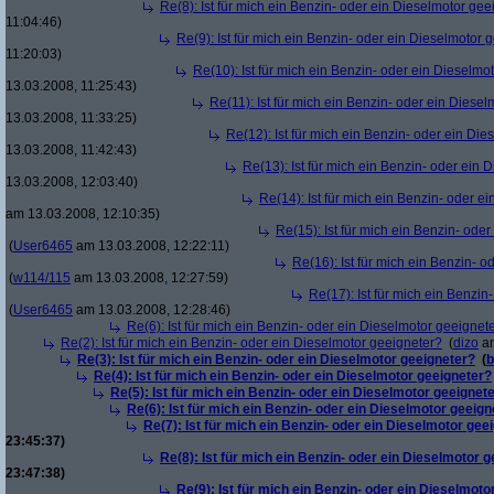
Re(8): Ist für mich ein Benzin- oder ein Dieselmotor gee
11:04:46)
Re(9): Ist für mich ein Benzin- oder ein Dieselmotor 
11:20:03)
Re(10): Ist für mich ein Benzin- oder ein Dieselmo
13.03.2008, 11:25:43)
Re(11): Ist für mich ein Benzin- oder ein Diese
13.03.2008, 11:33:25)
Re(12): Ist für mich ein Benzin- oder ein Di
13.03.2008, 11:42:43)
Re(13): Ist für mich ein Benzin- oder ein
13.03.2008, 12:03:40)
Re(14): Ist für mich ein Benzin- oder e
am 13.03.2008, 12:10:35)
Re(15): Ist für mich ein Benzin- ode
(
User6465
am 13.03.2008, 12:22:11)
Re(16): Ist für mich ein Benzin- 
(
w114/115
am 13.03.2008, 12:27:59)
Re(17): Ist für mich ein Benzi
(
User6465
am 13.03.2008, 12:28:46)
Re(6): Ist für mich ein Benzin- oder ein Dieselmotor geeignet
Re(2): Ist für mich ein Benzin- oder ein Dieselmotor geeigneter?
(
dizo
am
Re(3): Ist für mich ein Benzin- oder ein Dieselmotor geeigneter?
(
b
Re(4): Ist für mich ein Benzin- oder ein Dieselmotor geeigneter?
Re(5): Ist für mich ein Benzin- oder ein Dieselmotor geeignet
Re(6): Ist für mich ein Benzin- oder ein Dieselmotor geeign
Re(7): Ist für mich ein Benzin- oder ein Dieselmotor gee
23:45:37)
Re(8): Ist für mich ein Benzin- oder ein Dieselmotor 
23:47:38)
Re(9): Ist für mich ein Benzin- oder ein Dieselmoto