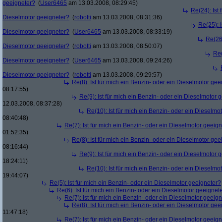
geeigneter?
(
User6465
am 13.03.2008, 08:29:45)
Re(24): Ist 
Dieselmotor geeigneter?
(
robotti
am 13.03.2008, 08:31:36)
Re(25): I
Dieselmotor geeigneter?
(
User6465
am 13.03.2008, 08:33:19)
Re(26)
Dieselmotor geeigneter?
(
robotti
am 13.03.2008, 08:50:07)
Re(
Dieselmotor geeigneter?
(
User6465
am 13.03.2008, 09:24:26)
Dieselmotor geeigneter?
(
robotti
am 13.03.2008, 09:29:57)
Re(8): Ist für mich ein Benzin- oder ein Dieselmotor gee
08:17:55)
Re(9): Ist für mich ein Benzin- oder ein Dieselmotor 
12.03.2008, 08:37:28)
Re(10): Ist für mich ein Benzin- oder ein Dieselmo
08:40:48)
Re(7): Ist für mich ein Benzin- oder ein Dieselmotor geeig
01:52:35)
Re(8): Ist für mich ein Benzin- oder ein Dieselmotor gee
08:16:44)
Re(9): Ist für mich ein Benzin- oder ein Dieselmotor 
18:24:11)
Re(10): Ist für mich ein Benzin- oder ein Dieselmo
19:44:07)
Re(5): Ist für mich ein Benzin- oder ein Dieselmotor geeigneter?
Re(6): Ist für mich ein Benzin- oder ein Dieselmotor geeignet
Re(7): Ist für mich ein Benzin- oder ein Dieselmotor geeig
Re(8): Ist für mich ein Benzin- oder ein Dieselmotor gee
11:47:18)
Re(7): Ist für mich ein Benzin- oder ein Dieselmotor geeig