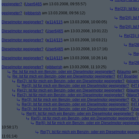
geeigneter?
(
User6465
am 13.03.2008, 09:55:57)
Re(23): Ist fü
geeigneter?
(
gibberish
am 13.03.2008, 09:56:12)
Re(24): Ist 
Dieselmotor geeigneter?
(
w114/115
am 13.03.2008, 10:00:05)
Re(24): Ist 
Dieselmotor geeigneter?
(
User6465
am 13.03.2008, 10:01:22)
Re(25): I
Dieselmotor geeigneter?
(
w114/115
am 13.03.2008, 10:03:21)
Re(26)
Dieselmotor geeigneter?
(
User6465
am 13.03.2008, 10:17:16)
Re(
Dieselmotor geeigneter?
(
w114/115
am 13.03.2008, 10:26:14)
Re(26)
Dieselmotor geeigneter?
(
gibberish
am 13.03.2008, 11:10:25)
Re: Ist für mich ein Benzin- oder ein Dieselmotor geeigneter?
(
blaumo
am 1
Re: Ist für mich ein Benzin- oder ein Dieselmotor geeigneter?
(
HT Boarder
Re(2): Ist für mich ein Benzin- oder ein Dieselmotor geeigneter?
(
piice
Re(3): Ist für mich ein Benzin- oder ein Dieselmotor geeigneter?
(
HT 
Re(2): Ist für mich ein Benzin- oder ein Dieselmotor geeigneter?
(
blaum
Re(2): Ist für mich ein Benzin- oder ein Dieselmotor geeigneter?
(
Major
Re(3): Ist für mich ein Benzin- oder ein Dieselmotor geeigneter?
(
Dr.
Re(3): Ist für mich ein Benzin- oder ein Dieselmotor geeigneter?
(
HT 
Re(3): Ist für mich ein Benzin- oder ein Dieselmotor geeigneter?
(
Use
Re(4): Ist für mich ein Benzin- oder ein Dieselmotor geeigneter?
(
r
Re(5): Ist für mich ein Benzin- oder ein Dieselmotor geeigneter?
Re(6): Ist für mich ein Benzin- oder ein Dieselmotor geeignet
10:58:17)
Re(7): Ist für mich ein Benzin- oder ein Dieselmotor geeig
11:01:14)