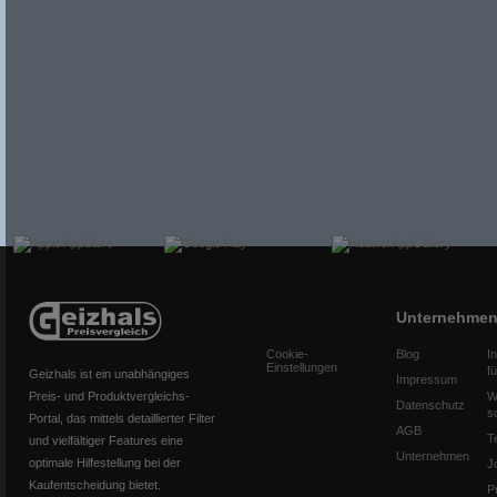
Unternehme
Cookie-
Blog
I
Einstellungen
f
Geizhals ist ein unabhängiges
Impressum
Preis- und Produktvergleichs-
W
Datenschutz
s
Portal, das mittels detaillierter Filter
AGB
T
und vielfältiger Features eine
Unternehmen
optimale Hilfestellung bei der
J
Kaufentscheidung bietet.
P