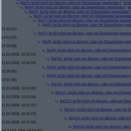
Re(3): Ist für mich ein Benzin- oder ein Dieselmotor geeigneter?
(
Use
Re(4): Ist für mich ein Benzin- oder ein Dieselmotor geeigneter?
(
b
Re(5): Ist für mich ein Benzin- oder ein Dieselmotor geeigneter?
Re(6): Ist für mich ein Benzin- oder ein Dieselmotor geeignet
Re(7): Ist für mich ein Benzin- oder ein Dieselmotor geeig
Re(8): Ist für mich ein Benzin- oder ein Dieselmotor gee
15:33:41)
Re(7): Ist für mich ein Benzin- oder ein Dieselmotor geeig
14:31:03)
Re(8): Ist für mich ein Benzin- oder ein Dieselmotor gee
15:26:58)
Re(9): Ist für mich ein Benzin- oder ein Dieselmotor 
11.03.2008, 15:35:01)
Re(10): Ist für mich ein Benzin- oder ein Dieselmo
11.03.2008, 18:08:55)
Re(9): Ist für mich ein Benzin- oder ein Dieselmotor 
15:36:00)
Re(9): Ist für mich ein Benzin- oder ein Dieselmotor 
15:51:38)
Re(10): Ist für mich ein Benzin- oder ein Dieselmo
11.03.2008, 18:10:00)
Re(11): Ist für mich ein Benzin- oder ein Diese
11.03.2008, 18:13:04)
Re(12): Ist für mich ein Benzin- oder ein Di
11.03.2008, 18:32:27)
Re(13): Ist für mich ein Benzin- oder ein
11.03.2008, 18:34:23)
Re(14): Ist für mich ein Benzin- oder e
11.03.2008, 18:37:06)
Re(15): Ist für mich ein Benzin- ode
am 12.03.2008, 09:04:25)