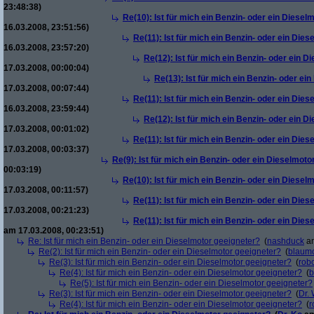
23:48:38)
Re(10): Ist für mich ein Benzin- oder ein Diesel
16.03.2008, 23:51:56)
Re(11): Ist für mich ein Benzin- oder ein Die
16.03.2008, 23:57:20)
Re(12): Ist für mich ein Benzin- oder ein 
17.03.2008, 00:00:04)
Re(13): Ist für mich ein Benzin- oder ei
17.03.2008, 00:07:44)
Re(11): Ist für mich ein Benzin- oder ein Die
16.03.2008, 23:59:44)
Re(12): Ist für mich ein Benzin- oder ein 
17.03.2008, 00:01:02)
Re(11): Ist für mich ein Benzin- oder ein Die
17.03.2008, 00:03:37)
Re(9): Ist für mich ein Benzin- oder ein Dieselmoto
00:03:19)
Re(10): Ist für mich ein Benzin- oder ein Diesel
17.03.2008, 00:11:57)
Re(11): Ist für mich ein Benzin- oder ein Die
17.03.2008, 00:21:23)
Re(11): Ist für mich ein Benzin- oder ein Die
am 17.03.2008, 00:23:51)
Re: Ist für mich ein Benzin- oder ein Dieselmotor geeigneter?
(
nashduck
am
Re(2): Ist für mich ein Benzin- oder ein Dieselmotor geeigneter?
(
blaum
Re(3): Ist für mich ein Benzin- oder ein Dieselmotor geeigneter?
(
robo
Re(4): Ist für mich ein Benzin- oder ein Dieselmotor geeigneter?
(
b
Re(5): Ist für mich ein Benzin- oder ein Dieselmotor geeigneter?
Re(3): Ist für mich ein Benzin- oder ein Dieselmotor geeigneter?
(
Dr.
Re(4): Ist für mich ein Benzin- oder ein Dieselmotor geeigneter?
(
r