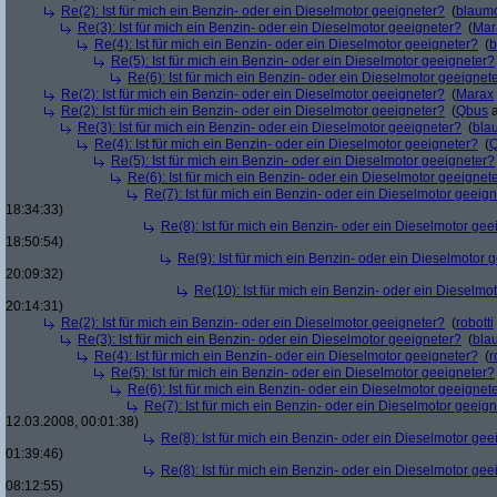
Re(2): Ist für mich ein Benzin- oder ein Dieselmotor geeigneter?
(
blaum
Re(3): Ist für mich ein Benzin- oder ein Dieselmotor geeigneter?
(
Mar
Re(4): Ist für mich ein Benzin- oder ein Dieselmotor geeigneter?
(
b
Re(5): Ist für mich ein Benzin- oder ein Dieselmotor geeigneter?
Re(6): Ist für mich ein Benzin- oder ein Dieselmotor geeignet
Re(2): Ist für mich ein Benzin- oder ein Dieselmotor geeigneter?
(
Marax
Re(2): Ist für mich ein Benzin- oder ein Dieselmotor geeigneter?
(
Qbus
a
Re(3): Ist für mich ein Benzin- oder ein Dieselmotor geeigneter?
(
bla
Re(4): Ist für mich ein Benzin- oder ein Dieselmotor geeigneter?
(
Re(5): Ist für mich ein Benzin- oder ein Dieselmotor geeigneter?
Re(6): Ist für mich ein Benzin- oder ein Dieselmotor geeignet
Re(7): Ist für mich ein Benzin- oder ein Dieselmotor geeig
18:34:33)
Re(8): Ist für mich ein Benzin- oder ein Dieselmotor gee
18:50:54)
Re(9): Ist für mich ein Benzin- oder ein Dieselmotor 
20:09:32)
Re(10): Ist für mich ein Benzin- oder ein Dieselmo
20:14:31)
Re(2): Ist für mich ein Benzin- oder ein Dieselmotor geeigneter?
(
robotti
Re(3): Ist für mich ein Benzin- oder ein Dieselmotor geeigneter?
(
bla
Re(4): Ist für mich ein Benzin- oder ein Dieselmotor geeigneter?
(
r
Re(5): Ist für mich ein Benzin- oder ein Dieselmotor geeigneter?
Re(6): Ist für mich ein Benzin- oder ein Dieselmotor geeignet
Re(7): Ist für mich ein Benzin- oder ein Dieselmotor geeig
12.03.2008, 00:01:38)
Re(8): Ist für mich ein Benzin- oder ein Dieselmotor gee
01:39:46)
Re(8): Ist für mich ein Benzin- oder ein Dieselmotor gee
08:12:55)