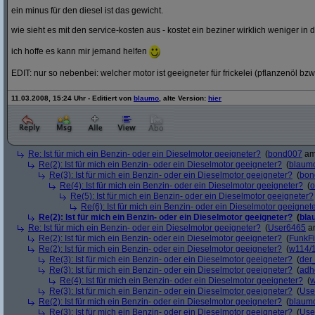
ein minus für den diesel ist das gewicht.
wie sieht es mit den service-kosten aus - kostet ein beziner wirklich weniger in 
ich hoffe es kann mir jemand helfen
EDIT: nur so nebenbei: welcher motor ist geeigneter für frickelei (pflanzenöl bzw
11.03.2008, 15:24 Uhr - Editiert von
blaumo
, alte Version:
hier
Re: Ist für mich ein Benzin- oder ein Dieselmotor geeigneter?
(
bond007
am 
Re(2): Ist für mich ein Benzin- oder ein Dieselmotor geeigneter?
(
blaum
Re(3): Ist für mich ein Benzin- oder ein Dieselmotor geeigneter?
(
bon
Re(4): Ist für mich ein Benzin- oder ein Dieselmotor geeigneter?
(
o
Re(5): Ist für mich ein Benzin- oder ein Dieselmotor geeigneter?
Re(6): Ist für mich ein Benzin- oder ein Dieselmotor geeignet
Re(2): Ist für mich ein Benzin- oder ein Dieselmotor geeigneter?
(
bla
Re: Ist für mich ein Benzin- oder ein Dieselmotor geeigneter?
(
User6465
am
Re(2): Ist für mich ein Benzin- oder ein Dieselmotor geeigneter?
(
FunkF
Re(2): Ist für mich ein Benzin- oder ein Dieselmotor geeigneter?
(
w114/
Re(3): Ist für mich ein Benzin- oder ein Dieselmotor geeigneter?
(
der
Re(3): Ist für mich ein Benzin- oder ein Dieselmotor geeigneter?
(
adh
Re(4): Ist für mich ein Benzin- oder ein Dieselmotor geeigneter?
(
w
Re(3): Ist für mich ein Benzin- oder ein Dieselmotor geeigneter?
(
Use
Re(2): Ist für mich ein Benzin- oder ein Dieselmotor geeigneter?
(
blaum
Re(3): Ist für mich ein Benzin- oder ein Dieselmotor geeigneter?
(
Use