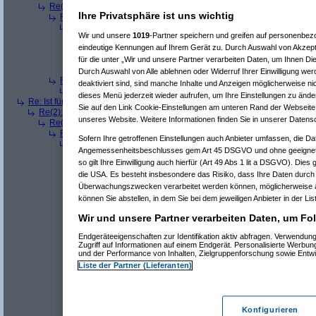
Re(3): Ist für mich ein Benzin- oder ein Dieselmotor geeigneter?
(
Qbu
Ihre Privatsphäre ist uns wichtig
Re(4): Ist für mich ein Benzin- oder ein Dieselmotor geeigneter?
(
b
Re(5): Ist für mich ein Benzin- oder ein Dieselmotor geeigneter?
Wir und unsere
1019
-Partner speichern und greifen auf personenbe
Re(6): Ist für mich ein Benzin- oder ein Dieselmotor geeignet
eindeutige Kennungen auf Ihrem Gerät zu. Durch Auswahl von Akzepti
Re(7): Ist für mich ein Benzin- oder ein Dieselmotor geeig
Re(6): Ist für mich ein Benzin- oder ein Dieselmotor geeignet
für die unter „Wir und unsere Partner verarbeiten Daten, um Ihnen Di
Re(7): Ist für mich ein Benzin- oder ein Dieselmotor geeig
Durch Auswahl von Alle ablehnen oder Widerruf Ihrer Einwilligung wer
Re(4): Ist für mich ein Benzin- oder ein Dieselmotor geeigneter?
(
a
deaktiviert sind, sind manche Inhalte und Anzeigen möglicherweise nic
Re(5): Ist für mich ein Benzin- oder ein Dieselmotor geeigneter?
dieses Menü jederzeit wieder aufrufen, um Ihre Einstellungen zu änder
Re: Ist für mich ein Benzin- oder ein Dieselmotor geeigneter?
(
Superfast
am
Sie auf den Link Cookie-Einstellungen am unteren Rand der Webseite k
Re(2): Ist für mich ein Benzin- oder ein Dieselmotor geeigneter?
(
dizo
am
unseres Website. Weitere Informationen finden Sie in unserer Datens
Re(3): Ist für mich ein Benzin- oder ein Dieselmotor geeigneter?
(
Use
Re(4): Ist für mich ein Benzin- oder ein Dieselmotor geeigneter?
(
d
Sofern Ihre getroffenen Einstellungen auch Anbieter umfassen, die Dat
Re(5): Ist für mich ein Benzin- oder ein Dieselmotor geeigneter?
Angemessenheitsbeschlusses gem Art 45 DSGVO und ohne geeignete
Re(6): Ist für mich ein Benzin- oder ein Dieselmotor geeignet
so gilt Ihre Einwilligung auch hierfür (Art 49 Abs 1 lit a DSGVO). Dies
Re(7): Ist für mich ein Benzin- oder ein Dieselmotor geeig
die USA. Es besteht insbesondere das Risiko, dass Ihre Daten durch
Re(8): Ist für mich ein Benzin- oder ein Dieselmotor gee
Re(9): Ist für mich ein Benzin- oder ein Dieselmotor 
Überwachungszwecken verarbeitet werden können, möglicherweise a
Re(10): Ist für mich ein Benzin- oder ein Dieselmo
können Sie abstellen, in dem Sie bei dem jeweiligen Anbieter in der Lis
Re(11): Ist für mich ein Benzin- oder ein Diese
Wir und unsere Partner verarbeiten Daten, um Fol
Re(11): Ist für mich ein Benzin- oder ein Diese
Re(7): Ist für mich ein Benzin- oder ein Dieselmotor geeig
Endgeräteeigenschaften zur Identifikation aktiv abfragen. Verwendun
Re(7): Ist für mich ein Benzin- oder ein Dieselmotor geeig
Zugriff auf Informationen auf einem Endgerät. Personalisierte Werbu
Re(8): Ist für mich ein Benzin- oder ein Dieselmotor gee
und der Performance von Inhalten, Zielgruppenforschung sowie Entw
Re(9): Ist für mich ein Benzin- oder ein Dieselmotor 
Liste der Partner (Lieferanten)
Re(10): Ist für mich ein Benzin- oder ein Dieselmo
Re(11): Ist für mich ein Benzin- oder ein Diese
Re(12): Ist für mich ein Benzin- oder ein Di
Re(13): Ist für mich ein Benzin- oder ein
Konfigurieren
Re(14): Ist für mich ein Benzin- oder e