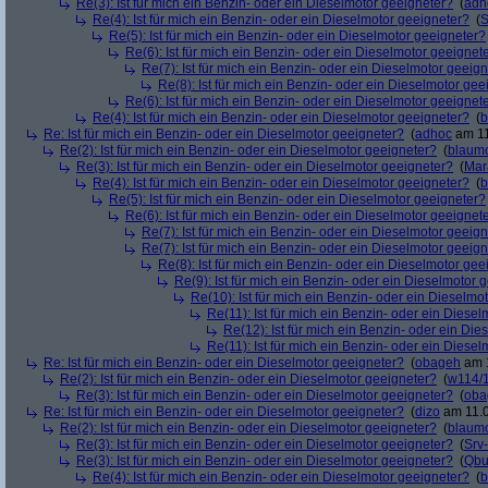
Re(3): Ist für mich ein Benzin- oder ein Dieselmotor geeigneter?
(
adh
Re(4): Ist für mich ein Benzin- oder ein Dieselmotor geeigneter?
(
S
Re(5): Ist für mich ein Benzin- oder ein Dieselmotor geeigneter?
Re(6): Ist für mich ein Benzin- oder ein Dieselmotor geeignet
Re(7): Ist für mich ein Benzin- oder ein Dieselmotor geeig
Re(8): Ist für mich ein Benzin- oder ein Dieselmotor gee
Re(6): Ist für mich ein Benzin- oder ein Dieselmotor geeignet
Re(4): Ist für mich ein Benzin- oder ein Dieselmotor geeigneter?
(
b
Re: Ist für mich ein Benzin- oder ein Dieselmotor geeigneter?
(
adhoc
am 11
Re(2): Ist für mich ein Benzin- oder ein Dieselmotor geeigneter?
(
blaum
Re(3): Ist für mich ein Benzin- oder ein Dieselmotor geeigneter?
(
Mar
Re(4): Ist für mich ein Benzin- oder ein Dieselmotor geeigneter?
(
b
Re(5): Ist für mich ein Benzin- oder ein Dieselmotor geeigneter?
Re(6): Ist für mich ein Benzin- oder ein Dieselmotor geeignet
Re(7): Ist für mich ein Benzin- oder ein Dieselmotor geeig
Re(7): Ist für mich ein Benzin- oder ein Dieselmotor geeig
Re(8): Ist für mich ein Benzin- oder ein Dieselmotor gee
Re(9): Ist für mich ein Benzin- oder ein Dieselmotor 
Re(10): Ist für mich ein Benzin- oder ein Dieselmo
Re(11): Ist für mich ein Benzin- oder ein Diese
Re(12): Ist für mich ein Benzin- oder ein Di
Re(11): Ist für mich ein Benzin- oder ein Diese
Re: Ist für mich ein Benzin- oder ein Dieselmotor geeigneter?
(
obageh
am 1
Re(2): Ist für mich ein Benzin- oder ein Dieselmotor geeigneter?
(
w114/
Re(3): Ist für mich ein Benzin- oder ein Dieselmotor geeigneter?
(
oba
Re: Ist für mich ein Benzin- oder ein Dieselmotor geeigneter?
(
dizo
am 11.0
Re(2): Ist für mich ein Benzin- oder ein Dieselmotor geeigneter?
(
blaum
Re(3): Ist für mich ein Benzin- oder ein Dieselmotor geeigneter?
(
Srv
Re(3): Ist für mich ein Benzin- oder ein Dieselmotor geeigneter?
(
Qbu
Re(4): Ist für mich ein Benzin- oder ein Dieselmotor geeigneter?
(
b