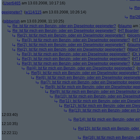
(
User6465
am 13.03.2008, 10:17:16)
Re(
geeigneter?
(
w114/115
am 13.03.2008, 10:26:14)
Re(26)
(
gibberish
am 13.03.2008, 11:10:25)
Re: Ist für mich ein Benzin- oder ein Dieselmotor geeigneter?
(
blaumo
am 1
Re: Ist für mich ein Benzin- oder ein Dieselmotor geeigneter?
(
HT Boarder
Re(2): Ist für mich ein Benzin- oder ein Dieselmotor geeigneter?
(
piice
Re(3): Ist für mich ein Benzin- oder ein Dieselmotor geeigneter?
(
HT 
Re(2): Ist für mich ein Benzin- oder ein Dieselmotor geeigneter?
(
blaum
Re(2): Ist für mich ein Benzin- oder ein Dieselmotor geeigneter?
(
Major
Re(3): Ist für mich ein Benzin- oder ein Dieselmotor geeigneter?
(
Dr.
Re(3): Ist für mich ein Benzin- oder ein Dieselmotor geeigneter?
(
HT 
Re(3): Ist für mich ein Benzin- oder ein Dieselmotor geeigneter?
(
Use
Re(4): Ist für mich ein Benzin- oder ein Dieselmotor geeigneter?
(
r
Re(5): Ist für mich ein Benzin- oder ein Dieselmotor geeigneter?
Re(6): Ist für mich ein Benzin- oder ein Dieselmotor geeignet
Re(7): Ist für mich ein Benzin- oder ein Dieselmotor geeig
Re(8): Ist für mich ein Benzin- oder ein Dieselmotor gee
Re(9): Ist für mich ein Benzin- oder ein Dieselmotor 
Re(10): Ist für mich ein Benzin- oder ein Dieselmo
Re(11): Ist für mich ein Benzin- oder ein Diese
Re(12): Ist für mich ein Benzin- oder ein Di
Re(13): Ist für mich ein Benzin- oder ein
12:03:40)
Re(14): Ist für mich ein Benzin- oder e
12:10:35)
Re(15): Ist für mich ein Benzin- ode
12:22:11)
Re(16): Ist für mich ein Benzin- 