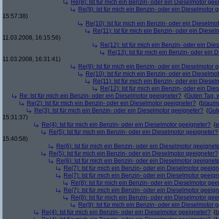
Re(8): Ist für mich ein Benzin- oder ein Dieselmotor gee
Re(9): Ist für mich ein Benzin- oder ein Dieselmotor 
15:57:38)
Re(10): Ist für mich ein Benzin- oder ein Dieselmo
Re(11): Ist für mich ein Benzin- oder ein Diese
11.03.2008, 16:15:56)
Re(12): Ist für mich ein Benzin- oder ein Di
Re(13): Ist für mich ein Benzin- oder ein
11.03.2008, 16:31:41)
Re(9): Ist für mich ein Benzin- oder ein Dieselmotor 
Re(10): Ist für mich ein Benzin- oder ein Dieselmo
Re(11): Ist für mich ein Benzin- oder ein Diese
Re(12): Ist für mich ein Benzin- oder ein Di
Re: Ist für mich ein Benzin- oder ein Dieselmotor geeigneter?
(
Guten Tag, 
Re(2): Ist für mich ein Benzin- oder ein Dieselmotor geeigneter?
(
blaum
Re(3): Ist für mich ein Benzin- oder ein Dieselmotor geeigneter?
(
Gut
15:31:37)
Re(4): Ist für mich ein Benzin- oder ein Dieselmotor geeigneter?
(
e
Re(5): Ist für mich ein Benzin- oder ein Dieselmotor geeigneter?
15:40:58)
Re(6): Ist für mich ein Benzin- oder ein Dieselmotor geeignet
Re(5): Ist für mich ein Benzin- oder ein Dieselmotor geeigneter?
Re(6): Ist für mich ein Benzin- oder ein Dieselmotor geeignet
Re(7): Ist für mich ein Benzin- oder ein Dieselmotor geeig
Re(7): Ist für mich ein Benzin- oder ein Dieselmotor geeig
Re(8): Ist für mich ein Benzin- oder ein Dieselmotor gee
Re(7): Ist für mich ein Benzin- oder ein Dieselmotor geeig
Re(8): Ist für mich ein Benzin- oder ein Dieselmotor gee
Re(9): Ist für mich ein Benzin- oder ein Dieselmotor 
Re(4): Ist für mich ein Benzin- oder ein Dieselmotor geeigneter?
(
b