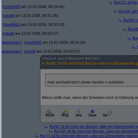
Re(23): Ist fü
(
User6465
am 13.03.2008, 08:29:45)
Re(24): Ist
(
robotti
am 13.03.2008, 08:31:36)
Re(25): 
(
User6465
am 13.03.2008, 08:33:19)
Re(26)
(
robotti
am 13.03.2008, 08:50:07)
Re(
geeigneter?
(
User6465
am 13.03.2008, 09:24:26)
geeigneter?
(
robotti
am 13.03.2008, 09:29:57)
^
Forum
Auto & Motorrad
#
4677327
Re(8): Ist für mich ein Benzin- oder ein Dieselmotor 
man wechselt doch immer backen + scheiben
Wieso sollte man, wenn die Scheiben noch in Ordnung sin
Re(9): Ist für mich ein Benzin- oder ein Dieselmotor 
Re(10): Ist für mich ein Benzin- oder ein Dieselmo
Re(7): Ist für mich ein Benzin- oder ein Dieselmotor geeig