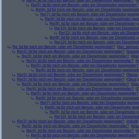
Re(4): Ist für mich ein Benzin- oder ein Dieselmotor geeigneter?
(
M
Re(5): Ist für mich ein Benzin- oder ein Dieselmotor geeigneter?
Re(6): Ist für mich ein Benzin- oder ein Dieselmotor geeignet
Re(7): Ist für mich ein Benzin- oder ein Dieselmotor geeig
Re(8): Ist für mich ein Benzin- oder ein Dieselmotor gee
Re(9): Ist für mich ein Benzin- oder ein Dieselmotor 
Re(10): Ist für mich ein Benzin- oder ein Dieselmo
Re(11): Ist für mich ein Benzin- oder ein Diese
Re(9): Ist für mich ein Benzin- oder ein Dieselmotor 
Re(10): Ist für mich ein Benzin- oder ein Dieselmo
Re: Ist für mich ein Benzin- oder ein Dieselmotor geeigneter?
(
der_spinne
Re(2): Ist für mich ein Benzin- oder ein Dieselmotor geeigneter?
(
blaum
Re(3): Ist für mich ein Benzin- oder ein Dieselmotor geeigneter?
(
Mar
Re(4): Ist für mich ein Benzin- oder ein Dieselmotor geeigneter?
(
b
Re(5): Ist für mich ein Benzin- oder ein Dieselmotor geeigneter?
Re(6): Ist für mich ein Benzin- oder ein Dieselmotor geeignet
Re(2): Ist für mich ein Benzin- oder ein Dieselmotor geeigneter?
(
Marax
Re(2): Ist für mich ein Benzin- oder ein Dieselmotor geeigneter?
(
Qbus
a
Re(3): Ist für mich ein Benzin- oder ein Dieselmotor geeigneter?
(
bla
Re(4): Ist für mich ein Benzin- oder ein Dieselmotor geeigneter?
(
Re(5): Ist für mich ein Benzin- oder ein Dieselmotor geeigneter?
Re(6): Ist für mich ein Benzin- oder ein Dieselmotor geeignet
Re(7): Ist für mich ein Benzin- oder ein Dieselmotor geeig
Re(8): Ist für mich ein Benzin- oder ein Dieselmotor gee
Re(9): Ist für mich ein Benzin- oder ein Dieselmotor 
Re(10): Ist für mich ein Benzin- oder ein Dieselmo
Re(2): Ist für mich ein Benzin- oder ein Dieselmotor geeigneter?
(
robotti
Re(3): Ist für mich ein Benzin- oder ein Dieselmotor geeigneter?
(
bla
Re(4): Ist für mich ein Benzin- oder ein Dieselmotor geeigneter?
(
r
Re(5): Ist für mich ein Benzin- oder ein Dieselmotor geeigneter?