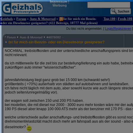
Impressum
|
Werbung
Geizhals
»
Forum
»
Auto & Motorrad
»
Ist für mich ein Benzin-
Top-100
|
Fresh-100
oder ein Dieselmotor geeigneter? (422 Beiträge, 10777 Mal gelesen)
Du bist nicht angemeldet. [
Login/Registrieren
]
^
Forum
Auto & Motorrad
#
4676082
Ist für mich ein Benzin- oder ein Dieselmotor geeigneter?
NOCHMAL: treibstoffkosten und der unterschiedliche anschaffungspreis sind bi
nicht relevant.
da ich mittlerweile für die zeit bis zur bestellung/lieferung ein auto habe, betre
zukünftigen auto immer "wissenschaftlicher".
jahresfahrleistung liegt ganz grob bei 15 000 km (schwankt sehr!)
größtenteils ( >70%) außerhalb von städten auf autobahnen und landstraßen.
ich fahre nicht täglich mit dem auto, aber sowohl kurze wie auch längere stre
jedoch selten/unregelmäßig vor).
der wagen soll zwischen 150 und 200 PS haben.
bei modellen, die mit diesel nur 2000 - 3000 euro mehr kosten wäre mir der aufp
190 PS diesel aber knapp 100 000 ATS mehr als der benziner mit 170 PS - das w
welche unterschiede außer anschaffungs- und treibstoffkosten gibt es sonst noch
drehmoment/elastizität macht doch mehr am fahrspaß aus als der sound - also e
dieselmotor?