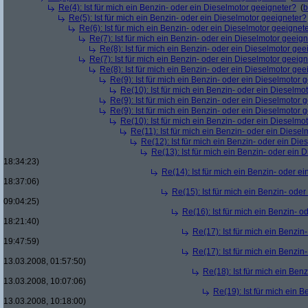
Re(4): Ist für mich ein Benzin- oder ein Dieselmotor geeigneter?
(
b
Re(5): Ist für mich ein Benzin- oder ein Dieselmotor geeigneter?
Re(6): Ist für mich ein Benzin- oder ein Dieselmotor geeignet
Re(7): Ist für mich ein Benzin- oder ein Dieselmotor geeig
Re(8): Ist für mich ein Benzin- oder ein Dieselmotor gee
Re(7): Ist für mich ein Benzin- oder ein Dieselmotor geeig
Re(8): Ist für mich ein Benzin- oder ein Dieselmotor gee
Re(9): Ist für mich ein Benzin- oder ein Dieselmotor 
Re(10): Ist für mich ein Benzin- oder ein Dieselmo
Re(9): Ist für mich ein Benzin- oder ein Dieselmotor 
Re(9): Ist für mich ein Benzin- oder ein Dieselmotor 
Re(10): Ist für mich ein Benzin- oder ein Dieselmo
Re(11): Ist für mich ein Benzin- oder ein Diese
Re(12): Ist für mich ein Benzin- oder ein Di
Re(13): Ist für mich ein Benzin- oder ein
18:34:23)
Re(14): Ist für mich ein Benzin- oder e
18:37:06)
Re(15): Ist für mich ein Benzin- ode
09:04:25)
Re(16): Ist für mich ein Benzin- 
18:21:40)
Re(17): Ist für mich ein Benzi
19:47:59)
Re(17): Ist für mich ein Benzi
13.03.2008, 01:57:50)
Re(18): Ist für mich ein Ben
13.03.2008, 10:07:06)
Re(19): Ist für mich ein 
13.03.2008, 10:18:00)