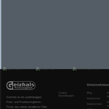
Unternehme
Cookie-
Blog
I
Einstellungen
f
Geizhals ist ein unabhängiges
Impressum
Preis- und Produktvergleichs-
W
Datenschutz
s
Portal, das mittels detaillierter Filter