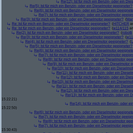
Re(12): Ist für mich ein Benzin- oder ein Di
Re(5): Ist für mich ein Benzin- oder ein Dieselmotor geeigneter?
Re(6): Ist für mich ein Benzin- oder ein Dieselmotor geeignet
Re(7): Ist für mich ein Benzin- oder ein Dieselmotor geeig
Re(3): Ist für mich ein Benzin- oder ein Dieselmotor geeigneter?
(
Mar
Re: Ist für mich ein Benzin- oder ein Dieselmotor geeigneter?
(
HITCHER
am
Re: Ist für mich ein Benzin- oder ein Dieselmotor geeigneter?
(
w114/115
am
Re(2): Ist für mich ein Benzin- oder ein Dieselmotor geeigneter?
(
robotti
Re(3): Ist für mich ein Benzin- oder ein Dieselmotor geeigneter?
(
w11
Re(4): Ist für mich ein Benzin- oder ein Dieselmotor geeigneter?
(
U
Re(5): Ist für mich ein Benzin- oder ein Dieselmotor geeigneter?
Re(6): Ist für mich ein Benzin- oder ein Dieselmotor geeignet
Re(7): Ist für mich ein Benzin- oder ein Dieselmotor geeig
Re(8): Ist für mich ein Benzin- oder ein Dieselmotor gee
Re(9): Ist für mich ein Benzin- oder ein Dieselmotor 
Re(10): Ist für mich ein Benzin- oder ein Dieselmo
Re(11): Ist für mich ein Benzin- oder ein Diese
Re(12): Ist für mich ein Benzin- oder ein Di
Re(10): Ist für mich ein Benzin- oder ein Dieselmo
Re(11): Ist für mich ein Benzin- oder ein Diese
Re(12): Ist für mich ein Benzin- oder ein Di
Re(13): Ist für mich ein Benzin- oder ein
15:22:21)
Re(14): Ist für mich ein Benzin- oder e
15:22:50)
Re(6): Ist für mich ein Benzin- oder ein Dieselmotor geeignet
Re(7): Ist für mich ein Benzin- oder ein Dieselmotor geeig
Re(8): Ist für mich ein Benzin- oder ein Dieselmotor gee
Re(7): Ist für mich ein Benzin- oder ein Dieselmotor geeig
15:30:43)