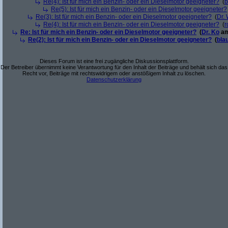
Re(4): Ist für mich ein Benzin- oder ein Dieselmotor geeigneter?
(
b
Re(5): Ist für mich ein Benzin- oder ein Dieselmotor geeigneter?
Re(3): Ist für mich ein Benzin- oder ein Dieselmotor geeigneter?
(
Dr.
Re(4): Ist für mich ein Benzin- oder ein Dieselmotor geeigneter?
(
r
Re: Ist für mich ein Benzin- oder ein Dieselmotor geeigneter?
(
Dr. Ko
am
Re(2): Ist für mich ein Benzin- oder ein Dieselmotor geeigneter?
(
bla
Dieses Forum ist eine frei zugängliche Diskussionsplattform.
Der Betreiber übernimmt keine Verantwortung für den Inhalt der Beiträge und behält sich das
Recht vor, Beiträge mit rechtswidrigem oder anstößigem Inhalt zu löschen.
Datenschutzerklärung