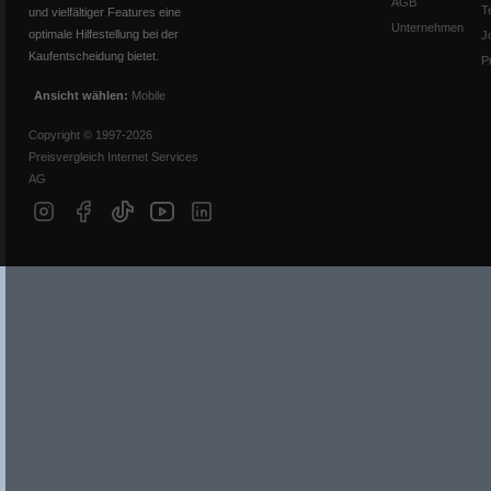
AGB
T
und vielfältiger Features eine
Unternehmen
optimale Hilfestellung bei der
J
Kaufentscheidung bietet.
P
Ansicht wählen:
Mobile
Copyright © 1997-2026
Preisvergleich Internet Services
AG