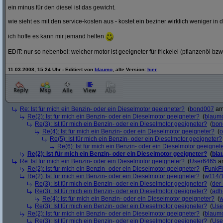
ein minus für den diesel ist das gewicht.
wie sieht es mit den service-kosten aus - kostet ein beziner wirklich weniger in 
ich hoffe es kann mir jemand helfen
EDIT: nur so nebenbei: welcher motor ist geeigneter für frickelei (pflanzenöl bzw
11.03.2008, 15:24 Uhr - Editiert von
blaumo
, alte Version:
hier
Re: Ist für mich ein Benzin- oder ein Dieselmotor geeigneter?
(
bond007
am 
Re(2): Ist für mich ein Benzin- oder ein Dieselmotor geeigneter?
(
blaum
Re(3): Ist für mich ein Benzin- oder ein Dieselmotor geeigneter?
(
bon
Re(4): Ist für mich ein Benzin- oder ein Dieselmotor geeigneter?
(
o
Re(5): Ist für mich ein Benzin- oder ein Dieselmotor geeigneter?
Re(6): Ist für mich ein Benzin- oder ein Dieselmotor geeignet
Re(2): Ist für mich ein Benzin- oder ein Dieselmotor geeigneter?
(
bla
Re: Ist für mich ein Benzin- oder ein Dieselmotor geeigneter?
(
User6465
am
Re(2): Ist für mich ein Benzin- oder ein Dieselmotor geeigneter?
(
FunkF
Re(2): Ist für mich ein Benzin- oder ein Dieselmotor geeigneter?
(
w114/
Re(3): Ist für mich ein Benzin- oder ein Dieselmotor geeigneter?
(
der
Re(3): Ist für mich ein Benzin- oder ein Dieselmotor geeigneter?
(
adh
Re(4): Ist für mich ein Benzin- oder ein Dieselmotor geeigneter?
(
w
Re(3): Ist für mich ein Benzin- oder ein Dieselmotor geeigneter?
(
Use
Re(2): Ist für mich ein Benzin- oder ein Dieselmotor geeigneter?
(
blaum
Re(3): Ist für mich ein Benzin- oder ein Dieselmotor geeigneter?
(
Use