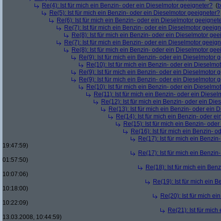
Re(4): Ist für mich ein Benzin- oder ein Dieselmotor geeigneter?
(
b
Re(5): Ist für mich ein Benzin- oder ein Dieselmotor geeigneter?
Re(6): Ist für mich ein Benzin- oder ein Dieselmotor geeignet
Re(7): Ist für mich ein Benzin- oder ein Dieselmotor geeig
Re(8): Ist für mich ein Benzin- oder ein Dieselmotor gee
Re(7): Ist für mich ein Benzin- oder ein Dieselmotor geeig
Re(8): Ist für mich ein Benzin- oder ein Dieselmotor gee
Re(9): Ist für mich ein Benzin- oder ein Dieselmotor 
Re(10): Ist für mich ein Benzin- oder ein Dieselmo
Re(9): Ist für mich ein Benzin- oder ein Dieselmotor 
Re(9): Ist für mich ein Benzin- oder ein Dieselmotor 
Re(10): Ist für mich ein Benzin- oder ein Dieselmo
Re(11): Ist für mich ein Benzin- oder ein Diese
Re(12): Ist für mich ein Benzin- oder ein Di
Re(13): Ist für mich ein Benzin- oder ein
Re(14): Ist für mich ein Benzin- oder e
Re(15): Ist für mich ein Benzin- ode
Re(16): Ist für mich ein Benzin- 
Re(17): Ist für mich ein Benzi
19:47:59)
Re(17): Ist für mich ein Benzi
01:57:50)
Re(18): Ist für mich ein Ben
10:07:06)
Re(19): Ist für mich ein 
10:18:00)
Re(20): Ist für mich e
10:22:09)
Re(21): Ist für mic
13.03.2008, 10:44:59)