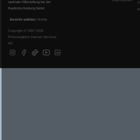
Unternehmen
optimale Hilfestellung bei der
J
Kaufentscheidung bietet.
P
Ansicht wählen:
Mobile
Copyright © 1997-2026
Preisvergleich Internet Services
AG