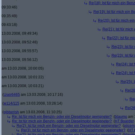
Re(18): Ist für mich ein Ben
09:33:46)
Re(19): Ist für mich ein 
09:35:49)
Re(20): Ist für mich e
09:43:18)
Re(21): Ist für mic
13.03.2008, 09:49:34)
Re(22): Ist für m
13.03.2008, 09:52:48)
Re(23): Ist fü
13.03.2008, 09:55:57)
Re(23): Ist fü
13.03.2008, 09:56:12)
Re(24): Ist
am 13.03.2008, 10:00:05)
Re(24): Ist
am 13.03.2008, 10:01:22)
Re(25): 
am 13.03.2008, 10:03:21)
Re(26)
(
User6465
am 13.03.2008, 10:17:16)
Re(
(
w114/115
am 13.03.2008, 10:26:14)
Re(26)
(
gibberish
am 13.03.2008, 11:10:25)
Re: Ist für mich ein Benzin- oder ein Dieselmotor geeigneter?
(
blaumo
am 1
Re: Ist für mich ein Benzin- oder ein Dieselmotor geeigneter?
(
HT Boarder
Re(2): Ist für mich ein Benzin- oder ein Dieselmotor geeigneter?
(
piice
Re(3): Ist für mich ein Benzin- oder ein Dieselmotor geeigneter?
(
HT 
Re(2): Ist für mich ein Benzin- oder ein Dieselmotor geeigneter?
(
blaum