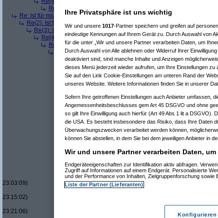
Re(4): Ist für mich ein Benzin- oder ein Dieselmotor geeigneter?
(
a
Re(5): Ist für mich ein Benzin- oder ein Dieselmotor geeigneter?
Ihre Privatsphäre ist uns wichtig
Re: Ist für mich ein Benzin- oder ein Dieselmotor geeigneter?
(
Superfast
am
Re(2): Ist für mich ein Benzin- oder ein Dieselmotor geeigneter?
(
dizo
am
Wir und unsere
1017
-Partner speichern und greifen auf person
Re(3): Ist für mich ein Benzin- oder ein Dieselmotor geeigneter?
(
Use
eindeutige Kennungen auf Ihrem Gerät zu. Durch Auswahl von Ak
Re(4): Ist für mich ein Benzin- oder ein Dieselmotor geeigneter?
(
d
für die unter „Wir und unsere Partner verarbeiten Daten, um Ihne
Re(5): Ist für mich ein Benzin- oder ein Dieselmotor geeigneter?
Durch Auswahl von Alle ablehnen oder Widerruf Ihrer Einwilligun
Re(6): Ist für mich ein Benzin- oder ein Dieselmotor geeignet
Re(7): Ist für mich ein Benzin- oder ein Dieselmotor geeig
deaktiviert sind, sind manche Inhalte und Anzeigen möglicherweis
Re(8): Ist für mich ein Benzin- oder ein Dieselmotor gee
dieses Menü jederzeit wieder aufrufen, um Ihre Einstellungen zu 
Re(9): Ist für mich ein Benzin- oder ein Dieselmotor 
Sie auf den Link Cookie-Einstellungen am unteren Rand der Websei
Re(10): Ist für mich ein Benzin- oder ein Dieselmo
unseres Website. Weitere Informationen finden Sie in unserer Da
Re(11): Ist für mich ein Benzin- oder ein Diese
Re(11): Ist für mich ein Benzin- oder ein Diese
Sofern Ihre getroffenen Einstellungen auch Anbieter umfassen, di
Re(7): Ist für mich ein Benzin- oder ein Dieselmotor geeig
Angemessenheitsbeschlusses gem Art 45 DSGVO und ohne geeig
Re(7): Ist für mich ein Benzin- oder ein Dieselmotor geeig
so gilt Ihre Einwilligung auch hierfür (Art 49 Abs 1 lit a DSGVO). 
Re(8): Ist für mich ein Benzin- oder ein Dieselmotor gee
die USA. Es besteht insbesondere das Risiko, dass Ihre Daten d
Re(9): Ist für mich ein Benzin- oder ein Dieselmotor 
Überwachungszwecken verarbeitet werden können, möglicherwei
Re(10): Ist für mich ein Benzin- oder ein Dieselmo
können Sie abstellen, in dem Sie bei dem jeweiligen Anbieter in de
Re(11): Ist für mich ein Benzin- oder ein Diese
Re(12): Ist für mich ein Benzin- oder ein Di
Wir und unsere Partner verarbeiten Daten, um
Re(13): Ist für mich ein Benzin- oder ein
Re(14): Ist für mich ein Benzin- oder e
Endgeräteeigenschaften zur Identifikation aktiv abfragen. Verw
Re(15): Ist für mich ein Benzin- ode
Zugriff auf Informationen auf einem Endgerät. Personalisierte W
Re(16): Ist für mich ein Benzin- 
und der Performance von Inhalten, Zielgruppenforschung sowie
23:03:09)
Liste der Partner (Lieferanten)
Re(17): Ist für mich ein Benzi
23:15:02)
Re(17): Ist für mich ein Benzi
23:21:06)
Konfigurieren