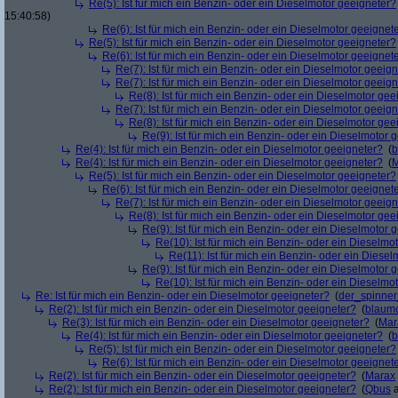
Re(5): Ist für mich ein Benzin- oder ein Dieselmotor geeigneter?
15:40:58)
Re(6): Ist für mich ein Benzin- oder ein Dieselmotor geeignet
Re(5): Ist für mich ein Benzin- oder ein Dieselmotor geeigneter?
Re(6): Ist für mich ein Benzin- oder ein Dieselmotor geeignet
Re(7): Ist für mich ein Benzin- oder ein Dieselmotor geeig
Re(7): Ist für mich ein Benzin- oder ein Dieselmotor geeig
Re(8): Ist für mich ein Benzin- oder ein Dieselmotor gee
Re(7): Ist für mich ein Benzin- oder ein Dieselmotor geeig
Re(8): Ist für mich ein Benzin- oder ein Dieselmotor gee
Re(9): Ist für mich ein Benzin- oder ein Dieselmotor 
Re(4): Ist für mich ein Benzin- oder ein Dieselmotor geeigneter?
(
b
Re(4): Ist für mich ein Benzin- oder ein Dieselmotor geeigneter?
(
M
Re(5): Ist für mich ein Benzin- oder ein Dieselmotor geeigneter?
Re(6): Ist für mich ein Benzin- oder ein Dieselmotor geeignet
Re(7): Ist für mich ein Benzin- oder ein Dieselmotor geeig
Re(8): Ist für mich ein Benzin- oder ein Dieselmotor gee
Re(9): Ist für mich ein Benzin- oder ein Dieselmotor 
Re(10): Ist für mich ein Benzin- oder ein Dieselmo
Re(11): Ist für mich ein Benzin- oder ein Diese
Re(9): Ist für mich ein Benzin- oder ein Dieselmotor 
Re(10): Ist für mich ein Benzin- oder ein Dieselmo
Re: Ist für mich ein Benzin- oder ein Dieselmotor geeigneter?
(
der_spinne
Re(2): Ist für mich ein Benzin- oder ein Dieselmotor geeigneter?
(
blaum
Re(3): Ist für mich ein Benzin- oder ein Dieselmotor geeigneter?
(
Mar
Re(4): Ist für mich ein Benzin- oder ein Dieselmotor geeigneter?
(
b
Re(5): Ist für mich ein Benzin- oder ein Dieselmotor geeigneter?
Re(6): Ist für mich ein Benzin- oder ein Dieselmotor geeignet
Re(2): Ist für mich ein Benzin- oder ein Dieselmotor geeigneter?
(
Marax
Re(2): Ist für mich ein Benzin- oder ein Dieselmotor geeigneter?
(
Qbus
a