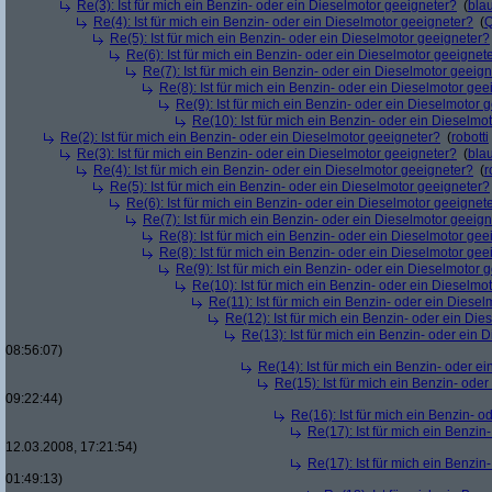
Re(3): Ist für mich ein Benzin- oder ein Dieselmotor geeigneter?
(
bla
Re(4): Ist für mich ein Benzin- oder ein Dieselmotor geeigneter?
(
Re(5): Ist für mich ein Benzin- oder ein Dieselmotor geeigneter?
Re(6): Ist für mich ein Benzin- oder ein Dieselmotor geeignet
Re(7): Ist für mich ein Benzin- oder ein Dieselmotor geeig
Re(8): Ist für mich ein Benzin- oder ein Dieselmotor gee
Re(9): Ist für mich ein Benzin- oder ein Dieselmotor 
Re(10): Ist für mich ein Benzin- oder ein Dieselmo
Re(2): Ist für mich ein Benzin- oder ein Dieselmotor geeigneter?
(
robotti
Re(3): Ist für mich ein Benzin- oder ein Dieselmotor geeigneter?
(
bla
Re(4): Ist für mich ein Benzin- oder ein Dieselmotor geeigneter?
(
r
Re(5): Ist für mich ein Benzin- oder ein Dieselmotor geeigneter?
Re(6): Ist für mich ein Benzin- oder ein Dieselmotor geeignet
Re(7): Ist für mich ein Benzin- oder ein Dieselmotor geeig
Re(8): Ist für mich ein Benzin- oder ein Dieselmotor gee
Re(8): Ist für mich ein Benzin- oder ein Dieselmotor gee
Re(9): Ist für mich ein Benzin- oder ein Dieselmotor 
Re(10): Ist für mich ein Benzin- oder ein Dieselmo
Re(11): Ist für mich ein Benzin- oder ein Diese
Re(12): Ist für mich ein Benzin- oder ein Di
Re(13): Ist für mich ein Benzin- oder ein
08:56:07)
Re(14): Ist für mich ein Benzin- oder e
Re(15): Ist für mich ein Benzin- ode
09:22:44)
Re(16): Ist für mich ein Benzin- 
Re(17): Ist für mich ein Benzi
12.03.2008, 17:21:54)
Re(17): Ist für mich ein Benzi
01:49:13)