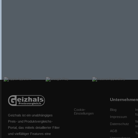
Unternehme
Cookie-
Blog
I
Einstellungen
f
Geizhals ist ein unabhängiges
Impressum
Preis- und Produktvergleichs-
W
Datenschutz
s
Portal, das mittels detaillierter Filter
AGB
T
und vielfältiger Features eine