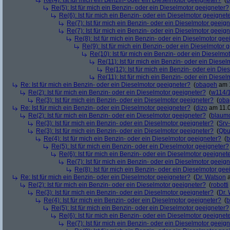
Re(4): Ist für mich ein Benzin- oder ein Dieselmotor geeigneter?
(
b
Re(5): Ist für mich ein Benzin- oder ein Dieselmotor geeigneter?
Re(6): Ist für mich ein Benzin- oder ein Dieselmotor geeignet
Re(7): Ist für mich ein Benzin- oder ein Dieselmotor geeig
Re(7): Ist für mich ein Benzin- oder ein Dieselmotor geeig
Re(8): Ist für mich ein Benzin- oder ein Dieselmotor gee
Re(9): Ist für mich ein Benzin- oder ein Dieselmotor 
Re(10): Ist für mich ein Benzin- oder ein Dieselmo
Re(11): Ist für mich ein Benzin- oder ein Diese
Re(12): Ist für mich ein Benzin- oder ein Di
Re(11): Ist für mich ein Benzin- oder ein Diese
Re: Ist für mich ein Benzin- oder ein Dieselmotor geeigneter?
(
obageh
am 1
Re(2): Ist für mich ein Benzin- oder ein Dieselmotor geeigneter?
(
w114/
Re(3): Ist für mich ein Benzin- oder ein Dieselmotor geeigneter?
(
oba
Re: Ist für mich ein Benzin- oder ein Dieselmotor geeigneter?
(
dizo
am 11.0
Re(2): Ist für mich ein Benzin- oder ein Dieselmotor geeigneter?
(
blaum
Re(3): Ist für mich ein Benzin- oder ein Dieselmotor geeigneter?
(
Srv
Re(3): Ist für mich ein Benzin- oder ein Dieselmotor geeigneter?
(
Qbu
Re(4): Ist für mich ein Benzin- oder ein Dieselmotor geeigneter?
(
b
Re(5): Ist für mich ein Benzin- oder ein Dieselmotor geeigneter?
Re(6): Ist für mich ein Benzin- oder ein Dieselmotor geeignet
Re(7): Ist für mich ein Benzin- oder ein Dieselmotor geeig
Re(8): Ist für mich ein Benzin- oder ein Dieselmotor gee
Re: Ist für mich ein Benzin- oder ein Dieselmotor geeigneter?
(
Dr. Watson
a
Re(2): Ist für mich ein Benzin- oder ein Dieselmotor geeigneter?
(
robotti
Re(3): Ist für mich ein Benzin- oder ein Dieselmotor geeigneter?
(
Dr.
Re(4): Ist für mich ein Benzin- oder ein Dieselmotor geeigneter?
(
b
Re(5): Ist für mich ein Benzin- oder ein Dieselmotor geeigneter?
Re(6): Ist für mich ein Benzin- oder ein Dieselmotor geeignet
Re(7): Ist für mich ein Benzin- oder ein Dieselmotor geeig