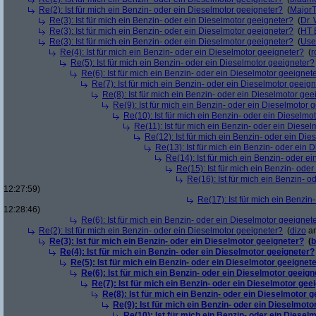
Re(2): Ist für mich ein Benzin- oder ein Dieselmotor geeigneter?
(
Major
Re(3): Ist für mich ein Benzin- oder ein Dieselmotor geeigneter?
(
Dr.
Re(3): Ist für mich ein Benzin- oder ein Dieselmotor geeigneter?
(
HT 
Re(3): Ist für mich ein Benzin- oder ein Dieselmotor geeigneter?
(
Use
Re(4): Ist für mich ein Benzin- oder ein Dieselmotor geeigneter?
(
r
Re(5): Ist für mich ein Benzin- oder ein Dieselmotor geeigneter?
Re(6): Ist für mich ein Benzin- oder ein Dieselmotor geeignet
Re(7): Ist für mich ein Benzin- oder ein Dieselmotor geeig
Re(8): Ist für mich ein Benzin- oder ein Dieselmotor gee
Re(9): Ist für mich ein Benzin- oder ein Dieselmotor 
Re(10): Ist für mich ein Benzin- oder ein Dieselmo
Re(11): Ist für mich ein Benzin- oder ein Diese
Re(12): Ist für mich ein Benzin- oder ein Di
Re(13): Ist für mich ein Benzin- oder ein
Re(14): Ist für mich ein Benzin- oder e
Re(15): Ist für mich ein Benzin- ode
Re(16): Ist für mich ein Benzin- 
12:27:59)
Re(17): Ist für mich ein Benzi
12:28:46)
Re(6): Ist für mich ein Benzin- oder ein Dieselmotor geeignet
Re(2): Ist für mich ein Benzin- oder ein Dieselmotor geeigneter?
(
dizo
am
Re(3): Ist für mich ein Benzin- oder ein Dieselmotor geeigneter?
(
b
Re(4): Ist für mich ein Benzin- oder ein Dieselmotor geeigneter?
Re(5): Ist für mich ein Benzin- oder ein Dieselmotor geeignet
Re(6): Ist für mich ein Benzin- oder ein Dieselmotor geeign
Re(7): Ist für mich ein Benzin- oder ein Dieselmotor gee
Re(8): Ist für mich ein Benzin- oder ein Dieselmotor 
Re(9): Ist für mich ein Benzin- oder ein Dieselmoto
Re(10): Ist für mich ein Benzin- oder ein Diesel