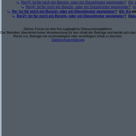
Re(3): Ist für mich ein Benzin- oder ein Dieselmotor geeigneter?
(
Dr.
Re(4): Ist für mich ein Benzin- oder ein Dieselmotor geeigneter?
(
r
Re: Ist für mich ein Benzin- oder ein Dieselmotor geeigneter?
(
Dr. Ko
am
Re(2): Ist für mich ein Benzin- oder ein Dieselmotor geeigneter?
(
bla
Dieses Forum ist eine frei zugängliche Diskussionsplattform.
Der Betreiber übernimmt keine Verantwortung für den Inhalt der Beiträge und behält sich das
Recht vor, Beiträge mit rechtswidrigem oder anstößigem Inhalt zu löschen.
Datenschutzerklärung