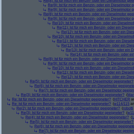
Re(8): Ist für mich ein Benzin- oder ein Dieselmotor gee
Re(9): Ist für mich ein Benzin- oder ein Dieselmotor 
Re(9): Ist für mich ein Benzin- oder ein Dieselmotor 
Re(8): Ist für mich ein Benzin- oder ein Dieselmotor gee
Re(9): Ist für mich ein Benzin- oder ein Dieselmotor 
Re(10): Ist für mich ein Benzin- oder ein Dieselmo
Re(11): Ist für mich ein Benzin- oder ein Diese
Re(12): Ist für mich ein Benzin- oder ein Di
Re(10): Ist für mich ein Benzin- oder ein Dieselmo
Re(11): Ist für mich ein Benzin- oder ein Diese
Re(12): Ist für mich ein Benzin- oder ein Di
Re(13): Ist für mich ein Benzin- oder ein
Re(14): Ist für mich ein Benzin- oder e
Re(8): Ist für mich ein Benzin- oder ein Dieselmotor gee
Re(9): Ist für mich ein Benzin- oder ein Dieselmotor 
Re(10): Ist für mich ein Benzin- oder ein Dieselmo
Re(11): Ist für mich ein Benzin- oder ein Diese
Re(12): Ist für mich ein Benzin- oder ein Di
Re(5): Ist für mich ein Benzin- oder ein Dieselmotor geeigneter?
Re(6): Ist für mich ein Benzin- oder ein Dieselmotor geeignet
Re(7): Ist für mich ein Benzin- oder ein Dieselmotor geeig
Re(3): Ist für mich ein Benzin- oder ein Dieselmotor geeigneter?
(
Mar
Re: Ist für mich ein Benzin- oder ein Dieselmotor geeigneter?
(
HITCHER
am
Re: Ist für mich ein Benzin- oder ein Dieselmotor geeigneter?
(
w114/115
am
Re(2): Ist für mich ein Benzin- oder ein Dieselmotor geeigneter?
(
robotti
Re(3): Ist für mich ein Benzin- oder ein Dieselmotor geeigneter?
(
w11
Re(4): Ist für mich ein Benzin- oder ein Dieselmotor geeigneter?
(
U
Re(5): Ist für mich ein Benzin- oder ein Dieselmotor geeigneter?
Re(6): Ist für mich ein Benzin- oder ein Dieselmotor geeignet
Re(7): Ist für mich ein Benzin- oder ein Dieselmotor geeig