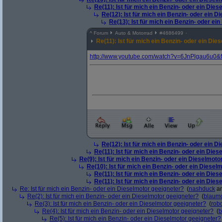
Re(11): Ist für mich ein Benzin- oder ein Die
Re(12): Ist für mich ein Benzin- oder ein 
Re(13): Ist für mich ein Benzin- oder ei
^
Forum
Auto & Motorrad
#
4686499
Re(11): Ist für mich ein Benzin- oder ein Di
http:/
/
www.youtube.com/
watch?
v=6JnPlgau6u0&
Re(12): Ist für mich ein Benzin- oder ein 
Re(11): Ist für mich ein Benzin- oder ein Die
Re(9): Ist für mich ein Benzin- oder ein Dieselmoto
Re(10): Ist für mich ein Benzin- oder ein Diesel
Re(11): Ist für mich ein Benzin- oder ein Die
Re(11): Ist für mich ein Benzin- oder ein Die
Re: Ist für mich ein Benzin- oder ein Dieselmotor geeigneter?
(
nashduck
am
Re(2): Ist für mich ein Benzin- oder ein Dieselmotor geeigneter?
(
blaum
Re(3): Ist für mich ein Benzin- oder ein Dieselmotor geeigneter?
(
robo
Re(4): Ist für mich ein Benzin- oder ein Dieselmotor geeigneter?
(
b
Re(5): Ist für mich ein Benzin- oder ein Dieselmotor geeigneter?