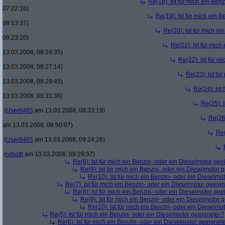
Re(18): Ist für mich ein Ben
07:22:16)
Re(19): Ist für mich ein 
08:13:37)
Re(20): Ist für mich e
08:23:20)
Re(21): Ist für mic
13.03.2008, 08:24:35)
Re(22): Ist für m
13.03.2008, 08:27:14)
Re(23): Ist fü
13.03.2008, 08:29:45)
Re(24): Ist
13.03.2008, 08:31:36)
Re(25): 
(
User6465
am 13.03.2008, 08:33:19)
Re(26)
am 13.03.2008, 08:50:07)
Re(
(
User6465
am 13.03.2008, 09:24:26)
(
robotti
am 13.03.2008, 09:29:57)
Re(8): Ist für mich ein Benzin- oder ein Dieselmotor gee
Re(9): Ist für mich ein Benzin- oder ein Dieselmotor 
Re(10): Ist für mich ein Benzin- oder ein Dieselmo
Re(7): Ist für mich ein Benzin- oder ein Dieselmotor geeig
Re(8): Ist für mich ein Benzin- oder ein Dieselmotor gee
Re(9): Ist für mich ein Benzin- oder ein Dieselmotor 
Re(10): Ist für mich ein Benzin- oder ein Dieselmo
Re(5): Ist für mich ein Benzin- oder ein Dieselmotor geeigneter?
Re(6): Ist für mich ein Benzin- oder ein Dieselmotor geeignet