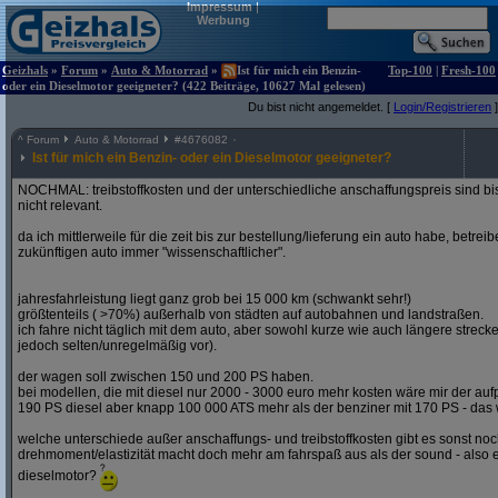
Impressum
|
Werbung
Geizhals
»
Forum
»
Auto & Motorrad
»
Ist für mich ein Benzin-
Top-100
|
Fresh-100
oder ein Dieselmotor geeigneter? (422 Beiträge, 10627 Mal gelesen)
Du bist nicht angemeldet. [
Login/Registrieren
]
^
Forum
Auto & Motorrad
#
4676082
Ist für mich ein Benzin- oder ein Dieselmotor geeigneter?
NOCHMAL: treibstoffkosten und der unterschiedliche anschaffungspreis sind bi
nicht relevant.
da ich mittlerweile für die zeit bis zur bestellung/lieferung ein auto habe, betre
zukünftigen auto immer "wissenschaftlicher".
jahresfahrleistung liegt ganz grob bei 15 000 km (schwankt sehr!)
größtenteils ( >70%) außerhalb von städten auf autobahnen und landstraßen.
ich fahre nicht täglich mit dem auto, aber sowohl kurze wie auch längere stre
jedoch selten/unregelmäßig vor).
der wagen soll zwischen 150 und 200 PS haben.
bei modellen, die mit diesel nur 2000 - 3000 euro mehr kosten wäre mir der aufp
190 PS diesel aber knapp 100 000 ATS mehr als der benziner mit 170 PS - das w
welche unterschiede außer anschaffungs- und treibstoffkosten gibt es sonst noch
drehmoment/elastizität macht doch mehr am fahrspaß aus als der sound - also e
dieselmotor?