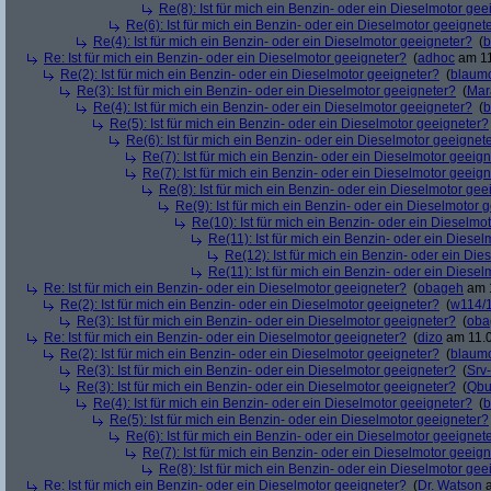
Re(8): Ist für mich ein Benzin- oder ein Dieselmotor gee
Re(6): Ist für mich ein Benzin- oder ein Dieselmotor geeignet
Re(4): Ist für mich ein Benzin- oder ein Dieselmotor geeigneter?
(
b
Re: Ist für mich ein Benzin- oder ein Dieselmotor geeigneter?
(
adhoc
am 11
Re(2): Ist für mich ein Benzin- oder ein Dieselmotor geeigneter?
(
blaum
Re(3): Ist für mich ein Benzin- oder ein Dieselmotor geeigneter?
(
Mar
Re(4): Ist für mich ein Benzin- oder ein Dieselmotor geeigneter?
(
b
Re(5): Ist für mich ein Benzin- oder ein Dieselmotor geeigneter?
Re(6): Ist für mich ein Benzin- oder ein Dieselmotor geeignet
Re(7): Ist für mich ein Benzin- oder ein Dieselmotor geeig
Re(7): Ist für mich ein Benzin- oder ein Dieselmotor geeig
Re(8): Ist für mich ein Benzin- oder ein Dieselmotor gee
Re(9): Ist für mich ein Benzin- oder ein Dieselmotor 
Re(10): Ist für mich ein Benzin- oder ein Dieselmo
Re(11): Ist für mich ein Benzin- oder ein Diese
Re(12): Ist für mich ein Benzin- oder ein Di
Re(11): Ist für mich ein Benzin- oder ein Diese
Re: Ist für mich ein Benzin- oder ein Dieselmotor geeigneter?
(
obageh
am 1
Re(2): Ist für mich ein Benzin- oder ein Dieselmotor geeigneter?
(
w114/
Re(3): Ist für mich ein Benzin- oder ein Dieselmotor geeigneter?
(
oba
Re: Ist für mich ein Benzin- oder ein Dieselmotor geeigneter?
(
dizo
am 11.0
Re(2): Ist für mich ein Benzin- oder ein Dieselmotor geeigneter?
(
blaum
Re(3): Ist für mich ein Benzin- oder ein Dieselmotor geeigneter?
(
Srv
Re(3): Ist für mich ein Benzin- oder ein Dieselmotor geeigneter?
(
Qbu
Re(4): Ist für mich ein Benzin- oder ein Dieselmotor geeigneter?
(
b
Re(5): Ist für mich ein Benzin- oder ein Dieselmotor geeigneter?
Re(6): Ist für mich ein Benzin- oder ein Dieselmotor geeignet
Re(7): Ist für mich ein Benzin- oder ein Dieselmotor geeig
Re(8): Ist für mich ein Benzin- oder ein Dieselmotor gee
Re: Ist für mich ein Benzin- oder ein Dieselmotor geeigneter?
(
Dr. Watson
a