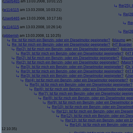
(
User6465
am 13.03.2008, 10:01:22)
Re(25): 
(
w114/115
am 13.03.2008, 10:03:21)
Re(26)
(
User6465
am 13.03.2008, 10:17:16)
Re(
(
w114/115
am 13.03.2008, 10:26:14)
Re(26)
(
gibberish
am 13.03.2008, 11:10:25)
Re: Ist für mich ein Benzin- oder ein Dieselmotor geeigneter?
(
blaumo
am 1
Re: Ist für mich ein Benzin- oder ein Dieselmotor geeigneter?
(
HT Boarder
Re(2): Ist für mich ein Benzin- oder ein Dieselmotor geeigneter?
(
piice
Re(3): Ist für mich ein Benzin- oder ein Dieselmotor geeigneter?
(
HT 
Re(2): Ist für mich ein Benzin- oder ein Dieselmotor geeigneter?
(
blaum
Re(2): Ist für mich ein Benzin- oder ein Dieselmotor geeigneter?
(
Major
Re(3): Ist für mich ein Benzin- oder ein Dieselmotor geeigneter?
(
Dr.
Re(3): Ist für mich ein Benzin- oder ein Dieselmotor geeigneter?
(
HT 
Re(3): Ist für mich ein Benzin- oder ein Dieselmotor geeigneter?
(
Use
Re(4): Ist für mich ein Benzin- oder ein Dieselmotor geeigneter?
(
r
Re(5): Ist für mich ein Benzin- oder ein Dieselmotor geeigneter?
Re(6): Ist für mich ein Benzin- oder ein Dieselmotor geeignet
Re(7): Ist für mich ein Benzin- oder ein Dieselmotor geeig
Re(8): Ist für mich ein Benzin- oder ein Dieselmotor gee
Re(9): Ist für mich ein Benzin- oder ein Dieselmotor 
Re(10): Ist für mich ein Benzin- oder ein Dieselmo
Re(11): Ist für mich ein Benzin- oder ein Diese
Re(12): Ist für mich ein Benzin- oder ein Di
Re(13): Ist für mich ein Benzin- oder ein
Re(14): Ist für mich ein Benzin- oder e
12:10:35)