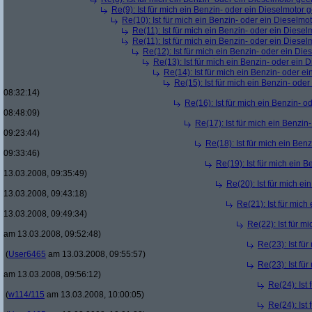
Re(9): Ist für mich ein Benzin- oder ein Dieselmotor 
Re(10): Ist für mich ein Benzin- oder ein Dieselmo
Re(11): Ist für mich ein Benzin- oder ein Diese
Re(11): Ist für mich ein Benzin- oder ein Diese
Re(12): Ist für mich ein Benzin- oder ein Di
Re(13): Ist für mich ein Benzin- oder ein
Re(14): Ist für mich ein Benzin- oder e
Re(15): Ist für mich ein Benzin- ode
08:32:14)
Re(16): Ist für mich ein Benzin- 
08:48:09)
Re(17): Ist für mich ein Benzi
09:23:44)
Re(18): Ist für mich ein Ben
09:33:46)
Re(19): Ist für mich ein 
13.03.2008, 09:35:49)
Re(20): Ist für mich e
13.03.2008, 09:43:18)
Re(21): Ist für mic
13.03.2008, 09:49:34)
Re(22): Ist für m
am 13.03.2008, 09:52:48)
Re(23): Ist fü
(
User6465
am 13.03.2008, 09:55:57)
Re(23): Ist fü
am 13.03.2008, 09:56:12)
Re(24): Ist
(
w114/115
am 13.03.2008, 10:00:05)
Re(24): Ist