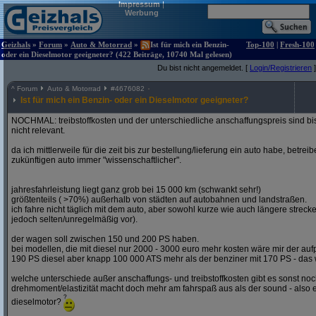
Impressum
|
Werbung
Geizhals
»
Forum
»
Auto & Motorrad
»
Ist für mich ein Benzin-
Top-100
|
Fresh-100
oder ein Dieselmotor geeigneter? (422 Beiträge, 10740 Mal gelesen)
Du bist nicht angemeldet. [
Login/Registrieren
]
^
Forum
Auto & Motorrad
#
4676082
Ist für mich ein Benzin- oder ein Dieselmotor geeigneter?
NOCHMAL: treibstoffkosten und der unterschiedliche anschaffungspreis sind bi
nicht relevant.
da ich mittlerweile für die zeit bis zur bestellung/lieferung ein auto habe, betre
zukünftigen auto immer "wissenschaftlicher".
jahresfahrleistung liegt ganz grob bei 15 000 km (schwankt sehr!)
größtenteils ( >70%) außerhalb von städten auf autobahnen und landstraßen.
ich fahre nicht täglich mit dem auto, aber sowohl kurze wie auch längere stre
jedoch selten/unregelmäßig vor).
der wagen soll zwischen 150 und 200 PS haben.
bei modellen, die mit diesel nur 2000 - 3000 euro mehr kosten wäre mir der aufp
190 PS diesel aber knapp 100 000 ATS mehr als der benziner mit 170 PS - das w
welche unterschiede außer anschaffungs- und treibstoffkosten gibt es sonst noch
drehmoment/elastizität macht doch mehr am fahrspaß aus als der sound - also e
dieselmotor?