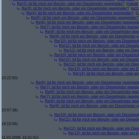
Re(2): Ist für mich ein Benzin- oder ein Dieselmotor geeigneter?
(
robotti
Re(3): Ist für mich ein Benzin- oder ein Dieselmotor geeigneter?
(
w11
Re(4): Ist für mich ein Benzin- oder ein Dieselmotor geeigneter?
(
U
Re(5): Ist für mich ein Benzin- oder ein Dieselmotor geeigneter?
Re(6): Ist für mich ein Benzin- oder ein Dieselmotor geeignet
Re(7): Ist für mich ein Benzin- oder ein Dieselmotor geeig
Re(8): Ist für mich ein Benzin- oder ein Dieselmotor gee
Re(9): Ist für mich ein Benzin- oder ein Dieselmotor 
Re(10): Ist für mich ein Benzin- oder ein Dieselmo
Re(11): Ist für mich ein Benzin- oder ein Diese
Re(12): Ist für mich ein Benzin- oder ein Di
Re(10): Ist für mich ein Benzin- oder ein Dieselmo
Re(11): Ist für mich ein Benzin- oder ein Diese
Re(12): Ist für mich ein Benzin- oder ein Di
Re(13): Ist für mich ein Benzin- oder ein
Re(14): Ist für mich ein Benzin- oder e
15:22:50)
Re(6): Ist für mich ein Benzin- oder ein Dieselmotor geeignet
Re(7): Ist für mich ein Benzin- oder ein Dieselmotor geeig
Re(8): Ist für mich ein Benzin- oder ein Dieselmotor gee
Re(7): Ist für mich ein Benzin- oder ein Dieselmotor geeig
Re(8): Ist für mich ein Benzin- oder ein Dieselmotor gee
Re(9): Ist für mich ein Benzin- oder ein Dieselmotor 
15:57:38)
Re(10): Ist für mich ein Benzin- oder ein Dieselmo
Re(11): Ist für mich ein Benzin- oder ein Diese
16:15:56)
Re(12): Ist für mich ein Benzin- oder ein Di
Re(13): Ist für mich ein Benzin- oder ein
11.03.2008, 16:31:41)