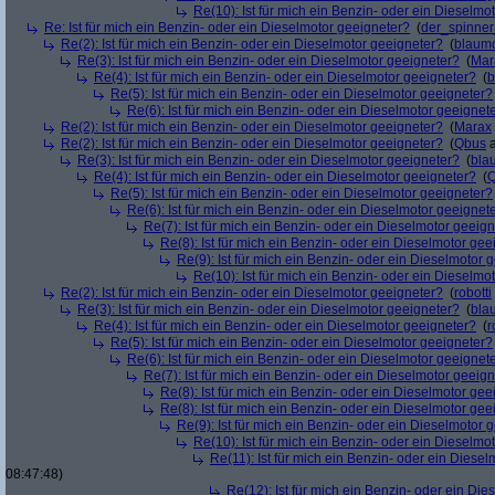
Re(10): Ist für mich ein Benzin- oder ein Dieselmo
Re: Ist für mich ein Benzin- oder ein Dieselmotor geeigneter?
(
der_spinne
Re(2): Ist für mich ein Benzin- oder ein Dieselmotor geeigneter?
(
blaum
Re(3): Ist für mich ein Benzin- oder ein Dieselmotor geeigneter?
(
Mar
Re(4): Ist für mich ein Benzin- oder ein Dieselmotor geeigneter?
(
b
Re(5): Ist für mich ein Benzin- oder ein Dieselmotor geeigneter?
Re(6): Ist für mich ein Benzin- oder ein Dieselmotor geeignet
Re(2): Ist für mich ein Benzin- oder ein Dieselmotor geeigneter?
(
Marax
Re(2): Ist für mich ein Benzin- oder ein Dieselmotor geeigneter?
(
Qbus
a
Re(3): Ist für mich ein Benzin- oder ein Dieselmotor geeigneter?
(
bla
Re(4): Ist für mich ein Benzin- oder ein Dieselmotor geeigneter?
(
Re(5): Ist für mich ein Benzin- oder ein Dieselmotor geeigneter?
Re(6): Ist für mich ein Benzin- oder ein Dieselmotor geeignet
Re(7): Ist für mich ein Benzin- oder ein Dieselmotor geeig
Re(8): Ist für mich ein Benzin- oder ein Dieselmotor gee
Re(9): Ist für mich ein Benzin- oder ein Dieselmotor 
Re(10): Ist für mich ein Benzin- oder ein Dieselmo
Re(2): Ist für mich ein Benzin- oder ein Dieselmotor geeigneter?
(
robotti
Re(3): Ist für mich ein Benzin- oder ein Dieselmotor geeigneter?
(
bla
Re(4): Ist für mich ein Benzin- oder ein Dieselmotor geeigneter?
(
r
Re(5): Ist für mich ein Benzin- oder ein Dieselmotor geeigneter?
Re(6): Ist für mich ein Benzin- oder ein Dieselmotor geeignet
Re(7): Ist für mich ein Benzin- oder ein Dieselmotor geeig
Re(8): Ist für mich ein Benzin- oder ein Dieselmotor gee
Re(8): Ist für mich ein Benzin- oder ein Dieselmotor gee
Re(9): Ist für mich ein Benzin- oder ein Dieselmotor 
Re(10): Ist für mich ein Benzin- oder ein Dieselmo
Re(11): Ist für mich ein Benzin- oder ein Diese
08:47:48)
Re(12): Ist für mich ein Benzin- oder ein Di