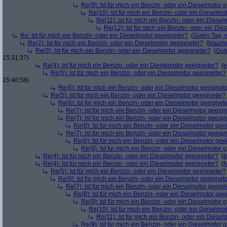
Re(9): Ist für mich ein Benzin- oder ein Dieselmotor 
Re(10): Ist für mich ein Benzin- oder ein Dieselmo
Re(11): Ist für mich ein Benzin- oder ein Diese
Re(12): Ist für mich ein Benzin- oder ein Di
Re: Ist für mich ein Benzin- oder ein Dieselmotor geeigneter?
(
Guten Tag, 
Re(2): Ist für mich ein Benzin- oder ein Dieselmotor geeigneter?
(
blaum
Re(3): Ist für mich ein Benzin- oder ein Dieselmotor geeigneter?
(
Gut
15:31:37)
Re(4): Ist für mich ein Benzin- oder ein Dieselmotor geeigneter?
(
e
Re(5): Ist für mich ein Benzin- oder ein Dieselmotor geeigneter?
15:40:58)
Re(6): Ist für mich ein Benzin- oder ein Dieselmotor geeignet
Re(5): Ist für mich ein Benzin- oder ein Dieselmotor geeigneter?
Re(6): Ist für mich ein Benzin- oder ein Dieselmotor geeignet
Re(7): Ist für mich ein Benzin- oder ein Dieselmotor geeig
Re(7): Ist für mich ein Benzin- oder ein Dieselmotor geeig
Re(8): Ist für mich ein Benzin- oder ein Dieselmotor gee
Re(7): Ist für mich ein Benzin- oder ein Dieselmotor geeig
Re(8): Ist für mich ein Benzin- oder ein Dieselmotor gee
Re(9): Ist für mich ein Benzin- oder ein Dieselmotor 
Re(4): Ist für mich ein Benzin- oder ein Dieselmotor geeigneter?
(
b
Re(4): Ist für mich ein Benzin- oder ein Dieselmotor geeigneter?
(
M
Re(5): Ist für mich ein Benzin- oder ein Dieselmotor geeigneter?
Re(6): Ist für mich ein Benzin- oder ein Dieselmotor geeignet
Re(7): Ist für mich ein Benzin- oder ein Dieselmotor geeig
Re(8): Ist für mich ein Benzin- oder ein Dieselmotor gee
Re(9): Ist für mich ein Benzin- oder ein Dieselmotor 
Re(10): Ist für mich ein Benzin- oder ein Dieselmo
Re(11): Ist für mich ein Benzin- oder ein Diese
Re(9): Ist für mich ein Benzin- oder ein Dieselmotor 