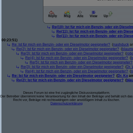
Re(10): Ist für mich ein Benzin- oder ein Diesel
Re(11): Ist für mich ein Benzin- oder ein Die
Re(11): Ist für mich ein Benzin- oder ein Die
00:23:51)
Re: Ist für mich ein Benzin- oder ein Dieselmotor geeigneter?
(
nashduck
am
Re(2): Ist für mich ein Benzin- oder ein Dieselmotor geeigneter?
(
blaum
Re(3): Ist für mich ein Benzin- oder ein Dieselmotor geeigneter?
(
robo
Re(4): Ist für mich ein Benzin- oder ein Dieselmotor geeigneter?
(
b
Re(5): Ist für mich ein Benzin- oder ein Dieselmotor geeigneter?
Re(3): Ist für mich ein Benzin- oder ein Dieselmotor geeigneter?
(
Dr.
Re(4): Ist für mich ein Benzin- oder ein Dieselmotor geeigneter?
(
r
Re: Ist für mich ein Benzin- oder ein Dieselmotor geeigneter?
(
Dr. Ko
am
Re(2): Ist für mich ein Benzin- oder ein Dieselmotor geeigneter?
(
bla
Dieses Forum ist eine frei zugängliche Diskussionsplattform.
Der Betreiber übernimmt keine Verantwortung für den Inhalt der Beiträge und behält sich das
Recht vor, Beiträge mit rechtswidrigem oder anstößigem Inhalt zu löschen.
Datenschutzerklärung