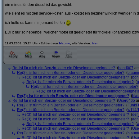
ein minus für den diesel ist das gewicht.
wie sieht es mit den service-kosten aus - kostet ein beziner wirklich weniger in 
ich hoffe es kann mir jemand helfen
EDIT: nur so nebenbei: welcher motor ist geeigneter für frickelei (pflanzenöl bzw
11.03.2008, 15:24 Uhr - Editiert von
blaumo
, alte Version:
hier
Re: Ist für mich ein Benzin- oder ein Dieselmotor geeigneter?
(
bond007
am 
Re(2): Ist für mich ein Benzin- oder ein Dieselmotor geeigneter?
(
blaum
Re(3): Ist für mich ein Benzin- oder ein Dieselmotor geeigneter?
(
bon
Re(4): Ist für mich ein Benzin- oder ein Dieselmotor geeigneter?
(
o
Re(5): Ist für mich ein Benzin- oder ein Dieselmotor geeigneter?
Re(6): Ist für mich ein Benzin- oder ein Dieselmotor geeignet
Re(2): Ist für mich ein Benzin- oder ein Dieselmotor geeigneter?
(
bla
Re: Ist für mich ein Benzin- oder ein Dieselmotor geeigneter?
(
User6465
am
Re(2): Ist für mich ein Benzin- oder ein Dieselmotor geeigneter?
(
FunkF
Re(2): Ist für mich ein Benzin- oder ein Dieselmotor geeigneter?
(
w114/
Re(3): Ist für mich ein Benzin- oder ein Dieselmotor geeigneter?
(
der
Re(3): Ist für mich ein Benzin- oder ein Dieselmotor geeigneter?
(
adh
Re(4): Ist für mich ein Benzin- oder ein Dieselmotor geeigneter?
(
w
Re(3): Ist für mich ein Benzin- oder ein Dieselmotor geeigneter?
(
Use
Re(2): Ist für mich ein Benzin- oder ein Dieselmotor geeigneter?
(
blaum
Re(3): Ist für mich ein Benzin- oder ein Dieselmotor geeigneter?
(
Use