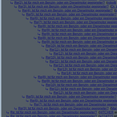
Re(2): Ist für mich ein Benzin- oder ein Dieselmotor geeigneter?
(
robotti
Re(3): Ist für mich ein Benzin- oder ein Dieselmotor geeigneter?
(
Dr.
Re(4): Ist für mich ein Benzin- oder ein Dieselmotor geeigneter?
(
b
Re(5): Ist für mich ein Benzin- oder ein Dieselmotor geeigneter?
Re(6): Ist für mich ein Benzin- oder ein Dieselmotor geeignet
Re(7): Ist für mich ein Benzin- oder ein Dieselmotor geeig
Re(8): Ist für mich ein Benzin- oder ein Dieselmotor gee
Re(9): Ist für mich ein Benzin- oder ein Dieselmotor 
Re(9): Ist für mich ein Benzin- oder ein Dieselmotor 
Re(8): Ist für mich ein Benzin- oder ein Dieselmotor gee
Re(9): Ist für mich ein Benzin- oder ein Dieselmotor 
Re(10): Ist für mich ein Benzin- oder ein Dieselmo
Re(11): Ist für mich ein Benzin- oder ein Diese
Re(12): Ist für mich ein Benzin- oder ein Di
Re(10): Ist für mich ein Benzin- oder ein Dieselmo
Re(11): Ist für mich ein Benzin- oder ein Diese
Re(12): Ist für mich ein Benzin- oder ein Di
Re(13): Ist für mich ein Benzin- oder ein
Re(14): Ist für mich ein Benzin- oder e
Re(8): Ist für mich ein Benzin- oder ein Dieselmotor gee
Re(9): Ist für mich ein Benzin- oder ein Dieselmotor 
Re(10): Ist für mich ein Benzin- oder ein Dieselmo
Re(11): Ist für mich ein Benzin- oder ein Diese
Re(12): Ist für mich ein Benzin- oder ein Di
Re(5): Ist für mich ein Benzin- oder ein Dieselmotor geeigneter?
Re(6): Ist für mich ein Benzin- oder ein Dieselmotor geeignet
Re(7): Ist für mich ein Benzin- oder ein Dieselmotor geeig
Re(3): Ist für mich ein Benzin- oder ein Dieselmotor geeigneter?
(
Mar
Re: Ist für mich ein Benzin- oder ein Dieselmotor geeigneter?
(
HITCHER
am
Re: Ist für mich ein Benzin- oder ein Dieselmotor geeigneter?
(
w114/115
am