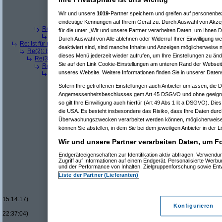
Re(7): Ist für mich ein Benzin- oder ein Dieselmotor geeig
Re(6): Ist für mich ein Benzin- oder ein Dieselmotor geeignet
Wir und unsere
1019
-Partner speichern und greifen auf personenb
Re(7): Ist für mich ein Benzin- oder ein Dieselmotor geeig
eindeutige Kennungen auf Ihrem Gerät zu. Durch Auswahl von Akzep
Re(4): Ist für mich ein Benzin- oder ein Dieselmotor geeigneter?
(
a
für die unter „Wir und unsere Partner verarbeiten Daten, um Ihnen D
Re(5): Ist für mich ein Benzin- oder ein Dieselmotor geeigneter?
Durch Auswahl von Alle ablehnen oder Widerruf Ihrer Einwilligung w
Re: Ist für mich ein Benzin- oder ein Dieselmotor geeigneter?
(
Superfast
am
deaktiviert sind, sind manche Inhalte und Anzeigen möglicherweise n
Re(2): Ist für mich ein Benzin- oder ein Dieselmotor geeigneter?
(
dizo
am
dieses Menü jederzeit wieder aufrufen, um Ihre Einstellungen zu änd
Re(3): Ist für mich ein Benzin- oder ein Dieselmotor geeigneter?
(
Use
Sie auf den Link Cookie-Einstellungen am unteren Rand der Webseite 
Re(4): Ist für mich ein Benzin- oder ein Dieselmotor geeigneter?
(
d
unseres Website. Weitere Informationen finden Sie in unserer Daten
Re(5): Ist für mich ein Benzin- oder ein Dieselmotor geeigneter?
Re(6): Ist für mich ein Benzin- oder ein Dieselmotor geeignet
Sofern Ihre getroffenen Einstellungen auch Anbieter umfassen, die Da
Re(7): Ist für mich ein Benzin- oder ein Dieselmotor geeig
Angemessenheitsbeschlusses gem Art 45 DSGVO und ohne geeigne
Re(8): Ist für mich ein Benzin- oder ein Dieselmotor gee
Re(9): Ist für mich ein Benzin- oder ein Dieselmotor 
so gilt Ihre Einwilligung auch hierfür (Art 49 Abs 1 lit a DSGVO). Die
Re(10): Ist für mich ein Benzin- oder ein Dieselmo
die USA. Es besteht insbesondere das Risiko, dass Ihre Daten durc
Re(11): Ist für mich ein Benzin- oder ein Diese
Überwachungszwecken verarbeitet werden können, möglicherweise 
Re(11): Ist für mich ein Benzin- oder ein Diese
können Sie abstellen, in dem Sie bei dem jeweiligen Anbieter in der L
Re(7): Ist für mich ein Benzin- oder ein Dieselmotor geeig
Re(7): Ist für mich ein Benzin- oder ein Dieselmotor geeig
Wir und unsere Partner verarbeiten Daten, um Fo
Re(8): Ist für mich ein Benzin- oder ein Dieselmotor gee
Re(9): Ist für mich ein Benzin- oder ein Dieselmotor 
Endgeräteeigenschaften zur Identifikation aktiv abfragen. Verwend
Zugriff auf Informationen auf einem Endgerät. Personalisierte Werb
Re(10): Ist für mich ein Benzin- oder ein Dieselmo
und der Performance von Inhalten, Zielgruppenforschung sowie En
Re(11): Ist für mich ein Benzin- oder ein Diese
Liste der Partner (Lieferanten)
Re(12): Ist für mich ein Benzin- oder ein Di
Re(13): Ist für mich ein Benzin- oder ein
Re(14): Ist für mich ein Benzin- oder e
15:14:17)
Konfigurieren
Re(15): Ist für mich ein Benzin- ode
22:37:04)
Re(16): Ist für mich ein Benzin- 