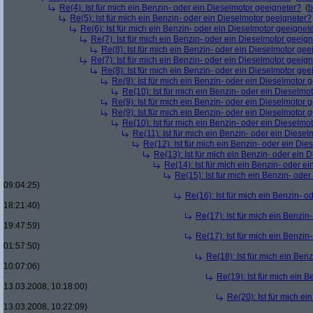
Re(4): Ist für mich ein Benzin- oder ein Dieselmotor geeigneter?
(
b
Re(5): Ist für mich ein Benzin- oder ein Dieselmotor geeigneter?
Re(6): Ist für mich ein Benzin- oder ein Dieselmotor geeignet
Re(7): Ist für mich ein Benzin- oder ein Dieselmotor geeig
Re(8): Ist für mich ein Benzin- oder ein Dieselmotor gee
Re(7): Ist für mich ein Benzin- oder ein Dieselmotor geeig
Re(8): Ist für mich ein Benzin- oder ein Dieselmotor gee
Re(9): Ist für mich ein Benzin- oder ein Dieselmotor 
Re(10): Ist für mich ein Benzin- oder ein Dieselmo
Re(9): Ist für mich ein Benzin- oder ein Dieselmotor 
Re(9): Ist für mich ein Benzin- oder ein Dieselmotor 
Re(10): Ist für mich ein Benzin- oder ein Dieselmo
Re(11): Ist für mich ein Benzin- oder ein Diese
Re(12): Ist für mich ein Benzin- oder ein Di
Re(13): Ist für mich ein Benzin- oder ein
Re(14): Ist für mich ein Benzin- oder e
Re(15): Ist für mich ein Benzin- ode
09:04:25)
Re(16): Ist für mich ein Benzin- 
18:21:40)
Re(17): Ist für mich ein Benzi
19:47:59)
Re(17): Ist für mich ein Benzi
01:57:50)
Re(18): Ist für mich ein Ben
10:07:06)
Re(19): Ist für mich ein 
13.03.2008, 10:18:00)
Re(20): Ist für mich e
13.03.2008, 10:22:09)