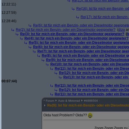
Re(15): Ist für mich ein Benzin- ode
12:22:11)
Re(16): Ist für mich ein Benzin- 
12:27:59)
Re(17): Ist für mich ein Benzi
12:28:46)
Re(6): Ist für mich ein Benzin- oder ein Dieselmotor geeignet
Re(2): Ist für mich ein Benzin- oder ein Dieselmotor geeigneter?
(
dizo
am
Re(3): Ist für mich ein Benzin- oder ein Dieselmotor geeigneter?
(
b
Re(4): Ist für mich ein Benzin- oder ein Dieselmotor geeigneter?
Re(5): Ist für mich ein Benzin- oder ein Dieselmotor geeignet
Re(6): Ist für mich ein Benzin- oder ein Dieselmotor geeign
Re(7): Ist für mich ein Benzin- oder ein Dieselmotor gee
Re(8): Ist für mich ein Benzin- oder ein Dieselmotor 
Re(9): Ist für mich ein Benzin- oder ein Dieselmoto
Re(10): Ist für mich ein Benzin- oder ein Diesel
Re(11): Ist für mich ein Benzin- oder ein Die
Re(12): Ist für mich ein Benzin- oder ein 
Re(13): Ist für mich ein Benzin- oder ei
00:07:44)
Re(11): Ist für mich ein Benzin- oder ein Die
Re(12): Ist für mich ein Benzin- oder ein 
Re(11): Ist für mich ein Benzin- oder ein Die
^
Forum
Auto & Motorrad
#
4686504
Re(9): Ist für mich ein Benzin- oder ein Dieselmot
Oida hast Problem? Oida??
Zoom Zoom Zoom zu