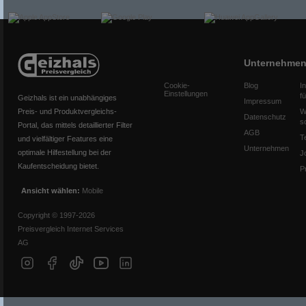
Unternehme
Cookie-
Blog
I
Einstellungen
f
Geizhals ist ein unabhängiges
Impressum
Preis- und Produktvergleichs-
W
Datenschutz
s
Portal, das mittels detaillierter Filter
AGB
T
und vielfältiger Features eine
Unternehmen
optimale Hilfestellung bei der
J
Kaufentscheidung bietet.
P
Ansicht wählen:
Mobile
Copyright © 1997-2026
Preisvergleich Internet Services
AG