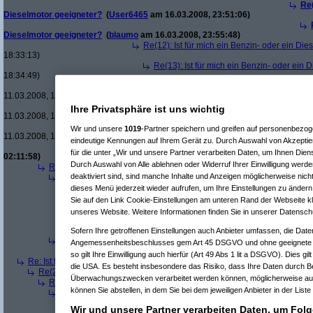
Re(
Dieselmotor geeigneter?
(
User6465
am 16.03.2008, 23:51:06)
Dieselmotor geeigneter?
(
blaumo
am 16.03.2008, 23:55:48)
Re(12): Ist für mich ein Benzin- oder ein Di
18:33:13)
Re(13): Ist für mich ein Benzin- oder ein
18:34:49)
Re(14): Ist für mich ein Benzin- oder e
11.03.2008, 18:35:20)
Re(15): Ist für mich ein Benzin- ode
Ihre Privatsphäre ist uns wichtig
11.03.2008, 18:36:08)
Re(16): Ist für mich ein Benzin- 
Wir und unsere
1019
-Partner speichern und greifen auf personenbezo
11.03.2008, 18:37:51)
eindeutige Kennungen auf Ihrem Gerät zu. Durch Auswahl von Akzeptier
Re(10): Ist für mich ein Benzin- oder ein Diesel
für die unter „Wir und unsere Partner verarbeiten Daten, um Ihnen Dien
02:11:58)
Durch Auswahl von Alle ablehnen oder Widerruf Ihrer Einwilligung werde
Re(3): Ist für mich ein Benzin- oder ein Dieselmotor geeigneter?
(
Qbu
deaktiviert sind, sind manche Inhalte und Anzeigen möglicherweise nicht
Re(4): Ist für mich ein Benzin- oder ein Dieselmotor geeigneter?
(
b
Re(5): Ist für mich ein Benzin- oder ein Dieselmotor geeigneter?
dieses Menü jederzeit wieder aufrufen, um Ihre Einstellungen zu ändern 
Re(6): Ist für mich ein Benzin- oder ein Dieselmotor geeignet
Sie auf den Link Cookie-Einstellungen am unteren Rand der Webseite kli
Re(7): Ist für mich ein Benzin- oder ein Dieselmotor geeig
unseres Website. Weitere Informationen finden Sie in unserer Datensch
Re(6): Ist für mich ein Benzin- oder ein Dieselmotor geeignet
Re(7): Ist für mich ein Benzin- oder ein Dieselmotor geeig
Sofern Ihre getroffenen Einstellungen auch Anbieter umfassen, die Daten
Re(4): Ist für mich ein Benzin- oder ein Dieselmotor geeigneter?
(
a
Angemessenheitsbeschlusses gem Art 45 DSGVO und ohne geeignete G
Re(5): Ist für mich ein Benzin- oder ein Dieselmotor geeigneter?
so gilt Ihre Einwilligung auch hierfür (Art 49 Abs 1 lit a DSGVO). Dies gi
Re: Ist für mich ein Benzin- oder ein Dieselmotor geeigneter?
(
Superfast
am
die USA. Es besteht insbesondere das Risiko, dass Ihre Daten durch B
Re(2): Ist für mich ein Benzin- oder ein Dieselmotor geeigneter?
(
dizo
am
Überwachungszwecken verarbeitet werden können, möglicherweise auc
Re(3): Ist für mich ein Benzin- oder ein Dieselmotor geeigneter?
(
Use
können Sie abstellen, in dem Sie bei dem jeweiligen Anbieter in der Liste
Re(4): Ist für mich ein Benzin- oder ein Dieselmotor geeigneter?
(
d
Re(5): Ist für mich ein Benzin- oder ein Dieselmotor geeigneter?
Wir und unsere Partner verarbeiten Daten, um Folg