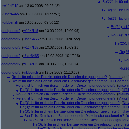
Re(22): Ist für m
(
w114/115
am 13.03.2008, 09:52:48)
Re(23): Ist fü
(
User6465
am 13.03.2008, 09:55:57)
Re(23): Ist fü
(
gibberish
am 13.03.2008, 09:56:12)
Re(24): Ist
geeigneter?
(
w114/115
am 13.03.2008, 10:00:05)
Re(24): Ist
geeigneter?
(
User6465
am 13.03.2008, 10:01:22)
Re(25): 
geeigneter?
(
w114/115
am 13.03.2008, 10:03:21)
Re(26)
geeigneter?
(
User6465
am 13.03.2008, 10:17:16)
Re(
geeigneter?
(
w114/115
am 13.03.2008, 10:26:14)
Re(26)
geeigneter?
(
gibberish
am 13.03.2008, 11:10:25)
Re: Ist für mich ein Benzin- oder ein Dieselmotor geeigneter?
(
blaumo
am 1
Re: Ist für mich ein Benzin- oder ein Dieselmotor geeigneter?
(
HT Boarder
Re(2): Ist für mich ein Benzin- oder ein Dieselmotor geeigneter?
(
piice
Re(3): Ist für mich ein Benzin- oder ein Dieselmotor geeigneter?
(
HT 
Re(2): Ist für mich ein Benzin- oder ein Dieselmotor geeigneter?
(
blaum
Re(2): Ist für mich ein Benzin- oder ein Dieselmotor geeigneter?
(
Major
Re(3): Ist für mich ein Benzin- oder ein Dieselmotor geeigneter?
(
Dr.
Re(3): Ist für mich ein Benzin- oder ein Dieselmotor geeigneter?
(
HT 
Re(3): Ist für mich ein Benzin- oder ein Dieselmotor geeigneter?
(
Use
Re(4): Ist für mich ein Benzin- oder ein Dieselmotor geeigneter?
(
r
Re(5): Ist für mich ein Benzin- oder ein Dieselmotor geeigneter?
Re(6): Ist für mich ein Benzin- oder ein Dieselmotor geeignet
Re(7): Ist für mich ein Benzin- oder ein Dieselmotor geeig