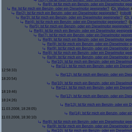
Re(8): Ist für mich ein Benzin- oder ein Dieselmotor gee
Re: Ist für mich ein Benzin- oder ein Dieselmotor geeigneter?
(
Dr. Watson
a
Re(2): Ist für mich ein Benzin- oder ein Dieselmotor geeigneter?
(
robotti
Re(3): Ist für mich ein Benzin- oder ein Dieselmotor geeigneter?
(
Dr.
Re(4): Ist für mich ein Benzin- oder ein Dieselmotor geeigneter?
(
b
Re(5): Ist für mich ein Benzin- oder ein Dieselmotor geeigneter?
Re(6): Ist für mich ein Benzin- oder ein Dieselmotor geeignet
Re(7): Ist für mich ein Benzin- oder ein Dieselmotor geeig
Re(8): Ist für mich ein Benzin- oder ein Dieselmotor gee
Re(9): Ist für mich ein Benzin- oder ein Dieselmotor 
Re(9): Ist für mich ein Benzin- oder ein Dieselmotor 
Re(8): Ist für mich ein Benzin- oder ein Dieselmotor gee
Re(9): Ist für mich ein Benzin- oder ein Dieselmotor 
Re(10): Ist für mich ein Benzin- oder ein Dieselmo
Re(11): Ist für mich ein Benzin- oder ein Diese
12:58:33)
Re(12): Ist für mich ein Benzin- oder ein Di
18:20:54)
Re(10): Ist für mich ein Benzin- oder ein Dieselmo
Re(11): Ist für mich ein Benzin- oder ein Diese
18:19:46)
Re(12): Ist für mich ein Benzin- oder ein Di
18:24:26)
Re(13): Ist für mich ein Benzin- oder ein
11.03.2008, 18:28:05)
Re(14): Ist für mich ein Benzin- oder e
11.03.2008, 18:30:10)
Re(8): Ist für mich ein Benzin- oder ein Dieselmotor gee
Re(9): Ist für mich ein Benzin- oder ein Dieselmotor 
Re(10): Ist für mich ein Benzin- oder ein Dieselmo