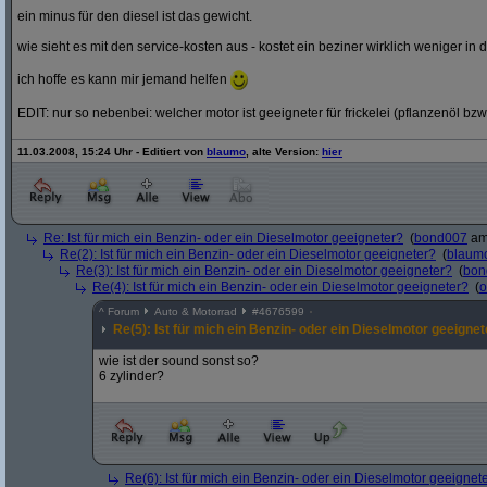
ein minus für den diesel ist das gewicht.
wie sieht es mit den service-kosten aus - kostet ein beziner wirklich weniger in 
ich hoffe es kann mir jemand helfen
EDIT: nur so nebenbei: welcher motor ist geeigneter für frickelei (pflanzenöl bzw
11.03.2008, 15:24 Uhr - Editiert von
blaumo
, alte Version:
hier
Re: Ist für mich ein Benzin- oder ein Dieselmotor geeigneter?
(
bond007
am 
Re(2): Ist für mich ein Benzin- oder ein Dieselmotor geeigneter?
(
blaum
Re(3): Ist für mich ein Benzin- oder ein Dieselmotor geeigneter?
(
bon
Re(4): Ist für mich ein Benzin- oder ein Dieselmotor geeigneter?
(
o
^
Forum
Auto & Motorrad
#
4676599
Re(5): Ist für mich ein Benzin- oder ein Dieselmotor geeigne
wie ist der sound sonst so?
6 zylinder?
Re(6): Ist für mich ein Benzin- oder ein Dieselmotor geeignet