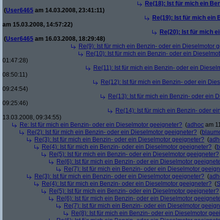
Re(18): Ist für mich ein Be
(
User6465
am 14.03.2008, 23:41:11)
Re(19): Ist für mich ein
am 15.03.2008, 14:57:22)
Re(20): Ist für mich 
(
User6465
am 16.03.2008, 18:29:48)
Re(9): Ist für mich ein Benzin- oder ein Dieselmotor 
Re(10): Ist für mich ein Benzin- oder ein Dieselmo
01:47:28)
Re(11): Ist für mich ein Benzin- oder ein Diese
08:50:11)
Re(12): Ist für mich ein Benzin- oder ein Di
09:24:54)
Re(13): Ist für mich ein Benzin- oder ein
09:25:46)
Re(14): Ist für mich ein Benzin- oder e
13.03.2008, 09:34:55)
Re: Ist für mich ein Benzin- oder ein Dieselmotor geeigneter?
(
adhoc
am 11
Re(2): Ist für mich ein Benzin- oder ein Dieselmotor geeigneter?
(
blaum
Re(3): Ist für mich ein Benzin- oder ein Dieselmotor geeigneter?
(
adh
Re(4): Ist für mich ein Benzin- oder ein Dieselmotor geeigneter?
(
b
Re(5): Ist für mich ein Benzin- oder ein Dieselmotor geeigneter?
Re(6): Ist für mich ein Benzin- oder ein Dieselmotor geeignet
Re(7): Ist für mich ein Benzin- oder ein Dieselmotor geeig
Re(3): Ist für mich ein Benzin- oder ein Dieselmotor geeigneter?
(
adh
Re(4): Ist für mich ein Benzin- oder ein Dieselmotor geeigneter?
(
S
Re(5): Ist für mich ein Benzin- oder ein Dieselmotor geeigneter?
Re(6): Ist für mich ein Benzin- oder ein Dieselmotor geeignet
Re(7): Ist für mich ein Benzin- oder ein Dieselmotor geeig
Re(8): Ist für mich ein Benzin- oder ein Dieselmotor gee