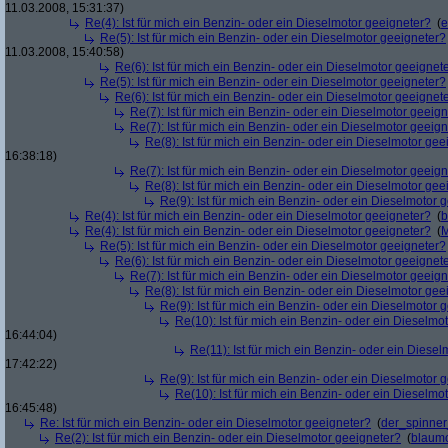
11.03.2008, 15:31:37)
Re(4): Ist für mich ein Benzin- oder ein Dieselmotor geeigneter?
(
e
Re(5): Ist für mich ein Benzin- oder ein Dieselmotor geeigneter?
11.03.2008, 15:40:58)
Re(6): Ist für mich ein Benzin- oder ein Dieselmotor geeignet
Re(5): Ist für mich ein Benzin- oder ein Dieselmotor geeigneter?
Re(6): Ist für mich ein Benzin- oder ein Dieselmotor geeignet
Re(7): Ist für mich ein Benzin- oder ein Dieselmotor geeig
Re(7): Ist für mich ein Benzin- oder ein Dieselmotor geeig
Re(8): Ist für mich ein Benzin- oder ein Dieselmotor gee
16:38:18)
Re(7): Ist für mich ein Benzin- oder ein Dieselmotor geeig
Re(8): Ist für mich ein Benzin- oder ein Dieselmotor gee
Re(9): Ist für mich ein Benzin- oder ein Dieselmotor 
Re(4): Ist für mich ein Benzin- oder ein Dieselmotor geeigneter?
(
b
Re(4): Ist für mich ein Benzin- oder ein Dieselmotor geeigneter?
(
M
Re(5): Ist für mich ein Benzin- oder ein Dieselmotor geeigneter?
Re(6): Ist für mich ein Benzin- oder ein Dieselmotor geeignet
Re(7): Ist für mich ein Benzin- oder ein Dieselmotor geeig
Re(8): Ist für mich ein Benzin- oder ein Dieselmotor gee
Re(9): Ist für mich ein Benzin- oder ein Dieselmotor 
Re(10): Ist für mich ein Benzin- oder ein Dieselmo
16:44:04)
Re(11): Ist für mich ein Benzin- oder ein Diese
17:42:22)
Re(9): Ist für mich ein Benzin- oder ein Dieselmotor 
Re(10): Ist für mich ein Benzin- oder ein Dieselmo
16:45:48)
Re: Ist für mich ein Benzin- oder ein Dieselmotor geeigneter?
(
der_spinne
Re(2): Ist für mich ein Benzin- oder ein Dieselmotor geeigneter?
(
blaum