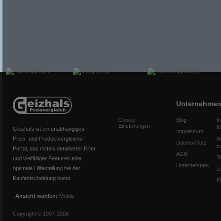
Unternehme
Cookie-
Blog
I
Einstellungen
f
Geizhals ist ein unabhängiges
Impressum
Preis- und Produktvergleichs-
W
Datenschutz
s
Portal, das mittels detaillierter Filter
AGB
T
und vielfältiger Features eine
Unternehmen
optimale Hilfestellung bei der
J
Kaufentscheidung bietet.
P
Ansicht wählen:
Mobile
Copyright © 1997-2026