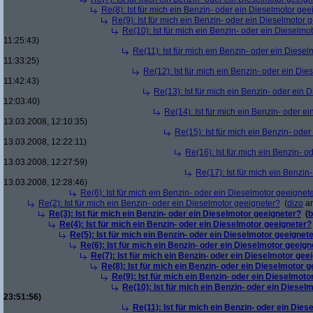
Re(8): Ist für mich ein Benzin- oder ein Dieselmotor gee
Re(9): Ist für mich ein Benzin- oder ein Dieselmotor 
Re(10): Ist für mich ein Benzin- oder ein Dieselmo
11:25:43)
Re(11): Ist für mich ein Benzin- oder ein Diese
11:33:25)
Re(12): Ist für mich ein Benzin- oder ein Di
11:42:43)
Re(13): Ist für mich ein Benzin- oder ein
12:03:40)
Re(14): Ist für mich ein Benzin- oder e
13.03.2008, 12:10:35)
Re(15): Ist für mich ein Benzin- ode
13.03.2008, 12:22:11)
Re(16): Ist für mich ein Benzin- 
13.03.2008, 12:27:59)
Re(17): Ist für mich ein Benzi
13.03.2008, 12:28:46)
Re(6): Ist für mich ein Benzin- oder ein Dieselmotor geeignet
Re(2): Ist für mich ein Benzin- oder ein Dieselmotor geeigneter?
(
dizo
am
Re(3): Ist für mich ein Benzin- oder ein Dieselmotor geeigneter?
(
b
Re(4): Ist für mich ein Benzin- oder ein Dieselmotor geeigneter?
Re(5): Ist für mich ein Benzin- oder ein Dieselmotor geeignet
Re(6): Ist für mich ein Benzin- oder ein Dieselmotor geeign
Re(7): Ist für mich ein Benzin- oder ein Dieselmotor gee
Re(8): Ist für mich ein Benzin- oder ein Dieselmotor 
Re(9): Ist für mich ein Benzin- oder ein Dieselmoto
Re(10): Ist für mich ein Benzin- oder ein Diesel
23:51:56)
Re(11): Ist für mich ein Benzin- oder ein Die