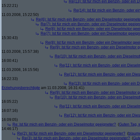
Re(13): Ist für mich ein Benzin- oder ein
15:22:21)
Re(14): Ist für mich ein Benzin- oder e
11.03.2008, 15:22:50)
Re(6): Ist für mich ein Benzin- oder ein Dieselmotor geeignet
Re(7): Ist für mich ein Benzin- oder ein Dieselmotor geeig
Re(8): Ist für mich ein Benzin- oder ein Dieselmotor gee
Re(7): Ist für mich ein Benzin- oder ein Dieselmotor geeig
15:30:43)
Re(8): Ist für mich ein Benzin- oder ein Dieselmotor gee
Re(9): Ist für mich ein Benzin- oder ein Dieselmotor 
11.03.2008, 15:57:38)
Re(10): Ist für mich ein Benzin- oder ein Dieselmo
16:00:41)
Re(11): Ist für mich ein Benzin- oder ein Diese
11.03.2008, 16:15:56)
Re(12): Ist für mich ein Benzin- oder ein Di
16:22:33)
Re(13): Ist für mich ein Benzin- oder ein
Erziehungsberechtigte
am 11.03.2008, 16:31:41)
Re(9): Ist für mich ein Benzin- oder ein Dieselmotor 
Re(10): Ist für mich ein Benzin- oder ein Dieselmo
16:05:22)
Re(11): Ist für mich ein Benzin- oder ein Diese
16:07:16)
Re(12): Ist für mich ein Benzin- oder ein Di
16:09:05)
Re: Ist für mich ein Benzin- oder ein Dieselmotor geeigneter?
(
Guten Tag, 
14:46:17)
Re(2): Ist für mich ein Benzin- oder ein Dieselmotor geeigneter?
(
blaum
Re(3): Ist für mich ein Benzin- oder ein Dieselmotor geeigneter?
(
Gut