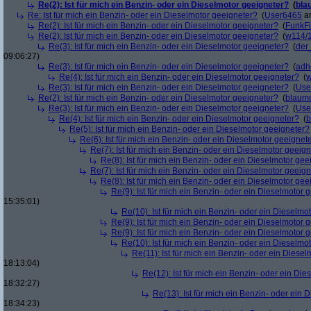
Re(2): Ist für mich ein Benzin- oder ein Dieselmotor geeigneter?
(
bla
Re: Ist für mich ein Benzin- oder ein Dieselmotor geeigneter?
(
User6465
am
Re(2): Ist für mich ein Benzin- oder ein Dieselmotor geeigneter?
(
FunkF
Re(2): Ist für mich ein Benzin- oder ein Dieselmotor geeigneter?
(
w114/
Re(3): Ist für mich ein Benzin- oder ein Dieselmotor geeigneter?
(
der
09:06:27)
Re(3): Ist für mich ein Benzin- oder ein Dieselmotor geeigneter?
(
adh
Re(4): Ist für mich ein Benzin- oder ein Dieselmotor geeigneter?
(
w
Re(3): Ist für mich ein Benzin- oder ein Dieselmotor geeigneter?
(
Use
Re(2): Ist für mich ein Benzin- oder ein Dieselmotor geeigneter?
(
blaum
Re(3): Ist für mich ein Benzin- oder ein Dieselmotor geeigneter?
(
Use
Re(4): Ist für mich ein Benzin- oder ein Dieselmotor geeigneter?
(
b
Re(5): Ist für mich ein Benzin- oder ein Dieselmotor geeigneter?
Re(6): Ist für mich ein Benzin- oder ein Dieselmotor geeignet
Re(7): Ist für mich ein Benzin- oder ein Dieselmotor geeig
Re(8): Ist für mich ein Benzin- oder ein Dieselmotor gee
Re(7): Ist für mich ein Benzin- oder ein Dieselmotor geeig
Re(8): Ist für mich ein Benzin- oder ein Dieselmotor gee
Re(9): Ist für mich ein Benzin- oder ein Dieselmotor 
15:35:01)
Re(10): Ist für mich ein Benzin- oder ein Dieselmo
Re(9): Ist für mich ein Benzin- oder ein Dieselmotor 
Re(9): Ist für mich ein Benzin- oder ein Dieselmotor 
Re(10): Ist für mich ein Benzin- oder ein Dieselmo
Re(11): Ist für mich ein Benzin- oder ein Diese
18:13:04)
Re(12): Ist für mich ein Benzin- oder ein Di
18:32:27)
Re(13): Ist für mich ein Benzin- oder ein
18:34:23)