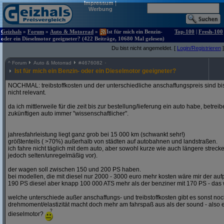
Impressum
|
Werbung
Geizhals
»
Forum
»
Auto & Motorrad
»
Ist für mich ein Benzin-
Top-100
|
Fresh-100
oder ein Dieselmotor geeigneter? (422 Beiträge, 10680 Mal gelesen)
Du bist nicht angemeldet. [
Login/Registrieren
]
^
Forum
Auto & Motorrad
#
4676082
Ist für mich ein Benzin- oder ein Dieselmotor geeigneter?
NOCHMAL: treibstoffkosten und der unterschiedliche anschaffungspreis sind bi
nicht relevant.
da ich mittlerweile für die zeit bis zur bestellung/lieferung ein auto habe, betre
zukünftigen auto immer "wissenschaftlicher".
jahresfahrleistung liegt ganz grob bei 15 000 km (schwankt sehr!)
größtenteils ( >70%) außerhalb von städten auf autobahnen und landstraßen.
ich fahre nicht täglich mit dem auto, aber sowohl kurze wie auch längere stre
jedoch selten/unregelmäßig vor).
der wagen soll zwischen 150 und 200 PS haben.
bei modellen, die mit diesel nur 2000 - 3000 euro mehr kosten wäre mir der aufp
190 PS diesel aber knapp 100 000 ATS mehr als der benziner mit 170 PS - das w
welche unterschiede außer anschaffungs- und treibstoffkosten gibt es sonst noch
drehmoment/elastizität macht doch mehr am fahrspaß aus als der sound - also e
dieselmotor?