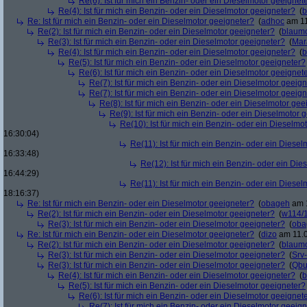
Re(6): Ist für mich ein Benzin- oder ein Dieselmotor geeignet
Re(4): Ist für mich ein Benzin- oder ein Dieselmotor geeigneter?
(
b
Re: Ist für mich ein Benzin- oder ein Dieselmotor geeigneter?
(
adhoc
am 11
Re(2): Ist für mich ein Benzin- oder ein Dieselmotor geeigneter?
(
blaum
Re(3): Ist für mich ein Benzin- oder ein Dieselmotor geeigneter?
(
Mar
Re(4): Ist für mich ein Benzin- oder ein Dieselmotor geeigneter?
(
b
Re(5): Ist für mich ein Benzin- oder ein Dieselmotor geeigneter?
Re(6): Ist für mich ein Benzin- oder ein Dieselmotor geeignet
Re(7): Ist für mich ein Benzin- oder ein Dieselmotor geeig
Re(7): Ist für mich ein Benzin- oder ein Dieselmotor geeig
Re(8): Ist für mich ein Benzin- oder ein Dieselmotor gee
Re(9): Ist für mich ein Benzin- oder ein Dieselmotor 
Re(10): Ist für mich ein Benzin- oder ein Dieselmo
16:30:04)
Re(11): Ist für mich ein Benzin- oder ein Diese
16:33:48)
Re(12): Ist für mich ein Benzin- oder ein Di
16:44:29)
Re(11): Ist für mich ein Benzin- oder ein Diese
18:16:37)
Re: Ist für mich ein Benzin- oder ein Dieselmotor geeigneter?
(
obageh
am 1
Re(2): Ist für mich ein Benzin- oder ein Dieselmotor geeigneter?
(
w114/
Re(3): Ist für mich ein Benzin- oder ein Dieselmotor geeigneter?
(
oba
Re: Ist für mich ein Benzin- oder ein Dieselmotor geeigneter?
(
dizo
am 11.0
Re(2): Ist für mich ein Benzin- oder ein Dieselmotor geeigneter?
(
blaum
Re(3): Ist für mich ein Benzin- oder ein Dieselmotor geeigneter?
(
Srv
Re(3): Ist für mich ein Benzin- oder ein Dieselmotor geeigneter?
(
Qbu
Re(4): Ist für mich ein Benzin- oder ein Dieselmotor geeigneter?
(
b
Re(5): Ist für mich ein Benzin- oder ein Dieselmotor geeigneter?
Re(6): Ist für mich ein Benzin- oder ein Dieselmotor geeignet
Re(7): Ist für mich ein Benzin- oder ein Dieselmotor geeig