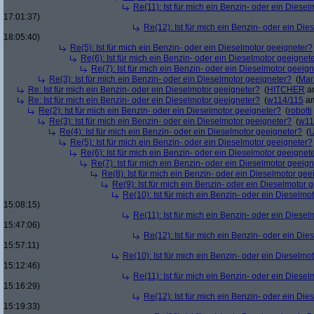
Re(11): Ist für mich ein Benzin- oder ein Diese
17:01:37)
Re(12): Ist für mich ein Benzin- oder ein Di
18:05:40)
Re(5): Ist für mich ein Benzin- oder ein Dieselmotor geeigneter?
Re(6): Ist für mich ein Benzin- oder ein Dieselmotor geeignet
Re(7): Ist für mich ein Benzin- oder ein Dieselmotor geeig
Re(3): Ist für mich ein Benzin- oder ein Dieselmotor geeigneter?
(
Mar
Re: Ist für mich ein Benzin- oder ein Dieselmotor geeigneter?
(
HITCHER
am
Re: Ist für mich ein Benzin- oder ein Dieselmotor geeigneter?
(
w114/115
am
Re(2): Ist für mich ein Benzin- oder ein Dieselmotor geeigneter?
(
robotti
Re(3): Ist für mich ein Benzin- oder ein Dieselmotor geeigneter?
(
w11
Re(4): Ist für mich ein Benzin- oder ein Dieselmotor geeigneter?
(
U
Re(5): Ist für mich ein Benzin- oder ein Dieselmotor geeigneter?
Re(6): Ist für mich ein Benzin- oder ein Dieselmotor geeignet
Re(7): Ist für mich ein Benzin- oder ein Dieselmotor geeig
Re(8): Ist für mich ein Benzin- oder ein Dieselmotor gee
Re(9): Ist für mich ein Benzin- oder ein Dieselmotor 
Re(10): Ist für mich ein Benzin- oder ein Dieselmo
15:08:15)
Re(11): Ist für mich ein Benzin- oder ein Diese
15:47:06)
Re(12): Ist für mich ein Benzin- oder ein Di
15:57:11)
Re(10): Ist für mich ein Benzin- oder ein Dieselmo
15:12:46)
Re(11): Ist für mich ein Benzin- oder ein Diese
15:16:29)
Re(12): Ist für mich ein Benzin- oder ein Di
15:19:33)