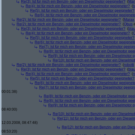
Re(3): Ist für mich ein Benzin- oder ein Dieselmotor geeigneter?
(
Mar
Re(4): Ist für mich ein Benzin- oder ein Dieselmotor geeigneter?
(
b
Re(5): Ist für mich ein Benzin- oder ein Dieselmotor geeigneter?
Re(6): Ist für mich ein Benzin- oder ein Dieselmotor geeignet
Re(2): Ist für mich ein Benzin- oder ein Dieselmotor geeigneter?
(
Marax
Re(2): Ist für mich ein Benzin- oder ein Dieselmotor geeigneter?
(
Qbus
a
Re(3): Ist für mich ein Benzin- oder ein Dieselmotor geeigneter?
(
bla
Re(4): Ist für mich ein Benzin- oder ein Dieselmotor geeigneter?
(
Re(5): Ist für mich ein Benzin- oder ein Dieselmotor geeigneter?
Re(6): Ist für mich ein Benzin- oder ein Dieselmotor geeignet
Re(7): Ist für mich ein Benzin- oder ein Dieselmotor geeig
Re(8): Ist für mich ein Benzin- oder ein Dieselmotor gee
Re(9): Ist für mich ein Benzin- oder ein Dieselmotor 
Re(10): Ist für mich ein Benzin- oder ein Dieselmo
Re(2): Ist für mich ein Benzin- oder ein Dieselmotor geeigneter?
(
robotti
Re(3): Ist für mich ein Benzin- oder ein Dieselmotor geeigneter?
(
bla
Re(4): Ist für mich ein Benzin- oder ein Dieselmotor geeigneter?
(
r
Re(5): Ist für mich ein Benzin- oder ein Dieselmotor geeigneter?
Re(6): Ist für mich ein Benzin- oder ein Dieselmotor geeignet
Re(7): Ist für mich ein Benzin- oder ein Dieselmotor geeig
00:01:38)
Re(8): Ist für mich ein Benzin- oder ein Dieselmotor gee
Re(8): Ist für mich ein Benzin- oder ein Dieselmotor gee
Re(9): Ist für mich ein Benzin- oder ein Dieselmotor 
08:40:00)
Re(10): Ist für mich ein Benzin- oder ein Dieselmo
Re(11): Ist für mich ein Benzin- oder ein Diese
12.03.2008, 08:47:48)
Re(12): Ist für mich ein Benzin- oder ein Di
08:53:20)