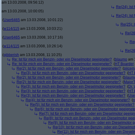
am 13.03.2008, 09:56:12)
Re(24): Ist
am 13.03.2008, 10:00:05)
Re(24): Ist
(
User6465
am 13.03.2008, 10:01:22)
Re(25): 
(
w114/115
am 13.03.2008, 10:03:21)
Re(26)
(
User6465
am 13.03.2008, 10:17:16)
Re(
(
w114/115
am 13.03.2008, 10:26:14)
Re(26)
(
gibberish
am 13.03.2008, 11:10:25)
Re: Ist für mich ein Benzin- oder ein Dieselmotor geeigneter?
(
blaumo
am 1
Re: Ist für mich ein Benzin- oder ein Dieselmotor geeigneter?
(
HT Boarder
Re(2): Ist für mich ein Benzin- oder ein Dieselmotor geeigneter?
(
piice
Re(3): Ist für mich ein Benzin- oder ein Dieselmotor geeigneter?
(
HT 
Re(2): Ist für mich ein Benzin- oder ein Dieselmotor geeigneter?
(
blaum
Re(2): Ist für mich ein Benzin- oder ein Dieselmotor geeigneter?
(
Major
Re(3): Ist für mich ein Benzin- oder ein Dieselmotor geeigneter?
(
Dr.
Re(3): Ist für mich ein Benzin- oder ein Dieselmotor geeigneter?
(
HT 
Re(3): Ist für mich ein Benzin- oder ein Dieselmotor geeigneter?
(
Use
Re(4): Ist für mich ein Benzin- oder ein Dieselmotor geeigneter?
(
r
Re(5): Ist für mich ein Benzin- oder ein Dieselmotor geeigneter?
Re(6): Ist für mich ein Benzin- oder ein Dieselmotor geeignet
Re(7): Ist für mich ein Benzin- oder ein Dieselmotor geeig
Re(8): Ist für mich ein Benzin- oder ein Dieselmotor gee
Re(9): Ist für mich ein Benzin- oder ein Dieselmotor 
Re(10): Ist für mich ein Benzin- oder ein Dieselmo
Re(11): Ist für mich ein Benzin- oder ein Diese