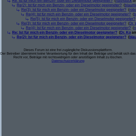
Re: Ist für mich ein Benzin- oder ein Dieselmotor geeigneter?
(
nashduck
am
Re(2): Ist für mich ein Benzin- oder ein Dieselmotor geeigneter?
(
blaum
Re(3): Ist für mich ein Benzin- oder ein Dieselmotor geeigneter?
(
robo
Re(4): Ist für mich ein Benzin- oder ein Dieselmotor geeigneter?
(
b
Re(5): Ist für mich ein Benzin- oder ein Dieselmotor geeigneter?
Re(3): Ist für mich ein Benzin- oder ein Dieselmotor geeigneter?
(
Dr.
Re(4): Ist für mich ein Benzin- oder ein Dieselmotor geeigneter?
(
r
Re: Ist für mich ein Benzin- oder ein Dieselmotor geeigneter?
(
Dr. Ko
am
Re(2): Ist für mich ein Benzin- oder ein Dieselmotor geeigneter?
(
bla
Dieses Forum ist eine frei zugängliche Diskussionsplattform.
Der Betreiber übernimmt keine Verantwortung für den Inhalt der Beiträge und behält sich das
Recht vor, Beiträge mit rechtswidrigem oder anstößigem Inhalt zu löschen.
Datenschutzerklärung