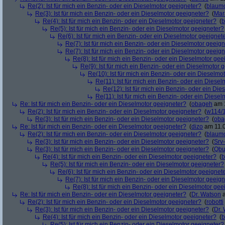
Re(2): Ist für mich ein Benzin- oder ein Dieselmotor geeigneter?
(
blaum
Re(3): Ist für mich ein Benzin- oder ein Dieselmotor geeigneter?
(
Mar
Re(4): Ist für mich ein Benzin- oder ein Dieselmotor geeigneter?
(
b
Re(5): Ist für mich ein Benzin- oder ein Dieselmotor geeigneter?
Re(6): Ist für mich ein Benzin- oder ein Dieselmotor geeignet
Re(7): Ist für mich ein Benzin- oder ein Dieselmotor geeig
Re(7): Ist für mich ein Benzin- oder ein Dieselmotor geeig
Re(8): Ist für mich ein Benzin- oder ein Dieselmotor gee
Re(9): Ist für mich ein Benzin- oder ein Dieselmotor 
Re(10): Ist für mich ein Benzin- oder ein Dieselmo
Re(11): Ist für mich ein Benzin- oder ein Diese
Re(12): Ist für mich ein Benzin- oder ein Di
Re(11): Ist für mich ein Benzin- oder ein Diese
Re: Ist für mich ein Benzin- oder ein Dieselmotor geeigneter?
(
obageh
am 1
Re(2): Ist für mich ein Benzin- oder ein Dieselmotor geeigneter?
(
w114/
Re(3): Ist für mich ein Benzin- oder ein Dieselmotor geeigneter?
(
oba
Re: Ist für mich ein Benzin- oder ein Dieselmotor geeigneter?
(
dizo
am 11.0
Re(2): Ist für mich ein Benzin- oder ein Dieselmotor geeigneter?
(
blaum
Re(3): Ist für mich ein Benzin- oder ein Dieselmotor geeigneter?
(
Srv
Re(3): Ist für mich ein Benzin- oder ein Dieselmotor geeigneter?
(
Qbu
Re(4): Ist für mich ein Benzin- oder ein Dieselmotor geeigneter?
(
b
Re(5): Ist für mich ein Benzin- oder ein Dieselmotor geeigneter?
Re(6): Ist für mich ein Benzin- oder ein Dieselmotor geeignet
Re(7): Ist für mich ein Benzin- oder ein Dieselmotor geeig
Re(8): Ist für mich ein Benzin- oder ein Dieselmotor gee
Re: Ist für mich ein Benzin- oder ein Dieselmotor geeigneter?
(
Dr. Watson
a
Re(2): Ist für mich ein Benzin- oder ein Dieselmotor geeigneter?
(
robotti
Re(3): Ist für mich ein Benzin- oder ein Dieselmotor geeigneter?
(
Dr.
Re(4): Ist für mich ein Benzin- oder ein Dieselmotor geeigneter?
(
b
Re(5): Ist für mich ein Benzin- oder ein Dieselmotor geeigneter?