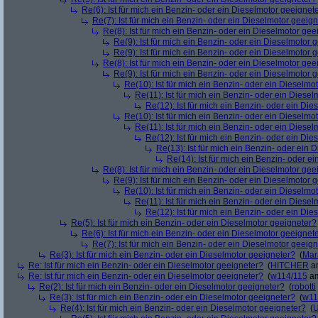
Re(6): Ist für mich ein Benzin- oder ein Dieselmotor geeignet
Re(7): Ist für mich ein Benzin- oder ein Dieselmotor geeig
Re(8): Ist für mich ein Benzin- oder ein Dieselmotor gee
Re(9): Ist für mich ein Benzin- oder ein Dieselmotor 
Re(9): Ist für mich ein Benzin- oder ein Dieselmotor 
Re(8): Ist für mich ein Benzin- oder ein Dieselmotor gee
Re(9): Ist für mich ein Benzin- oder ein Dieselmotor 
Re(10): Ist für mich ein Benzin- oder ein Dieselmo
Re(11): Ist für mich ein Benzin- oder ein Diese
Re(12): Ist für mich ein Benzin- oder ein Di
Re(10): Ist für mich ein Benzin- oder ein Dieselmo
Re(11): Ist für mich ein Benzin- oder ein Diese
Re(12): Ist für mich ein Benzin- oder ein Di
Re(13): Ist für mich ein Benzin- oder ein
Re(14): Ist für mich ein Benzin- oder e
Re(8): Ist für mich ein Benzin- oder ein Dieselmotor gee
Re(9): Ist für mich ein Benzin- oder ein Dieselmotor 
Re(10): Ist für mich ein Benzin- oder ein Dieselmo
Re(11): Ist für mich ein Benzin- oder ein Diese
Re(12): Ist für mich ein Benzin- oder ein Di
Re(5): Ist für mich ein Benzin- oder ein Dieselmotor geeigneter?
Re(6): Ist für mich ein Benzin- oder ein Dieselmotor geeignet
Re(7): Ist für mich ein Benzin- oder ein Dieselmotor geeig
Re(3): Ist für mich ein Benzin- oder ein Dieselmotor geeigneter?
(
Mar
Re: Ist für mich ein Benzin- oder ein Dieselmotor geeigneter?
(
HITCHER
am
Re: Ist für mich ein Benzin- oder ein Dieselmotor geeigneter?
(
w114/115
am
Re(2): Ist für mich ein Benzin- oder ein Dieselmotor geeigneter?
(
robotti
Re(3): Ist für mich ein Benzin- oder ein Dieselmotor geeigneter?
(
w11
Re(4): Ist für mich ein Benzin- oder ein Dieselmotor geeigneter?
(
U