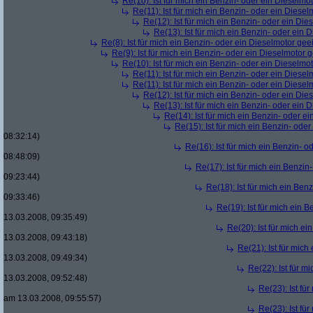
Re(10): Ist für mich ein Benzin- oder ein Dieselmo
Re(11): Ist für mich ein Benzin- oder ein Diese
Re(12): Ist für mich ein Benzin- oder ein Di
Re(13): Ist für mich ein Benzin- oder ein
Re(8): Ist für mich ein Benzin- oder ein Dieselmotor gee
Re(9): Ist für mich ein Benzin- oder ein Dieselmotor 
Re(10): Ist für mich ein Benzin- oder ein Dieselmo
Re(11): Ist für mich ein Benzin- oder ein Diese
Re(11): Ist für mich ein Benzin- oder ein Diese
Re(12): Ist für mich ein Benzin- oder ein Di
Re(13): Ist für mich ein Benzin- oder ein
Re(14): Ist für mich ein Benzin- oder e
Re(15): Ist für mich ein Benzin- ode
08:32:14)
Re(16): Ist für mich ein Benzin- 
08:48:09)
Re(17): Ist für mich ein Benzi
09:23:44)
Re(18): Ist für mich ein Ben
09:33:46)
Re(19): Ist für mich ein 
13.03.2008, 09:35:49)
Re(20): Ist für mich e
13.03.2008, 09:43:18)
Re(21): Ist für mic
13.03.2008, 09:49:34)
Re(22): Ist für m
13.03.2008, 09:52:48)
Re(23): Ist fü
am 13.03.2008, 09:55:57)
Re(23): Ist fü