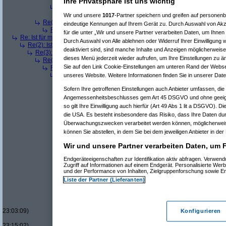
Ihre Privatsphäre ist uns wichtig
Re(6): Ist für mich ein Benzin- oder ein Dieselmotor geeignet
Re(7): Ist für mich ein Benzin- oder ein Dieselmotor geeig
Wir und unsere
1017
-Partner speichern und greifen auf persone
Re(4): Ist für mich ein Benzin- oder ein Dieselmotor geeigneter?
(
a
eindeutige Kennungen auf Ihrem Gerät zu. Durch Auswahl von Akze
Re(5): Ist für mich ein Benzin- oder ein Dieselmotor geeigneter?
für die unter „Wir und unsere Partner verarbeiten Daten, um Ihnen
Re: Ist für mich ein Benzin- oder ein Dieselmotor geeigneter?
(
Superfast
am
Durch Auswahl von Alle ablehnen oder Widerruf Ihrer Einwilligung 
Re(2): Ist für mich ein Benzin- oder ein Dieselmotor geeigneter?
(
dizo
am
deaktiviert sind, sind manche Inhalte und Anzeigen möglicherweise 
Re(3): Ist für mich ein Benzin- oder ein Dieselmotor geeigneter?
(
Use
dieses Menü jederzeit wieder aufrufen, um Ihre Einstellungen zu än
Re(4): Ist für mich ein Benzin- oder ein Dieselmotor geeigneter?
(
d
Sie auf den Link Cookie-Einstellungen am unteren Rand der Webseit
Re(5): Ist für mich ein Benzin- oder ein Dieselmotor geeigneter?
Re(6): Ist für mich ein Benzin- oder ein Dieselmotor geeignet
unseres Website. Weitere Informationen finden Sie in unserer Dat
Re(7): Ist für mich ein Benzin- oder ein Dieselmotor geeig
Sofern Ihre getroffenen Einstellungen auch Anbieter umfassen, die 
Re(8): Ist für mich ein Benzin- oder ein Dieselmotor gee
Angemessenheitsbeschlusses gem Art 45 DSGVO und ohne geeign
Re(9): Ist für mich ein Benzin- oder ein Dieselmotor 
Re(10): Ist für mich ein Benzin- oder ein Dieselmo
so gilt Ihre Einwilligung auch hierfür (Art 49 Abs 1 lit a DSGVO). D
Re(11): Ist für mich ein Benzin- oder ein Diese
die USA. Es besteht insbesondere das Risiko, dass Ihre Daten du
Re(11): Ist für mich ein Benzin- oder ein Diese
Überwachungszwecken verarbeitet werden können, möglicherweis
Re(7): Ist für mich ein Benzin- oder ein Dieselmotor geeig
können Sie abstellen, in dem Sie bei dem jeweiligen Anbieter in der 
Re(7): Ist für mich ein Benzin- oder ein Dieselmotor geeig
Re(8): Ist für mich ein Benzin- oder ein Dieselmotor gee
Wir und unsere Partner verarbeiten Daten, um 
Re(9): Ist für mich ein Benzin- oder ein Dieselmotor 
Re(10): Ist für mich ein Benzin- oder ein Dieselmo
Endgeräteeigenschaften zur Identifikation aktiv abfragen. Verwen
Zugriff auf Informationen auf einem Endgerät. Personalisierte We
Re(11): Ist für mich ein Benzin- oder ein Diese
und der Performance von Inhalten, Zielgruppenforschung sowie E
Re(12): Ist für mich ein Benzin- oder ein Di
Liste der Partner (Lieferanten)
Re(13): Ist für mich ein Benzin- oder ein
Re(14): Ist für mich ein Benzin- oder e
Re(15): Ist für mich ein Benzin- ode
Re(16): Ist für mich ein Benzin- 
23:03:09)
Konfigurieren
Re(17): Ist für mich ein Benzi
23:15:02)