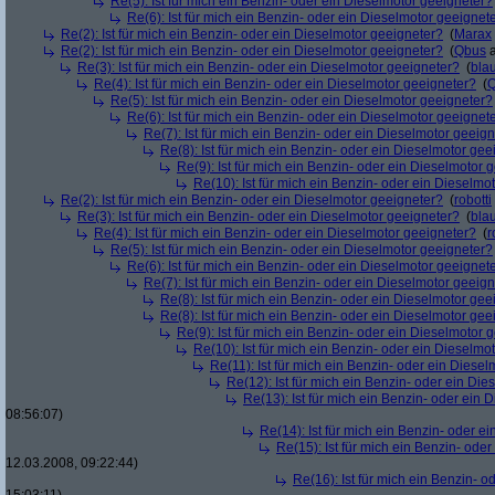
Re(5): Ist für mich ein Benzin- oder ein Dieselmotor geeigneter?
Re(6): Ist für mich ein Benzin- oder ein Dieselmotor geeignet
Re(2): Ist für mich ein Benzin- oder ein Dieselmotor geeigneter?
(
Marax
Re(2): Ist für mich ein Benzin- oder ein Dieselmotor geeigneter?
(
Qbus
a
Re(3): Ist für mich ein Benzin- oder ein Dieselmotor geeigneter?
(
bla
Re(4): Ist für mich ein Benzin- oder ein Dieselmotor geeigneter?
(
Re(5): Ist für mich ein Benzin- oder ein Dieselmotor geeigneter?
Re(6): Ist für mich ein Benzin- oder ein Dieselmotor geeignet
Re(7): Ist für mich ein Benzin- oder ein Dieselmotor geeig
Re(8): Ist für mich ein Benzin- oder ein Dieselmotor gee
Re(9): Ist für mich ein Benzin- oder ein Dieselmotor 
Re(10): Ist für mich ein Benzin- oder ein Dieselmo
Re(2): Ist für mich ein Benzin- oder ein Dieselmotor geeigneter?
(
robotti
Re(3): Ist für mich ein Benzin- oder ein Dieselmotor geeigneter?
(
bla
Re(4): Ist für mich ein Benzin- oder ein Dieselmotor geeigneter?
(
r
Re(5): Ist für mich ein Benzin- oder ein Dieselmotor geeigneter?
Re(6): Ist für mich ein Benzin- oder ein Dieselmotor geeignet
Re(7): Ist für mich ein Benzin- oder ein Dieselmotor geeig
Re(8): Ist für mich ein Benzin- oder ein Dieselmotor gee
Re(8): Ist für mich ein Benzin- oder ein Dieselmotor gee
Re(9): Ist für mich ein Benzin- oder ein Dieselmotor 
Re(10): Ist für mich ein Benzin- oder ein Dieselmo
Re(11): Ist für mich ein Benzin- oder ein Diese
Re(12): Ist für mich ein Benzin- oder ein Di
Re(13): Ist für mich ein Benzin- oder ein
08:56:07)
Re(14): Ist für mich ein Benzin- oder e
Re(15): Ist für mich ein Benzin- ode
12.03.2008, 09:22:44)
Re(16): Ist für mich ein Benzin- 