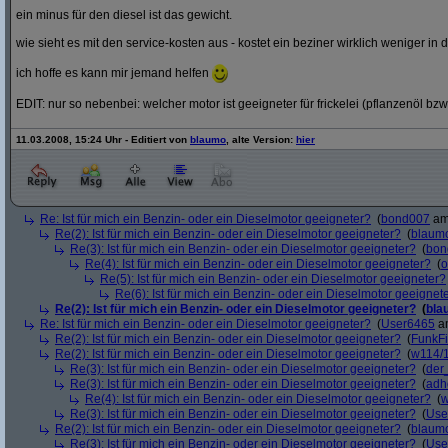
ein minus für den diesel ist das gewicht.
wie sieht es mit den service-kosten aus - kostet ein beziner wirklich weniger in 
ich hoffe es kann mir jemand helfen
EDIT: nur so nebenbei: welcher motor ist geeigneter für frickelei (pflanzenöl bzw
11.03.2008, 15:24 Uhr - Editiert von
blaumo
, alte Version:
hier
Re: Ist für mich ein Benzin- oder ein Dieselmotor geeigneter?
(
bond007
am 
Re(2): Ist für mich ein Benzin- oder ein Dieselmotor geeigneter?
(
blaum
Re(3): Ist für mich ein Benzin- oder ein Dieselmotor geeigneter?
(
bon
Re(4): Ist für mich ein Benzin- oder ein Dieselmotor geeigneter?
(
o
Re(5): Ist für mich ein Benzin- oder ein Dieselmotor geeigneter?
Re(6): Ist für mich ein Benzin- oder ein Dieselmotor geeignet
Re(2): Ist für mich ein Benzin- oder ein Dieselmotor geeigneter?
(
bla
Re: Ist für mich ein Benzin- oder ein Dieselmotor geeigneter?
(
User6465
am
Re(2): Ist für mich ein Benzin- oder ein Dieselmotor geeigneter?
(
FunkF
Re(2): Ist für mich ein Benzin- oder ein Dieselmotor geeigneter?
(
w114/
Re(3): Ist für mich ein Benzin- oder ein Dieselmotor geeigneter?
(
der
Re(3): Ist für mich ein Benzin- oder ein Dieselmotor geeigneter?
(
adh
Re(4): Ist für mich ein Benzin- oder ein Dieselmotor geeigneter?
(
w
Re(3): Ist für mich ein Benzin- oder ein Dieselmotor geeigneter?
(
Use
Re(2): Ist für mich ein Benzin- oder ein Dieselmotor geeigneter?
(
blaum
Re(3): Ist für mich ein Benzin- oder ein Dieselmotor geeigneter?
(
Use