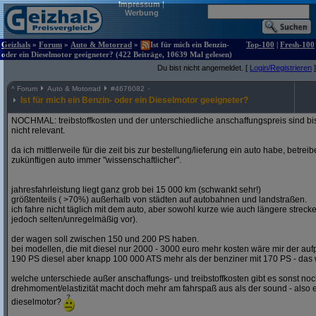
Impressum
|
Werbung
Geizhals
»
Forum
»
Auto & Motorrad
»
Ist für mich ein Benzin-
Top-100
|
Fresh-100
oder ein Dieselmotor geeigneter? (422 Beiträge, 10639 Mal gelesen)
Du bist nicht angemeldet. [
Login/Registrieren
]
^
Forum
Auto & Motorrad
#
4676082
Ist für mich ein Benzin- oder ein Dieselmotor geeigneter?
NOCHMAL: treibstoffkosten und der unterschiedliche anschaffungspreis sind bi
nicht relevant.
da ich mittlerweile für die zeit bis zur bestellung/lieferung ein auto habe, betre
zukünftigen auto immer "wissenschaftlicher".
jahresfahrleistung liegt ganz grob bei 15 000 km (schwankt sehr!)
größtenteils ( >70%) außerhalb von städten auf autobahnen und landstraßen.
ich fahre nicht täglich mit dem auto, aber sowohl kurze wie auch längere stre
jedoch selten/unregelmäßig vor).
der wagen soll zwischen 150 und 200 PS haben.
bei modellen, die mit diesel nur 2000 - 3000 euro mehr kosten wäre mir der aufp
190 PS diesel aber knapp 100 000 ATS mehr als der benziner mit 170 PS - das w
welche unterschiede außer anschaffungs- und treibstoffkosten gibt es sonst noch
drehmoment/elastizität macht doch mehr am fahrspaß aus als der sound - also e
dieselmotor?