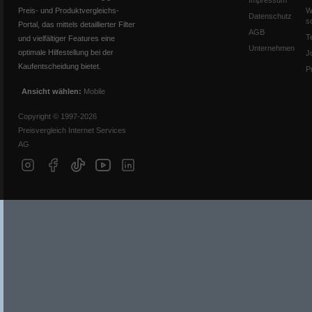
Impressum
Preis- und Produktvergleichs-
W
Datenschutz
s
Portal, das mittels detaillierter Filter
AGB
T
und vielfältiger Features eine
Unternehmen
optimale Hilfestellung bei der
J
Kaufentscheidung bietet.
P
Ansicht wählen:
Mobile
Copyright © 1997-2026
Preisvergleich Internet Services
AG