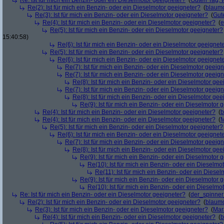
Re: Ist für mich ein Benzin- oder ein Dieselmotor geeigneter?
(
Guten Tag, 
Re(2): Ist für mich ein Benzin- oder ein Dieselmotor geeigneter?
(
blaum
Re(3): Ist für mich ein Benzin- oder ein Dieselmotor geeigneter?
(
Gut
Re(4): Ist für mich ein Benzin- oder ein Dieselmotor geeigneter?
(
e
Re(5): Ist für mich ein Benzin- oder ein Dieselmotor geeigneter?
15:40:58)
Re(6): Ist für mich ein Benzin- oder ein Dieselmotor geeignet
Re(5): Ist für mich ein Benzin- oder ein Dieselmotor geeigneter?
Re(6): Ist für mich ein Benzin- oder ein Dieselmotor geeignet
Re(7): Ist für mich ein Benzin- oder ein Dieselmotor geeig
Re(7): Ist für mich ein Benzin- oder ein Dieselmotor geeig
Re(8): Ist für mich ein Benzin- oder ein Dieselmotor gee
Re(7): Ist für mich ein Benzin- oder ein Dieselmotor geeig
Re(8): Ist für mich ein Benzin- oder ein Dieselmotor gee
Re(9): Ist für mich ein Benzin- oder ein Dieselmotor 
Re(4): Ist für mich ein Benzin- oder ein Dieselmotor geeigneter?
(
b
Re(4): Ist für mich ein Benzin- oder ein Dieselmotor geeigneter?
(
M
Re(5): Ist für mich ein Benzin- oder ein Dieselmotor geeigneter?
Re(6): Ist für mich ein Benzin- oder ein Dieselmotor geeignet
Re(7): Ist für mich ein Benzin- oder ein Dieselmotor geeig
Re(8): Ist für mich ein Benzin- oder ein Dieselmotor gee
Re(9): Ist für mich ein Benzin- oder ein Dieselmotor 
Re(10): Ist für mich ein Benzin- oder ein Dieselmo
Re(11): Ist für mich ein Benzin- oder ein Diese
Re(9): Ist für mich ein Benzin- oder ein Dieselmotor 
Re(10): Ist für mich ein Benzin- oder ein Dieselmo
Re: Ist für mich ein Benzin- oder ein Dieselmotor geeigneter?
(
der_spinne
Re(2): Ist für mich ein Benzin- oder ein Dieselmotor geeigneter?
(
blaum
Re(3): Ist für mich ein Benzin- oder ein Dieselmotor geeigneter?
(
Mar
Re(4): Ist für mich ein Benzin- oder ein Dieselmotor geeigneter?
(
b