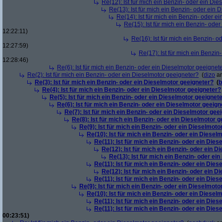
Re(12): Ist für mich ein Benzin- oder ein Di
Re(13): Ist für mich ein Benzin- oder ein
Re(14): Ist für mich ein Benzin- oder e
Re(15): Ist für mich ein Benzin- ode
12:22:11)
Re(16): Ist für mich ein Benzin- 
12:27:59)
Re(17): Ist für mich ein Benzi
12:28:46)
Re(6): Ist für mich ein Benzin- oder ein Dieselmotor geeignet
Re(2): Ist für mich ein Benzin- oder ein Dieselmotor geeigneter?
(
dizo
am
Re(3): Ist für mich ein Benzin- oder ein Dieselmotor geeigneter?
(
b
Re(4): Ist für mich ein Benzin- oder ein Dieselmotor geeigneter?
Re(5): Ist für mich ein Benzin- oder ein Dieselmotor geeignet
Re(6): Ist für mich ein Benzin- oder ein Dieselmotor geeign
Re(7): Ist für mich ein Benzin- oder ein Dieselmotor gee
Re(8): Ist für mich ein Benzin- oder ein Dieselmotor 
Re(9): Ist für mich ein Benzin- oder ein Dieselmoto
Re(10): Ist für mich ein Benzin- oder ein Diesel
Re(11): Ist für mich ein Benzin- oder ein Die
Re(12): Ist für mich ein Benzin- oder ein 
Re(13): Ist für mich ein Benzin- oder ei
Re(11): Ist für mich ein Benzin- oder ein Die
Re(12): Ist für mich ein Benzin- oder ein 
Re(11): Ist für mich ein Benzin- oder ein Die
Re(9): Ist für mich ein Benzin- oder ein Dieselmoto
Re(10): Ist für mich ein Benzin- oder ein Diesel
Re(11): Ist für mich ein Benzin- oder ein Die
Re(11): Ist für mich ein Benzin- oder ein Die
00:23:51)