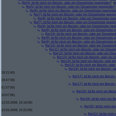
Re(4): Ist für mich ein Benzin- oder ein Dieselmotor geeigneter?
(
b
Re(5): Ist für mich ein Benzin- oder ein Dieselmotor geeigneter?
Re(6): Ist für mich ein Benzin- oder ein Dieselmotor geeignet
Re(7): Ist für mich ein Benzin- oder ein Dieselmotor geeig
Re(8): Ist für mich ein Benzin- oder ein Dieselmotor gee
Re(7): Ist für mich ein Benzin- oder ein Dieselmotor geeig
Re(8): Ist für mich ein Benzin- oder ein Dieselmotor gee
Re(9): Ist für mich ein Benzin- oder ein Dieselmotor 
Re(10): Ist für mich ein Benzin- oder ein Dieselmo
Re(9): Ist für mich ein Benzin- oder ein Dieselmotor 
Re(9): Ist für mich ein Benzin- oder ein Dieselmotor 
Re(10): Ist für mich ein Benzin- oder ein Dieselmo
Re(11): Ist für mich ein Benzin- oder ein Diese
Re(12): Ist für mich ein Benzin- oder ein Di
Re(13): Ist für mich ein Benzin- oder ein
Re(14): Ist für mich ein Benzin- oder e
Re(15): Ist für mich ein Benzin- ode
Re(16): Ist für mich ein Benzin- 
18:21:40)
Re(17): Ist für mich ein Benzi
19:47:59)
Re(17): Ist für mich ein Benzi
01:57:50)
Re(18): Ist für mich ein Ben
10:07:06)
Re(19): Ist für mich ein 
13.03.2008, 10:18:00)
Re(20): Ist für mich e
13.03.2008, 10:22:09)
Re(21): Ist für mic