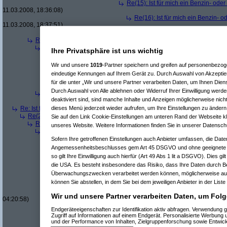
Re(15): Ist für mich ein Benzin- ode
11.03.2008, 18:36:08)
Re(16): Ist für mich ein Benzin- 
11.03.2008, 18:37:51)
Re(10): Ist für mich ein Benzin- oder ein Diesel
Re(3): Ist für mich ein Benzin- oder ein Dieselmotor geeigneter?
(
Qbu
Re(4): Ist für mich ein Benzin- oder ein Dieselmotor geeigneter?
(
b
Ihre Privatsphäre ist uns wichtig
Re(5): Ist für mich ein Benzin- oder ein Dieselmotor geeigneter?
Re(6): Ist für mich ein Benzin- oder ein Dieselmotor geeignet
Wir und unsere
1019
-Partner speichern und greifen auf personenbezo
Re(7): Ist für mich ein Benzin- oder ein Dieselmotor geeig
eindeutige Kennungen auf Ihrem Gerät zu. Durch Auswahl von Akzeptier
Re(6): Ist für mich ein Benzin- oder ein Dieselmotor geeignet
für die unter „Wir und unsere Partner verarbeiten Daten, um Ihnen Dien
Re(7): Ist für mich ein Benzin- oder ein Dieselmotor geeig
Durch Auswahl von Alle ablehnen oder Widerruf Ihrer Einwilligung werde
Re(4): Ist für mich ein Benzin- oder ein Dieselmotor geeigneter?
(
a
deaktiviert sind, sind manche Inhalte und Anzeigen möglicherweise nicht
Re(5): Ist für mich ein Benzin- oder ein Dieselmotor geeigneter?
Re: Ist für mich ein Benzin- oder ein Dieselmotor geeigneter?
(
Superfast
am
dieses Menü jederzeit wieder aufrufen, um Ihre Einstellungen zu ändern 
Re(2): Ist für mich ein Benzin- oder ein Dieselmotor geeigneter?
(
dizo
am
Sie auf den Link Cookie-Einstellungen am unteren Rand der Webseite kli
Re(3): Ist für mich ein Benzin- oder ein Dieselmotor geeigneter?
(
Use
unseres Website. Weitere Informationen finden Sie in unserer Datensch
Re(4): Ist für mich ein Benzin- oder ein Dieselmotor geeigneter?
(
d
Re(5): Ist für mich ein Benzin- oder ein Dieselmotor geeigneter?
Sofern Ihre getroffenen Einstellungen auch Anbieter umfassen, die Daten
Re(6): Ist für mich ein Benzin- oder ein Dieselmotor geeignet
Angemessenheitsbeschlusses gem Art 45 DSGVO und ohne geeignete G
Re(7): Ist für mich ein Benzin- oder ein Dieselmotor geeig
so gilt Ihre Einwilligung auch hierfür (Art 49 Abs 1 lit a DSGVO). Dies gi
Re(8): Ist für mich ein Benzin- oder ein Dieselmotor gee
die USA. Es besteht insbesondere das Risiko, dass Ihre Daten durch B
Re(9): Ist für mich ein Benzin- oder ein Dieselmotor 
Überwachungszwecken verarbeitet werden können, möglicherweise auc
Re(10): Ist für mich ein Benzin- oder ein Dieselmo
können Sie abstellen, in dem Sie bei dem jeweiligen Anbieter in der Liste
Re(11): Ist für mich ein Benzin- oder ein Diese
Re(11): Ist für mich ein Benzin- oder ein Diese
Wir und unsere Partner verarbeiten Daten, um Folg
04:20:58)
Re(7): Ist für mich ein Benzin- oder ein Dieselmotor geeig
Endgeräteeigenschaften zur Identifikation aktiv abfragen. Verwendung 
Re(7): Ist für mich ein Benzin- oder ein Dieselmotor geeig
Zugriff auf Informationen auf einem Endgerät. Personalisierte Werbung
Re(8): Ist für mich ein Benzin- oder ein Dieselmotor gee
und der Performance von Inhalten, Zielgruppenforschung sowie Entwic