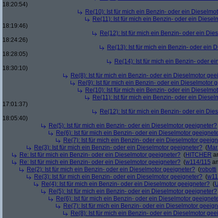
18:20:54)
Re(10): Ist für mich ein Benzin- oder ein Dieselmo
Re(11): Ist für mich ein Benzin- oder ein Diese
18:19:46)
Re(12): Ist für mich ein Benzin- oder ein Di
18:24:26)
Re(13): Ist für mich ein Benzin- oder ein
18:28:05)
Re(14): Ist für mich ein Benzin- oder e
18:30:10)
Re(8): Ist für mich ein Benzin- oder ein Dieselmotor gee
Re(9): Ist für mich ein Benzin- oder ein Dieselmotor 
Re(10): Ist für mich ein Benzin- oder ein Dieselmo
Re(11): Ist für mich ein Benzin- oder ein Diese
17:01:37)
Re(12): Ist für mich ein Benzin- oder ein Di
18:05:40)
Re(5): Ist für mich ein Benzin- oder ein Dieselmotor geeigneter?
Re(6): Ist für mich ein Benzin- oder ein Dieselmotor geeignet
Re(7): Ist für mich ein Benzin- oder ein Dieselmotor geeig
Re(3): Ist für mich ein Benzin- oder ein Dieselmotor geeigneter?
(
Mar
Re: Ist für mich ein Benzin- oder ein Dieselmotor geeigneter?
(
HITCHER
am
Re: Ist für mich ein Benzin- oder ein Dieselmotor geeigneter?
(
w114/115
am
Re(2): Ist für mich ein Benzin- oder ein Dieselmotor geeigneter?
(
robotti
Re(3): Ist für mich ein Benzin- oder ein Dieselmotor geeigneter?
(
w11
Re(4): Ist für mich ein Benzin- oder ein Dieselmotor geeigneter?
(
U
Re(5): Ist für mich ein Benzin- oder ein Dieselmotor geeigneter?
Re(6): Ist für mich ein Benzin- oder ein Dieselmotor geeignet
Re(7): Ist für mich ein Benzin- oder ein Dieselmotor geeig
Re(8): Ist für mich ein Benzin- oder ein Dieselmotor gee