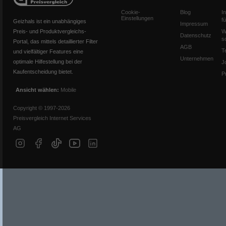
Cookie-
Blog
I
Einstellungen
f
Geizhals ist ein unabhängiges
Impressum
Preis- und Produktvergleichs-
W
Datenschutz
s
Portal, das mittels detaillierter Filter
AGB
T
und vielfältiger Features eine
Unternehmen
optimale Hilfestellung bei der
J
Kaufentscheidung bietet.
P
Ansicht wählen:
Mobile
Copyright © 1997-2026
Preisvergleich Internet Services
AG