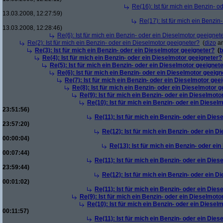
Re(16): Ist für mich ein Benzin- 
13.03.2008, 12:27:59)
Re(17): Ist für mich ein Benzi
13.03.2008, 12:28:46)
Re(6): Ist für mich ein Benzin- oder ein Dieselmotor geeignet
Re(2): Ist für mich ein Benzin- oder ein Dieselmotor geeigneter?
(
dizo
am
Re(3): Ist für mich ein Benzin- oder ein Dieselmotor geeigneter?
(
b
Re(4): Ist für mich ein Benzin- oder ein Dieselmotor geeigneter?
Re(5): Ist für mich ein Benzin- oder ein Dieselmotor geeignet
Re(6): Ist für mich ein Benzin- oder ein Dieselmotor geeign
Re(7): Ist für mich ein Benzin- oder ein Dieselmotor gee
Re(8): Ist für mich ein Benzin- oder ein Dieselmotor 
Re(9): Ist für mich ein Benzin- oder ein Dieselmoto
Re(10): Ist für mich ein Benzin- oder ein Diesel
23:51:56)
Re(11): Ist für mich ein Benzin- oder ein Die
23:57:20)
Re(12): Ist für mich ein Benzin- oder ein 
00:00:04)
Re(13): Ist für mich ein Benzin- oder ei
00:07:44)
Re(11): Ist für mich ein Benzin- oder ein Die
23:59:44)
Re(12): Ist für mich ein Benzin- oder ein 
00:01:02)
Re(11): Ist für mich ein Benzin- oder ein Die
Re(9): Ist für mich ein Benzin- oder ein Dieselmoto
Re(10): Ist für mich ein Benzin- oder ein Diesel
00:11:57)
Re(11): Ist für mich ein Benzin- oder ein Die