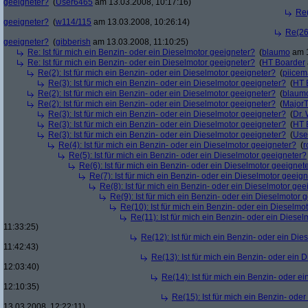
geeigneter?
(
User6465
am 13.03.2008, 10:17:16)
Re(
geeigneter?
(
w114/115
am 13.03.2008, 10:26:14)
Re(26)
geeigneter?
(
gibberish
am 13.03.2008, 11:10:25)
Re: Ist für mich ein Benzin- oder ein Dieselmotor geeigneter?
(
blaumo
am 1
Re: Ist für mich ein Benzin- oder ein Dieselmotor geeigneter?
(
HT Boarder
Re(2): Ist für mich ein Benzin- oder ein Dieselmotor geeigneter?
(
piice
Re(3): Ist für mich ein Benzin- oder ein Dieselmotor geeigneter?
(
HT 
Re(2): Ist für mich ein Benzin- oder ein Dieselmotor geeigneter?
(
blaum
Re(2): Ist für mich ein Benzin- oder ein Dieselmotor geeigneter?
(
Major
Re(3): Ist für mich ein Benzin- oder ein Dieselmotor geeigneter?
(
Dr.
Re(3): Ist für mich ein Benzin- oder ein Dieselmotor geeigneter?
(
HT 
Re(3): Ist für mich ein Benzin- oder ein Dieselmotor geeigneter?
(
Use
Re(4): Ist für mich ein Benzin- oder ein Dieselmotor geeigneter?
(
r
Re(5): Ist für mich ein Benzin- oder ein Dieselmotor geeigneter?
Re(6): Ist für mich ein Benzin- oder ein Dieselmotor geeignet
Re(7): Ist für mich ein Benzin- oder ein Dieselmotor geeig
Re(8): Ist für mich ein Benzin- oder ein Dieselmotor gee
Re(9): Ist für mich ein Benzin- oder ein Dieselmotor 
Re(10): Ist für mich ein Benzin- oder ein Dieselmo
Re(11): Ist für mich ein Benzin- oder ein Diese
11:33:25)
Re(12): Ist für mich ein Benzin- oder ein Di
11:42:43)
Re(13): Ist für mich ein Benzin- oder ein
12:03:40)
Re(14): Ist für mich ein Benzin- oder e
12:10:35)
Re(15): Ist für mich ein Benzin- ode
13.03.2008, 12:22:11)