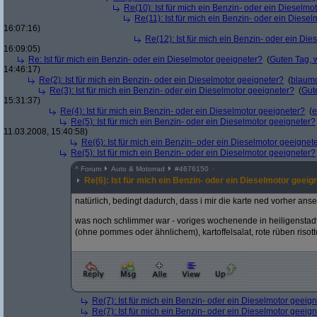
Re(10): Ist für mich ein Benzin- oder ein Dieselmo
Re(11): Ist für mich ein Benzin- oder ein Diese
16:07:16)
Re(12): Ist für mich ein Benzin- oder ein Di
16:09:05)
Re: Ist für mich ein Benzin- oder ein Dieselmotor geeigneter?
(
Guten Tag, 
14:46:17)
Re(2): Ist für mich ein Benzin- oder ein Dieselmotor geeigneter?
(
blaum
Re(3): Ist für mich ein Benzin- oder ein Dieselmotor geeigneter?
(
Gut
15:31:37)
Re(4): Ist für mich ein Benzin- oder ein Dieselmotor geeigneter?
(
e
Re(5): Ist für mich ein Benzin- oder ein Dieselmotor geeigneter?
11.03.2008, 15:40:58)
Re(6): Ist für mich ein Benzin- oder ein Dieselmotor geeignet
Re(5): Ist für mich ein Benzin- oder ein Dieselmotor geeigneter?
^
Forum
Auto & Motorrad
#
4676150
Re(6): Ist für mich ein Benzin- oder ein Dieselmotor geeig
natürlich, bedingt dadurch, dass i mir die karte ned vorher ans
was noch schlimmer war - voriges wochenende in heiligenstadt 
(ohne pommes oder ähnlichem), kartoffelsalat, rote rüben risott
Re(7): Ist für mich ein Benzin- oder ein Dieselmotor geeig
Re(7): Ist für mich ein Benzin- oder ein Dieselmotor geeig