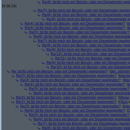
Re(8): Ist für mich ein Benzin- oder ein Dieselmotor gee
16:38:18)
Re(7): Ist für mich ein Benzin- oder ein Dieselmotor geeig
Re(8): Ist für mich ein Benzin- oder ein Dieselmotor gee
Re(9): Ist für mich ein Benzin- oder ein Dieselmotor 
Re(4): Ist für mich ein Benzin- oder ein Dieselmotor geeigneter?
(
b
Re(4): Ist für mich ein Benzin- oder ein Dieselmotor geeigneter?
(
M
Re(5): Ist für mich ein Benzin- oder ein Dieselmotor geeigneter?
Re(6): Ist für mich ein Benzin- oder ein Dieselmotor geeignet
Re(7): Ist für mich ein Benzin- oder ein Dieselmotor geeig
Re(8): Ist für mich ein Benzin- oder ein Dieselmotor gee
Re(9): Ist für mich ein Benzin- oder ein Dieselmotor 
Re(10): Ist für mich ein Benzin- oder ein Dieselmo
Re(11): Ist für mich ein Benzin- oder ein Diese
Re(9): Ist für mich ein Benzin- oder ein Dieselmotor 
Re(10): Ist für mich ein Benzin- oder ein Dieselmo
Re: Ist für mich ein Benzin- oder ein Dieselmotor geeigneter?
(
der_spinne
Re(2): Ist für mich ein Benzin- oder ein Dieselmotor geeigneter?
(
blaum
Re(3): Ist für mich ein Benzin- oder ein Dieselmotor geeigneter?
(
Mar
Re(4): Ist für mich ein Benzin- oder ein Dieselmotor geeigneter?
(
b
Re(5): Ist für mich ein Benzin- oder ein Dieselmotor geeigneter?
Re(6): Ist für mich ein Benzin- oder ein Dieselmotor geeignet
Re(2): Ist für mich ein Benzin- oder ein Dieselmotor geeigneter?
(
Marax
Re(2): Ist für mich ein Benzin- oder ein Dieselmotor geeigneter?
(
Qbus
a
Re(3): Ist für mich ein Benzin- oder ein Dieselmotor geeigneter?
(
bla
Re(4): Ist für mich ein Benzin- oder ein Dieselmotor geeigneter?
(
Re(5): Ist für mich ein Benzin- oder ein Dieselmotor geeigneter?
Re(6): Ist für mich ein Benzin- oder ein Dieselmotor geeignet
Re(7): Ist für mich ein Benzin- oder ein Dieselmotor geeig
Re(8): Ist für mich ein Benzin- oder ein Dieselmotor gee