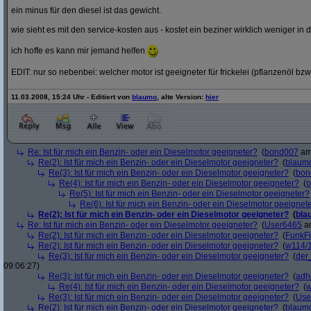
ein minus für den diesel ist das gewicht.
wie sieht es mit den service-kosten aus - kostet ein beziner wirklich weniger in 
ich hoffe es kann mir jemand helfen
EDIT: nur so nebenbei: welcher motor ist geeigneter für frickelei (pflanzenöl bzw
11.03.2008, 15:24 Uhr - Editiert von
blaumo
, alte Version:
hier
Re: Ist für mich ein Benzin- oder ein Dieselmotor geeigneter?
(
bond007
am 
Re(2): Ist für mich ein Benzin- oder ein Dieselmotor geeigneter?
(
blaum
Re(3): Ist für mich ein Benzin- oder ein Dieselmotor geeigneter?
(
bon
Re(4): Ist für mich ein Benzin- oder ein Dieselmotor geeigneter?
(
o
Re(5): Ist für mich ein Benzin- oder ein Dieselmotor geeigneter?
Re(6): Ist für mich ein Benzin- oder ein Dieselmotor geeignet
Re(2): Ist für mich ein Benzin- oder ein Dieselmotor geeigneter?
(
bla
Re: Ist für mich ein Benzin- oder ein Dieselmotor geeigneter?
(
User6465
am
Re(2): Ist für mich ein Benzin- oder ein Dieselmotor geeigneter?
(
FunkF
Re(2): Ist für mich ein Benzin- oder ein Dieselmotor geeigneter?
(
w114/
Re(3): Ist für mich ein Benzin- oder ein Dieselmotor geeigneter?
(
der
09:06:27)
Re(3): Ist für mich ein Benzin- oder ein Dieselmotor geeigneter?
(
adh
Re(4): Ist für mich ein Benzin- oder ein Dieselmotor geeigneter?
(
w
Re(3): Ist für mich ein Benzin- oder ein Dieselmotor geeigneter?
(
Use
Re(2): Ist für mich ein Benzin- oder ein Dieselmotor geeigneter?
(
blaum