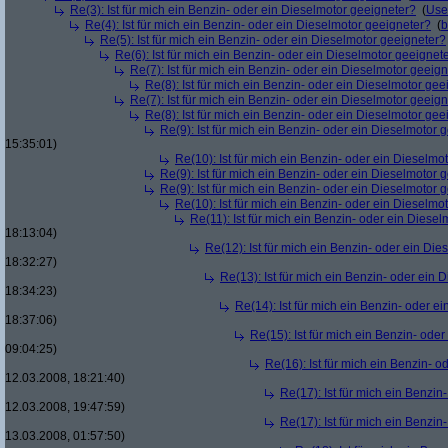
Re(3): Ist für mich ein Benzin- oder ein Dieselmotor geeigneter?
(
Use
Re(4): Ist für mich ein Benzin- oder ein Dieselmotor geeigneter?
(
b
Re(5): Ist für mich ein Benzin- oder ein Dieselmotor geeigneter?
Re(6): Ist für mich ein Benzin- oder ein Dieselmotor geeignet
Re(7): Ist für mich ein Benzin- oder ein Dieselmotor geeig
Re(8): Ist für mich ein Benzin- oder ein Dieselmotor gee
Re(7): Ist für mich ein Benzin- oder ein Dieselmotor geeig
Re(8): Ist für mich ein Benzin- oder ein Dieselmotor gee
Re(9): Ist für mich ein Benzin- oder ein Dieselmotor 
15:35:01)
Re(10): Ist für mich ein Benzin- oder ein Dieselmo
Re(9): Ist für mich ein Benzin- oder ein Dieselmotor 
Re(9): Ist für mich ein Benzin- oder ein Dieselmotor 
Re(10): Ist für mich ein Benzin- oder ein Dieselmo
Re(11): Ist für mich ein Benzin- oder ein Diese
18:13:04)
Re(12): Ist für mich ein Benzin- oder ein Di
18:32:27)
Re(13): Ist für mich ein Benzin- oder ein
18:34:23)
Re(14): Ist für mich ein Benzin- oder e
18:37:06)
Re(15): Ist für mich ein Benzin- ode
09:04:25)
Re(16): Ist für mich ein Benzin- 
12.03.2008, 18:21:40)
Re(17): Ist für mich ein Benzi
12.03.2008, 19:47:59)
Re(17): Ist für mich ein Benzi
13.03.2008, 01:57:50)