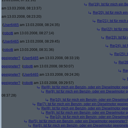
13.03.2008, 07:22:16)
Re(19): Ist für mich ein 
am 13.03.2008, 08:13:37)
Re(20): Ist für mich e
am 13.03.2008, 08:23:20)
Re(21): Ist für mic
(
User6465
am 13.03.2008, 08:24:35)
Re(22): Ist für m
(
robotti
am 13.03.2008, 08:27:14)
Re(23): Ist fü
(
User6465
am 13.03.2008, 08:29:45)
Re(24): Ist
(
robotti
am 13.03.2008, 08:31:36)
Re(25): 
geeigneter?
(
User6465
am 13.03.2008, 08:33:19)
Re(26)
geeigneter?
(
robotti
am 13.03.2008, 08:50:07)
Re(
geeigneter?
(
User6465
am 13.03.2008, 09:24:26)
geeigneter?
(
robotti
am 13.03.2008, 09:29:57)
Re(8): Ist für mich ein Benzin- oder ein Dieselmotor gee
Re(9): Ist für mich ein Benzin- oder ein Dieselmotor 
08:37:28)
Re(10): Ist für mich ein Benzin- oder ein Dieselmo
Re(7): Ist für mich ein Benzin- oder ein Dieselmotor geeig
Re(8): Ist für mich ein Benzin- oder ein Dieselmotor gee
Re(9): Ist für mich ein Benzin- oder ein Dieselmotor 
Re(10): Ist für mich ein Benzin- oder ein Dieselmo
Re(5): Ist für mich ein Benzin- oder ein Dieselmotor geeigneter?
Re(6): Ist für mich ein Benzin- oder ein Dieselmotor geeignet