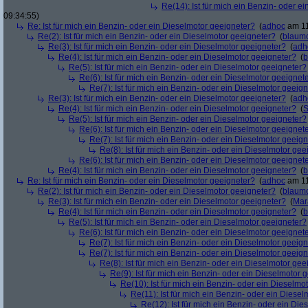
Re(14): Ist für mich ein Benzin- oder e
09:34:55)
Re: Ist für mich ein Benzin- oder ein Dieselmotor geeigneter?
(
adhoc
am 11
Re(2): Ist für mich ein Benzin- oder ein Dieselmotor geeigneter?
(
blaum
Re(3): Ist für mich ein Benzin- oder ein Dieselmotor geeigneter?
(
adh
Re(4): Ist für mich ein Benzin- oder ein Dieselmotor geeigneter?
(
b
Re(5): Ist für mich ein Benzin- oder ein Dieselmotor geeigneter?
Re(6): Ist für mich ein Benzin- oder ein Dieselmotor geeignet
Re(7): Ist für mich ein Benzin- oder ein Dieselmotor geeig
Re(3): Ist für mich ein Benzin- oder ein Dieselmotor geeigneter?
(
adh
Re(4): Ist für mich ein Benzin- oder ein Dieselmotor geeigneter?
(
S
Re(5): Ist für mich ein Benzin- oder ein Dieselmotor geeigneter?
Re(6): Ist für mich ein Benzin- oder ein Dieselmotor geeignet
Re(7): Ist für mich ein Benzin- oder ein Dieselmotor geeig
Re(8): Ist für mich ein Benzin- oder ein Dieselmotor gee
Re(6): Ist für mich ein Benzin- oder ein Dieselmotor geeignet
Re(4): Ist für mich ein Benzin- oder ein Dieselmotor geeigneter?
(
b
Re: Ist für mich ein Benzin- oder ein Dieselmotor geeigneter?
(
adhoc
am 11
Re(2): Ist für mich ein Benzin- oder ein Dieselmotor geeigneter?
(
blaum
Re(3): Ist für mich ein Benzin- oder ein Dieselmotor geeigneter?
(
Mar
Re(4): Ist für mich ein Benzin- oder ein Dieselmotor geeigneter?
(
b
Re(5): Ist für mich ein Benzin- oder ein Dieselmotor geeigneter?
Re(6): Ist für mich ein Benzin- oder ein Dieselmotor geeignet
Re(7): Ist für mich ein Benzin- oder ein Dieselmotor geeig
Re(7): Ist für mich ein Benzin- oder ein Dieselmotor geeig
Re(8): Ist für mich ein Benzin- oder ein Dieselmotor gee
Re(9): Ist für mich ein Benzin- oder ein Dieselmotor 
Re(10): Ist für mich ein Benzin- oder ein Dieselmo
Re(11): Ist für mich ein Benzin- oder ein Diese
Re(12): Ist für mich ein Benzin- oder ein Di