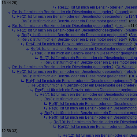
16:44:29)
Re(11): Ist für mich ein Benzin- oder ein Diese
Re: Ist für mich ein Benzin- oder ein Dieselmotor geeigneter?
(
obageh
am 1
Re(2): Ist für mich ein Benzin- oder ein Dieselmotor geeigneter?
(
w114/
Re(3): Ist für mich ein Benzin- oder ein Dieselmotor geeigneter?
(
oba
Re: Ist für mich ein Benzin- oder ein Dieselmotor geeigneter?
(
dizo
am 11.0
Re(2): Ist für mich ein Benzin- oder ein Dieselmotor geeigneter?
(
blaum
Re(3): Ist für mich ein Benzin- oder ein Dieselmotor geeigneter?
(
Srv
Re(3): Ist für mich ein Benzin- oder ein Dieselmotor geeigneter?
(
Qbu
Re(4): Ist für mich ein Benzin- oder ein Dieselmotor geeigneter?
(
b
Re(5): Ist für mich ein Benzin- oder ein Dieselmotor geeigneter?
Re(6): Ist für mich ein Benzin- oder ein Dieselmotor geeignet
Re(7): Ist für mich ein Benzin- oder ein Dieselmotor geeig
Re(8): Ist für mich ein Benzin- oder ein Dieselmotor gee
Re: Ist für mich ein Benzin- oder ein Dieselmotor geeigneter?
(
Dr. Watson
a
Re(2): Ist für mich ein Benzin- oder ein Dieselmotor geeigneter?
(
robotti
Re(3): Ist für mich ein Benzin- oder ein Dieselmotor geeigneter?
(
Dr.
Re(4): Ist für mich ein Benzin- oder ein Dieselmotor geeigneter?
(
b
Re(5): Ist für mich ein Benzin- oder ein Dieselmotor geeigneter?
Re(6): Ist für mich ein Benzin- oder ein Dieselmotor geeignet
Re(7): Ist für mich ein Benzin- oder ein Dieselmotor geeig
Re(8): Ist für mich ein Benzin- oder ein Dieselmotor gee
Re(9): Ist für mich ein Benzin- oder ein Dieselmotor 
Re(9): Ist für mich ein Benzin- oder ein Dieselmotor 
Re(8): Ist für mich ein Benzin- oder ein Dieselmotor gee
Re(9): Ist für mich ein Benzin- oder ein Dieselmotor 
Re(10): Ist für mich ein Benzin- oder ein Dieselmo
Re(11): Ist für mich ein Benzin- oder ein Diese
12:58:33)
Re(12): Ist für mich ein Benzin- oder ein Di