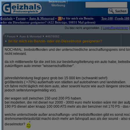
Impressum
|
Werbung
Geizhals
»
Forum
»
Auto & Motorrad
»
Ist für mich ein Benzin-
Top-100
|
Fresh-100
oder ein Dieselmotor geeigneter? (422 Beiträge, 10831 Mal gelesen)
Du bist nicht angemeldet. [
Login/Registrieren
]
^
Forum
Auto & Motorrad
#
4676082
Ist für mich ein Benzin- oder ein Dieselmotor geeigneter?
NOCHMAL: treibstoffkosten und der unterschiedliche anschaffungspreis sind bi
nicht relevant.
da ich mittlerweile für die zeit bis zur bestellung/lieferung ein auto habe, betre
zukünftigen auto immer "wissenschaftlicher".
jahresfahrleistung liegt ganz grob bei 15 000 km (schwankt sehr!)
größtenteils ( >70%) außerhalb von städten auf autobahnen und landstraßen.
ich fahre nicht täglich mit dem auto, aber sowohl kurze wie auch längere stre
jedoch selten/unregelmäßig vor).
der wagen soll zwischen 150 und 200 PS haben.
bei modellen, die mit diesel nur 2000 - 3000 euro mehr kosten wäre mir der aufp
190 PS diesel aber knapp 100 000 ATS mehr als der benziner mit 170 PS - das w
welche unterschiede außer anschaffungs- und treibstoffkosten gibt es sonst noch
drehmoment/elastizität macht doch mehr am fahrspaß aus als der sound - also e
dieselmotor?