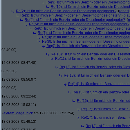
Re(9): Ist für mich ein Benzin- oder ein Dieselmotor 
Re(10): Ist für mich ein Benzin- oder ein Dieselmo
Re(2): Ist für mich ein Benzin- oder ein Dieselmotor geeigneter?
(
robotti
Re(3): Ist für mich ein Benzin- oder ein Dieselmotor geeigneter?
(
bla
Re(4): Ist für mich ein Benzin- oder ein Dieselmotor geeigneter?
(
r
Re(5): Ist für mich ein Benzin- oder ein Dieselmotor geeigneter?
Re(6): Ist für mich ein Benzin- oder ein Dieselmotor geeignet
Re(7): Ist für mich ein Benzin- oder ein Dieselmotor geeig
Re(8): Ist für mich ein Benzin- oder ein Dieselmotor gee
Re(8): Ist für mich ein Benzin- oder ein Dieselmotor gee
Re(9): Ist für mich ein Benzin- oder ein Dieselmotor 
08:40:00)
Re(10): Ist für mich ein Benzin- oder ein Dieselmo
Re(11): Ist für mich ein Benzin- oder ein Diese
12.03.2008, 08:47:48)
Re(12): Ist für mich ein Benzin- oder ein Di
08:53:20)
Re(13): Ist für mich ein Benzin- oder ein
12.03.2008, 08:56:07)
Re(14): Ist für mich ein Benzin- oder e
09:00:03)
Re(15): Ist für mich ein Benzin- ode
12.03.2008, 09:22:44)
Re(16): Ist für mich ein Benzin- 
12.03.2008, 15:03:11)
Re(17): Ist für mich ein Benzi
(
extrem_oaga_nick
am 12.03.2008, 17:21:54)
Re(17): Ist für mich ein Benzi
13.03.2008, 01:49:13)
Re(18): Ist für mich ein Ben