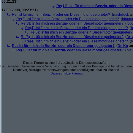
00:21:23)
Re(11): Ist für mich ein Benzin- oder ein Die
17.03.2008, 00:23:51)
Re: Ist für mich ein Benzin- oder ein Dieselmotor geeigneter?
(
nashduck
am
Re(2): Ist für mich ein Benzin- oder ein Dieselmotor geeigneter?
(
blaum
Re(3): Ist für mich ein Benzin- oder ein Dieselmotor geeigneter?
(
robo
Re(4): Ist für mich ein Benzin- oder ein Dieselmotor geeigneter?
(
b
Re(5): Ist für mich ein Benzin- oder ein Dieselmotor geeigneter?
Re(3): Ist für mich ein Benzin- oder ein Dieselmotor geeigneter?
(
Dr.
Re(4): Ist für mich ein Benzin- oder ein Dieselmotor geeigneter?
(
r
Re: Ist für mich ein Benzin- oder ein Dieselmotor geeigneter?
(
Dr. Ko
am
Re(2): Ist für mich ein Benzin- oder ein Dieselmotor geeigneter?
(
bla
Dieses Forum ist eine frei zugängliche Diskussionsplattform.
Der Betreiber übernimmt keine Verantwortung für den Inhalt der Beiträge und behält sich das
Recht vor, Beiträge mit rechtswidrigem oder anstößigem Inhalt zu löschen.
Datenschutzerklärung