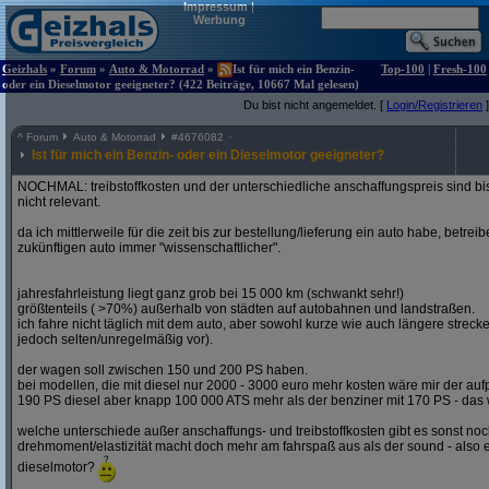
Impressum
|
Werbung
Geizhals
»
Forum
»
Auto & Motorrad
»
Ist für mich ein Benzin-
Top-100
|
Fresh-100
oder ein Dieselmotor geeigneter? (422 Beiträge, 10667 Mal gelesen)
Du bist nicht angemeldet. [
Login/Registrieren
]
^
Forum
Auto & Motorrad
#
4676082
Ist für mich ein Benzin- oder ein Dieselmotor geeigneter?
NOCHMAL: treibstoffkosten und der unterschiedliche anschaffungspreis sind bi
nicht relevant.
da ich mittlerweile für die zeit bis zur bestellung/lieferung ein auto habe, betre
zukünftigen auto immer "wissenschaftlicher".
jahresfahrleistung liegt ganz grob bei 15 000 km (schwankt sehr!)
größtenteils ( >70%) außerhalb von städten auf autobahnen und landstraßen.
ich fahre nicht täglich mit dem auto, aber sowohl kurze wie auch längere stre
jedoch selten/unregelmäßig vor).
der wagen soll zwischen 150 und 200 PS haben.
bei modellen, die mit diesel nur 2000 - 3000 euro mehr kosten wäre mir der aufp
190 PS diesel aber knapp 100 000 ATS mehr als der benziner mit 170 PS - das w
welche unterschiede außer anschaffungs- und treibstoffkosten gibt es sonst noch
drehmoment/elastizität macht doch mehr am fahrspaß aus als der sound - also e
dieselmotor?