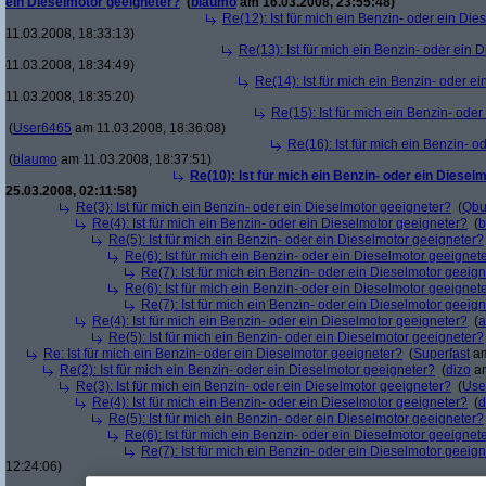
ein Dieselmotor geeigneter?
(
blaumo
am 16.03.2008, 23:55:48)
Re(12): Ist für mich ein Benzin- oder ein Di
11.03.2008, 18:33:13)
Re(13): Ist für mich ein Benzin- oder ein
11.03.2008, 18:34:49)
Re(14): Ist für mich ein Benzin- oder e
11.03.2008, 18:35:20)
Re(15): Ist für mich ein Benzin- ode
(
User6465
am 11.03.2008, 18:36:08)
Re(16): Ist für mich ein Benzin- 
(
blaumo
am 11.03.2008, 18:37:51)
Re(10): Ist für mich ein Benzin- oder ein Diesel
25.03.2008, 02:11:58)
Re(3): Ist für mich ein Benzin- oder ein Dieselmotor geeigneter?
(
Qbu
Re(4): Ist für mich ein Benzin- oder ein Dieselmotor geeigneter?
(
b
Re(5): Ist für mich ein Benzin- oder ein Dieselmotor geeigneter?
Re(6): Ist für mich ein Benzin- oder ein Dieselmotor geeignet
Re(7): Ist für mich ein Benzin- oder ein Dieselmotor geeig
Re(6): Ist für mich ein Benzin- oder ein Dieselmotor geeignet
Re(7): Ist für mich ein Benzin- oder ein Dieselmotor geeig
Re(4): Ist für mich ein Benzin- oder ein Dieselmotor geeigneter?
(
a
Re(5): Ist für mich ein Benzin- oder ein Dieselmotor geeigneter?
Re: Ist für mich ein Benzin- oder ein Dieselmotor geeigneter?
(
Superfast
am
Re(2): Ist für mich ein Benzin- oder ein Dieselmotor geeigneter?
(
dizo
am
Re(3): Ist für mich ein Benzin- oder ein Dieselmotor geeigneter?
(
Use
Re(4): Ist für mich ein Benzin- oder ein Dieselmotor geeigneter?
(
d
Re(5): Ist für mich ein Benzin- oder ein Dieselmotor geeigneter?
Re(6): Ist für mich ein Benzin- oder ein Dieselmotor geeignet
Re(7): Ist für mich ein Benzin- oder ein Dieselmotor geeig
12:24:06)
Re(8): Ist für mich ein Benzin- oder ein Dieselmotor gee