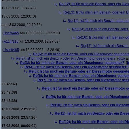
Re(12): Ist für mich ein Benzin- oder ein Di
13.03.2008, 11:42:43)
Re(13): Ist für mich ein Benzin- oder ein
13.03.2008, 12:03:40)
Re(14): Ist für mich ein Benzin- oder e
am 13.03.2008, 12:10:35)
Re(15): Ist für mich ein Benzin- ode
(
User6465
am 13.03.2008, 12:22:11)
Re(16): Ist für mich ein Benzin- 
(
w114/115
am 13.03.2008, 12:27:59)
Re(17): Ist für mich ein Benzi
(
User6465
am 13.03.2008, 12:28:46)
Re(6): Ist für mich ein Benzin- oder ein Dieselmotor geeignet
Re(2): Ist für mich ein Benzin- oder ein Dieselmotor geeigneter?
(
dizo
am
Re(3): Ist für mich ein Benzin- oder ein Dieselmotor geeigneter?
(
b
Re(4): Ist für mich ein Benzin- oder ein Dieselmotor geeigneter?
Re(5): Ist für mich ein Benzin- oder ein Dieselmotor geeignet
Re(6): Ist für mich ein Benzin- oder ein Dieselmotor geeign
Re(7): Ist für mich ein Benzin- oder ein Dieselmotor gee
23:45:37)
Re(8): Ist für mich ein Benzin- oder ein Dieselmotor 
23:47:38)
Re(9): Ist für mich ein Benzin- oder ein Dieselmoto
23:48:38)
Re(10): Ist für mich ein Benzin- oder ein Diesel
16.03.2008, 23:51:56)
Re(11): Ist für mich ein Benzin- oder ein Die
16.03.2008, 23:57:20)
Re(12): Ist für mich ein Benzin- oder ein 
17.03.2008, 00:00:04)