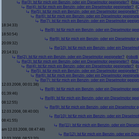
Re(3): Ist für mich ein Benzin- oder ein Dieselmotor geeigneter?
(
bla
Re(4): Ist für mich ein Benzin- oder ein Dieselmotor geeigneter?
(
Re(5): Ist für mich ein Benzin- oder ein Dieselmotor geeigneter?
Re(6): Ist für mich ein Benzin- oder ein Dieselmotor geeignet
Re(7): Ist für mich ein Benzin- oder ein Dieselmotor geeig
18:34:33)
Re(8): Ist für mich ein Benzin- oder ein Dieselmotor gee
18:50:54)
Re(9): Ist für mich ein Benzin- oder ein Dieselmotor 
20:09:32)
Re(10): Ist für mich ein Benzin- oder ein Dieselmo
20:14:31)
Re(2): Ist für mich ein Benzin- oder ein Dieselmotor geeigneter?
(
robotti
Re(3): Ist für mich ein Benzin- oder ein Dieselmotor geeigneter?
(
bla
Re(4): Ist für mich ein Benzin- oder ein Dieselmotor geeigneter?
(
r
Re(5): Ist für mich ein Benzin- oder ein Dieselmotor geeigneter?
Re(6): Ist für mich ein Benzin- oder ein Dieselmotor geeignet
Re(7): Ist für mich ein Benzin- oder ein Dieselmotor geeig
12.03.2008, 00:01:38)
Re(8): Ist für mich ein Benzin- oder ein Dieselmotor gee
01:39:46)
Re(8): Ist für mich ein Benzin- oder ein Dieselmotor gee
08:12:55)
Re(9): Ist für mich ein Benzin- oder ein Dieselmotor 
12.03.2008, 08:40:00)
Re(10): Ist für mich ein Benzin- oder ein Dieselmo
08:41:55)
Re(11): Ist für mich ein Benzin- oder ein Diese
am 12.03.2008, 08:47:48)
Re(12): Ist für mich ein Benzin- oder ein Di
12.03.2008, 08:53:20)