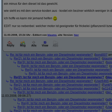
ein minus für den diesel ist das gewicht.
wie sieht es mit den service-kosten aus - kostet ein beziner wirklich weniger in 
ich hoffe es kann mir jemand helfen
EDIT: nur so nebenbei: welcher motor ist geeigneter für frickelei (pflanzenöl bzw
11.03.2008, 15:24 Uhr - Editiert von
blaumo
, alte Version:
hier
Re: Ist für mich ein Benzin- oder ein Dieselmotor geeigneter?
(
bond007
am 
Re(2): Ist für mich ein Benzin- oder ein Dieselmotor geeigneter?
(
blaum
Re(3): Ist für mich ein Benzin- oder ein Dieselmotor geeigneter?
(
bon
Re(4): Ist für mich ein Benzin- oder ein Dieselmotor geeigneter?
(
o
Re(5): Ist für mich ein Benzin- oder ein Dieselmotor geeigneter?
Re(6): Ist für mich ein Benzin- oder ein Dieselmotor geeignet
Re(2): Ist für mich ein Benzin- oder ein Dieselmotor geeigneter?
(
bla
Re: Ist für mich ein Benzin- oder ein Dieselmotor geeigneter?
(
User6465
am
Re(2): Ist für mich ein Benzin- oder ein Dieselmotor geeigneter?
(
FunkF
Re(2): Ist für mich ein Benzin- oder ein Dieselmotor geeigneter?
(
w114/
Re(3): Ist für mich ein Benzin- oder ein Dieselmotor geeigneter?
(
der
11.03.2008, 09:06:27)
Re(3): Ist für mich ein Benzin- oder ein Dieselmotor geeigneter?
(
adh
Re(4): Ist für mich ein Benzin- oder ein Dieselmotor geeigneter?
(
w
Re(3): Ist für mich ein Benzin- oder ein Dieselmotor geeigneter?
(
Use
Re(2): Ist für mich ein Benzin- oder ein Dieselmotor geeigneter?
(
blaum