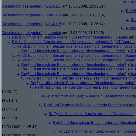
Re(25): I
Dieselmotor geeigneter?
(
w114/115
am 13.03.2008, 10:03:21)
Re(26)
Dieselmotor geeigneter?
(
User6465
am 13.03.2008, 10:17:16)
Re(
Dieselmotor geeigneter?
(
w114/115
am 13.03.2008, 10:26:14)
Re(26)
Dieselmotor geeigneter?
(
gibberish
am 13.03.2008, 11:10:25)
Re: Ist für mich ein Benzin- oder ein Dieselmotor geeigneter?
(
blaumo
am 1
Re: Ist für mich ein Benzin- oder ein Dieselmotor geeigneter?
(
HT Boarder
Re(2): Ist für mich ein Benzin- oder ein Dieselmotor geeigneter?
(
piice
Re(3): Ist für mich ein Benzin- oder ein Dieselmotor geeigneter?
(
HT 
Re(2): Ist für mich ein Benzin- oder ein Dieselmotor geeigneter?
(
blaum
Re(2): Ist für mich ein Benzin- oder ein Dieselmotor geeigneter?
(
Major
Re(3): Ist für mich ein Benzin- oder ein Dieselmotor geeigneter?
(
Dr.
Re(3): Ist für mich ein Benzin- oder ein Dieselmotor geeigneter?
(
HT 
Re(3): Ist für mich ein Benzin- oder ein Dieselmotor geeigneter?
(
Use
Re(4): Ist für mich ein Benzin- oder ein Dieselmotor geeigneter?
(
r
Re(5): Ist für mich ein Benzin- oder ein Dieselmotor geeigneter?
Re(6): Ist für mich ein Benzin- oder ein Dieselmotor geeignet
10:58:17)
Re(7): Ist für mich ein Benzin- oder ein Dieselmotor geeig
11:01:14)
Re(8): Ist für mich ein Benzin- oder ein Dieselmotor gee
11:04:46)
Re(9): Ist für mich ein Benzin- oder ein Dieselmotor 
11:20:03)
Re(10): Ist für mich ein Benzin- oder ein Dieselmo
13.03.2008, 11:25:43)
Re(11): Ist für mich ein Benzin- oder ein Diese
13.03.2008, 11:33:25)