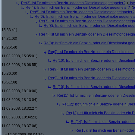
Re(3): Ist für mich ein Benzin- oder ein Dieselmotor geeigneter?
(
Use
Re(4): Ist für mich ein Benzin- oder ein Dieselmotor geeigneter?
(
b
Re(5): Ist für mich ein Benzin- oder ein Dieselmotor geeigneter?
Re(6): Ist für mich ein Benzin- oder ein Dieselmotor geeignet
Re(7): Ist für mich ein Benzin- oder ein Dieselmotor geeig
Re(8): Ist für mich ein Benzin- oder ein Dieselmotor gee
15:33:41)
Re(7): Ist für mich ein Benzin- oder ein Dieselmotor geeig
14:31:03)
Re(8): Ist für mich ein Benzin- oder ein Dieselmotor gee
15:26:58)
Re(9): Ist für mich ein Benzin- oder ein Dieselmotor 
11.03.2008, 15:35:01)
Re(10): Ist für mich ein Benzin- oder ein Dieselmo
11.03.2008, 18:08:55)
Re(9): Ist für mich ein Benzin- oder ein Dieselmotor 
15:36:00)
Re(9): Ist für mich ein Benzin- oder ein Dieselmotor 
15:51:38)
Re(10): Ist für mich ein Benzin- oder ein Dieselmo
11.03.2008, 18:10:00)
Re(11): Ist für mich ein Benzin- oder ein Diese
11.03.2008, 18:13:04)
Re(12): Ist für mich ein Benzin- oder ein Di
11.03.2008, 18:32:27)
Re(13): Ist für mich ein Benzin- oder ein
11.03.2008, 18:34:23)
Re(14): Ist für mich ein Benzin- oder e
11.03.2008, 18:37:06)
Re(15): Ist für mich ein Benzin- ode
am 12.03.2008, 09:04:25)