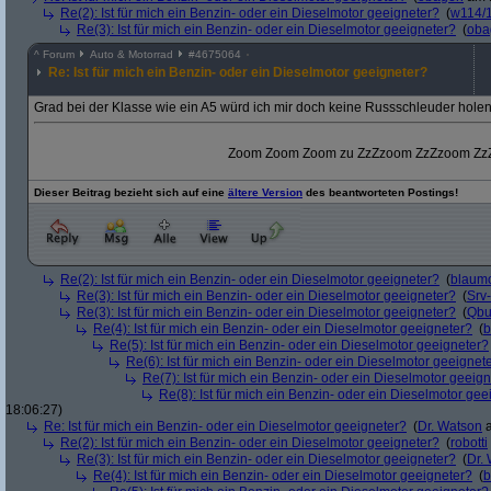
Re(2): Ist für mich ein Benzin- oder ein Dieselmotor geeigneter?
(
w114/
Re(3): Ist für mich ein Benzin- oder ein Dieselmotor geeigneter?
(
oba
^
Forum
Auto & Motorrad
#
4675064
Re: Ist für mich ein Benzin- oder ein Dieselmotor geeigneter?
Grad bei der Klasse wie ein A5 würd ich mir doch keine Russschleuder holen
Zoom Zoom Zoom zu ZzZzoom ZzZzoom Z
Dieser Beitrag bezieht sich auf eine
ältere Version
des beantworteten Postings!
Re(2): Ist für mich ein Benzin- oder ein Dieselmotor geeigneter?
(
blaum
Re(3): Ist für mich ein Benzin- oder ein Dieselmotor geeigneter?
(
Srv
Re(3): Ist für mich ein Benzin- oder ein Dieselmotor geeigneter?
(
Qbu
Re(4): Ist für mich ein Benzin- oder ein Dieselmotor geeigneter?
(
b
Re(5): Ist für mich ein Benzin- oder ein Dieselmotor geeigneter?
Re(6): Ist für mich ein Benzin- oder ein Dieselmotor geeignet
Re(7): Ist für mich ein Benzin- oder ein Dieselmotor geeig
Re(8): Ist für mich ein Benzin- oder ein Dieselmotor gee
18:06:27)
Re: Ist für mich ein Benzin- oder ein Dieselmotor geeigneter?
(
Dr. Watson
a
Re(2): Ist für mich ein Benzin- oder ein Dieselmotor geeigneter?
(
robotti
Re(3): Ist für mich ein Benzin- oder ein Dieselmotor geeigneter?
(
Dr.
Re(4): Ist für mich ein Benzin- oder ein Dieselmotor geeigneter?
(
b