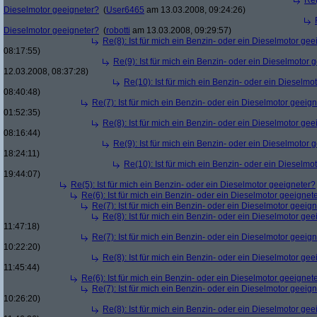
Re(
Dieselmotor geeigneter?
(
User6465
am 13.03.2008, 09:24:26)
Dieselmotor geeigneter?
(
robotti
am 13.03.2008, 09:29:57)
Re(8): Ist für mich ein Benzin- oder ein Dieselmotor gee
08:17:55)
Re(9): Ist für mich ein Benzin- oder ein Dieselmotor 
12.03.2008, 08:37:28)
Re(10): Ist für mich ein Benzin- oder ein Dieselmo
08:40:48)
Re(7): Ist für mich ein Benzin- oder ein Dieselmotor geeig
01:52:35)
Re(8): Ist für mich ein Benzin- oder ein Dieselmotor gee
08:16:44)
Re(9): Ist für mich ein Benzin- oder ein Dieselmotor 
18:24:11)
Re(10): Ist für mich ein Benzin- oder ein Dieselmo
19:44:07)
Re(5): Ist für mich ein Benzin- oder ein Dieselmotor geeigneter?
Re(6): Ist für mich ein Benzin- oder ein Dieselmotor geeignet
Re(7): Ist für mich ein Benzin- oder ein Dieselmotor geeig
Re(8): Ist für mich ein Benzin- oder ein Dieselmotor gee
11:47:18)
Re(7): Ist für mich ein Benzin- oder ein Dieselmotor geeig
10:22:20)
Re(8): Ist für mich ein Benzin- oder ein Dieselmotor gee
11:45:44)
Re(6): Ist für mich ein Benzin- oder ein Dieselmotor geeignet
Re(7): Ist für mich ein Benzin- oder ein Dieselmotor geeig
10:26:20)
Re(8): Ist für mich ein Benzin- oder ein Dieselmotor gee