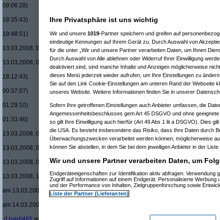
09:06:28)
Re(9): Ist für mich ein Benzin- oder ein Dieselmotor 
Ihre Privatsphäre ist uns wichtig
18:35:43)
Re(10): Ist für mich ein Benzin- oder ein Dieselmo
19:48:51)
Wir und unsere
1019
-Partner speichern und greifen auf personenbezo
Re(11): Ist für mich ein Benzin- oder ein Diese
eindeutige Kennungen auf Ihrem Gerät zu. Durch Auswahl von Akzeptier
13.03.2008, 00:31:57)
für die unter „Wir und unsere Partner verarbeiten Daten, um Ihnen Dien
Re(11): Ist für mich ein Benzin- oder ein Diese
Durch Auswahl von Alle ablehnen oder Widerruf Ihrer Einwilligung werde
13.03.2008, 04:20:58)
deaktiviert sind, sind manche Inhalte und Anzeigen möglicherweise nicht
Re(7): Ist für mich ein Benzin- oder ein Dieselmotor geeig
dieses Menü jederzeit wieder aufrufen, um Ihre Einstellungen zu ändern 
18:12:43)
Re(7): Ist für mich ein Benzin- oder ein Dieselmotor geeig
Sie auf den Link Cookie-Einstellungen am unteren Rand der Webseite kli
00:37:07)
unseres Website. Weitere Informationen finden Sie in unserer Datensch
Re(8): Ist für mich ein Benzin- oder ein Dieselmotor gee
01:29:10)
Sofern Ihre getroffenen Einstellungen auch Anbieter umfassen, die Daten
Re(9): Ist für mich ein Benzin- oder ein Dieselmotor 
Angemessenheitsbeschlusses gem Art 45 DSGVO und ohne geeignete G
01:33:46)
so gilt Ihre Einwilligung auch hierfür (Art 49 Abs 1 lit a DSGVO). Dies gi
Re(10): Ist für mich ein Benzin- oder ein Dieselmo
die USA. Es besteht insbesondere das Risiko, dass Ihre Daten durch B
13.03.2008, 01:46:35)
Überwachungszwecken verarbeitet werden können, möglicherweise auc
Re(11): Ist für mich ein Benzin- oder ein Diese
können Sie abstellen, in dem Sie bei dem jeweiligen Anbieter in der Liste
13.03.2008, 01:53:27)
Re(12): Ist für mich ein Benzin- oder ein Di
Wir und unsere Partner verarbeiten Daten, um Folg
13.03.2008, 01:55:01)
Re(13): Ist für mich ein Benzin- oder ein
Endgeräteeigenschaften zur Identifikation aktiv abfragen. Verwendung 
13.03.2008, 15:02:40)
Zugriff auf Informationen auf einem Endgerät. Personalisierte Werbung
Re(14): Ist für mich ein Benzin- oder e
und der Performance von Inhalten, Zielgruppenforschung sowie Entwic
am 13.03.2008, 15:14:17)
Liste der Partner (Lieferanten)
Re(15): Ist für mich ein Benzin- ode
am 14.03.2008, 22:37:04)
Re(16): Ist für mich ein Benzin- 
(
User6465
am 14.03.2008, 23:03:09)