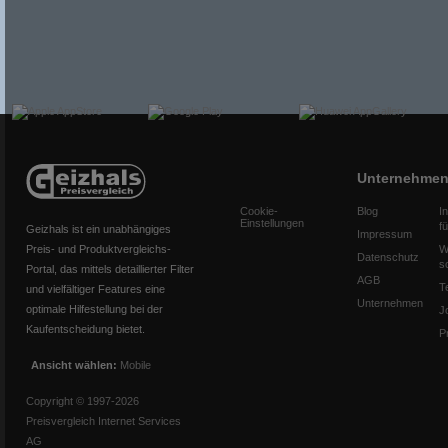
Unternehme
Cookie-
Blog
I
Einstellungen
f
Geizhals ist ein unabhängiges
Impressum
Preis- und Produktvergleichs-
W
Datenschutz
s
Portal, das mittels detaillierter Filter
AGB
T
und vielfältiger Features eine
Unternehmen
optimale Hilfestellung bei der
J
Kaufentscheidung bietet.
P
Ansicht wählen:
Mobile
Copyright © 1997-2026
Preisvergleich Internet Services
AG