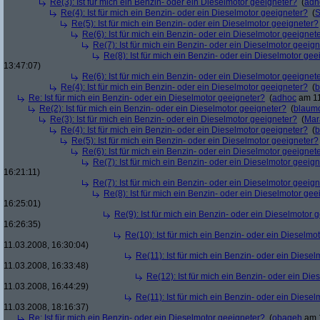
Re(3): Ist für mich ein Benzin- oder ein Dieselmotor geeigneter?
(
adh
Re(4): Ist für mich ein Benzin- oder ein Dieselmotor geeigneter?
(
S
Re(5): Ist für mich ein Benzin- oder ein Dieselmotor geeigneter?
Re(6): Ist für mich ein Benzin- oder ein Dieselmotor geeignet
Re(7): Ist für mich ein Benzin- oder ein Dieselmotor geeig
Re(8): Ist für mich ein Benzin- oder ein Dieselmotor gee
13:47:07)
Re(6): Ist für mich ein Benzin- oder ein Dieselmotor geeignet
Re(4): Ist für mich ein Benzin- oder ein Dieselmotor geeigneter?
(
b
Re: Ist für mich ein Benzin- oder ein Dieselmotor geeigneter?
(
adhoc
am 11
Re(2): Ist für mich ein Benzin- oder ein Dieselmotor geeigneter?
(
blaum
Re(3): Ist für mich ein Benzin- oder ein Dieselmotor geeigneter?
(
Mar
Re(4): Ist für mich ein Benzin- oder ein Dieselmotor geeigneter?
(
b
Re(5): Ist für mich ein Benzin- oder ein Dieselmotor geeigneter?
Re(6): Ist für mich ein Benzin- oder ein Dieselmotor geeignet
Re(7): Ist für mich ein Benzin- oder ein Dieselmotor geeig
16:21:11)
Re(7): Ist für mich ein Benzin- oder ein Dieselmotor geeig
Re(8): Ist für mich ein Benzin- oder ein Dieselmotor gee
16:25:01)
Re(9): Ist für mich ein Benzin- oder ein Dieselmotor 
16:26:35)
Re(10): Ist für mich ein Benzin- oder ein Dieselmo
11.03.2008, 16:30:04)
Re(11): Ist für mich ein Benzin- oder ein Diese
11.03.2008, 16:33:48)
Re(12): Ist für mich ein Benzin- oder ein Di
11.03.2008, 16:44:29)
Re(11): Ist für mich ein Benzin- oder ein Diese
11.03.2008, 18:16:37)
Re: Ist für mich ein Benzin- oder ein Dieselmotor geeigneter?
(
obageh
am 1