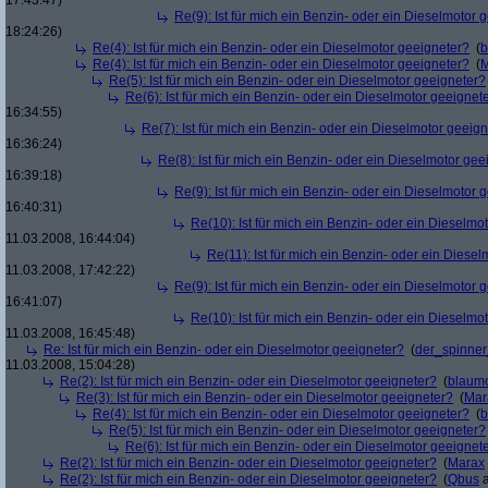
17:43:47)
Re(9): Ist für mich ein Benzin- oder ein Dieselmotor 
18:24:26)
Re(4): Ist für mich ein Benzin- oder ein Dieselmotor geeigneter?
(
b
Re(4): Ist für mich ein Benzin- oder ein Dieselmotor geeigneter?
(
M
Re(5): Ist für mich ein Benzin- oder ein Dieselmotor geeigneter?
Re(6): Ist für mich ein Benzin- oder ein Dieselmotor geeignet
16:34:55)
Re(7): Ist für mich ein Benzin- oder ein Dieselmotor geeig
16:36:24)
Re(8): Ist für mich ein Benzin- oder ein Dieselmotor gee
16:39:18)
Re(9): Ist für mich ein Benzin- oder ein Dieselmotor 
16:40:31)
Re(10): Ist für mich ein Benzin- oder ein Dieselmo
11.03.2008, 16:44:04)
Re(11): Ist für mich ein Benzin- oder ein Diese
11.03.2008, 17:42:22)
Re(9): Ist für mich ein Benzin- oder ein Dieselmotor 
16:41:07)
Re(10): Ist für mich ein Benzin- oder ein Dieselmo
11.03.2008, 16:45:48)
Re: Ist für mich ein Benzin- oder ein Dieselmotor geeigneter?
(
der_spinne
11.03.2008, 15:04:28)
Re(2): Ist für mich ein Benzin- oder ein Dieselmotor geeigneter?
(
blaum
Re(3): Ist für mich ein Benzin- oder ein Dieselmotor geeigneter?
(
Mar
Re(4): Ist für mich ein Benzin- oder ein Dieselmotor geeigneter?
(
b
Re(5): Ist für mich ein Benzin- oder ein Dieselmotor geeigneter?
Re(6): Ist für mich ein Benzin- oder ein Dieselmotor geeignet
Re(2): Ist für mich ein Benzin- oder ein Dieselmotor geeigneter?
(
Marax
Re(2): Ist für mich ein Benzin- oder ein Dieselmotor geeigneter?
(
Qbus
a