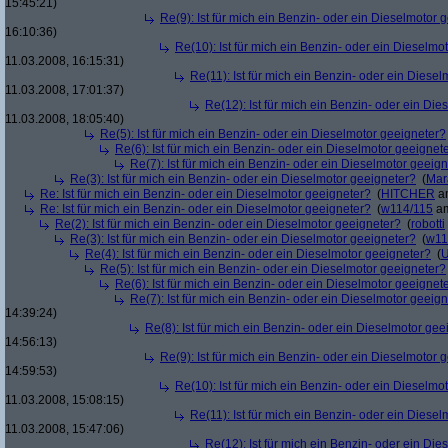
15:45:21)
Re(9): Ist für mich ein Benzin- oder ein Dieselmotor 
16:10:36)
Re(10): Ist für mich ein Benzin- oder ein Dieselmo
11.03.2008, 16:15:31)
Re(11): Ist für mich ein Benzin- oder ein Diese
11.03.2008, 17:01:37)
Re(12): Ist für mich ein Benzin- oder ein Di
11.03.2008, 18:05:40)
Re(5): Ist für mich ein Benzin- oder ein Dieselmotor geeigneter?
Re(6): Ist für mich ein Benzin- oder ein Dieselmotor geeignet
Re(7): Ist für mich ein Benzin- oder ein Dieselmotor geeig
Re(3): Ist für mich ein Benzin- oder ein Dieselmotor geeigneter?
(
Mar
Re: Ist für mich ein Benzin- oder ein Dieselmotor geeigneter?
(
HITCHER
am
Re: Ist für mich ein Benzin- oder ein Dieselmotor geeigneter?
(
w114/115
am
Re(2): Ist für mich ein Benzin- oder ein Dieselmotor geeigneter?
(
robotti
Re(3): Ist für mich ein Benzin- oder ein Dieselmotor geeigneter?
(
w11
Re(4): Ist für mich ein Benzin- oder ein Dieselmotor geeigneter?
(
U
Re(5): Ist für mich ein Benzin- oder ein Dieselmotor geeigneter?
Re(6): Ist für mich ein Benzin- oder ein Dieselmotor geeignet
Re(7): Ist für mich ein Benzin- oder ein Dieselmotor geeig
14:39:24)
Re(8): Ist für mich ein Benzin- oder ein Dieselmotor gee
14:56:13)
Re(9): Ist für mich ein Benzin- oder ein Dieselmotor 
14:59:53)
Re(10): Ist für mich ein Benzin- oder ein Dieselmo
11.03.2008, 15:08:15)
Re(11): Ist für mich ein Benzin- oder ein Diese
11.03.2008, 15:47:06)
Re(12): Ist für mich ein Benzin- oder ein Di