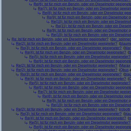
Re(6): Ist für mich ein Benzin- oder ein Dieselmotor geeignet
Re(7): Ist für mich ein Benzin- oder ein Dieselmotor geeig
Re(8): Ist für mich ein Benzin- oder ein Dieselmotor gee
Re(9): Ist für mich ein Benzin- oder ein Dieselmotor 
Re(10): Ist für mich ein Benzin- oder ein Dieselmo
Re(11): Ist für mich ein Benzin- oder ein Diese
Re(9): Ist für mich ein Benzin- oder ein Dieselmotor 
Re(10): Ist für mich ein Benzin- oder ein Dieselmo
Re: Ist für mich ein Benzin- oder ein Dieselmotor geeigneter?
(
der_spinne
Re(2): Ist für mich ein Benzin- oder ein Dieselmotor geeigneter?
(
blaum
Re(3): Ist für mich ein Benzin- oder ein Dieselmotor geeigneter?
(
Mar
Re(4): Ist für mich ein Benzin- oder ein Dieselmotor geeigneter?
(
b
Re(5): Ist für mich ein Benzin- oder ein Dieselmotor geeigneter?
Re(6): Ist für mich ein Benzin- oder ein Dieselmotor geeignet
Re(2): Ist für mich ein Benzin- oder ein Dieselmotor geeigneter?
(
Marax
Re(2): Ist für mich ein Benzin- oder ein Dieselmotor geeigneter?
(
Qbus
a
Re(3): Ist für mich ein Benzin- oder ein Dieselmotor geeigneter?
(
bla
Re(4): Ist für mich ein Benzin- oder ein Dieselmotor geeigneter?
(
Re(5): Ist für mich ein Benzin- oder ein Dieselmotor geeigneter?
Re(6): Ist für mich ein Benzin- oder ein Dieselmotor geeignet
Re(7): Ist für mich ein Benzin- oder ein Dieselmotor geeig
Re(8): Ist für mich ein Benzin- oder ein Dieselmotor gee
Re(9): Ist für mich ein Benzin- oder ein Dieselmotor 
Re(10): Ist für mich ein Benzin- oder ein Dieselmo
Re(2): Ist für mich ein Benzin- oder ein Dieselmotor geeigneter?
(
robotti
Re(3): Ist für mich ein Benzin- oder ein Dieselmotor geeigneter?
(
bla
Re(4): Ist für mich ein Benzin- oder ein Dieselmotor geeigneter?
(
r
Re(5): Ist für mich ein Benzin- oder ein Dieselmotor geeigneter?
Re(6): Ist für mich ein Benzin- oder ein Dieselmotor geeignet