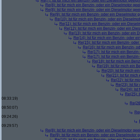
Re(7): Ist für mich ein Benzin- oder ein Dieselmotor geeig
Re(8): Ist für mich ein Benzin- oder ein Dieselmotor gee
Re(8): Ist für mich ein Benzin- oder ein Dieselmotor gee
Re(9): Ist für mich ein Benzin- oder ein Dieselmotor 
Re(10): Ist für mich ein Benzin- oder ein Dieselmo
Re(11): Ist für mich ein Benzin- oder ein Diese
Re(12): Ist für mich ein Benzin- oder ein Di
Re(13): Ist für mich ein Benzin- oder ein
Re(14): Ist für mich ein Benzin- oder e
Re(15): Ist für mich ein Benzin- ode
Re(16): Ist für mich ein Benzin- 
Re(17): Ist für mich ein Benzi
Re(17): Ist für mich ein Benzi
Re(18): Ist für mich ein Ben
Re(19): Ist für mich ein 
Re(20): Ist für mich e
Re(21): Ist für mic
Re(22): Ist für m
Re(23): Ist fü
Re(24): Ist
Re(25): 
08:33:19)
Re(26)
08:50:07)
Re(
09:24:26)
09:29:57)
Re(8): Ist für mich ein Benzin- oder ein Dieselmotor gee
Re(9): Ist für mich ein Benzin- oder ein Dieselmotor 
Re(10): Ist für mich ein Benzin- oder ein Dieselmo