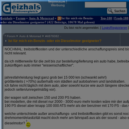
Impressum
|
Werbung
Geizhals
»
Forum
»
Auto & Motorrad
»
Ist für mich ein Benzin-
Top-100
|
Fresh-100
oder ein Dieselmotor geeigneter? (422 Beiträge, 10678 Mal gelesen)
Du bist nicht angemeldet. [
Login/Registrieren
]
^
Forum
Auto & Motorrad
#
4676082
Ist für mich ein Benzin- oder ein Dieselmotor geeigneter?
NOCHMAL: treibstoffkosten und der unterschiedliche anschaffungspreis sind bi
nicht relevant.
da ich mittlerweile für die zeit bis zur bestellung/lieferung ein auto habe, betre
zukünftigen auto immer "wissenschaftlicher".
jahresfahrleistung liegt ganz grob bei 15 000 km (schwankt sehr!)
größtenteils ( >70%) außerhalb von städten auf autobahnen und landstraßen.
ich fahre nicht täglich mit dem auto, aber sowohl kurze wie auch längere stre
jedoch selten/unregelmäßig vor).
der wagen soll zwischen 150 und 200 PS haben.
bei modellen, die mit diesel nur 2000 - 3000 euro mehr kosten wäre mir der aufp
190 PS diesel aber knapp 100 000 ATS mehr als der benziner mit 170 PS - das w
welche unterschiede außer anschaffungs- und treibstoffkosten gibt es sonst noch
drehmoment/elastizität macht doch mehr am fahrspaß aus als der sound - also e
dieselmotor?