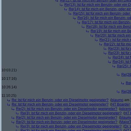
Re(12): Ist für mich ein Benzin- oder ein Di
Re(13): Ist für mich ein Benzin- oder ein
Re(14): Ist für mich ein Benzin- oder e
Re(15): Ist für mich ein Benzin- ode
Re(16): Ist für mich ein Benzin- 
Re(17): Ist für mich ein Benzi
Re(18): Ist für mich ein Ben
Re(19): Ist für mich ein 
Re(20): Ist für mich e
Re(21): Ist für mic
Re(22): Ist für m
Re(23): Ist fü
Re(23): Ist fü
Re(24): Ist
Re(24): Ist
Re(25): 
10:03:21)
Re(26)
10:17:16)
Re(
10:26:14)
Re(26)
11:10:25)
Re: Ist für mich ein Benzin- oder ein Dieselmotor geeigneter?
(
blaumo
am 1
Re: Ist für mich ein Benzin- oder ein Dieselmotor geeigneter?
(
HT Boarder
Re(2): Ist für mich ein Benzin- oder ein Dieselmotor geeigneter?
(
piice
Re(3): Ist für mich ein Benzin- oder ein Dieselmotor geeigneter?
(
HT 
Re(2): Ist für mich ein Benzin- oder ein Dieselmotor geeigneter?
(
blaum
Re(2): Ist für mich ein Benzin- oder ein Dieselmotor geeigneter?
(
Major
Re(3): Ist für mich ein Benzin- oder ein Dieselmotor geeigneter?
(
Dr.
Re(3): Ist für mich ein Benzin- oder ein Dieselmotor geeigneter?
(
HT 