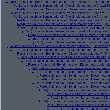
Re: Ist für mich ein Benzin- oder ein Dieselmotor geeigneter?
(
obageh
am 1
Re(2): Ist für mich ein Benzin- oder ein Dieselmotor geeigneter?
(
w114/
Re(3): Ist für mich ein Benzin- oder ein Dieselmotor geeigneter?
(
oba
Re: Ist für mich ein Benzin- oder ein Dieselmotor geeigneter?
(
dizo
am 11.0
Re(2): Ist für mich ein Benzin- oder ein Dieselmotor geeigneter?
(
blaum
Re(3): Ist für mich ein Benzin- oder ein Dieselmotor geeigneter?
(
Srv
Re(3): Ist für mich ein Benzin- oder ein Dieselmotor geeigneter?
(
Qbu
Re(4): Ist für mich ein Benzin- oder ein Dieselmotor geeigneter?
(
b
Re(5): Ist für mich ein Benzin- oder ein Dieselmotor geeigneter?
Re(6): Ist für mich ein Benzin- oder ein Dieselmotor geeignet
Re(7): Ist für mich ein Benzin- oder ein Dieselmotor geeig
Re(8): Ist für mich ein Benzin- oder ein Dieselmotor gee
Re: Ist für mich ein Benzin- oder ein Dieselmotor geeigneter?
(
Dr. Watson
a
Re(2): Ist für mich ein Benzin- oder ein Dieselmotor geeigneter?
(
robotti
Re(3): Ist für mich ein Benzin- oder ein Dieselmotor geeigneter?
(
Dr.
Re(4): Ist für mich ein Benzin- oder ein Dieselmotor geeigneter?
(
b
Re(5): Ist für mich ein Benzin- oder ein Dieselmotor geeigneter?
Re(6): Ist für mich ein Benzin- oder ein Dieselmotor geeignet
Re(7): Ist für mich ein Benzin- oder ein Dieselmotor geeig
Re(8): Ist für mich ein Benzin- oder ein Dieselmotor gee
Re(9): Ist für mich ein Benzin- oder ein Dieselmotor 
Re(9): Ist für mich ein Benzin- oder ein Dieselmotor 
Re(8): Ist für mich ein Benzin- oder ein Dieselmotor gee
Re(9): Ist für mich ein Benzin- oder ein Dieselmotor 
Re(10): Ist für mich ein Benzin- oder ein Dieselmo
Re(11): Ist für mich ein Benzin- oder ein Diese
Re(12): Ist für mich ein Benzin- oder ein Di
Re(10): Ist für mich ein Benzin- oder ein Dieselmo
Re(11): Ist für mich ein Benzin- oder ein Diese
Re(12): Ist für mich ein Benzin- oder ein Di