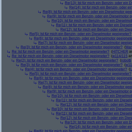
Re(13): Ist für mich ein Benzin- oder ein
Re(14): Ist für mich ein Benzin- oder e
Re(8): Ist für mich ein Benzin- oder ein Dieselmotor gee
Re(9): Ist für mich ein Benzin- oder ein Dieselmotor 
Re(10): Ist für mich ein Benzin- oder ein Dieselmo
Re(11): Ist für mich ein Benzin- oder ein Diese
Re(12): Ist für mich ein Benzin- oder ein Di
Re(5): Ist für mich ein Benzin- oder ein Dieselmotor geeigneter?
Re(6): Ist für mich ein Benzin- oder ein Dieselmotor geeignet
Re(7): Ist für mich ein Benzin- oder ein Dieselmotor geeig
Re(3): Ist für mich ein Benzin- oder ein Dieselmotor geeigneter?
(
Mar
Re: Ist für mich ein Benzin- oder ein Dieselmotor geeigneter?
(
HITCHER
am
Re: Ist für mich ein Benzin- oder ein Dieselmotor geeigneter?
(
w114/115
am
Re(2): Ist für mich ein Benzin- oder ein Dieselmotor geeigneter?
(
robotti
Re(3): Ist für mich ein Benzin- oder ein Dieselmotor geeigneter?
(
w11
Re(4): Ist für mich ein Benzin- oder ein Dieselmotor geeigneter?
(
U
Re(5): Ist für mich ein Benzin- oder ein Dieselmotor geeigneter?
Re(6): Ist für mich ein Benzin- oder ein Dieselmotor geeignet
Re(7): Ist für mich ein Benzin- oder ein Dieselmotor geeig
Re(8): Ist für mich ein Benzin- oder ein Dieselmotor gee
Re(9): Ist für mich ein Benzin- oder ein Dieselmotor 
Re(10): Ist für mich ein Benzin- oder ein Dieselmo
Re(11): Ist für mich ein Benzin- oder ein Diese
Re(12): Ist für mich ein Benzin- oder ein Di
Re(10): Ist für mich ein Benzin- oder ein Dieselmo
Re(11): Ist für mich ein Benzin- oder ein Diese
Re(12): Ist für mich ein Benzin- oder ein Di
Re(13): Ist für mich ein Benzin- oder ein
Re(14): Ist für mich ein Benzin- oder e
Re(6): Ist für mich ein Benzin- oder ein Dieselmotor geeignet