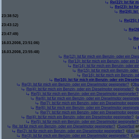
Re(22): Ist für 
Re(23): Ist f
Re(24): Ist
23:38:52)
Re(25): 
23:43:12)
Re(26
23:47:49)
Re(
16.03.2008, 23:51:06)
16.03.2008, 23:55:48)
Re(12): Ist für mich ein Benzin- oder ein Di
Re(13): Ist für mich ein Benzin- oder ein
Re(14): Ist für mich ein Benzin- oder e
Re(15): Ist für mich ein Benzin- ode
Re(16): Ist für mich ein Benzin- 
Re(10): Ist für mich ein Benzin- oder ein Diesel
Re(3): Ist für mich ein Benzin- oder ein Dieselmotor geeigneter?
(
Qbu
Re(4): Ist für mich ein Benzin- oder ein Dieselmotor geeigneter?
(
b
Re(5): Ist für mich ein Benzin- oder ein Dieselmotor geeigneter?
Re(6): Ist für mich ein Benzin- oder ein Dieselmotor geeignet
Re(7): Ist für mich ein Benzin- oder ein Dieselmotor geeig
Re(6): Ist für mich ein Benzin- oder ein Dieselmotor geeignet
Re(7): Ist für mich ein Benzin- oder ein Dieselmotor geeig
Re(4): Ist für mich ein Benzin- oder ein Dieselmotor geeigneter?
(
a
Re(5): Ist für mich ein Benzin- oder ein Dieselmotor geeigneter?
Re: Ist für mich ein Benzin- oder ein Dieselmotor geeigneter?
(
Superfast
am
Re(2): Ist für mich ein Benzin- oder ein Dieselmotor geeigneter?
(
dizo
am
Re(3): Ist für mich ein Benzin- oder ein Dieselmotor geeigneter?
(
Use