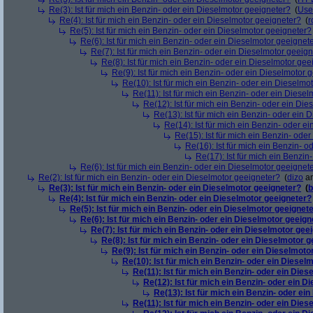
Re(3): Ist für mich ein Benzin- oder ein Dieselmotor geeigneter?
(
Use
Re(4): Ist für mich ein Benzin- oder ein Dieselmotor geeigneter?
(
r
Re(5): Ist für mich ein Benzin- oder ein Dieselmotor geeigneter?
Re(6): Ist für mich ein Benzin- oder ein Dieselmotor geeignet
Re(7): Ist für mich ein Benzin- oder ein Dieselmotor geeig
Re(8): Ist für mich ein Benzin- oder ein Dieselmotor gee
Re(9): Ist für mich ein Benzin- oder ein Dieselmotor 
Re(10): Ist für mich ein Benzin- oder ein Dieselmo
Re(11): Ist für mich ein Benzin- oder ein Diese
Re(12): Ist für mich ein Benzin- oder ein Di
Re(13): Ist für mich ein Benzin- oder ein
Re(14): Ist für mich ein Benzin- oder e
Re(15): Ist für mich ein Benzin- ode
Re(16): Ist für mich ein Benzin- 
Re(17): Ist für mich ein Benzi
Re(6): Ist für mich ein Benzin- oder ein Dieselmotor geeignet
Re(2): Ist für mich ein Benzin- oder ein Dieselmotor geeigneter?
(
dizo
am
Re(3): Ist für mich ein Benzin- oder ein Dieselmotor geeigneter?
(
b
Re(4): Ist für mich ein Benzin- oder ein Dieselmotor geeigneter?
Re(5): Ist für mich ein Benzin- oder ein Dieselmotor geeignet
Re(6): Ist für mich ein Benzin- oder ein Dieselmotor geeign
Re(7): Ist für mich ein Benzin- oder ein Dieselmotor gee
Re(8): Ist für mich ein Benzin- oder ein Dieselmotor 
Re(9): Ist für mich ein Benzin- oder ein Dieselmoto
Re(10): Ist für mich ein Benzin- oder ein Diesel
Re(11): Ist für mich ein Benzin- oder ein Die
Re(12): Ist für mich ein Benzin- oder ein 
Re(13): Ist für mich ein Benzin- oder ei
Re(11): Ist für mich ein Benzin- oder ein Die