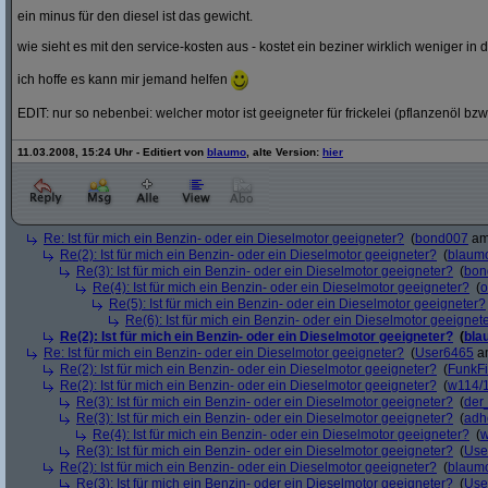
ein minus für den diesel ist das gewicht.
wie sieht es mit den service-kosten aus - kostet ein beziner wirklich weniger in 
ich hoffe es kann mir jemand helfen
EDIT: nur so nebenbei: welcher motor ist geeigneter für frickelei (pflanzenöl bzw
11.03.2008, 15:24 Uhr - Editiert von
blaumo
, alte Version:
hier
Re: Ist für mich ein Benzin- oder ein Dieselmotor geeigneter?
(
bond007
am 
Re(2): Ist für mich ein Benzin- oder ein Dieselmotor geeigneter?
(
blaum
Re(3): Ist für mich ein Benzin- oder ein Dieselmotor geeigneter?
(
bon
Re(4): Ist für mich ein Benzin- oder ein Dieselmotor geeigneter?
(
o
Re(5): Ist für mich ein Benzin- oder ein Dieselmotor geeigneter?
Re(6): Ist für mich ein Benzin- oder ein Dieselmotor geeignet
Re(2): Ist für mich ein Benzin- oder ein Dieselmotor geeigneter?
(
bla
Re: Ist für mich ein Benzin- oder ein Dieselmotor geeigneter?
(
User6465
am
Re(2): Ist für mich ein Benzin- oder ein Dieselmotor geeigneter?
(
FunkF
Re(2): Ist für mich ein Benzin- oder ein Dieselmotor geeigneter?
(
w114/
Re(3): Ist für mich ein Benzin- oder ein Dieselmotor geeigneter?
(
der
Re(3): Ist für mich ein Benzin- oder ein Dieselmotor geeigneter?
(
adh
Re(4): Ist für mich ein Benzin- oder ein Dieselmotor geeigneter?
(
w
Re(3): Ist für mich ein Benzin- oder ein Dieselmotor geeigneter?
(
Use
Re(2): Ist für mich ein Benzin- oder ein Dieselmotor geeigneter?
(
blaum
Re(3): Ist für mich ein Benzin- oder ein Dieselmotor geeigneter?
(
Use