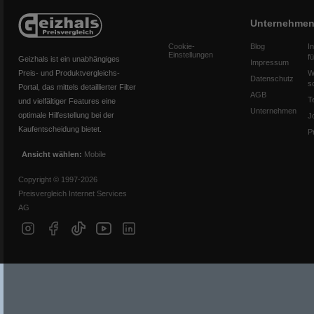
Unternehme
Cookie-
Blog
I
Einstellungen
f
Geizhals ist ein unabhängiges
Impressum
Preis- und Produktvergleichs-
W
Datenschutz
s
Portal, das mittels detaillierter Filter
AGB
T
und vielfältiger Features eine
Unternehmen
optimale Hilfestellung bei der
J
Kaufentscheidung bietet.
P
Ansicht wählen:
Mobile
Copyright © 1997-2026
Preisvergleich Internet Services
AG